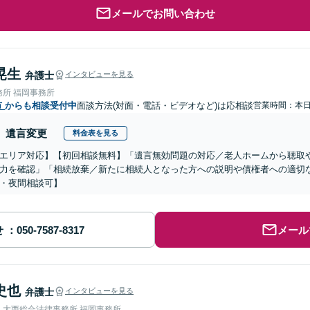
メールでお問い合わせ
晃生
弁護士
インタビューを見る
務所 福岡事務所
市
からも相談受付中
面談方法(対面・電話・ビデオなど)は応相談
営業時間：本
遺言変更
料金表を見る
エリア対応】【初回相談無料】「遺言無効問題の対応／老人ホームから聴取
力を確認」「相続放棄／新たに相続人となった方への説明や債権者への適切
・夜間相談可】
せ
メール
史也
弁護士
インタビューを見る
人大西総合法律事務所 福岡事務所