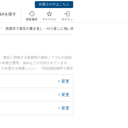
弁護士の方はこちら
&Aを探す
閲覧履歴
マイリスト
ログイン
筑後市で遺言の書き直し・やり直しに強い弁護士
続・遺言に関係する家族間の相続トラブルや認知
や弁護士費用、強みなどが注目されています。
くの弁護士を検索したい』『初回相談無料で遺言
変更
変更
変更