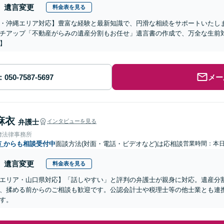
遺言変更
料金表を見る
・沖縄エリア対応】豊富な経験と最新知識で、円滑な相続をサポートいたし
チアップ「不動産がらみの遺産分割もお任せ」遺言書の作成で、万全な生前
】
メー
麻衣
弁護士
インタビューを見る
﨑法律事務所
市
からも相談受付中
面談方法(対面・電話・ビデオなど)は応相談
営業時間：本
遺言変更
料金表を見る
エリア・山口県対応】「話しやすい」と評判の弁護士が親身に対応。遺産分
、揉める前からのご相談も歓迎です。公認会計士や税理士等の他士業とも連
す。