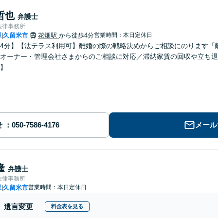
哲也
弁護士
法律事務所
県
久留米市
花畑駅
から徒歩4分
営業時間：本日定休日
|
4分】【法テラス利用可】離婚の際の戦略決めからご相談にのります「
オーナー・管理会社さまからのご相談に対応／滞納家賃の回収や立ち退
】
せ
メール
隆
弁護士
法律事務所
県
久留米市
営業時間：本日定休日
|
遺言変更
料金表を見る