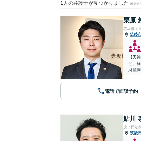
1
人の弁護士が見つかりました
(検索結
栗原 
赤坂協同
筑後
【天神
ど、解
財産調
電話で面談予約
鮎川 
虎ノ門法
筑後