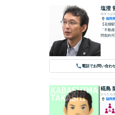
塩澄 
ゆずりは
福岡
【花畑駅
「不動産
問契約可
電話でお問い合わ
椛島 
からたち
福岡