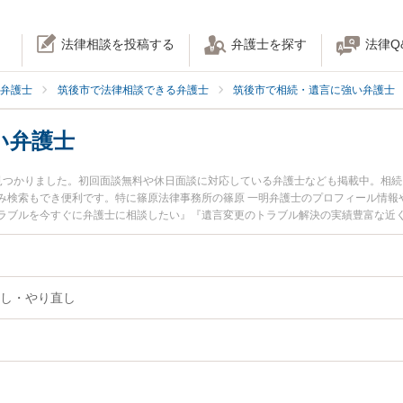
法律相談を投稿する
弁護士を探す
法律Q
弁護士
筑後市で法律相談できる弁護士
筑後市で相続・遺言に強い弁護士
い弁護士
見つかりました。初回面談無料や休日面談に対応している弁護士なども掲載中。相
み検索もでき便利です。特に篠原法律事務所の篠原 一明弁護士のプロフィール情報
ラブルを今すぐに弁護士に相談したい』『遺言変更のトラブル解決の実績豊富な近
予約したい』などでお困りの相談者さんにおすすめです。
し・やり直し