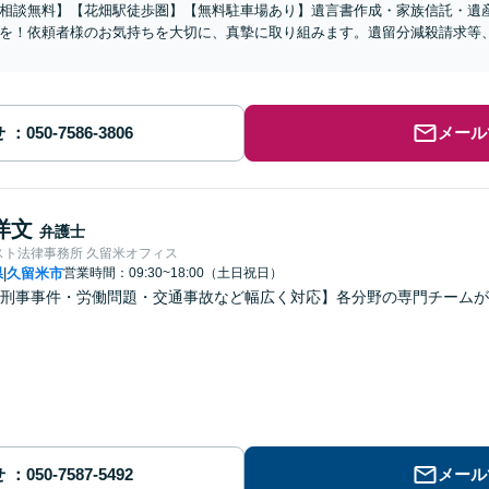
相談無料】【花畑駅徒歩圏】【無料駐車場あり】遺言書作成・家族信託・遺
を！依頼者様のお気持ちを大切に、真摯に取り組みます。遺留分減殺請求等
せ
メール
洋文
弁護士
スト法律事務所 久留米オフィス
県
久留米市
営業時間：09:30~18:00（土日祝日）
|
刑事事件・労働問題・交通事故など幅広く対応】各分野の専門チームが
せ
メール