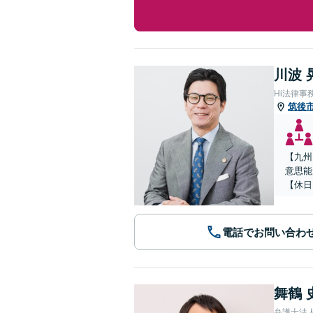
川波 
Hi法律事
筑後
【九州
意思能
【休日
電話でお問い合わ
舞鶴 
弁護士法