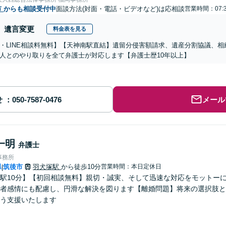
市
からも相談受付中
面談方法(対面・電話・ビデオなど)は応相談
営業時間：07:
遺言変更
料金表を見る
・LINE相談料無料】【天神南駅直結】遺留分侵害額請求、遺産分割協議、
人とのやり取りを全て弁護士が対応します【弁護士歴10年以上】
せ
メール
一明
弁護士
事務所
県
筑後市
羽犬塚駅
から徒歩10分
営業時間：本日定休日
|
駅10分】【初回相談無料】親切・誠実、そして迅速な対応をモットー
者感情にも配慮し、円滑な解決を図ります【離婚問題】将来の選択肢と
う支援いたします