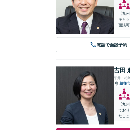
【九州
キャッ
面談可
電話で面談予約
吉田 
平井・柏
筑後
【九州
ており
たしま