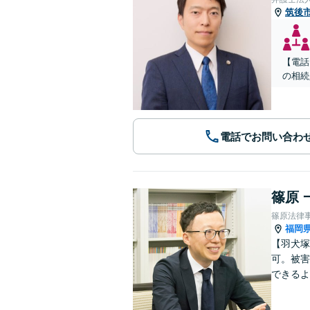
筑後
【電話
の相続
電話でお問い合わ
篠原 
篠原法律
福岡
【羽犬塚
可。被害
できるよ