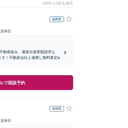
1件中 1-1件を表示
福岡県
日定休日
り！不動産絡み、遺留分侵害額請求な
ます！不動産会社と連携し無料査定&
ルで面談予約
長崎県
日定休日