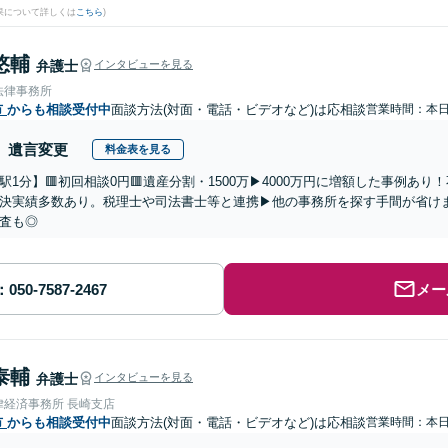
果について詳しくは
こちら
)
悠輔
弁護士
インタビューを見る
法律事務所
市
からも相談受付中
面談方法(対面・電話・ビデオなど)は応相談
営業時間：本
遺言変更
料金表を見る
駅1分】🟥初回相談0円🟥遺産分割・1500万▶4000万円に増額した事例あ
決実績多数あり。税理士や司法書士等と連携▶他の事務所を探す手間が省け
査も◎
メー
泰輔
弁護士
インタビューを見る
律経済事務所 長崎支店
市
からも相談受付中
面談方法(対面・電話・ビデオなど)は応相談
営業時間：本