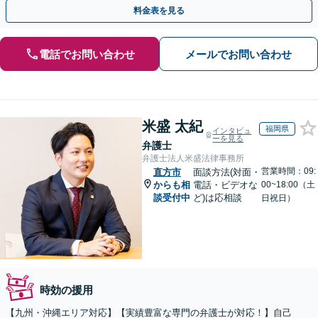
には相談者様のご協力が必要不可欠です。
料金表を見る
電話でお問い合わせ
メールでお問い合わせ
米盛 太紀
福岡県
インタビュ
ーを見る
弁護士
弁護士法人米盛法律事務所
営業時間：09:
直方市
面談方法(対面・
からも相
電話・ビデオな
00~18:00（土
談受付中
ど)は応相談
日祝日）
時効の援用
【九州・沖縄エリア対応】【実績豊富な専門の弁護士が対応！】自己