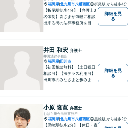
福岡県
北九州市八幡西区
折尾駅
から徒歩4分
|
【折尾駅徒歩4分】【弁護士3
詳細を見
名体制】皆さまが気軽に相談
る
出来る街の法律事務所を目指
し、お一人おひとりに丁寧な
対応を心がけております。交
通事故・債務整理・相続・不
倫慰謝料のご相談は初回無料
井田 和宏
弁護士
です。【夜間・土日対応】
井田法律事務所
福岡県
田川市
|
【初回相談無料】【土日祝日
詳細を見
相談可】【法テラス利用可】
る
田川市のみなさまと歩みま
す。借金で困っている方など
どんな問題でも迅速かつ丁寧
な対応、良質な法的サービス
の提供をモットーとする事務
小原 隆寛
弁護士
所です。
おばら総合法律事務所
福岡県
北九州市八幡西区
黒崎駅
から徒歩2分
|
【黒崎駅徒歩2分】【休日・夜