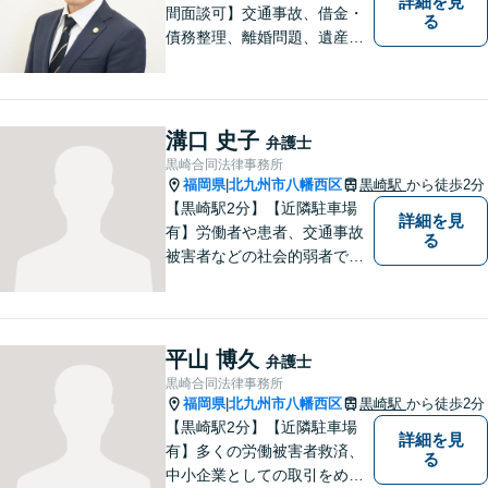
詳細を見
間面談可】交通事故、借金・
る
債務整理、離婚問題、遺産相
続など。ご依頼者さまが安心
して相談できる雰囲気作りを
心がけています。「こんなこ
と弁護士に相談してもいいの
溝口 史子
弁護士
かな」と思わず、遠慮なくご
黒崎合同法律事務所
相談ください。
福岡県
北九州市八幡西区
黒崎駅
から徒歩2分
|
【黒崎駅2分】【近隣駐車場
詳細を見
有】労働者や患者、交通事故
る
被害者などの社会的弱者であ
る相談者のお手伝いをしたい
という思っています。１つ１
つの事件に丁寧に向き合い、
依頼者の皆様にとってより良
平山 博久
弁護士
い解決が得られるよう、尽力
黒崎合同法律事務所
します。お気軽にご相談くだ
福岡県
北九州市八幡西区
黒崎駅
から徒歩2分
|
さい。
【黒崎駅2分】【近隣駐車場
詳細を見
有】多くの労働被害者救済、
る
中小企業としての取引をめぐ