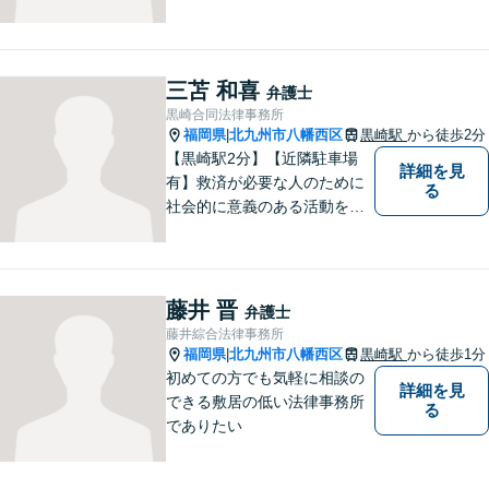
る様々な紛争を取り扱ってき
ました。労働者側と使用者側
双方での経験を元に、アドバ
イスを行うことができます。
三苫 和喜
弁護士
どんなことでもお気軽にご相
黒崎合同法律事務所
談ください。
福岡県
北九州市八幡西区
黒崎駅
から徒歩2分
|
【黒崎駅2分】【近隣駐車場
詳細を見
有】救済が必要な人のために
る
社会的に意義のある活動をし
ていきたいと考えています。
常に話しやすい雰囲気で、み
なさまのお悩みを聞くことが
できるよう心がけていますの
藤井 晋
弁護士
でお気軽にご相談ください。
藤井綜合法律事務所
福岡県
北九州市八幡西区
黒崎駅
から徒歩1分
|
初めての方でも気軽に相談の
詳細を見
できる敷居の低い法律事務所
る
でありたい