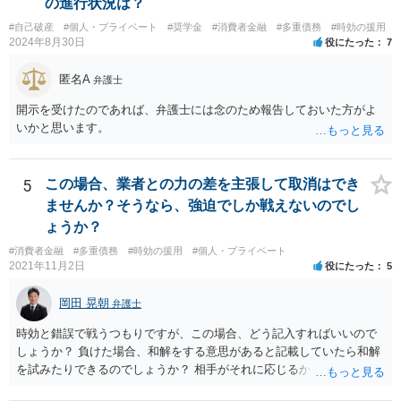
の進行状況は？
#自己破産
#個人・プライベート
#奨学金
#消費者金融
#多重債務
#時効の援用
2024年8月30日
役にたった
7
匿名A
弁護士
開示を受けたのであれば、弁護士には念のため報告しておいた方がよ
いかと思います。
5
この場合、業者との力の差を主張して取消はでき
ませんか？そうなら、強迫でしか戦えないのでし
ょうか？
#消費者金融
#多重債務
#時効の援用
#個人・プライベート
2021年11月2日
役にたった
5
岡田 晃朝
弁護士
時効と錯誤で戦うつもりですが、この場合、どう記入すればいいので
しょうか？ 負けた場合、和解をする意思があると記載していたら和解
を試みたりできるのでしょうか？ 相手がそれに応じるかという問題は
ありますが、可能です。 その旨を記載して出しましょう。 （時効と錯