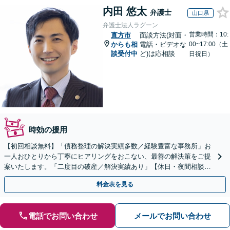
内田 悠太
弁護士
山口県
弁護士法人ラグーン
営業時間：10:
直方市
面談方法(対面・
からも相
電話・ビデオな
00~17:00（土
談受付中
ど)は応相談
日祝日）
時効の援用
【初回相談無料】「債務整理の解決実績多数／経験豊富な事務所」お
一人おひとりから丁寧にヒアリングをおこない、最善の解決策をご提
案いたします。「二度目の破産／解決実績あり」【休日・夜間相談
可】
料金表を見る
電話でお問い合わせ
メールでお問い合わせ