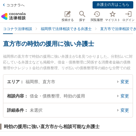
弁護士の方はこちら
ココナラへ
投稿する
探す
閲覧履歴
マイリスト
ログイン
ココナラ法律相談
福岡県で法律相談できる弁護士
直方市で法律相談で
直方市の時効の援用に強い弁護士
福岡県の直方市で時効の援用に強い弁護士が1名見つかりました。分割払いに対
応している弁護士なども掲載中。借金・債務整理に関係する消費者金融の債務
整理やクレジット会社の債務整理、リボ払いの債務整理等の細かな分野での絞
り込み検索もでき便利です。特にリキ法律事務所の早川 政路弁護士のプロフィ
ール情報や弁護士費用、強みなどが注目されています。『直方市で土日や夜間
エリア
福岡県、直方市
変更
に発生した時効の援用のトラブルを今すぐに弁護士に相談したい』『時効の援
用のトラブル解決の実績豊富な近くの弁護士を検索したい』『初回相談無料で
相談内容
借金・債務整理、時効の援用
変更
時効の援用を法律相談できる直方市内の弁護士に相談予約したい』などでお困
りの相談者さんにおすすめです。
詳細条件
未選択
変更
時効の援用に強い直方市から相談可能な弁護士