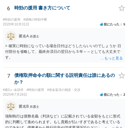
誤だけをあらそい、形成がまずくなってから和解の話も出来ますが、
そのタイミングなどご本人のみでの訴訟では測りにくいのではないで
6
時効の援用 書き方について
しょうか。それならば書いておくほうが安心です）
#時効の援用
#債権の時効中断
2020年10月31日
役にたった
5
匿名A
弁護士
> 確実に時効になっている場合日付はどうしたらいいのでしょうか 日
付部分を省略して、最終弁済日の翌日から５年～～としても大丈夫で
す。
7
債権取押命令の額に関する説明責任は誰にあるの
か？
#過払い金請求
#時効の援用
#借金返済の相談・交渉
2025年7月26日
役にたった
2
匿名B
弁護士
強制執行は債務名義（判決など）に記載されている金額をもとに形式
的に判断して進められます。もし貴殿が払いすぎであると考えている
のであれば、債務者から執行抗告や請求異議訴訟などの不服申立手段