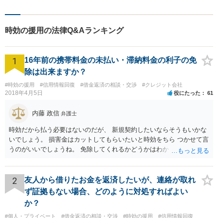
時効の援用の法律Q&Aランキング
1
16年前の携帯料金の未払い・滞納料金の利子の免
除は出来ますか？
#時効の援用
#信用情報回復
#借金返済の相談・交渉
#クレジット会社
2018年4月5日
役にたった
61
内藤 政信
弁護士
時効だから払う必要はないのだが、 新規契約したいならそうもいかな
いでしょう。 損害金はカットしてもらいたいと時効をちら つかせて言
うのがいいでしょうね。 免除してくれるかどうかはわかりませんが。
2
友人から借りたお金を返済したいが、連絡が取れ
ず証拠もない場合、どのように対処すればよい
か？
#個人・プライベート
#借金返済の相談・交渉
#時効の援用
#信用情報回復