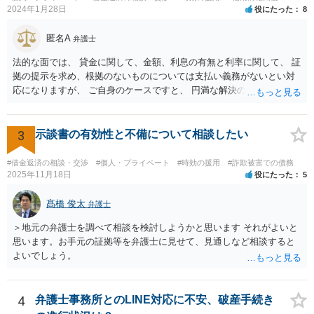
2024年1月28日
役にたった
8
匿名A
弁護士
法的な面では、 貸金に関して、金額、利息の有無と利率に関して、 証
拠の提示を求め、根拠のないものについては支払い義務がないとい対
応になりますが、 ご自身のケースですと、 円満な解決のため、一定程
度譲歩することもありうるかと思います（譲歩すべきと言っているわ
けではありません）。 何某かの主張をされた場合、あらためて弁護士
に相談されるという形でよいかと思います。
3
示談書の有効性と不備について相談したい
#借金返済の相談・交渉
#個人・プライベート
#時効の援用
#詐欺被害での債務
2025年11月18日
役にたった
5
髙橋 俊太
弁護士
＞地元の弁護士を調べて相談を検討しようかと思います それがよいと
思います。お手元の証拠等を弁護士に見せて、見通しなど相談すると
よいでしょう。
4
弁護士事務所とのLINE対応に不安、破産手続き