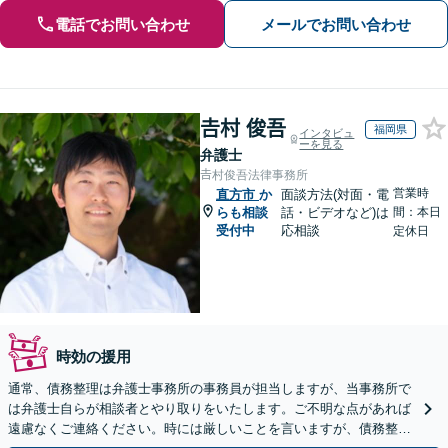
電話でお問い合わせ
メールでお問い合わせ
𠮷村 俊吾
福岡県
インタビュ
ーを見る
弁護士
𠮷村俊吾法律事務所
営業時
直方市
か
面談方法(対面・電
らも相談
話・ビデオなど)は
間：本日
受付中
応相談
定休日
時効の援用
通常、債務整理は弁護士事務所の事務員が担当しますが、当事務所で
は弁護士自らが相談者とやり取りをいたします。ご不明な点があれば
遠慮なくご連絡ください。時には厳しいことを言いますが、債務整理