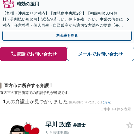
時効の援用
【九州・沖縄エリア対応】【鹿児島中央駅2分】【初回相談30分無
料・分割払い相談可】返済が苦しい、住宅を残したい、事業の借金に
対応｜任意整理・個人再生・自己破産から適切な方法をご提案【弁護
士歴10年以上】
料金表を見る
電話でお問い合わせ
メールでお問い合わせ
直方市に所在する弁護士
直方市の事務所等での面談予約が可能です。
1
人の弁護士が見つかりました
(検索結果について詳しくは
こちら
)
1件中 1-1件を表示
早川 政路
弁護士
リキ法律事務所