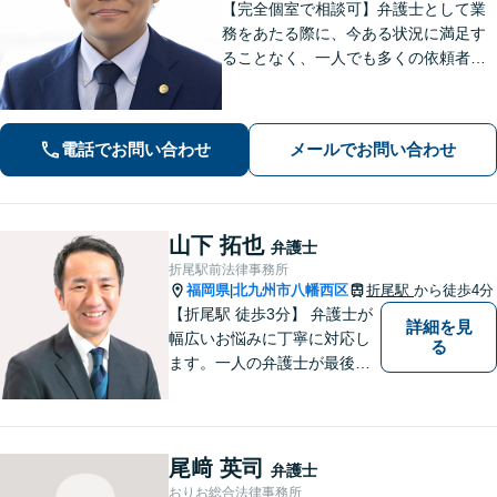
【完全個室で相談可】弁護士として業
務をあたる際に、今ある状況に満足す
ることなく、一人でも多くの依頼者の
方々の悩みを解決すべく、成長してい
きたいと考えております。弁護士とし
ての法的な支援を丁寧に行えるよう心
電話でお問い合わせ
メールでお問い合わせ
掛け、日々努力を重ねていきます。
山下 拓也
弁護士
折尾駅前法律事務所
福岡県
北九州市八幡西区
折尾駅
から徒歩4分
|
【折尾駅 徒歩3分】 弁護士が
詳細を見
幅広いお悩みに丁寧に対応し
る
ます。一人の弁護士が最後ま
で責任をもって対応してくれ
るという安心感は小さな法律
事務所である当事務所の強み
です。【丁寧な対応】
尾﨑 英司
弁護士
おりお総合法律事務所