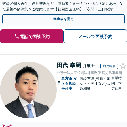
破産／個人再生／任意整理など、依頼者さま一人ひとりの状況にあっ
た最善の解決策をご提案します【初回面談無料】【夜間・土日祝対応
可】【ビデオ面談可】
料金表を見る
電話で面談予約
メールで面談予約
田代 幸嗣
弁護士
鹿児島県
弁護士法人平松剛法律事務所 鹿児島事務所
営業時
直方市
か
面談方法(対面・電
らも相談
話・ビデオなど)は
間：本日
受付中
応相談
定休日