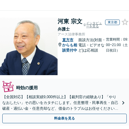
河東 宗文
東京都
インタビュ
ーを見る
弁護士
アース法律事務所
営業時間：09:
直方市
面談方法(対面・
からも相
電話・ビデオな
00~21:00（土
談受付中
ど)は応相談
日祝日）
時効の援用
【全国対応】【相談実績9,000件以上】【裁判官の経験あり】「やり
なおしたい」その思いをカタチにします。任意整理・民事再生・自己
破産・過払い金・任意売却など、借金のトラブルはお任せください。
【初回相談無料】【全国対応可能】
料金表を見る