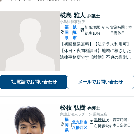
椛島 雅人
弁護士
小島法律事務所
福
飯
新飯塚駅
から
営業時間：本
岡
塚
|
日定休日
徒歩10分
県
市
【初回相談無料】【法テラス利用可】
【休日・夜間相談可】地域に根ざした
法律事務所です【離婚】不貞の慰謝料
請求、養育費、財産分与など、ご相談
ください【交通事故】物損や人身損
害、過失、後遺障害、交渉、訴訟な
電話でお問い合わせ
メールでお問い合わせ
ど、解決実績豊富。弁護士特約を利用
できます。
松枝 弘樹
弁護士
弁護士法人ラグーン 黒崎支店
福
黒崎駅
か
営業時間：
北九州市
岡
|
本日定休日
ら徒歩4分
八幡西区
県