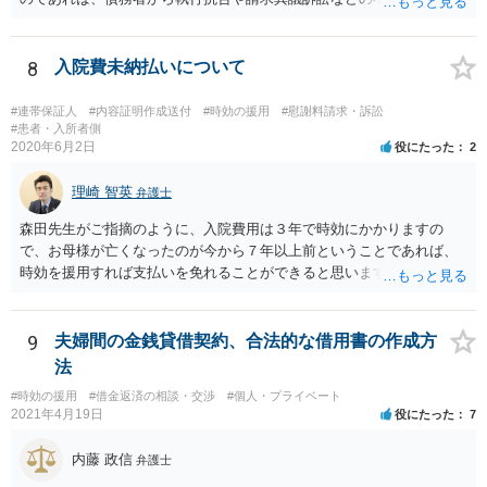
を採るという制度の建て付けになっています。その意味では、債務者
側が動く必要があります。
8
入院費未納払いについて
#連帯保証人
#内容証明作成送付
#時効の援用
#慰謝料請求・訴訟
#患者・入所者側
2020年6月2日
役にたった
2
理崎 智英
弁護士
森田先生がご指摘のように、入院費用は３年で時効にかかりますの
で、お母様が亡くなったのが今から７年以上前ということであれば、
時効を援用すれば支払いを免れることができると思います。 そのた
め、分割払いの交渉をするのではなく、弁護士に対して時効援用の内
容証明郵便を送るようにしてください。
9
夫婦間の金銭貸借契約、合法的な借用書の作成方
法
#時効の援用
#借金返済の相談・交渉
#個人・プライベート
2021年4月19日
役にたった
7
内藤 政信
弁護士