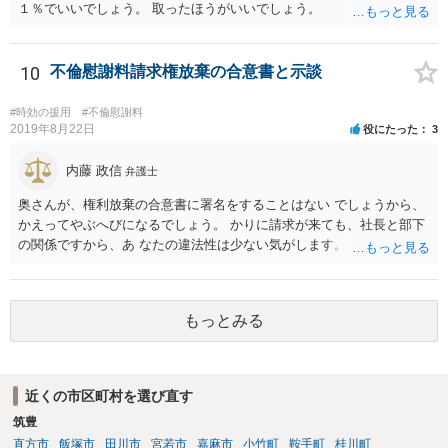
１％でいいでしょう。 取ったほうがいいでしょう。
10
不倫慰謝料請求権放棄の合意書と示談
#時効の援用
#不倫慰謝料
2019年8月22日
役にたった
3
内藤 政信
弁護士
奥さんが、権利放棄の合意書に署名をすることはない でしょうから、
かえってやぶへびになるでしょう。 かりに請求が来ても、社長と部下
の関係ですから、あ なたの違法性は少ない気がします。 また、社長も
当事者として巻き込まれるので、あなたに 請求が来る可能性は、かな
り少ないと思いますね。 放置がいいと思いますよ。
もっとみる
近くの市区町村を選び直す
筑豊
直方市
飯塚市
田川市
宮若市
嘉麻市
小竹町
鞍手町
桂川町