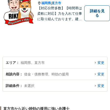
福岡県
直方市
|
【対応分野多数】【時間帯は
詳細を見
柔軟に対応】力を入れて仕事
る
に取り組んでおります。建築
不動産／交通事故／ 離婚・男
女問題／企業法務／刑事事件
／行政事件／遺言・相続など
多数の分野に対応可能。是非
一度お気軽ご相談ください。
エリア
福岡県、直方市
変更
相談内容
借金・債務整理、時効の援用
変更
詳細条件
未選択
変更
直方市から近い時効の援用に強い弁護士