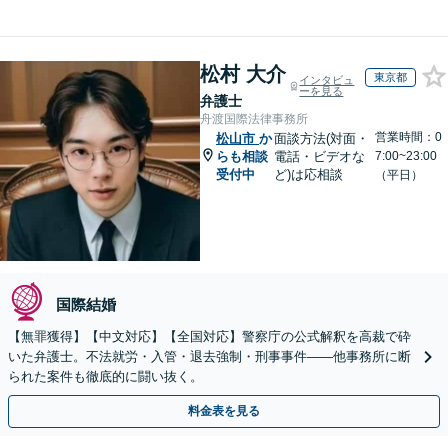
松村 大介
東京都
インタビュ
ーを見る
弁護士
舟渡国際法律事務所
営業時間：0
松山市
か
面談方法(対面・
らも相談
電話・ビデオな
7:00~23:00
受付中
ど)は応相談
（平日）
国際結婚
【無罪獲得】【中文対応】【全国対応】警察庁の公式解釈を高裁で砕
いた弁護士。不法就労・入管・退去強制・刑事事件——他事務所に断
られた案件も徹底的に闘い抜く。
料金表を見る