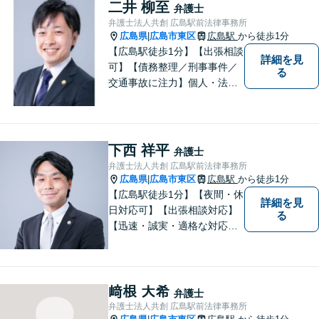
ている方は、すぐに弁護士に
二井 柳至
弁護士
ご相談ください。【JR海田市
弁護士法人共創 広島駅前法律事務所
駅から徒歩9分】
広島県
広島市東区
広島駅
から徒歩1分
|
【広島駅徒歩1分】【出張相談
詳細を見
可】【債務整理／刑事事件／
る
交通事故に注力】個人・法人
どちらも可◎依頼者がアクセ
スしやすい環境づくりに尽力
しています。すべての依頼者
の「平和」が実現できるよ
下西 祥平
弁護士
う、依頼者一人ひとりに寄り
弁護士法人共創 広島駅前法律事務所
添い、解決へ導きます。
広島県
広島市東区
広島駅
から徒歩1分
|
【広島駅徒歩1分】【夜間・休
詳細を見
日対応可】【出張相談対応】
る
【迅速・誠実・適格な対応】
弊事務所は、依頼者の皆様の
ための法律事務所です。皆様
にとってのアクセスを何より
重視しています。また、弊事
﨑根 大希
弁護士
務所は迅速な対応・回答を最
弁護士法人共創 広島駅前法律事務所