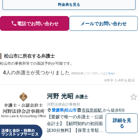
歩を踏み出してみませんか。【初回相談無料】
料金表を見る
電話でお問い合わせ
メールでお問い合わせ
松山市に所在する弁護士
松山市の事務所等での面談予約が可能です。
4
人の弁護士が見つかりました
(検索結果について詳しくは
こちら
)
4件中 1-4件を表示
河野 光昭
弁護士
河野法律会計事務所
愛媛県
松山市
市役所前駅
から徒歩6分
|
【愛媛で唯一の弁護士・公認
詳細を見
会計士】【顧問契約の初回面
る
談30分無料】【保育士常駐】
法律及び会計・税務のワンス