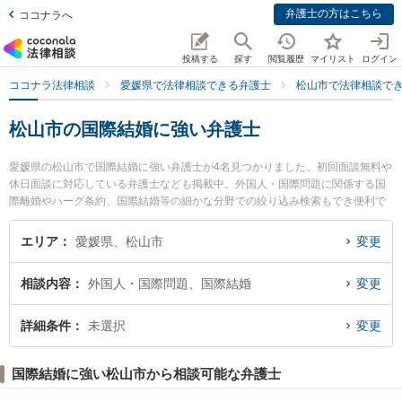
弁護士の方はこちら
ココナラへ
投稿する
探す
閲覧履歴
マイリスト
ログイン
ココナラ法律相談
愛媛県で法律相談できる弁護士
松山市で法律相談で
松山市の国際結婚に強い弁護士
愛媛県の松山市で国際結婚に強い弁護士が4名見つかりました。初回面談無料や
休日面談に対応している弁護士なども掲載中。外国人・国際問題に関係する国
際離婚やハーグ条約、国際結婚等の細かな分野での絞り込み検索もでき便利で
す。特に河野法律会計事務所の河野 光昭弁護士や岡野法律事務所 松山支店の坂
上 咲季弁護士、佐藤法律事務所の佐藤 清志弁護士のプロフィール情報や弁護士
エリア
愛媛県、松山市
変更
費用、強みなどが注目されています。『松山市で土日や夜間に発生した国際結
婚のトラブルを今すぐに弁護士に相談したい』『国際結婚のトラブル解決の実
相談内容
外国人・国際問題、国際結婚
変更
績豊富な近くの弁護士を検索したい』『初回相談無料で国際結婚を法律相談で
きる松山市内の弁護士に相談予約したい』などでお困りの相談者さんにおすす
めです。
詳細条件
未選択
変更
国際結婚に強い松山市から相談可能な弁護士