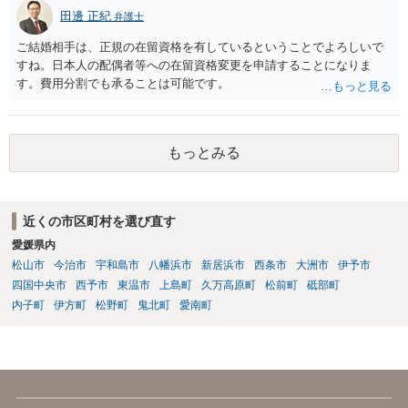
田邊 正紀
弁護士
ご結婚相手は、正規の在留資格を有しているということでよろしいで
すね。日本人の配偶者等への在留資格変更を申請することになりま
す。費用分割でも承ることは可能です。
もっとみる
近くの市区町村を選び直す
愛媛県内
松山市
今治市
宇和島市
八幡浜市
新居浜市
西条市
大洲市
伊予市
四国中央市
西予市
東温市
上島町
久万高原町
松前町
砥部町
内子町
伊方町
松野町
鬼北町
愛南町