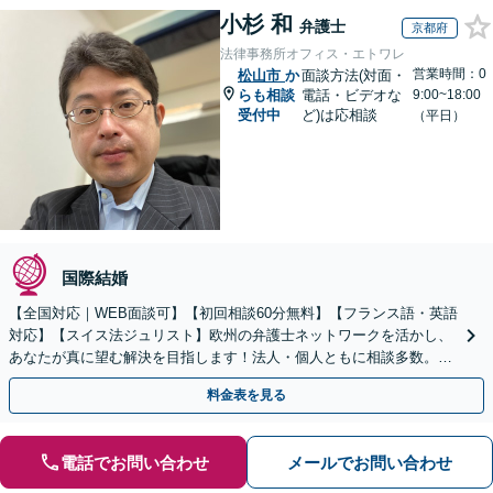
小杉 和
弁護士
京都府
法律事務所オフィス・エトワレ
営業時間：0
松山市
か
面談方法(対面・
らも相談
電話・ビデオな
9:00~18:00
受付中
ど)は応相談
（平日）
国際結婚
【全国対応｜WEB面談可】【初回相談60分無料】【フランス語・英語
対応】【スイス法ジュリスト】欧州の弁護士ネットワークを活かし、
あなたが真に望む解決を目指します！法人・個人ともに相談多数。細
やかな連絡と粘り強い交渉を徹底【休日・夜間相談可】
料金表を見る
電話でお問い合わせ
メールでお問い合わせ