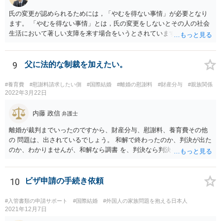
氏の変更が認められるためには，「やむを得ない事情」が必要となり
ます。 「やむを得ない事情」とは，氏の変更をしないとその人の社会
生活において著しい支障を来す場合をいうとされています。 中国の苗
字のために今後偏見や差別を受ける可能性があるといった抽象的な理
由は，「やむを得ない事情」には該当しませんので，氏の変更を認め
てもらうことは難しいと思います。
9
父に法的な制裁を加えたい。
#養育費
#慰謝料請求したい側
#国際結婚
#離婚の慰謝料
#財産分与
#親族関係
2022年3月22日
内藤 政信
弁護士
離婚が裁判までいったのですから、財産分与、慰謝料、養育費その他
の 問題は、出されているでしょう。 和解で終わったのか、判決が出た
のか、わかりませんが、和解なら調書 を、判決なら判決を見せてもら
うといいでしょう。 また、事件記録を謄写する方法もあるので、より
詳しく、双方の主張を 知ることができるでしょう。 疑問のいくつか
は、理解にいたるでしょう。 虐待でもないと、あなたの方から、父親
10
ビザ申請の手続き依頼
に対して、法的な請求をするの は、難しいでしょう。
#入管書類の申請サポート
#国際結婚
#外国人の家族問題を抱える日本人
2021年12月7日