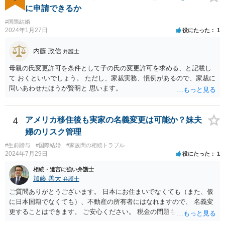
出ですが、もう一つは双方の婚姻意思です。 婚姻意思は、夫婦として
に申請できるか
相互に助け合いながら生活していく意思というとイメージしやすいか
#国際結婚
と思います。 ここで、相続目的での婚姻をみてみます。これは夫婦と
2024年1月27日
役にたった
1
して生活していくというよりは、一方が死亡した際に生じる相続のた
めに配偶者という立場を得ることが主な目的となります。 したがっ
内藤 政信
弁護士
て、形式的に届出がなされたとしても、双方は夫婦生活を営む意思が
ないので、婚姻意思はありません。 よって、婚姻は婚姻意思の欠如に
母親の氏変更許可を条件として子の氏の変更許可を求める、と記載し
より、無効となります。
て おくといいでしょう。 ただし、家裁実務、慣例があるので、家裁に
問いあわせたほうが賢明と 思います。
4
アメリカ移住後も実家の名義変更は可能か？妹夫
婦のリスク管理
#生前贈与
#国際結婚
#家族間の相続トラブル
2024年7月29日
役にたった
1
相続・遺言に強い弁護士
加藤 善大
弁護士
ご質問ありがとうございます。 日本にお住まいでなくても（また、仮
に日本国籍でなくても）、不動産の所有者にはなれますので、 名義変
更することはできます。 ご安心ください。 税金の問題もありますの
で、 可能であれば、ご依頼になるかは別にして、今の名義人（叔父様