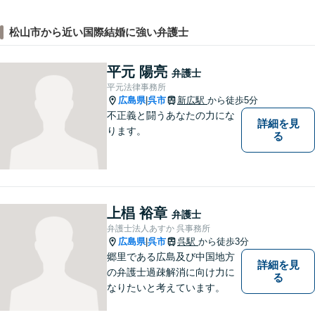
松山市から近い国際結婚に強い弁護士
平元 陽亮
弁護士
平元法律事務所
広島県
呉市
新広駅
から徒歩5分
|
不正義と闘うあなたの力にな
詳細を見
ります。
る
上椙 裕章
弁護士
弁護士法人あすか 呉事務所
広島県
呉市
呉駅
から徒歩3分
|
郷里である広島及び中国地方
詳細を見
の弁護士過疎解消に向け力に
る
なりたいと考えています。