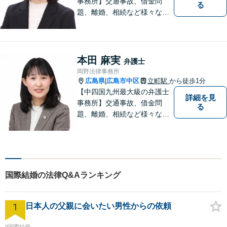
事務所】交通事故、借金問
る
題、離婚、相続など様々な問
題について、「何度でも無
料」の相談を行っています！
まずはお気軽にご相談くださ
い！
本田 麻実
弁護士
岡野法律事務所
広島県
広島市中区
立町駅
から徒歩1分
|
【中四国九州最大級の弁護士
詳細を見
事務所】交通事故、借金問
る
題、離婚、相続など様々な問
題について、「何度でも無
料」の相談を行っています！
まずはお気軽にご相談くださ
い！
国際結婚の法律Q&Aランキング
1
日本人の父親に会いたい男性からの依頼
#国際結婚