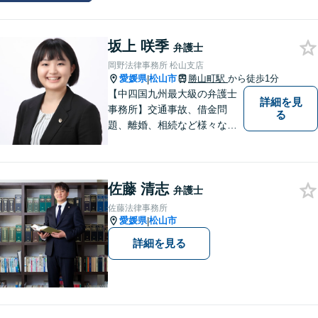
トップサービスを提供しま
す。まずは、お気軽にお問合
坂上 咲季
せください。
弁護士
岡野法律事務所 松山支店
愛媛県
松山市
勝山町駅
から徒歩1分
|
【中四国九州最大級の弁護士
詳細を見
事務所】交通事故、借金問
る
題、離婚、相続など様々な問
題について、「何度でも無
料」の相談を行っています！
まずはお気軽にご相談くださ
佐藤 清志
い！
弁護士
佐藤法律事務所
愛媛県
松山市
|
詳細を見る