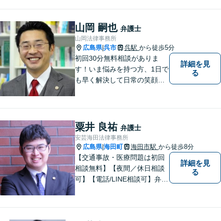
山岡 嗣也
弁護士
山岡法律事務所
広島県
呉市
呉駅
から徒歩5分
|
初回30分無料相談がありま
詳細を見
す！いま悩みを持つ方、1日で
る
も早く解決して日常の笑顔を
取り戻しましょう！離婚問
題、交通事故、借金債務整
理、相続などに注力しつつ、
個人様・法人様の問題に幅広
粟井 良祐
弁護士
く対応しています。
安芸海田法律事務所
広島県
海田町
海田市駅
から徒歩8分
|
【交通事故・医療問題は初回
詳細を見
相談無料】【夜間／休日相談
る
可】【電話/LINE相談可】弁護
士に気軽にご相談いただける
ように体制を整えています。
で少しでも疑問や不安を抱え