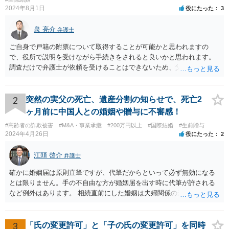
2024年8月1日
役にたった
3
泉 亮介
弁護士
ご自身で戸籍の附票について取得することが可能かと思われますの
で、役所で説明を受けながら手続きをされると良いかと思われます。
調査だけで弁護士が依頼を受けることはできないため、父親に対して
何か請求がある場合は弁護士に依頼することを検討されても良いでし
ょう。
2
突然の実父の死亡、遺産分割の知らせで、死亡2
ヶ月前に中国人との婚姻や贈与に不審感！
#高齢者の詐欺被害
#M&A・事業承継
#200万円以上
#国際結婚
#生前贈与
2024年4月26日
役にたった
2
江頭 啓介
弁護士
確かに婚姻届は原則直筆ですが、代筆だからといって必ず無効になる
とは限りません。手の不自由な方が婚姻届を出す時に代筆が許される
など例外はあります。 相続直前にした婚姻は夫婦関係の形成を目的と
したものではないとして無効となる可能性はあります。 上記の意味が
わかりません、分かりやすく解説していただけませんでしょうか？ →
婚姻が成立するには二つの要素が必要と言われております。一つは届
3
「氏の変更許可」と「子の氏の変更許可」を同時