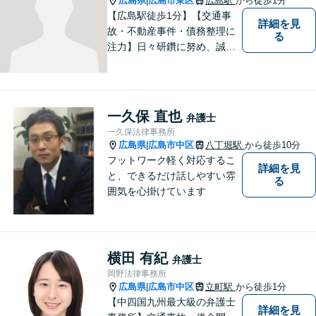
優先にしています。
広島県
広島市東区
広島駅
から徒歩1分
|
【広島駅徒歩1分】【交通事
詳細を見
故・不動産事件・債務整理に
る
注力】日々研鑽に努め、誠実
に執務を遂行することがモッ
トーです。紛争解決だけでな
く、紛争を予防するためのア
ドバイスを心がけています。
一久保 直也
弁護士
【法テラス利用可】
一久保法律事務所
広島県
広島市中区
八丁堀駅
から徒歩10分
|
フットワーク軽く対応するこ
詳細を見
と、できるだけ話しやすい雰
る
囲気を心掛けています
横田 有紀
弁護士
岡野法律事務所
広島県
広島市中区
立町駅
から徒歩1分
|
【中四国九州最大級の弁護士
詳細を見