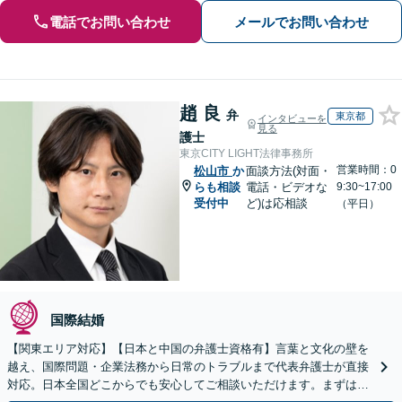
電話でお問い合わせ
メールでお問い合わせ
趙 良
弁
東京都
インタビューを
見る
護士
東京CITY LIGHT法律事務所
営業時間：0
松山市
か
面談方法(対面・
らも相談
電話・ビデオな
9:30~17:00
受付中
ど)は応相談
（平日）
国際結婚
【関東エリア対応】【日本と中国の弁護士資格有】言葉と文化の壁を
越え、国際問題・企業法務から日常のトラブルまで代表弁護士が直接
対応。日本全国どこからでも安心してご相談いただけます。まずは一