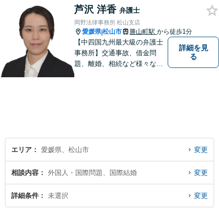
芦沢 洋香
弁護士
岡野法律事務所 松山支店
愛媛県
松山市
勝山町駅
から徒歩1分
|
【中四国九州最大級の弁護士
詳細を見
事務所】交通事故、借金問
る
題、離婚、相続など様々な問
題について、「何度でも無
料」の相談を行っています！
まずはお気軽にご相談くださ
い！
エリア
愛媛県、松山市
変更
相談内容
外国人・国際問題、国際結婚
変更
詳細条件
未選択
変更