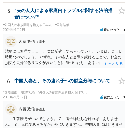
でしょうか。）と一緒に、 お近くの弁護士に直接相談して、アドバイ
ス等を求めることをお勧めします。 ご参考にしていただければ幸いで
5
"夫の友人による家庭内トラブルに関する法的措
す。
置について"
#外国人の家族問題を抱える日本人
#国際結婚
2024年6月2日
役にたった
1
内藤 政信
弁護士
法的には無理でしょう。 夫に反省してもらわないと。 いまは、楽しい
時期なのでしょう。 いずれ、その友人と交際を続けることで、お金の
損失や夫婦関係リスクが高いことに 気づいたり、あるいは、飽きると
思いますけどね。
6
中国人妻と、その連れ子への財産分与について
#国際結婚
#国際相続
#外国人の家族問題を抱える日本人
2018年9月17日
役にたった
1
内藤 政信
弁護士
１、生前贈与がいいでしょう。 ２、養子縁組しなければ、ありませ
ん。 ３、兄弟であるあなたがたにいきますね。 中国人妻にはいきませ