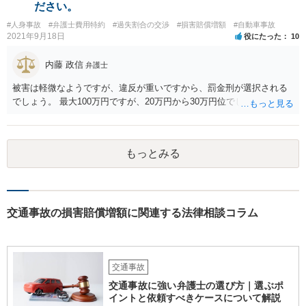
りと比較して工賃など下げているところがあれば、返金を交渉してみ
ださい。
てもよいかもしれませんね。 ただ、法的な権利に基づいて当然に減額
#人身事故
#弁護士費用特約
#過失割合の交渉
#損害賠償増額
#自動車事故
を請求できるものではないので、確実に減額できるとは言い切れない
2021年9月18日
役にたった
10
点にご留意ください。 実際にかかった費用を聞く保険会社の質問の趣
旨は、文脈が分かりませんので、ちょっと分かりかねてしまいます。
内藤 政信
弁護士
ひょっとしたら修理工場が「盛っている」可能性を疑っているかもし
れませんね。 保険会社は、協定金額×相手の過失割合％の算式で支払
被害は軽微なようですが、違反が重いですから、罰金刑が選択される
われた金額で淡々と賠償するのみです。
でしょう。 最大100万円ですが、20万円から30万円位でしょうか。
もっとみる
交通事故の損害賠償増額に関連する法律相談コラム
交通事故
交通事故に強い弁護士の選び方｜選ぶポ
イントと依頼すべきケースについて解説