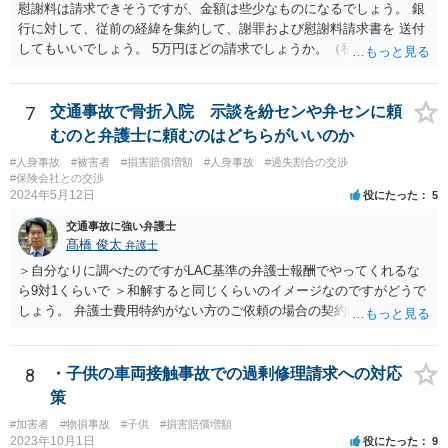
慰謝料は請求できそうですが、金額は些少なものになるでしょう。 銀
行に対して、従前の経緯を集約して、謝罪および慰謝料請求書を 送付
してもいいでしょう。 5万円ほどの請求でしょうか。（私見）
7
交通事故で骨折入院 示談を紛センや弁センに頼
むのと弁護士に頼むのはどちらがいいのか
#人身事故
#被害者
#損害賠償増額
#人身事故
#過失割合の交渉
#保険会社との交渉
2024年5月12日
役にたった
5
交通事故に強い弁護士
髙橋 俊太
弁護士
＞自分なりに調べたのですがLAC基準の弁護士報酬でやってくれるな
ら9対1くらいで ＞和解すると同じくらいのイメージなのですがどうで
しょう。 弁護士費用特約がない方のご依頼の場合の契約内容などは各
事務所の報酬基準によって区々かと思われます。 ＞あと紛センや弁セ
ンで最初から10対0を主張したり期待するのは難しいのでしょうか。
＞1か2は譲らないとセンターとしても無理とかやりたくないとかある
8
・子供の車両接触事故での過剰修理請求への対応
のでしょうか。 私見では、そのようなことはないように思います。紛
策
セン等においても、基本的には、損害論も責任論も裁判所と同じよう
#加害者
#物損事故
#子供
#損害賠償増額
な視点で解決が目指されることになります。
2023年10月1日
役にたった
9