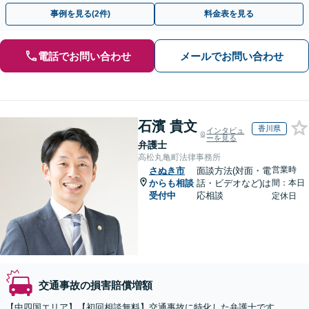
13拠点】お気軽にご相談ください。
事例を見る(2件)
料金表を見る
電話でお問い合わせ
メールでお問い合わせ
石濱 貴文
香川県
インタビュ
ーを見る
弁護士
高松丸亀町法律事務所
営業時
さぬき市
面談方法(対面・電
からも相談
話・ビデオなど)は
間：本日
受付中
応相談
定休日
交通事故の損害賠償増額
【中四国エリア】【初回相談無料】交通事故に特化した弁護士です。