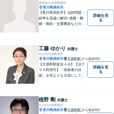
高松春日法律事務所
香川県
高松市
|
【香川県高松市】法的問題・
詳細を見
紛争を迅速に解決! 債務・離
る
婚・相続・交通事故などの問
題でお困り方はぜひ一度ご相
談ください。
工藤 ゆかり
弁護士
丸の内法律事務所
香川県
高松市
片原町駅
から徒歩4分
|
【片原町駅徒歩４分】【法テ
詳細を見
ラス利用可】「依頼者の目
る
線」を何よりも大切にしてい
きたいと考えています。依頼
者の目線に立って、依頼者に
寄り添い、依頼者に納得して
頂ける事件解決を目指して参
植野 剛
弁護士
ります。【当日／夜間／休日
丸の内法律事務所
対応可】お気軽にご相談くだ
香川県
高松市
片原町駅
から徒歩4分
|