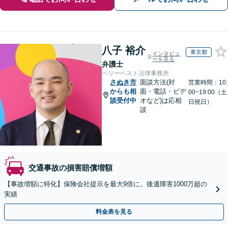
八子 裕介
東京都
インタビュ
ーを見る
弁護士
ベリーベスト法律事務所
さぬき市
面談方法(対
営業時間：10:
からも相
面・電話・ビデ
00~19:00（土
談受付中
オなど)は応相
日祝日）
談
交通事故の損害賠償増額
【事故増額に特化】保険会社提示を最大9倍に。後遺障害1000万超の
実績
料金表を見る