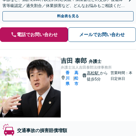
害等級認定／過失割合／休業損害など、どんなお悩みもご相談くださ
い【夜間・休日面談可】【完全個室】【片原町駅5分】
料金表を見る
電話でお問い合わせ
メールでお問い合わせ
吉田 泰郎
弁護士
弁護士法人吉田泰郎法律事務所
香
高
高松駅
から
営業時間：本
川
松
|
日定休日
徒歩5分
県
市
交通事故の損害賠償増額