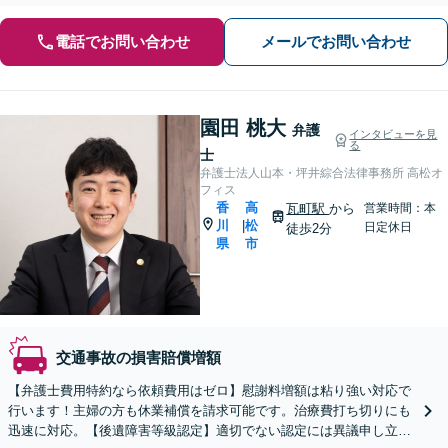
電話でお問い合わせ
メールでお問い合わせ
園田 桃大
弁護
インタビューを見
る
士
弁護士法人山本・坪井綜合法律事務所 高松オ
フィス
香
高
瓦町駅
から
営業時間：本
川
松
|
日定休日
徒歩2分
県
市
交通事故の損害賠償増額
【弁護士費用特約なら依頼費用はゼロ】慰謝料増額は粘り強い対応で
行います！主婦の方も休業補償を請求可能です。治療費打ち切りにも
迅速に対応。【後遺障害等級認定】適切でない認定には異議申し立て