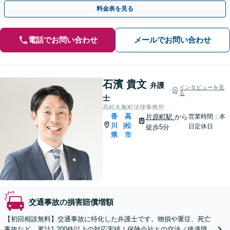
を！【瓦町駅徒歩2分】
料金表を見る
電話でお問い合わせ
メールでお問い合わせ
石濱 貴文
弁護
インタビューを見
る
士
高松丸亀町法律事務所
香
高
片原町駅
から
営業時間：本
川
松
|
日定休日
徒歩5分
県
市
交通事故の損害賠償増額
【初回相談無料】交通事故に特化した弁護士です。物損や重症、死亡
事故など、累計1,200件以上の対応実績！保険会社との交渉／後遺障