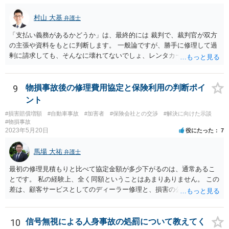
村山 大基
弁護士
「支払い義務があるかどうか」は、最終的には 裁判で、裁判官が双方
の主張や資料をもとに判断します。 一般論ですが、勝手に修理して過
剰に請求しても、そんなに壊れてないでしょ、レンタカーもいらない
でしょ、ということで 言い分通りの請求が認められない可能性はあり
ます。 有利かどうか、というご質問は抽象的すぎるというか、何を基
準に回答すればいいのかわからないので 回答が難しいです。 ネット上
9
物損事故後の修理費用協定と保険利用の判断ポイ
で、資料も見ていない中の回答でよければ、 相手からすると３５万円
ント
請求するには３５万円損害出てますよね、というのを裁判で証明しな
#損害賠償増額
#自動車事故
#加害者
#保険会社との交渉
#解決に向けた示談
いといけないので、 反論となる証拠（３万ぐらいの見積もりとか）が
#物損事故
あるなら、こちらに勝ち目が（ネットでお書きいただいた事情を読む
2023年5月20日
役にたった
7
限りですが）あると思います。
馬場 大祐
弁護士
最初の修理見積もりと比べて協定金額が多少下がるのは、通常あるこ
とです。 私の経験上、全く同額ということはあまりありません。 この
差は、顧客サービスとしてのディーラー修理と、損害の公平な分担と
しての損害算定（協定）の違いにより必然的に生じるものかと思いま
す。 ですので、もらえる賠償額は協定額が基準になってしまいます。
なお、協定（減額）に応じたのは修理工場の方ですので、修理見積も
10
信号無視による人身事故の処罰について教えてく