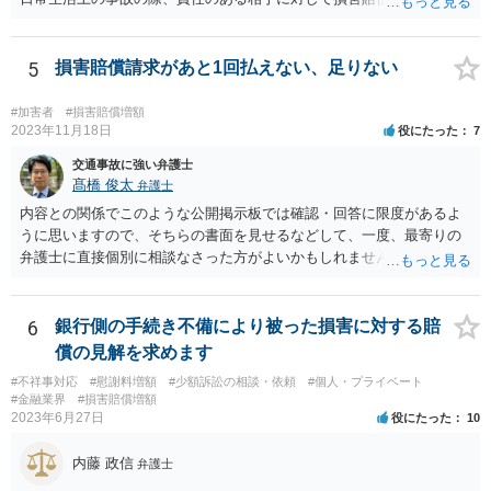
の弁護士費用がご加入の保険から出る特約が付いている場合がありま
す（ご自宅の火災保険や自動車の任意保険等を確認してみて下さい。
加入したつもりがなくても、確認してみたら付いていたということが
5
損害賠償請求があと1回払えない、足りない
ありますので）。
#加害者
#損害賠償増額
2023年11月18日
役にたった
7
交通事故に強い弁護士
髙橋 俊太
弁護士
内容との関係でこのような公開掲示板では確認・回答に限度があるよ
うに思いますので、そちらの書面を見せるなどして、一度、最寄りの
弁護士に直接個別に相談なさった方がよいかもしれません。 （なお、
既に自主退職により労働契約が終了していて、損害賠償金を分割で支
払うという約束なのであれば、支払計画のリスケジュールの可否につ
いて検討するだけということにはなるはずです。）
6
銀行側の手続き不備により被った損害に対する賠
償の見解を求めます
#不祥事対応
#慰謝料増額
#少額訴訟の相談・依頼
#個人・プライベート
#金融業界
#損害賠償増額
2023年6月27日
役にたった
10
内藤 政信
弁護士