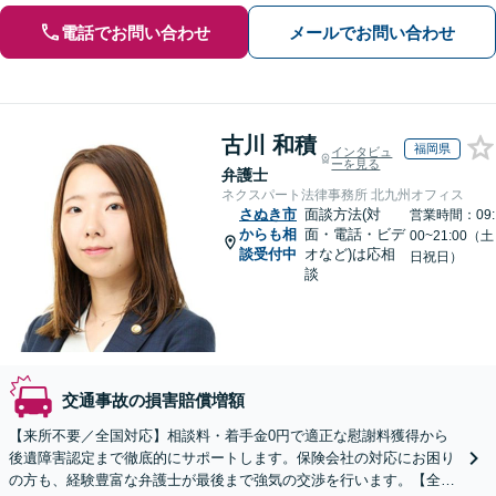
電話でお問い合わせ
メールでお問い合わせ
古川 和積
福岡県
インタビュ
ーを見る
弁護士
ネクスパート法律事務所 北九州オフィス
さぬき市
面談方法(対
営業時間：09:
からも相
面・電話・ビデ
00~21:00（土
談受付中
オなど)は応相
日祝日）
談
交通事故の損害賠償増額
【来所不要／全国対応】相談料・着手金0円で適正な慰謝料獲得から
後遺障害認定まで徹底的にサポートします。保険会社の対応にお困り
の方も、経験豊富な弁護士が最後まで強気の交渉を行います。【全国