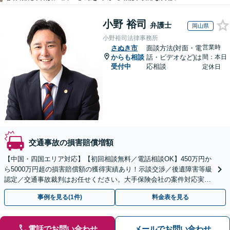
小野 裕司
弁護士
岡山県
小野裕司法律事務所
営業時
さぬき市
面談方法(対面・電
からも相談
話・ビデオなど)は
間：本日
受付中
応相談
定休日
交通事故の損害賠償増額
【中国・四国エリア対応】【初回相談無料／電話相談OK】450万円か
ら5000万円超の損害賠償額の獲得実績あり！示談交渉／後遺障害等級
認定／交通事故裁判はお任せください。大手保険会社の案件対応実績
多数。医学的知識にも精通【休日・夜間面談可能】
事例を見る(1件)
料金表を見る
電話でお問い合わせ
メールでお問い合わせ