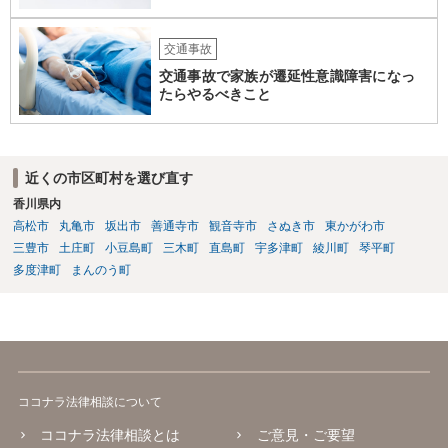
交通事故
交通事故で家族が遷延性意識障害になっ
たらやるべきこと
近くの市区町村を選び直す
香川県内
高松市
丸亀市
坂出市
善通寺市
観音寺市
さぬき市
東かがわ市
三豊市
土庄町
小豆島町
三木町
直島町
宇多津町
綾川町
琴平町
多度津町
まんのう町
ココナラ法律相談について
ココナラ法律相談とは
ご意見・ご要望