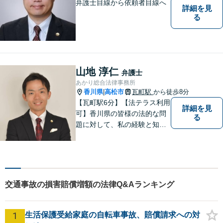
さい。
弁護士目線から依頼者目線へ
詳細を見
る
山地 淳仁
弁護士
あかり総合法律事務所
香川県
高松市
瓦町駅
から徒歩8分
|
【瓦町駅6分】【法テラス利用
詳細を見
可】香川県の皆様の法的な問
る
題に対して、私の経験と知識
を活かし、最善の解決策をご
提案いたします。どんなお悩
みでもお気軽にご相談くださ
い。少しでもお役に立てるよ
う全力でサポートいたしま
交通事故の損害賠償増額の法律Q&Aランキング
す。
1
生活保護受給家庭の自転車事故、賠償請求への対