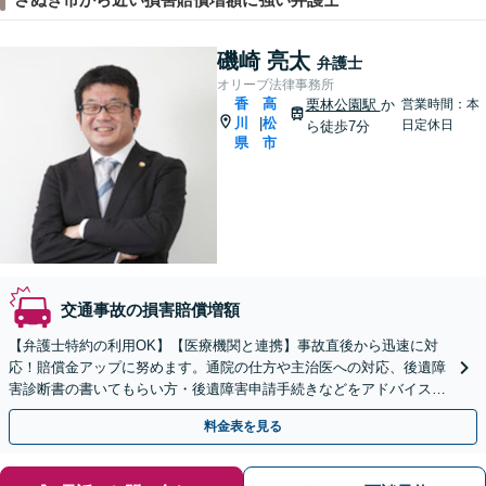
磯崎 亮太
弁護士
オリーブ法律事務所
香
高
栗林公園駅
か
営業時間：本
川
松
|
日定休日
ら徒歩7分
県
市
交通事故の損害賠償増額
【弁護士特約の利用OK】【医療機関と連携】事故直後から迅速に対
応！賠償金アップに努めます。通院の仕方や主治医への対応、後遺障
害診断書の書いてもらい方・後遺障害申請手続きなどをアドバイスい
たします【電話・LINE・Web面談可】【駐車場あり】
料金表を見る