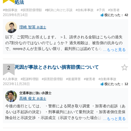
処法
#物損事故
#損害賠償増額
#解決に向けた示談
#自転車事故
#子供
#加害者
2019年6月14日
役にたった
42
理崎 智英
弁護士
以下、ご質問にお答えします。 ＞1、請求される金額はこちらの過失
の7割分なのではないのでしょうか？ 過失相殺は、被告側の抗弁なの
で、rerereさんが主張しない限り、裁判所には認めてもらえません。
そのため、こちらの過失が７割だとお考えなのであれば、訴訟でもそ
のように主張する必要があります。 ＞2、毎月数千円の支払いを認め
てもらえない場合はどうなるのでしょうか？ 判決→強制執行という流
2
死因が事故とされない損害賠償について
れになると思います。 ＞3、仮執行と言う事は保護費を差押えられる
のでしょうか？ 口座に残高がない場合、動産執行などもされるのでし
#人身事故
#慰謝料増額
#損害賠償増額
#後遺障害
#被害者
#自動車事故
ょうか？ 保護費自体は差し押さえることが出来ませんが、保護費が入
2023年11月28日
役にたった
12
金される口座は特に差押えが禁止されているわけではないので、差押
交通事故に強い弁護士
えを受けてしまう可能性はあります。 なお、動産執行については、換
髙橋 俊太
弁護士
価可能なものがなければ不奏功に終わると思います。
今後の進行としては、 ・警察による聞き取り調査 ・加害者の起訴（あ
るいは不起訴の決定） ・刑事裁判において量刑決定 ・加害者側任意保
険会社と示談交渉 ・示談成立（示談できなかった場合は裁判） となり
ます。なお、警察では、お母様の生前のご様子やご遺族の被害感情、
加害者に対する処罰感情など尋ねられるはずですので、率直にお答え