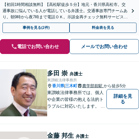
【初回1時間相談無料】【高松駅徒歩５分】地元・香川県高松市。交
通事故に悩んでいる人が電話している弁護士。交通事故専門チームあ
り。朝9時から夜7時まで電話ＯＫ。示談金再チェック無料サービスあ
り。後遺障害の認定手続き対応。話しやすい弁護士。
事例を見る(2件)
料金表を見る
電話でお問い合わせ
メールでお問い合わせ
多田 崇
弁護士
東讃岐法律事務所
香川県
三木町
農学部前駅
から徒歩5分
|
東讃岐法律事務所では、個人
詳細を見
や企業の皆様の抱える法的ト
る
ラブルに対応いたします。 高
松まで行くのは少し遠いとい
う方は、当事務所をご利用く
ださい。
金藤 邦生
弁護士