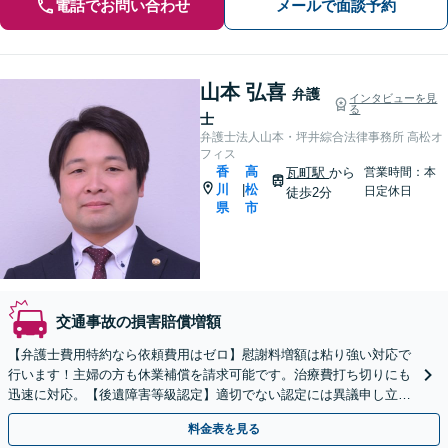
電話でお問い合わせ
メールで面談予約
山本 弘喜
弁護
インタビューを見
る
士
弁護士法人山本・坪井綜合法律事務所 高松オ
フィス
香
高
瓦町駅
から
営業時間：本
川
松
|
日定休日
徒歩2分
県
市
交通事故の損害賠償増額
【弁護士費用特約なら依頼費用はゼロ】慰謝料増額は粘り強い対応で
行います！主婦の方も休業補償を請求可能です。治療費打ち切りにも
迅速に対応。【後遺障害等級認定】適切でない認定には異議申し立て
を！【瓦町駅徒歩2分】
料金表を見る