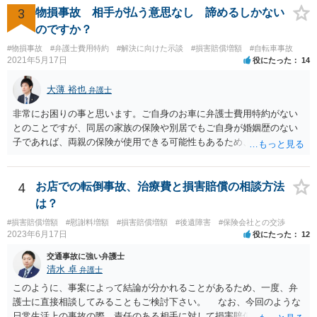
になるとよいと思います。
3
物損事故 相手が払う意思なし 諦めるしかない
のですか？
#物損事故
#弁護士費用特約
#解決に向けた示談
#損害賠償増額
#自転車事故
2021年5月17日
役にたった
14
大薄 裕也
弁護士
非常にお困りの事と思います。ご自身のお車に弁護士費用特約がない
とのことですが、同居の家族の保険や別居でもご自身が婚姻歴のない
子であれば、両親の保険が使用できる可能性もあるため、まだ確認し
てないようであれば、ご確認されると良いかと思います。 弁護士費用
特約がない場合の対応についてですが、まずは民事調停という手続き
を利用することも手かと思います。訴訟の手続きよりも話し合いを重
4
お店での転倒事故、治療費と損害賠償の相談方法
視したものであり、書類を作る作業も頻繁には要求されないため、ご
は？
質問者様の状況を踏まえるとおすすめできる手続きかと考えます。具
#損害賠償増額
#慰謝料増額
#損害賠償増額
#後遺障害
#保険会社との交渉
体的な利用方法に関しては、管轄の裁判所に問い合わせいただければ
2023年6月17日
役にたった
12
教えてもらえると思います（https://www.courts.go.jp/fukuoka/saiban/
madoguti_kani/index.html）。 以上、ご参考いただけますと幸いです。
交通事故に強い弁護士
清水 卓
弁護士
このように、事案によって結論が分かれることがあるため、一度、弁
護士に直接相談してみることもご検討下さい。 なお、今回のような
日常生活上の事故の際、責任のある相手に対して損害賠償請求する際