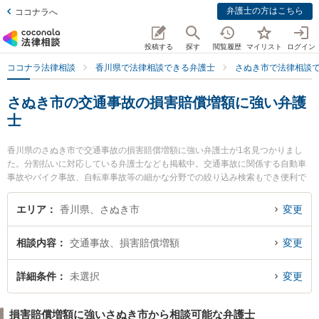
弁護士の方はこちら
ココナラへ
投稿する
探す
閲覧履歴
マイリスト
ログイン
ココナラ法律相談
香川県で法律相談できる弁護士
さぬき市で法律相談
さぬき市の交通事故の損害賠償増額に強い弁護
士
香川県のさぬき市で交通事故の損害賠償増額に強い弁護士が1名見つかりまし
た。分割払いに対応している弁護士なども掲載中。交通事故に関係する自動車
事故やバイク事故、自転車事故等の細かな分野での絞り込み検索もでき便利で
す。特に白河原法律事務所の白河原 将弁護士のプロフィール情報や弁護士費
用、強みなどが注目されています。『さぬき市で土日や夜間に発生した交通事
エリア
香川県、さぬき市
変更
故の損害賠償増額のトラブルを今すぐに弁護士に相談したい』『交通事故の損
害賠償増額のトラブル解決の実績豊富な近くの弁護士を検索したい』『初回相
相談内容
交通事故、損害賠償増額
変更
談無料で交通事故の損害賠償増額を法律相談できるさぬき市内の弁護士に相談
予約したい』などでお困りの相談者さんにおすすめです。
詳細条件
未選択
変更
損害賠償増額に強いさぬき市から相談可能な弁護士