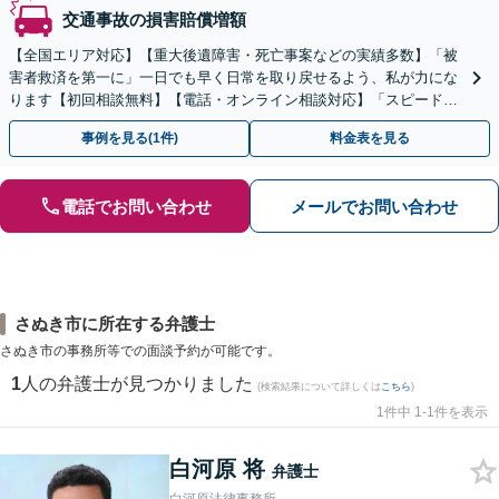
交通事故の損害賠償増額
【全国エリア対応】【重大後遺障害・死亡事案などの実績多数】「被
害者救済を第一に」一日でも早く日常を取り戻せるよう、私が力にな
ります【初回相談無料】【電話・オンライン相談対応】「スピード対
応・納得できる解決を」「刑事裁判のニーズにも対応」
事例を見る(1件)
料金表を見る
電話でお問い合わせ
メールでお問い合わせ
さぬき市に所在する弁護士
さぬき市の事務所等での面談予約が可能です。
1
人の弁護士が見つかりました
(検索結果について詳しくは
こちら
)
1件中 1-1件を表示
白河原 将
弁護士