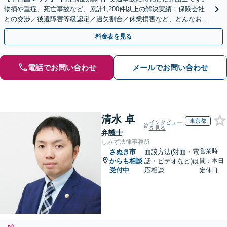
物損や重症、死亡事故など、累計1,200件以上の解決実績！保険会社
との交渉／後遺障害等級認定／過失割合／休業損害など、どんなお悩
みもご相談ください【夜間・休日面談可】【完全個室】
料金表を見る
電話でお問い合わせ
メールでお問い合わせ
清水 卓
東京都
インタビュー
を見る
弁護士
しみず法律事務所
営業時
さぬき市
面談方法(対面・電
からも相談
話・ビデオなど)は
間：本日
受付中
応相談
定休日