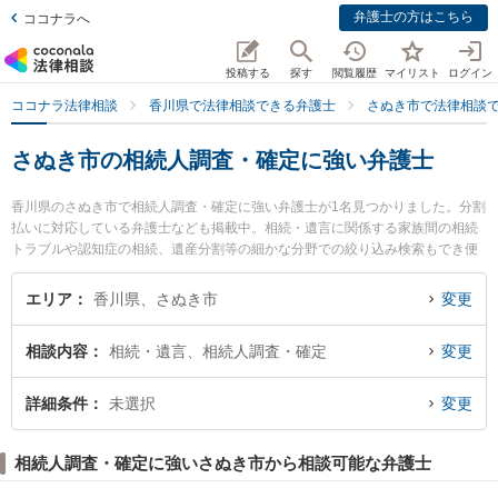
弁護士の方はこちら
ココナラへ
投稿する
探す
閲覧履歴
マイリスト
ログイン
ココナラ法律相談
香川県で法律相談できる弁護士
さぬき市で法律相談
さぬき市の相続人調査・確定に強い弁護士
香川県のさぬき市で相続人調査・確定に強い弁護士が1名見つかりました。分割
払いに対応している弁護士なども掲載中。相続・遺言に関係する家族間の相続
トラブルや認知症の相続、遺産分割等の細かな分野での絞り込み検索もでき便
利です。特に白河原法律事務所の白河原 将弁護士のプロフィール情報や弁護士
費用、強みなどが注目されています。『さぬき市で土日や夜間に発生した相続
エリア
香川県、さぬき市
変更
人調査・確定のトラブルを今すぐに弁護士に相談したい』『相続人調査・確定
のトラブル解決の実績豊富な近くの弁護士を検索したい』『初回相談無料で相
相談内容
相続・遺言、相続人調査・確定
変更
続人調査・確定を法律相談できるさぬき市内の弁護士に相談予約したい』など
でお困りの相談者さんにおすすめです。
詳細条件
未選択
変更
相続人調査・確定に強いさぬき市から相談可能な弁護士