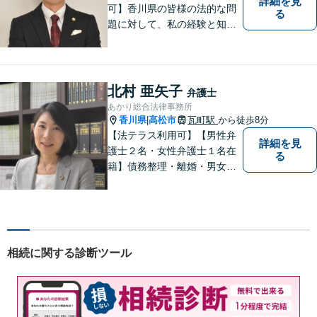
詳細を見
可】香川県の皆様の法的な問
る
題に対して、私の経験と知識
を活かし、最善の解決策をご
提案いたします。どんなお悩
みでもお気軽にご相談くださ
い。少しでもお役に立てるよ
北村 亜矢子
弁護士
う全力でサポートいたしま
あかり総合法律事務所
す。
香川県
高松市
瓦町駅
から徒歩8分
|
【法テラス利用可】【男性弁
詳細を見
護士２名・女性弁護士１名在
る
籍】債務整理・離婚・男女問
題・相続・労働問題・企業法
務・犯罪被害者支援に注力。
丁寧な対応とわかりやすい説
明を心がけています。早期解
決のため、まずはお気軽にご
相続に関する診断ツール
相談ください。