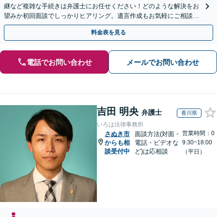
継など複雑な手続きは弁護士にお任せください！どのような解決をお
望みか初回面談でしっかりヒアリング。遺言作成もお気軽にご相談く
ださい。
料金表を見る
電話でお問い合わせ
メールでお問い合わせ
吉田 明央
弁護士
香川県
いろは法律事務所
営業時間：0
さぬき市
面談方法(対面・
からも相
電話・ビデオな
9:30~18:00
談受付中
ど)は応相談
（平日）