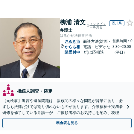
柳浦 清文
香川県
インタビュ
ーを見る
弁護士
はるかぜ法律事務所
営業時間：0
さぬき市
面談方法(対面・
からも相
電話・ビデオな
8:30~20:00
談受付中
ど)は応相談
（平日）
相続人調査・確定
【元検事】遺言や遺産問題は、親族間の様々な問題が背景にあり、必
ずしも法律だけでは割り切れないものがあります。介護福祉士実務者
研修を修了している弁護士が、ご依頼者様のお気持ちを酌み、税理士
など他士業とも密接に連携しながら丁寧に対応いたします。
料金表を見る