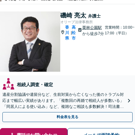
磯崎 亮太
弁護士
オリーブ法律事務所
香
高
栗林公園駅
営業時間：10:00~
川
松
|
17:00（平日）
から徒歩7分
県
市
相続人調査・確定
遺産分割協議や遺留分など、生前対策から亡くなった後のトラブル対
応まで幅広い実績があります。「複数回の再婚で相続人が多数いる」
「同居人による使い込み」など、複雑なご相談も多数解決！司法書
士、税理士などと連携可【駐車場あり】
料金表を見る