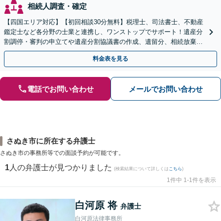
相続人調査・確定
【四国エリア対応】【初回相談30分無料】税理士、司法書士、不動産
鑑定士など各分野の士業と連携し、ワンストップでサポート！遺産分
割調停・審判の申立てや遺産分割協議書の作成、遺留分、相続放棄、
遺言書など幅広いご相談に対応【オンライン面談OK】
料金表を見る
電話でお問い合わせ
メールでお問い合わせ
さぬき市に所在する弁護士
さぬき市の事務所等での面談予約が可能です。
1
人の弁護士が見つかりました
(検索結果について詳しくは
こちら
)
1件中 1-1件を表示
白河原 将
弁護士
白河原法律事務所