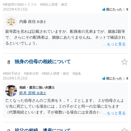
#家族間の相続トラブル
#相続人調査・確定
2022年4月13日
役にたった
9
内藤 政信
弁護士
親等図を見れば記載されていますが、配偶者の兄弟までが、姻族2親等
で、 さらにその配偶者は、姻族にあたりませんね。 ネットで確認され
るといいでしょう。
8
独身の伯母の相続について
#相続手続き
#遺産分割
#相続人調査・確定
#協議
2018年1月13日
役にたった
9
相続・遺言に強い弁護士
鈴木 崇裕
弁護士
亡くなった伯母さんのご兄弟をＸ，Ｙ，Ｚとします。 Ｚが伯母さんよ
り先に死亡している場合には，Ｚの子がＺと同一の立場に立ちます
（代襲相続といいます。子が複数いる場合には全員合わせてＺと同一
の取り分です。）。 Ｘ，Ｙ，Ｚ（またＺの子）はそれぞれ３分の１ず
つの相続分を有していますので， そのことを前提として，遺産分割協
議をすることになります（必ずしも３分の１ずつにしなくても，合意
祖父の相続、遺産について。