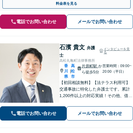
料金表を見る
電話でお問い合わせ
メールでお問い合わせ
石濱 貴文
弁護
インタビューを見
る
士
高松丸亀町法律事務所
香
高
片原町駅
か
営業時間：09:00~
川
松
|
20:00（平日）
ら徒歩5分
県
市
【初回相談無料】【法テラス利用可】
交通事故に特化した弁護士です。累計
1,200件以上の対応実績！その他、借金
問題や刑事事件、男女問題、相続問
題、インターネット問題など、幅広く
電話でお問い合わせ
メールでお問い合わせ
対応します【夜間・休日面談可】【完
全個室】【高松駅10分】