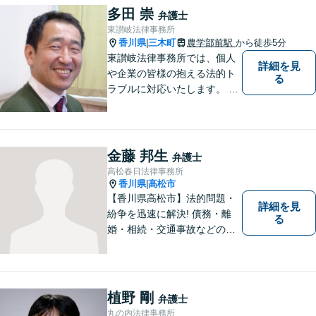
多田 崇
弁護士
東讃岐法律事務所
香川県
三木町
農学部前駅
から徒歩5分
|
東讃岐法律事務所では、個人
詳細を見
や企業の皆様の抱える法的ト
る
ラブルに対応いたします。 高
松まで行くのは少し遠いとい
う方は、当事務所をご利用く
ださい。
金藤 邦生
弁護士
高松春日法律事務所
香川県
高松市
|
【香川県高松市】法的問題・
詳細を見
紛争を迅速に解決! 債務・離
る
婚・相続・交通事故などの問
題でお困り方はぜひ一度ご相
談ください。
植野 剛
弁護士
丸の内法律事務所