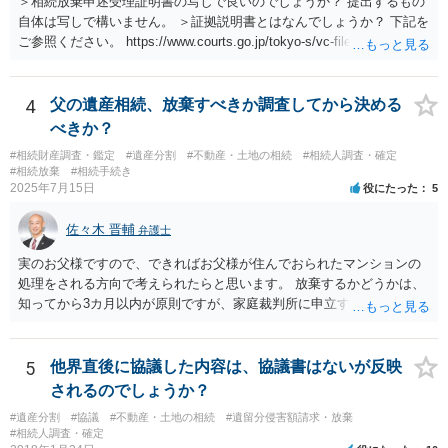
＞相続放棄申述受理証明書の写しで良いのでしょうか？ 提出するもの
自体は写しで構いません。 ＞証拠説明書とはなんでしょうか？ 下記を
ご参照ください。 https://www.courts.go.jp/tokyo-s/vc-files/tokyo-s/file/
14-1kisairei.pdf
4
父の遺産相続、放棄すべきか調査してから決める
べきか？
#相続財産調査・鑑定
#遺産分割
#不動産・土地の相続
#相続人調査・確定
#相続放棄
#相続手続き
2025年7月15日
役にたった
5
佐々木 晋輔
弁護士
実のお父様ですので、できればお父様が住んでおられたマンションの
処理をされる方向で考えられたらと思います。 放棄するかどうかは、
知ってから3カ月以内が原則ですが、家庭裁判所に申立すれば3カ月の
期間を伸長することができます。 その間に、財産の状況を調査して、
放棄するかどうか決めることができます。 銀行やサラ金が数年も放置
することはありませんので、数年後に借金が発見される可能性はほぼ
5
他界直後に協議した内容は、協議書はないが反映
ありません。 なお、私が扱った相続放棄を検討していた案件で、期間
されるのでしょうか？
伸長して調査したところ、サラ金に対する過払金など相当な財産が見
#遺産分割
#協議
#不動産・土地の相続
#遺留分侵害額請求・放棄
つかったため相続したという事例がありました。
#相続人調査・確定