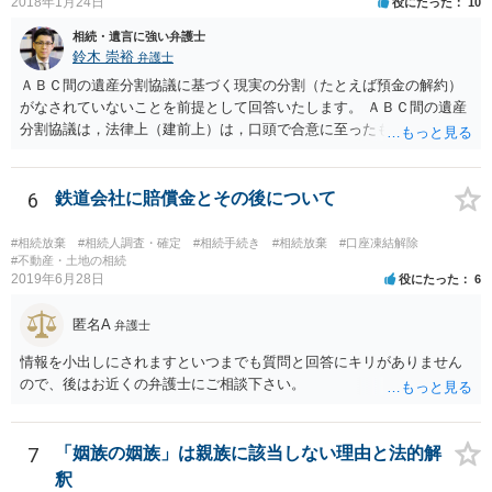
2018年1月24日
役にたった
10
相続・遺言に強い弁護士
鈴木 崇裕
弁護士
ＡＢＣ間の遺産分割協議に基づく現実の分割（たとえば預金の解約）
がなされていないことを前提として回答いたします。 ＡＢＣ間の遺産
分割協議は，法律上（建前上）は，口頭で合意に至ったものであって
も有効です。 しかし，口頭で合意したことを立証する方法がありませ
ん。 また，不動産の名義を移転するためには，遺産分割協議書への署
名捺印を得る必要があります。 したがって，残念ながら，「ＡＢＣ間
6
鉄道会社に賠償金とその後について
の遺産分割協議が有効に成立している」という前提に基づく主張は困
難と思われます。 「ＡＢＣ間の遺産分割協議は未了のまま，ＡとＢが
#相続放棄
#相続人調査・確定
#相続手続き
#相続放棄
#口座凍結解除
死亡し，二次相続が発生した」という前提に基づいて協議を進める必
#不動産・土地の相続
2019年6月28日
役にたった
6
要があります。 もちろん，Ｃの立場としては，ＡＢＣ間の遺産分割協
議の内容を前提とした主張をすることが最も有利ですが，ＡＢの相続
匿名A
人は応じない姿勢を示していることから，実現は困難だと思います。
弁護士
主張としては維持しつつも，現実的な解決方法（遺産分割協議の落と
情報を小出しにされますといつまでも質問と回答にキリがありません
しどころ）としては，譲歩することを甘受しなければならないかもし
ので、後はお近くの弁護士にご相談下さい。
れません。
7
「姻族の姻族」は親族に該当しない理由と法的解
釈