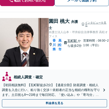
電話でお問い合わせ
メールで面談予約
園田 桃大
弁護
インタビューを見
る
士
弁護士法人山本・坪井綜合法律事務所 高松オ
フィス
香
高
瓦町駅
か
営業時間：08:00~2
川
松
|
1:00（平日）
ら徒歩2分
県
市
相続人調査・確定
【初回相談無料】【瓦町駅徒歩2分】【遺産分割】財産調査・相続人
調査を入念に行い、粘り強く交渉！依頼者の正当な相続の権利を守り
ます。土日祝も8〜21時まで毎日対応。「使い込み」や「寄与分」の
調査もお任せください！【遺言書作成や相続放棄も対応】
料金表を見る