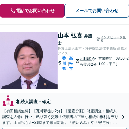
電話でお問い合わせ
メールでお問い合わせ
山本 弘喜
弁護
インタビューを見
る
士
弁護士法人山本・坪井綜合法律事務所 高松オ
フィス
香
高
瓦町駅
か
営業時間：08:00~2
川
松
|
1:00（平日）
ら徒歩2分
県
市
相続人調査・確定
【初回相談無料】【瓦町駅徒歩2分】【遺産分割】財産調査・相続人
調査を入念に行い、粘り強く交渉！依頼者の正当な相続の権利を守り
ます。土日祝も8〜21時まで毎日対応。「使い込み」や「寄与分」の
調査もお任せください！【遺言書作成や相続放棄も対応】