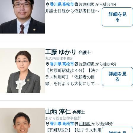
香川県
高松市
片原町駅
から徒歩4分
|
弁護士目線から依頼者目線へ
詳細を見
る
工藤 ゆかり
弁護士
丸の内法律事務所
香川県
高松市
片原町駅
から徒歩4分
|
【片原町駅徒歩４分】【法テ
詳細を見
ラス利用可】「依頼者の目
る
線」を何よりも大切にしてい
きたいと考えています。依頼
者の目線に立って、依頼者に
寄り添い、依頼者に納得して
頂ける事件解決を目指して参
山地 淳仁
弁護士
ります。【当日／夜間／休日
あかり総合法律事務所
対応可】お気軽にご相談くだ
香川県
高松市
瓦町駅
から徒歩8分
|
さい。
【瓦町駅6分】【法テラス利用