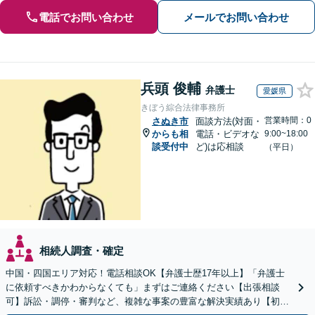
電話でお問い合わせ
メールでお問い合わせ
兵頭 俊輔
弁護士
愛媛県
きぼう綜合法律事務所
営業時間：0
さぬき市
面談方法(対面・
からも相
電話・ビデオな
9:00~18:00
談受付中
ど)は応相談
（平日）
相続人調査・確定
中国・四国エリア対応！電話相談OK【弁護士歴17年以上】「弁護士
に依頼すべきかわからなくても」まずはご連絡ください【出張相談
可】訴訟・調停・審判など、複雑な事案の豊富な解決実績あり【初回