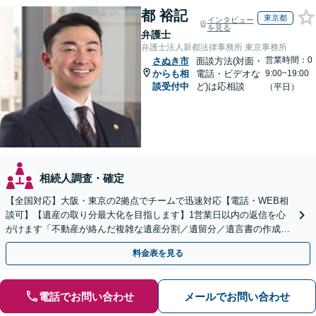
都 裕記
東京都
インタビュー
を見る
弁護士
弁護士法人新都法律事務所 東京事務所
営業時間：0
さぬき市
面談方法(対面・
からも相
電話・ビデオな
9:00~19:00
談受付中
ど)は応相談
（平日）
相続人調査・確定
【全国対応】大阪・東京の2拠点でチームで迅速対応【電話・WEB相
談可】【遺産の取り分最大化を目指します】1営業日以内の返信を心
がけます「不動産が絡んだ複雑な遺産分割／遺留分／遺言書の作成・
執行／事業承継など、お任せください」【休日相談あり】
料金表を見る
電話でお問い合わせ
メールでお問い合わせ