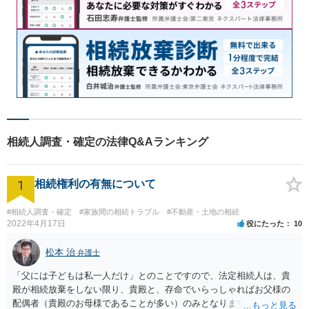
相続人調査・確定の法律Q&Aランキング
1
相続権利の有無について
#相続人調査・確定
#家族間の相続トラブル
#不動産・土地の相続
2022年4月17日
役にたった
10
松本 治
弁護士
「父には子どもは私一人だけ」とのことですので、法定相続人は、貴
殿が相続放棄をしない限り、貴殿と、存命でいらっしゃればお父様の
配偶者（貴殿のお母様であることが多い）のみとなります。遺言がな