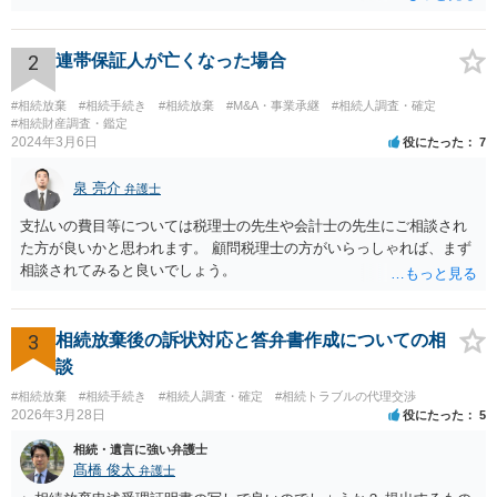
い限り、「次男」（お父様の弟）らの相続権は発生しません。
2
連帯保証人が亡くなった場合
#相続放棄
#相続手続き
#相続放棄
#M&A・事業承継
#相続人調査・確定
#相続財産調査・鑑定
2024年3月6日
役にたった
7
泉 亮介
弁護士
支払いの費目等については税理士の先生や会計士の先生にご相談され
た方が良いかと思われます。 顧問税理士の方がいらっしゃれば、まず
相談されてみると良いでしょう。
3
相続放棄後の訴状対応と答弁書作成についての相
談
#相続放棄
#相続手続き
#相続人調査・確定
#相続トラブルの代理交渉
2026年3月28日
役にたった
5
相続・遺言に強い弁護士
髙橋 俊太
弁護士