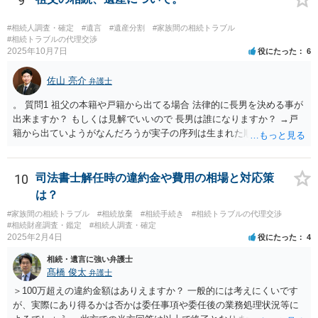
9
ができれば構いません。）。 今後の対応としては， ①伯母さんの相続
財産（遺産）の全容を整理する（預貯金，有価証券，不動産等の有無
#相続人調査・確定
#遺言
#遺産分割
#家族間の相続トラブル
を調べることになります。） ②相続財産に照らし，相続税の申告の準
#相続トラブルの代理交渉
2025年10月7日
役にたった
6
備をする（税理士の先生にご相談ください。） ③遺産分割協議をする
（ご本人同士で行っても構いませんし，弁護士に相談することもよろ
佐山 亮介
しいと思います。） ことになります。
弁護士
。 質問1 祖父の本籍や戸籍から出てる場合 法律的に長男を決める事が
出来ますか？ もしくは見解でいいので 長男は誰になりますか？ →戸
籍から出ていようがなんだろうが実子の序列は生まれた順ですから、
先方が後から生まれたならばお父様がお祖父様の長男です。 質問2 遺
書が腹違いの長男に向けてある場合 書かれてる内容が最優先にされる
のですか？ →遺書というのが、法律上の遺言の形式を守っている限り
10
司法書士解任時の違約金や費用の相場と対応策
はそのとおりです。 質問3 父が腹違いの長男に法律的に優位になれそ
は？
うな事はありますか？ →遺言が有効な場合、優位に立つことはできま
#家族間の相続トラブル
#相続放棄
#相続手続き
#相続トラブルの代理交渉
せんが、お祖父様が認知症であるなどの「遺言が作れないはずの事
#相続財産調査・鑑定
#相続人調査・確定
情」があるならば①遺言無効確認の訴えを起こすのは一つの手です。
2025年2月4日
役にたった
4
それができない場合は②遺留分侵害額請求で争うほかありません。 質
相続・遺言に強い弁護士
問4 相続トラブルの代理交渉は可能でしょうか。 →一般論としては可
髙橋 俊太
弁護士
能ですが、お伺いする内容ですとお祖父様が亡くなられた後に動くこ
とになるでしょう。
＞100万超えの違約金額はありえますか？ 一般的には考えにくいです
が、実際にあり得るかは否かは委任事項や委任後の業務処理状況等に