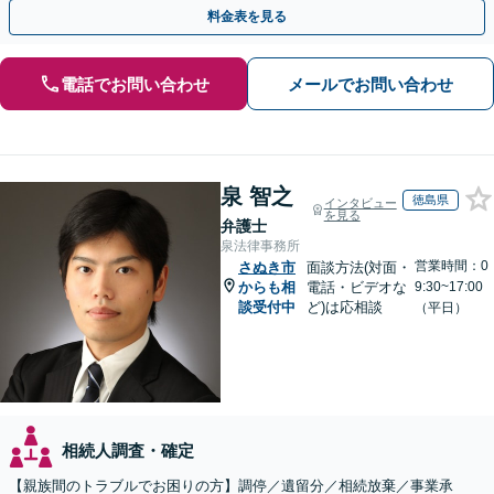
相談無料】初回面談のみで解決できるケースもあります
料金表を見る
電話でお問い合わせ
メールでお問い合わせ
泉 智之
徳島県
インタビュー
を見る
弁護士
泉法律事務所
営業時間：0
さぬき市
面談方法(対面・
からも相
電話・ビデオな
9:30~17:00
談受付中
ど)は応相談
（平日）
相続人調査・確定
【親族間のトラブルでお困りの方】調停／遺留分／相続放棄／事業承