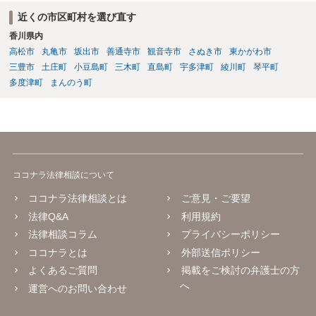
近くの市区町村を選び直す
香川県内
高松市
丸亀市
坂出市
善通寺市
観音寺市
さぬき市
東かがわ市
三豊市
土庄町
小豆島町
三木町
直島町
宇多津町
綾川町
琴平町
多度津町
まんのう町
ココナラ法律相談について
ココナラ法律相談とは
ご意見・ご要望
法律Q&A
利用規約
法律相談コラム
プライバシーポリシー
ココナラとは
外部送信ポリシー
よくあるご質問
掲載をご検討の弁護士の方
へ
運営へのお問い合わせ