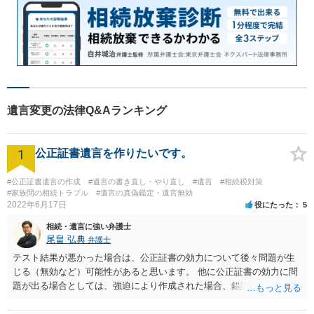
遺言変更の法律Q&Aランキング
1
公正証書遺言を作りたいです。
#公正証書遺言の作成
#遺言の書き直し・やり直し
#遺言
#相続税対策
#家族間の相続トラブル
#遺言の真偽鑑定・遺言無効
2022年6月17日
役にたった
5
相続・遺言に強い弁護士
尾畠 弘典
弁護士
テスト結果が悪かった場合は、公正証書の効力について後々問題が生
じる（無効など）可能性があると思います。 他に公正証書の効力に問
題が出る場合としては、強迫により作成された場合、錯誤（勘違い）
の場合などがあります。 遺言の対象となる財産の多寡などにもよりま
すが、弁護士に作成を依頼する場合は、１０～数十万円程度になるケ