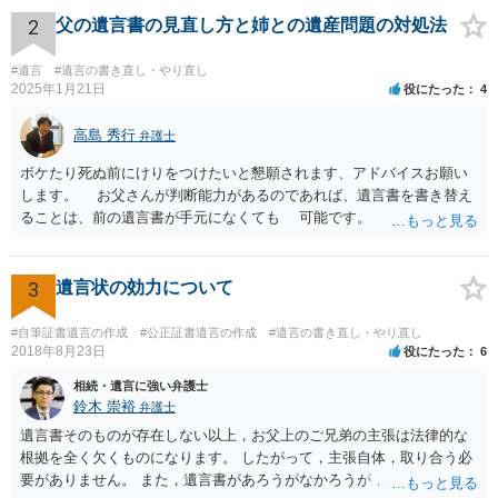
ースが多いと思います。 報酬体系は、弁護士ごとに異なりますので一
2
父の遺言書の見直し方と姉との遺産問題の対処法
律の基準はありません。
#遺言
#遺言の書き直し・やり直し
2025年1月21日
役にたった
4
高島 秀行
弁護士
ボケたり死ぬ前にけりをつけたいと懇願されます、アドバイスお願い
します。 お父さんが判断能力があるのであれば、遺言書を書き替え
ることは、前の遺言書が手元になくても 可能です。 将来遺言の効
力が争われますから、医師にお父さんが判断能力があるかどうか検査
してもらって 診断書を取得して、公証役場へ行って公正証書遺言を
作成するのがよいと思います。 将来争われることが見込まれること
3
遺言状の効力について
から、弁護士に依頼して手続きを進めた方がよいと思います。
#自筆証書遺言の作成
#公正証書遺言の作成
#遺言の書き直し・やり直し
2018年8月23日
役にたった
6
相続・遺言に強い弁護士
鈴木 崇裕
弁護士
遺言書そのものが存在しない以上，お父上のご兄弟の主張は法律的な
根拠を全く欠くものになります。 したがって，主張自体，取り合う必
要がありません。 また，遺言書があろうがなかろうが，お父上のご兄