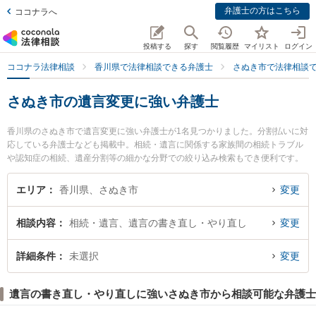
弁護士の方はこちら
ココナラへ
投稿する
探す
閲覧履歴
マイリスト
ログイン
ココナラ法律相談
香川県で法律相談できる弁護士
さぬき市で法律相談
さぬき市の遺言変更に強い弁護士
香川県のさぬき市で遺言変更に強い弁護士が1名見つかりました。分割払いに対
応している弁護士なども掲載中。相続・遺言に関係する家族間の相続トラブル
や認知症の相続、遺産分割等の細かな分野での絞り込み検索もでき便利です。
特に白河原法律事務所の白河原 将弁護士のプロフィール情報や弁護士費用、強
みなどが注目されています。『さぬき市で土日や夜間に発生した遺言変更のト
エリア
香川県、さぬき市
変更
ラブルを今すぐに弁護士に相談したい』『遺言変更のトラブル解決の実績豊富
な近くの弁護士を検索したい』『初回相談無料で遺言変更を法律相談できるさ
相談内容
相続・遺言、遺言の書き直し・やり直し
変更
ぬき市内の弁護士に相談予約したい』などでお困りの相談者さんにおすすめで
す。
詳細条件
未選択
変更
遺言の書き直し・やり直しに強いさぬき市から相談可能な弁護士