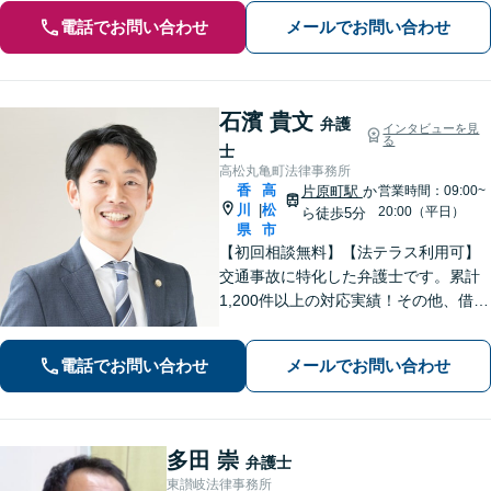
電話でお問い合わせ
メールでお問い合わせ
石濱 貴文
弁護
インタビューを見
る
士
高松丸亀町法律事務所
香
高
片原町駅
か
営業時間：09:00~
川
松
|
20:00（平日）
ら徒歩5分
県
市
【初回相談無料】【法テラス利用可】
交通事故に特化した弁護士です。累計
1,200件以上の対応実績！その他、借金
問題や刑事事件、男女問題、相続問
題、インターネット問題など、幅広く
電話でお問い合わせ
メールでお問い合わせ
対応します【夜間・休日面談可】【完
全個室】【高松駅10分】
多田 崇
弁護士
東讃岐法律事務所