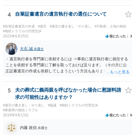
弟と面会しなければならない義務はもともとありません。 峰岸先生の
ご回答にもありますが， 代理人弁護士をたてて，その弁護士から相手
方に対して， ・相続に関する主張は法的根拠がなく，一切応じないこ
4
自筆証書遺言の遺言執行者の選任について
と ・今後一切の連絡をしてこないでほしいこと ・連絡を継続してくる
ようであれば警察への通報や法的措置も辞さないこと などを記載した
#自筆証書遺言の作成
#遺言
#遺言の書き直し・やり直し
#不動産・土地の相続
書面を発送してもらうことがよろしいように思います。
#相続トラブルの代理交渉
2023年6月25日
役にたった
3
大石 誠
弁護士
・遺言執行者を専門家に依頼するには ⇒事前に遺言執行者に就任する
ことを依頼する専門家に了解を取っておけば足ります。（その方に公
正証書遺言の作成も依頼してしまうという方法もあります） 事前に了
解を取るだけであれば、契約は不要ですし、契約料を払う必要もあり
ません。 遺言執行者に就任し、遺言執行が完了したときの報酬だけ、
弁護士費用としてかかります。 ・亡くなった際に、法務局に預けた自
5
夫の葬式に義両親を呼ばなかった場合に慰謝料請
筆証書遺言の存在を親族がなかったものにされる可能性 ⇒自筆の遺言
求の可能性はありますか？
書を法務局に保管した場合、死亡後、法務局に遺言書の有無を照会す
#遺言の書き直し・やり直し
#協議
#相続トラブルの代理交渉
ることになりますので、「法務局に預けた自筆証書遺言の存在を親族
#家族間の相続トラブル
がなかったもの」にすることはできません。 存在をなかったものにす
2019年9月13日
役にたった
5
るというよりも、遺言の効力を争う（遺言は無効だ）と主張する場合
がありえますが、その予防方法は、遺言者と面談してみないと判断が
内藤 政信
弁護士
難しいです。