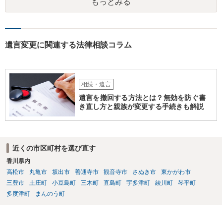
もっとみる
遺言変更に関連する法律相談コラム
相続・遺言
遺言を撤回する方法とは？無効を防ぐ書
き直し方と親族が変更する手続きも解説
近くの市区町村を選び直す
香川県内
高松市
丸亀市
坂出市
善通寺市
観音寺市
さぬき市
東かがわ市
三豊市
土庄町
小豆島町
三木町
直島町
宇多津町
綾川町
琴平町
多度津町
まんのう町