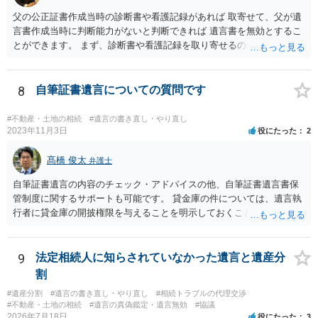
父の公正証書作成当時の診断書や看護記録があれば 取寄せて、父が遺
言書作成当時に判断能力がないと判断できれば 遺言書を無効とするこ
とができます。 まず、診断書や看護記録を取り寄せるのが重要となり
ます。 ご自分で取り寄せるか、弁護士に取り寄せてもらうかしたらよ
いと思います。
8
自筆証書遺言についての質問です
#不動産・土地の相続
#遺言の書き直し・やり直し
2023年11月3日
役にたった
2
髙橋 俊太
弁護士
自筆証書遺言の内容のチェック・アドバイスの他、自筆証書遺言書保
管制度に関するサポートも可能です。 貸金庫の件については、遺言執
行者に貸金庫の開披権限を与えることを明示しておくことでクリアで
きます。
9
法定相続人に知らされていなかった遺言と遺産分
割
#遺産分割
#遺言の書き直し・やり直し
#相続トラブルの代理交渉
#不動産・土地の相続
#遺言の真偽鑑定・遺言無効
#協議
2026年7月18日
役にたった
3