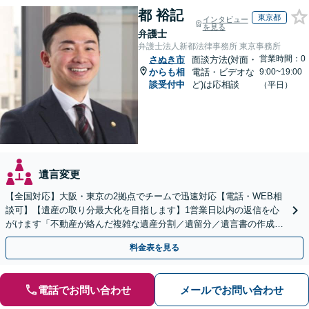
都 裕記
東京都
インタビュー
を見る
弁護士
弁護士法人新都法律事務所 東京事務所
営業時間：0
さぬき市
面談方法(対面・
からも相
電話・ビデオな
9:00~19:00
談受付中
ど)は応相談
（平日）
遺言変更
【全国対応】大阪・東京の2拠点でチームで迅速対応【電話・WEB相
談可】【遺産の取り分最大化を目指します】1営業日以内の返信を心
がけます「不動産が絡んだ複雑な遺産分割／遺留分／遺言書の作成・
執行／事業承継など、お任せください」【休日相談あり】
料金表を見る
電話でお問い合わせ
メールでお問い合わせ