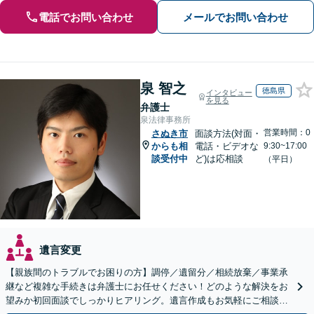
電話でお問い合わせ
メールでお問い合わせ
泉 智之
徳島県
インタビュー
を見る
弁護士
泉法律事務所
営業時間：0
さぬき市
面談方法(対面・
からも相
電話・ビデオな
9:30~17:00
談受付中
ど)は応相談
（平日）
遺言変更
【親族間のトラブルでお困りの方】調停／遺留分／相続放棄／事業承
継など複雑な手続きは弁護士にお任せください！どのような解決をお
望みか初回面談でしっかりヒアリング。遺言作成もお気軽にご相談く