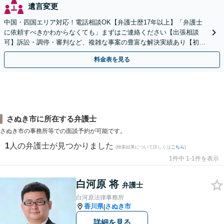
遺言変更
中国・四国エリア対応！電話相談OK【弁護士歴17年以上】「弁護士
に依頼すべきかわからなくても」まずはご連絡ください【出張相談
可】訴訟・調停・審判など、複雑な事案の豊富な解決実績あり【初回
相談無料】初回面談のみで解決できるケースもあります
料金表を見る
さぬき市に所在する弁護士
さぬき市の事務所等での面談予約が可能です。
1
人の弁護士が見つかりました
(検索結果について詳しくは
こちら
)
1件中 1-1件を表示
白河原 将
弁護士
白河原法律事務所
香川県
さぬき市
|
詳細を見る