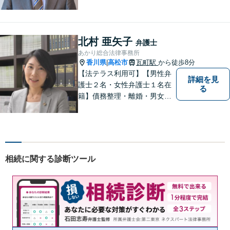
ります。秘密厳守、親身な相
談、最適な解決策をご提案い
たします。離婚・借金・刑事
事件・交通事故・不動産問題
北村 亜矢子
弁護士
など幅広く対応。即日対応も
あかり総合法律事務所
可能。まずはお気軽にご相談
香川県
高松市
瓦町駅
から徒歩8分
|
ください。
【法テラス利用可】【男性弁
詳細を見
護士２名・女性弁護士１名在
る
籍】債務整理・離婚・男女問
題・相続・労働問題・企業法
務・犯罪被害者支援に注力。
丁寧な対応とわかりやすい説
明を心がけています。早期解
決のため、まずはお気軽にご
相続に関する診断ツール
相談ください。