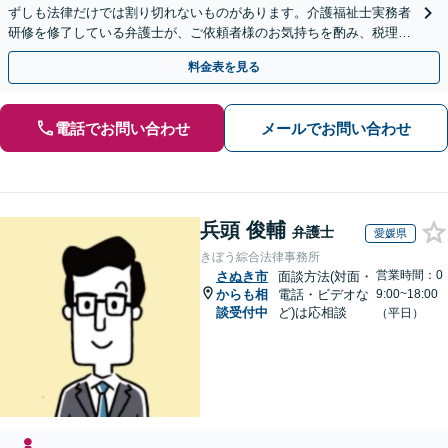
ずしも法律だけでは割り切れないものがあります。介護福祉士実務者
研修を修了している弁護士が、ご依頼者様のお気持ちを酌み、税理士
など他士業とも密接に連携しながら丁寧に対応いたします。
料金表を見る
電話でお問い合わせ
メールでお問い合わせ
兵頭 俊輔
弁護士
愛媛県
きぼう綜合法律事務所
営業時間：0
さぬき市
面談方法(対面・
からも相
電話・ビデオな
9:00~18:00
談受付中
ど)は応相談
（平日）