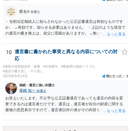
匿名A
弁護士
・当初法定相続人に知らされなかった公正証書遺言は有効なものです
か。 →有効です。知らせる必要はありません。 ・上記のような状況で
の遺言の書き換えは、叔父に瑕疵がありますか。→無いです。 ・分割
する場合の比率は、現状で、客観的に見てどの程度が妥当と考えられ
ますか。 →本人が自由に決められますので、どこが妥当とは言えない
です。客観的な基準もありません。 ・できれば穏やかに、分割を拒否
10
遺言書に書かれた事実と異なる内容についての対
することはできますか。 →分割を拒否するということは、遺産はいら
応
ないということでしょうか。遺言で、受取を指定されててもいらない
#遺留分侵害額請求・放棄
#生前贈与
#家族間の相続トラブル
と拒否することはできます。理由を説明する必要はありません。
#遺言の書き直し・やり直し
2023年9月14日
役にたった
1
相続・遺言に強い弁護士
尾崎 祐一
弁護士
お答えいたします。不公平な公正証書遺言であっても遺言の内容を変
更できるのは遺言者だけです。遺言は，遺言者が自分の財産に関する
最後の意思表示ですので，遺言者以外の者がその内容を左右させるこ
とはできません。たとえ間違っていても誰かがその内容を変更するこ
とはできないのです。