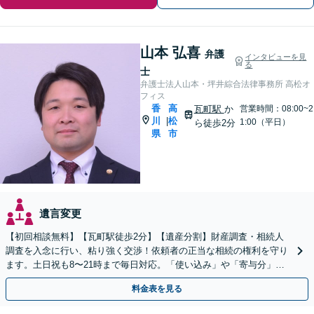
山本 弘喜
弁護
インタビューを見
る
士
弁護士法人山本・坪井綜合法律事務所 高松オ
フィス
香
高
瓦町駅
か
営業時間：08:00~2
川
松
|
1:00（平日）
ら徒歩2分
県
市
遺言変更
【初回相談無料】【瓦町駅徒歩2分】【遺産分割】財産調査・相続人
調査を入念に行い、粘り強く交渉！依頼者の正当な相続の権利を守り
ます。土日祝も8〜21時まで毎日対応。「使い込み」や「寄与分」の
調査もお任せください！【遺言書作成や相続放棄も対応】
料金表を見る