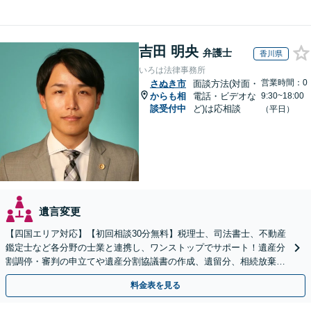
吉田 明央
弁護士
香川県
いろは法律事務所
営業時間：0
さぬき市
面談方法(対面・
からも相
電話・ビデオな
9:30~18:00
談受付中
ど)は応相談
（平日）
遺言変更
【四国エリア対応】【初回相談30分無料】税理士、司法書士、不動産
鑑定士など各分野の士業と連携し、ワンストップでサポート！遺産分
割調停・審判の申立てや遺産分割協議書の作成、遺留分、相続放棄、
遺言書など幅広いご相談に対応【オンライン面談OK】
料金表を見る