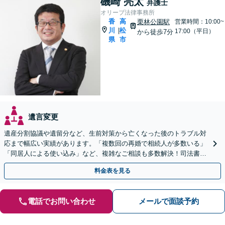
磯崎 亮太
弁護士
オリーブ法律事務所
香
高
栗林公園駅
営業時間：10:00~
川
松
|
17:00（平日）
から徒歩7分
県
市
遺言変更
遺産分割協議や遺留分など、生前対策から亡くなった後のトラブル対
応まで幅広い実績があります。「複数回の再婚で相続人が多数いる」
「同居人による使い込み」など、複雑なご相談も多数解決！司法書
士、税理士などと連携可【駐車場あり】
料金表を見る
電話でお問い合わせ
メールで面談予約