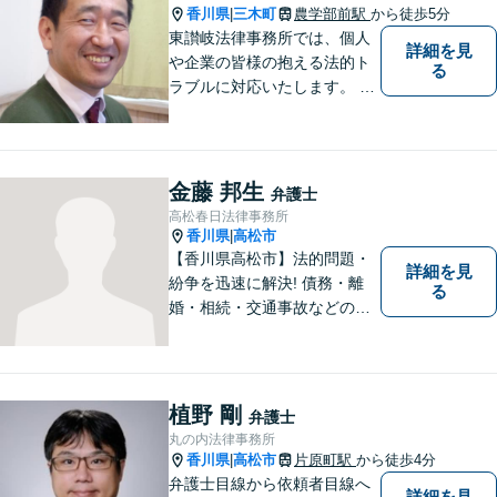
香川県
三木町
農学部前駅
から徒歩5分
|
東讃岐法律事務所では、個人
詳細を見
や企業の皆様の抱える法的ト
る
ラブルに対応いたします。 高
松まで行くのは少し遠いとい
う方は、当事務所をご利用く
ださい。
金藤 邦生
弁護士
高松春日法律事務所
香川県
高松市
|
【香川県高松市】法的問題・
詳細を見
紛争を迅速に解決! 債務・離
る
婚・相続・交通事故などの問
題でお困り方はぜひ一度ご相
談ください。
植野 剛
弁護士
丸の内法律事務所
香川県
高松市
片原町駅
から徒歩4分
|
弁護士目線から依頼者目線へ
詳細を見