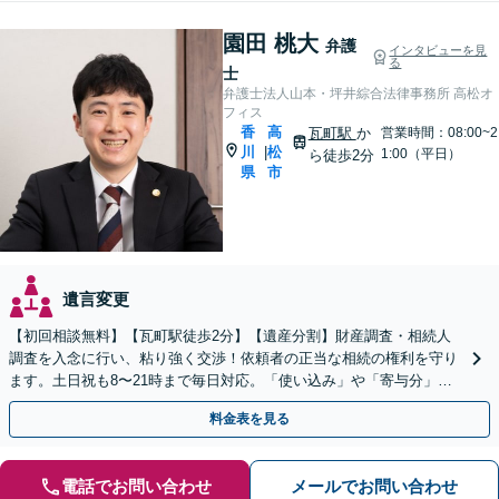
園田 桃大
弁護
インタビューを見
る
士
弁護士法人山本・坪井綜合法律事務所 高松オ
フィス
香
高
瓦町駅
か
営業時間：08:00~2
川
松
|
1:00（平日）
ら徒歩2分
県
市
遺言変更
【初回相談無料】【瓦町駅徒歩2分】【遺産分割】財産調査・相続人
調査を入念に行い、粘り強く交渉！依頼者の正当な相続の権利を守り
ます。土日祝も8〜21時まで毎日対応。「使い込み」や「寄与分」の
調査もお任せください！【遺言書作成や相続放棄も対応】
料金表を見る
電話でお問い合わせ
メールでお問い合わせ