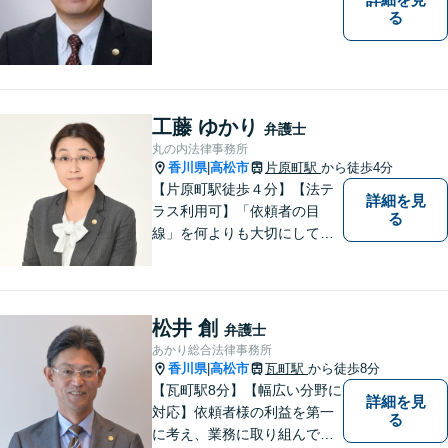
る
工藤 ゆかり
弁護士
丸の内法律事務所
香川県
高松市
片原町駅
から徒歩4分
|
【片原町駅徒歩４分】【法テ
詳細を見
ラス利用可】「依頼者の目
る
線」を何よりも大切にしてい
きたいと考えています。依頼
者の目線に立って、依頼者に
寄り添い、依頼者に納得して
頂ける事件解決を目指して参
松井 創
弁護士
ります。【当日／夜間／休日
あかり総合法律事務所
対応可】お気軽にご相談くだ
香川県
高松市
瓦町駅
から徒歩8分
|
さい。
【瓦町駅8分】【幅広い分野に
詳細を見
対応】依頼者様の利益を第一
る
に考え、業務に取り組んでお