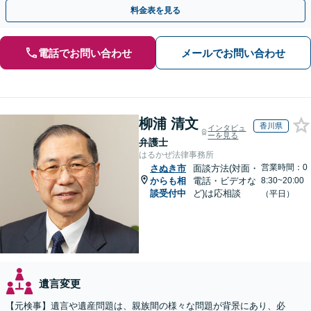
ださい。
料金表を見る
電話でお問い合わせ
メールでお問い合わせ
柳浦 清文
香川県
インタビュ
ーを見る
弁護士
はるかぜ法律事務所
営業時間：0
さぬき市
面談方法(対面・
からも相
電話・ビデオな
8:30~20:00
談受付中
ど)は応相談
（平日）
遺言変更
【元検事】遺言や遺産問題は、親族間の様々な問題が背景にあり、必