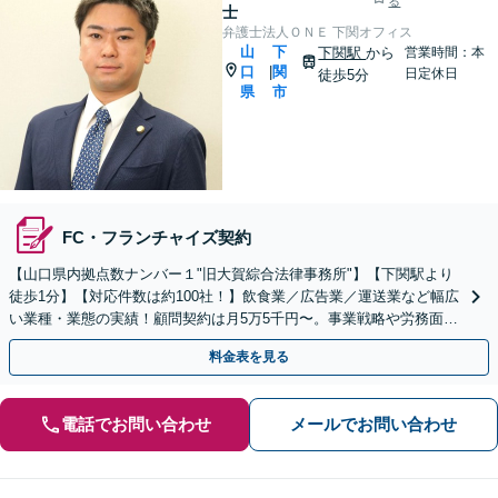
る
士
弁護士法人ＯＮＥ 下関オフィス
山
下
下関駅
から
営業時間：本
口
関
|
日定休日
徒歩5分
県
市
FC・フランチャイズ契約
【山口県内拠点数ナンバー１"旧大賀綜合法律事務所"】【下関駅より
徒歩1分】【対応件数は約100社！】飲食業／広告業／運送業など幅広
い業種・業態の実績！顧問契約は月5万5千円〜。事業戦略や労務面な
ど、お力添えいたします【当日相談OK】
料金表を見る
電話でお問い合わせ
メールでお問い合わせ