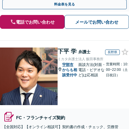
契約書のリーガルチェック等、サポートします。
料金表を見る
電話でお問い合わせ
メールでお問い合わせ
下平 学
弁護士
長野県
ミカタ弁護士法人 飯田事務所
営業時間：10:
宇部市
面談方法(対面・
からも相
電話・ビデオな
00~22:00（土
談受付中
ど)は応相談
日祝日）
FC・フランチャイズ契約
【全国対応】【オンライン相談可】契約書の作成・チェック、労務管