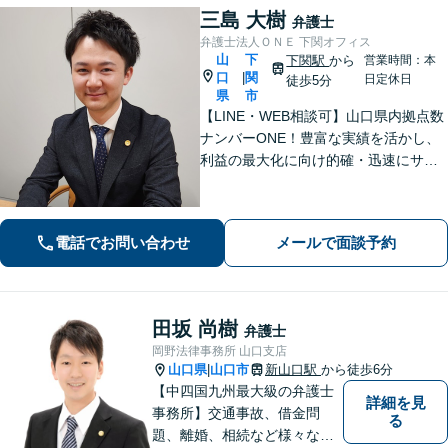
三島 大樹
弁護士
弁護士法人ＯＮＥ 下関オフィス
山
下
下関駅
から
営業時間：本
口
関
|
日定休日
徒歩5分
県
市
【LINE・WEB相談可】山口県内拠点数
ナンバーONE！豊富な実績を活かし、
利益の最大化に向け的確・迅速にサポ
ート。法的助言だけでなく、解決後の
未来を見据えたプランをご提案。離婚
問題／交通事故等、あなたの味方とし
電話でお問い合わせ
メールで面談予約
て尽力します【完全個室】【下関駅5
分】
田坂 尚樹
弁護士
岡野法律事務所 山口支店
山口県
山口市
新山口駅
から徒歩6分
|
【中四国九州最大級の弁護士
詳細を見
事務所】交通事故、借金問
る
題、離婚、相続など様々な問