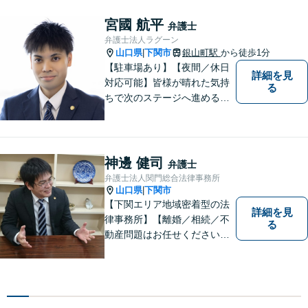
宮國 航平
弁護士
弁護士法人ラグーン
山口県
下関市
銀山町駅
から徒歩1分
|
【駐車場あり】【夜間／休日
詳細を見
対応可能】皆様が晴れた気持
る
ちで次のステージへ進めるよ
う、精一杯協力させて頂きま
す。離婚問題／相続／不動産
／借金問題など、幅広く対
応。【地域に根差した弁護
神邊 健司
弁護士
士】何かお困りごとがござい
弁護士法人関門総合法律事務所
ましたらお一人で考え込ま
山口県
下関市
|
ず、ご相談下さい。
【下関エリア地域密着型の法
詳細を見
律事務所】【離婚／相続／不
る
動産問題はお任せください】
法テラス可！小さな問題であ
っても、不安は抱え込まずご
相談ください。お一人おひと
りの声を大切にし、適切な解