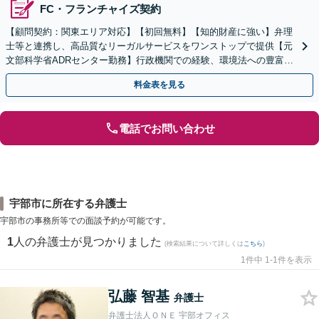
FC・フランチャイズ契約
【顧問契約：関東エリア対応】【初回無料】【知的財産に強い】弁理
士等と連携し、高品質なリーガルサービスをワンストップで提供【元
文部科学省ADRセンター勤務】行政機関での経験、環境法への豊富な
知識を活かし、事業者さまの抱える問題を解決へ導きます
料金表を見る
電話でお問い合わせ
宇部市に所在する弁護士
宇部市の事務所等での面談予約が可能です。
1
人の弁護士が見つかりました
(検索結果について詳しくは
こちら
)
1件中 1-1件を表示
弘藤 智基
弁護士
弁護士法人ＯＮＥ 宇部オフィス