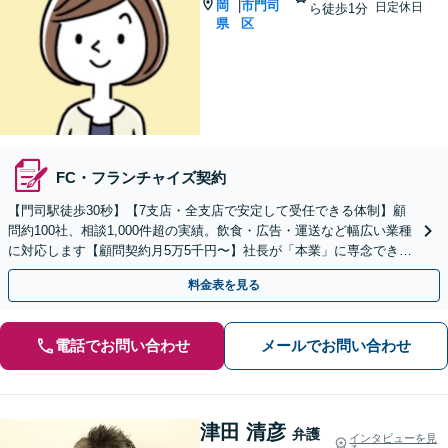
岡
市門司
|
日定休日
ら徒歩1分
県
区
FC・フランチャイズ契約
【門司駅徒歩30秒】【7支店・全支店で安定して受任できる体制】顧
問約100社、相談1,000件超の実績。飲食・広告・運送など幅広い業種
に対応します【顧問契約月5万5千円〜】社長が「本業」に専念できる
環境を提供
料金表を見る
電話でお問い合わせ
メールでお問い合わせ
津田 清彦
弁護
インタビューを見