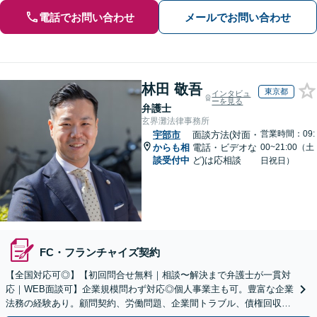
電話でお問い合わせ
メールでお問い合わせ
林田 敬吾
東京都
インタビュ
ーを見る
弁護士
玄界灘法律事務所
営業時間：09:
宇部市
面談方法(対面・
からも相
電話・ビデオな
00~21:00（土
談受付中
ど)は応相談
日祝日）
FC・フランチャイズ契約
【全国対応可◎】【初回問合せ無料｜相談〜解決まで弁護士が一貫対
応｜WEB面談可】企業規模問わず対応◎個人事業主も可。豊富な企業
法務の経験あり。顧問契約、労働問題、企業間トラブル、債権回収、