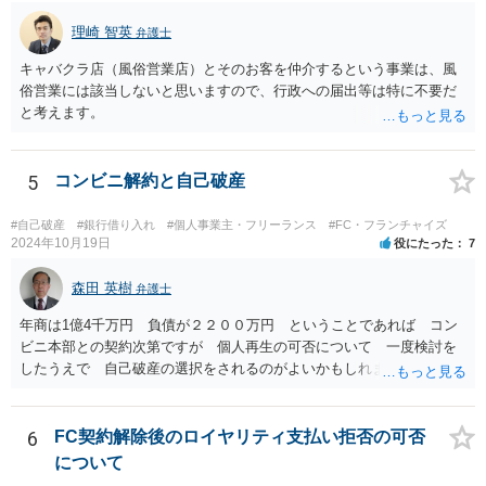
理崎 智英
弁護士
キャバクラ店（風俗営業店）とそのお客を仲介するという事業は、風
俗営業には該当しないと思いますので、行政への届出等は特に不要だ
と考えます。
5
コンビニ解約と自己破産
#自己破産
#銀行借り入れ
#個人事業主・フリーランス
#FC・フランチャイズ
2024年10月19日
役にたった
7
森田 英樹
弁護士
年商は1億4千万円 負債が２２００万円 ということであれば コン
ビニ本部との契約次第ですが 個人再生の可否について 一度検討を
したうえで 自己破産の選択をされるのがよいかもしれません。 ネッ
トで 直接勧誘することは できません。 貴殿から ご連絡があれ
ば 対応が可能な案件だと存じます。 早急に 弁護士に相談されるの
が良いケースです。
6
FC契約解除後のロイヤリティ支払い拒否の可否
について