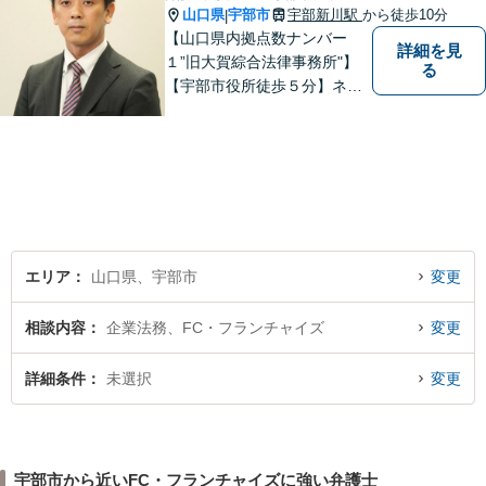
山口県
宇部市
宇部新川駅
から徒歩10分
|
【山口県内拠点数ナンバー
詳細を見
１”旧大賀綜合法律事務所"】
る
【宇部市役所徒歩５分】ネッ
トワークを活かし、寄り添い
ながらサポートをいたしま
す。お困りの方はお気軽にご
相談ください。
エリア
山口県、宇部市
変更
相談内容
企業法務、FC・フランチャイズ
変更
詳細条件
未選択
変更
宇部市から近いFC・フランチャイズに強い弁護士