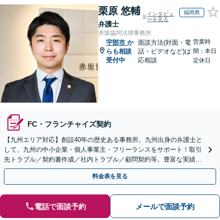
栗原 悠輔
福岡県
インタビュ
ーを見る
弁護士
赤坂協同法律事務所
営業時
宇部市
か
面談方法(対面・電
らも相談
話・ビデオなど)は
間：本日
受付中
応相談
定休日
FC・フランチャイズ契約
【九州エリア対応】創設40年の歴史ある事務所。九州出身の弁護士と
して、九州の中小企業・個人事業主・フリーランスをサポート！取引
先トラブル／契約書作成／社内トラブル／顧問契約等。豊富な実績を
活かし成長をサポート【休日夜間対応】【初回相談無料】
料金表を見る
電話で面談予約
メールで面談予約