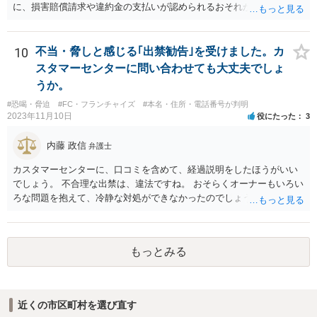
に、損害賠償請求や違約金の支払いが認められるおそれがあると考え
られます。
10
不当・脅しと感じる｢出禁勧告｣を受けました。カ
スタマーセンターに問い合わせても大丈夫でしょ
うか。
#恐喝・脅迫
#FC・フランチャイズ
#本名・住所・電話番号が判明
2023年11月10日
役にたった
3
内藤 政信
弁護士
カスタマーセンターに、口コミを含めて、経過説明をしたほうがいい
でしょう。 不合理な出禁は、違法ですね。 おそらくオーナーもいろい
ろな問題を抱えて、冷静な対処ができなかったのでしょう。
もっとみる
近くの市区町村を選び直す