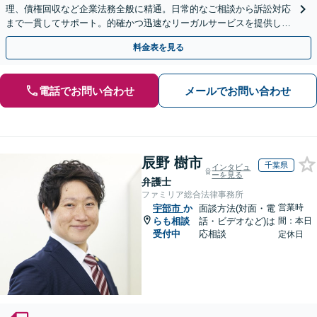
理、債権回収など企業法務全般に精通。日常的なご相談から訴訟対応
まで一貫してサポート。的確かつ迅速なリーガルサービスを提供しま
す。【初回相談無料】【休日・夜間相談可】
料金表を見る
電話でお問い合わせ
メールでお問い合わせ
辰野 樹市
千葉県
インタビュ
ーを見る
弁護士
ファミリア総合法律事務所
営業時
宇部市
か
面談方法(対面・電
らも相談
話・ビデオなど)は
間：本日
受付中
応相談
定休日