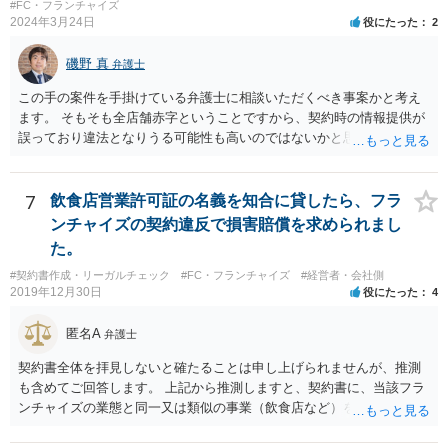
#FC・フランチャイズ
2024年3月24日
役にたった
2
磯野 真
弁護士
この手の案件を手掛けている弁護士に相談いただくべき事案かと考え
ます。 そもそも全店舗赤字ということですから、契約時の情報提供が
誤っており違法となりうる可能性も高いのではないかと思われます。
解除後の期間分のロイヤリティの請求を退け、場合によっては、こち
らから本部に対して請求をしていくことも検討すべきかと考えます。
7
飲食店営業許可証の名義を知合に貸したら、フラ
ンチャイズの契約違反で損害賠償を求められまし
た。
#契約書作成・リーガルチェック
#FC・フランチャイズ
#経営者・会社側
2019年12月30日
役にたった
4
匿名A
弁護士
契約書全体を拝見しないと確たることは申し上げられませんが、推測
も含めてご回答します。 上記から推測しますと、契約書に、当該フラ
ンチャイズの業態と同一又は類似の事業（飲食店など）を行ってはな
らない、という条項があるということでしょうか。そのような場合、
その条項には、単に行ってはならない、とだけ書いてある場合もあれ