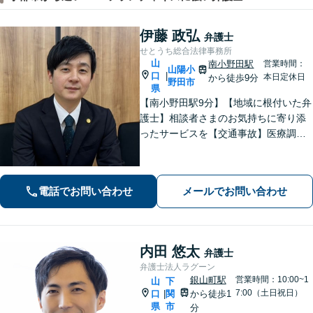
伊藤 政弘
弁護士
せとうち総合法律事務所
山
南小野田駅
営業時間：
山陽小
口
|
本日定休日
から徒歩9分
野田市
県
【南小野田駅9分】【地域に根付いた弁
護士】相談者さまのお気持ちに寄り添
ったサービスを【交通事故】医療調査
を徹底的に行い、然るべき補償を受け
られるようサポートします【相続】事
実調査と判例をリサーチし、不公平感
電話でお問い合わせ
メールでお問い合わせ
のない相続を実現【WEB面談】
内田 悠太
弁護士
弁護士法人ラグーン
銀山町駅
営業時間：10:00~1
山
下
7:00（土日祝日）
口
関
から徒歩1
|
県
市
分