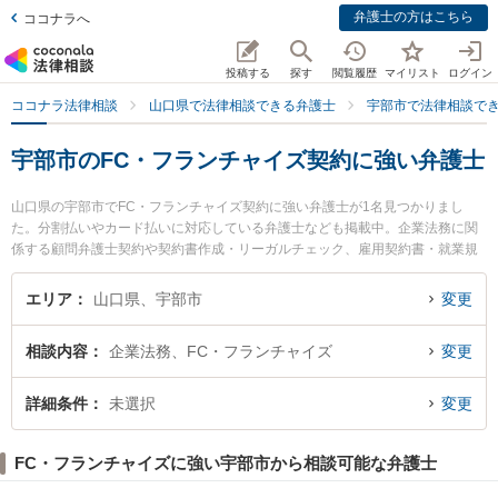
弁護士の方はこちら
ココナラへ
投稿する
探す
閲覧履歴
マイリスト
ログイン
ココナラ法律相談
山口県で法律相談できる弁護士
宇部市で法律相談で
宇部市のFC・フランチャイズ契約に強い弁護士
山口県の宇部市でFC・フランチャイズ契約に強い弁護士が1名見つかりまし
た。分割払いやカード払いに対応している弁護士なども掲載中。企業法務に関
係する顧問弁護士契約や契約書作成・リーガルチェック、雇用契約書・就業規
則作成等の細かな分野での絞り込み検索もでき便利です。特に弁護士法人ＯＮ
Ｅ 宇部オフィスの弘藤 智基弁護士のプロフィール情報や弁護士費用、強みなど
エリア
山口県、宇部市
変更
が注目されています。『宇部市で土日や夜間に発生したFC・フランチャイズ契
約のトラブルを今すぐに弁護士に相談したい』『FC・フランチャイズ契約のト
相談内容
企業法務、FC・フランチャイズ
変更
ラブル解決の実績豊富な近くの弁護士を検索したい』『初回相談無料でFC・フ
ランチャイズ契約を法律相談できる宇部市内の弁護士に相談予約したい』など
でお困りの相談者さんにおすすめです。
詳細条件
未選択
変更
FC・フランチャイズに強い宇部市から相談可能な弁護士