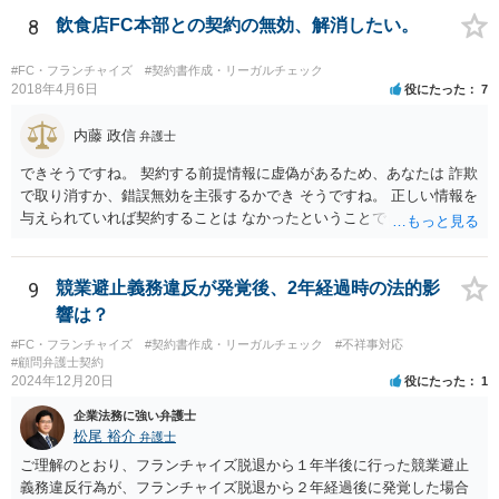
ば、「自ら又は他人と共同で」行ってはならない、「他人に行わせる
8
飲食店FC本部との契約の無効、解消したい。
ことも同様」といった書き方がされている場合もあります。 上記のと
おり店の名義人になっているとすれば、知人と共同で、あるいは知人
#FC・フランチャイズ
#契約書作成・リーガルチェック
に行わせて、同一・類似の事業を行っている場合として、契約上の義
2018年4月6日
役にたった
7
務に違反していると解釈されるおそれはあり得ると思います（その場
合、運営方法や納税負担・収益分配などは、共同経営者内部の取り決
内藤 政信
弁護士
めに過ぎないという理解になります。）。 支払を求められている賠償
できそうですね。 契約する前提情報に虚偽があるため、あなたは 詐欺
金額にもよりますが、支払を拒絶した場合、契約の解除に繋がる可能
で取り消すか、錯誤無効を主張するかでき そうですね。 正しい情報を
性もありますので、支払や本部との交渉で話し合いがつかない場合
与えられていれば契約することは なかったということでしょう。 嘘を
は、契約書持参で弁護士に相談・交渉等の依頼を検討されてもよいと
つかれたということでしょうか。 詐欺の方が立証レベルは高いです
思います。
ね。
9
競業避止義務違反が発覚後、2年経過時の法的影
響は？
#FC・フランチャイズ
#契約書作成・リーガルチェック
#不祥事対応
#顧問弁護士契約
2024年12月20日
役にたった
1
企業法務に強い弁護士
松尾 裕介
弁護士
ご理解のとおり、フランチャイズ脱退から１年半後に行った競業避止
義務違反行為が、フランチャイズ脱退から２年経過後に発覚した場合