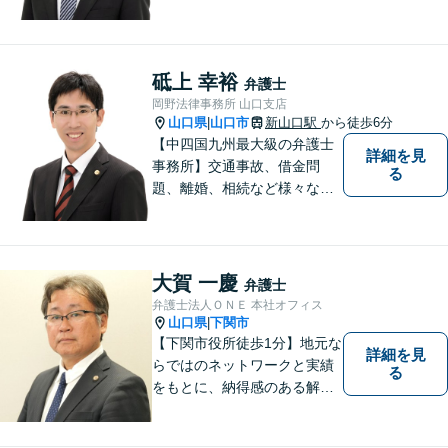
題について、「何度でも無
料」の相談を行っています！
まずはお気軽にご相談くださ
い！
砥上 幸裕
弁護士
岡野法律事務所 山口支店
山口県
山口市
新山口駅
から徒歩6分
|
【中四国九州最大級の弁護士
詳細を見
事務所】交通事故、借金問
る
題、離婚、相続など様々な問
題について、「何度でも無
料」の相談を行っています！
まずはお気軽にご相談くださ
い！
大賀 一慶
弁護士
弁護士法人ＯＮＥ 本社オフィス
山口県
下関市
|
【下関市役所徒歩1分】地元な
詳細を見
らではのネットワークと実績
る
をもとに、納得感のある解決
策をサポート！お悩みの方は
お気軽にご相談ください。