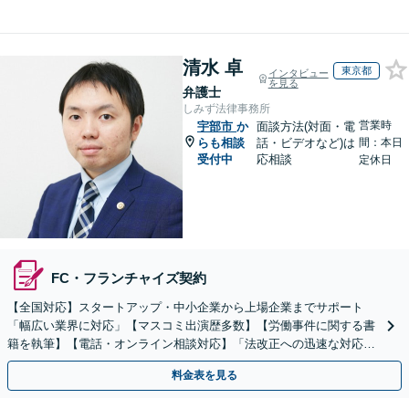
清水 卓
東京都
インタビュー
を見る
弁護士
しみず法律事務所
営業時
宇部市
か
面談方法(対面・電
らも相談
話・ビデオなど)は
間：本日
受付中
応相談
定休日
FC・フランチャイズ契約
【全国対応】スタートアップ・中小企業から上場企業までサポート
「幅広い業界に対応」【マスコミ出演歴多数】【労働事件に関する書
籍を執筆】【電話・オンライン相談対応】「法改正への迅速な対応」
「労務環境の整備でトラブルを未然に防ぐ」
料金表を見る