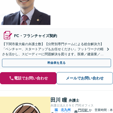
FC・フランチャイズ契約
【下関市最大級の弁護士数】【分野別専門チームによる総合解決力】
「ベンチャー、スタートアップもお任せください」フットワークの軽
さを活かし、スピーディーに問題解決を図ります。医療／建築業／情
報通信／卸売業／製造業／不動産など、幅広い業種に対応
料金表を見る
電話でお問い合わせ
メールでお問い合わせ
田川 瞳
弁護士
弁護士法人ＯＮＥ 門司オフィス
福
北九州
門司駅
か
営業時間：本