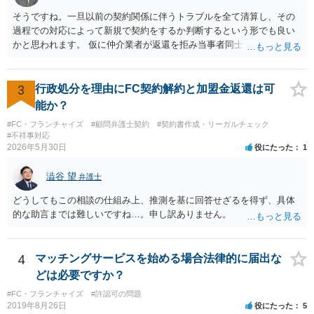
そうですね。一旦以前の契約関係に伴うトラブルを全て清算し、その
過程での対応によって新規で契約をするか判断するという形でも良い
かと思われます。 仮に仲介業者が返還を拒み当事者同士での解決が困
難となった場合は個別に弁護士に相談されると良いでしょう。
3
行政処分を理由にFC契約解約と加盟金返還は可
能か？
#FC・フランチャイズ
#顧問弁護士契約
#契約書作成・リーガルチェック
#不祥事対応
2026年5月30日
役にたった
1
澁谷 望
弁護士
どうしてもこの相談の仕組み上、推測を基に回答せざるを得ず、具体
的な助言までは難しいですね…。申し訳ありません。
4
マッチングサービスを始める場合法律的に届出な
どは必要ですか？
#FC・フランチャイズ
#許認可の問題
2019年8月26日
役にたった
5