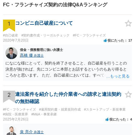
決方法をご提案いたします。
FC・フランチャイズ契約の法律Q&Aランキング
1
コンビニ自己破産について
#自己破産
#契約書作成・リーガルチェック
#FC・フランチャイズ
2020年7月20日
役にたった
17
借金・債務整理に強い弁護士
髙橋 優
弁護士
になにな様にとって、契約を終了させること、自己破産を行うことの
決意が強ければ、先にコンビニ本部とお話するというのもあり得ると
ころかと思います。 ただ、自己破産においては、すべての債権者を公
平に扱う必要がある為保証人がついている借入についても別異に取り
扱うことが出来ないという点や財産の移転内容や時期によっては取り
戻す必要が出てくる等一定のリスクもございますので、もし契約を継
2
違法案件を紹介した仲介業者への請求と違法契約
続するという選択肢がおありであれば、先に自己破産の相談というの
の無効確認
が適切かと思われます。 契約解約のご意思が固いところであれば、リ
#FC・フランチャイズ
#雇用契約書・就業規則作成
#スタートアップ・新規事業
スクを踏まえて進むしかないかと思いますので、本部との話が先であ
#病院・医療業界
#M&A・事業承継
っても問題ないかと思います。
2025年2月26日
役にたった
4
泉 亮介
弁護士