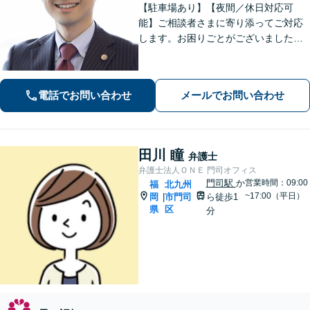
【駐車場あり】【夜間／休日対応可
能】ご相談者さまに寄り添ってご対応
します。お困りごとがございましたら
お一人で考え込まず、是非一度ご相談
下さい。
電話でお問い合わせ
メールでお問い合わせ
田川 瞳
弁護士
弁護士法人ＯＮＥ 門司オフィス
門司駅
か
営業時間：09:00
福
北九州
~17:00（平日）
岡
市門司
ら徒歩1
|
県
区
分