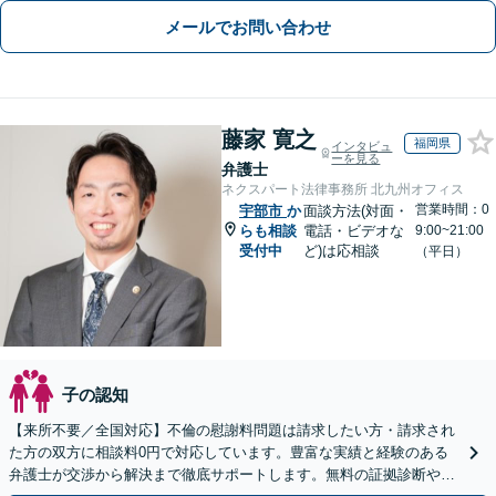
メールでお問い合わせ
藤家 寛之
福岡県
インタビュ
ーを見る
弁護士
ネクスパート法律事務所 北九州オフィス
営業時間：0
宇部市
か
面談方法(対面・
らも相談
電話・ビデオな
9:00~21:00
受付中
ど)は応相談
（平日）
子の認知
【来所不要／全国対応】不倫の慰謝料問題は請求したい方・請求され
た方の双方に相談料0円で対応しています。豊富な実績と経験のある
弁護士が交渉から解決まで徹底サポートします。無料の証拠診断や着