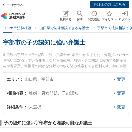
弁護士の方はこちら
ココナラへ
投稿する
探す
閲覧履歴
マイリスト
ログイン
ココナラ法律相談
山口県で法律相談できる弁護士
宇部市で法律相談で
宇部市の子の認知に強い弁護士
山口県の宇部市で子の認知に強い弁護士が1名見つかりました。分割払いやカー
ド払いに対応している弁護士なども掲載中。離婚・男女問題に関係する財産分
与や養育費、親権等の細かな分野での絞り込み検索もでき便利です。特に弁護
士法人ＯＮＥ 宇部オフィスの弘藤 智基弁護士のプロフィール情報や弁護士費
用、強みなどが注目されています。『宇部市で土日や夜間に発生した子の認知
エリア
山口県、宇部市
変更
のトラブルを今すぐに弁護士に相談したい』『子の認知のトラブル解決の実績
豊富な近くの弁護士を検索したい』『初回相談無料で子の認知を法律相談でき
相談内容
離婚・男女問題、子の認知
変更
る宇部市内の弁護士に相談予約したい』などでお困りの相談者さんにおすすめ
です。
詳細条件
未選択
変更
子の認知に強い宇部市から相談可能な弁護士