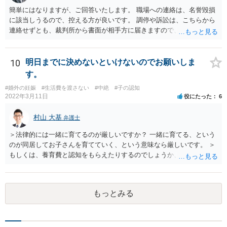
簡単にはなりますが、ご回答いたします。 職場への連絡は、名誉毀損
に該当しうるので、控える方が良いです。 調停や訴訟は、こちらから
連絡せずとも、裁判所から書面が相手方に届きますので、連絡不要で
す。 ご要望は認知や養育費の請求でしょうか？ 任意に応じてもらえな
いのであれば、調停や訴訟をするしかないかと思います。
10
明日までに決めないといけないのでお願いしま
す。
#婚外の妊娠
#生活費を渡さない
#中絶
#子の認知
2022年3月11日
役にたった
6
村山 大基
弁護士
＞法律的には一緒に育てるのが厳しいですか？ 一緒に育てる、という
のが同居してお子さんを育てていく、という意味なら厳しいです。 ＞
もしくは、養育費と認知をもらえたりするのでしょうか、 相手が認知
を拒む場合、調停や裁判などの手続きで認知を求める必要がありま
す。 また、認知されたことを前提に、父親として子を養う義務があり
ますので、 養育費を請求できます。 ただ、極端な話相手に収入がなか
もっとみる
ったり、行方不明だったりすると、実際上の回収が難しい可能性はあ
ります。