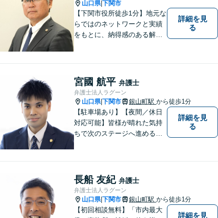
山口県
下関市
|
【下関市役所徒歩1分】地元な
詳細を見
らではのネットワークと実績
る
をもとに、納得感のある解決
策をサポート！お悩みの方は
お気軽にご相談ください。
宮國 航平
弁護士
弁護士法人ラグーン
山口県
下関市
銀山町駅
から徒歩1分
|
【駐車場あり】【夜間／休日
詳細を見
対応可能】皆様が晴れた気持
る
ちで次のステージへ進めるよ
う、精一杯協力させて頂きま
す。離婚問題／相続／不動産
／借金問題など、幅広く対
応。【地域に根差した弁護
長船 友紀
弁護士
士】何かお困りごとがござい
弁護士法人ラグーン
ましたらお一人で考え込ま
山口県
下関市
銀山町駅
から徒歩1分
|
ず、ご相談下さい。
【初回相談無料】「市内最大
詳細を見