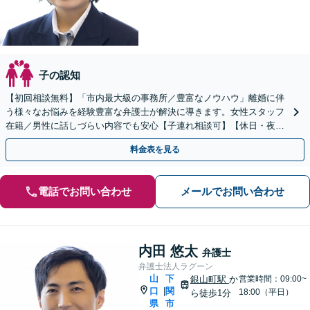
子の認知
【初回相談無料】「市内最大級の事務所／豊富なノウハウ」離婚に伴
う様々なお悩みを経験豊富な弁護士が解決に導きます。女性スタッフ
在籍／男性に話しづらい内容でも安心【子連れ相談可】【休日・夜間
相談可】
料金表を見る
電話でお問い合わせ
メールでお問い合わせ
内田 悠太
弁護士
弁護士法人ラグーン
山
下
銀山町駅
か
営業時間：09:00~
口
関
|
18:00（平日）
ら徒歩1分
県
市