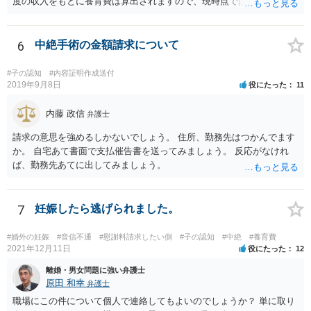
度の収入をもとに養育費は算出されますので、現時点では少額しか取
れないとしても、相手が大学を卒業して就職したら、そこで再度、養
育費の増額調停を起こすこともできます。 仮に中絶する場合でも、相
手方が妊娠について話し合いをしっかりしてくれない場合には、慰謝
6
中絶手術の金額請求について
料請求などもできる可能性があります。 いずれにせよ、親御さんとの
関わりが不可欠となると思われますので、一度話し合った上で、法律
#子の認知
#内容証明作成送付
事務所へ早めのご相談をされたほうがよろしいかと思います。
2019年9月8日
役にたった
11
内藤 政信
弁護士
請求の意思を強めるしかないでしょう。 住所、勤務先はつかんでます
か。 自宅あて書面で支払催告書を送ってみましょう。 反応がなけれ
ば、勤務先あてに出してみましょう。
7
妊娠したら逃げられました。
#婚外の妊娠
#音信不通
#慰謝料請求したい側
#子の認知
#中絶
#養育費
2021年12月11日
役にたった
12
離婚・男女問題に強い弁護士
原田 和幸
弁護士
職場にこの件について個人で連絡してもよいのでしょうか？ 単に取り