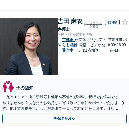
吉田 麻衣
福岡県
インタビュ
ーを見る
弁護士
平井・柏﨑法律事務所
営業時間：0
宇部市
か
面談方法(対面・
らも相談
電話・ビデオな
9:30~16:00
受付中
ど)は応相談
（平日）
子の認知
【九州エリア・山口県対応】離婚や不倫の慰謝料、親権でお悩みでは
ありませんか？あなたのお気持ちに寄り添い丁寧にサポートいたしま
す。他士業連携を活用し、解決まで一貫して対応いたします。【初回
相談60分無料】
料金表を見る