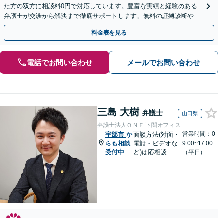
た方の双方に相談料0円で対応しています。豊富な実績と経験のある
弁護士が交渉から解決まで徹底サポートします。無料の証拠診断や着
手金の返還保証もありますので安心してご相談ください。
料金表を見る
電話でお問い合わせ
メールでお問い合わせ
三島 大樹
弁護士
山口県
弁護士法人ＯＮＥ 下関オフィス
営業時間：0
宇部市
か
面談方法(対面・
らも相談
電話・ビデオな
9:00~17:00
受付中
ど)は応相談
（平日）