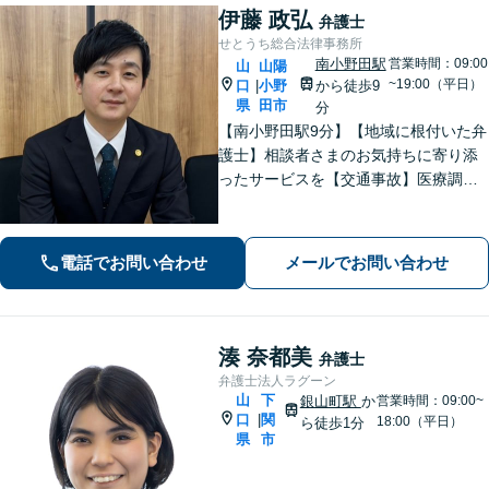
伊藤 政弘
弁護士
せとうち総合法律事務所
南小野田駅
営業時間：09:00
山
山陽
~19:00（平日）
口
小野
から徒歩9
|
県
田市
分
【南小野田駅9分】【地域に根付いた弁
護士】相談者さまのお気持ちに寄り添
ったサービスを【交通事故】医療調査
を徹底的に行い、然るべき補償を受け
られるようサポートします【相続】事
実調査と判例をリサーチし、不公平感
電話でお問い合わせ
メールでお問い合わせ
のない相続を実現【WEB面談】
湊 奈都美
弁護士
弁護士法人ラグーン
山
下
銀山町駅
か
営業時間：09:00~
口
関
|
18:00（平日）
ら徒歩1分
県
市