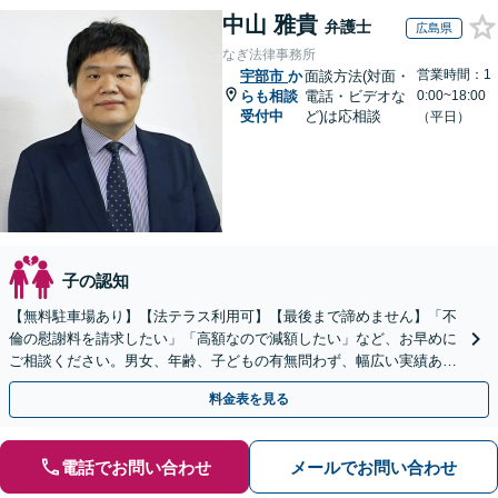
中山 雅貴
弁護士
広島県
なぎ法律事務所
営業時間：1
宇部市
か
面談方法(対面・
らも相談
電話・ビデオな
0:00~18:00
受付中
ど)は応相談
（平日）
子の認知
【無料駐車場あり】【法テラス利用可】【最後まで諦めません】「不
倫の慰謝料を請求したい」「高額なので減額したい」など、お早めに
ご相談ください。男女、年齢、子どもの有無問わず、幅広い実績あ
り。当日相談も可能な限り対応【子連れ相談可】【秘密厳守】
料金表を見る
電話でお問い合わせ
メールでお問い合わせ