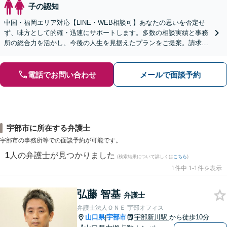
子の認知
中国・福岡エリア対応【LINE・WEB相談可】あなたの思いを否定せ
ず、味方として的確・迅速にサポートします。多数の相談実績と事務
所の総合力を活かし、今後の人生を見据えたプランをご提案。請求す
る側・された側双方に対応【完全個室／子連れ相談可】
電話でお問い合わせ
メールで面談予約
宇部市に所在する弁護士
宇部市の事務所等での面談予約が可能です。
1
人の弁護士が見つかりました
(検索結果について詳しくは
こちら
)
1件中 1-1件を表示
弘藤 智基
弁護士
弁護士法人ＯＮＥ 宇部オフィス
山口県
宇部市
宇部新川駅
から徒歩10分
|