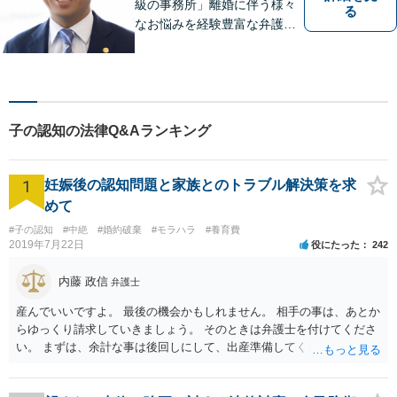
級の事務所」離婚に伴う様々
る
なお悩みを経験豊富な弁護士
が解決に導きます。女性スタ
ッフ在籍／男性に話しづらい
内容でも安心！相続に関する
相談は年間150件以上【子連
れ相談可】【休日・夜間対
子の認知の法律Q&Aランキング
応】
1
妊娠後の認知問題と家族とのトラブル解決策を求
めて
#子の認知
#中絶
#婚約破棄
#モラハラ
#養育費
2019年7月22日
役にたった
242
内藤 政信
弁護士
産んでいいですよ。 最後の機会かもしれません。 相手の事は、あとか
らゆっくり請求していきましょう。 そのときは弁護士を付けてくださ
い。 まずは、余計な事は後回しにして、出産準備してください。