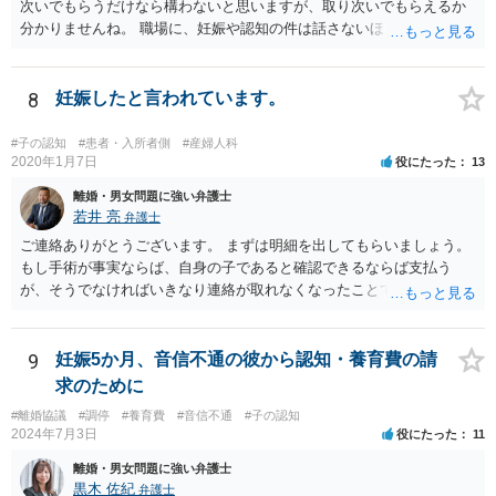
次いでもらうだけなら構わないと思いますが、取り次いでもらえるか
分かりませんね。 職場に、妊娠や認知の件は話さないほうがよいと思
います。 それとも弁護士を通すべきなのでしょうか？ 相談者で対応が
難しいと思われれば、弁護士に入ってもらうことも検討されてくださ
い。 一度、お近くの弁護士に相談されてみてもよいと思います。
8
妊娠したと言われています。
#子の認知
#患者・入所者側
#産婦人科
2020年1月7日
役にたった
13
離婚・男女問題に強い弁護士
若井 亮
弁護士
ご連絡ありがとうございます。 まずは明細を出してもらいましょう。
もし手術が事実ならば、自身の子であると確認できるならば支払う
が、そうでなければいきなり連絡が取れなくなったことで不信感もあ
るし、自身の子であるか疑問に残る点もあるので、支払えないと回答
してはいかがでしょうか。 代理人となる場合ですが、事務所ごとにま
ちまちです。 弊所の場合、交渉をお受けするとなると20万円くらいが
9
妊娠5か月、音信不通の彼から認知・養育費の請
多いかと思います。
求のために
#離婚協議
#調停
#養育費
#音信不通
#子の認知
2024年7月3日
役にたった
11
離婚・男女問題に強い弁護士
黒木 佐紀
弁護士