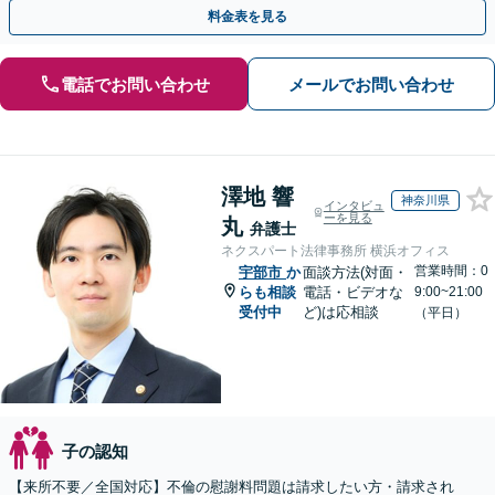
手金の返還保証もありますので安心してご相談ください。
料金表を見る
電話でお問い合わせ
メールでお問い合わせ
澤地 響
神奈川県
インタビュ
ーを見る
丸
弁護士
ネクスパート法律事務所 横浜オフィス
営業時間：0
宇部市
か
面談方法(対面・
らも相談
電話・ビデオな
9:00~21:00
受付中
ど)は応相談
（平日）
子の認知
【来所不要／全国対応】不倫の慰謝料問題は請求したい方・請求され