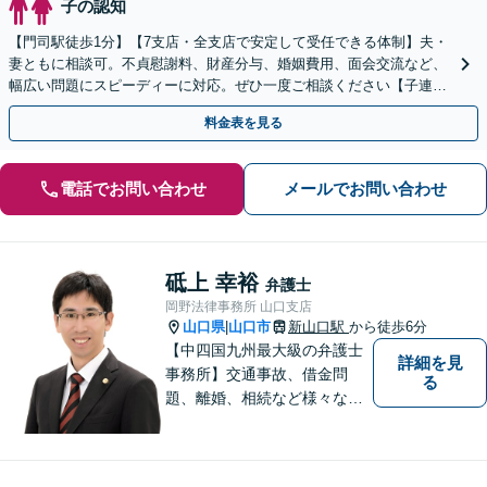
子の認知
【門司駅徒歩1分】【7支店・全支店で安定して受任できる体制】夫・
妻ともに相談可。不貞慰謝料、財産分与、婚姻費用、面会交流など、
幅広い問題にスピーディーに対応。ぜひ一度ご相談ください【子連れ
相談・駐車場あり】
料金表を見る
電話でお問い合わせ
メールでお問い合わせ
砥上 幸裕
弁護士
岡野法律事務所 山口支店
山口県
山口市
新山口駅
から徒歩6分
|
【中四国九州最大級の弁護士
詳細を見
事務所】交通事故、借金問
る
題、離婚、相続など様々な問
題について、「何度でも無
料」の相談を行っています！
まずはお気軽にご相談くださ