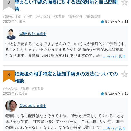
2
望まない中絶の強要に対する法的対応と自己防衛
策
#婚外の妊娠
#中絶
#子の認知
#養育費
#親族関係
#離婚協議
2023年4月9日
役にたった
14
俣野 政紀
弁護士
中絶を強要することはできませんので、pipiさんが最終的にご判断され
ることになります。中絶を強要するために脅迫的な発言があれば犯罪
となります。養育費も受け取る権利もありますので、認知等につきお
相手がきちんと対応しないのであれば弁護士にご相談されることをお
勧めします。
3
妊娠後の相手特定と認知手続きの方法についての
相談
#子の認知
#親権
#養育費
2023年3月16日
役にたった
21
岡本 卓大
弁護士
犯罪になる可能性はなさそうですね。 警察が捜査をしてくれることは
無さそうです。 捜索願いを出す･･･うーん、これも難しいかな。 相手
の顔しかわからないとなると、なかなか特定は難しいですね。 お役に