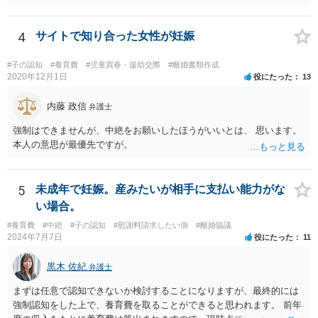
立てず、すみません。
4
サイトで知り合った女性が妊娠
#子の認知
#養育費
#児童買春・援助交際
#離婚書類作成
2020年12月1日
役にたった
13
内藤 政信
弁護士
強制はできませんが、中絶をお願いしたほうがいいとは、 思います。
本人の意思が最優先ですが。
5
未成年で妊娠。産みたいが相手に支払い能力がな
い場合。
#養育費
#中絶
#子の認知
#慰謝料請求したい側
#離婚協議
2024年7月7日
役にたった
11
黒木 佐紀
弁護士
まずは任意で認知できないか検討することになりますが、最終的には
強制認知をした上で、養育費を取ることができると思われます。 前年