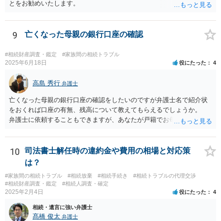
とをお勧めいたします。
9
亡くなった母親の銀行口座の確認
#相続財産調査・鑑定
#家族間の相続トラブル
2025年6月18日
役にたった
4
高島 秀行
弁護士
亡くなった母親の銀行口座の確認をしたいのですが弁護士名で紹介状
をおくれば口座の有無、残高について教えてもらえるでしょうか。
弁護士に依頼することもできますが、あなたが戸籍でお母さんの相続
人であり、相続人本人であることなどを証明すれば、口座の有無や残
高は教えてくれると思います。 自分ではよくわからないということ
であれば、弁護士に相談し依頼されたら良いと思います。
10
司法書士解任時の違約金や費用の相場と対応策
は？
#家族間の相続トラブル
#相続放棄
#相続手続き
#相続トラブルの代理交渉
#相続財産調査・鑑定
#相続人調査・確定
2025年2月4日
役にたった
4
相続・遺言に強い弁護士
髙橋 俊太
弁護士