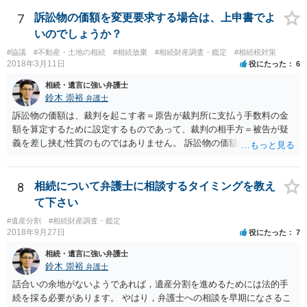
放棄するかどうか決めることができます。 銀行やサラ金が数年も放置
することはありませんので、数年後に借金が発見される可能性はほぼ
7
訴訟物の価額を変更要求する場合は、上申書でよ
ありません。 なお、私が扱った相続放棄を検討していた案件で、期間
いのでしょうか？
伸長して調査したところ、サラ金に対する過払金など相当な財産が見
#協議
#不動産・土地の相続
#相続放棄
#相続財産調査・鑑定
#相続税対策
つかったため相続したという事例がありました。
2018年3月11日
役にたった
6
相続・遺言に強い弁護士
鈴木 崇裕
弁護士
訴訟物の価額は、裁判を起こす者＝原告が裁判所に支払う手数料の金
額を算定するために設定するものであって、裁判の相手方＝被告が疑
義を差し挟む性質のものではありません。 訴訟物の価額自体が裁判の
目的（審理の対象）となることもありませんので、上申書や証拠を出
したとしても、変更されることはありません。
8
相続について弁護士に相談するタイミングを教え
て下さい
#遺産分割
#相続財産調査・鑑定
2018年9月27日
役にたった
7
相続・遺言に強い弁護士
鈴木 崇裕
弁護士
話合いの余地がないようであれば，遺産分割を進めるためには法的手
続を採る必要があります。 やはり，弁護士への相談を早期になさるこ