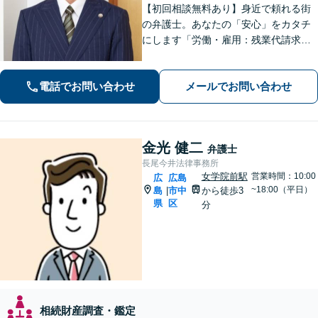
【初回相談無料あり】身近で頼れる街
の弁護士。あなたの「安心」をカタチ
にします「労働・雇用：残業代請求、
不当解雇、労災など、労働者側の対応
実績が豊富」「不動産：不動産を相続
電話でお問い合わせ
メールでお問い合わせ
すべきか、放棄すべきか冷静に判断で
きるようサポートいたします」【広島
駅４分】
金光 健二
弁護士
長尾今井法律事務所
女学院前駅
営業時間：10:00
広
広島
~18:00（平日）
島
市中
から徒歩3
|
県
区
分
相続財産調査・鑑定