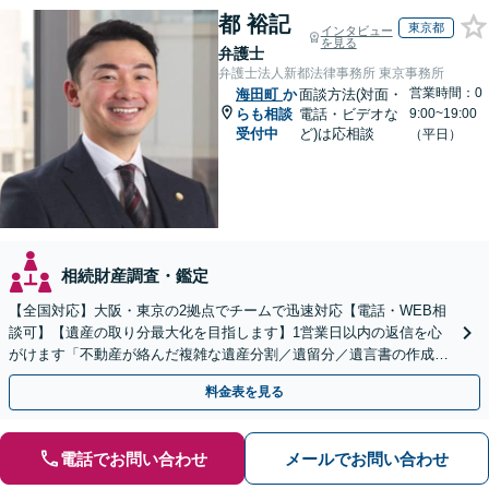
都 裕記
東京都
インタビュー
を見る
弁護士
弁護士法人新都法律事務所 東京事務所
営業時間：0
海田町
か
面談方法(対面・
らも相談
電話・ビデオな
9:00~19:00
受付中
ど)は応相談
（平日）
相続財産調査・鑑定
【全国対応】大阪・東京の2拠点でチームで迅速対応【電話・WEB相
談可】【遺産の取り分最大化を目指します】1営業日以内の返信を心
がけます「不動産が絡んだ複雑な遺産分割／遺留分／遺言書の作成・
執行／事業承継など、お任せください」【休日相談あり】
料金表を見る
電話でお問い合わせ
メールでお問い合わせ