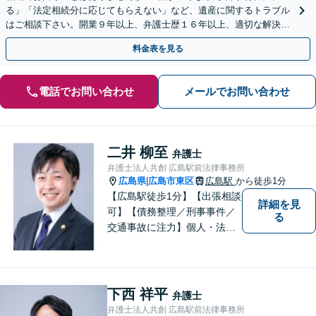
る」「法定相続分に応じてもらえない」など、遺産に関するトラブル
はご相談下さい。開業９年以上、弁護士歴１６年以上、適切な解決が
モットーです。【休日・夜間対応】【女学院前駅1分】
料金表を見る
電話でお問い合わせ
メールでお問い合わせ
二井 柳至
弁護士
弁護士法人共創 広島駅前法律事務所
広島県
広島市東区
広島駅
から徒歩1分
|
【広島駅徒歩1分】【出張相談
詳細を見
可】【債務整理／刑事事件／
る
交通事故に注力】個人・法人
どちらも可◎依頼者がアクセ
スしやすい環境づくりに尽力
しています。すべての依頼者
の「平和」が実現できるよ
下西 祥平
弁護士
う、依頼者一人ひとりに寄り
弁護士法人共創 広島駅前法律事務所