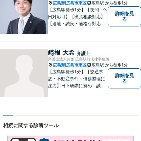
添い、解決へ導きます。
広島県
広島市東区
広島駅
から徒歩1分
|
【広島駅徒歩1分】【夜間・休
詳細を見
日対応可】【出張相談対応】
る
【迅速・誠実・適格な対応】
弊事務所は、依頼者の皆様の
ための法律事務所です。皆様
にとってのアクセスを何より
重視しています。また、弊事
﨑根 大希
弁護士
務所は迅速な対応・回答を最
弁護士法人共創 広島駅前法律事務所
優先にしています。
広島県
広島市東区
広島駅
から徒歩1分
|
【広島駅徒歩1分】【交通事
詳細を見
故・不動産事件・債務整理に
る
注力】日々研鑽に努め、誠実
に執務を遂行することがモッ
トーです。紛争解決だけでな
く、紛争を予防するためのア
ドバイスを心がけています。
【法テラス利用可】
相続に関する診断ツール