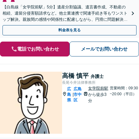
【白島線「女学院前駅」5分】遺産分割協議、遺言書作成、不動産の
相続、遺留分侵害額請求など。他士業連携で関連手続き等もワンスト
ップ解決。親族間の感情や関係性に配慮しながら、円滑に問題解決へ
【初回相談無料】
料金表を見る
電話でお問い合わせ
メールでお問い合わせ
高橋 慎平
弁護士
長尾今井法律事務所
女学院前駅
営業時間：09:30
広
広島
~20:00（平日）
島
市中
から徒歩3
|
県
区
分