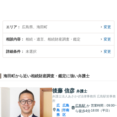
ている方は、すぐに弁護士に
ご相談ください。【JR海田市
駅から徒歩9分】
エリア
広島県、海田町
変更
相談内容
相続・遺言、相続財産調査・鑑定
変更
詳細条件
未選択
変更
海田町から近い相続財産調査・鑑定に強い弁護士
後藤 信彦
弁護士
弁護士法人あさかぜ法律事務所 広島駅前事務
所
広
広島
広島駅
か
営業時間：09:00~
島
市南
|
18:00（平日）
ら徒歩4分
県
区