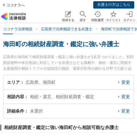
弁護士の方はこちら
ココナラへ
投稿する
探す
閲覧履歴
マイリスト
ログイン
ココナラ法律相談
広島県で法律相談できる弁護士
海田町で法律相談で
海田町の相続財産調査・鑑定に強い弁護士
広島県の海田町で相続財産調査・鑑定に強い弁護士が1名見つかりました。初回
面談無料や休日面談に対応している弁護士なども掲載中。相続・遺言に関係す
る家族間の相続トラブルや認知症の相続、遺産分割等の細かな分野での絞り込
み検索もでき便利です。特に安芸海田法律事務所の粟井 良祐弁護士のプロフィ
ール情報や弁護士費用、強みなどが注目されています。『海田町で土日や夜間
エリア
広島県、海田町
変更
に発生した相続財産調査・鑑定のトラブルを今すぐに弁護士に相談したい』
『相続財産調査・鑑定のトラブル解決の実績豊富な近くの弁護士を検索した
相談内容
相続・遺言、相続財産調査・鑑定
変更
い』『初回相談無料で相続財産調査・鑑定を法律相談できる海田町内の弁護士
に相談予約したい』などでお困りの相談者さんにおすすめです。
詳細条件
未選択
変更
相続財産調査・鑑定に強い海田町から相談可能な弁護士