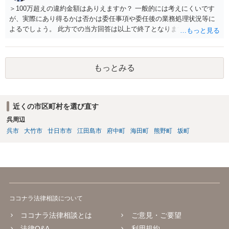
＞100万超えの違約金額はありえますか？ 一般的には考えにくいです
が、実際にあり得るかは否かは委任事項や委任後の業務処理状況等に
よるでしょう。 此方での当方回答は以上で終了となりますが、参考に
なりましたら幸いです。
もっとみる
近くの市区町村を選び直す
呉周辺
呉市
大竹市
廿日市市
江田島市
府中町
海田町
熊野町
坂町
ココナラ法律相談について
ココナラ法律相談とは
ご意見・ご要望
法律Q&A
利用規約