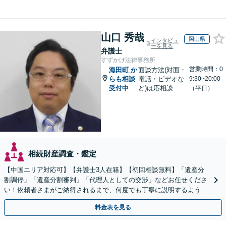
山口 秀哉
岡山県
インタビュ
ーを見る
弁護士
すずかけ法律事務所
営業時間：0
海田町
か
面談方法(対面・
らも相談
電話・ビデオな
9:30~20:00
受付中
ど)は応相談
（平日）
相続財産調査・鑑定
【中国エリア対応可】【弁護士3人在籍】【初回相談無料】「遺産分
割調停」「遺産分割審判」「代理人としての交渉」などお任せくださ
い！依頼者さまがご納得されるまで、何度でも丁寧に説明するよう心
掛けています【土日祝／夜間対応可】【当日／電話相談可】
料金表を見る