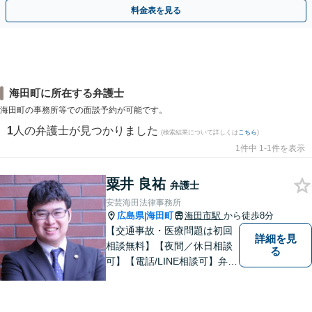
相談無料】初回面談のみで解決できるケースもあります
料金表を見る
海田町に所在する弁護士
海田町の事務所等での面談予約が可能です。
1
人の弁護士が見つかりました
(検索結果について詳しくは
こちら
)
1件中 1-1件を表示
粟井 良祐
弁護士
安芸海田法律事務所
広島県
海田町
海田市駅
から徒歩8分
|
【交通事故・医療問題は初回
詳細を見
相談無料】【夜間／休日相談
る
可】【電話/LINE相談可】弁護
士に気軽にご相談いただける
ように体制を整えています。
で少しでも疑問や不安を抱え