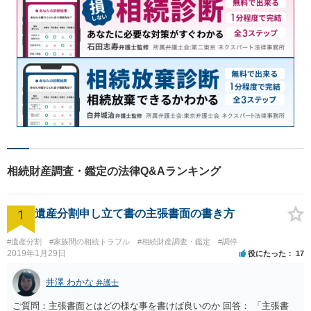
相続財産調査・鑑定の法律Q&Aランキング
1
遺産分割申し立て書の主張書面の書き方
#遺産分割
#家族間の相続トラブル
#相続財産調査・鑑定
#調停
2019年1月29日
役にたった
17
井澤 わかな
弁護士
ご質問：主張書面とはどの様な事を書けば良いのか 回答： 「主張書