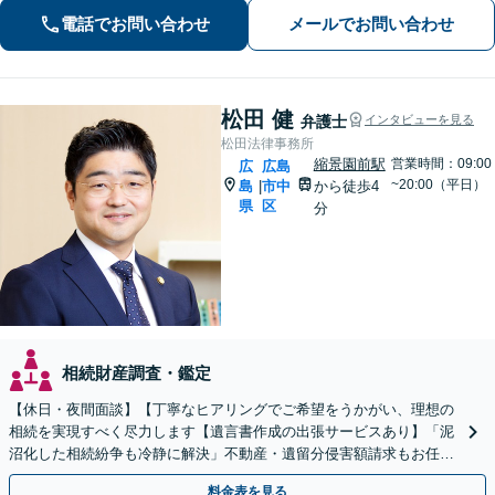
などご相談ください【夜間土日祝相談
電話でお問い合わせ
メールでお問い合わせ
可】【初回相談無料】【Zoom面談可】
松田 健
弁護士
インタビューを見る
松田法律事務所
縮景園前駅
営業時間：09:00
広
広島
~20:00（平日）
島
市中
から徒歩4
|
県
区
分
相続財産調査・鑑定
【休日・夜間面談】【丁寧なヒアリングでご希望をうかがい、理想の
相続を実現すべく尽力します【遺言書作成の出張サービスあり】「泥
沼化した相続紛争も冷静に解決」不動産・遺留分侵害額請求もお任せ
【縮景園前駅４分】
料金表を見る