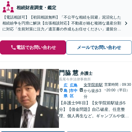
相続財産調査・鑑定
【電話相談可】【初回相談無料】「不公平な相続を回避」泥沼化した
相続紛争を円滑に解決【出張相談対応】不動産が絡む複雑な遺産分割
に対応「生前対策に注力／遺言書の作成もお任せください」遺留分侵
害額請求ご相談いただけます【出張サービス】【完全個室】
電話でお問い合わせ
メールでお問い合わせ
門脇 慧
弁護士
長尾今井法律事務所
女学院前駅
営業時間：09:30
広
広島
~20:00（平日）
島
市中
から徒歩3
|
県
区
分
【弁護士9年目】【女学院前駅徒歩5
分】【借金問題】自己破産、任意整
理、個人再生など。ギャンブルや仮想
通貨で破産した場合もご相談ください
【交通事故】後遺症の認定、賠償金額