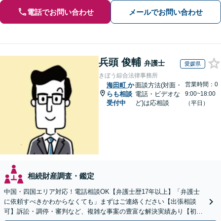
電話でお問い合わせ
メールでお問い合わせ
兵頭 俊輔
弁護士
愛媛県
きぼう綜合法律事務所
営業時間：0
海田町
か
面談方法(対面・
らも相談
電話・ビデオな
9:00~18:00
受付中
ど)は応相談
（平日）
相続財産調査・鑑定
中国・四国エリア対応！電話相談OK【弁護士歴17年以上】「弁護士
に依頼すべきかわからなくても」まずはご連絡ください【出張相談
可】訴訟・調停・審判など、複雑な事案の豊富な解決実績あり【初回