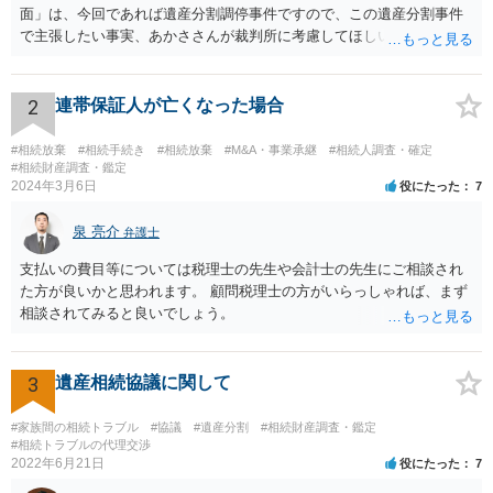
面」は、今回であれば遺産分割調停事件ですので、この遺産分割事件
で主張したい事実、あかささんが裁判所に考慮してほしいと思う、亡
くなった方・あかささん・お姉さん間の事情などを記入することにな
ります。 もし、主張したい事実や考慮してほしい事情に関連して
資料を持っているようであれば、主張書面とは別で提出できます。も
2
連帯保証人が亡くなった場合
し、お姉さんに見られたくないような資料がある場合、「非開示の希
望に関する申出書」と共に提出することも考えられます。 ご質問：書
#相続放棄
#相続手続き
#相続放棄
#M&A・事業承継
#相続人調査・確定
いた方が良い事と書かない方が良い事 回答： お姉さんが申立書の「申
#相続財産調査・鑑定
2024年3月6日
役にたった
7
立ての趣旨」のところに書いている遺産の分け方に対して意見があれ
ば、まずそれを書くとよいです。 次に「申立ての理由」のところに、
泉 亮介
なぜ調停を申し立てたのか(例えば、あかささんと話合いが出来ない／
弁護士
決裂した、など)や亡くなった方・あかささん・お姉さん間の事情やい
支払いの費目等については税理士の先生や会計士の先生にご相談され
きさつなどが書かれていると思うので、あかささんから見てそれは違
た方が良いかと思われます。 顧問税理士の方がいらっしゃれば、まず
うと感じるところは、どのように違うのか、など書くとよいです。 そ
相談されてみると良いでしょう。
の他、お姉さんの申立書には書かれていないけど、どのように遺産を
分けるかを決めるについてあかささんが重要だと考える事情があれば
(例えば、○○のときにお姉さんは亡くなった方からお金を援助してもら
3
遺産相続協議に関して
った等)、それも書くとよいです。 書かない方が良いと思うことは、遺
産分割に関係ない(と思われる)いきさつを沢山盛り込むことだと考えま
#家族間の相続トラブル
#協議
#遺産分割
#相続財産調査・鑑定
す(あくまで遺産分割に関係することに留める方が、裁判所や調停委員
#相続トラブルの代理交渉
の方に事情を理解してもらいやすいと思います)。
2022年6月21日
役にたった
7