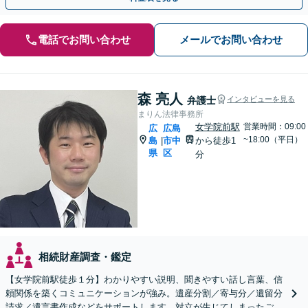
電話でお問い合わせ
メールでお問い合わせ
森 亮人
弁護士
インタビューを見る
まりん法律事務所
女学院前駅
営業時間：09:00
広
広島
~18:00（平日）
島
市中
から徒歩1
|
県
区
分
相続財産調査・鑑定
【女学院前駅徒歩１分】わかりやすい説明、聞きやすい話し言葉、信
頼関係を築くコミュニケーションが強み。遺産分割／寄与分／遺留分
請求／遺言書作成などをサポートします。対立が生じてしまったご家