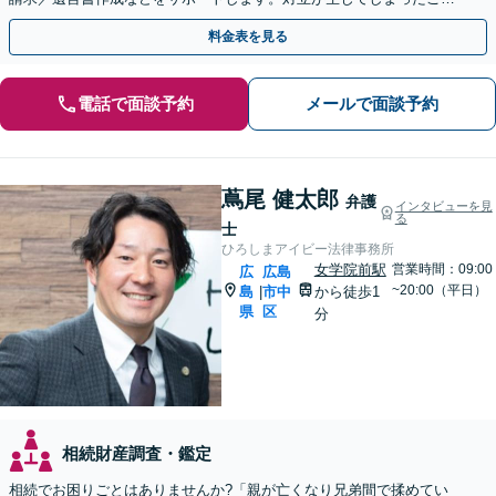
族間の感情にも丁寧に配慮いたします。
料金表を見る
電話で面談予約
メールで面談予約
蔦尾 健太郎
弁護
インタビューを見
る
士
ひろしまアイビー法律事務所
女学院前駅
営業時間：09:00
広
広島
~20:00（平日）
島
市中
から徒歩1
|
県
区
分
相続財産調査・鑑定
相続でお困りごとはありませんか?「親が亡くなり兄弟間で揉めてい