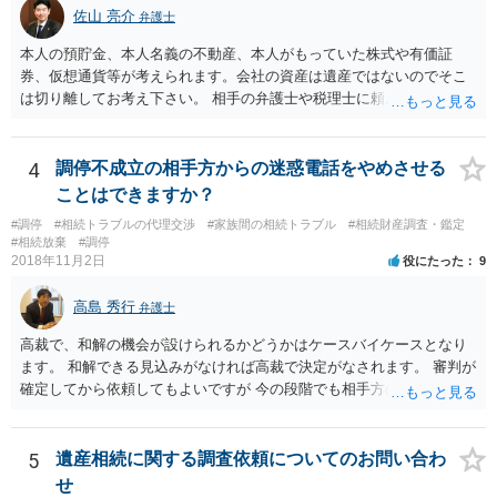
佐山 亮介
弁護士
本人の預貯金、本人名義の不動産、本人がもっていた株式や有価証
券、仮想通貨等が考えられます。会社の資産は遺産ではないのでそこ
は切り離してお考え下さい。 相手の弁護士や税理士に頼んでも守秘義
務を理由に断られる可能性が高いです。 資料は調停を起こしてから任
意に開示を求め、応じなければ「調査嘱託」という手続きを使って銀
行等に照会をかけることになるでしょう。 不動産は、相続登記が済ん
4
調停不成立の相手方からの迷惑電話をやめさせる
でいなければ市役所ないし区役所に、お子様と義父様のつながりがわ
ことはできますか？
かる戸籍一式を揃えてもちこみ、「名寄せ」という手続きをすると、
#調停
#相続トラブルの代理交渉
#家族間の相続トラブル
#相続財産調査・鑑定
分かると思います。遺産分割協議書の偽造等により既に相続登記され
#相続放棄
#調停
てしまっている場合は、住所などに当たりをつけて登記名義を調べて
2018年11月2日
役にたった
9
探すことになるでしょう。 代理人弁護士を立てられるのはおすすめで
すが、現代では、各々が自由に価格設定をしていますので、特に相場
高島 秀行
弁護士
はお示しできません。ただし、かつて日本弁護士連合会が設けていた
報酬基準を踏まえて価格設定している弁護士は一定数いると思います
高裁で、和解の機会が設けられるかどうかはケースバイケースとなり
ので、それが一応の目安となるでしょう。
ます。 和解できる見込みがなければ高裁で決定がなされます。 審判が
確定してから依頼してもよいですが 今の段階でも相手方の連絡が迷惑
であれば 弁護士に依頼してもよいと思います。
5
遺産相続に関する調査依頼についてのお問い合わ
せ