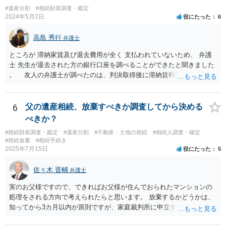
#遺産分割
#相続財産調査・鑑定
2024年5月2日
役にたった
6
高島 秀行
弁護士
ところが 滞納家賃及び退去費用が全く 支払われていないため、 弁護
士 先生が退去された方の銀行口座を調べることができたと聞きました
。 友人の弁護士が調べたのは、判決取得後に滞納賃料回収のため
に、預金の有無及び残高の開示を求めたもので 判決を取るために、
預金の入出金履歴を調べたわけではありません。 残念ながら、事案
や目的も異なりますし、開示の内容も異なります。
6
父の遺産相続、放棄すべきか調査してから決める
べきか？
#相続財産調査・鑑定
#遺産分割
#不動産・土地の相続
#相続人調査・確定
#相続放棄
#相続手続き
2025年7月15日
役にたった
5
佐々木 晋輔
弁護士
実のお父様ですので、できればお父様が住んでおられたマンションの
処理をされる方向で考えられたらと思います。 放棄するかどうかは、
知ってから3カ月以内が原則ですが、家庭裁判所に申立すれば3カ月の
期間を伸長することができます。 その間に、財産の状況を調査して、