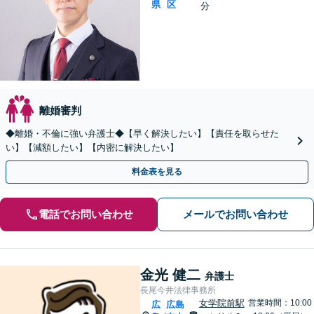
県
区
分
離婚審判
◆離婚・不倫に強い弁護士◆【早く解決したい】【責任を取らせた
い】【減額したい】【内密に解決したい】
料金表を見る
電話でお問い合わせ
メールでお問い合わせ
金光 健二
弁護士
長尾今井法律事務所
女学院前駅
営業時間：10:00
広
広島