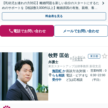
【乳幼児お連れの方対応】離婚問題を新しい自分のスタートにするた
めのサポートを【相談数3,000件以上】離婚原因の有無、親権、養育
費、財産分与、慰謝料請求【夜間・休日相談可】
料金表を見る
電話でお問い合わせ
メールでお問い合わせ
牧野 匡佑
東京都
インタビュ
ーを見る
弁護士
東京スタートアップ法律事務所 新宿支店
営業時間：0
海田町
か
面談方法(対面・
らも相談
電話・ビデオな
6:30~22:00
受付中
ど)は応相談
（平日）