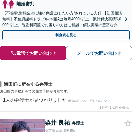
離婚審判
【不倫/慰謝料請求に強い弁護士(したい方/されている方)】【初回相談
無料】不倫慰謝料トラブルの相談は毎月400件以上、累計解決実績6,0
00件以上。慰謝料問題でお困りの方はご相談・解決実績の豊富な弁護
士による無料相談をご利用ください。
料金表を見る
電話でお問い合わせ
メールでお問い合わせ
海田町に所在する弁護士
海田町の事務所等での面談予約が可能です。
1
人の弁護士が見つかりました
(検索結果について詳しくは
こちら
)
1件中 1-1件を表示
粟井 良祐
弁護士
安芸海田法律事務所