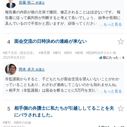
首藤 裕二
弁護士
報告書の内容が後の主張で撤回、修正されることはほぼないです。 報
告書に従って裁判所が判断すると考えて良いでしょう。 紛争が長期に
及んでいるので不安かと思いますが、頑張ってください。
4
面会交流の日時決めの連絡が来ない
#親子交流（面会交流）
#養育費
#審判
#調停
#親権
#慰謝料請求された側
2025年6月2日
役にたった
6
岡本 卓大
弁護士
非監護親からすると、子どもたちが面会交流を望んいないことがわか
っていることもあり、わざわざ連絡してこないのかも知れませんね。
＞相手方（非監護親）は面会を断るごとに5万円を支払うことを取決め
るよう要求してきたり、調停中もかなり揉めました。 というのも、本
当に何が何でも面会交流したい（子どもたちと会いたい）と言うより
は、あなたに対する嫌がらせだった可能性もあるように思います（そ
5
相手側の弁護士に私たちが引越ししてることを夫
ういう男はDV・虐待系の男には珍しくありません。）。 面会交流とは
にバラされました。
親の権利ではなく、『子どものため』のものです。 子どもたちの年齢
#審判
#婚外の妊娠
（自分の気持ちを言える年齢）を考えても、無理に面会交流をする必