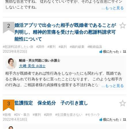
無効な合意ですね。 従わなくていいですが、そのような合意にサイン
しないことですね。
2
婚活アプリで出会った相手が既婚者であることが
判明し、精神的苦痛を受けた場合の慰謝料請求可
能性について
#慰謝料請求したい側
#調停
#審判
#裁判
#婚約破棄
#離婚協議
2023年8月23日
役にたった
11
離婚・男女問題に強い弁護士
大﨑 美生
弁護士
相手方が既婚者であれば性行為をしなかったにも関わらず、既婚であ
ると偽られて行為をするに至ったことになります。 このような相手方
の行為は、ご相談者様の貞操権を侵害する不法行為となりますので、
相手方に慰謝料請求が可能です。 （ご相談内容からは明らかではあり
ませんが、上記は性行為があったことを前提としています） 弁護士に
依頼されると、相手方の住民票を取得することができます。 請求する
3
監護指定 保全処分 子の引き渡し
慰謝料の額含め、一度弁護士にご相談されると良いと思います。
#親権
#DV・暴力
#審判
#調停
#生活費を渡さない
#モラハラ
2022年4月18日
役にたった
11