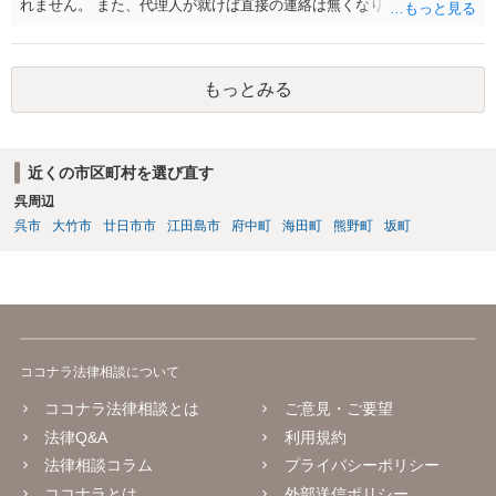
れません。 また、代理人が就けば直接の連絡は無くなりますので、ご
相談者の方も代理人を立てるのも一手です。 面会交流含め、元夫との
やりとりが相当ご心労になっていると見受けられますので、一度弁護
士や行政の相談窓口にご相談されることをお勧め致します。
もっとみる
近くの市区町村を選び直す
呉周辺
呉市
大竹市
廿日市市
江田島市
府中町
海田町
熊野町
坂町
ココナラ法律相談について
ココナラ法律相談とは
ご意見・ご要望
法律Q&A
利用規約
法律相談コラム
プライバシーポリシー
ココナラとは
外部送信ポリシー