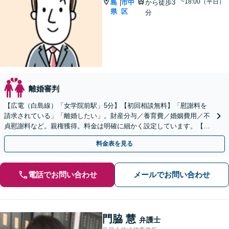
~18:00（平日）
島
市中
から徒歩3
|
県
区
分
離婚審判
【広電（白島線）「女学院前駅」5分】【初回相談無料】「慰謝料を
請求されている」「離婚したい」。財産分与／養育費／婚姻費用／不
貞慰謝料など。親権獲得。料金は明確に細かく設定しています。【休
日・夜間対応可】
料金表を見る
電話でお問い合わせ
メールでお問い合わせ
門脇 慧
弁護士