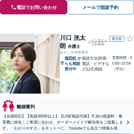
電話でお問い合わせ
メールで面談予約
川口 洸太
東京都
インタビュ
ーを見る
朗
弁護士
あざぶ法律事務所
営業時間：0
海田町
か
面談方法(対面・
らも相談
電話・ビデオな
0:00~23:59
受付中
ど)は応相談
（平日）
離婚審判
【全国対応】【実績300件以上】【LINE相談可能】不貞の慰謝料・養
育費に特化！ご希望に合わせ、オーダーメイドで解決策をご提案しま
す。「わかりやすさ」をモットーに、Youtubeでも役立つ情報を発信