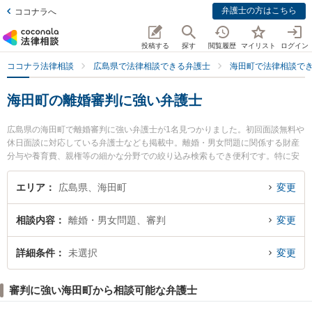
弁護士の方はこちら
ココナラへ
投稿する
探す
閲覧履歴
マイリスト
ログイン
ココナラ法律相談
広島県で法律相談できる弁護士
海田町で法律相談で
海田町の離婚審判に強い弁護士
広島県の海田町で離婚審判に強い弁護士が1名見つかりました。初回面談無料や
休日面談に対応している弁護士なども掲載中。離婚・男女問題に関係する財産
分与や養育費、親権等の細かな分野での絞り込み検索もでき便利です。特に安
芸海田法律事務所の粟井 良祐弁護士のプロフィール情報や弁護士費用、強みな
どが注目されています。『海田町で土日や夜間に発生した離婚審判のトラブル
エリア
広島県、海田町
変更
を今すぐに弁護士に相談したい』『離婚審判のトラブル解決の実績豊富な近く
の弁護士を検索したい』『初回相談無料で離婚審判を法律相談できる海田町内
相談内容
離婚・男女問題、審判
変更
の弁護士に相談予約したい』などでお困りの相談者さんにおすすめです。
詳細条件
未選択
変更
審判に強い海田町から相談可能な弁護士