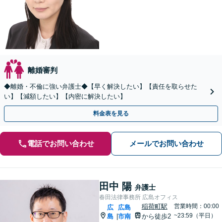
離婚審判
◆離婚・不倫に強い弁護士◆【早く解決したい】【責任を取らせた
い】【減額したい】【内密に解決したい】
料金表を見る
電話でお問い合わせ
メールでお問い合わせ
田中 陽
弁護士
春田法律事務所 広島オフィス
稲荷町駅
営業時間：00:00
広
広島
~23:59（平日）
島
市南
から徒歩2
|