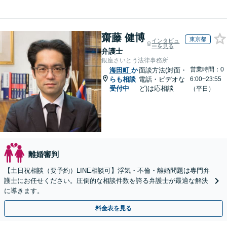
齋藤 健博
東京都
インタビュ
ーを見る
弁護士
銀座さいとう法律事務所
営業時間：0
海田町
か
面談方法(対面・
らも相談
電話・ビデオな
6:00~23:55
受付中
ど)は応相談
（平日）
離婚審判
【土日祝相談（要予約）LINE相談可】浮気・不倫・離婚問題は専門弁
護士にお任せください。圧倒的な相談件数を誇る弁護士が最適な解決
に導きます。
料金表を見る