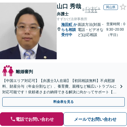
山口 秀哉
岡山県
インタビュ
ーを見る
弁護士
すずかけ法律事務所
営業時間：0
海田町
か
面談方法(対面・
らも相談
電話・ビデオな
9:30~20:00
受付中
ど)は応相談
（平日）
離婚審判
【中国エリア対応可】【弁護士3人在籍】【初回相談無料】不貞慰謝
料、財産分与（年金分割など）、養育費、親権など幅広いトラブルに
対応可能です！依頼者さまの納得できる解決に向かってサポート【土
日祝／夜間対応可】【当日／電話相談可】
料金表を見る
電話でお問い合わせ
メールでお問い合わせ