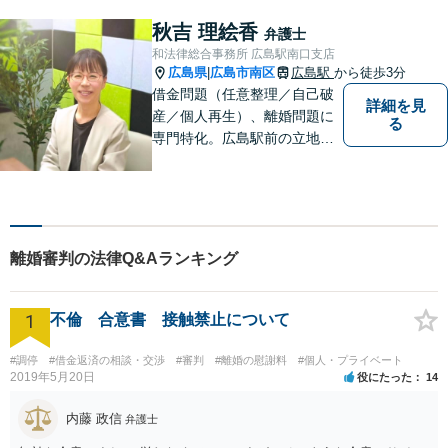
ドバイスを心がけています。
秋吉 理絵香
弁護士
【法テラス利用可】
和法律総合事務所 広島駅南口支店
広島県
広島市南区
広島駅
から徒歩3分
|
借金問題（任意整理／自己破
詳細を見
産／個人再生）、離婚問題に
る
専門特化。広島駅前の立地
で、破産管財人・家事調停官
の経験もある女性弁護士がお
話を伺います。ご相談のみで
もお気軽にお越しください。
【法テラスの無料相談対応】
離婚審判の法律Q&Aランキング
【ＷＥＢ予約可】【完全個
室】
1
不倫 合意書 接触禁止について
#調停
#借金返済の相談・交渉
#審判
#離婚の慰謝料
#個人・プライベート
2019年5月20日
役にたった
14
内藤 政信
弁護士