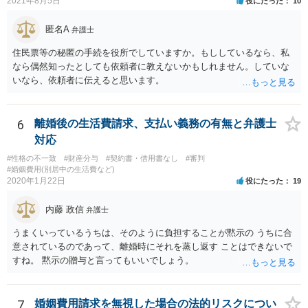
2021年8月5日
役にたった
10
要もありません。 相手から面会交流を行うことについての申し出があ
ったときに対応すれば十分だと思います。 仮に相手から、面会交流さ
匿名A
弁護士
せなかった（連絡をしてこなかった）と慰謝料請求してきたとして
も、そのような請求は、まず認められません。 ご心配であれば、審判
住民票等の秘匿の手続を役所でしていますか。もししているなら、私
書を持参して、お近くの弁護士に法律相談してみてください。
なら偶然知ったとしても依頼者に教えないかもしれません。していな
いなら、依頼者に伝えると思います。
6
離婚後の生活費請求、支払い義務の有無と弁護士
対応
#性格の不一致
#財産分与
#契約書・借用書なし
#審判
#婚姻費用(別居中の生活費など)
2020年1月22日
役にたった
19
内藤 政信
弁護士
うまくいっているうちは、そのように負担することが黙示の うちに合
意されているのであって、離婚時にそれを蒸し返す ことはできないで
すね。 黙示の贈与と言ってもいいでしょう。
7
婚姻費用請求を無視した場合の法的リスクについ