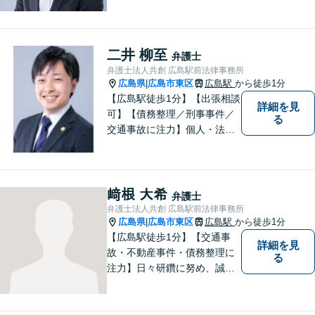
弊事務所は、依頼者の皆様の
ための法律事務所です。皆様
にとってのアクセスを何より
重視しています。また、弊事
二井 柳至
弁護士
務所は迅速な対応・回答を最
弁護士法人共創 広島駅前法律事務所
優先にしています。
広島県
広島市東区
広島駅
から徒歩1分
|
【広島駅徒歩1分】【出張相談
詳細を見
可】【債務整理／刑事事件／
る
交通事故に注力】個人・法人
どちらも可◎依頼者がアクセ
スしやすい環境づくりに尽力
しています。すべての依頼者
の「平和」が実現できるよ
﨑根 大希
弁護士
う、依頼者一人ひとりに寄り
弁護士法人共創 広島駅前法律事務所
添い、解決へ導きます。
広島県
広島市東区
広島駅
から徒歩1分
|
【広島駅徒歩1分】【交通事
詳細を見
故・不動産事件・債務整理に
る
注力】日々研鑽に努め、誠実
に執務を遂行することがモッ
トーです。紛争解決だけでな
く、紛争を予防するためのア