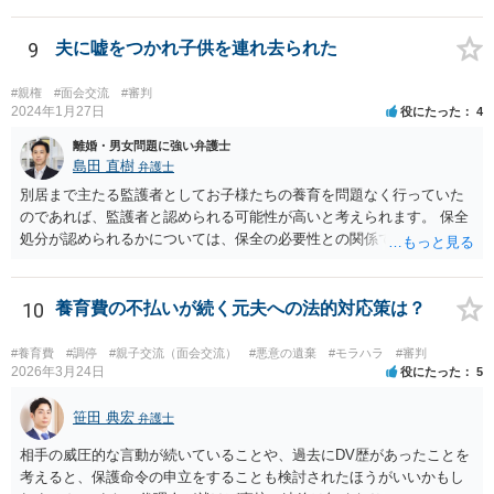
とされています。 お伺いしている事情からすると、貴方が未成熟子を
監護しており（②）、仮に離婚を認容すれば、専業主婦の貴方が経済
的に過酷な状況におかれる可能性がありますので（③）、現時点で
9
夫に嘘をつかれ子供を連れ去られた
は、夫側の離婚請求は裁判では認められにくい状況であると考えられ
ます。 一方で、期間が経過して子が成人した場合（②）、別居期間は
#親権
#面会交流
#審判
すでに１０年超となり、婚姻期間の３分の１程度とはいえ相当程度の
2024年1月27日
役にたった
4
長期別居となるので（①）、③の点がクリアされれば、夫側の離婚請
離婚・男女問題に強い弁護士
求が認容される余地はあります（専門的には、③は被告側から反論し
島田 直樹
弁護士
なければならないことです）。別居期間何年であれば要件①が常に充
別居まで主たる監護者としてお子様たちの養育を問題なく行っていた
たされるといった定式はなく、事案に応じて総合的に判断されるとこ
のであれば、監護者と認められる可能性が高いと考えられます。 保全
ろです。
処分が認められるかについては、保全の必要性との関係でなんともい
えませんが、その場合、審判を早めにしてくれることが多いと思いま
す。 精神的なご負担も大きいと思いますが、担当の弁護士とよく相談
しながら手続を進めてください。
10
養育費の不払いが続く元夫への法的対応策は？
#養育費
#調停
#親子交流（面会交流）
#悪意の遺棄
#モラハラ
#審判
2026年3月24日
役にたった
5
笹田 典宏
弁護士
相手の威圧的な言動が続いていることや、過去にDV歴があったことを
考えると、保護命令の申立をすることも検討されたほうがいいかもし