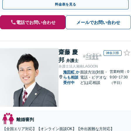
中【初回相談無料】【土日対応可】
料金表を見る
電話でお問い合わせ
メールでお問い合わせ
齋藤 慶
神奈川県
インタビュ
ーを見る
邦
弁護士
弁護士法人湘南LAGOON
営業時間：0
海田町
か
面談方法(対面・
らも相談
電話・ビデオな
9:00~17:30
受付中
ど)は応相談
（平日）
離婚審判
【全国エリア対応】【オンライン面談OK】【外出困難な方対応】