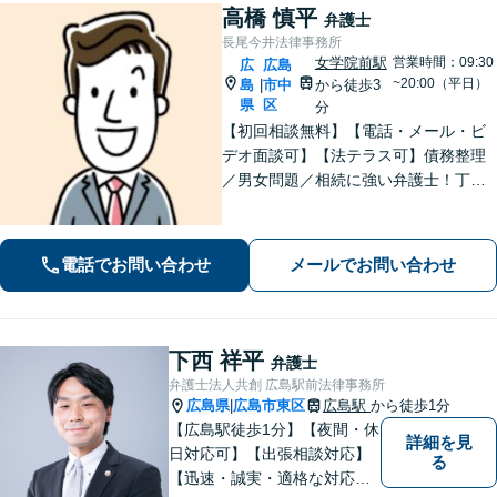
高橋 慎平
弁護士
長尾今井法律事務所
女学院前駅
営業時間：09:30
広
広島
~20:00（平日）
島
市中
から徒歩3
|
県
区
分
【初回相談無料】【電話・メール・ビ
デオ面談可】【法テラス可】債務整理
／男女問題／相続に強い弁護士！丁寧
なヒアリングで、あなたにとって最適
な解決案をご提案。依頼者さまの心に
寄り添ったサポートが強み【分割・後
電話でお問い合わせ
メールでお問い合わせ
払い利用可】【女学院前駅5分】
下西 祥平
弁護士
弁護士法人共創 広島駅前法律事務所
広島県
広島市東区
広島駅
から徒歩1分
|
【広島駅徒歩1分】【夜間・休
詳細を見
日対応可】【出張相談対応】
る
【迅速・誠実・適格な対応】