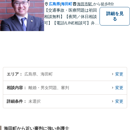
広島県
海田町
海田市駅
から徒歩8分
|
【交通事故・医療問題は初回
詳細を見
相談無料】【夜間／休日相談
る
可】【電話/LINE相談可】弁護
士に気軽にご相談いただける
ように体制を整えています。
で少しでも疑問や不安を抱え
ている方は、すぐに弁護士に
ご相談ください。【JR海田市
駅から徒歩9分】
エリア
広島県、海田町
変更
相談内容
離婚・男女問題、審判
変更
詳細条件
未選択
変更
海田町から近い審判に強い弁護士