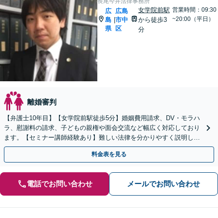
長尾今井法律事務所
女学院前駅
営業時間：09:30
広
広島
~20:00（平日）
島
市中
から徒歩3
|
県
区
分
離婚審判
【弁護士10年目】【女学院前駅徒歩5分】婚姻費用請求、DV・モラハ
ラ、慰謝料の請求、子どもの親権や面会交流など幅広く対応しており
ます。【セミナー講師経験あり】難しい法律を分かりやすく説明しま
す【Zoom面談対応可能】
料金表を見る
電話でお問い合わせ
メールでお問い合わせ