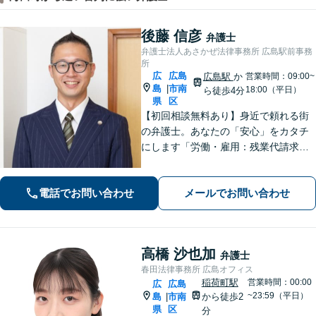
後藤 信彦
弁護士
弁護士法人あさかぜ法律事務所 広島駅前事務
所
広
広島
広島駅
か
営業時間：09:00~
島
市南
|
18:00（平日）
ら徒歩4分
県
区
【初回相談無料あり】身近で頼れる街
の弁護士。あなたの「安心」をカタチ
にします「労働・雇用：残業代請求、
不当解雇、労災など、労働者側の対応
実績が豊富」「不動産：不動産を相続
電話でお問い合わせ
メールでお問い合わせ
すべきか、放棄すべきか冷静に判断で
きるようサポートいたします」【広島
駅４分】
高橋 沙也加
弁護士
春田法律事務所 広島オフィス
稲荷町駅
営業時間：00:00
広
広島
~23:59（平日）
島
市南
から徒歩2
|
県
区
分