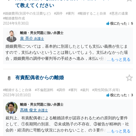
て教えてください
#婚姻費用(別居中の生活費など)
#調停
#審判
#離婚すること自体
#悪意の遺棄
#離婚書類作成
2024年9月30日
役にたった
5
離婚・男女問題に強い弁護士
泉 亮介
弁護士
婚姻費用については，基本的に別居したとしても支払い義務が生じま
すので，支払わないということは難しいでしょう。支払わなかった場
合，婚姻費用の調停や審判等の手続きへ進み，未払い分として差押を
受けるリスクがあると言えます。
8
有責配偶者からの離婚
#離婚すること自体
#不倫慰謝料
#調停
#審判
#裁判
#異性関係(不貞等)
2023年10月10日
役にたった
3
離婚・男女問題に強い弁護士
髙橋 俊太
弁護士
裁判上、有責配偶者による離婚請求が認容されるための原則的な要件
として、①長期間の別居、 ②未成熟子の不存在、③被告が精神的・社
会的・経済的に苛酷な状況におかれないこと、の３要件が必要である