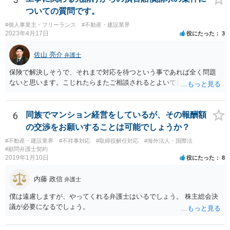
を提出していたところ、税理士が課税方式の確認をしなかった問題 と
ついての質問です。
いう課題があります。 ①については、 税理士が責任を持つのは契約に
#個人事業主・フリーランス
#不動産・建設業界
明記された委任事務に限定されるのが原則です。 サービスとして委任
2023年4月17日
役にたった
3
事務外の税務相談に応じた結果、その責任を負う場合もゼロではあり
ませんが、責任追及するハードルはかなり上がります。 ②について
佐山 亮介
弁護士
は、 実際上、税理士事務所では事務員が顧客対応することが多いと聞
きます。 そのため、メールに税理士が参加していないことや直接面談
保険で解決しそうで、それまで対応を待つという事であれば全く問題
していないことをもって賠償請求の理由とすることは現実問題として
ないと思います。こじれたらまたご相談されるとよいでしょう。
は難しい可能性があります。 ③については、 税理士が、契約上の委任
事務外の税務相談をサービスで実施していた場合は、税理士側から積
極的に課税方式を確認しなければならないという程度の注意義務は認
6
同族でマンション経営をしているが、その報酬額
められにくいのではないかと思います。 もっとも、顧問契約締結当初
の交渉をお願いすることは可能でしょうか？
から本件法人設立の相談についても依頼しており委任事務に含まれて
いたと主張できる事情がある場合には、上記より幾分有利に進められ
#不動産・建設業界
#不祥事対応
#取締役解任対応
#海外法人・国際法
#顧問弁護士契約
るかと思います。 より詳細な検討は、個別に法律事務所に問い合わせ
2019年1月10日
役にたった
8
て法律相談されるとよいでしょう。
内藤 政信
弁護士
僕は遠慮しますが、やってくれる弁護士はいるでしょう。 株主総会決
議が必要になるでしょう。