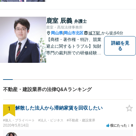
よう、全力でサポートしてい
きます。どんなささいなこと
でも構いません。お気軽にご
鹿室 辰義
弁護士
相談ください。【土曜日も受
鹿室・髙垣法律事務所
付可能】【専用駐車場あり】
岡山県
岡山市北区
城下駅
から徒歩6分
|
【商標・著作権・特許、競業
詳細を見
避止に関するトラブル】知財
る
専門の裁判所での研修経験、
大学での知財に関する講義経
験あり。知財専門家として相
談窓口に派遣されるなど知財
に関する相談対応、トラブル
解決実績多数。
不動産・建設業界の法律Q&Aランキング
1
解散した法人から滞納家賃を回収したい
#個人・プライベート
#法人・ビジネス
#不動産・建設業界
2020年5月14日
役にたった
8