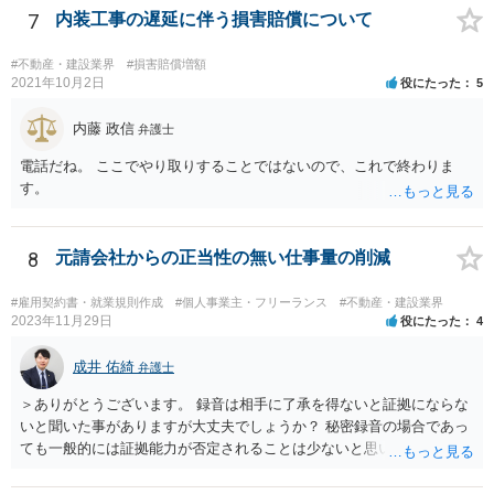
7
内装工事の遅延に伴う損害賠償について
#不動産・建設業界
#損害賠償増額
2021年10月2日
役にたった
5
内藤 政信
弁護士
電話だね。 ここでやり取りすることではないので、これで終わりま
す。
8
元請会社からの正当性の無い仕事量の削減
#雇用契約書・就業規則作成
#個人事業主・フリーランス
#不動産・建設業界
2023年11月29日
役にたった
4
成井 佑綺
弁護士
＞ありがとうございます。 録音は相手に了承を得ないと証拠にならな
いと聞いた事がありますが大丈夫でしょうか？ 秘密録音の場合であっ
ても一般的には証拠能力が否定されることは少ないと思いますが、も
う一方の話者から人格権侵害に基づいて損害賠償請求を受けるリスク
がないとは言い切れません。 秘密録音をなさる場合にはこのようなリ