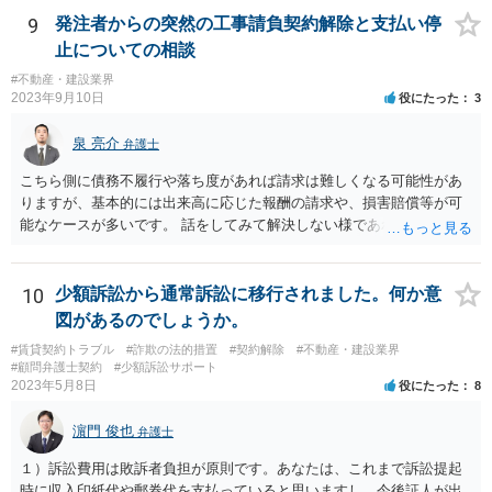
スクも踏まえご自身の責任でご対応ください。
9
発注者からの突然の工事請負契約解除と支払い停
止についての相談
#不動産・建設業界
2023年9月10日
役にたった
3
泉 亮介
弁護士
こちら側に債務不履行や落ち度があれば請求は難しくなる可能性があ
りますが、基本的には出来高に応じた報酬の請求や、損害賠償等が可
能なケースが多いです。 話をしてみて解決しない様であれば弁護士を
入れて訴訟を見据えて請求をしていく必要があるでしょう。
10
少額訴訟から通常訴訟に移行されました。何か意
図があるのでしょうか。
#賃貸契約トラブル
#詐欺の法的措置
#契約解除
#不動産・建設業界
#顧問弁護士契約
#少額訴訟サポート
2023年5月8日
役にたった
8
濵門 俊也
弁護士
１）訴訟費用は敗訴者負担が原則です。あなたは、これまで訴訟提起
時に収入印紙代や郵券代を支払っていると思いますし、今後証人が出