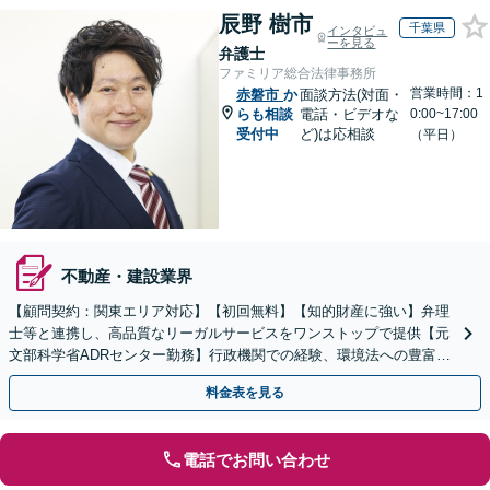
辰野 樹市
千葉県
インタビュ
ーを見る
弁護士
ファミリア総合法律事務所
営業時間：1
赤磐市
か
面談方法(対面・
らも相談
電話・ビデオな
0:00~17:00
受付中
ど)は応相談
（平日）
不動産・建設業界
【顧問契約：関東エリア対応】【初回無料】【知的財産に強い】弁理
士等と連携し、高品質なリーガルサービスをワンストップで提供【元
文部科学省ADRセンター勤務】行政機関での経験、環境法への豊富な
知識を活かし、事業者さまの抱える問題を解決へ導きます
料金表を見る
電話でお問い合わせ