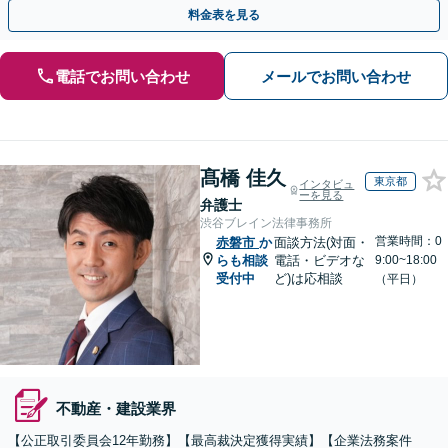
す。【初回相談無料】【休日・夜間相談可】
料金表を見る
電話でお問い合わせ
メールでお問い合わせ
髙橋 佳久
東京都
インタビュ
ーを見る
弁護士
渋谷ブレイン法律事務所
営業時間：0
赤磐市
か
面談方法(対面・
らも相談
電話・ビデオな
9:00~18:00
受付中
ど)は応相談
（平日）
不動産・建設業界
【公正取引委員会12年勤務】【最高裁決定獲得実績】【企業法務案件