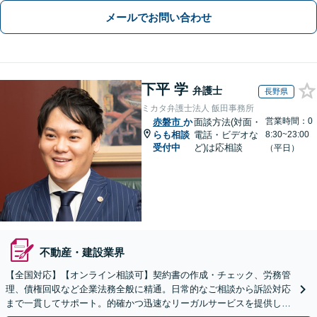
メールでお問い合わせ
下平 学
弁護士
長野県
ミカタ弁護士法人 飯田事務所
営業時間：0
赤磐市
か
面談方法(対面・
らも相談
電話・ビデオな
8:30~23:00
受付中
ど)は応相談
（平日）
不動産・建設業界
【全国対応】【オンライン相談可】契約書の作成・チェック、労務管
理、債権回収など企業法務全般に精通。日常的なご相談から訴訟対応
まで一貫してサポート。的確かつ迅速なリーガルサービスを提供しま