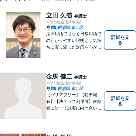
立田 久義
弁護士
きずな綜合法律事務所
岡山県
岡山市北区
|
法律用語ではなく日常用語で
詳細を見
のわかりやすい説明と，気持
る
ちに寄り添った対応を心がけ
ています。
金馬 健二
弁護士
きずな綜合法律事務所
岡山県
岡山市北区
|
【バリアフリー】【駐車場
詳細を見
有】【法テラス利用可】依頼
る
者に対して誠実に向き合い、
寄り添うことを心がけており
ます。 どんなときでもすぐに
案件に取り掛かることができ
るように準備していますので