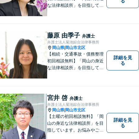
る
な法律相談所」を目指してい
ます。お悩みやご不安を抱え
た方のお力になれるよう全力
でサポートしていきます。ど
んなささいなことでも構いま
藤原 由季子
弁護士
せん。お気軽にご相談くださ
弁護士法人菊池綜合法律事務所
い。【土曜日も受付可能】
岡山県
岡山市北区
|
【専用駐車場あり】
【相続・交通事故・債務整理
詳細を見
初回相談無料】「岡山の身近
る
な法律相談所」を目指してい
ます。お悩みやご不安を抱え
た方のお力になれるよう全力
でサポートしていきます。ど
んなささいなことでも構いま
宮井 啓
弁護士
せん。お気軽にご相談くださ
弁護士法人菊池綜合法律事務所
い。【土曜日も受付可能】
岡山県
岡山市北区
|
【専用駐車場あり】
【土曜の初回相談無料】「岡
詳細を見
山の身近な法律相談所」を目
る
指しています。お悩みやご不
安を抱えた方のお力になれる