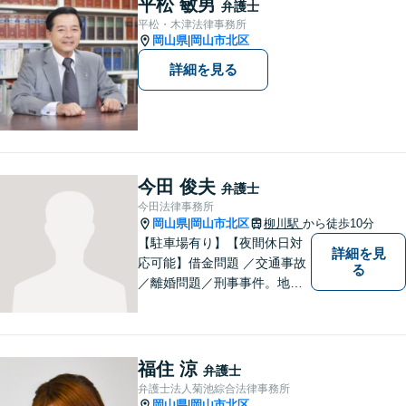
平松 敏男
弁護士
お気軽にご相談ください。
平松・木津法律事務所
岡山県
岡山市北区
|
詳細を見る
今田 俊夫
弁護士
今田法律事務所
岡山県
岡山市北区
柳川駅
から徒歩10分
|
【駐車場有り】【夜間休日対
詳細を見
応可能】借金問題 ／交通事故
る
／離婚問題／刑事事件。地域
の方々に親身に寄り添える弁
護士を目指して日々の業務に
取り組んでおりますのでお気
軽にご相談ください。
福住 涼
弁護士
弁護士法人菊池綜合法律事務所
岡山県
岡山市北区
|