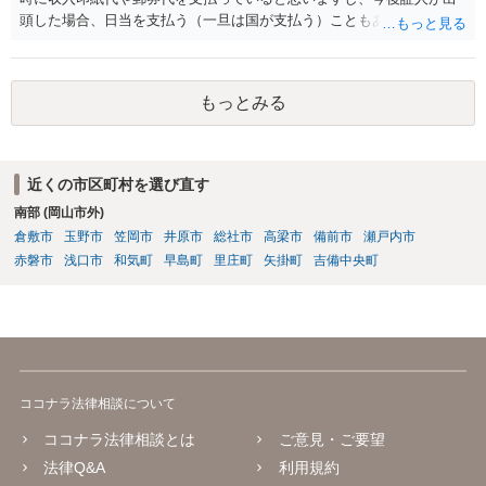
頭した場合、日当を支払う（一旦は国が支払う）こともあり得ます。
２）答弁書の体は一応なしています。本格的な主張は第２回口頭弁論
期日以降になるのでしょう。 ３）第１回口頭弁論期日は、答弁書を提
出していれば擬制陳述が認められます。ご指摘のとおり、第２回以降
もっとみる
を想定しています。ご存じかと思いますが、裁判費用と訴訟費用は異
なります。 ４）あなたの請求内容次第です。費用度外視で代理人弁護
士を付けてきたということは、しっかり対応しないと敗訴するかもと
いう危機感があるのかもしれません。そうしますと、あなたも代理人
近くの市区町村を選び直す
弁護士を付けることを検討すべきかもしれません。 ５）副次的な理由
南部 (岡山市外)
としてはあり得ないわけではないですが、単純にあなたの請求を認め
ていないのだと思います。
倉敷市
玉野市
笠岡市
井原市
総社市
高梁市
備前市
瀬戸内市
赤磐市
浅口市
和気町
早島町
里庄町
矢掛町
吉備中央町
ココナラ法律相談について
ココナラ法律相談とは
ご意見・ご要望
法律Q&A
利用規約