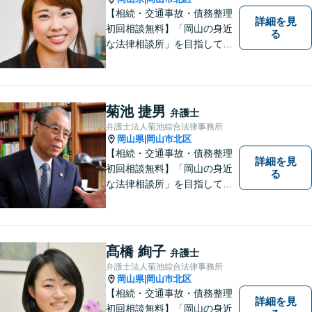
【相続・交通事故・債務整理
詳細を見
初回相談無料】「岡山の身近
る
な法律相談所」を目指してい
ます。お悩みやご不安を抱え
た方のお力になれるよう全力
でサポートしていきます。ど
んなささいなことでも構いま
菊池 捷男
弁護士
せん。お気軽にご相談くださ
弁護士法人菊池綜合法律事務所
い。【土曜日も受付可能】
岡山県
岡山市北区
|
【専用駐車場あり】
【相続・交通事故・債務整理
詳細を見
初回相談無料】「岡山の身近
る
な法律相談所」を目指してい
ます。お悩みやご不安を抱え
た方のお力になれるよう全力
でサポートしていきます。ど
んなささいなことでも構いま
髙橋 絢子
弁護士
せん。お気軽にご相談くださ
弁護士法人菊池綜合法律事務所
い。【土曜日も受付可能】
岡山県
岡山市北区
|
【専用駐車場あり】
【相続・交通事故・債務整理
詳細を見
初回相談無料】「岡山の身近