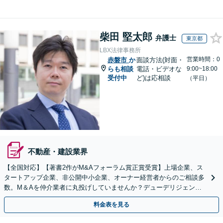
柴田 堅太郎
弁護士
東京都
LBX法律事務所
営業時間：0
赤磐市
か
面談方法(対面・
らも相談
電話・ビデオな
9:00~18:00
受付中
ど)は応相談
（平日）
不動産・建設業界
【全国対応】【著書2作がM&Aフォーラム賞正賞受賞】上場企業、ス
タートアップ企業、非公開中小企業、オーナー経営者からのご相談多
数。M＆Aを仲介業者に丸投げしていませんか？デューデリジェンス
や契約書作成・交渉はお任せください【初回無料】
料金表を見る