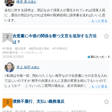
峰岸 泉
弁護士
会社に対する請求は，登記をみて清算人が選任されていれば清算人宛
に，選任の登記がなければ当時の取締役宛に請求書を送ればいいと思
います。
2
合意書に今後の関係を断つ文言を追加する方法
は？
#不動産・建設業界
#顧問弁護士契約
#不祥事対応
#契約書作成・リーガルチェック
2025年12月9日
役にたった
5
井上 祐司
弁護士
>私側は今後一切、関わりたくない相手なので合意書にその文言を入れ
てほしいのですが 相手の弁護士さんに文面の変更を頼んでもいいので
しょうか？ こういったご質問の場合は、必ず具体的な合意書案をも
って法律相談を受けないと、的確なアドバイスが困難です。 一般的
には、ご質問のような懸念を払しょくするために、 「甲及び乙は，本
示談書に記載するもののほか，甲と乙の間には何らの債権債務が存し
3
債務不履行、支払い義務違反
ないことを相互に確認する。」 という清算条項を入れることが一般的
です。 以上に加え、「本件については，当事者協議の結果，上記示
#不動産・建設業界
#契約書作成・リーガルチェック
#不祥事対応