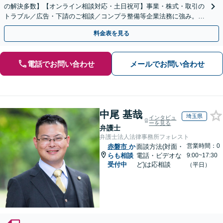
の解決多数】【オンライン相談対応・土日祝可】事業・株式・取引の
トラブル／広告・下請のご相談／コンプラ整備等企業法務に強み。株
式の相続／誹謗中傷対策／不動産問題まで幅広く対応！
料金表を見る
電話でお問い合わせ
メールでお問い合わせ
中尾 基哉
埼玉県
インタビュ
ーを見る
弁護士
弁護士法人法律事務所フォレスト
営業時間：0
赤磐市
か
面談方法(対面・
らも相談
電話・ビデオな
9:00~17:30
受付中
ど)は応相談
（平日）