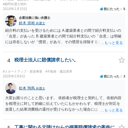
談条件のとおり示談が成立したので，今後本件の上記示談内容に関し
#顧問弁護士契約
2018年1月15日
役にたった
5
てはどんな事情が生じても双方共裁判上又は裁判外においても一切異
議，請求の申立をしないことを誓約する。」という条項を入れること
企業法務に強い弁護士
がありますが、この条項は一つのプレッシャーのようなもので、現実
鈴木 崇裕
弁護士
には今後一切裁判を起こす権利を放棄する、という合意はできません
紹介料の支払いを受けるためには A 建築業者との間で紹介料支払いの
し、予測できない後発的損害については示談後であっても請求できる
「合意」があった B 建築業者との間で紹介料支払いの「合意」は明確
ので、上記の清算条項のみの場合がほとんどです。
には存在しないが「慣習」があり、その慣習を排除する合意がない と
いういずれかの状況にあったことを主張立証する必要があります。 も
っとも、裁判所は「慣習」を容易には認めませんから、Aの主張に重き
をおくほうがよろしいと思います。 Aの主張で重要になるのは、例え
4
税理士法人に賠償請求したい。
ば ・相手方建築業者が「当初払う」と言っていた事実、経緯、内容 ・
貴社が相手方建築業者に対して紹介料支払いを求めた事実 、経緯、内
#スタートアップ・新規事業
#不動産・建設業界
容 ・相手方建築業者が過去に紹介料を支払った事実 ・相手方建築業者
2026年2月6日
役にたった
3
が施主に対して紹介料支払いを前提とする言動をしていたかどうか な
どです（これに限られません。）。 弁護士に相談のうえ、詳細な事実
松本 翔馬
弁護士
関係を説明して見通しを立て、相手方建築業者に対する請求を行なっ
大変お困りのことと思います。 依頼者が税理士と契約して、依頼内容
ていくことになると思います。
を税理士に対して的確に伝えていたにもかかわらず、税理士が対応を
放置した結果消費税の還付が受けられなかった場合には、賠償請求で
きる余地があります。 本件では、 ①過誤があった業務が契約範囲内で
あるか否かという問題 ②税理士本人が税務業務をしていなかったとい
う税理士職務の妥当性の問題 ③クライアントが誤って簡易課税届出書
5
工事に関わる元請けからの損害賠償請求の案件に