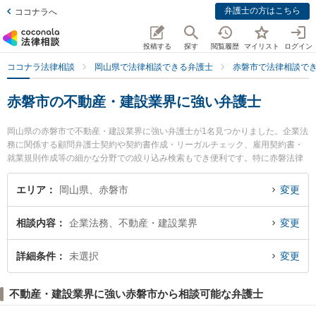
弁護士の方はこちら
ココナラへ
投稿する
探す
閲覧履歴
マイリスト
ログイン
ココナラ法律相談
岡山県で法律相談できる弁護士
赤磐市で法律相談で
赤磐市の不動産・建設業界に強い弁護士
岡山県の赤磐市で不動産・建設業界に強い弁護士が1名見つかりました。企業法
務に関係する顧問弁護士契約や契約書作成・リーガルチェック、雇用契約書・
就業規則作成等の細かな分野での絞り込み検索もでき便利です。特に赤磐法律
事務所の青木 一馬弁護士のプロフィール情報や弁護士費用、強みなどが注目さ
れています。『赤磐市で土日や夜間に発生した不動産・建設業界のトラブルを
エリア
岡山県、赤磐市
変更
今すぐに弁護士に相談したい』『不動産・建設業界のトラブル解決の実績豊富
な近くの弁護士を検索したい』『初回相談無料で不動産・建設業界を法律相談
相談内容
企業法務、不動産・建設業界
変更
できる赤磐市内の弁護士に相談予約したい』などでお困りの相談者さんにおす
すめです。
詳細条件
未選択
変更
不動産・建設業界に強い赤磐市から相談可能な弁護士