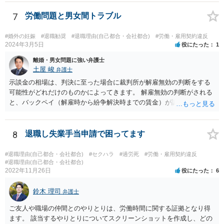
る可能性があると考える説が有力です。 ただし，いずれの説をとった
場合でも，会社にとって「不利な時期」に辞任したときは，「やむを
7
労働問題と男女間トラブル
得ない事由」がない限り，会社の損害を賠償しなければならなくなり
ます。 健康上の理由は「やむを得ない事由」の典型ですが，程度によ
#婚外の妊娠
#退職勧奨
#退職理由(自己都合・会社都合)
#労働・雇用契約違反
って異なります。 子会社の代表取締役が辞任を認めてくれるのであれ
2024年3月5日
役にたった
1
ば，少なくとも法律上は，親会社（子会社にとっての株主）の承諾は
離婚・男女問題に強い弁護士
必要ありません。 なお，子会社の代表取締役には，取締役辞任の登記
土屋 峻
弁護士
をしてもらわなければなりません。 親会社が株主代表訴訟を提起する
示談金の相場は、判決に至った場合に裁判所が解雇無効の判断をする
ことは理論上可能ですが，あなたに対して追及できる責任は，あなた
可能性がどれだけのものかによってきます。 解雇無効の判断がされる
自身が会社に対して追う責任（例えば任務懈怠責任）の範囲に留まり
と、バックペイ（解雇時から紛争解決時までの賃金）が認められるの
ます。子会社の負債をあなたに負わせることはできません。 実際上問
で、解雇無効の判断をする可能性が高ければバックペイ＋解決金が基
題となるのは，親会社からの圧力により，子会社の代表取締役があな
準となります。解決金の基準は、半年から１年程度の賃金相当額くら
たの辞任に応じてくれない場合ですね。 子会社の代表取締役が全く動
いだと思います。 この件は、弁護士に具体的な内容について、ご相談
8
退職し失業手当申請で困ってます
いてくれないと，辞任の登記をするためには，最終的には訴訟を提起
された方がよい事案だと考えます。
する必要が生じます。
#退職理由(自己都合・会社都合)
#セクハラ
#過労死
#労働・雇用契約違反
#退職理由(自己都合・会社都合)
2022年11月26日
役にたった
6
鈴木 理司
弁護士
ご友人や職場の仲間とのやりとりは、労働時間に関する証拠となり得
ます。 該当するやりとりについてスクリーンショットを作成し、どの