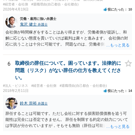
#経営者・会社側
#退職理由(自己都合・会社都合)
2026年4月19日
役にたった
10
労働・雇用に強い弁護士
鬼沢 健士
弁護士
会社側が時間稼ぎをすることはあり得ますが、労働者側が提訴し、和
解に応じない態度を貫いていけば裁判は粛々と進みます。 会社側の対
応に抗うことは十分に可能です。 問題なのは、労働者側が「争わな
い」「諦める」態度をとることです。
6
取締役の辞任について。困っています。法律的に
問題（リスク）がない辞任の仕方を教えてくださ
い。
#法人・ビジネス
#経営者・会社側
#退職理由(自己都合・会社都合)
2018年2月11日
役にたった
14
鈴木 崇裕
弁護士
辞任することは可能です。ただし会社に対する損害賠償債務を追う可
能性は完全には否定できません。 辞任を制限する約定の効力について
は学説が分かれていますが，そもそも無効（辞任は可能）と考える説
と，辞任の効力自体は認め，会社に対する債務不履行責任を負わされ