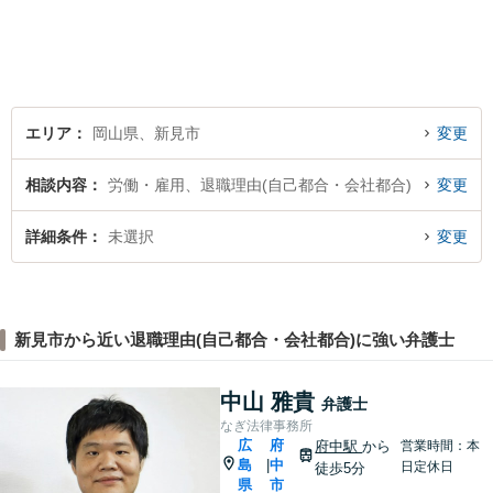
皆さまに距離的にも精神的に
も「近い」法律事務所となれ
るよう職員一同頑張っていま
す。 お気軽にお問い合わせく
ださい。
エリア
岡山県、新見市
変更
相談内容
労働・雇用、退職理由(自己都合・会社都合)
変更
詳細条件
未選択
変更
新見市から近い退職理由(自己都合・会社都合)に強い弁護士
中山 雅貴
弁護士
なぎ法律事務所
広
府
府中駅
から
営業時間：本
島
中
|
日定休日
徒歩5分
県
市