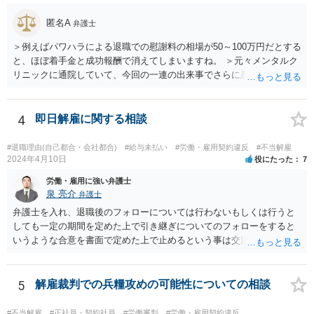
れた場合には断ることは可能なのでしょうか？ 【回答】 契約書に記載
匿名A
がないのであれば，断ることができる可能性があります。 もし上記の
弁護士
ような要求をされた場合は，その根拠を明示してもらってください。
＞例えばパワハラによる退職での慰謝料の相場が50～100万円だとする
と、ほぼ着手金と成功報酬で消えてしまいますね。 ＞元々メンタルク
リニックに通院していて、今回の一連の出来事でさらに悪化した事実
を医師の診断書で証拠として提出しても慰謝料は変わらないですか？
万が一、慰謝料請求が認められるにしても金額としては微々たるもの
かと思いますが、依頼する弁護士に詳細を説明したうえで指示を仰い
4
即日解雇に関する相談
だ方がいいかと思います。
#退職理由(自己都合・会社都合)
#給与未払い
#労働・雇用契約違反
#不当解雇
2024年4月10日
役にたった
7
労働・雇用に強い弁護士
泉 亮介
弁護士
弁護士を入れ、退職後のフォローについては行わないもしくは行うと
しても一定の期間を定めた上で引き継ぎについてのフォローをすると
いうような合意を書面で定めた上で止めるという事は交渉次第で可能
でしょう。 また、弁護士を立てた場合は相手からの連絡の窓口を全て
弁護士とすることができるため、会社からの連絡を止めることもでき
るかと思われます。 精神的に会社側と対応するのが苦痛であるという
5
解雇裁判での兵糧攻めの可能性についての相談
場合には、弁護士を立てた上で退職についての条件面の交渉を行われ
ても良いでしょう。
#不当解雇
#正社員・契約社員
#労働審判
#労働・雇用契約違反