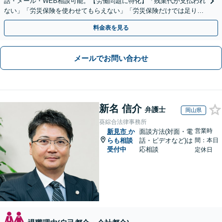
話・メール・WEB相談可能。【労働問題に特化】「残業代が支払われ
ない」「労災保険を使わせてもらえない」「労災保険だけでは足りな
い。損害賠償請求したい」など労働問題はお任せを。
料金表を見る
メールでお問い合わせ
新名 信介
弁護士
岡山県
葵綜合法律事務所
営業時
新見市
か
面談方法(対面・電
らも相談
話・ビデオなど)は
間：本日
受付中
応相談
定休日