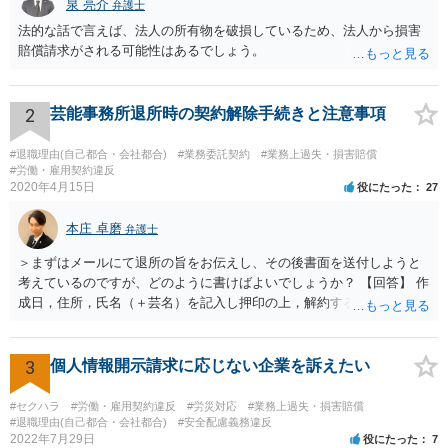
泉 亮介
弁護士
法的な話で言えば、法人の所有物を破損しているため、法人から損害
賠償請求がされる可能性はあるでしょう。
2
芸能事務所退所時の契約解除手続きと注意事項
#退職理由(自己都合・会社都合)
#業務委託契約
#業務上過失・損害賠償
#労働・雇用契約違反
2020年4月15日
役にたった
27
本庄 卓磨
弁護士
＞まずはメールにて退所の旨をお伝えし、その後書面を送付しようと
考えているのですが、どのように書けばよいでしょうか？ 【回答】 作
成日，住所，氏名（＋芸名）を記入し押印の上，解約する旨を伝える
内容を記載してください。 ＞私のような場合は損害賠償を請求される
ようなことはありますでしょうか？ 【回答】 特にないと思われます
が，仮に請求された場合はそれが「損害」に該当するのか検討するこ
3
個人情報開示請求に応じない企業を訴えたい
とになります。 ＞また、事務所をやめる際、「退所後しばらく芸能活
動禁止」「活動するなら名前を変える」ことを事務所側から要求され
#セクハラ
#労働・雇用契約違反
#労災対応
#業務上過失・損害賠償
たという事例を聞いたことがあります。所属する際にいただいた契約
#退職理由(自己都合・会社都合)
#安全配慮義務違反
2022年7月29日
役にたった
7
書にはそのようなことは書いていないのですが、仮にこれらを要求さ