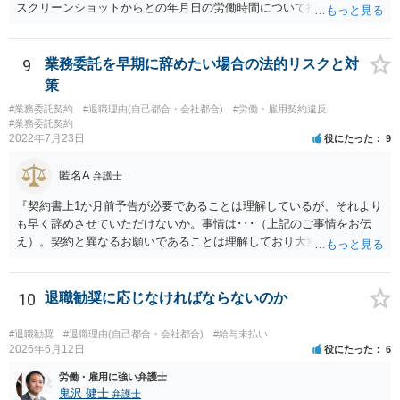
スクリーンショットからどの年月日の労働時間について推定できるか
報告書にまとめ、ハローワークに提出しましょう。
9
業務委託を早期に辞めたい場合の法的リスクと対
策
#業務委託契約
#退職理由(自己都合・会社都合)
#労働・雇用契約違反
#業務委託契約
2022年7月23日
役にたった
9
匿名A
弁護士
『契約書上1か月前予告が必要であることは理解しているが、それより
も早く辞めさせていただけないか。事情は･･･（上記のご事情をお伝
え）。契約と異なるお願いであることは理解しており大変申し訳ない
が、ご理解いただけると有り難い。』とお伝えされることでいかがで
しょうか。 先方は事業の一環として業務委託をしていますので、契約
書の内容をベースに話をしてくるものと思います。 ですので、契約の
10
退職勧奨に応じなければならないのか
規定を理解していることを示した上で、それでもなお事情があるため
真摯にお願いしたい、とお伝えした方が、多少は話が進みやすいかと
#退職勧奨
#退職理由(自己都合・会社都合)
#給与未払い
思います。
2026年6月12日
役にたった
6
労働・雇用に強い弁護士
鬼沢 健士
弁護士