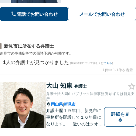
にアドバイス・サポートをいたしま
す。お困りの際は、ぜひご相談くださ
電話でお問い合わせ
メールでお問い合わせ
い。【弁護士歴20年以上】
新見市に所在する弁護士
新見市の事務所等での面談予約が可能です。
1
人の弁護士が見つかりました
(検索結果について詳しくは
こちら
)
1件中 1-1件を表示
大山 知康
弁護士
弁護士法人岡山パブリック法律事務所 ゆずりは新見支
所
岡山県
新見市
|
弁護士歴１９年目、新見市に
詳細を見
事務所を開設して１６年目に
る
なります。 「近いのはクオリ
ティ」をモットーに、地元の