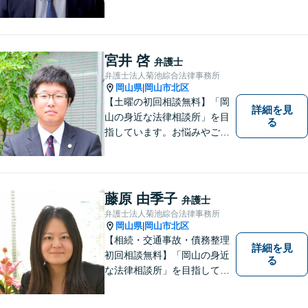
す！些細なことでも是非一度
ご相談ください。【キッズス
ペースあり】
宮井 啓
弁護士
弁護士法人菊池綜合法律事務所
岡山県
岡山市北区
|
【土曜の初回相談無料】「岡
詳細を見
山の身近な法律相談所」を目
る
指しています。お悩みやご不
安を抱えた方のお力になれる
よう、全力でサポートしてい
きます。どんなささいなこと
でも構いません。お気軽にご
藤原 由季子
弁護士
相談ください。【土曜日も受
弁護士法人菊池綜合法律事務所
付可能】【専用駐車場あり】
岡山県
岡山市北区
|
【相続・交通事故・債務整理
詳細を見
初回相談無料】「岡山の身近
る
な法律相談所」を目指してい
ます。お悩みやご不安を抱え
た方のお力になれるよう全力