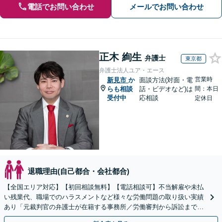
電話でお問い合わせ
メールでお問い合わせ
正木 絢生
弁護士
東京都
弁護士法人ユア・エース
営業時
新見市
か
面談方法(対面・電
らも相談
話・ビデオなど)は
間：本日
受付中
応相談
定休日
退職理由(自己都合・会社都合)
【全国エリア対応】【初回相談無料】【電話相談可】不当解雇や未払
い残業代、職場でのハラスメントなど様々な労働問題の取り扱い実績
あり「元裁判官の弁護士が在籍する事務所／労働審判から訴訟まで、
裁判官経験を活かした最適な戦略を立案」