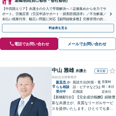
退職理由(自己都合・会社都合)
【中四国エリア】弁護士の介入で早期解決へ！証拠集めから全力でサ
ポート。労働災害（労災申請サポート・損害賠償請求）／不当解雇／
未払い残業代等、幅広い問題に対応【顧問経験多数】労務管理の的確
なアドバイスに注力【夜間・休日対応】【岡山駅10分】
料金表を見る
電話でお問い合わせ
メールでお問い合わせ
中山 雅雄
弁護士
東京都
裕綜合法律事務所
営業時
新見市
か
面談方法(対面・電
らも相談
話・ビデオなど)は
間：本日
受付中
応相談
定休日
【新橋駅5分】【完全成功報酬】経験豊
富な弁護士が、良質なリーガルサービ
スを提供いたします。ひとりでも多く
の方が笑顔で未来を歩めるよう、丁寧