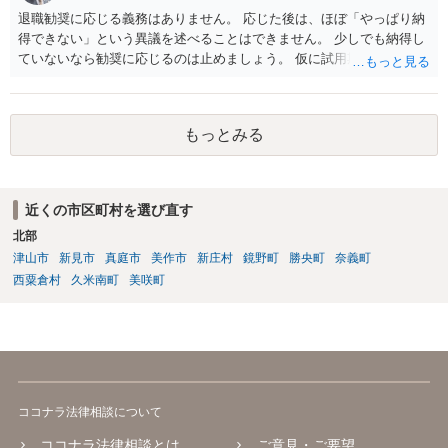
退職勧奨に応じる義務はありません。 応じた後は、ほぼ「やっぱり納
得できない」という異議を述べることはできません。 少しでも納得し
ていないなら勧奨に応じるのは止めましょう。 仮に試用期間満了時に
本採用拒否とされれば、それを争うことは考えられます。
もっとみる
近くの市区町村を選び直す
北部
津山市
新見市
真庭市
美作市
新庄村
鏡野町
勝央町
奈義町
西粟倉村
久米南町
美咲町
ココナラ法律相談について
ココナラ法律相談とは
ご意見・ご要望