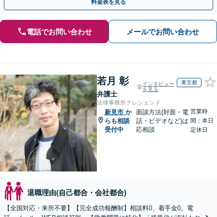
料金表を見る
電話でお問い合わせ
メールでお問い合わせ
若月 彰
東京都
インタビュー
を見る
弁護士
法律事務所クレシェンド
営業時
新見市
か
面談方法(対面・電
らも相談
話・ビデオなど)は
間：本日
受付中
応相談
定休日
退職理由(自己都合・会社都合)
【全国対応・来所不要】【完全成功報酬制】相談料0、着手金0。電