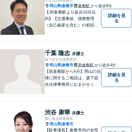
やまね法律事務所
岡山県
倉敷市
倉敷駅
から徒歩9分
|
【JR倉敷駅より徒歩10分以
詳細を見
内】【交通事故、債務整理
る
（自己破産を含む）の初回相
談６０分無料】
千葉 隆志
弁護士
森下総合法律事務所
岡山県
倉敷市
新倉敷駅
から徒歩4分
|
【新倉敷駅から5分】岡山の法
詳細を見
律に関するご相談は、森下総
る
合法律事務所におまかせくだ
さい。お困りの方は、お気軽
にお問い合わせください。
渋谷 康華
弁護士
青い鳥法律事務所
岡山県
倉敷市
|
【駐車場有】倉敷市内の女性