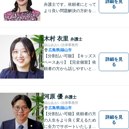
詳細を見
弁護士です。依頼者にとって
る
より良い問題解決の方針を示
すために、まず依頼者の気持
ちを理解することを大切にし
ています。法律問題は早めの
ご相談が納得のいく解決への
木村 衣里
弁護士
第一歩です。お一人で悩まず
福山あおい法律事務所
に、お気軽にご相談くださ
広島県
福山市
|
い。
【分割払い可能】【キッズス
詳細を見
ペースあり】【完全個室】依
る
頼者の方から話しやすいと定
評があります。日々の生活の
中の不安や些細な問題であっ
ても是非お気軽に弁護士にご
相談ください。
河原 優
弁護士
福山あおい法律事務所
広島県
福山市
|
【分割払い可能】依頼者の方
詳細を見
の人生をより良く変えるため
る
に全力でサポートいたしま