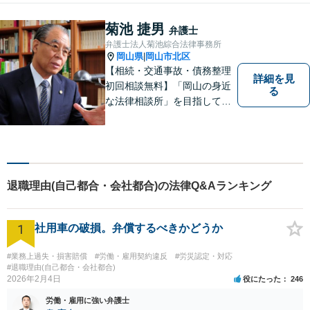
でサポートしていきます。ど
んなささいなことでも構いま
菊池 捷男
弁護士
せん。お気軽にご相談くださ
弁護士法人菊池綜合法律事務所
い。【土曜日も受付可能】
岡山県
岡山市北区
|
【専用駐車場あり】
【相続・交通事故・債務整理
詳細を見
初回相談無料】「岡山の身近
る
な法律相談所」を目指してい
ます。お悩みやご不安を抱え
た方のお力になれるよう全力
でサポートしていきます。ど
んなささいなことでも構いま
せん。お気軽にご相談くださ
退職理由(自己都合・会社都合)の法律Q&Aランキング
い。【土曜日も受付可能】
【専用駐車場あり】
1
社用車の破損。弁償するべきかどうか
#業務上過失・損害賠償
#労働・雇用契約違反
#労災認定・対応
#退職理由(自己都合・会社都合)
2026年2月4日
役にたった
246
労働・雇用に強い弁護士