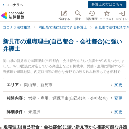
弁護士の方はこちら
ココナラへ
投稿する
探す
閲覧履歴
マイリスト
ログイン
ココナラ法律相談
岡山県で法律相談できる弁護士
新見市で法律相談で
新見市の退職理由(自己都合・会社都合)に強い
弁護士
岡山県の新見市で退職理由(自己都合・会社都合)に強い弁護士が1名見つかりま
した。WEB面談に対応している弁護士なども掲載中。労働・雇用に関係する不
当解雇や退職勧奨、内定取消等の細かな分野での絞り込み検索もでき便利で
す。特に弁護士法人岡山パブリック法律事務所 ゆずりは新見支所の大山 知康弁
護士のプロフィール情報や弁護士費用、強みなどが注目されています。『新見
エリア
岡山県、新見市
変更
市で土日や夜間に発生した退職理由(自己都合・会社都合)のトラブルを今すぐに
弁護士に相談したい』『退職理由(自己都合・会社都合)のトラブル解決の実績豊
相談内容
労働・雇用、退職理由(自己都合・会社都合)
変更
富な近くの弁護士を検索したい』『初回相談無料で退職理由(自己都合・会社都
合)を法律相談できる新見市内の弁護士に相談予約したい』などでお困りの相談
者さんにおすすめです。
詳細条件
未選択
変更
退職理由(自己都合・会社都合)に強い新見市から相談可能な弁護