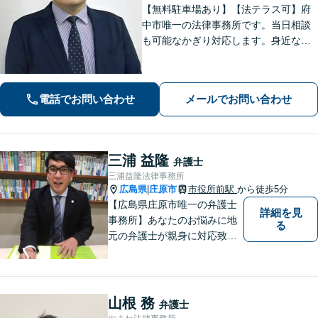
【無料駐車場あり】【法テラス可】府
中市唯一の法律事務所です。当日相談
も可能なかぎり対応します。身近な相
談相手として親身にご相談に乗りま
す。相続・離婚・借金など、お困りご
とがありましたら、まずはお気軽にご
電話でお問い合わせ
メールでお問い合わせ
相談ください。【出張相談に対応】
【秘密厳守】
三浦 益隆
弁護士
三浦益隆法律事務所
広島県
庄原市
市役所前駅
から徒歩5分
|
【広島県庄原市唯一の弁護士
詳細を見
事務所】あなたのお悩みに地
る
元の弁護士が親身に対応致し
ます。
山根 務
弁護士