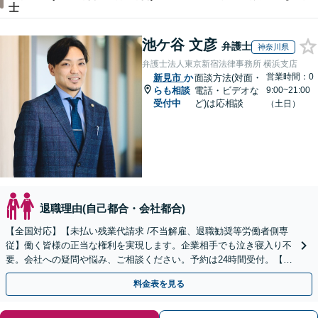
士
池ケ谷 文彦
弁護士
神奈川県
弁護士法人東京新宿法律事務所 横浜支店
営業時間：0
新見市
か
面談方法(対面・
らも相談
電話・ビデオな
9:00~21:00
受付中
ど)は応相談
（土日）
退職理由(自己都合・会社都合)
【全国対応】【未払い残業代請求 /不当解雇、退職勧奨等労働者側専
従】働く皆様の正当な権利を実現します。企業相手でも泣き寝入り不
要。会社への疑問や悩み、ご相談ください。予約は24時間受付。【初
回面談無料】【夜間・休日対応可】
料金表を見る