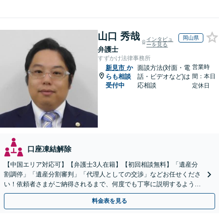
山口 秀哉
岡山県
インタビュ
ーを見る
弁護士
すずかけ法律事務所
営業時
新見市
か
面談方法(対面・電
らも相談
話・ビデオなど)は
間：本日
受付中
応相談
定休日
口座凍結解除
【中国エリア対応可】【弁護士3人在籍】【初回相談無料】「遺産分
割調停」「遺産分割審判」「代理人としての交渉」などお任せくださ
い！依頼者さまがご納得されるまで、何度でも丁寧に説明するよう心
掛けています【土日祝／夜間対応可】【当日／電話相談可】
料金表を見る