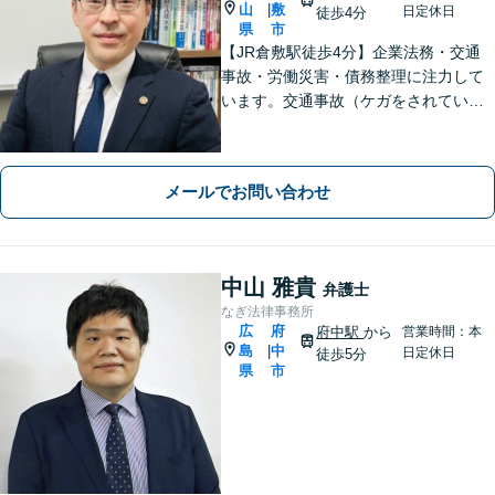
山
敷
|
日定休日
徒歩4分
県
市
【JR倉敷駅徒歩4分】企業法務・交通
事故・労働災害・債務整理に注力して
います。交通事故（ケガをされている
被害者の方）、債務整理（過払い金請
求を含む）、労働災害、他士業からの
ご紹介がある場合の事業者相談は初回
メールでお問い合わせ
無料です。
中山 雅貴
弁護士
なぎ法律事務所
広
府
府中駅
から
営業時間：本
島
中
|
日定休日
徒歩5分
県
市