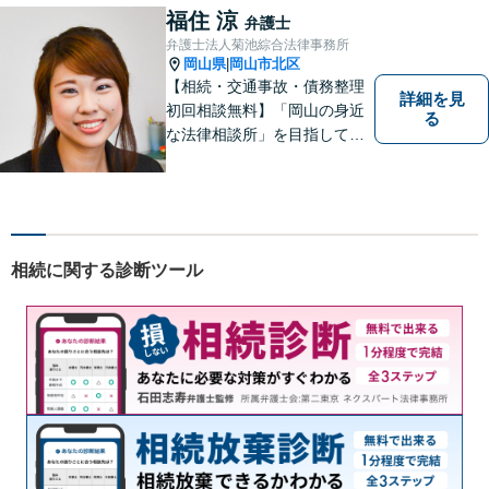
相談ください。
福住 涼
弁護士
弁護士法人菊池綜合法律事務所
岡山県
岡山市北区
|
【相続・交通事故・債務整理
詳細を見
初回相談無料】「岡山の身近
る
な法律相談所」を目指してい
ます。お悩みやご不安を抱え
た方のお力になれるよう全力
でサポートしていきます。ど
んなささいなことでも構いま
せん。お気軽にご相談くださ
相続に関する診断ツール
い。【土曜日も受付可能】
【専用駐車場あり】