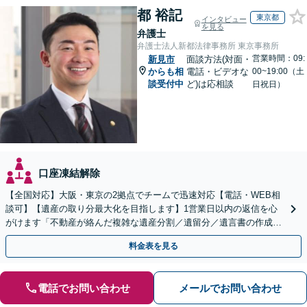
都 裕記
東京都
インタビュー
を見る
弁護士
弁護士法人新都法律事務所 東京事務所
営業時間：09:
新見市
面談方法(対面・
からも相
電話・ビデオな
00~19:00（土
談受付中
ど)は応相談
日祝日）
口座凍結解除
【全国対応】大阪・東京の2拠点でチームで迅速対応【電話・WEB相
談可】【遺産の取り分最大化を目指します】1営業日以内の返信を心
がけます「不動産が絡んだ複雑な遺産分割／遺留分／遺言書の作成・
執行／事業承継など、お任せください」【休日相談あり】
料金表を見る
電話でお問い合わせ
メールでお問い合わせ