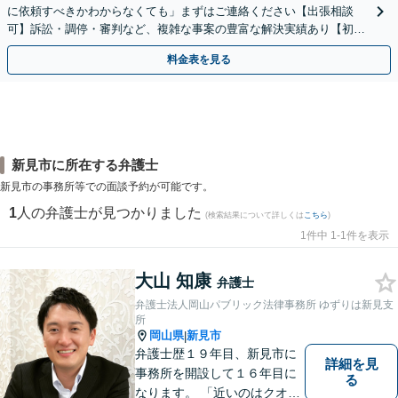
に依頼すべきかわからなくても」まずはご連絡ください【出張相談
可】訴訟・調停・審判など、複雑な事案の豊富な解決実績あり【初回
相談無料】初回面談のみで解決できるケースもあります
料金表を見る
新見市に所在する弁護士
新見市の事務所等での面談予約が可能です。
1
人の弁護士が見つかりました
(検索結果について詳しくは
こちら
)
1件中 1-1件を表示
大山 知康
弁護士
弁護士法人岡山パブリック法律事務所 ゆずりは新見支
所
岡山県
新見市
|
弁護士歴１９年目、新見市に
詳細を見
事務所を開設して１６年目に
る
なります。 「近いのはクオリ