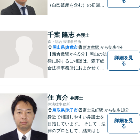
る
（自己破産を含む）の初回相
談６０分無料】
千葉 隆志
弁護士
森下総合法律事務所
岡山県
倉敷市
新倉敷駅
から徒歩4分
|
【新倉敷駅から5分】岡山の法
詳細を見
律に関するご相談は、森下総
る
合法律事務所におまかせくだ
さい。お困りの方は、お気軽
にお問い合わせください。
住 真介
弁護士
住法律事務所
鳥取県
米子市
富士見町駅
から徒歩10分
|
身近で相談しやすい弁護士を
詳細を見
目指しています。 そして，法
る
律のプロとして、結果はもち
ろん，解決に至る過程にこだ