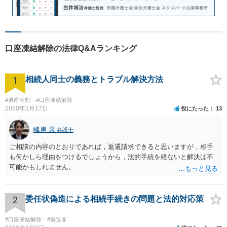
口座凍結解除の法律Q&Aランキング
1
相続人同士の義務とトラブル解決方法
#遺産分割
#口座凍結解除
2020年3月17日
役にたった
13
峰岸 泉
弁護士
ご相談の内容のとおりであれば，返還請求できると思いますが，相手
も何かしら理由をつけるでしょうから，法的手続を経ないと解決は不
可能かもしれません。
2
委任状偽造による相続手続きの問題と法的対応策
#口座凍結解除
#偽造罪