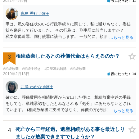
2021年4月9日
役にたった
11
高島 秀行
弁護士
甲は、私の委任状のいる行政手続きに関して、私に断りもなく、委任
状を偽造して行いました。 その行為は、刑事罰に該当しますか？
私文章偽造罪、同行使罪に該当します。 一般的に、頼まれた（委任さ
れた）人は、行政に提出する委任状の署名を偽造できるのでしょう
か？ 委任状を偽造して使用することはまでは依頼の範囲ではない
ので できないと思います。
3
相続放棄したあとの葬儀代金はもらえるのか？
#相続放棄
#相続手続き
#口座凍結解除
#相続放棄
2019年2月13日
役にたった
14
井澤 わかな
弁護士
確かに、葬儀費用を相続財産から支出した後に、相続放棄申述の手続
をしても、単純承認をしたとみなされる「処分」にあたらないとされ
ています。 (相続放棄後に支出ではなく、葬儀の方が先に来るのが通常
だと思いますので、葬儀→葬儀費用を相続財産から支出→相続放棄申
述の手続ということだと思いますが) ただ、葬儀費用ならいくらでもよ
いということではなく、身分相応の、社会的儀式として当然認められ
4
死亡から三年経過。遺産相続がある事を最近しり
る程度の金額に留まると考えた方がよいです。 もし、相続人の皆さん
ましたが放棄できますでしょうか？