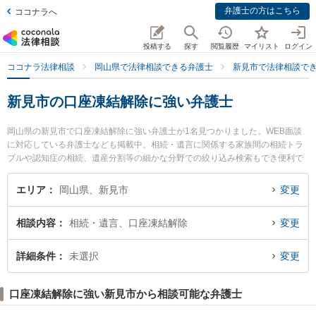
弁護士の方はこちら
ココナラへ
投稿する
探す
閲覧履歴
マイリスト
ログイン
ココナラ法律相談
岡山県で法律相談できる弁護士
新見市で法律相談で
新見市の口座凍結解除に強い弁護士
岡山県の新見市で口座凍結解除に強い弁護士が1名見つかりました。WEB面談
に対応している弁護士なども掲載中。相続・遺言に関係する家族間の相続トラ
ブルや認知症の相続、遺産分割等の細かな分野での絞り込み検索もでき便利で
す。特に弁護士法人岡山パブリック法律事務所 ゆずりは新見支所の大山 知康弁
護士のプロフィール情報や弁護士費用、強みなどが注目されています。『新見
エリア
岡山県、新見市
変更
市で土日や夜間に発生した口座凍結解除のトラブルを今すぐに弁護士に相談し
たい』『口座凍結解除のトラブル解決の実績豊富な近くの弁護士を検索した
相談内容
相続・遺言、口座凍結解除
変更
い』『初回相談無料で口座凍結解除を法律相談できる新見市内の弁護士に相談
予約したい』などでお困りの相談者さんにおすすめです。
詳細条件
未選択
変更
口座凍結解除に強い新見市から相談可能な弁護士