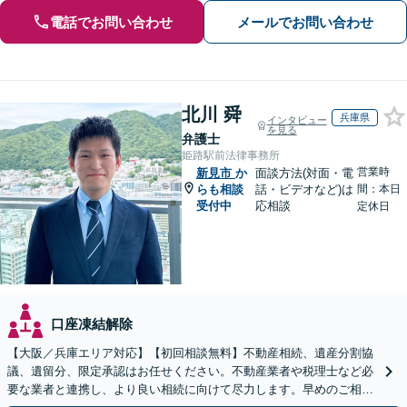
電話でお問い合わせ
メールでお問い合わせ
北川 舜
兵庫県
インタビュー
を見る
弁護士
姫路駅前法律事務所
営業時
新見市
か
面談方法(対面・電
らも相談
話・ビデオなど)は
間：本日
受付中
応相談
定休日
口座凍結解除
【大阪／兵庫エリア対応】【初回相談無料】不動産相続、遺産分割協
議、遺留分、限定承認はお任せください。不動産業者や税理士など必
要な業者と連携し、より良い相続に向けて尽力します。早めのご相談