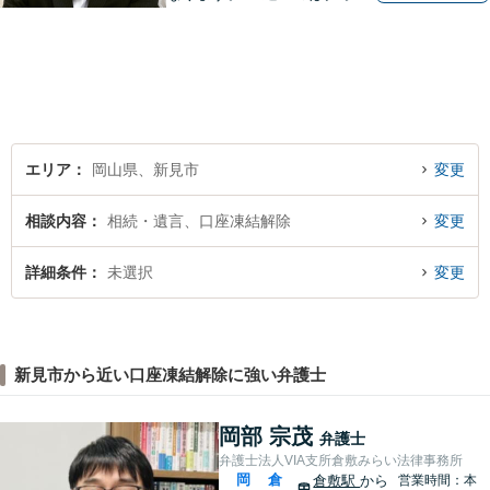
ティ」をモットーに、地元の
皆さまに距離的にも精神的に
も「近い」法律事務所となれ
るよう職員一同頑張っていま
す。 お気軽にお問い合わせく
ださい。
エリア
岡山県、新見市
変更
相談内容
相続・遺言、口座凍結解除
変更
詳細条件
未選択
変更
新見市から近い口座凍結解除に強い弁護士
岡部 宗茂
弁護士
弁護士法人VIA支所倉敷みらい法律事務所
岡
倉
倉敷駅
から
営業時間：本