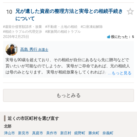
10
兄が遺した資産の整理方法と実母との相続手続き
について
#遺留分侵害額請求・放棄
#不動産・土地の相続
#口座凍結解除
#相続トラブルの代理交渉
#家族間の相続トラブル
2026年2月25日
役にたった
5
高島 秀行
弁護士
実母も90歳を超えており、その相続が自分にあるなら先に贈与などで
貰いたいが可能なのでしようか。 実母がご存命であれば、兄の相続人
は母のみとなります。 実母が相続放棄をしてくれればあなた方兄弟及
び実母の子が相続人となります。 実母に連絡を取って話してみるほか
ないと思います。
もっとみる
近くの市区町村を選び直す
北部
津山市
新見市
真庭市
美作市
新庄村
鏡野町
勝央町
奈義町