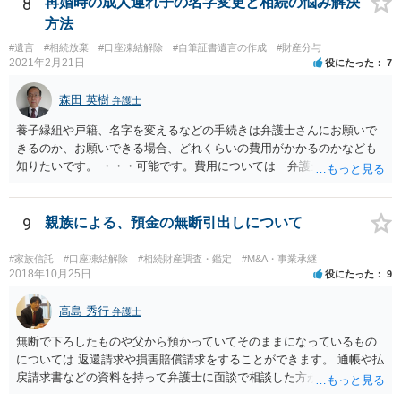
8
再婚時の成人連れ子の名字変更と相続の悩み解決
方法
#遺言
#相続放棄
#口座凍結解除
#自筆証書遺言の作成
#財産分与
2021年2月21日
役にたった
7
森田 英樹
弁護士
養子縁組や戸籍、名字を変えるなどの手続きは弁護士さんにお願いで
きるのか、お願いできる場合、どれくらいの費用がかかるのかなども
知りたいです。 ・・・可能です。費用については 弁護士と直接面談
の上 内容を確認し 協議の上個別に契約によって決まることになっ
ています。 やはり、成人した子のことまでごちゃごちゃ考えず、自分
の事だけ考えるべきなのでしょうか ・・・お子さんの事をまで含め良
9
親族による、預金の無断引出しについて
い解決案があればお悩みになるのは当然と言えば当然のことです。 彼
と親子関係を結びたいと思っているが、名字は変えたくない・・・養
#家族信託
#口座凍結解除
#相続財産調査・鑑定
#M&A・事業承継
子縁組の必要があり 氏も変更することになります。 しかし 彼は成人
2018年10月25日
役にたった
9
しているとは言え、自分の子と私の連れ子、全て平等にしたいと希
望。もちろん私もそうできればと思います。 ・・・婚姻前の契約 あ
高島 秀行
弁護士
るいは 遺言書などで その意思を実現する方法はあります。 弁護
無断で下ろしたものや父から預かっていてそのままになっているもの
士に相談してみてください。
については 返還請求や損害賠償請求をすることができます。 通帳や払
戻請求書などの資料を持って弁護士に面談で相談した方がよいと思い
ます。