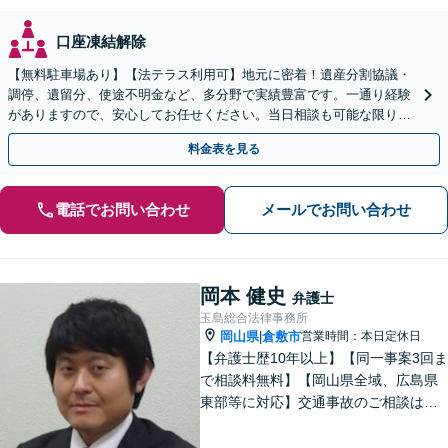
口座凍結解除
【無料駐車場あり】【法テラス利用可】地元に密着！遺産分割協議・
調停、遺留分、使途不明金など、多分野で実績豊富です。一通り経験
がありますので、安心してお任せください。当日相談も可能な限り対
応します。悩まずお早めにご相談ください【出張相談対応】
料金表を見る
電話でお問い合わせ
メールでお問い合わせ
岡本 健史
弁護士
玉島総合法律事務所
岡山県
倉敷市
営業時間：本日定休日
|
【弁護士歴10年以上】【同一事案3回ま
で相談料無料】【岡山県全域、広島県
東部等に対応】交通事故のご相談はお
任せください！「1円でも多く」賠償金
の獲得を目指します！保険会社の対