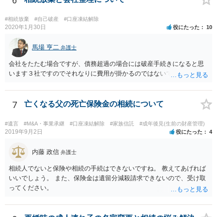
6
#相続放棄
#自己破産
#口座凍結解除
2020年1月30日
役にたった
10
馬場 亨二
弁護士
会社をたたむ場合ですが、債務超過の場合には破産手続きになると思
います３社ですのでそれなりに費用が掛かるのではないでしょうか。
7
亡くなる父の死亡保険金の相続について
#遺言
#M&A・事業承継
#口座凍結解除
#家族信託
#成年後見(生前の財産管理)
2019年9月2日
役にたった
4
内藤 政信
弁護士
相続人でないと保険や相続の手続はできないですね。 教えてあげれば
いいでしょう。 また、保険金は遺留分減殺請求できないので、受け取
ってください。