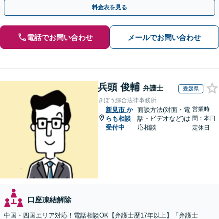
が複雑化を防ぐカギとなります【休日相談可】
料金表を見る
電話でお問い合わせ
メールでお問い合わせ
兵頭 俊輔
弁護士
愛媛県
きぼう綜合法律事務所
営業時
新見市
か
面談方法(対面・電
らも相談
話・ビデオなど)は
間：本日
受付中
応相談
定休日
口座凍結解除
中国・四国エリア対応！電話相談OK【弁護士歴17年以上】「弁護士