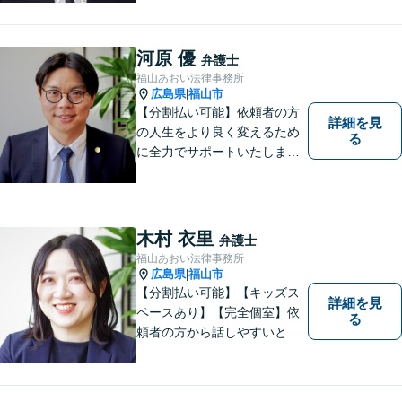
わり，質の高いサービスを提
供します。 また，相談者様、
依頼者様の心を理解し，寄り
河原 優
弁護士
添いながら問題い解決のサポ
福山あおい法律事務所
ートを心がけています。
広島県
福山市
|
【分割払い可能】依頼者の方
詳細を見
の人生をより良く変えるため
る
に全力でサポートいたしま
す！些細なことでも是非一度
ご相談ください。【キッズス
ペースあり】
木村 衣里
弁護士
福山あおい法律事務所
広島県
福山市
|
【分割払い可能】【キッズス
詳細を見
ペースあり】【完全個室】依
る
頼者の方から話しやすいと定
評があります。日々の生活の
中の不安や些細な問題であっ
ても是非お気軽に弁護士にご