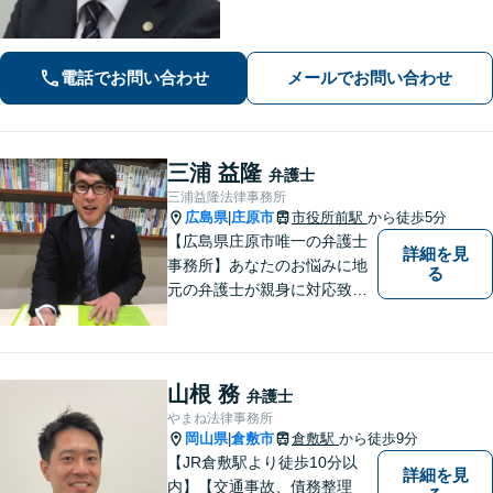
応、後遺障害の認定に疑問や不安があ
る方、ご相談ください。
電話でお問い合わせ
メールでお問い合わせ
三浦 益隆
弁護士
三浦益隆法律事務所
広島県
庄原市
市役所前駅
から徒歩5分
|
【広島県庄原市唯一の弁護士
詳細を見
事務所】あなたのお悩みに地
る
元の弁護士が親身に対応致し
ます。
山根 務
弁護士
やまね法律事務所
岡山県
倉敷市
倉敷駅
から徒歩9分
|
【JR倉敷駅より徒歩10分以
詳細を見
内】【交通事故、債務整理