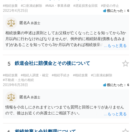
に葬儀費用を支出する経済力がなく、質素な葬儀を行った費用であれ
#相続放棄
#口座凍結解除
#M&A・事業承継
#遅延損害金回収
#督促の停止
ば相続財産から支出しても単純承認と認められない可能性が高いの
2021年4月25日
役にたった
6
で、相続放棄申述が受理される可能性も高いと思います。
匿名A
弁護士
相続放棄の申述は原則としてお父様が亡くなったことを知ってから3か
月以内に行わなければなりませんが、例外的に相続財産(債務も含みま
す)があることを知ってから3か月以内であれば相続放棄の申述が認め
られる可能性もありますので、通知が届いたのが3か月以内の話なので
したら、早急に家裁に行って相続放棄の申述をしたい旨告げて必要な
書類を提出されることをおすすめいたします。 なお、お父様の債務が
5
鉄道会社に賠償金とその後について
他にもあるかもしれないというリスクを考えますと、相続放棄の申述
にあたっては、法テラスの無料相談等を利用して弁護士に相談するこ
#相続放棄
#相続人調査・確定
#相続手続き
#相続放棄
#口座凍結解除
とも十分考えられるかと存じます。また、ご記載いただいた事実関係
#不動産・土地の相続
2019年6月28日
役にたった
6
を拝見するかぎり、再婚相手のかたは既に相続放棄をされている可能
性があるかもしれません。
匿名A
弁護士
情報を小出しにされますといつまでも質問と回答にキリがありません
ので、後はお近くの弁護士にご相談下さい。
相続放棄と会社整理について