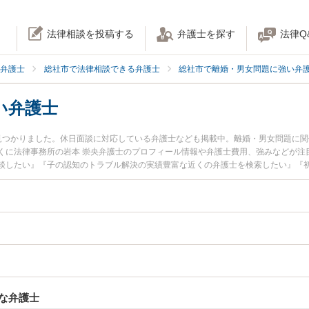
法律相談を投稿する
弁護士を探す
法律Q
弁護士
総社市で法律相談できる弁護士
総社市で離婚・男女問題に強い弁
い弁護士
見つかりました。休日面談に対応している弁護士なども掲載中。離婚・男女問題に
くに法律事務所の岩本 崇央弁護士のプロフィール情報や弁護士費用、強みなどが注
談したい』『子の認知のトラブル解決の実績豊富な近くの弁護士を検索したい』『
相談者さんにおすすめです。
な弁護士