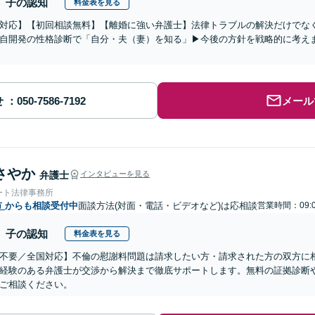
子の認知
料金表を見る
対応】【初回相談無料】【離婚に強い弁護士】法律トラブルの解決だけでな
自開発の性格診断で「自分・夫（妻）を知る」▶︎今後の方針を戦略的に考え
せ
メール
さやか
弁護士
インタビューを見る
ート法律事務所
市
からも相談受付中
面談方法(対面・電話・ビデオなど)は応相談
営業時間：09:
子の認知
料金表を見る
不要／全国対応】不倫の慰謝料問題は請求したい方・請求された方の双方に
経験のある弁護士が交渉から解決まで徹底サポートします。無料の証拠診断
ご相談ください。