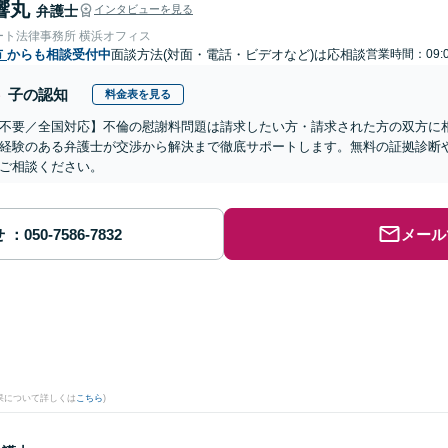
響丸
弁護士
インタビューを見る
ート法律事務所 横浜オフィス
市
からも相談受付中
面談方法(対面・電話・ビデオなど)は応相談
営業時間：09:
子の認知
料金表を見る
不要／全国対応】不倫の慰謝料問題は請求したい方・請求された方の双方に
経験のある弁護士が交渉から解決まで徹底サポートします。無料の証拠診断
ご相談ください。
せ
メール
果について詳しくは
こちら
)