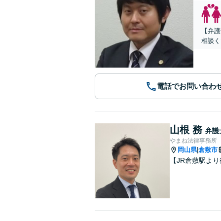
【弁護
相談く
電話でお問い合わ
山根 務
弁護
やまね法律事務所
岡山県
倉敷市
|
【JR倉敷駅よ