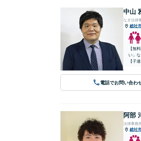
中山 
なぎ法律
総社
【無料
い」な
【子連
電話でお問い合わ
阿部 
法律事務所Le
総社