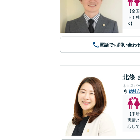
【全国
ト！独
K】
電話でお問い合わ
北條 
ネクスパ
総社
【来所
実績と
心して