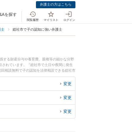
弁護士の方はこちら
&Aを探す
閲覧履歴
マイリスト
ログイン
護士
総社市で子の認知に強い弁護士
関係する財産分与や養育費、親権等の細かな分野
目されています。『総社市で土日や夜間に発生
初回相談無料で子の認知を法律相談できる総社市
変更
変更
変更