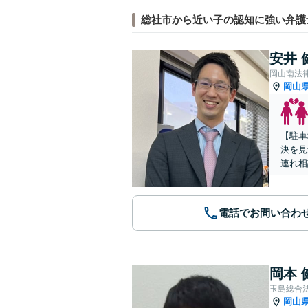
総社市から近い子の認知に強い弁護
安井 
岡山南法
岡山
【駐車
決を見
連れ相
電話でお問い合わ
岡本 
玉島総合
岡山