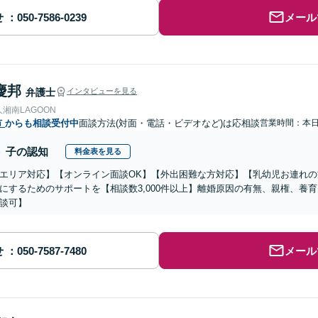
せ
メール
慶邦
弁護士
インタビューを見る
湘南LAGOON
市
からも相談受付中
面談方法(対面・電話・ビデオなど)は応相談
営業時間：本
子の認知
料金表を見る
エリア対応】【オンライン面談OK】【外出困難な方対応】【乳幼児お連れ
にするためのサポートを【相談数3,000件以上】離婚原因の有無、親権、養
談可】
せ
メール