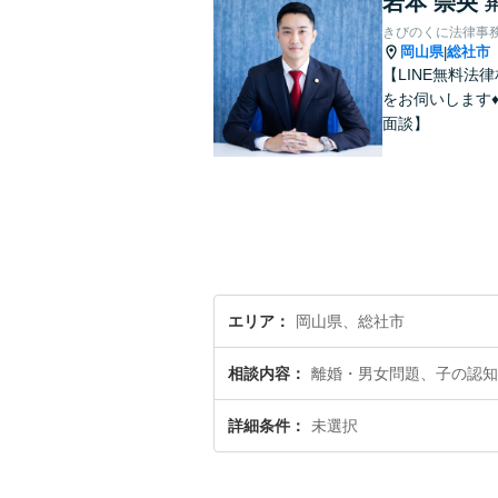
岩本 崇央
きびのくに法律事
岡山県
総社市
|
【LINE無料
をお伺いします
面談】
エリア
岡山県、総社市
相談内容
離婚・男女問題、子の認知
詳細条件
未選択