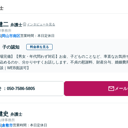
士
健二
弁護士
インタビューを見る
律事務所
県
岡山市南区
営業時間：本日定休日
|
子の認知
料金表を見る
場完備】【男女・年代問わず対応】お金、子どものことなど、率直なお気持
込めるのか、分かりやすくお話しします。不貞の慰謝料、財産分与、婚姻費
談｜WEB面談可】
せ
メール
健史
弁護士
法律事務所
県
倉敷市
営業時間：本日定休日
|