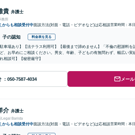
雅貴
弁護士
事務所
市
からも相談受付中
面談方法(対面・電話・ビデオなど)は応相談
営業時間：本
子の認知
料金表を見る
駐車場あり】【法テラス利用可】【最後まで諦めません】「不倫の慰謝料を
ど、お早めにご相談ください。男女、年齢、子どもの有無問わず、幅広い実
れ相談可】【秘密厳守】
せ
メール
洋介
弁護士
gal Barista
市
からも相談受付中
面談方法(対面・電話・ビデオなど)は応相談
営業時間：本