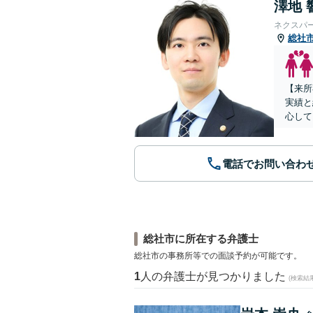
澤地 
ネクスパ
総社
【来所
実績と
心して
電話でお問い合わ
総社市に所在する弁護士
総社市の事務所等での面談予約が可能です。
1
人の弁護士が見つかりました
(検索結