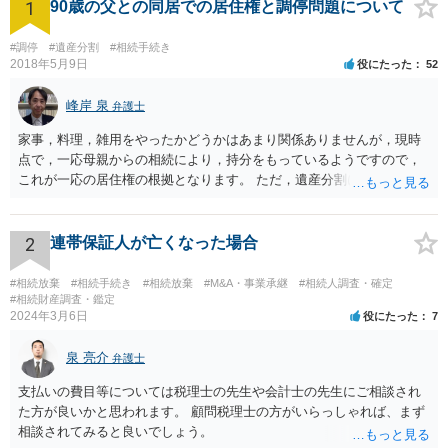
1
90歳の父との同居での居住権と調停問題について
#調停
#遺産分割
#相続手続き
2018年5月9日
役にたった
52
峰岸 泉
弁護士
家事，料理，雑用をやったかどうかはあまり関係ありませんが，現時
点で，一応母親からの相続により，持分をもっているようですので，
これが一応の居住権の根拠となります。 ただ，遺産分割により，母の
持分を父親が取得した場合，住み続けるのは難しいかも知れません。
2
連帯保証人が亡くなった場合
#相続放棄
#相続手続き
#相続放棄
#M&A・事業承継
#相続人調査・確定
#相続財産調査・鑑定
2024年3月6日
役にたった
7
泉 亮介
弁護士
支払いの費目等については税理士の先生や会計士の先生にご相談され
た方が良いかと思われます。 顧問税理士の方がいらっしゃれば、まず
相談されてみると良いでしょう。