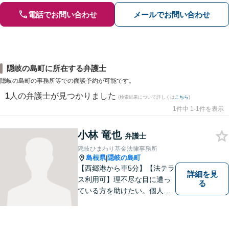
電話でお問い合わせ
メールでお問い合わせ
隠岐の島町に所在する弁護士
隠岐の島町の事務所等での面談予約が可能です。
1
人の弁護士が見つかりました
(検索結果について詳しくは
こちら
)
1件中 1-1件を表示
小林 竜也
弁護士
隠岐ひまわり基金法律事務所
島根県
隠岐の島町
|
【西郷港から車5分】【法テラ
詳細を見
ス利用可】理不尽な目に遭っ
る
ている方を助けたい。個人・
法人問わず、あらゆる問題を
解決いたします。お一人で抱
え込むことなく、まずはお気