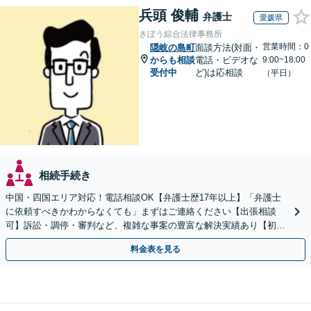
兵頭 俊輔
弁護士
愛媛県
きぼう綜合法律事務所
営業時間：0
隠岐の島町
面談方法(対面・
からも相談
電話・ビデオな
9:00~18:00
受付中
ど)は応相談
（平日）
相続手続き
中国・四国エリア対応！電話相談OK【弁護士歴17年以上】「弁護士
に依頼すべきかわからなくても」まずはご連絡ください【出張相談
可】訴訟・調停・審判など、複雑な事案の豊富な解決実績あり【初回
相談無料】初回面談のみで解決できるケースもあります
料金表を見る