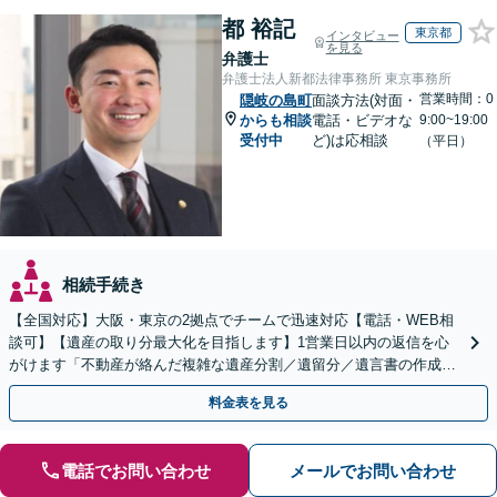
都 裕記
東京都
インタビュー
を見る
弁護士
弁護士法人新都法律事務所 東京事務所
営業時間：0
隠岐の島町
面談方法(対面・
からも相談
電話・ビデオな
9:00~19:00
受付中
ど)は応相談
（平日）
相続手続き
【全国対応】大阪・東京の2拠点でチームで迅速対応【電話・WEB相
談可】【遺産の取り分最大化を目指します】1営業日以内の返信を心
がけます「不動産が絡んだ複雑な遺産分割／遺留分／遺言書の作成・
執行／事業承継など、お任せください」【休日相談あり】
料金表を見る
電話でお問い合わせ
メールでお問い合わせ