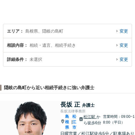
軽にご相談ください。【電話
相談可】
エリア
島根県、隠岐の島町
変更
相談内容
相続・遺言、相続手続き
変更
詳細条件
未選択
変更
隠岐の島町から近い相続手続きに強い弁護士
長坂 正
弁護士
長坂法律事務所
島
松
松江駅
か
営業時間：09:00~1
根
江
|
8:00（平日）
ら徒歩6分
県
市
日曜営業／松江駅徒歩5分／駐車場あり