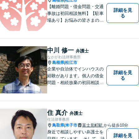
島根県
松江市
|
上】
【離婚問題・借金問題・交通
詳細を見
事故は初回相談無料】【駐車
る
場あり】お悩みの皆さまの気
持ちに寄り添って、一緒に解
決していけるように努めてま
いりたいと思います。丁寧な
説明で適切かつ迅速な解決を
中川 修一
弁護士
目指します。
なかがわ法律事務所
島根県
松江市
|
企業や自治体でインハウスの
詳細を見
経験があります。個人の借金
る
問題・相続放棄の初回相談
（面談相談）は無料です。
住 真介
弁護士
住法律事務所
鳥取県
米子市
富士見町駅
から徒歩10分
|
身近で相談しやすい弁護士を
詳細を見
目指しています。 そして，法