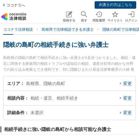
弁護士の方はこちら
ココナラへ
投稿する
探す
閲覧履歴
マイリスト
ログイン
ココナラ法律相談
島根県で法律相談できる弁護士
隠岐の島町で法律相
隠岐の島町の相続手続きに強い弁護士
島根県の隠岐の島町で相続手続きに強い弁護士が1名見つかりました。相続・遺
言に関係する家族間の相続トラブルや認知症の相続、遺産分割等の細かな分野
での絞り込み検索もでき便利です。特に隠岐ひまわり基金法律事務所の小林 竜
也弁護士のプロフィール情報や弁護士費用、強みなどが注目されています。
『隠岐の島町で土日や夜間に発生した相続手続きのトラブルを今すぐに弁護士
エリア
島根県、隠岐の島町
変更
に相談したい』『相続手続きのトラブル解決の実績豊富な近くの弁護士を検索
したい』『初回相談無料で相続手続きを法律相談できる隠岐の島町内の弁護士
相談内容
相続・遺言、相続手続き
変更
に相談予約したい』などでお困りの相談者さんにおすすめです。
詳細条件
未選択
変更
相続手続きに強い隠岐の島町から相談可能な弁護士