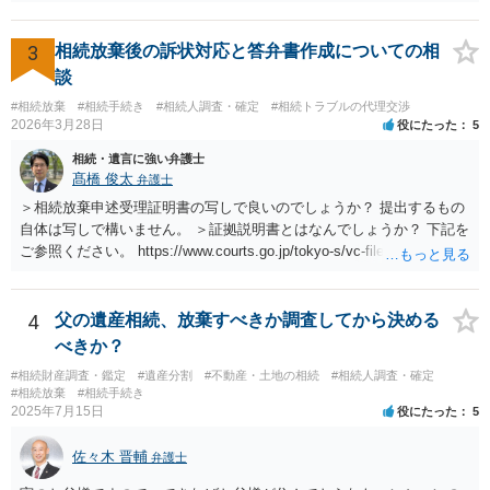
3
相続放棄後の訴状対応と答弁書作成についての相
談
#相続放棄
#相続手続き
#相続人調査・確定
#相続トラブルの代理交渉
2026年3月28日
役にたった
5
相続・遺言に強い弁護士
髙橋 俊太
弁護士
＞相続放棄申述受理証明書の写しで良いのでしょうか？ 提出するもの
自体は写しで構いません。 ＞証拠説明書とはなんでしょうか？ 下記を
ご参照ください。 https://www.courts.go.jp/tokyo-s/vc-files/tokyo-s/file/
14-1kisairei.pdf
4
父の遺産相続、放棄すべきか調査してから決める
べきか？
#相続財産調査・鑑定
#遺産分割
#不動産・土地の相続
#相続人調査・確定
#相続放棄
#相続手続き
2025年7月15日
役にたった
5
佐々木 晋輔
弁護士