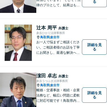
る
律のプロとして、結果はもち
ろん，解決に至る過程にこだ
わり，質の高いサービスを提
供します。 また，相談者様、
依頼者様の心を理解し，寄り
辻本 周平
弁護士
添いながら問題い解決のサポ
倉吉ひかり法律事務所
ートを心がけています。
鳥取県
倉吉市
|
お一人で悩まずご相談くださ
詳細を見
い。ご相談者様のお話を丁寧
る
にお聞きし、最適な解決へと
導きます。
濵田 卓志
弁護士
倉吉うつぶき法律事務所
鳥取県
倉吉市
|
離婚・交通事故・相続・企業
詳細を見
法務など、幅広い問題に柔軟
る
に対応可能です！鳥取県内の
皆さまのお役に立てるよう尽