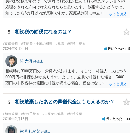
実のお父様ですので、できればお父様が住んでおられたマンションの
処理をされる方向で考えられたらと思います。 放棄するかどうかは、
知ってから3カ月以内が原則ですが、家庭裁判所に申立すれば3カ月の
期間を伸長することができます。 その間に、財産の状況を調査して、
放棄するかどうか決めることができます。 銀行やサラ金が数年も放置
することはありませんので、数年後に借金が発見される可能性はほぼ
5
相続税の節税になるのは？
ありません。 なお、私が扱った相続放棄を検討していた案件で、期間
伸長して調査したところ、サラ金に対する過払金など相当な財産が見
#遺産分割
#不動産・土地の相続
#協議
#相続手続き
つかったため相続したという事例がありました。
2024年8月25日
役にたった
5
関 大河
弁護士
相続時に3000万円の非課税枠があります。 そして、相続人一人につき
600万円の非課税枠があります。よって、全員で相続した場合、5400
万円の非課税枠の範囲に相続が収まる場合、税金はなしです。 一人が
相続放棄すると、600万円の枠が一つ減ります。よって、4800万円の
範囲となります。 一般的には、全員で相続する方が税金はお得です。
また、全員で相続しても、話し合いの結果、親がすべて相続と決める
6
相続放棄したあとの葬儀代金はもらえるのか？
こともできます。この場合でも相続の非課税枠は、全員で相続した540
0万円分使えます。 父が亡くなり、母が全部相続すると、母から三人
#相続放棄
#相続手続き
#口座凍結解除
#相続放棄
で相続する際は、4800万円が非課税枠となります。 そうすると、母が
2019年2月13日
役にたった
14
亡くなってから相続すると、両親のどちらかが亡くなってから相続す
るより非課税の枠が減少します。 計画的に相続をするのがおすすめと
井澤 わかな
弁護士