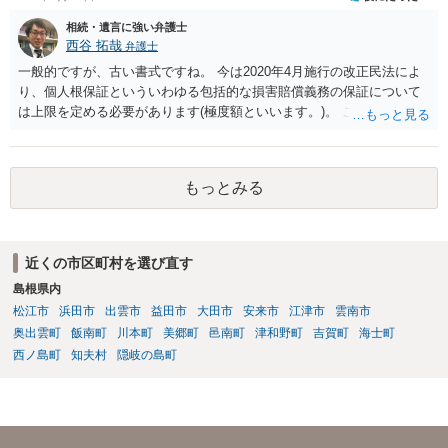
出することを検討なさった方がよいでしょう。
相続・遺言に強い弁護士
西谷 拓哉
弁護士
一般的ですが、古い書式ですね。 今は2020年4月施行の改正民法によ
り、個人根保証といういわゆる包括的な損害賠償義務の保証について
は上限を定める必要があります(極度額といいます。)。 この書式にサ
インしても、実際は連帯保証部分は民法465条の2②により無効とな
り、会社側は請求できない可能性が高そうです。
もっとみる
近くの市区町村を選び直す
島根県内
松江市
浜田市
出雲市
益田市
大田市
安来市
江津市
雲南市
奥出雲町
飯南町
川本町
美郷町
邑南町
津和野町
吉賀町
海士町
西ノ島町
知夫村
隠岐の島町