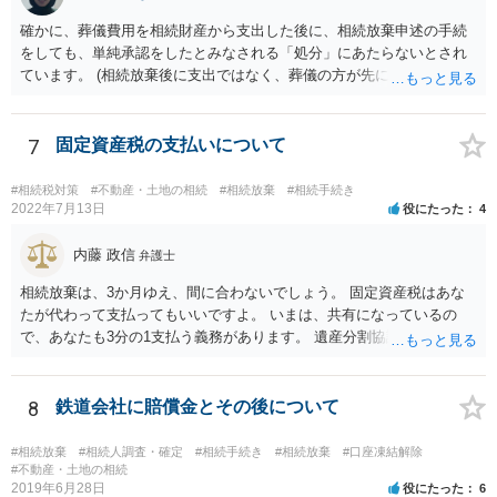
いうことになります。これ以外にも気をつける点はあるかもしれませ
確かに、葬儀費用を相続財産から支出した後に、相続放棄申述の手続
んので、一度相談して想定するのがおすすめと思います。
をしても、単純承認をしたとみなされる「処分」にあたらないとされ
ています。 (相続放棄後に支出ではなく、葬儀の方が先に来るのが通常
だと思いますので、葬儀→葬儀費用を相続財産から支出→相続放棄申
述の手続ということだと思いますが) ただ、葬儀費用ならいくらでもよ
いということではなく、身分相応の、社会的儀式として当然認められ
7
固定資産税の支払いについて
る程度の金額に留まると考えた方がよいです。 もし、相続人の皆さん
に葬儀費用を支出する経済力がなく、質素な葬儀を行った費用であれ
#相続税対策
#不動産・土地の相続
#相続放棄
#相続手続き
ば相続財産から支出しても単純承認と認められない可能性が高いの
2022年7月13日
役にたった
4
で、相続放棄申述が受理される可能性も高いと思います。
内藤 政信
弁護士
相続放棄は、3か月ゆえ、間に合わないでしょう。 固定資産税はあな
たが代わって支払ってもいいですよ。 いまは、共有になっているの
で、あなたも3分の1支払う義務があります。 遺産分割協議をして、不
動産取得者を決めて、相続登記する必要があります。 登記名義人に支
払い義務があります。
8
鉄道会社に賠償金とその後について
#相続放棄
#相続人調査・確定
#相続手続き
#相続放棄
#口座凍結解除
#不動産・土地の相続
2019年6月28日
役にたった
6