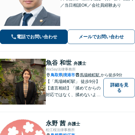
／当日相談OK／会社員経験あり
電話でお問い合わせ
メールでお問い合わせ
魚谷 和世
弁護士
WaSay法律事務所
鳥取県
境港市
馬場崎町駅
から徒歩9分
|
【「馬場崎町駅」 徒歩9分】
詳細を見
【遺言相続】「揉めてからの
る
対応ではなく、揉めないよう
にする」ことを目指す弁護士
です。 お客様の気持ちに寄り
添い、柔軟かつスムーズな解
決を目指します。 どんな些細
永野 茜
弁護士
なことでもお気軽にご相談く
松江桜法律事務所
ださい。【弁護士歴15年以