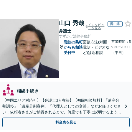
山口 秀哉
岡山県
インタビュ
ーを見る
弁護士
すずかけ法律事務所
営業時間：0
隠岐の島町
面談方法(対面・
からも相談
電話・ビデオな
9:30~20:00
受付中
ど)は応相談
（平日）
相続手続き
【中国エリア対応可】【弁護士3人在籍】【初回相談無料】「遺産分
割調停」「遺産分割審判」「代理人としての交渉」などお任せくださ
い！依頼者さまがご納得されるまで、何度でも丁寧に説明するよう心
掛けています【土日祝／夜間対応可】【当日／電話相談可】
料金表を見る