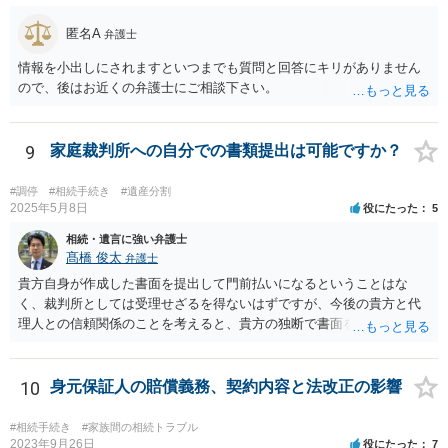
匿名A
弁護士
情報を小出しにされますといつまでも質問と回答にキリがありません
ので、後はお近くの弁護士にご相談下さい。
9
家庭裁判所への自分での書類提出は可能ですか？
#調停
#相続手続き
#遺産分割
2025年5月8日
役にたった
5
相続・遺言に強い弁護士
髙橋 俊太
弁護士
貴方自身が作成した書面を提出して門前払いになるということはな
く、裁判所としては受理せざるを得ないはずですが、今後の貴方と代
理人との信頼関係のことを考えると、貴方の独断で書面を提出したり
裁判所に電話したりするのはお勧めしにくいところです。 現在の弁護
士が主張書面の提出を渋っているようですが、弁護士として提出の実
益がないと考えている可能性もあると思いますので、そのあたりも含
10
身元保証人の賠償義務、契約内容と法改正の影響
めて、弁護士見解を確認等するためによく打ち合わせた方がよいと思
います。単に面倒臭いということで書面提出をしないということであ
#相続手続き
#家族間の相続トラブル
れば、当該弁護士との委任関係を修了した上で、貴方のほうで書面提
2023年9月26日
役にたった
7