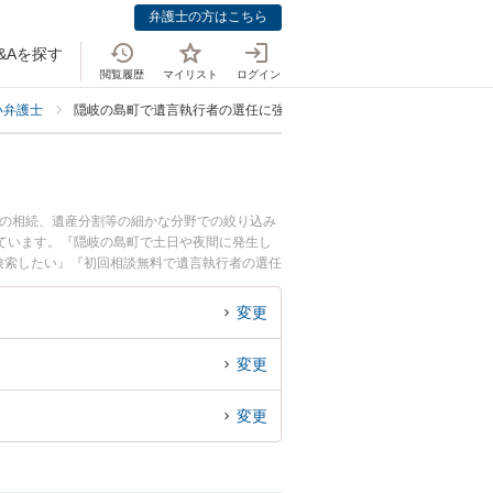
弁護士の方はこちら
&Aを探す
閲覧履歴
マイリスト
ログイン
い弁護士
隠岐の島町で遺言執行者の選任に強い弁護士
症の相続、遺産分割等の細かな分野での絞り込み
ています。『隠岐の島町で土日や夜間に発生し
検索したい』『初回相談無料で遺言執行者の選任
変更
変更
変更