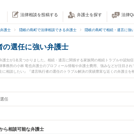
法律相談を投稿する
弁護士を探す
法律Q
弁護士
隠岐の島町で法律相談できる弁護士
隠岐の島町で相続・遺言に強
者の選任に強い弁護士
弁護士が1名見つかりました。相続・遺言に関係する家族間の相続トラブルや認知
律事務所の小林 竜也弁護士のプロフィール情報や弁護士費用、強みなどが注目され
士に相談したい』『遺言執行者の選任のトラブル解決の実績豊富な近くの弁護士を
予約したい』などでお困りの相談者さんにおすすめです。
選任
から相談可能な弁護士