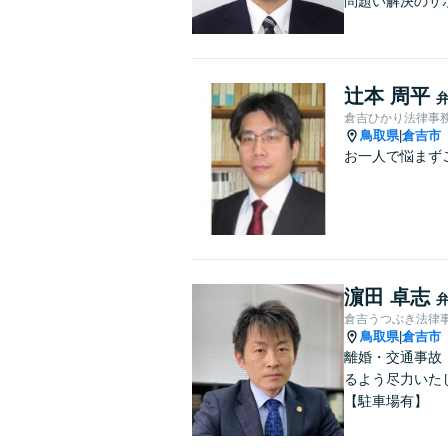
問題い解決のサ
辻本 周平
倉吉ひかり法律事
鳥取県
倉吉市
|
お一人で悩まず
濵田 卓志
倉吉うつぶき法律
鳥取県
倉吉市
|
離婚・交通事故
るよう尽力いた
【駐車場有】