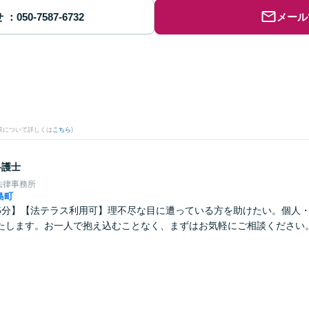
せ
メール
。
果について詳しくは
こちら
)
弁護士
法律事務所
島町
5分】【法テラス利用可】理不尽な目に遭っている方を助けたい。個人
たします。お一人で抱え込むことなく、まずはお気軽にご相談ください