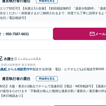
遺言執行者の選任
料金表を見る
エリア対応可】【弁護士3人在籍】【初回相談無料】「遺産分割調停」「遺
任せください！依頼者さまがご納得されるまで、何度でも丁寧に説明するよ
当日／電話相談可】
せ
メール
記
弁護士
インタビューを見る
人新都法律事務所 東京事務所
の島町
からも相談受付中
面談方法(対面・電話・ビデオなど)は応相談
営業時間：0
遺言執行者の選任
料金表を見る
対応】大阪・東京の2拠点でチームで迅速対応【電話・WEB相談可】【遺産
の返信を心がけます「不動産が絡んだ複雑な遺産分割／遺留分／遺言書の作
【休日相談あり】