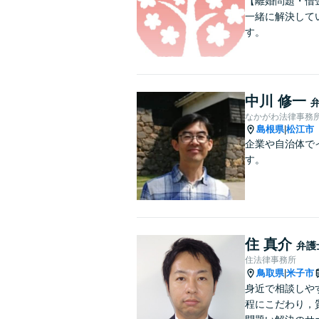
【離婚問題・借
一緒に解決して
す。
中川 修一
なかがわ法律事務
島根県
松江市
|
企業や自治体で
す。
住 真介
弁護
住法律事務所
鳥取県
米子市
|
身近で相談しや
程にこだわり，