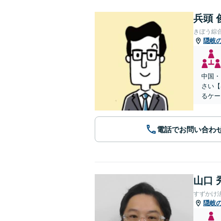
兵頭 
きぼう綜
隠岐
中国・
さい【
るケー
電話でお問い合わ
山口 
すずかけ
隠岐