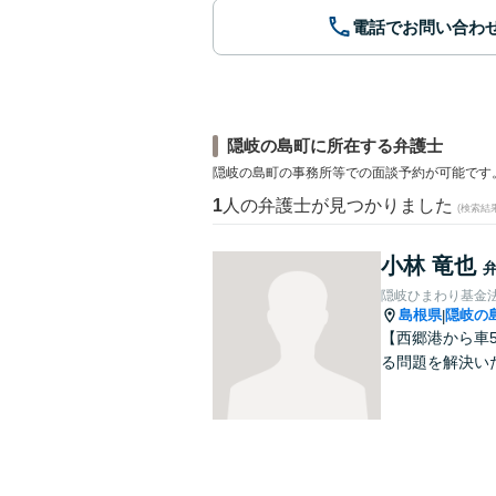
電話でお問い合わ
隠岐の島町に所在する弁護士
隠岐の島町の事務所等での面談予約が可能です
1
人の弁護士が見つかりました
(検索結
小林 竜也
隠岐ひまわり基金
島根県
隠岐の
|
【西郷港から車
る問題を解決い