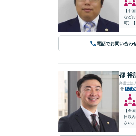
【中国
などお
可】【
電話でお問い合わ
都 裕
弁護士法
隠岐
【全国
日以内
さい」