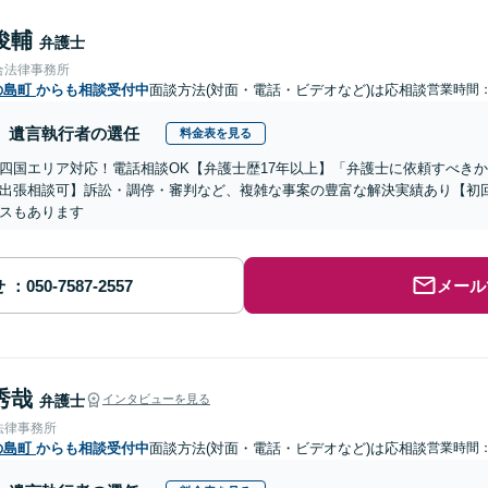
俊輔
弁護士
合法律事務所
の島町
からも相談受付中
面談方法(対面・電話・ビデオなど)は応相談
営業時間：0
遺言執行者の選任
料金表を見る
四国エリア対応！電話相談OK【弁護士歴17年以上】「弁護士に依頼すべき
出張相談可】訴訟・調停・審判など、複雑な事案の豊富な解決実績あり【初
スもあります
せ
メール
秀哉
弁護士
インタビューを見る
法律事務所
の島町
からも相談受付中
面談方法(対面・電話・ビデオなど)は応相談
営業時間：0