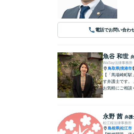
電話でお問い合わ
魚谷 和世
WaSay法律事務所
鳥取県
境港市
|
【「馬場崎町駅
す弁護士です。
お気軽にご相談
永野 茜
弁護
松江桜法律事務所
島根県
松江市
|