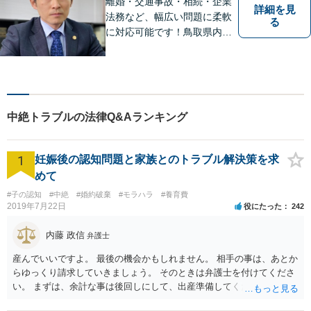
離婚・交通事故・相続・企業
詳細を見
法務など、幅広い問題に柔軟
る
に対応可能です！鳥取県内の
皆さまのお役に立てるよう尽
力いたします。「こんな相談
をしてもいいのか」と迷われ
ている方も、お気軽にご相談
ください！【駐車場有】
中絶トラブルの法律Q&Aランキング
1
妊娠後の認知問題と家族とのトラブル解決策を求
めて
#子の認知
#中絶
#婚約破棄
#モラハラ
#養育費
2019年7月22日
役にたった
242
内藤 政信
弁護士
産んでいいですよ。 最後の機会かもしれません。 相手の事は、あとか
らゆっくり請求していきましょう。 そのときは弁護士を付けてくださ
い。 まずは、余計な事は後回しにして、出産準備してください。