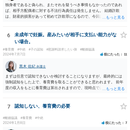
して，休止要請の対象と考える余地はあるかと思われます。 こうした
独身者であると偽られ、またそれを疑うべき事情もなかったのであれ
解釈を採った場合，強制力はないまでも，事実上挙式等の実施が困難
ば、相手方配偶者に対する不法行為責任は発生しません。 結婚詐欺
となる外部的要因があったとして，顧客の「責めに帰すべき事由」が
は、財産的損害があって初めて詐欺罪になるので、今回は該当しませ
あるとまではいえず，結婚式場等からの請求が認められない可能性は
ん。 貞操権侵害は、既婚者であることを偽られていて、その上既婚者
考えられます。 このように，条文の解釈次第で判断が分かれうるた
であることを知っていれば交際しなかったといえる場合に、慰謝料請
め，安易に請求ができると考えるのは危険かと思われます。 なお，仮
求が可能です。 LINEなどで、結婚を当然の前提にした関係だったこと
6
未成年で妊娠。産みたいが相手に支払い能力がな
に全額の請求が不可能となっても，これまでに生じた費用や打合せ相
を立証できる場合は、請求は可能と考えます。
当分の報酬の範囲であれば，中途終了時の委任事務への報酬請求や不
い場合。
当利得返還請求として，支払いを求められる可能性はあるかと思われ
#養育費
#中絶
#子の認知
#慰謝料請求したい側
#離婚協議
ます（民法648条3項、703条等）。 【②について】 請求に応じてもら
2024年7月7日
役にたった
11
えない場合，基本的には代理人を介した交渉や，法的手続きを取るこ
とになります。 もっとも，上述したように，全額の請求は，必ずしも
黒木 佐紀
弁護士
確実に認められる事案ではないと思われるため，法的手続きまでは行
わず，協議によって適切な範囲での支払いに関する合意を目指す方が
まずは任意で認知できないか検討することになりますが、最終的には
良いかと思われます。 【③について】 事実か否かにかかわらず，相手
強制認知をした上で、養育費を取ることができると思われます。 前年
の社会的評価を損なうような投稿であれば，名誉毀損となり得ます。
度の収入をもとに養育費は算出されますので、現時点では少額しか取
こうした場合，プロバイダ等を通じて投稿の削除を求めたり，また
れないとしても、相手が大学を卒業して就職したら、そこで再度、養
は，発信者自身の情報の開示を受けた上で，発進した当人に対する損
育費の増額調停を起こすこともできます。 仮に中絶する場合でも、相
害賠償請求等を行うことも可能です。
手方が妊娠について話し合いをしっかりしてくれない場合には、慰謝
7
認知しない、養育費の必要
料請求などもできる可能性があります。 いずれにせよ、親御さんとの
関わりが不可欠となると思われますので、一度話し合った上で、法律
#離婚協議
#養育費
#中絶
事務所へ早めのご相談をされたほうがよろしいかと思います。
2024年1月8日
役にたった
7