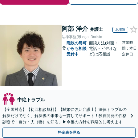
阿部 洋介
弁護士
北海道
法律事務所Legal Barista
営業時
隠岐の島町
面談方法(対面・
からも相談
電話・ビデオな
間：本日
受付中
ど)は応相談
定休日
中絶トラブル
【全国対応】【初回相談無料】【離婚に強い弁護士】法律トラブルの
解決だけでなく、解決後の未来も一貫してサポート！独自開発の性格
診断で「自分・夫（妻）を知る」▶︎今後の方針を戦略的に考えます！
【休日夜間／オンライン相談OK】
料金表を見る