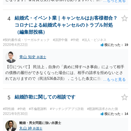
相手がきちんと対応しないのであれば弁護士にご相談されることをお
勧めします。
4
結婚式・イベント業｜キャンセルはお客様都合？
コロナによる結婚式キャンセルのトラブル対処
（編集部投稿）
#契約書作成・リーガルチェック
#誹謗中傷
#中絶
#法人・ビジネス
2020年4月22日
役にたった
19
青山 知史
弁護士
【①について】 民法上，自身の「責めに帰すべき事由」によって相手
の債務の履行ができなくなった場合には、相手の請求を拒めないとさ
れておりますので（民法536条2項），こうした条文に当たるかが問題
となります。 まず形式的には，条文に当たる可能性は考えられます。
現在の各宣言や要請は，強制力のあるものではなく，震災等で対象施
設が滅失してしまった場合と異なり，挙式等自体が物理的に不可能に
5
結婚詐欺に関しての相談です
なったとまではいえないかと思われます。こうした中で，顧客の判断
でキャンセルを申し出たとすれば，形式的には顧客側に帰責性があっ
#同性婚
#中絶
#不倫慰謝料
#マッチングアプリ詐欺
#慰謝料請求された側
たといえる可能性は考えられます。 一方で，実質的に考えた場合，集
2021年9月30日
役にたった
14
会に供する施設等については，営業自粛を要請されているところ，結
離婚・男女問題に強い弁護士
婚式場等の施設についても，解釈によっては集会に供する施設の1つと
丸山 紳
弁護士