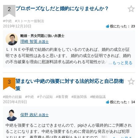
2
プロポーズなしだと婚約になりませんか？
#中絶
#ストーカー規制法
2019年12月10日
役にたった
23
離婚・男女問題に強い弁護士
理崎 智英
弁護士
ＬＩＮＥや手紙で結婚の約束をしているのであれば、婚約の成立が証
明できる可能性はあると思います。 婚約の成立が証明できれば、婚約
の不当破棄を理由に慰謝料請求も認められる可能性があります。
3
望まない中絶の強要に対する法的対応と自己防衛
策
#婚外の妊娠
#中絶
#子の認知
#養育費
#親族関係
#離婚協議
2023年4月9日
役にたった
14
俣野 政紀
弁護士
中絶を強要することはできませんので、pipiさんが最終的にご判断され
ることになります。中絶を強要するために脅迫的な発言があれば犯罪
となります。養育費も受け取る権利もありますので、認知等につきお