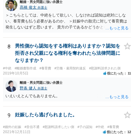
離婚・男女問題に強い弁護士
髙橋 俊太
弁護士
＞こちらとしては、中絶をして欲しい、しなければ認知は絶対にしな
い、養育費も払う必要があるのか、 ＞妊娠中の胎児に対して養育費は
発生しないはずと思います。 貴方の子であるかどうかという問題は残
り得るところであり、最終的にはDNA鑑定なども必要となってはきま
すが、仮に貴方の子であれば、認知はせざるを得ず、養育費の支払義
務も生じることになります。なお、妊娠中の胎児については、（事前
8
男性側から認知をする権利はありますか？認知を
に話し合って養育費の取り決めをしておくことはできますが、母親が
拒否され父親になる権利を奪われたら法律問題に
胎児を代理して）養育費を請求することはできません。
なりますか？
#中絶
#離婚書類作成
#養育費
#労働・雇用契約違反
#慰謝料請求された側
2019年10月5日
役にたった
11
離婚・男女問題に強い弁護士
野条 健人
弁護士
いえいえとんでもありません。
9
妊娠したら逃げられました。
#婚外の妊娠
#音信不通
#慰謝料請求したい側
#子の認知
#中絶
#養育費
2021年12月11日
役にたった
12