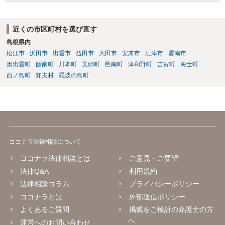
ります。
近くの市区町村を選び直す
島根県内
松江市
浜田市
出雲市
益田市
大田市
安来市
江津市
雲南市
奥出雲町
飯南町
川本町
美郷町
邑南町
津和野町
吉賀町
海士町
西ノ島町
知夫村
隠岐の島町
ココナラ法律相談について
ココナラ法律相談とは
ご意見・ご要望
法律Q&A
利用規約
法律相談コラム
プライバシーポリシー
ココナラとは
外部送信ポリシー
よくあるご質問
掲載をご検討の弁護士の方
へ
運営へのお問い合わせ