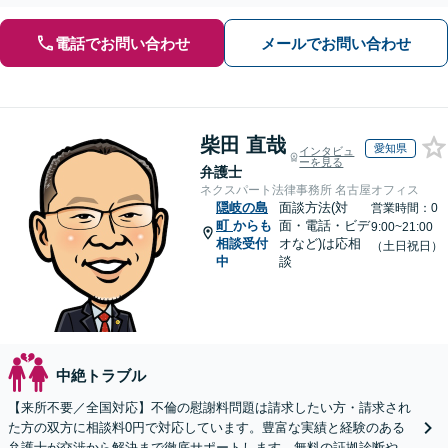
電話でお問い合わせ
メールでお問い合わせ
柴田 直哉
愛知県
インタビュ
ーを見る
弁護士
ネクスパート法律事務所 名古屋オフィス
隠岐の島
面談方法(対
営業時間：0
町
からも
面・電話・ビデ
9:00~21:00
相談受付
オなど)は応相
（土日祝日）
中
談
中絶トラブル
【来所不要／全国対応】不倫の慰謝料問題は請求したい方・請求され
た方の双方に相談料0円で対応しています。豊富な実績と経験のある
弁護士が交渉から解決まで徹底サポートします。無料の証拠診断や着