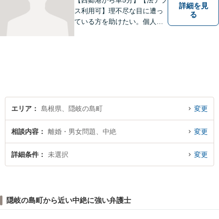
【西郷港から車5分】【法テラ
詳細を見
ス利用可】理不尽な目に遭っ
る
ている方を助けたい。個人・
法人問わず、あらゆる問題を
解決いたします。お一人で抱
え込むことなく、まずはお気
軽にご相談ください。【電話
相談可】
エリア
島根県、隠岐の島町
変更
相談内容
離婚・男女問題、中絶
変更
詳細条件
未選択
変更
隠岐の島町から近い中絶に強い弁護士