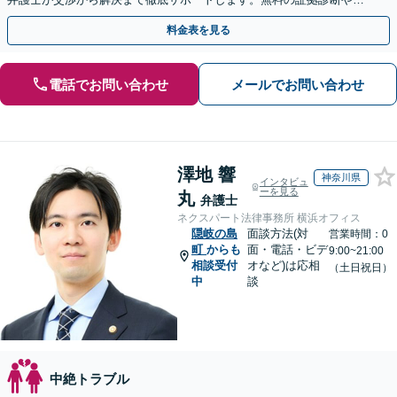
手金の返還保証もありますので安心してご相談ください。
料金表を見る
電話でお問い合わせ
メールでお問い合わせ
澤地 響
神奈川県
インタビュ
ーを見る
丸
弁護士
ネクスパート法律事務所 横浜オフィス
隠岐の島
面談方法(対
営業時間：0
町
からも
面・電話・ビデ
9:00~21:00
相談受付
オなど)は応相
（土日祝日）
中
談
中絶トラブル