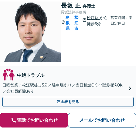
長坂 正
弁護士
長坂法律事務所
島
松
松江駅
から
営業時間：本
根
江
|
日定休日
徒歩6分
県
市
中絶トラブル
日曜営業／松江駅徒歩5分／駐車場あり／当日相談OK／電話相談OK
／会社員経験あり
料金表を見る
電話でお問い合わせ
メールでお問い合わせ