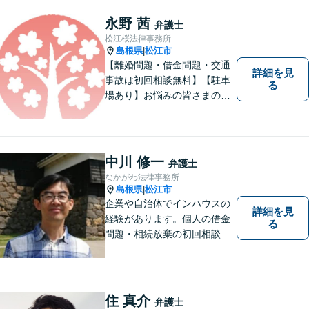
永野 茜
弁護士
松江桜法律事務所
島根県
松江市
|
【離婚問題・借金問題・交通
詳細を見
事故は初回相談無料】【駐車
る
場あり】お悩みの皆さまの気
持ちに寄り添って、一緒に解
決していけるように努めてま
いりたいと思います。丁寧な
説明で適切かつ迅速な解決を
中川 修一
弁護士
目指します。
なかがわ法律事務所
島根県
松江市
|
企業や自治体でインハウスの
詳細を見
経験があります。個人の借金
る
問題・相続放棄の初回相談
（面談相談）は無料です。
住 真介
弁護士