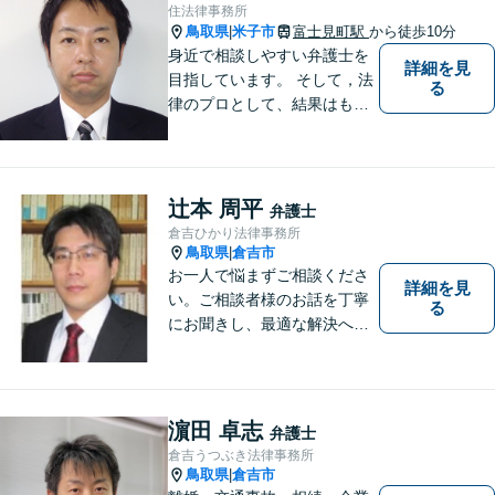
住法律事務所
鳥取県
米子市
富士見町駅
から徒歩10分
|
身近で相談しやすい弁護士を
詳細を見
目指しています。 そして，法
る
律のプロとして、結果はもち
ろん，解決に至る過程にこだ
わり，質の高いサービスを提
供します。 また，相談者様、
依頼者様の心を理解し，寄り
辻本 周平
弁護士
添いながら問題い解決のサポ
倉吉ひかり法律事務所
ートを心がけています。
鳥取県
倉吉市
|
お一人で悩まずご相談くださ
詳細を見
い。ご相談者様のお話を丁寧
る
にお聞きし、最適な解決へと
導きます。
濵田 卓志
弁護士
倉吉うつぶき法律事務所
鳥取県
倉吉市
|