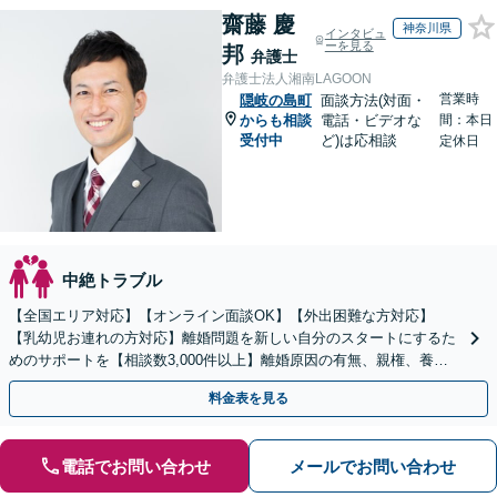
齋藤 慶
神奈川県
インタビュ
ーを見る
邦
弁護士
弁護士法人湘南LAGOON
営業時
隠岐の島町
面談方法(対面・
からも相談
電話・ビデオな
間：本日
受付中
ど)は応相談
定休日
中絶トラブル
【全国エリア対応】【オンライン面談OK】【外出困難な方対応】
【乳幼児お連れの方対応】離婚問題を新しい自分のスタートにするた
めのサポートを【相談数3,000件以上】離婚原因の有無、親権、養育
費、財産分与、慰謝料請求【夜間・休日相談可】
料金表を見る
電話でお問い合わせ
メールでお問い合わせ