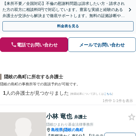
【来所不要／全国対応】不倫の慰謝料問題は請求したい方・請求され
た方の双方に相談料0円で対応しています。豊富な実績と経験のある
弁護士が交渉から解決まで徹底サポートします。無料の証拠診断や着
手金の返還保証もありますので安心してご相談ください。
料金表を見る
電話でお問い合わせ
メールでお問い合わせ
隠岐の島町に所在する弁護士
隠岐の島町の事務所等での面談予約が可能です。
1
人の弁護士が見つかりました
(検索結果について詳しくは
こちら
)
1件中 1-1件を表示
小林 竜也
弁護士
隠岐ひまわり基金法律事務所
島根県
隠岐の島町
|