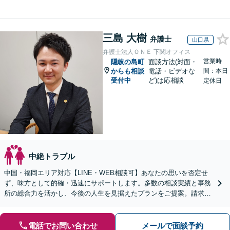
三島 大樹
弁護士
山口県
弁護士法人ＯＮＥ 下関オフィス
営業時
隠岐の島町
面談方法(対面・
からも相談
電話・ビデオな
間：本日
受付中
ど)は応相談
定休日
中絶トラブル
中国・福岡エリア対応【LINE・WEB相談可】あなたの思いを否定せ
ず、味方として的確・迅速にサポートします。多数の相談実績と事務
所の総合力を活かし、今後の人生を見据えたプランをご提案。請求す
る側・された側双方に対応【完全個室／子連れ相談可】
電話でお問い合わせ
メールで面談予約