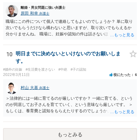
離婚・男女問題に強い弁護士
原田 和幸
弁護士
職場にこの件について個人で連絡してもよいのでしょうか？ 単に取り
次いでもらうだけなら構わないと思いますが、取り次いでもらえるか
分かりませんね。 職場に、妊娠や認知の件は話さないほうがよいと思
います。 それとも弁護士を通すべきなのでしょうか？ 相談者で対応が
難しいと思われれば、弁護士に入ってもらうことも検討されてくださ
い。 一度、お近くの弁護士に相談されてみてもよいと思います。
10
明日までに決めないといけないのでお願いしま
す。
#婚外の妊娠
#生活費を渡さない
#中絶
#子の認知
2022年3月11日
役にたった
6
村山 大基
弁護士
＞法律的には一緒に育てるのが厳しいですか？ 一緒に育てる、という
のが同居してお子さんを育てていく、という意味なら厳しいです。 ＞
もしくは、養育費と認知をもらえたりするのでしょうか、 相手が認知
を拒む場合、調停や裁判などの手続きで認知を求める必要がありま
す。 また、認知されたことを前提に、父親として子を養う義務があり
ますので、 養育費を請求できます。 ただ、極端な話相手に収入がなか
もっとみる
ったり、行方不明だったりすると、実際上の回収が難しい可能性はあ