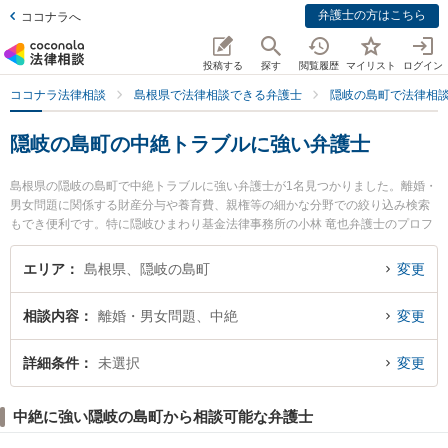
弁護士の方はこちら
ココナラへ
投稿する
探す
閲覧履歴
マイリスト
ログイン
ココナラ法律相談
島根県で法律相談できる弁護士
隠岐の島町で法律相
隠岐の島町の中絶トラブルに強い弁護士
島根県の隠岐の島町で中絶トラブルに強い弁護士が1名見つかりました。離婚・
男女問題に関係する財産分与や養育費、親権等の細かな分野での絞り込み検索
もでき便利です。特に隠岐ひまわり基金法律事務所の小林 竜也弁護士のプロフ
ィール情報や弁護士費用、強みなどが注目されています。『隠岐の島町で土日
や夜間に発生した中絶トラブルのトラブルを今すぐに弁護士に相談したい』
エリア
島根県、隠岐の島町
変更
『中絶トラブルのトラブル解決の実績豊富な近くの弁護士を検索したい』『初
回相談無料で中絶トラブルを法律相談できる隠岐の島町内の弁護士に相談予約
相談内容
離婚・男女問題、中絶
変更
したい』などでお困りの相談者さんにおすすめです。
詳細条件
未選択
変更
中絶に強い隠岐の島町から相談可能な弁護士