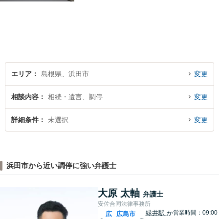
す。民事事件（借金・過払
金、成年後見など）を中心
に、企業法務にも対応可能で
す。ご相談お待ちしておりま
す。
エリア
島根県、浜田市
変更
相談内容
相続・遺言、調停
変更
詳細条件
未選択
変更
浜田市から近い調停に強い弁護士
大原 太軸
弁護士
安佐合同法律事務所
緑井駅
か
営業時間：09:00
広
広島市