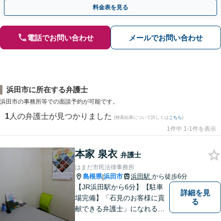
相談無料】初回面談のみで解決できるケースもあります
料金表を見る
電話でお問い合わせ
メールでお問い合わせ
浜田市に所在する弁護士
浜田市の事務所等での面談予約が可能です。
1
人の弁護士が見つかりました
(検索結果について詳しくは
こちら
)
1件中 1-1件を表示
本家 泉衣
弁護士
はまだ市民法律事務所
島根県
浜田市
浜田駅
から徒歩6分
|
【JR浜田駅から6分】【駐車
詳細を見
場完備】「石見のお客様に貢
る
献できる弁護士」になれるよ
うに業務に取り組んでおりま