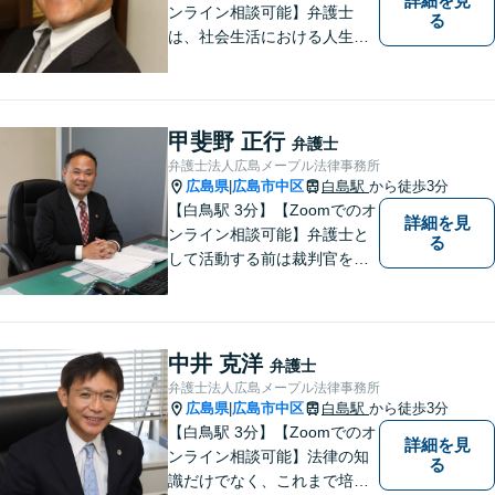
詳細を見
ンライン相談可能】弁護士
る
は、社会生活における人生の
パートナー、転ばぬ先の杖だ
と考えています。リラックス
してお話しいただける環境を
整えておりますので、困った
甲斐野 正行
弁護士
とき、迷ったときはお気軽に
弁護士法人広島メープル法律事務所
ご相談ください。
広島県
広島市中区
白島駅
から徒歩3分
|
【白鳥駅 3分】【Zoomでのオ
詳細を見
ンライン相談可能】弁護士と
る
して活動する前は裁判官を務
めておりました。裁判官とし
ての経験を活かして、少しで
もみなさんのお力になりたい
と思っています。少しでも何
中井 克洋
弁護士
か気になることがありました
弁護士法人広島メープル法律事務所
ら、お気軽にご相談くださ
広島県
広島市中区
白島駅
から徒歩3分
|
い。
【白鳥駅 3分】【Zoomでのオ
詳細を見
ンライン相談可能】法律の知
る
識だけでなく、これまで培っ