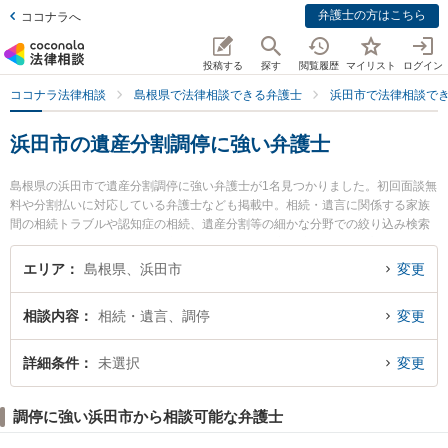
弁護士の方はこちら
ココナラへ
投稿する
探す
閲覧履歴
マイリスト
ログイン
ココナラ法律相談
島根県で法律相談できる弁護士
浜田市で法律相談で
浜田市の遺産分割調停に強い弁護士
島根県の浜田市で遺産分割調停に強い弁護士が1名見つかりました。初回面談無
料や分割払いに対応している弁護士なども掲載中。相続・遺言に関係する家族
間の相続トラブルや認知症の相続、遺産分割等の細かな分野での絞り込み検索
もでき便利です。特にはまだ市民法律事務所の本家 泉衣弁護士のプロフィール
情報や弁護士費用、強みなどが注目されています。『浜田市で土日や夜間に発
エリア
島根県、浜田市
変更
生した遺産分割調停のトラブルを今すぐに弁護士に相談したい』『遺産分割調
停のトラブル解決の実績豊富な近くの弁護士を検索したい』『初回相談無料で
相談内容
相続・遺言、調停
変更
遺産分割調停を法律相談できる浜田市内の弁護士に相談予約したい』などでお
困りの相談者さんにおすすめです。
詳細条件
未選択
変更
調停に強い浜田市から相談可能な弁護士