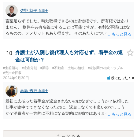
佐野 就平
弁護士
言葉足らずでした。時効取得できるのは賃借権です。所有権ではあり
ません。 物件を共有名義にすることは可能ですが、有利な事情にはな
るものの、デメリットもあり得ます。 そのあたりについては、お近く
の弁護士にご相談ください。
10
弁護士が入院し復代理人も対応せず、着手金の返
金は可能か？
#生前贈与
#遺産分割
#調停
#不動産・土地の相続
#家族間の相続トラブル
#売掛金回収
2024年9月30日
役にたった
8
高島 秀行
弁護士
最初に支払った着手金が返金されないのはなぜでしょうか？依頼した
仕事が途中でできなくなったのに、返金しなくても良いのでしょう
か？消費者が一方的に不利になる契約は無効ではありませんか？
着手金は、前の弁護士が倒れるまでにやった仕事に応じて清算する義
務があると思います。 倒れた弁護士が所属する弁護士会に相談さ
れた方がよいと思います。 倒れた弁護士は脳梗塞で倒れたようで
もっとみる