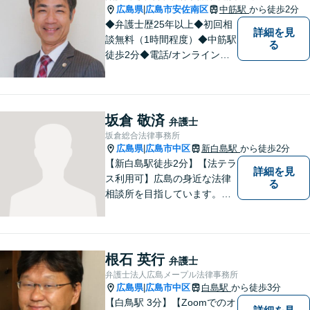
広島県
広島市安佐南区
中筋駅
から徒歩2分
|
◆弁護士歴25年以上◆初回相
詳細を見
談無料（1時間程度）◆中筋駅
る
徒歩2分◆電話/オンライン相
談可◆夜間相談可◆相続、交
通事故、離婚、不貞慰謝料請
求、企業法務等。広島市北部
地域の皆様に寄り添い、地域
坂倉 敬済
弁護士
密着型の法律事務所としてよ
坂倉総合法律事務所
り身近な法的サービスを提供
広島県
広島市中区
新白島駅
から徒歩2分
|
します。
【新白島駅徒歩2分】【法テラ
詳細を見
ス利用可】広島の身近な法律
る
相談所を目指しています。依
頼者さまの抱えていらっしゃ
る不安や、ご希望を丁寧にお
伺いいたします。法律トラブ
ルにお悩みの方はご相談くだ
根石 英行
弁護士
さい。
弁護士法人広島メープル法律事務所
広島県
広島市中区
白島駅
から徒歩3分
|
【白鳥駅 3分】【Zoomでのオ