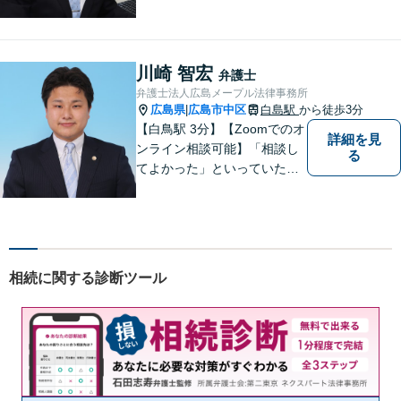
てきた経験や現場感覚を大切
にして、これからもご助言や
事件処理を迅速かつ丁寧に行
ってまいります。 ぜひご相談
川崎 智宏
弁護士
ください。
弁護士法人広島メープル法律事務所
広島県
広島市中区
白島駅
から徒歩3分
|
【白鳥駅 3分】【Zoomでのオ
詳細を見
ンライン相談可能】「相談し
る
てよかった」といっていただ
けるように、依頼者に寄り添
い、ベストな解決を目指しま
す。打ち合わせ室内にキッズ
スペースのご用意が可能で
す。ご希望の方はご予約の際
相続に関する診断ツール
にお申し付けください。