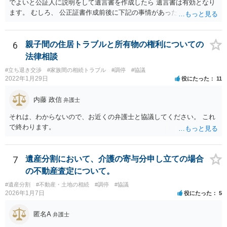
でよいと公証人に説明をして遺言書を作成したら 遺言書は有効となり
ます。 むしろ、 公正証書作成前後に下記の事情があったことが証明で
きれば判断能力がなく 無効だったと主張することが可能です。 翌年1
月に携帯が新しくなった母からの第一声は「ここにいたら殺される」
「面会に来てくれ」で、長男に聞くと「面会は出来ない。俺は携帯電
6
親子間の住居トラブルと所有物の権利についての
話の使い方を教える為に会っている」「母の話は聞かなくて良い」と
法律相談
電話が切れました。その後の電話でも「食事に毒が入っている」「体
#立ち退き交渉
#家族間の相続トラブル
#調停
#協議
にチップが埋められている」等、おかしかったです。 当時の診療記
2022年1月29日
役にたった
11
録、介護認定の資料、介護記録を取得して 弁護士に面談で相談された
方がよいと思います。
内藤 政信
弁護士
それは、わからないので、お近くの弁護士と協議してください。 これ
で終わります。
7
遺産分割において、介護の寄与分申し立ての場合
の不動産査定について。
#遺産分割
#不動産・土地の相続
#調停
#協議
2026年1月7日
役にたった
5
匿名A
弁護士