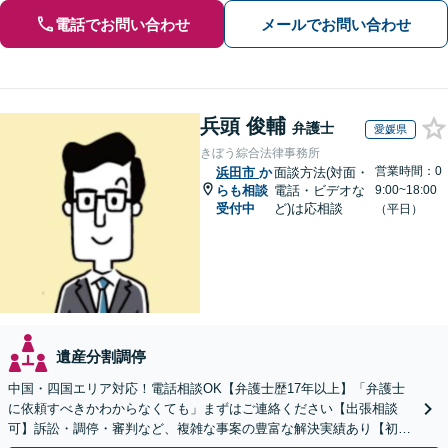
電話でお問い合わせ
メールでお問い合わせ
兵頭 俊輔
弁護士
愛媛県
きぼう綜合法律事務所
営業時間：0
浜田市
か
面談方法(対面・
らも相談
電話・ビデオな
9:00~18:00
受付中
ど)は応相談
（平日）
遺産分割調停
中国・四国エリア対応！電話相談OK【弁護士歴17年以上】「弁護士
に依頼すべきかわからなくても」まずはご連絡ください【出張相談
可】訴訟・調停・審判など、複雑な事案の豊富な解決実績あり【初回