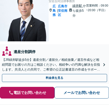
安佐合同法律事務所
緑井駅
か
営業時間：09:00
広
広島市
~20:00（平日）
島
安佐南
ら徒歩5
|
県
区
分
遺産分割調停
【JR緑井駅徒歩5分】遺産分割／遺留分／相続放棄／遺言作成など相
続問題でお困りの方はご相談ください。相続争いの円満な解決を目指
します。共済人との共同で、ご希望の公正証書遺言の作成をサポート
【完全個室】
料金表を見る
電話でお問い合わせ
メールでお問い合わせ