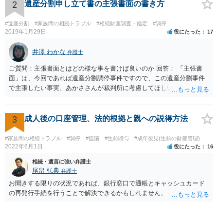
2
遺産分割申し立て書の主張書面の書き方
#遺産分割
#家族間の相続トラブル
#相続財産調査・鑑定
#調停
2019年1月29日
役にたった
17
井澤 わかな
弁護士
ご質問：主張書面とはどの様な事を書けば良いのか 回答： 「主張書
面」は、今回であれば遺産分割調停事件ですので、この遺産分割事件
で主張したい事実、あかささんが裁判所に考慮してほしいと思う、亡
くなった方・あかささん・お姉さん間の事情などを記入することにな
ります。 もし、主張したい事実や考慮してほしい事情に関連して
資料を持っているようであれば、主張書面とは別で提出できます。も
3
成人後の口座管理、法的根拠と親への説得方法
し、お姉さんに見られたくないような資料がある場合、「非開示の希
望に関する申出書」と共に提出することも考えられます。 ご質問：書
#家族間の相続トラブル
#調停
#協議
#生前贈与
#成年後見(生前の財産管理)
いた方が良い事と書かない方が良い事 回答： お姉さんが申立書の「申
2022年6月1日
役にたった
16
立ての趣旨」のところに書いている遺産の分け方に対して意見があれ
相続・遺言に強い弁護士
ば、まずそれを書くとよいです。 次に「申立ての理由」のところに、
尾畠 弘典
弁護士
なぜ調停を申し立てたのか(例えば、あかささんと話合いが出来ない／
お聞きする限りの状況であれば、銀行窓口で通帳とキャッシュカード
決裂した、など)や亡くなった方・あかささん・お姉さん間の事情やい
の再発行手続を行うことで解決できるかもしれません。
きさつなどが書かれていると思うので、あかささんから見てそれは違
うと感じるところは、どのように違うのか、など書くとよいです。 そ
の他、お姉さんの申立書には書かれていないけど、どのように遺産を