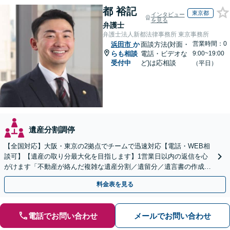
都 裕記
東京都
インタビュー
を見る
弁護士
弁護士法人新都法律事務所 東京事務所
営業時間：0
浜田市
か
面談方法(対面・
らも相談
電話・ビデオな
9:00~19:00
受付中
ど)は応相談
（平日）
遺産分割調停
【全国対応】大阪・東京の2拠点でチームで迅速対応【電話・WEB相
談可】【遺産の取り分最大化を目指します】1営業日以内の返信を心
がけます「不動産が絡んだ複雑な遺産分割／遺留分／遺言書の作成・
執行／事業承継など、お任せください」【休日相談あり】
料金表を見る
電話でお問い合わせ
メールでお問い合わせ