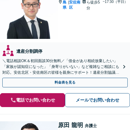
~17:30（平日）
島
安佐南
ら徒歩5
|
県
区
分
遺産分割調停
＼電話相談OK＆初回面談30分無料／「借金があり相続放棄したい」
「家族が認知症になった」「身寄りがいない」など複雑なご相談にも
対応。安佐北区・安佐南区の皆様を親身にサポート！遺産分割協議や
調停、遺言書作成、成年後見申し立て【JR緑井駅5分】
料金表を見る
電話でお問い合わせ
メールでお問い合わせ
原田 龍明
弁護士