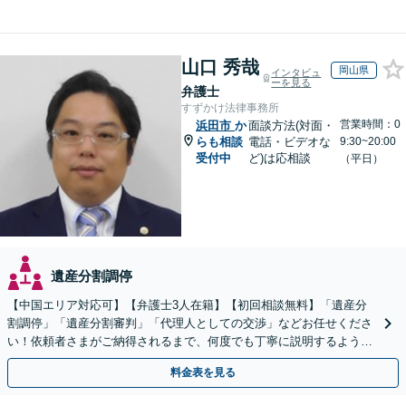
山口 秀哉
岡山県
インタビュ
ーを見る
弁護士
すずかけ法律事務所
営業時間：0
浜田市
か
面談方法(対面・
らも相談
電話・ビデオな
9:30~20:00
受付中
ど)は応相談
（平日）
遺産分割調停
【中国エリア対応可】【弁護士3人在籍】【初回相談無料】「遺産分
割調停」「遺産分割審判」「代理人としての交渉」などお任せくださ
い！依頼者さまがご納得されるまで、何度でも丁寧に説明するよう心
掛けています【土日祝／夜間対応可】【当日／電話相談可】
料金表を見る