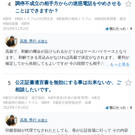
4
調停不成立の相手方からの迷惑電話をやめさせる
分けるかを決めるについてあかささんが重要だと考える事情があれば
(例えば、○○のときにお姉さんは亡くなった方からお金を援助してもら
ことはできますか？
った等)、それも書くとよいです。 書かない方が良いと思うことは、遺
#調停
#相続トラブルの代理交渉
#家族間の相続トラブル
#相続財産調査・鑑定
産分割に関係ない(と思われる)いきさつを沢山盛り込むことだと考えま
#相続放棄
#調停
す(あくまで遺産分割に関係することに留める方が、裁判所や調停委員
2018年11月2日
役にたった
9
の方に事情を理解してもらいやすいと思います)。
高島 秀行
弁護士
高裁で、和解の機会が設けられるかどうかはケースバイケースとなり
ます。 和解できる見込みがなければ高裁で決定がなされます。 審判が
確定してから依頼してもよいですが 今の段階でも相手方の連絡が迷惑
であれば 弁護士に依頼してもよいと思います。
5
公正証書遺言書を無効にする事は出来ないか、ご
相談したいです。
#遺言の真偽鑑定・遺言無効
#成年後見(生前の財産管理)
#遺言
#家族間の相続トラブル
#調停
#遺留分侵害額請求・放棄
2024年7月18日
役にたった
8
高島 秀行
弁護士
印鑑登録が代理でなされたとしても、母が公証役場に行って その内容