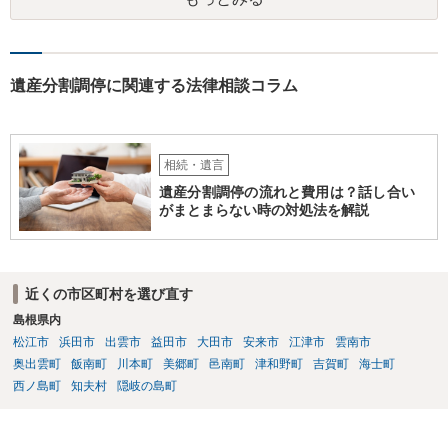
すが、 判断能力があり、復代理を倒れた弁護士の判断で復代理を
選任したのか 即ち、復代理人の選任は有効なのかという問題もあ
ると思います。
遺産分割調停に関連する法律相談コラム
相続・遺言
遺産分割調停の流れと費用は？話し合い
がまとまらない時の対処法を解説
近くの市区町村を選び直す
島根県内
松江市
浜田市
出雲市
益田市
大田市
安来市
江津市
雲南市
奥出雲町
飯南町
川本町
美郷町
邑南町
津和野町
吉賀町
海士町
西ノ島町
知夫村
隠岐の島町