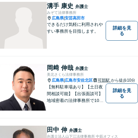
溝手 康史
弁護士
みぞて法律事務所
広島県
安芸高田市
|
できるだけ気軽に利用されや
詳細を見
すい事務所を目指します。
る
岡﨑 伸哉
弁護士
美北さくら法律事務所
広島県
広島市安佐北区
可部駅
から徒歩10分
|
【無料駐車場あり】【土日夜
詳細を見
間相談可能】【出張面談可】
る
地域密着の法律事務所で10年
以上の解決実績！依頼者様に
寄り添い、問題解決を行いま
す。夜間・休日の対応、出張
面談も承っています！【借金
田中 伸
弁護士
問題相談無料】
弁護士法人山下江法律事務所 中筋オフィス