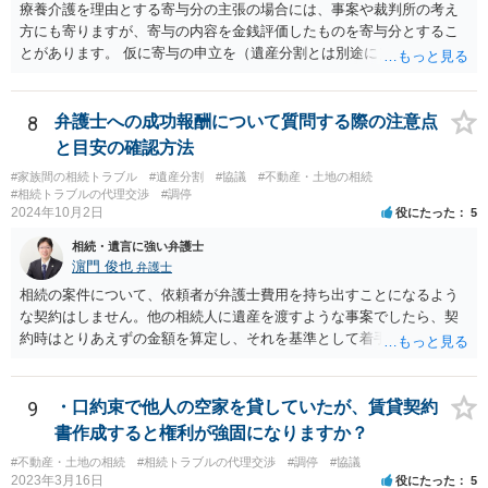
療養介護を理由とする寄与分の主張の場合には、事案や裁判所の考え
方にも寄りますが、寄与の内容を金銭評価したものを寄与分とするこ
とがあります。 仮に寄与の申立を（遺産分割とは別途に）して、その
ような考え方を撮るなら、必ずしも相続財産全体の評価（不動産の評
価）は不要ということもあります。 ただ、前提として、遺産分割はし
なければならないでしょうから、現実的にはいずれにせよ不動産評価
8
弁護士への成功報酬について質問する際の注意点
は必要でしょう。
と目安の確認方法
#家族間の相続トラブル
#遺産分割
#協議
#不動産・土地の相続
#相続トラブルの代理交渉
#調停
2024年10月2日
役にたった
5
相続・遺言に強い弁護士
濵門 俊也
弁護士
相続の案件について、依頼者が弁護士費用を持ち出すことになるよう
な契約はしません。他の相続人に遺産を渡すような事案でしたら、契
約時はとりあえずの金額を算定し、それを基準として着手金を設定
し、事件終了時に報酬金や追加着手金として考慮するといった契約も
あり得ます。 今後の見通しを言わないで契約はできないです。依頼者
が納得できる説明を受けるべきです。
9
・口約束で他人の空家を貸していたが、賃貸契約
書作成すると権利が強固になりますか？
#不動産・土地の相続
#相続トラブルの代理交渉
#調停
#協議
2023年3月16日
役にたった
5