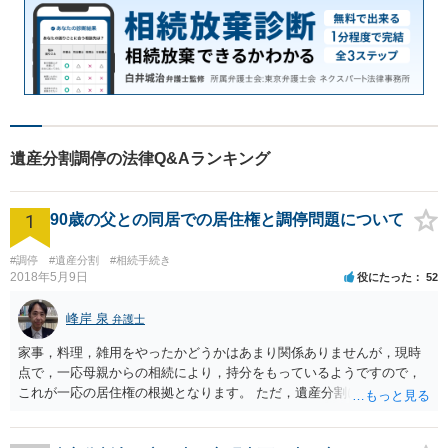
遺産分割調停の法律Q&Aランキング
1
90歳の父との同居での居住権と調停問題について
#調停
#遺産分割
#相続手続き
2018年5月9日
役にたった
52
峰岸 泉
弁護士
家事，料理，雑用をやったかどうかはあまり関係ありませんが，現時
点で，一応母親からの相続により，持分をもっているようですので，
これが一応の居住権の根拠となります。 ただ，遺産分割により，母の
持分を父親が取得した場合，住み続けるのは難しいかも知れません。