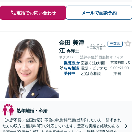
る側・された側双方に対応【完全個室／子連れ相談可】
電話でお問い合わせ
メールで面談予約
金田 美津
千葉県
インタビュ
ーを見る
江
弁護士
ネクスパート法律事務所 西船橋オフィス
営業時間：0
浜田市
か
面談方法(対面・
らも相談
電話・ビデオな
9:00~21:00
受付中
ど)は応相談
（平日）
熟年離婚・卒婚
【来所不要／全国対応】不倫の慰謝料問題は請求したい方・請求され
た方の双方に相談料0円で対応しています。豊富な実績と経験のある
弁護士が交渉から解決まで徹底サポートします。無料の証拠診断や着