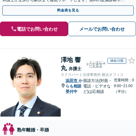
手金の返還保証もありますので安心してご相談ください。
料金表を見る
電話でお問い合わせ
メールでお問い合わせ
澤地 響
神奈川県
インタビュ
ーを見る
丸
弁護士
ネクスパート法律事務所 横浜オフィス
営業時間：0
浜田市
か
面談方法(対面・
らも相談
電話・ビデオな
9:00~21:00
受付中
ど)は応相談
（平日）
熟年離婚・卒婚