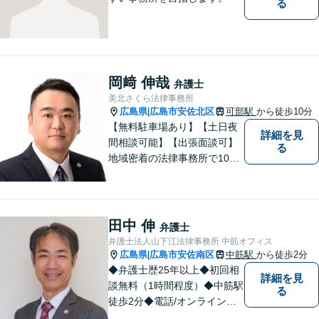
る
岡﨑 伸哉
弁護士
美北さくら法律事務所
広島県
広島市安佐北区
可部駅
から徒歩10分
|
【無料駐車場あり】【土日夜
詳細を見
間相談可能】【出張面談可】
る
地域密着の法律事務所で10年
以上の解決実績！依頼者様に
寄り添い、問題解決を行いま
す。夜間・休日の対応、出張
面談も承っています！【借金
田中 伸
弁護士
問題相談無料】
弁護士法人山下江法律事務所 中筋オフィス
広島県
広島市安佐南区
中筋駅
から徒歩2分
|
◆弁護士歴25年以上◆初回相
詳細を見
談無料（1時間程度）◆中筋駅
る
徒歩2分◆電話/オンライン相
談可◆夜間相談可◆相続、交