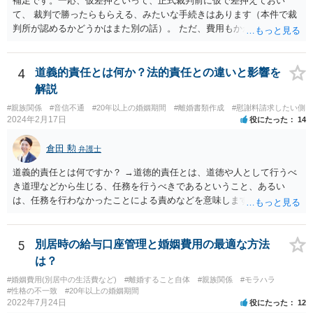
補足です。一応、仮差押といって、正式裁判前に仮で差押えておい
て、 裁判で勝ったらもらえる、みたいな手続きはあります（本件で裁
判所が認めるかどうかはまた別の話）。 ただ、費用もかかりますし、
必ず本件で認められるとも限りませんので、現時点で仮差押を考える
のであれば、 面談相談に行って詳しく話を聞いてみましょう。
4
道義的責任とは何か？法的責任との違いと影響を
解説
#親族関係
#音信不通
#20年以上の婚姻期間
#離婚書類作成
#慰謝料請求したい側
2024年2月17日
役にたった
14
倉田 勲
弁護士
道義的責任とは何ですか？ →道徳的責任とは、道徳や人として行うべ
き道理などから生じる、任務を行うべきであるということ、あるい
は、任務を行わなかったことによる責めなどを意味します。 道義的責
任では、倫理ないし道徳上の責任のため法的責任のような強制力や罰
則はありませんが、道義的責任を果たさないことで、他人からの信用
を無くす、不遇を受けるなどの一般的にはそのような事実上の不利益
5
別居時の給与口座管理と婚姻費用の最適な方法
が生じます。
は？
#婚姻費用(別居中の生活費など)
#離婚すること自体
#親族関係
#モラハラ
#性格の不一致
#20年以上の婚姻期間
2022年7月24日
役にたった
12