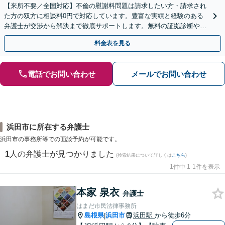
【来所不要／全国対応】不倫の慰謝料問題は請求したい方・請求され
た方の双方に相談料0円で対応しています。豊富な実績と経験のある
弁護士が交渉から解決まで徹底サポートします。無料の証拠診断や着
手金の返還保証もありますので安心してご相談ください。
料金表を見る
電話でお問い合わせ
メールでお問い合わせ
浜田市に所在する弁護士
浜田市の事務所等での面談予約が可能です。
1
人の弁護士が見つかりました
(検索結果について詳しくは
こちら
)
1件中 1-1件を表示
本家 泉衣
弁護士
はまだ市民法律事務所
島根県
浜田市
浜田駅
から徒歩6分
|