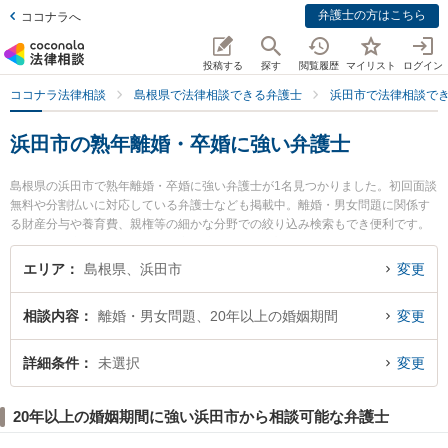
弁護士の方はこちら
ココナラへ
投稿する
探す
閲覧履歴
マイリスト
ログイン
ココナラ法律相談
島根県で法律相談できる弁護士
浜田市で法律相談で
浜田市の熟年離婚・卒婚に強い弁護士
島根県の浜田市で熟年離婚・卒婚に強い弁護士が1名見つかりました。初回面談
無料や分割払いに対応している弁護士なども掲載中。離婚・男女問題に関係す
る財産分与や養育費、親権等の細かな分野での絞り込み検索もでき便利です。
特にはまだ市民法律事務所の本家 泉衣弁護士のプロフィール情報や弁護士費
用、強みなどが注目されています。『浜田市で土日や夜間に発生した熟年離
エリア
島根県、浜田市
変更
婚・卒婚のトラブルを今すぐに弁護士に相談したい』『熟年離婚・卒婚のトラ
ブル解決の実績豊富な近くの弁護士を検索したい』『初回相談無料で熟年離
相談内容
離婚・男女問題、20年以上の婚姻期間
変更
婚・卒婚を法律相談できる浜田市内の弁護士に相談予約したい』などでお困り
の相談者さんにおすすめです。
詳細条件
未選択
変更
20年以上の婚姻期間に強い浜田市から相談可能な弁護士