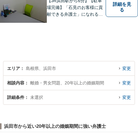
【JR浜田駅から6分】【駐車
詳細を見
場完備】「石見のお客様に貢
る
献できる弁護士」になれるよ
うに業務に取り組んでおりま
す。民事事件（借金・過払
金、成年後見など）を中心
に、企業法務にも対応可能で
す。ご相談お待ちしておりま
す。
エリア
島根県、浜田市
変更
相談内容
離婚・男女問題、20年以上の婚姻期間
変更
詳細条件
未選択
変更
浜田市から近い20年以上の婚姻期間に強い弁護士