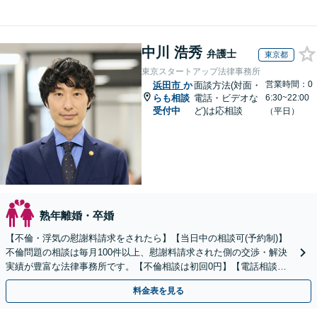
中川 浩秀
弁護士
東京都
東京スタートアップ法律事務所
営業時間：0
浜田市
か
面談方法(対面・
らも相談
電話・ビデオな
6:30~22:00
受付中
ど)は応相談
（平日）
熟年離婚・卒婚
【不倫・浮気の慰謝料請求をされたら】【当日中の相談可(予約制)】
不倫問題の相談は毎月100件以上、慰謝料請求された側の交渉・解決
実績が豊富な法律事務所です。【不倫相談は初回0円】【電話相談で
ご契約まで対応可/来所不要】
料金表を見る