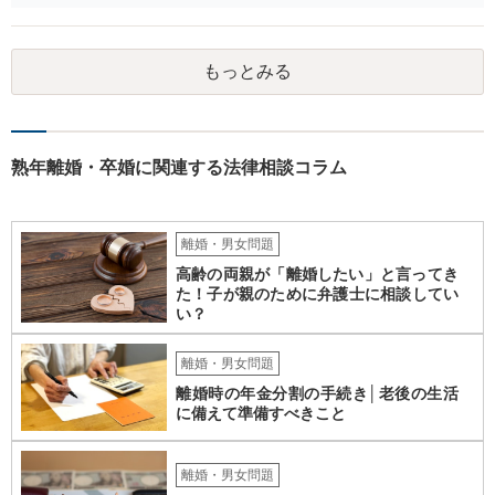
す。 給与と年金を単純に足した金額で計算すべきかどうかですが、 給
与の場合、就労するために必要だとされる経費を控除しています。 年
金の場合は、この控除をする必要がありませんので、 詳しい計算式は
もっとみる
割愛しますが、 単純な足し算をした部分の表よりも多い金額が妥当と
いうことになります。 ②婚姻費用は相当額の半分10万円しか出さない
半分というのは合理的な根拠がありません。 算定表上、夫婦のみのも
ので考えるというのであれば多少はわかりますが。 合意ができなけれ
ば審判となりますが、 相手方の根拠のない主張に沿ったものになると
熟年離婚・卒婚に関連する法律相談コラム
は考え難いと思います。
離婚・男女問題
高齢の両親が「離婚したい」と言ってき
た！子が親のために弁護士に相談してい
い？
離婚・男女問題
離婚時の年金分割の手続き│老後の生活
に備えて準備すべきこと
離婚・男女問題