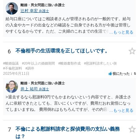
離婚・男女問題に強い弁護士
辻村 幸宏
弁護士
給与口座についてはご相談者さんが管理されるのが一般的です。給与
の入金やカードの出金などの確認をご自身でされる方が今後は管理し
やすくなるからです。ただ、ご夫婦のこれまでの生活で奥様が管理さ
れており不当な出金をしないというのであれば、それはそのまま維持
しても構わないとは思います。 隠し財産といっても、収入は給与だけ
で隠しようがないでしょうし、今わかっていない財産がないのであれ
6
不倫相手の生活環境を正してほしいです。
ば別居後に新たな財産ができてもお互いに分与を主張できないことに
はなりますので杞憂ということになろうかと思います。 婚姻費用を渡
#離婚協議
#20年以上の婚姻期間
#離婚書類作成
#慰謝料請求したい側
さないというおそれを奥様が抱くのはやむない面もあるとは思います
#不倫慰謝料
#調停
2025年6月11日
役にたった
5
が、ここは信じていただくしかないですし、婚姻費用の金額の合意が
できるかどうかの方が重要だと思います（合意できなれば納得した金
離婚・男女問題に強い弁護士
額をもらえないという意味では、奥様の不満は残るからです）。 特別
井上 祐司
弁護士
経費という問題はあるのですが、一般には、収入から婚姻費用は定め
>退去するなら慰謝料0円でもかまわないという内容ですと、弁護士さ
られ、全ての生活費が入っていると見ます。奥様の利益のために支払
んに依頼できたとしても、言いにくいですが、費用だおれ覚悟になっ
っている費用については、婚姻費用から引くことも相当だと思いま
てしまいますね。 費用倒れはもちろんですが、その内容は、法律的に
す。
義務のないことをお願いする内容となってしまうので、弁護士の受任
は期待しにくいと思います。 内容証明又は弁護士に委任することを検
討されているのであれば、慰謝料請求に限定した方がよいでしょう。
7
不倫による慰謝料請求と探偵費用の支払い義務
内容証明郵便において、「退去するのであれば慰謝料は要らない」と
は？