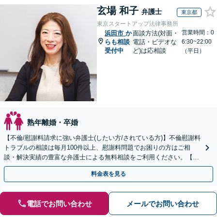
玄場 和子
弁護士
東京都
東京スタートアップ法律事務所
営業時間：0
浜田市
か
面談方法(対面・
らも相談
電話・ビデオな
6:30~22:00
受付中
ど)は応相談
（平日）
熟年離婚・卒婚
【不倫/慰謝料請求に強い弁護士(したい方/されている方)】不倫慰謝料
トラブルの相談は毎月100件以上、慰謝料問題でお困りの方はご相
談・解決実績の豊富な弁護士による無料相談をご利用ください。【初
回相談０円(電話)】【全国対応】
料金表を見る
電話でお問い合わせ
メールでお問い合わせ