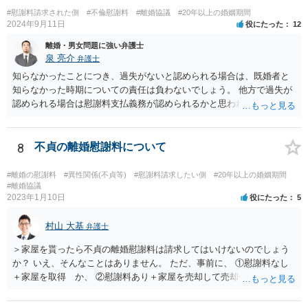
あなたが書いたとしても、法律上、あなたに建物からの退去を求める
#慰謝料請求された側
#不倫慰謝料
#離婚協議
#20年以上の婚姻期間
権限はないので、やはり不自然になってしまいます。
2024年9月11日
役にたった
12
離婚・男女問題に強い弁護士
泉 亮介
弁護士
知らなかったことにつき、過失がないと認められる場合は、既婚者と
知らなかった時期についての責任は負わないでしょう。 他方で過失が
認められる場合は慰謝料支払義務が認められるかと思われます。 ま
た、夫婦関係が冷め切っているというのは不貞相手の発言であり、客
観的な事実かは不明なため、客観的な事実として婚姻関係が破綻して
いたことが証明できない限り、そのような説明を受けていたとしても
8
不貞の離婚慰謝料について
配偶者からの慰謝料請求については影響はあまりしないでしょう。 探
偵費用については認められるケースもありますが、一部に限られるも
#離婚の慰謝料
#異性関係(不貞等)
#慰謝料請求したい側
#20年以上の婚姻期間
のも多く、少なくとも最初から支払いに合意はせず、支払い義務がな
#離婚協議
2023年1月10日
役にたった
5
いことを主張し争うこととなるかと思われます。
村山 大基
弁護士
＞家屋を貰ったら不貞の離婚慰謝料は請求してはいけないのでしょう
か？ いえ、そんなことはありません。 ただ、事前に、 ①慰謝料なし
＋家屋を取得 か、 ②慰謝料あり＋家屋を売却して売却代金を分ける
の、どちらが得かは計算しておいた方がいいと思います。 ①の方が得
なら、慰謝料代わりに不動産全部もらう、はありだと思います。 ＞婚