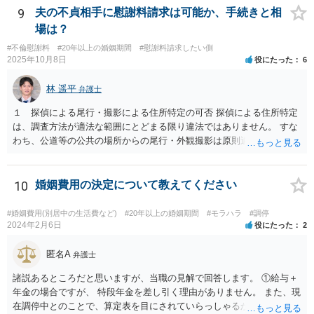
姻費用は慰謝料とは別だと思うのですが 主人は世間の相場は200万や
9
夫の不貞相手に慰謝料請求は可能か、手続きと相
とどうなんでしょうか？アドバイスお願いいたします。 婚姻費用につ
場は？
いては、おっしゃる通り別です。 なので、ご主人の主張通り慰謝料を
#不倫慰謝料
#20年以上の婚姻期間
#慰謝料請求したい側
２００万円と考えるにしても、 婚姻費用＋慰謝料２００万円、が正し
2025年10月8日
役にたった
6
いです。 その上で、このまま離婚に応じない場合、婚姻費用が月４万
円なら、５年と少し婚姻費用を貰い続ければ 婚姻費用だけでも２００
林 遥平
弁護士
万円になりますので、早めに近所の弁護士に相談に行って対応につい
てアドバイスを受けてみましょう。
１ 探偵による尾行・撮影による住所特定の可否 探偵による住所特定
は、調査方法が適法な範囲にとどまる限り違法ではありません。 すな
わち、公道等の公共の場所からの尾行・外観撮影は原則適法であり、
住居敷地内への侵入、屋内・窓越しの撮影、盗聴・盗撮等の私的領域
への侵害行為は違法の可能性があります。したがって、夫が相手女性
と会う約束を取り付け、探偵が公道上から尾行・撮影して住所を割り
10
婚姻費用の決定について教えてください
出す方法は、手段が適法であれば問題ありません。 ２ 相手女性が既
婚者であった場合の夫への慰謝料請求の可能性 相手女性が既婚である
#婚姻費用(別居中の生活費など)
#20年以上の婚姻期間
#モラハラ
#調停
場合、その配偶者は、夫と相手女性の双方に対して不貞行為に基づく
2024年2月6日
役にたった
2
慰謝料請求を行うことが可能です（民法709条）。 ただし、夫に以下
の事情があれば、過失の有無や慰謝料額に影響します。 ・相手女性が
匿名A
弁護士
独身であると虚偽申告していた ・夫が既婚と知らなかったことに合理
諸説あるところだと思いますが、当職の見解で回答します。 ①給与＋
的理由がある もっとも、相手女性が既婚であることを容易に確認でき
年金の場合ですが、 特段年金を差し引く理由がありません。 また、現
たにもかかわらず漫然と関係を続けた場合は、夫の過失が認められ、
在調停中とのことで、算定表を目にされていらっしゃるかと思いま
慰謝料（50～150万円程度？）が発生し得ます。