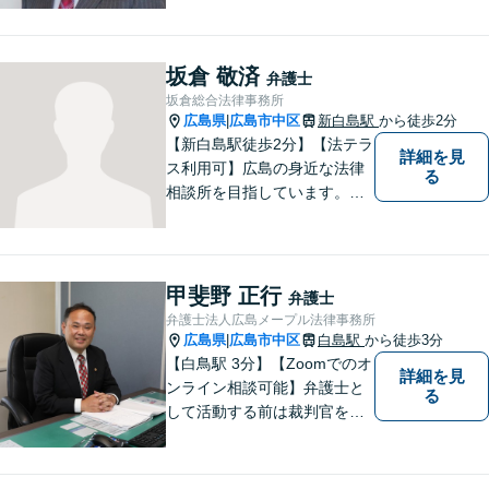
通事故、離婚、不貞慰謝料請
求、企業法務等。広島市北部
地域の皆様に寄り添い、地域
坂倉 敬済
弁護士
密着型の法律事務所としてよ
坂倉総合法律事務所
り身近な法的サービスを提供
広島県
広島市中区
新白島駅
から徒歩2分
|
します。
【新白島駅徒歩2分】【法テラ
詳細を見
ス利用可】広島の身近な法律
る
相談所を目指しています。依
頼者さまの抱えていらっしゃ
る不安や、ご希望を丁寧にお
伺いいたします。法律トラブ
ルにお悩みの方はご相談くだ
甲斐野 正行
弁護士
さい。
弁護士法人広島メープル法律事務所
広島県
広島市中区
白島駅
から徒歩3分
|
【白鳥駅 3分】【Zoomでのオ
詳細を見
ンライン相談可能】弁護士と
る
して活動する前は裁判官を務
めておりました。裁判官とし
ての経験を活かして、少しで
もみなさんのお力になりたい