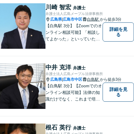
と思っています。少しでも何
川崎 智宏
弁護士
か気になることがありました
弁護士法人広島メープル法律事務所
ら、お気軽にご相談くださ
広島県
広島市中区
白島駅
から徒歩3分
|
い。
【白鳥駅 3分】【Zoomでのオ
詳細を見
ンライン相談可能】「相談し
る
てよかった」といっていただ
けるように、依頼者に寄り添
い、ベストな解決を目指しま
す。打ち合わせ室内にキッズ
スペースのご用意が可能で
中井 克洋
弁護士
す。ご希望の方はご予約の際
弁護士法人広島メープル法律事務所
にお申し付けください。
広島県
広島市中区
白島駅
から徒歩3分
|
【白鳥駅 3分】【Zoomでのオ
詳細を見
ンライン相談可能】法律の知
る
識だけでなく、これまで培っ
てきた経験や現場感覚を大切
にして、これからもご助言や
事件処理を迅速かつ丁寧に行
ってまいります。 ぜひご相談
根石 英行
弁護士
ください。
弁護士法人広島メープル法律事務所