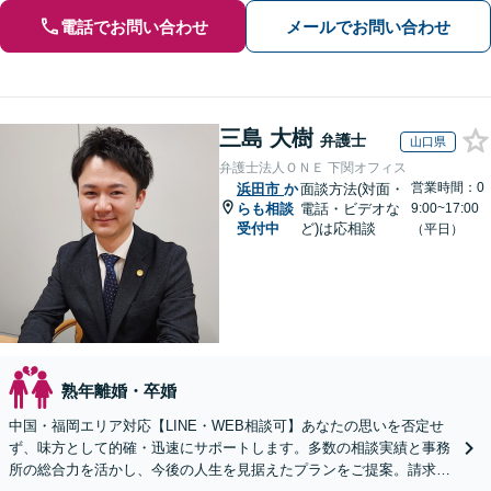
電話でお問い合わせ
メールでお問い合わせ
三島 大樹
弁護士
山口県
弁護士法人ＯＮＥ 下関オフィス
営業時間：0
浜田市
か
面談方法(対面・
らも相談
電話・ビデオな
9:00~17:00
受付中
ど)は応相談
（平日）
熟年離婚・卒婚
中国・福岡エリア対応【LINE・WEB相談可】あなたの思いを否定せ
ず、味方として的確・迅速にサポートします。多数の相談実績と事務
所の総合力を活かし、今後の人生を見据えたプランをご提案。請求す