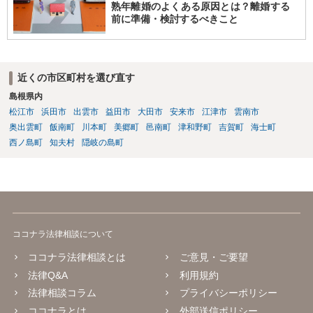
熟年離婚のよくある原因とは？離婚する
前に準備・検討するべきこと
近くの市区町村を選び直す
島根県内
松江市
浜田市
出雲市
益田市
大田市
安来市
江津市
雲南市
奥出雲町
飯南町
川本町
美郷町
邑南町
津和野町
吉賀町
海士町
西ノ島町
知夫村
隠岐の島町
ココナラ法律相談について
ココナラ法律相談とは
ご意見・ご要望
法律Q&A
利用規約
法律相談コラム
プライバシーポリシー
ココナラとは
外部送信ポリシー