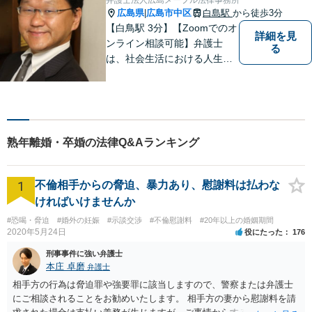
広島県
広島市中区
白島駅
から徒歩3分
|
【白鳥駅 3分】【Zoomでのオ
詳細を見
ンライン相談可能】弁護士
る
は、社会生活における人生の
パートナー、転ばぬ先の杖だ
と考えています。リラックス
してお話しいただける環境を
整えておりますので、困った
とき、迷ったときはお気軽に
熟年離婚・卒婚の法律Q&Aランキング
ご相談ください。
1
不倫相手からの脅迫、暴力あり、慰謝料は払わな
ければいけませんか
#恐喝・脅迫
#婚外の妊娠
#示談交渉
#不倫慰謝料
#20年以上の婚姻期間
2020年5月24日
役にたった
176
刑事事件に強い弁護士
本庄 卓磨
弁護士
相手方の行為は脅迫罪や強要罪に該当しますので、警察または弁護士
にご相談されることをお勧めいたします。 相手方の妻から慰謝料を請