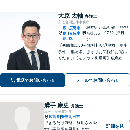
大原 太軸
弁護士
安佐合同法律事務所
緑井駅
か
営業時間：09:00
広
広島市
~17:30（平日）
島
安佐南
ら徒歩5
|
県
区
分
【初回相談30分無料】交通事故、刑事
事件、相続等、まずはお気軽にお電話
ください【法テラス利用可】広島出
身、安佐北区、安佐南区の弁護士とし
て法律のお悩みを親身にサポート。相
談者さまのお悩みを丁寧にヒアリング
電話でお問い合わせ
メールでお問い合わせ
し、徹底的に問題解決へあたります！
溝手 康史
弁護士
みぞて法律事務所
広島県
安芸高田市
|
できるだけ気軽に利用されや
詳細を見
すい事務所を目指します。