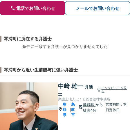
電話でお問い合わせ
メールでお問い合わせ
琴浦町に所在する弁護士
条件に一致する弁護士が見つかりませんでした
琴浦町から近い生前贈与に強い弁護士
中﨑 雄一
弁護
インタビューを見
る
士
弁護士法人はくと総合法律事務所
鳥
鳥
鳥取駅
から
営業時間：本
取
取
|
日定休日
徒歩4分
県
市