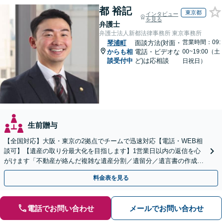
都 裕記
東京都
インタビュー
を見る
弁護士
弁護士法人新都法律事務所 東京事務所
営業時間：09:
琴浦町
面談方法(対面・
からも相
電話・ビデオな
00~19:00（土
談受付中
ど)は応相談
日祝日）
生前贈与
【全国対応】大阪・東京の2拠点でチームで迅速対応【電話・WEB相
談可】【遺産の取り分最大化を目指します】1営業日以内の返信を心
がけます「不動産が絡んだ複雑な遺産分割／遺留分／遺言書の作成・
執行／事業承継など、お任せください」【休日相談あり】
料金表を見る
電話でお問い合わせ
メールでお問い合わせ