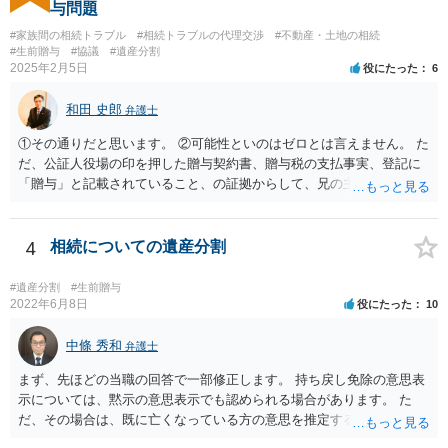
与問題
#家族間の相続トラブル
#相続トラブルの代理交渉
#不動産・土地の相続
#生前贈与
#協議
#遺産分割
2025年2月5日
役にたった
6
和田 史郎
弁護士
①その通りだと思います。 ②可能性といのはゼロとは言えません。 た
だ、公証人役場の印を押した贈与契約書、贈与税の支払事実、登記に
「贈与」と記載されていること、の証拠からして、兄の主張は通らな
いようには思います。 ③④その通りだと思います。 話し合いで折り合
わなければ、遺産分割調停を申し立てて進めるのがベターのような気
がしますね。
4
相続についての遺産分割
#遺産分割
#生前贈与
2022年6月8日
役にたった
10
中條 秀和
弁護士
まず、先ほどの当職の回答で一部修正します。 持ち戻し免除の意思表
示については、黙示の意思表示でも認められる場合があります。 た
だ、その場合は、既に亡くなっている方の意思を推定することになり
ますので、なかなか立証のハードルは高いと思われます。それゆえ、