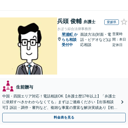
兵頭 俊輔
弁護士
愛媛県
きぼう綜合法律事務所
営業時
琴浦町
か
面談方法(対面・電
らも相談
話・ビデオなど)は
間：本日
受付中
応相談
定休日
生前贈与
中国・四国エリア対応！電話相談OK【弁護士歴17年以上】「弁護士
に依頼すべきかわからなくても」まずはご連絡ください【出張相談
可】訴訟・調停・審判など、複雑な事案の豊富な解決実績あり【初回
相談無料】初回面談のみで解決できるケースもあります
料金表を見る