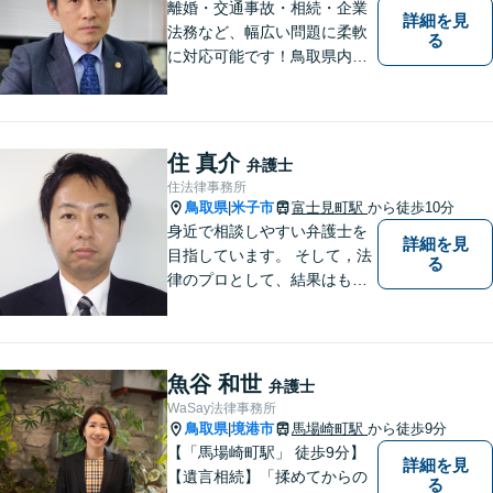
離婚・交通事故・相続・企業
詳細を見
法務など、幅広い問題に柔軟
る
に対応可能です！鳥取県内の
皆さまのお役に立てるよう尽
力いたします。「こんな相談
をしてもいいのか」と迷われ
ている方も、お気軽にご相談
住 真介
弁護士
ください！【駐車場有】
住法律事務所
鳥取県
米子市
富士見町駅
から徒歩10分
|
身近で相談しやすい弁護士を
詳細を見
目指しています。 そして，法
る
律のプロとして、結果はもち
ろん，解決に至る過程にこだ
わり，質の高いサービスを提
供します。 また，相談者様、
依頼者様の心を理解し，寄り
魚谷 和世
弁護士
添いながら問題い解決のサポ
WaSay法律事務所
ートを心がけています。
鳥取県
境港市
馬場崎町駅
から徒歩9分
|
【「馬場崎町駅」 徒歩9分】
詳細を見
【遺言相続】「揉めてからの
る