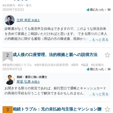
#生前贈与
#DV・暴力
2020年7月22日
役にたった
30
辻村 幸宏
弁護士
診断書がなくても後見申立自体はできますので、このような状況自体
を含めて家裁とご相談いただければと思います。 できる限りのご本人
の判断能力に関する書類（周辺の方の陳述書、医師からの聴取書等）
を整え、家裁の鑑定を経る前提で鑑定費用の予納金を用意し、申立て
をしていただければそこから先は進むのではないかと存じます。 ま
た、Aさんの意向を酌みすぎるあまりに後見申立ができない状況にして
2
成人後の口座管理、法的根拠と親への説得方法
いる施設の問題もありますので、当該地域の地域包括支援センターに
ご相談されるのもひとつの方法です。
#家族間の相続トラブル
#成年後見(生前の財産管理)
#調停
#協議
#生前贈与
2022年6月1日
役にたった
16
相続・遺言に強い弁護士
尾畠 弘典
弁護士
お聞きする限りの状況であれば、銀行窓口で通帳とキャッシュカード
の再発行手続を行うことで解決できるかもしれません。
3
相続トラブル：兄の未払給与主張とマンション贈