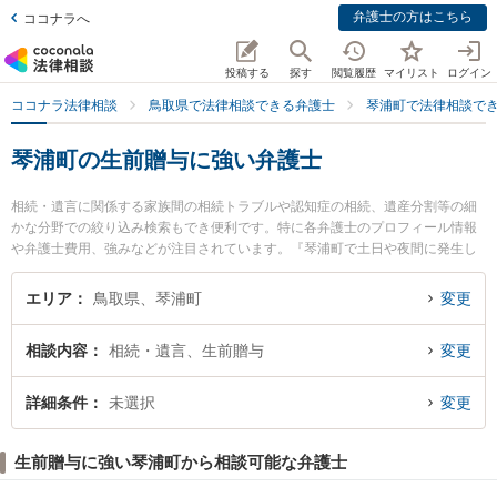
弁護士の方はこちら
ココナラへ
投稿する
探す
閲覧履歴
マイリスト
ログイン
ココナラ法律相談
鳥取県で法律相談できる弁護士
琴浦町で法律相談で
琴浦町の生前贈与に強い弁護士
相続・遺言に関係する家族間の相続トラブルや認知症の相続、遺産分割等の細
かな分野での絞り込み検索もでき便利です。特に各弁護士のプロフィール情報
や弁護士費用、強みなどが注目されています。『琴浦町で土日や夜間に発生し
た生前贈与のトラブルを今すぐに弁護士に相談したい』『生前贈与のトラブル
解決の実績豊富な近くの弁護士を検索したい』『初回相談無料で生前贈与を法
エリア
鳥取県、琴浦町
変更
律相談できる琴浦町内の弁護士に相談予約したい』などでお困りの相談者さん
におすすめです。
相談内容
相続・遺言、生前贈与
変更
詳細条件
未選択
変更
生前贈与に強い琴浦町から相談可能な弁護士