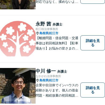
対応ではなく、揉めないよう
にする」ことを目指す弁護士
です。 お客様の気持ちに寄り
添い、柔軟かつスムーズな解
決を目指します。 どんな些細
永野 茜
弁護士
なことでもお気軽にご相談く
松江桜法律事務所
ださい。【弁護士歴15年以
島根県
松江市
|
上】
【離婚問題・借金問題・交通
詳細を見
事故は初回相談無料】【駐車
る
場あり】お悩みの皆さまの気
持ちに寄り添って、一緒に解
決していけるように努めてま
いりたいと思います。丁寧な
説明で適切かつ迅速な解決を
中川 修一
弁護士
目指します。
なかがわ法律事務所
島根県
松江市
|
企業や自治体でインハウスの
詳細を見
経験があります。個人の借金
る
問題・相続放棄の初回相談
（面談相談）は無料です。