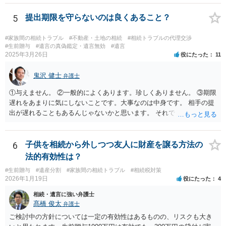
持ち戻し免除の意思表示は書面で明確にしておいていただくべきとい
う結論は変わりません。 誤解を与えるような回答でした。失礼しまし
5
提出期限を守らないのは良くあること？
た。 文言については、「〇〇に対する生前贈与による特別受益の持ち
戻しをすべて免除する」というのがオーソドックスなものですが、ご
#家族間の相続トラブル
#不動産・土地の相続
#相続トラブルの代理交渉
心配ならば、弁護士のところに行って、特別受益となりそうな贈与に
#生前贈与
#遺言の真偽鑑定・遺言無効
#遺言
2025年3月26日
役にたった
11
ついて説明した上で、適切な文言についてご相談してみてはいかがで
しょうか。
鬼沢 健士
弁護士
①与えません。 ②一般的によくあります。珍しくありません。 ③期限
遅れをあまりに気にしないことです。大事なのは中身です。 相手の提
出が遅れることもあるんじゃないかと思います。 それでもあなた有利
にはなりません。
6
子供を相続から外しつつ友人に財産を譲る方法の
法的有効性は？
#生前贈与
#遺産分割
#家族間の相続トラブル
#相続税対策
2026年1月19日
役にたった
4
相続・遺言に強い弁護士
髙橋 俊太
弁護士
ご検討中の方針については一定の有効性はあるものの、リスクも大き