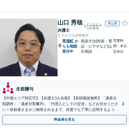
山口 秀哉
岡山県
インタビュ
ーを見る
弁護士
すずかけ法律事務所
営業時
琴浦町
か
面談方法(対面・電
らも相談
話・ビデオなど)は
間：本日
受付中
応相談
定休日
生前贈与
【中国エリア対応可】【弁護士3人在籍】【初回相談無料】「遺産分
割調停」「遺産分割審判」「代理人としての交渉」などお任せくださ
い！依頼者さまがご納得されるまで、何度でも丁寧に説明するよう心
掛けています【土日祝／夜間対応可】【当日／電話相談可】
料金表を見る