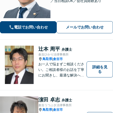
／当日相談OK／会社員経験あり
電話でお問い合わせ
メールでお問い合わせ
辻本 周平
弁護士
倉吉ひかり法律事務所
鳥取県
倉吉市
|
お一人で悩まずご相談くださ
詳細を見
い。ご相談者様のお話を丁寧
る
にお聞きし、最適な解決へと
導きます。
濵田 卓志
弁護士
倉吉うつぶき法律事務所
鳥取県
倉吉市
|