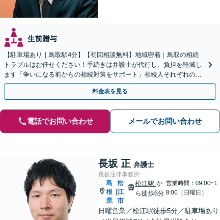
生前贈与
【駐車場あり｜鳥取駅4分】【初回相談無料】地域密着｜鳥取の相続
トラブルはお任せください！手続きは弁護士が代行し、負担を軽減し
ます「争いになる前からの相続対策をサポート」相続人それぞれの立
場を尊重し、冷静に対立の解消を目指します。
料金表を見る
電話でお問い合わせ
メールでお問い合わせ
長坂 正
弁護士
長坂法律事務所
島
松
松江駅
か
営業時間：09:00~1
根
江
|
8:00（日曜日）
ら徒歩6分
県
市
日曜営業／松江駅徒歩5分／駐車場あり