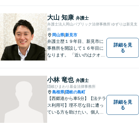
大山 知康
弁護士
弁護士法人岡山パブリック法律事務所 ゆずりは新見支
所
岡山県
新見市
|
弁護士歴１９年目、新見市に
詳細を見
事務所を開設して１６年目に
る
なります。 「近いのはクオリ
ティ」をモットーに、地元の
皆さまに距離的にも精神的に
も「近い」法律事務所となれ
小林 竜也
弁護士
るよう職員一同頑張っていま
隠岐ひまわり基金法律事務所
す。 お気軽にお問い合わせく
島根県
隠岐の島町
|
ださい。
【西郷港から車5分】【法テラ
詳細を見
ス利用可】理不尽な目に遭っ
る
ている方を助けたい。個人・
法人問わず、あらゆる問題を
解決いたします。お一人で抱
え込むことなく、まずはお気