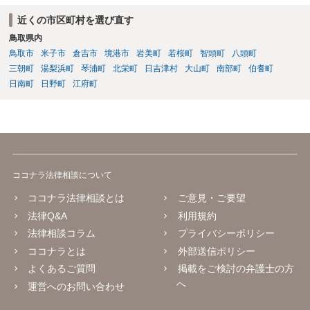
近くの市区町村を選び直す
鳥取県内
鳥取市
米子市
倉吉市
境港市
岩美町
若桜町
智頭町
八頭町
三朝町
湯梨浜町
琴浦町
北栄町
日吉津村
大山町
南部町
伯耆町
日南町
日野町
江府町
ココナラ法律相談について
ココナラ法律相談とは
ご意見・ご要望
法律Q&A
利用規約
法律相談コラム
プライバシーポリシー
ココナラとは
外部送信ポリシー
よくあるご質問
掲載をご検討の弁護士の方
へ
運営へのお問い合わせ