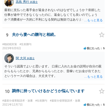
高島 秀行
弁護士
最初に支払った着手金が返金されないのはなぜでしょうか？依頼した
仕事が途中でできなくなったのに、返金しなくても良いのでしょう
か？消費者が一方的に不利になる契約は無効ではありませんか？
着手金は、前の弁護士が倒れるまでにやった仕事に応じて清算する義
務があると思います。 倒れた弁護士が所属する弁護士会に相談さ
れた方がよいと思います。 倒れた弁護士は脳梗塞で倒れたようで
9
夫から妻への贈与と相続。
すが、 判断能力があり、復代理を倒れた弁護士の判断で復代理を
選任したのか 即ち、復代理人の選任は有効なのかという問題もあ
#相続税対策
#生前贈与
ると思います。
2023年9月6日
役にたった
5
関 大河
弁護士
そういう認識でよいと思います。 口座に入れたお金の説明が自分の親
からもらったとか、兄弟からもらったとか、昔稼いだお金が出てきた
というケースの場合は、大丈夫です。
10
調停に持っていけるかどうか悩んでいます
#遺留分侵害額請求・放棄
#生前贈与
#遺留分侵害額請求・放棄
2021年12月7日
役にたった
5