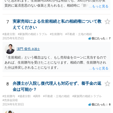
いと思われます。生前贈与1000万円は有効でも、300万円の貸付が実
質的に返済意思のない仮装と見られると、相続時に「贈与」と評価さ
れ、子から遺留分侵害額請求を受ける可能性があります。 その他の方
法として考えられるものとしては、 ①信託（家族信託・目的信託） 財
産を信託口に移し、受託者（信頼できる友人や専門職）に管理させ、
7
実家売却による生前相続と私の相続権について教
・生存中はあなたの生活費・介護費に優先充当 ・残余を友人や慈善団
えてください
体へ と使途を厳格に指定。相続ではなく信託帰属になるため、子の関
#遺産分割
#家族間の相続トラブル
#生前贈与
#不動産・土地の相続
与を大きく排除できます。 ②遺言＋生命保険の組合せ 生活資金は手元
2025年9月25日
役にたった
7
に残し、余剰資金で受取人を友人・団体にした保険を活用。保険金は
相続財産とは別枠で、遺留分対策にも有効と思われます。 ③負担付死
濵門 俊也
弁護士
因贈与 「介護・見守り等を条件に、死亡時に財産を渡す」契約。条件
不履行なら無効にでき、老後の安心を担保できます。 ④ 寄附予約＋解
「生前相続」という概念はなく、もし売却金をローンに充当するので
除条件 慈善団体への寄附を予約しつつ、資金不足時は解除できる条項
あれば、生前贈与を受けたことになります。相続の際、生前贈与され
を設定。 などがあり得るかと思われます。
た分は持戻しされることになります。
8
弁護士が入院し復代理人も対応せず、着手金の返
金は可能か？
#生前贈与
#遺産分割
#調停
#不動産・土地の相続
#家族間の相続トラブル
#売掛金回収
2024年9月30日
役にたった
8