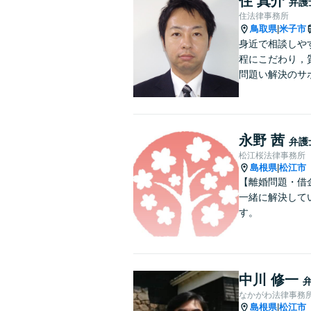
住 真介
弁護
住法律事務所
鳥取県
米子市
|
身近で相談しや
程にこだわり，
問題い解決のサ
永野 茜
弁護
松江桜法律事務所
島根県
松江市
|
【離婚問題・借
一緒に解決して
す。
中川 修一
なかがわ法律事務
島根県
松江市
|