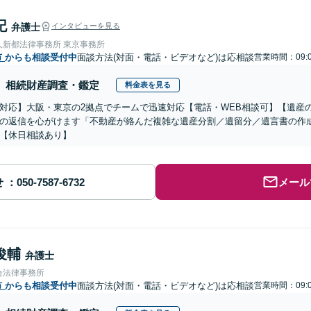
記
弁護士
インタビューを見る
人新都法律事務所 東京事務所
市
からも相談受付中
面談方法(対面・電話・ビデオなど)は応相談
営業時間：09:0
相続財産調査・鑑定
料金表を見る
対応】大阪・東京の2拠点でチームで迅速対応【電話・WEB相談可】【遺産
の返信を心がけます「不動産が絡んだ複雑な遺産分割／遺留分／遺言書の作
【休日相談あり】
せ
メール
俊輔
弁護士
合法律事務所
市
からも相談受付中
面談方法(対面・電話・ビデオなど)は応相談
営業時間：09:0