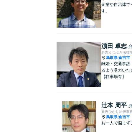
企業や自治体で
す。
濵田 卓志
倉吉うつぶき法律
鳥取県
倉吉市
|
離婚・交通事故
るよう尽力いた
【駐車場有】
辻本 周平
倉吉ひかり法律事
鳥取県
倉吉市
|
お一人で悩まず