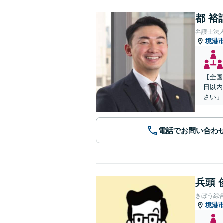
都 裕
弁護士法
境港
【全国
日以内
さい」
電話でお問い合わ
兵頭 
きぼう綜
境港