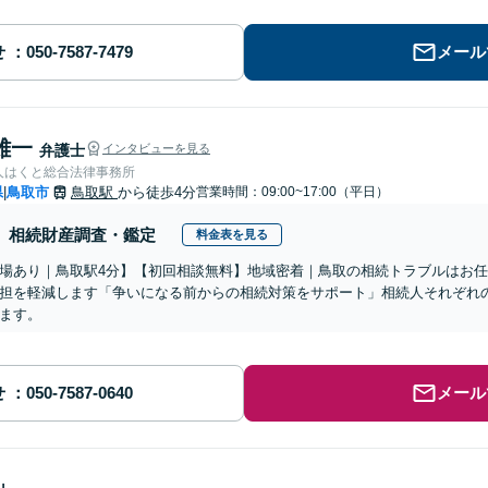
せ
メール
雄一
弁護士
インタビューを見る
人はくと総合法律事務所
県
鳥取市
鳥取駅
から徒歩4分
営業時間：09:00~17:00（平日）
|
相続財産調査・鑑定
料金表を見る
場あり｜鳥取駅4分】【初回相談無料】地域密着｜鳥取の相続トラブルはお
担を軽減します「争いになる前からの相続対策をサポート」相続人それぞれ
ます。
せ
メール