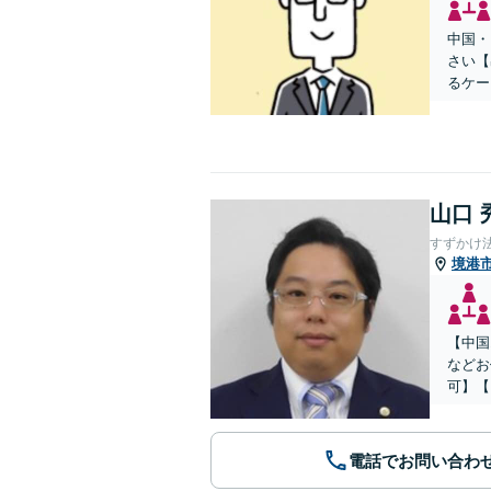
中国・
さい【
るケー
山口 
すずかけ
境港
【中国
などお
可】【
電話でお問い合わ