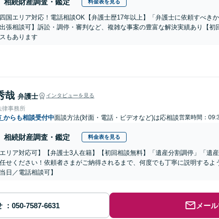
相続財産調査・鑑定
料金表を見る
四国エリア対応！電話相談OK【弁護士歴17年以上】「弁護士に依頼すべき
出張相談可】訴訟・調停・審判など、複雑な事案の豊富な解決実績あり【初
スもあります
秀哉
弁護士
インタビューを見る
法律事務所
市
からも相談受付中
面談方法(対面・電話・ビデオなど)は応相談
営業時間：09:3
相続財産調査・鑑定
料金表を見る
エリア対応可】【弁護士3人在籍】【初回相談無料】「遺産分割調停」「遺
任せください！依頼者さまがご納得されるまで、何度でも丁寧に説明するよ
当日／電話相談可】
せ
メール