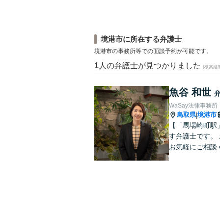
境港市に所在する弁護士
境港市の事務所等での面談予約が可能です。
1
人の弁護士が見つかりました
(検索結
魚谷 和世
WaSay法律事務所
鳥取県
境港市
|
【「馬場崎町駅
す弁護士です。
お気軽にご相談