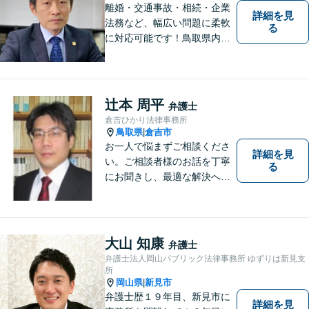
離婚・交通事故・相続・企業
詳細を見
法務など、幅広い問題に柔軟
る
に対応可能です！鳥取県内の
皆さまのお役に立てるよう尽
力いたします。「こんな相談
をしてもいいのか」と迷われ
ている方も、お気軽にご相談
辻本 周平
弁護士
ください！【駐車場有】
倉吉ひかり法律事務所
鳥取県
倉吉市
|
お一人で悩まずご相談くださ
詳細を見
い。ご相談者様のお話を丁寧
る
にお聞きし、最適な解決へと
導きます。
大山 知康
弁護士
弁護士法人岡山パブリック法律事務所 ゆずりは新見支
所
岡山県
新見市
|
弁護士歴１９年目、新見市に
詳細を見