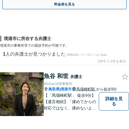
相談無料】初回面談のみで解決できるケースもあります
料金表を見る
境港市に所在する弁護士
境港市の事務所等での面談予約が可能です。
1
人の弁護士が見つかりました
(検索結果について詳しくは
こちら
)
1件中 1-1件を表示
魚谷 和世
弁護士
WaSay法律事務所
鳥取県
境港市
馬場崎町駅
から徒歩9分
|
【「馬場崎町駅」 徒歩9分】
詳細を見
【遺言相続】「揉めてからの
る
対応ではなく、揉めないよう
にする」ことを目指す弁護士
です。 お客様の気持ちに寄り
添い、柔軟かつスムーズな解