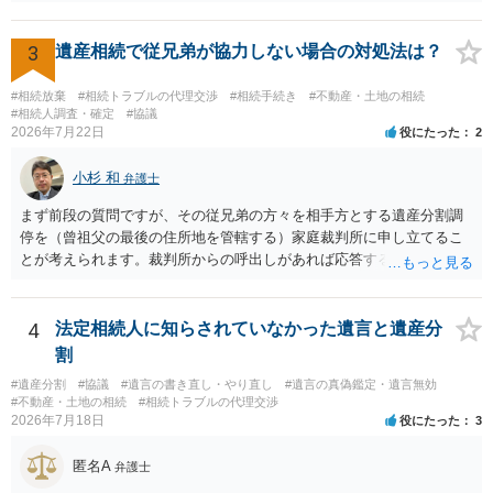
認めたわけではないので、分割協議の効力に影響はありません。 先
方の訴訟の主張及び立証次第ですが、 ・御祖母様の認知能力に関する
医師の意見書、筆跡鑑定 が提出されればその効力が否定される可能性
3
遺産相続で従兄弟が協力しない場合の対処法は？
はありますが、 ・伯母様自身が分割協議に加わっていること ・御祖母
様の意に反する遺産分割協議を行う実益が誰にあったかの立証が困難
#相続放棄
#相続トラブルの代理交渉
#相続手続き
#不動産・土地の相続
であること からすると、実際に遺産分割協議の効力が否定される可能
#相続人調査・確定
#協議
2026年7月22日
役にたった
2
性はそれほど高くない（立証のハードルは非常に高い）ということが
言えると思います。
小杉 和
弁護士
まず前段の質問ですが、その従兄弟の方々を相手方とする遺産分割調
停を（曾祖父の最後の住所地を管轄する）家庭裁判所に申し立てるこ
とが考えられます。裁判所からの呼出しがあれば応答する可能性がま
だあるのではないでしょうか。 後段の質問については、相続放棄は可
能と思われます。時間が思った以上にないので必要書類をてきぱきと
揃える必要があります。その点是非御注意ください。
4
法定相続人に知らされていなかった遺言と遺産分
割
#遺産分割
#協議
#遺言の書き直し・やり直し
#遺言の真偽鑑定・遺言無効
#不動産・土地の相続
#相続トラブルの代理交渉
2026年7月18日
役にたった
3
匿名A
弁護士