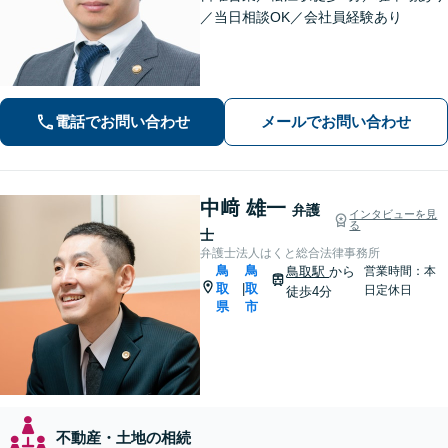
／当日相談OK／会社員経験あり
電話でお問い合わせ
メールでお問い合わせ
中﨑 雄一
弁護
インタビューを見
る
士
弁護士法人はくと総合法律事務所
鳥
鳥
鳥取駅
から
営業時間：本
取
取
|
日定休日
徒歩4分
県
市
不動産・土地の相続