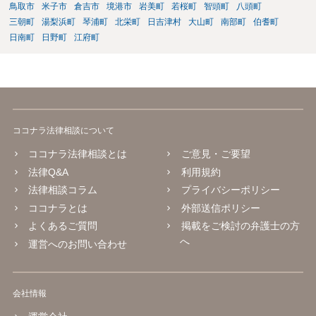
鳥取市
米子市
倉吉市
境港市
岩美町
若桜町
智頭町
八頭町
三朝町
湯梨浜町
琴浦町
北栄町
日吉津村
大山町
南部町
伯耆町
日南町
日野町
江府町
ココナラ法律相談について
ココナラ法律相談とは
ご意見・ご要望
法律Q&A
利用規約
法律相談コラム
プライバシーポリシー
ココナラとは
外部送信ポリシー
よくあるご質問
掲載をご検討の弁護士の方
へ
運営へのお問い合わせ
会社情報