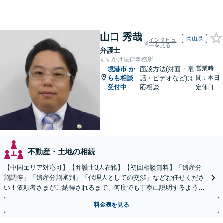
山口 秀哉
岡山県
インタビュ
ーを見る
弁護士
すずかけ法律事務所
営業時
境港市
か
面談方法(対面・電
らも相談
話・ビデオなど)は
間：本日
受付中
応相談
定休日
不動産・土地の相続
【中国エリア対応可】【弁護士3人在籍】【初回相談無料】「遺産分
割調停」「遺産分割審判」「代理人としての交渉」などお任せくださ
い！依頼者さまがご納得されるまで、何度でも丁寧に説明するよう心
掛けています【土日祝／夜間対応可】【当日／電話相談可】
料金表を見る