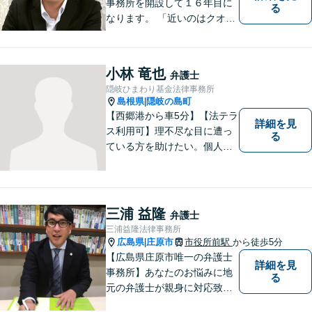
事務所を開設して１６年目に
る
なります。 「近いのはクオリ
ティ」をモットーに、地元の
皆さまに距離的にも精神的に
も「近い」法律事務所となれ
小林 竜也
弁護士
るよう職員一同頑張っていま
隠岐ひまわり基金法律事務所
す。 お気軽にお問い合わせく
島根県
隠岐の島町
|
ださい。
【西郷港から車5分】【法テラ
詳細を見
ス利用可】理不尽な目に遭っ
る
ている方を助けたい。個人・
法人問わず、あらゆる問題を
解決いたします。お一人で抱
え込むことなく、まずはお気
軽にご相談ください。【電話
三浦 益隆
弁護士
相談可】
三浦益隆法律事務所
広島県
庄原市
市役所前駅
から徒歩5分
|
【広島県庄原市唯一の弁護士
詳細を見
事務所】あなたのお悩みに地
る
元の弁護士が親身に対応致し
ます。