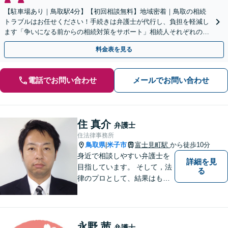
【駐車場あり｜鳥取駅4分】【初回相談無料】地域密着｜鳥取の相続
トラブルはお任せください！手続きは弁護士が代行し、負担を軽減し
ます「争いになる前からの相続対策をサポート」相続人それぞれの立
場を尊重し、冷静に対立の解消を目指します。
料金表を見る
電話でお問い合わせ
メールでお問い合わせ
住 真介
弁護士
住法律事務所
鳥取県
米子市
富士見町駅
から徒歩10分
|
身近で相談しやすい弁護士を
詳細を見
目指しています。 そして，法
る
律のプロとして、結果はもち
ろん，解決に至る過程にこだ
わり，質の高いサービスを提
供します。 また，相談者様、
依頼者様の心を理解し，寄り
永野 茜
弁護士