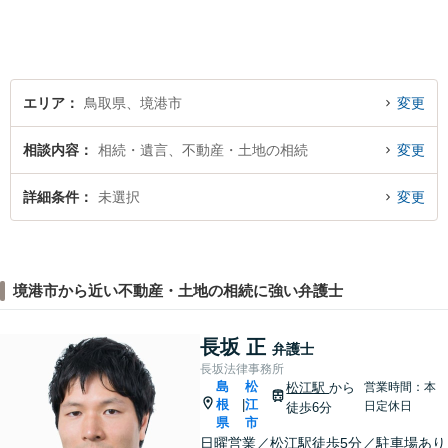
決を目指します。 どんな些細
なことでもお気軽にご相談く
ださい。【弁護士歴15年以
上】
エリア
鳥取県、境港市
変更
相談内容
相続・遺言、不動産・土地の相続
変更
詳細条件
未選択
変更
境港市から近い不動産・土地の相続に強い弁護士
長坂 正
弁護士
長坂法律事務所
島
松
松江駅
から
営業時間：本
根
江
|
日定休日
徒歩6分
県
市
日曜営業／松江駅徒歩5分／駐車場あり