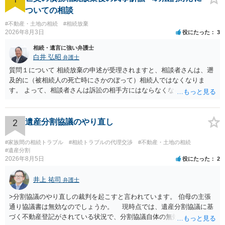
ついての相談
#不動産・土地の相続
#相続放棄
2026年8月3日
役にたった
3
相続・遺言に強い弁護士
白井 弘昭
弁護士
質問１について 相続放棄の申述が受理されますと、相談者さんは、遡
及的に（被相続人の死亡時にさかのぼって）相続人ではなくなりま
す。 よって、相談者さんは訴訟の相手方にはならなくなるので（明け
渡し請求の対象ではなくなるので）請求棄却となります。 相続放棄受
理証明を家庭裁判所で取得し、コピーを答弁書に添えて裁判所に提出
してください。 質問２について 請求棄却を求める答弁書を提出すれ
2
遺産分割協議のやり直し
ば、第１回期日は出席する必要がありません。その日は差支え（用事
があり出席できない）との記載で十分です。 質問３について 弁護士で
#家族間の相続トラブル
#相続トラブルの代理交渉
#不動産・土地の相続
はないので、ｍｉｎｔｓでの提出の必要は無いと思います。郵送（期
#遺産分割
2026年8月5日
役にたった
2
限までに届けばよい）で十分です。 詳細は、書面記載の裁判所書記官
にお問い合わせください。 以上、ご参考まで。
井上 祐司
弁護士
>分割協議のやり直しの裁判を起こすと言われています。 伯母の主張
通り協議書は無効なのでしょうか。 現時点では、遺産分割協議に基
づく不動産登記がされている状況で、分割協議自体の無効を裁判所が