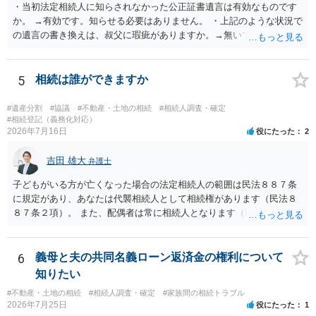
・当初法定相続人に知らされなかった公正証書遺言は有効なものです
か。 →有効です。知らせる必要はありません。 ・上記のような状況で
の遺言の書き換えは、叔父に瑕疵がありますか。→無いです。 ・分割
する場合の比率は、現状で、客観的に見てどの程度が妥当と考えられ
ますか。 →本人が自由に決められますので、どこが妥当とは言えない
です。客観的な基準もありません。 ・できれば穏やかに、分割を拒否
5
相続は誰ができますか
することはできますか。 →分割を拒否するということは、遺産はいら
ないということでしょうか。遺言で、受取を指定されててもいらない
#遺産分割
#協議
#不動産・土地の相続
#相続人調査・確定
と拒否することはできます。理由を説明する必要はありません。
#相続登記（義務化対応）
2026年7月16日
役にたった
2
吉田 雄大
弁護士
子どもがいる方が亡くなった場合の法定相続人の範囲は民法８８７条
に規定があり、あなたは代襲相続人として相続権があります（民法８
８７条２項）。 また、配偶者は常に相続人となります（民法８９０
条）。 「祖父の子供３人」の方の配偶者がご健在であれば、その方に
も相続権があります。つまり、孫５人に加えて「おじ又はおば」にも
相続権がある可能性があります。
6
義母と夫の共同名義ローン返済金の権利について
知りたい
#不動産・土地の相続
#相続人調査・確定
#家族間の相続トラブル
2026年7月25日
役にたった
1