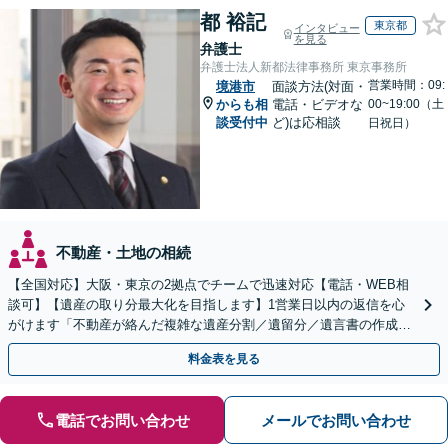
都 裕記
東京都
インタビュー
を見る
弁護士
弁護士法人新都法律事務所 東京事務所
営業時間：09:
境港市
面談方法(対面・
からも相
電話・ビデオな
00~19:00（土
談受付中
ど)は応相談
日祝日）
不動産・土地の相続
【全国対応】大阪・東京の2拠点でチームで迅速対応【電話・WEB相
談可】【遺産の取り分最大化を目指します】1営業日以内の返信を心
がけます「不動産が絡んだ複雑な遺産分割／遺留分／遺言書の作成・
執行／事業承継など、お任せください」【休日相談あり】
料金表を見る
電話でお問い合わせ
メールでお問い合わせ