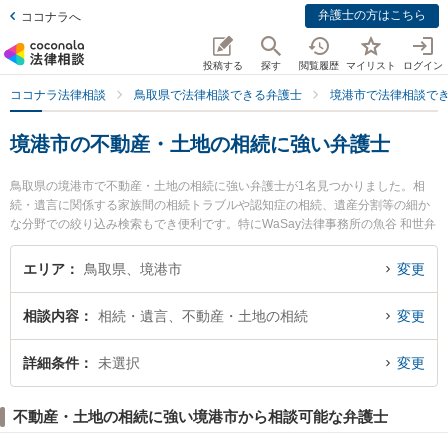
弁護士の方はこちら
ココナラへ
投稿する
探す
閲覧履歴
マイリスト
ログイン
ココナラ法律相談
鳥取県で法律相談できる弁護士
境港市で法律相談で
境港市の不動産・土地の相続に強い弁護士
鳥取県の境港市で不動産・土地の相続に強い弁護士が1名見つかりました。相
続・遺言に関係する家族間の相続トラブルや認知症の相続、遺産分割等の細か
な分野での絞り込み検索もでき便利です。特にWaSay法律事務所の魚谷 和世弁
護士のプロフィール情報や弁護士費用、強みなどが注目されています。『境港
市で土日や夜間に発生した不動産・土地の相続のトラブルを今すぐに弁護士に
エリア
鳥取県、境港市
変更
相談したい』『不動産・土地の相続のトラブル解決の実績豊富な近くの弁護士
を検索したい』『初回相談無料で不動産・土地の相続を法律相談できる境港市
相談内容
相続・遺言、不動産・土地の相続
変更
内の弁護士に相談予約したい』などでお困りの相談者さんにおすすめです。
詳細条件
未選択
変更
不動産・土地の相続に強い境港市から相談可能な弁護士