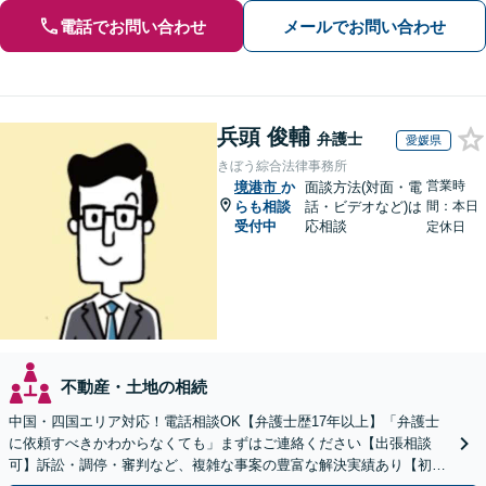
電話でお問い合わせ
メールでお問い合わせ
兵頭 俊輔
弁護士
愛媛県
きぼう綜合法律事務所
営業時
境港市
か
面談方法(対面・電
らも相談
話・ビデオなど)は
間：本日
受付中
応相談
定休日
不動産・土地の相続
中国・四国エリア対応！電話相談OK【弁護士歴17年以上】「弁護士
に依頼すべきかわからなくても」まずはご連絡ください【出張相談
可】訴訟・調停・審判など、複雑な事案の豊富な解決実績あり【初回