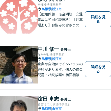
添いながら問題い解決のサポ
松江桜法律事務所
ートを心がけています。
島根県
松江市
|
【離婚問題・借金問題・交通
詳細を見
事故は初回相談無料】【駐車
る
場あり】お悩みの皆さまの気
持ちに寄り添って、一緒に解
決していけるように努めてま
いりたいと思います。丁寧な
説明で適切かつ迅速な解決を
中川 修一
弁護士
目指します。
なかがわ法律事務所
島根県
松江市
|
企業や自治体でインハウスの
詳細を見
経験があります。個人の借金
る
問題・相続放棄の初回相談
（面談相談）は無料です。
濵田 卓志
弁護士
倉吉うつぶき法律事務所
鳥取県
倉吉市
|