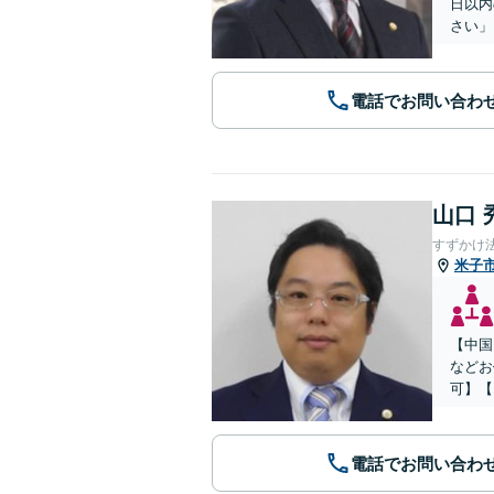
日以内
さい」
電話でお問い合わ
山口 
すずかけ
米子
【中国
などお
可】【
電話でお問い合わ