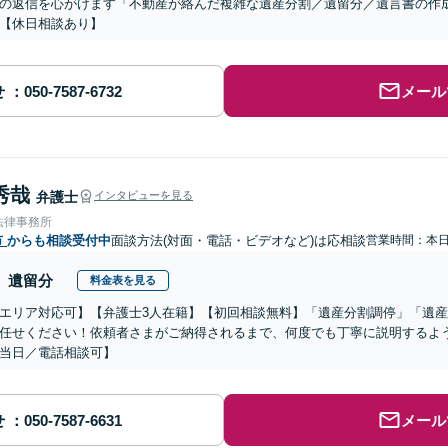
の返信を心がけます「不動産が絡んだ複雑な遺産分割／遺留分／遺言書の作
【休日相談あり】
せ
メール
秀哉
弁護士
インタビューを見る
法律事務所
市
からも相談受付中
面談方法(対面・電話・ビデオなど)は応相談
営業時間：本
遺留分
料金表を見る
エリア対応可】【弁護士3人在籍】【初回相談無料】「遺産分割調停」「遺
任せください！依頼者さまがご納得されるまで、何度でも丁寧に説明するよ
当日／電話相談可】
せ
メール