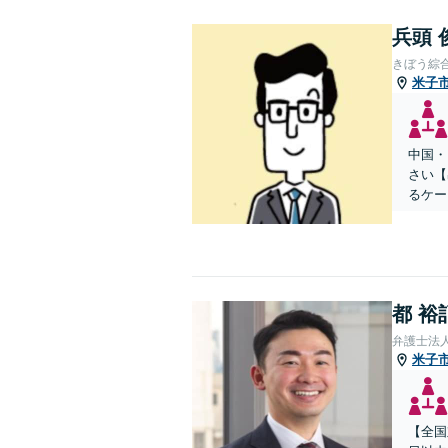
兵頭 
きぼう綜
米子
中国・
さい【
るケー
都 裕
弁護士法
米子
【全国