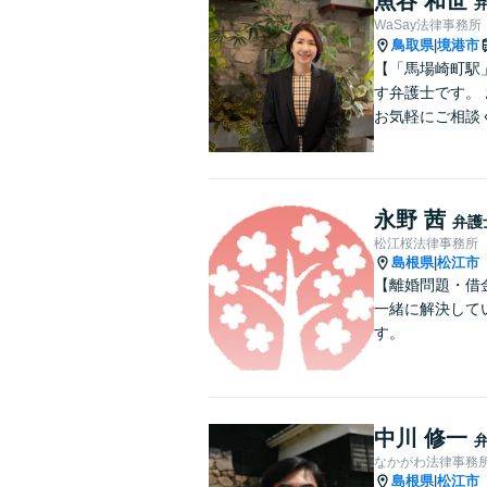
魚谷 和世
WaSay法律事務所
鳥取県
境港市
|
【「馬場崎町駅
す弁護士です。
お気軽にご相談
永野 茜
弁護
松江桜法律事務所
島根県
松江市
|
【離婚問題・借
一緒に解決して
す。
中川 修一
なかがわ法律事務
島根県
松江市
|