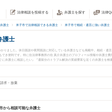
法律相談を投稿する
弁護士を探す
法律Q
弁護士
米子市で法律相談できる弁護士
米子市で相続・遺言に強い弁護士
弁護士
つかりました。休日面談や夜間面談に対応している弁護士なども掲載中。相続・遺
もでき便利です。特に住法律事務所の住 真介弁護士のプロフィール情報や弁護士費
ぐに弁護士に相談したい』『遺留分のトラブル解決の実績豊富な近くの弁護士を検
でお困りの相談者さんにおすすめです。
請求・放棄
市から相談可能な弁護士