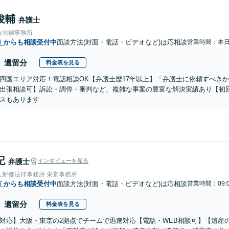
俊輔
弁護士
合法律事務所
市
からも相談受付中
面談方法(対面・電話・ビデオなど)は応相談
営業時間：本
遺留分
料金表を見る
四国エリア対応！電話相談OK【弁護士歴17年以上】「弁護士に依頼すべき
出張相談可】訴訟・調停・審判など、複雑な事案の豊富な解決実績あり【初
スもあります
記
弁護士
インタビューを見る
人新都法律事務所 東京事務所
市
からも相談受付中
面談方法(対面・電話・ビデオなど)は応相談
営業時間：09:
遺留分
料金表を見る
対応】大阪・東京の2拠点でチームで迅速対応【電話・WEB相談可】【遺産