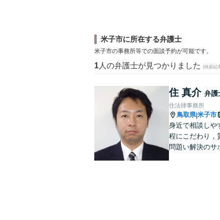
米子市に所在する弁護士
米子市の事務所等での面談予約が可能です。
1
人の弁護士が見つかりました
(検索結
住 真介
弁護
住法律事務所
鳥取県
米子市
|
身近で相談しや
程にこだわり，
問題い解決のサ