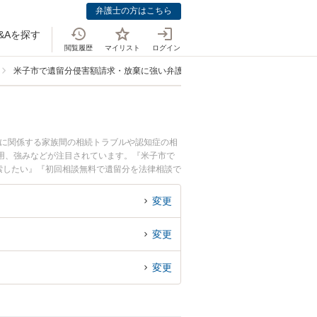
弁護士の方はこちら
&Aを探す
閲覧履歴
マイリスト
ログイン
米子市で遺留分侵害額請求・放棄に強い弁護士
言に関係する家族間の相続トラブルや認知症の相
用、強みなどが注目されています。『米子市で
索したい』『初回相談無料で遺留分を法律相談で
変更
変更
変更