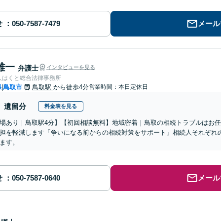
せ
メール
雄一
弁護士
インタビューを見る
人はくと総合法律事務所
県
鳥取市
鳥取駅
から徒歩4分
営業時間：本日定休日
|
遺留分
料金表を見る
場あり｜鳥取駅4分】【初回相談無料】地域密着｜鳥取の相続トラブルはお
担を軽減します「争いになる前からの相続対策をサポート」相続人それぞれ
ます。
せ
メール