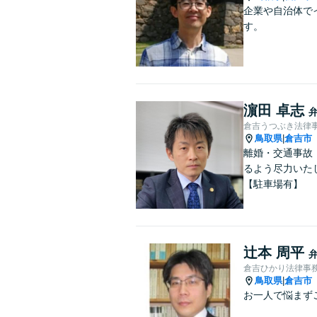
企業や自治体で
す。
濵田 卓志
倉吉うつぶき法律
鳥取県
倉吉市
|
離婚・交通事故
るよう尽力いた
【駐車場有】
辻本 周平
倉吉ひかり法律事
鳥取県
倉吉市
|
お一人で悩まず