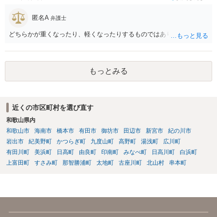
匿名A
弁護士
どちらかが重くなったり、軽くなったりするものではありません。
もっとみる
近くの市区町村を選び直す
和歌山県内
和歌山市
海南市
橋本市
有田市
御坊市
田辺市
新宮市
紀の川市
岩出市
紀美野町
かつらぎ町
九度山町
高野町
湯浅町
広川町
有田川町
美浜町
日高町
由良町
印南町
みなべ町
日高川町
白浜町
上富田町
すさみ町
那智勝浦町
太地町
古座川町
北山村
串本町