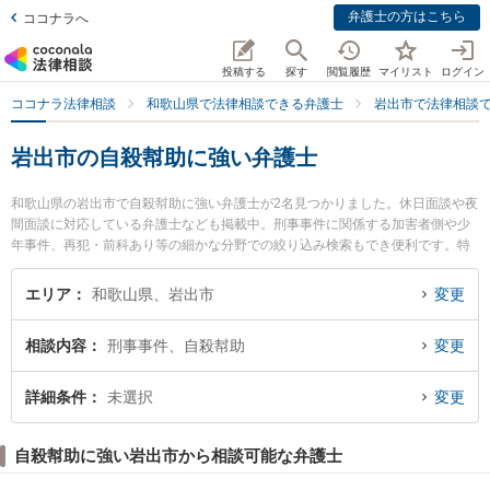
弁護士の方はこちら
ココナラへ
投稿する
探す
閲覧履歴
マイリスト
ログイン
ココナラ法律相談
和歌山県で法律相談できる弁護士
岩出市で法律相談
岩出市の自殺幇助に強い弁護士
和歌山県の岩出市で自殺幇助に強い弁護士が2名見つかりました。休日面談や夜
間面談に対応している弁護士なども掲載中。刑事事件に関係する加害者側や少
年事件、再犯・前科あり等の細かな分野での絞り込み検索もでき便利です。特
に那賀総合法律事務所の松山 魁杜弁護士や岩出総合法律事務所の阪本 倖多弁護
士のプロフィール情報や弁護士費用、強みなどが注目されています。『岩出市
エリア
和歌山県、岩出市
変更
で土日や夜間に発生した自殺幇助のトラブルを今すぐに弁護士に相談したい』
『自殺幇助のトラブル解決の実績豊富な近くの弁護士を検索したい』『初回相
相談内容
刑事事件、自殺幇助
変更
談無料で自殺幇助を法律相談できる岩出市内の弁護士に相談予約したい』など
でお困りの相談者さんにおすすめです。
詳細条件
未選択
変更
自殺幇助に強い岩出市から相談可能な弁護士