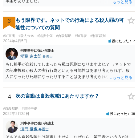
事案がありました。
3
もう限界です。ネットでの行為による殺人罪の可
能性についての質問
#加害者
#殺人未遂
#誹謗中傷
#自殺幇助
#加害者
#刑事裁判
2024年4月5日
役にたった
7
刑事事件に強い弁護士
稲葉 進太郎
弁護士
もし相手が自殺してしまったら私は死刑になりますよね？ →ネットで
の記事投稿が殺人の実行行為といえる可能性はあまり考えられず、殺
人になったり死刑になったりすることはあまり考えられないように思
います。
4
次の言動は自殺教唆にあたりますか？
#自殺幇助
#誹謗中傷
2022年2月25日
役にたった
10
刑事事件に強い弁護士
濵門 俊也
弁護士
そもそも自殺教唆には該当しません。なぜなら，第三者という方がす