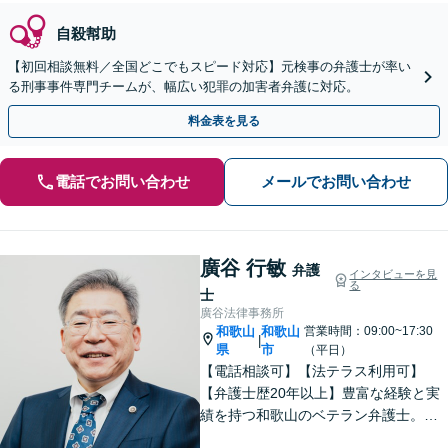
自殺幇助
【初回相談無料／全国どこでもスピード対応】元検事の弁護士が率い
る刑事事件専門チームが、幅広い犯罪の加害者弁護に対応。
料金表を見る
電話でお問い合わせ
メールでお問い合わせ
廣谷 行敏
弁護
インタビューを見
る
士
廣谷法律事務所
和歌山
和歌山
営業時間：09:00~17:30
|
県
市
（平日）
【電話相談可】【法テラス利用可】
【弁護士歴20年以上】豊富な経験と実
績を持つ和歌山のベテラン弁護士。
【相続・遺言】他士業との連携でスピ