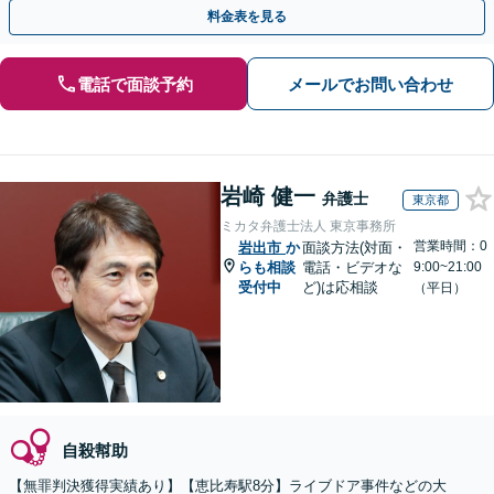
得した実績もあります。ぜひお任せください。
料金表を見る
電話で面談予約
メールでお問い合わせ
岩崎 健一
弁護士
東京都
ミカタ弁護士法人 東京事務所
営業時間：0
岩出市
か
面談方法(対面・
らも相談
電話・ビデオな
9:00~21:00
受付中
ど)は応相談
（平日）
自殺幇助
【無罪判決獲得実績あり】【恵比寿駅8分】ライブドア事件などの大