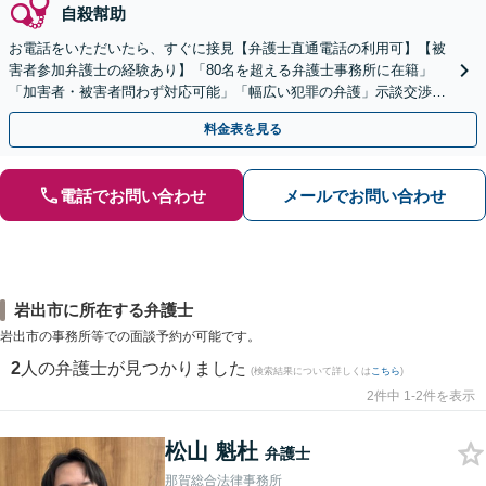
自殺幇助
お電話をいただいたら、すぐに接見【弁護士直通電話の利用可】【被
害者参加弁護士の経験あり】「80名を超える弁護士事務所に在籍」
「加害者・被害者問わず対応可能」「幅広い犯罪の弁護」示談交渉に
豊富な事績【完全個室対応】【休日・夜間相談可】
料金表を見る
電話でお問い合わせ
メールでお問い合わせ
岩出市に所在する弁護士
岩出市の事務所等での面談予約が可能です。
2
人の弁護士が見つかりました
(検索結果について詳しくは
こちら
)
2件中 1-2件を表示
松山 魁杜
弁護士
那賀総合法律事務所