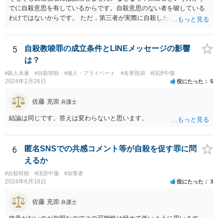
でに自殺意思を有しているからです。自殺意思のない者を唆している
わけではないからです。 ただ，第三者が実際に自殺した場合，あなた
の言動が自殺幇助に該当し得る可能性はあります。
5
自殺教唆罪の成立条件とLINEメッセージの影響
は？
#殺人未遂
#自殺幇助
#個人・プライベート
#名誉毀損
#誹謗中傷
2024年2月26日
役にたった
5
佐藤 充崇
弁護士
結論は同じです。答えは変わらないと思います。
6
匿名SNSでの共感コメント等が自殺を促す罪に問
えるか
#自殺幇助
#誹謗中傷
#加害者
2024年6月18日
役にたった
3
佐藤 充崇
弁護士