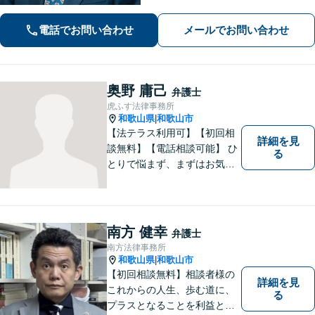
ーディーに解決【離婚・男女問題】女
性弁護士も在籍。DV／モラハラ・お子
電話でお問い合わせ
メールでお問い合わせ
さまの問題も親身に取り組む【夜間・
休日面談可】
奥野 庸己
弁護士
虎ふす法律事務所
和歌山県
和歌山市
|
【法テラス利用可】【初回相
詳細を見
談無料】【電話相談可能】 ひ
る
とりで悩まず、まずはお気軽
にご相談ください。 早い段階
でのご相談が、有利で納得し
た解決につながります。
南方 健幸
弁護士
南方法律事務所
和歌山県
和歌山市
|
【初回相談無料】相談者様の
詳細を見
これからの人生、歩む道に、
る
プラスとなることを利益と考