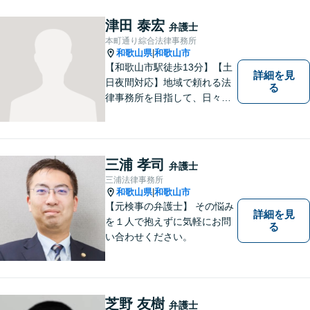
津田 泰宏
弁護士
本町通り綜合法律事務所
和歌山県
和歌山市
|
【和歌山市駅徒歩13分】【土
詳細を見
日夜間対応】地域で頼れる法
る
律事務所を目指して、日々尽
力しています。刑事事件／交
通事故／相続／その他一般の
民事事件など、幅広く対応可
能です。まずはお気軽にご相
三浦 孝司
弁護士
談ください。
三浦法律事務所
和歌山県
和歌山市
|
【元検事の弁護士】 その悩み
詳細を見
を１人で抱えずに気軽にお問
る
い合わせください。
芝野 友樹
弁護士