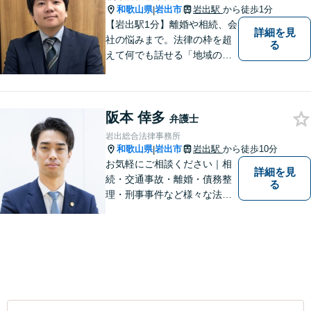
和歌山県
岩出市
岩出駅
から徒歩1分
|
【岩出駅1分】離婚や相続、会
詳細を見
社の悩みまで。法律の枠を超
る
えて何でも話せる「地域のか
かりつけ弁護士」として、一
歩前へ進む安心を。一つひと
つのご縁を大切に、紀の川市
阪本 倖多
育ちの私が丁寧にサポートし
弁護士
ます。【丁寧なヒアリング】
岩出総合法律事務所
【休日や夜間相談も柔軟に対
和歌山県
岩出市
岩出駅
から徒歩10分
|
応】
お気軽にご相談ください｜相
詳細を見
続・交通事故・離婚・債務整
る
理・刑事事件など様々な法律
問題に対応｜相続、交通事
故、不貞問題については初回3
0分無料相談あり｜夜間・休
日・オンライン相談OK（要予
約）｜丁寧な報告とスピード
対応で安心をお届けします