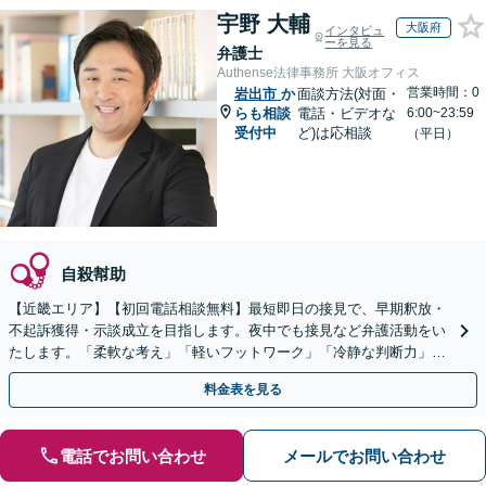
宇野 大輔
大阪府
インタビュ
ーを見る
弁護士
Authense法律事務所 大阪オフィス
営業時間：0
岩出市
か
面談方法(対面・
らも相談
電話・ビデオな
6:00~23:59
受付中
ど)は応相談
（平日）
自殺幇助
【近畿エリア】【初回電話相談無料】最短即日の接見で、早期釈放・
不起訴獲得・示談成立を目指します。夜中でも接見など弁護活動をい
たします。「柔軟な考え」「軽いフットワーク」「冷静な判断力」
で、解決へと導きます【ご依頼後LINE相談可】
料金表を見る
電話でお問い合わせ
メールでお問い合わせ