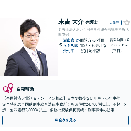
末吉 大介
弁護士
大阪府
弁護士法人あいち刑事事件総合法律事務所 大
阪支部
営業時間：0
岩出市
か
面談方法(対面・
らも相談
電話・ビデオな
0:00~23:59
受付中
ど)は応相談
（平日）
自殺幇助
【全国対応／電話＆オンライン相談】日本で数少ない刑事・少年事件
完全特化の全国的刑事総合法律事務所！相談件数24,700件以上、不起
訴・無罪獲得2,800件以上、多数の釈放保釈実績！刑事事件の結果は
弁護士の腕次第で変わります【初回相談無料】
料金表を見る