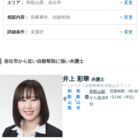
エリア
和歌山県、岩出市
変更
相談内容
刑事事件、自殺幇助
変更
詳細条件
未選択
変更
岩出市から近い自殺幇助に強い弁護士
井上 彩華
弁護士
ベリーベスト法律事務所 和歌山オフィス
和
和
和歌山駅
営業時間：09:30
歌
歌
~21:00（平日）
から徒歩9
|
山
山
分
県
市