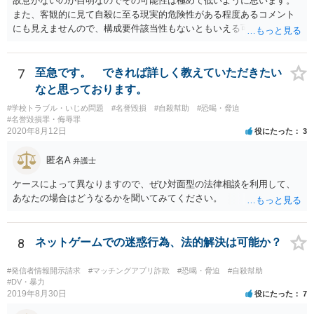
故意がないのが自明なのでその可能性は極めて低いように思います。
また、客観的に見て自殺に至る現実的危険性がある程度あるコメント
にも見えませんので、構成要件該当性もないともいえる可能性は高い
と思います。
7
至急です。 できれば詳しく教えていただきたい
なと思っております。
#学校トラブル・いじめ問題
#名誉毀損
#自殺幇助
#恐喝・脅迫
#名誉毀損罪・侮辱罪
2020年8月12日
役にたった
3
匿名A
弁護士
ケースによって異なりますので、ぜひ対面型の法律相談を利用して、
あなたの場合はどうなるかを聞いてみてください。
8
ネットゲームでの迷惑行為、法的解決は可能か？
#発信者情報開示請求
#マッチングアプリ詐欺
#恐喝・脅迫
#自殺幇助
#DV・暴力
2019年8月30日
役にたった
7