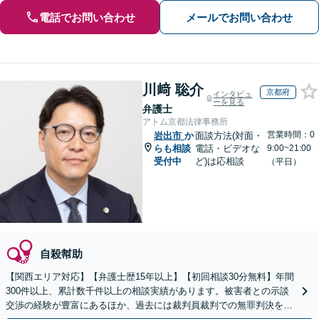
電話でお問い合わせ
メールでお問い合わせ
川﨑 聡介
京都府
インタビュ
ーを見る
弁護士
アトム京都法律事務所
営業時間：0
岩出市
か
面談方法(対面・
らも相談
電話・ビデオな
9:00~21:00
受付中
ど)は応相談
（平日）
自殺幇助
【関西エリア対応】【弁護士歴15年以上】【初回相談30分無料】年間
300件以上、累計数千件以上の相談実績があります。被害者との示談
交渉の経験が豊富にあるほか、過去には裁判員裁判での無罪判決を獲