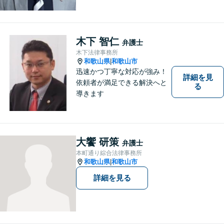
え、相談者の人生を背負って
活動してまいります。和歌山
はもちろん、関西・関東から
ご相談いただくこともありま
木下 智仁
弁護士
す。
木下法律事務所
和歌山県
和歌山市
|
迅速かつ丁寧な対応が強み！
詳細を見
依頼者が満足できる解決へと
る
導きます
大饗 研策
弁護士
本町通り綜合法律事務所
和歌山県
和歌山市
|
詳細を見る