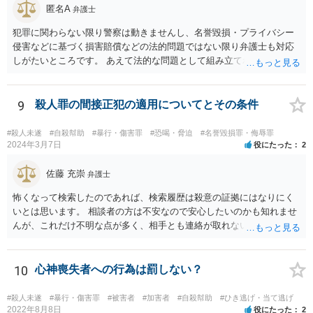
匿名A
弁護士
犯罪に関わらない限り警察は動きませんし、名誉毀損・プライバシー
侵害などに基づく損害賠償などの法的問題ではない限り弁護士も対応
しがたいところです。 あえて法的な問題として組み立てれば、迷惑な
画像を送られたことによる精神的苦痛に対して慰謝料を求めることも
考えられますが、発信者情報開示などで加害者の住所氏名を特定する
には最低でも３０万円以上の弁護士費用は必要になってくるかと思い
9
殺人罪の間接正犯の適用についてとその条件
ます。ゲームではなく弁護士に課金しても、さほど面白くないのでは
ないですか。 逆に費用の点からして、加害者が訴訟を考えているとか
#殺人未遂
#自殺幇助
#暴行・傷害罪
#恐喝・脅迫
#名誉毀損罪・侮辱罪
の話も、かなりの高確率でマユツバかなと思います。ゲーム内の結婚
2024年3月7日
役にたった
2
詐欺？とか、そんな依頼を引き受ける弁護士はいるだろうかと。 ただ
し、うっかり「ﾀﾋね」とか書き込むと、自殺教唆罪が成立する可能性
佐藤 充崇
弁護士
がありますので気をつけてください。無視と運営への通報が現実的な
怖くなって検索したのであれば、検索履歴は殺意の証拠にはなりにく
対応でしょう。
いとは思います。 相談者の方は不安なので安心したいのかも知れませ
んが、これだけ不明な点が多く、相手とも連絡が取れないとなると、
多分相談者の方が安心する結論は出せないでしょう。気持ちはお察し
しますが・・・ それでもどうしても気になるようなら、弁護士に予約
取って相談すべきです。 正直、今後こういうことをしないよう気を付
10
心神喪失者への行為は罰しない？
けて、あとは警察が来たり民事訴訟の訴状等が家に届いたらその時考
えるしかないように思います。
#殺人未遂
#暴行・傷害罪
#被害者
#加害者
#自殺幇助
#ひき逃げ・当て逃げ
2022年8月8日
役にたった
2