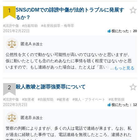
ください。
1
SNSのDMでの誹謗中傷が法的トラブルに発展す
るか？
#誹謗中傷
#自殺幇助
#名誉毀損罪・侮辱罪
2021年2月22日
役にたった
20
匿名A
弁護士
公然性を欠くので動かない可能性が高いのではないかと思いますが、
仮に動いたとしても念のためあなたに事情を聴く程度ではないかと思
いますので、もし連絡があった場合は、たとえば「言い過ぎた部分が
あり反省しており、相手にも謝ったが、非公開のダイレクトメッセー
ジでのやりとりなので、公然性がないことが明らかなので、名誉毀損
や侮辱には当たらないと考えているが、相手は何らかの理由で公然性
2
殺人教唆と謝罪強要罪について
があると言っているのか」と反省の意を示しつつ、なぜ警察が連絡し
てきたのか尋ねることが考えられます。
#誹謗中傷
#加害者
#自殺幇助
#被害者
#個人・プライベート
#名誉毀損
2022年3月2日
役にたった
12
匿名B
弁護士
警察の判断によりますが、多くの人は電話で連絡が来ます。なお、私
が過去に経験した事件では、電話連絡を無視したところ、逮捕された