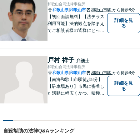
和歌山合同法律事務所
和歌山県
和歌山市
和歌山市駅
から徒歩8分
|
【初回面談無料】【法テラス
詳細を見
利用可能】法的観点を踏まえ
る
てご相談者様の皆様にとって
最良の解決を図ることに常に
心がけています。創設55年を
超える歴史ある事務所です。
【当日／夜間／応相談】お悩
戸村 祥子
弁護士
み事がございましたら、お気
和歌山合同法律事務所
軽にご相談下さい。
和歌山県
和歌山市
和歌山市駅
から徒歩8分
|
【南海和歌山市駅徒歩8分】
詳細を見
【駐車場あり】市民に密着し
る
た活動に幅広くかつ、積極的
に取り組んでいます。離婚問
題／相続問題／刑事事件／借
金問題／労働問題など、幅広
く対応可能。【地域に根ざし
た弁護士】法律トラブルでお
自殺幇助の法律Q&Aランキング
悩みの方は、お気軽にご相談