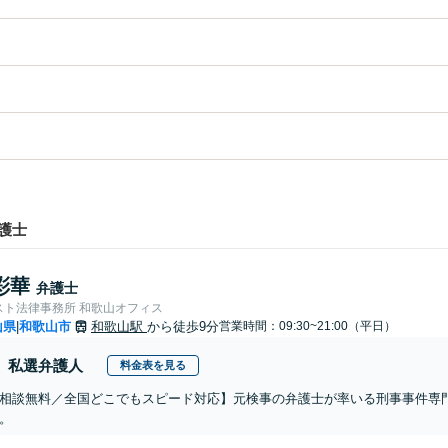
護士
彩華
弁護士
スト法律事務所 和歌山オフィス
山県
和歌山市
和歌山駅
から徒歩9分
営業時間：09:30~21:00（平日）
|
私選弁護人
料金表を見る
相談無料／全国どこでもスピード対応】元検事の弁護士が率いる刑事事件専
。