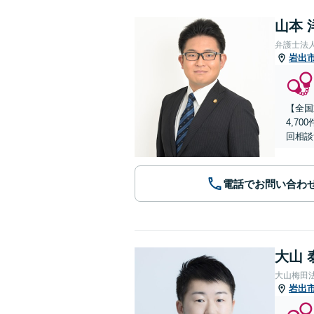
山本 
弁護士法
岩出
【全国
4,7
回相談
電話でお問い合わ
大山 
大山梅田
岩出