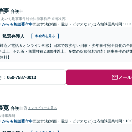
洋夢
弁護士
人あいち刑事事件総合法律事務所 京都支部
市
からも相談受付中
面談方法(対面・電話・ビデオなど)は応相談
営業時間：00:0
私選弁護人
料金表を見る
対応／電話＆オンライン相談】日本で数少ない刑事・少年事件完全特化の全
00件以上、不起訴・無罪獲得2,800件以上、多数の釈放保釈実績！刑事事件の
無料】
せ
メール
泰寛
弁護士
インタビューを見る
法律事務所
市
からも相談受付中
面談方法(対面・電話・ビデオなど)は応相談
営業時間：10:0