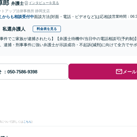
卓郎
弁護士
インタビューを見る
ートアップ法律事務所 静岡支店
市
からも相談受付中
面談方法(対面・電話・ビデオなど)は応相談
営業時間：06:3
私選弁護人
料金表を見る
事件でご家族が逮捕されたら】【弁護士待機中/当日中の電話相談可(予約制
、逮捕・刑事事件に強い弁護士が示談成功・不起訴(減刑)に向けて全力でサ
せ
メール
果について詳しくは
こちら
)