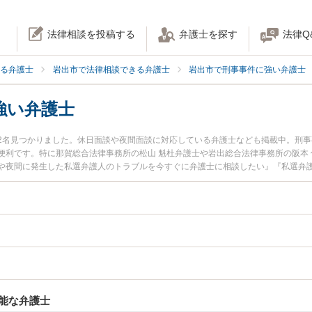
法律相談を投稿する
弁護士を探す
法律Q
る弁護士
岩出市で法律相談できる弁護士
岩出市で刑事事件に強い弁護士
強い弁護士
2名見つかりました。休日面談や夜間面談に対応している弁護士なども掲載中。刑
便利です。特に那賀総合法律事務所の松山 魁杜弁護士や岩出総合法律事務所の阪本
や夜間に発生した私選弁護人のトラブルを今すぐに弁護士に相談したい』『私選弁
律相談できる岩出市内の弁護士に相談予約したい』などでお困りの相談者さんにお
能な弁護士