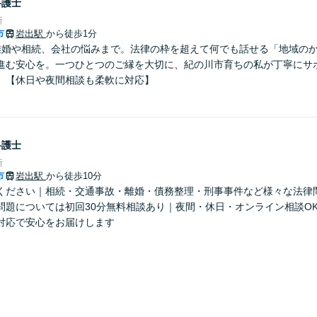
弁護士
所
市
岩出駅
から徒歩1分
離婚や相続、会社の悩みまで。法律の枠を超えて何でも話せる「地域の
進む安心を。一つひとつのご縁を大切に、紀の川市育ちの私が丁寧にサ
】【休日や夜間相談も柔軟に対応】
弁護士
所
市
岩出駅
から徒歩10分
ください｜相続・交通事故・離婚・債務整理・刑事事件など様々な法律
問題については初回30分無料相談あり｜夜間・休日・オンライン相談O
対応で安心をお届けします