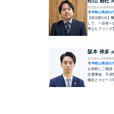
松山 魁杜
那賀総合法律事務
和歌山県
岩出
|
【岩出駅1分】
して、一歩前へ
寧なヒアリング
阪本 倖多
岩出総合法律事務
和歌山県
岩出
|
お気軽にご相談
交通事故、不貞
報告とスピード