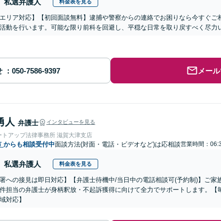
私選弁護人
料金表を見る
エリア対応】【初回面談無料】逮捕や警察からの連絡でお困りなら今すぐご
活動を行います。可能な限り前科を回避し、平穏な日常を取り戻すべく尽力
せ
メール
勇人
弁護士
インタビューを見る
ートアップ法律事務所 滋賀大津支店
市
からも相談受付中
面談方法(対面・電話・ビデオなど)は応相談
営業時間：06:3
私選弁護人
料金表を見る
署への接見は即日対応】【弁護士待機中/当日中の電話相談可(予約制)】ご
件担当の弁護士が身柄釈放・不起訴獲得に向けて全力でサポートします。【毎
域対応】