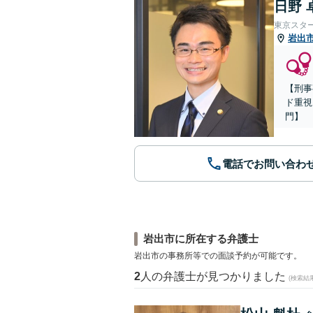
日野 
東京スタ
岩出
【刑事
ド重視
門】
電話でお問い合わ
岩出市に所在する弁護士
岩出市の事務所等での面談予約が可能です。
2
人の弁護士が見つかりました
(検索結