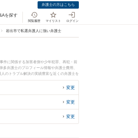
弁護士の方はこちら
&Aを探す
閲覧履歴
マイリスト
ログイン
岩出市で私選弁護人に強い弁護士
事事件に関係する加害者側や少年犯罪、再犯・前
 倖多弁護士のプロフィール情報や弁護士費用、
護人のトラブル解決の実績豊富な近くの弁護士を
すすめです。
変更
変更
変更