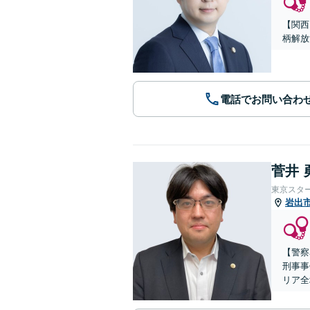
【関西
柄解放
電話でお問い合わ
菅井 
東京スタ
岩出
【警察
刑事事
リア全