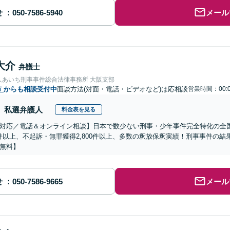
せ
メール
大介
弁護士
人あいち刑事事件総合法律事務所 大阪支部
市
からも相談受付中
面談方法(対面・電話・ビデオなど)は応相談
営業時間：00:0
私選弁護人
料金表を見る
対応／電話＆オンライン相談】日本で数少ない刑事・少年事件完全特化の全
00件以上、不起訴・無罪獲得2,800件以上、多数の釈放保釈実績！刑事事件の
無料】
せ
メール