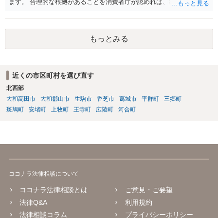
ます。 合理的な根拠があることを消費者庁が認めれば、結果や効果が
出ない こともあります、と言う表現が意味を持ちますね。 一度、消費
者庁が公開している課徴金決定事例をご覧になるといいでしょう。
もっとみる
近くの市区町村を選び直す
北西部
大和高田市
大和郡山市
生駒市
香芝市
葛城市
平群町
三郷町
斑鳩町
安堵町
上牧町
王寺町
広陵町
河合町
ココナラ法律相談について
ココナラ法律相談とは
ご意見・ご要望
法律Q&A
利用規約
法律相談コラム
プライバシーポリシー