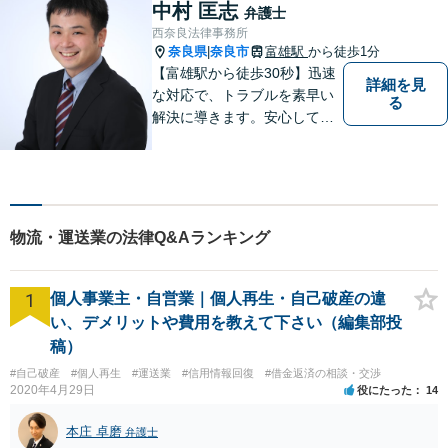
す。
中村 匡志
弁護士
西奈良法律事務所
奈良県
奈良市
富雄駅
から徒歩1分
|
【富雄駅から徒歩30秒】迅速
詳細を見
な対応で、トラブルを素早い
る
解決に導きます。安心して話
せる雰囲気ですので、まずは
お気軽にご相談ください。刑
事事件・離婚/男女問題・相
続・遺言・交通事故・借金・
債務整理などはお任せくださ
物流・運送業の法律Q&Aランキング
い。
1
個人事業主・自営業｜個人再生・自己破産の違
い、デメリットや費用を教えて下さい（編集部投
稿）
#自己破産
#個人再生
#運送業
#信用情報回復
#借金返済の相談・交渉
2020年4月29日
役にたった
14
本庄 卓磨
弁護士