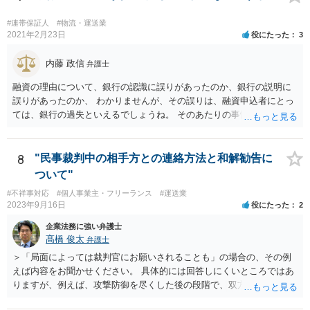
はあまり一般的ではないように思います（和解であっても判決であっ
ても経済的利益に応じた成功報酬とする場合が多いように思いま
#連帯保証人
#物流・運送業
す）。 いずれにしても具体的な契約書の内容を拝見しないことにはご
2021年2月23日
役にたった
3
案内は困難です。 もっとも良い方法は、ご依頼されている弁護士にお
尋ねいただくことです、次点は、公開相談ではなく契約書を元に他の
内藤 政信
弁護士
弁護士に直接ご相談いただくことです。
融資の理由について、銀行の認識に誤りがあったのか、銀行の説明に
誤りがあったのか、 わかりませんが、その誤りは、融資申込者にとっ
ては、銀行の過失といえるでしょうね。 そのあたりの事情について、
銀行宛てに、質問書を送って、正式な回答をもらってから、 再度検討
するといいでしょう。
8
"民事裁判中の相手方との連絡方法と和解勧告に
ついて"
#不祥事対応
#個人事業主・フリーランス
#運送業
2023年9月16日
役にたった
2
企業法務に強い弁護士
髙橋 俊太
弁護士
＞「局面によっては裁判官にお願いされることも」の場合の、その例
えば内容をお聞かせください。 具体的には回答しにくいところではあ
りますが、例えば、攻撃防御を尽くした後の段階で、双方代理人同士
の関係が相応に円満で、当事者と代理人の関係も良好であり、双方に