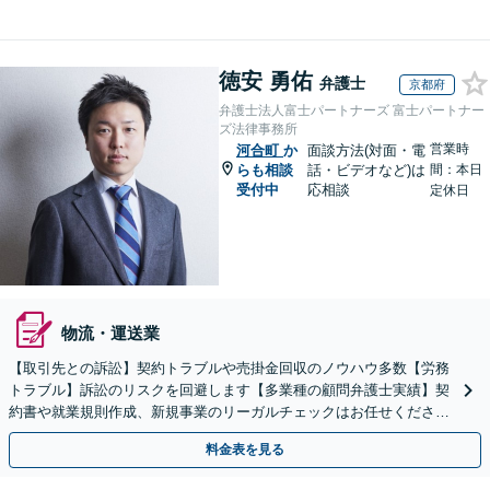
徳安 勇佑
弁護士
京都府
弁護士法人富士パートナーズ 富士パートナー
ズ法律事務所
営業時
河合町
か
面談方法(対面・電
らも相談
話・ビデオなど)は
間：本日
受付中
応相談
定休日
物流・運送業
【取引先との訴訟】契約トラブルや売掛金回収のノウハウ多数【労務
トラブル】訴訟のリスクを回避します【多業種の顧問弁護士実績】契
約書や就業規則作成、新規事業のリーガルチェックはお任せくださ
い。単発のご依頼OK。
料金表を見る