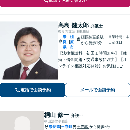
電話でお問い合わせ
高島 健太郎
弁護士
奈良万葉法律事務所
奈
橿
橿原神宮前駅
営業時間：本
良
原
|
日定休日
から徒歩1分
県
市
【法律相談料 初回１時間無料】【離
婚・借金問題・交通事故に注力】【オ
ンライン相談対応開始】お気軽にご相
談ください。トラブル解決に向けて、
最善の方法を、知恵を絞って考え抜き
ます。【土日・夜間相談に対応】
電話で面談予約
メールで面談予約
桐山 修一
弁護士
桐山法律事務所
奈良県
王寺町
王寺駅
から徒歩5分
|