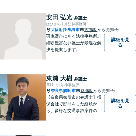
士でありたいと思っていま
す。依頼者の皆様に最善の解
決策を提案し続けます。 よろ
安田 弘光
弁護士
しくお願いします。
はびきの未来法律事務所
大阪府
羽曳野市
古市駅
から徒歩5分
|
羽曳野市にある法律事務所。
詳細を見
経験豊富な弁護士が最適な解
る
決を提案します。
東浦 大樹
弁護士
葛城中央法律事務所
奈良県
御所市
忍海駅
から徒歩8分
|
【奈良県御所市の弁護士】損
詳細を見
保会社で顧問をした経験か
る
ら、多様な交通事故案件の対
処が可能です。また、現場で
働く弁護士として、現場目線
からの交渉を得意としていま