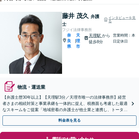
藤井 茂久
弁護
インタビューを見
る
士
フジイ法律事務所
奈
天
天理駅
から
営業時間：本
良
理
|
日定休日
徒歩8分
県
市
物流・運送業
【弁護士歴30年以上】【天理駅3分／天理市唯一の法律事務所】経営
者さまの相続対策と事業承継を一体的に捉え、税務面も考慮した最適
なスキームをご提案「地域密着の弁護士が他士業と連携し、トータル
サポートを実現／税理士・司法書士・不動産鑑定士など」
料金表を見る