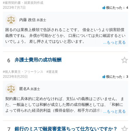
#雇用契約書・就業規則作成
2023年7月7日
役にたった
4
内藤 政信
弁護士
困るのは業務上横領で告訴されることです。 借金というより損害賠償
義務ですね。 弁償が可能かどうか。 口座については夫に確認するとい
いでしょう。 差し押さえではないと思います。
6
弁護士費用の成功報酬
#個人事業主・フリーランス
#運送業
2023年8月20日
役にたった
3
匿名A
弁護士
契約書に具体的に定めがなければ、支払いの義務はございません。 ま
た、一般論としては和解が成立した際の成功報酬としては、「和解に
よって得られた経済的利益（獲得金額か、相手方の請求金額からの減
額分）の◯％」という定めをする場合が多いように思いますが、具体
的な事件の内容や状況によって様々別の処理があり得ます。 なお、判
決での解決ではなく、和解での解決だから成功報酬が低いということ
7
銀行のミスで融資審査落ちって仕方ないですか？