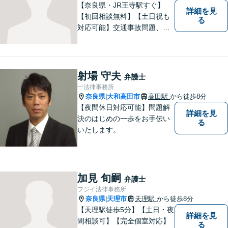
【奈良県・JR王寺駅すぐ】
詳細を見
【初回相談無料】【土日祝も
る
対応可能】交通事故問題、遺
産相続問題、離婚問題などの
民事を中心に、 ご相談者様へ
最適なリーガルサポートをご
提供しています。
射場 守夫
弁護士
一法律事務所
奈良県
大和高田市
高田駅
から徒歩8分
|
【夜間休日対応可能】問題解
詳細を見
決のはじめの一歩をお手伝い
る
いたします。
加見 旬嗣
弁護士
フジイ法律事務所
奈良県
天理市
天理駅
から徒歩8分
|
【天理駅徒歩5分】【土日・夜
詳細を見
間相談可】【完全個室対応】
る