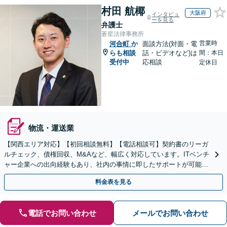
村田 航椰
大阪府
インタビュ
ーを見る
弁護士
蒼星法律事務所
営業時
河合町
か
面談方法(対面・電
らも相談
話・ビデオなど)は
間：本日
受付中
応相談
定休日
物流・運送業
【関西エリア対応】【初回相談無料】【電話相談可】契約書のリーガ
ルチェック、債権回収、M&Aなど、幅広く対応しています。ITベンチ
ャー企業への出向経験もあり、社内の事情に即したサポートが可能で
す。お気軽にご相談ください。【夜間・土日相談可】
料金表を見る
電話でお問い合わせ
メールでお問い合わせ