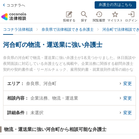
弁護士の方はこちら
ココナラへ
投稿する
探す
閲覧履歴
マイリスト
ログイン
ココナラ法律相談
奈良県で法律相談できる弁護士
河合町で法律相談で
河合町の物流・運送業に強い弁護士
奈良県の河合町で物流・運送業に強い弁護士が1名見つかりました。休日面談や
夜間面談に対応している弁護士なども掲載中。企業法務に関係する顧問弁護士
契約や契約書作成・リーガルチェック、雇用契約書・就業規則作成等の細かな
分野での絞り込み検索もでき便利です。特に弁護士法人ましろ総合法律事務所
西大和オフィスの青木 麻耶子弁護士のプロフィール情報や弁護士費用、強みな
エリア
奈良県、河合町
変更
どが注目されています。『河合町で土日や夜間に発生した物流・運送業のトラ
ブルを今すぐに弁護士に相談したい』『物流・運送業のトラブル解決の実績豊
相談内容
企業法務、物流・運送業
変更
富な近くの弁護士を検索したい』『初回相談無料で物流・運送業を法律相談で
きる河合町内の弁護士に相談予約したい』などでお困りの相談者さんにおすす
めです。
詳細条件
未選択
変更
物流・運送業に強い河合町から相談可能な弁護士