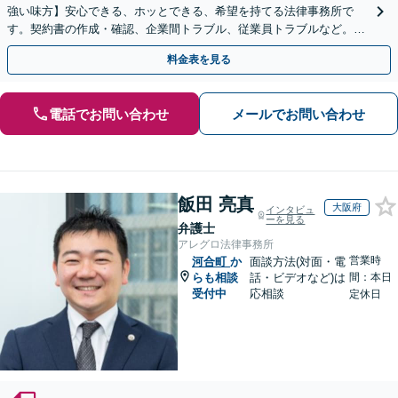
強い味方】安心できる、ホッとできる、希望を持てる法律事務所で
す。契約書の作成・確認、企業間トラブル、従業員トラブルなど。現
場の声を大切にする姿勢で、よりよい解決を目指します。
料金表を見る
電話でお問い合わせ
メールでお問い合わせ
飯田 亮真
大阪府
インタビュ
ーを見る
弁護士
アレグロ法律事務所
営業時
河合町
か
面談方法(対面・電
らも相談
話・ビデオなど)は
間：本日
受付中
応相談
定休日