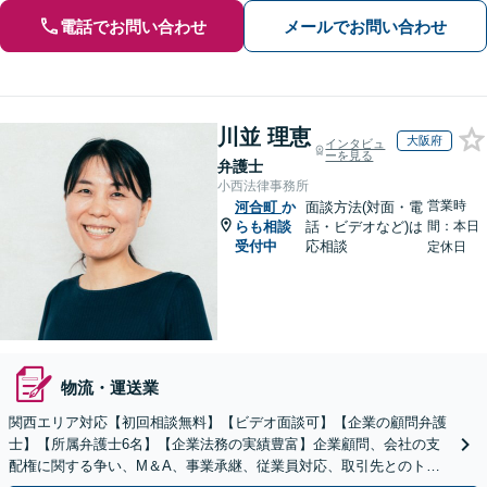
電話でお問い合わせ
メールでお問い合わせ
川並 理恵
大阪府
インタビュ
ーを見る
弁護士
小西法律事務所
営業時
河合町
か
面談方法(対面・電
らも相談
話・ビデオなど)は
間：本日
受付中
応相談
定休日
物流・運送業
関西エリア対応【初回相談無料】【ビデオ面談可】【企業の顧問弁護
士】【所属弁護士6名】【企業法務の実績豊富】企業顧問、会社の支
配権に関する争い、M＆A、事業承継、従業員対応、取引先とのトラ