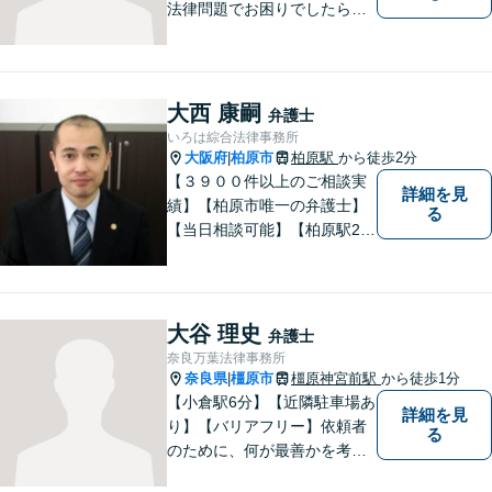
法律問題でお困りでしたらお
早めにご相談ください。依頼
者様の抱えていらっしゃる不
安や、ご希望を丁寧にお伺い
いたします。お早めのご相談
大西 康嗣
弁護士
が納得のいく解決への第一歩
いろは綜合法律事務所
です。
大阪府
柏原市
柏原駅
から徒歩2分
|
【３９００件以上のご相談実
詳細を見
績】【柏原市唯一の弁護士】
る
【当日相談可能】【柏原駅2
分・堅下駅6分】
大谷 理史
弁護士
奈良万葉法律事務所
奈良県
橿原市
橿原神宮前駅
から徒歩1分
|
【小倉駅6分】【近隣駐車場あ
詳細を見
り】【バリアフリー】依頼者
る
のために、何が最善かを考
え、依頼者に寄り添える弁護