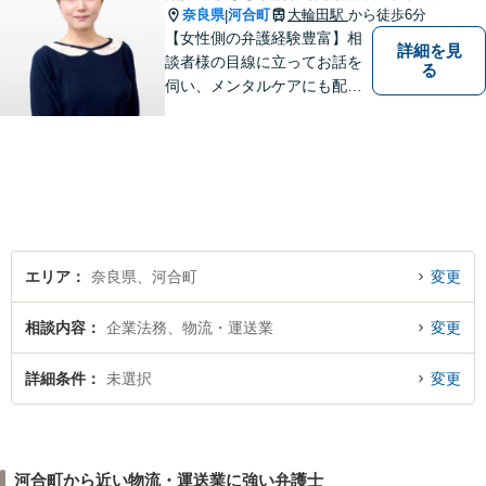
奈良県
河合町
大輪田駅
から徒歩6分
|
【女性側の弁護経験豊富】相
詳細を見
談者様の目線に立ってお話を
る
伺い、メンタルケアにも配慮
しながら、懇切丁寧に対応し
ます。【離婚/債務整理】あら
ゆる法的手段を駆使した解決
策をご提案【LINE利用可】
【平日夜間、土日祝日、応相
談】
エリア
奈良県、河合町
変更
相談内容
企業法務、物流・運送業
変更
詳細条件
未選択
変更
河合町から近い物流・運送業に強い弁護士