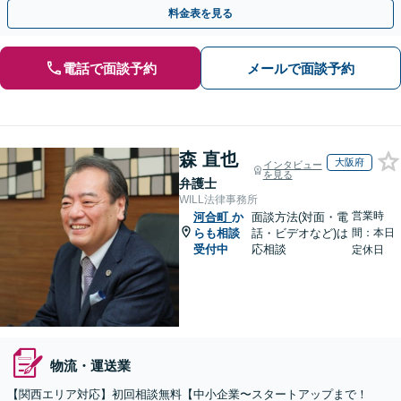
ブル、債権回収等につき豊富な対応実績
料金表を見る
電話で面談予約
メールで面談予約
森 直也
大阪府
インタビュー
を見る
弁護士
WILL法律事務所
営業時
河合町
か
面談方法(対面・電
らも相談
話・ビデオなど)は
間：本日
受付中
応相談
定休日
物流・運送業
【関西エリア対応】初回相談無料【中小企業〜スタートアップまで！