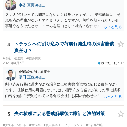
ている財産（２０万円以上の価値があるもの）は，原則として保持で
水谷 真実
弁護士
きない。 【③の回答】 ３０万円～６０万円程度かと思います。 弁護
士費用は分割で支払うことができる場合も多いので，弁護士と相談し
２，３だけいっても問題はないかとは思いますが。。 懲戒解雇は、そ
て支払いのスケジュールを決めます。 なお，ご依頼後は借金を返済す
れ相応の理由がないとできません。１ですが、切符を切られたとか刑
る必要はなくなるため，借金の返済に充てていた分を弁護士費用に充
事処分をうけたとか、１のみを理由として社内でなにか処分をうけた
てることが可能です。 【④の回答】 手続上の注意点が多いため，ご自
わけではないのですよね。 そうすると、大丈夫かとは思います（断言
身で進めることは相当難しく，リスクも伴います。 滞納が続くと訴訟
できず、すみません。。）。
を起こされることもあり得るため，お早めに弁護士にご依頼されるこ
4
トラックへの割り込みで荷崩れ発生時の損害賠償
とをお勧めします。
責任は？
#物流・運送業
#物損事故
2021年4月6日
役にたった
13
企業法務に強い弁護士
磯田 直也
弁護士
割り込み行為に過失がある場合には損害賠償請求に応じる責任があり
ます。 保険使用の可否については、相手方から請求があった際に請求
内容を元にご契約されている保険会社にお問い合わせいただく必要が
ございます。
5
夫の横領による懲戒解雇後の家計と法的対策
#横領罪・背任罪
#運送業
#個人事業主・フリーランス
#不祥事対応