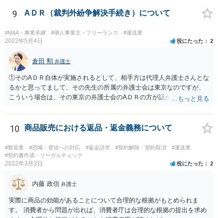
互譲の精神がみられ、あとは金額面を詰めるだけといったような場合
などです。 ＞「双方に露骨に」について、片方だけなら負けの宣告も
9
AＤＲ（裁判外紛争解決手続き）について
あって、そして、和解とならず判決となった ＞場合は、宣告通りの敗
訴ということになるのでしょうか？。 ＞また、その宣告も「負ける可
#M&A・事業承継
#個人事業主・フリーランス
#運送業
能性があります」という場合でも「敗訴」との解釈で良いのでしょう
2022年5月4日
役にたった
2
か？。 こちらもなかなか難しいご質問ですが、裁判官も嘘の心証を開
示するということはあり得ない（あってはならない）ので、一方当事
倉田 勲
弁護士
者にそのように宣告しているのであれば、敗訴可能性が高いというこ
①そのAＤＲ自体が実施されるとして、相手方は代理人弁護士さんとな
とにはなるでしょう。「負ける可能性がある」という点が全部敗訴な
るかと思ってまして、その先生の所属の弁護士会は東京なのですが、
のか一部敗訴なのかは何とも言えませんが、そのように言われている
こういう場合は、その東京の弁護士会のAＤＲの方が話がまとまり易い
のであれば、不利な判決がなされ得る当事者ということになります。
等がありますでしょうか？。 →特段そのようなことはないと思いま
なお、尋問直後にそのような発言が裁判官からあったのなら尚更で
す。 ②各弁護士会のAＤＲの成立手数料について、「双方で負担」と
す。（実務上、尋問前に裁判官の心証はほぼ決まっており、尋問はあ
書いてる場合がありますが、もしかして、書いて無い場合は申し立て
10
商品販売における返品・返金義務について
くまで確認的になされるものとよく言われています。） いずれにしま
た側の全額負担という解釈で良いのでしょうか？。 →通常は双方負担
しても、委任なさっている弁護士とよく打ち合わせ等なさることが肝
の場合が多いとは思いますが、ご不明な点は当該弁護士会にお問い合
要です。
#製造業
#恐喝・脅迫への対応
#返金請求
#契約解除・契約取消
#運送業
わせください。 ③また、AＤＲの費用ですが、申立手数料のみで、期
#契約書作成・リーガルチェック
2022年3月3日
役にたった
2
日手数料や成立手数料がかからない弁護士会もあるのでしょうか？。
→例えば災害ADRなどであれば期日手数料がかからないことはありま
内藤 政信
すが、一般ADRでは期日手数料等を設定している弁護士会が多いとは
弁護士
思います。申し訳ありませんが、すべての弁護士会のADRの手数料規
実際に商品の効能があることについて合理的な根拠がもとめられま
定までは存じ上げないので、回答としてはこの限度にとどまります。
す。 消費者から問題が出れば、消費者庁は合理的な根拠の提出を求め