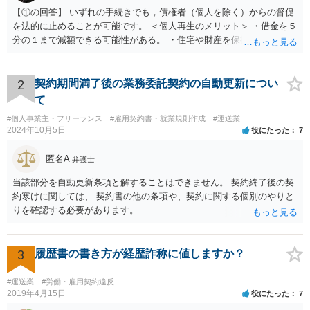
【①の回答】 いずれの手続きでも，債権者（個人を除く）からの督促
を法的に止めることが可能です。 ＜個人再生のメリット＞ ・借金を５
分の１まで減額できる可能性がある。 ・住宅や財産を保持できる（た
だし，条件あり）。 ・借金の理由は問われない。 ・自己破産よりも心
理的抵抗が小さい（個人差あり）。 ＜自己破産のメリット＞ ・税金等
の滞納分を除き，借金を返済する必要がなくなる。 【②の回答】 ・個
2
契約期間満了後の業務委託契約の自動更新につい
人再生・破産ともに，信用情報に事故情報（いわゆるブラックリス
て
ト）として登録されますので，５年～１０年ほどは新たに借金をする
#個人事業主・フリーランス
#雇用契約書・就業規則作成
#運送業
ことはできません。また，住宅や店舗を借りる際，保証会社の審査も
2024年10月5日
役にたった
7
通らなくなるため，保証人を立てて契約する必要がある場合がありま
す。 ・ご家族名義の財産を処分する必要はありません。 ・個人再生・
匿名A
弁護士
破産ともに，返済が困難な状況に陥っている以上，事業継続は難しい
場合が多いです。もっとも，手続き終了後，新たに事業を行うことは
当該部分を自動更新条項と解することはできません。 契約終了後の契
できます。 ・個人再生・破産ともに，裁判所で手続きを進める際に官
約寒けに関しては、 契約書の他の条項や、契約に関する個別のやりと
報に掲載されます。そのため，第三者に知られる可能性はゼロではあ
りを確認する必要があります。
りませんが，官報をチェックしている人はほとんどいないと思われる
ため，知られる可能性は低いと思います。なお，戸籍などに載るので
はないかと心配される方がおられますが，そのようなことはありませ
3
履歴書の書き方が経歴詐称に値しますか？
ん。 ＜個人再生のデメリット＞ ・借金が減額されるとはいえ，３年～
５年間は返済を継続する必要がある。 ・所有している財産の価値が大
#運送業
#労働・雇用契約違反
きい場合，借金が減らない場合がある。 ＜自己破産のデメリット＞ ・
2019年4月15日
役にたった
7
借金の理由が問われ，場合によっては破産が認められない。 ・所有し