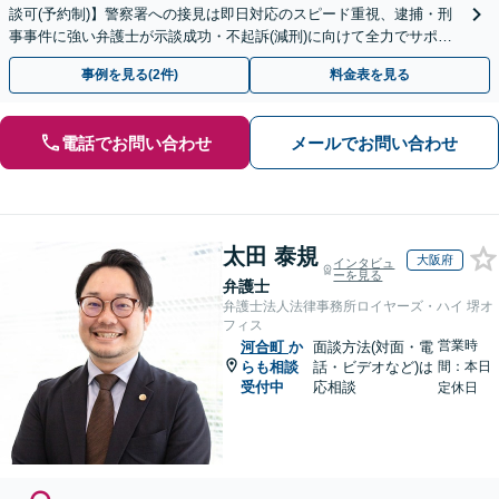
談可(予約制)】警察署への接見は即日対応のスピード重視、逮捕・刑
事事件に強い弁護士が示談成功・不起訴(減刑)に向けて全力でサポー
トします。【加害者側の相談専門】
事例を見る(2件)
料金表を見る
電話でお問い合わせ
メールでお問い合わせ
太田 泰規
大阪府
インタビュ
ーを見る
弁護士
弁護士法人法律事務所ロイヤーズ・ハイ 堺オ
フィス
営業時
河合町
か
面談方法(対面・電
らも相談
話・ビデオなど)は
間：本日
受付中
応相談
定休日