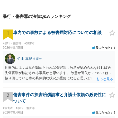
します。【地域に根ざした弁
護士】地域密着型のアットホ
ームなリーガルサービスをご
暴行・傷害罪の法律Q&Aランキング
提供させていただきます。
1
車内での事故による被害届対応についての相談
#暴行・傷害罪
#加害者
2026年8月5日
役にたった
6
竹本 真紀
弁護士
刑事的には，故意が認められれば傷害罪，故意が認められなければ過
失傷害罪が検討される事案かと思います。 故意か過失かについては，
振り回している際の具体的な状況が重要になると思います。 民事的に
は，不法行為に基づく損害賠償請求の対象となり，こちらは故意でも
過失でも該当するでしょう。 因果関係（刑事も民事も影響あり）とし
ては，数週間経過している点も問題になるかもしれません。 因果関係
2
傷害事件の損害賠償請求と弁護士依頼の必要性に
がなくなれば，評価の仕方が大きく変わります。 いずれにしまして
ついて
も，ご心配であるならば，お近くの弁護士の方に相談されるのがよい
#被害者
#暴行・傷害罪
と思います。
2026年8月6日
役にたった
2