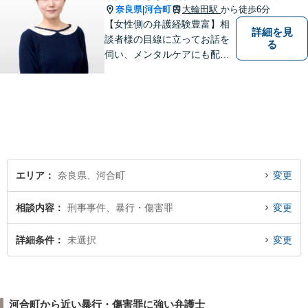
奈良県
河合町
大輪田駅
から徒歩6分
|
【女性側の弁護経験豊富】相
詳細を見
談者様の目線に立ってお話を
る
伺い、メンタルケアにも配慮
しながら、懇切丁寧に対応し
ます。【離婚/債務整理】あら
ゆる法的手段を駆使した解決
策をご提案【LINE利用可】
【平日夜間、土日祝日、応相
談】
エリア
奈良県、河合町
変更
相談内容
刑事事件、暴行・傷害罪
変更
詳細条件
未選択
変更
河合町から近い暴行・傷害罪に強い弁護士