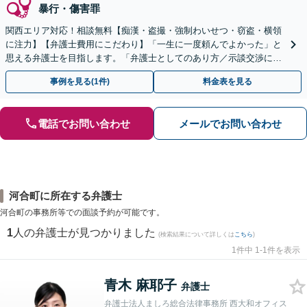
暴行・傷害罪
関西エリア対応！相談無料【痴漢・盗撮・強制わいせつ・窃盗・横領
に注力】【弁護士費用にこだわり】「一生に一度頼んでよかった」と
思える弁護士を目指します。「弁護士としてのあり方／示談交渉に義
を」「弁護士費用にこだわる」依頼者に寄り添った金額設定
事例を見る(1件)
料金表を見る
電話でお問い合わせ
メールでお問い合わせ
河合町に所在する弁護士
河合町の事務所等での面談予約が可能です。
1
人の弁護士が見つかりました
(検索結果について詳しくは
こちら
)
1件中 1-1件を表示
青木 麻耶子
弁護士
弁護士法人ましろ総合法律事務所 西大和オフィス