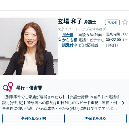
玄場 和子
弁護士
東京都
東京スタートアップ法律事務所
営業時間：06:
河合町
面談方法(対面・
からも相
電話・ビデオな
30~22:00（土
談受付中
ど)は応相談
日祝日）
暴行・傷害罪
【刑事事件でご家族が逮捕されたら】【弁護士待機中/当日中の電話相
談可(予約制)】警察署への接見は即日対応のスピード重視、逮捕・刑
事事件に強い弁護士が示談成功・不起訴(減刑)に向けて全力でサポー
トします。【加害者側の相談専門】
事例を見る(2件)
料金表を見る