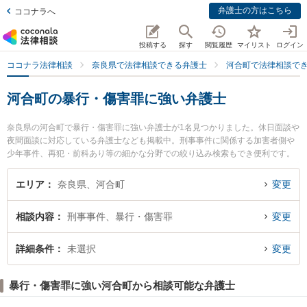
弁護士の方はこちら
ココナラへ
投稿する
探す
閲覧履歴
マイリスト
ログイン
ココナラ法律相談
奈良県で法律相談できる弁護士
河合町で法律相談で
河合町の暴行・傷害罪に強い弁護士
奈良県の河合町で暴行・傷害罪に強い弁護士が1名見つかりました。休日面談や
夜間面談に対応している弁護士なども掲載中。刑事事件に関係する加害者側や
少年事件、再犯・前科あり等の細かな分野での絞り込み検索もでき便利です。
特に弁護士法人ましろ総合法律事務所 西大和オフィスの青木 麻耶子弁護士のプ
ロフィール情報や弁護士費用、強みなどが注目されています。『河合町で土日
エリア
奈良県、河合町
変更
や夜間に発生した暴行・傷害罪のトラブルを今すぐに弁護士に相談したい』
『暴行・傷害罪のトラブル解決の実績豊富な近くの弁護士を検索したい』『初
相談内容
刑事事件、暴行・傷害罪
変更
回相談無料で暴行・傷害罪を法律相談できる河合町内の弁護士に相談予約した
い』などでお困りの相談者さんにおすすめです。
詳細条件
未選択
変更
暴行・傷害罪に強い河合町から相談可能な弁護士