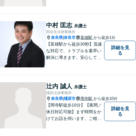
中村 匡志
弁護士
西奈良法律事務所
奈良県
奈良市
富雄駅
から徒歩1分
|
【富雄駅から徒歩30秒】迅速
詳細を見
な対応で、トラブルを素早い
る
解決に導きます。安心して話
せる雰囲気ですので、まずは
お気軽にご相談ください。刑
事事件・離婚/男女問題・相
続・遺言・交通事故・借金・
辻内 誠人
弁護士
債務整理などはお任せくださ
橿原法律事務所
い。
奈良県
橿原市
岡寺駅
から徒歩10分
|
【岡寺駅徒歩10分】【夜間／
詳細を見
休日対応可能】まず時間をか
る
けてお話を伺います。ご相談
者の思いを十分お聞きし、そ
の実現に向けてサポートいた