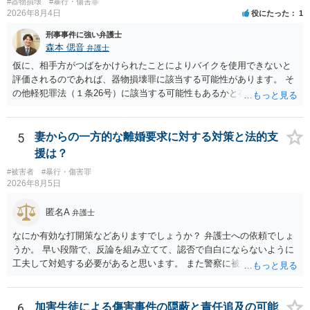
#器物損壊
#暴行・傷害罪
2026年8月4日
役にたった
1
刑事事件に強い弁護士
森本 偲音
弁護士
仮に、相手方がつばをかけられたことによりバイクを使用できないと
評価されるのであれば、器物損壊罪に該当する可能性があります。 そ
の他軽犯罪法（１条26号）に該当する可能性もあるかと存じます。 確
かにバイクの運転手に落ち度がある側面は大きいかとは存じますが、
ご相談者様の対応によってはご相談者の方にも責任が生じてしまう 可
能性がございますので、冷静にご対応いただくようご留意いただけれ
5
妻からの一方的な離婚要求に対する対策と法的支
ばと存じます。 以上、ご参考までに。
援は？
#被害者
#暴行・傷害罪
2026年8月5日
匿名A
弁護士
なにか有効な打開策などありますでしょうか？ 弁護士への依頼でしょ
うか。 早い段階で、反論を組み立てて、認否で自白にならないように
工夫して対処する必要があると思います。 また警察に被害届を出すと
して、なんとか受理してもらうための方策などありますでしょうか？
告訴状を作って証拠をそろえて出すことでしょう。
6
加害生徒による傷害事件の隠蔽と責任追及の可能