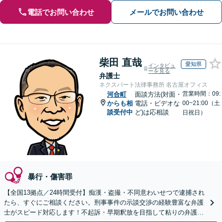
電話でお問い合わせ
メールでお問い合わせ
柴田 直哉
愛知県
インタビュ
ーを見る
弁護士
ネクスパート法律事務所 名古屋オフィス
営業時間：09:
河合町
面談方法(対面・
からも相
電話・ビデオな
00~21:00（土
談受付中
ど)は応相談
日祝日）
暴行・傷害罪
【全国13拠点／24時間受付】痴漢・盗撮・不同意わいせつで逮捕され
たら、すぐにご相談ください。刑事事件の示談交渉の経験豊富な弁護
士がスピード対応します！不起訴・早期釈放を目指して粘りの弁護活