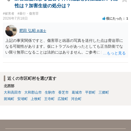
性は？加害生徒の処分は？
#被害者
#暴行・傷害罪
2026年7月18日
役にたった
1
肥田 弘昭
弁護士
上記の事実関係ですと、傷害罪と凶器の写真を送付した点は脅迫罪に
なる可能性があります。仮にトラブルがあったとしても正当防衛でな
い限り無罪になることは法的にはありません。ご参考にしてくださ
い。
近くの市区町村を選び直す
北西部
大和高田市
大和郡山市
生駒市
香芝市
葛城市
平群町
三郷町
斑鳩町
安堵町
上牧町
王寺町
広陵町
河合町