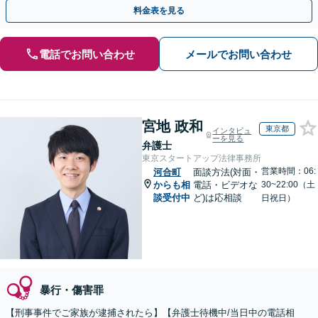
動を行います。
料金表を見る
電話でお問い合わせ
メールでお問い合わせ
宮地 政和
東京都
インタビュ
ーを見る
弁護士
東京スタートアップ法律事務所
営業時間：06:
河合町
面談方法(対面・
からも相
電話・ビデオな
30~22:00（土
談受付中
ど)は応相談
日祝日）
暴行・傷害罪
【刑事事件でご家族が逮捕されたら】【弁護士待機中/当日中の電話相