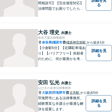
詳細を見
間相談可】【完全個室対応】
る
法律問題でお困りでしたらお
早めにご相談ください。依頼
者様の抱えていらっしゃる不
安や、ご希望を丁寧にお伺い
いたします。お早めのご相談
大谷 理史
弁護士
が納得のいく解決への第一歩
奈良万葉法律事務所
です。
奈良県
橿原市
橿原神宮前駅
から徒歩1分
|
【小倉駅6分】【近隣駐車場あ
詳細を見
り】【バリアフリー】依頼者
る
のために、何が最善かを考
え、依頼者に寄り添える弁護
士でありたいと思っていま
す。依頼者の皆様に最善の解
決策を提案し続けます。 よろ
安田 弘光
弁護士
しくお願いします。
はびきの未来法律事務所
大阪府
羽曳野市
古市駅
から徒歩5分
|
羽曳野市にある法律事務所。
詳細を見
経験豊富な弁護士が最適な解
る
決を提案します。