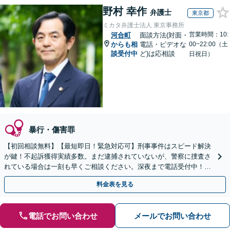
野村 幸作
弁護士
東京都
ミカタ弁護士法人 東京事務所
営業時間：10:
河合町
面談方法(対面・
からも相
電話・ビデオな
00~22:00（土
談受付中
ど)は応相談
日祝日）
暴行・傷害罪
【初回相談無料】【最短即日！緊急対応可】刑事事件はスピード解決
が鍵！不起訴獲得実績多数。まだ逮捕されていないが、警察に捜査さ
れている場合は一刻も早くご相談ください。深夜まで電話受付中！痴
漢／盗撮／のぞき／その他性犯罪など
料金表を見る
電話でお問い合わせ
メールでお問い合わせ