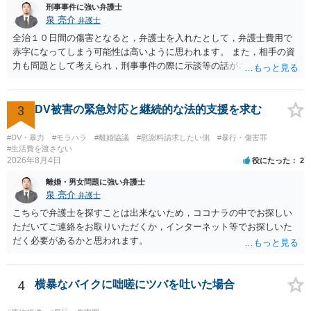
刑事事件に強い弁護士
泉 亮介
弁護士
全治１０日間の傷害となると，弁護士を入れたとして，弁護士費用で
赤字になってしまう可能性は高いように思われます。 また，相手の資
力も問題として考えられ，刑事事件の際に示談等の話がされなかった
のであれば，資力がなく回収ができないというリスクもあるでしょ
う。
3
DV被害の緊急対応と継続的な法的支援を求む
#DV・暴力
#モラハラ
#離婚協議
#慰謝料請求したい側
#暴行・傷害罪
#生活費を渡さない
2026年8月4日
役にたった
2
離婚・男女問題に強い弁護士
泉 亮介
弁護士
こちらで弁護士を探すことは出来ないため，ココナラの中でお探しい
ただいてご連絡をお取りいただくか，インターネット等でお探しいた
だく必要があるかと思われます。
4
横暴なバイクに咄嗟にツバを吐いた場合