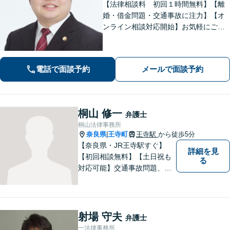
【法律相談料 初回１時間無料】【離
婚・借金問題・交通事故に注力】【オ
ンライン相談対応開始】お気軽にご相
談ください。トラブル解決に向けて、
最善の方法を、知恵を絞って考え抜き
ます。【土日・夜間相談に対応】
電話で面談予約
メールで面談予約
桐山 修一
弁護士
桐山法律事務所
奈良県
王寺町
王寺駅
から徒歩5分
|
【奈良県・JR王寺駅すぐ】
詳細を見
【初回相談無料】【土日祝も
る
対応可能】交通事故問題、遺
産相続問題、離婚問題などの
民事を中心に、 ご相談者様へ
最適なリーガルサポートをご
提供しています。
射場 守夫
弁護士
一法律事務所