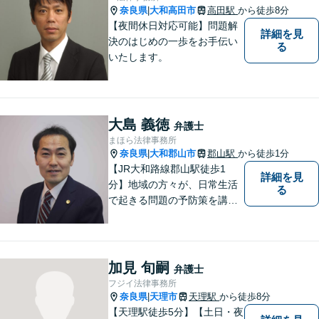
奈良県
大和高田市
高田駅
から徒歩8分
|
【夜間休日対応可能】問題解
詳細を見
決のはじめの一歩をお手伝い
る
いたします。
大島 義徳
弁護士
まほら法律事務所
奈良県
大和郡山市
郡山駅
から徒歩1分
|
【JR大和路線郡山駅徒歩1
詳細を見
分】地域の方々が、日常生活
る
で起きる問題の予防策を講じ
たい時や、既に問題を抱えて
何から手を付けてよいか分か
らない時に、まず相談できる
身近な弁護士を目指していま
加見 旬嗣
弁護士
す。
フジイ法律事務所
奈良県
天理市
天理駅
から徒歩8分
|
【天理駅徒歩5分】【土日・夜