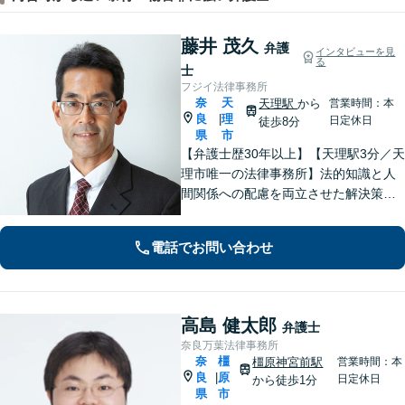
藤井 茂久
弁護
インタビューを見
る
士
フジイ法律事務所
奈
天
天理駅
から
営業時間：本
良
理
|
日定休日
徒歩8分
県
市
【弁護士歴30年以上】【天理駅3分／天
理市唯一の法律事務所】法的知識と人
間関係への配慮を両立させた解決策を
ご提案いたします。「士業との連携で
トータルサポートを実現／税理士・司
電話でお問い合わせ
法書士・不動産鑑定士など」相続に関
わる問題を総合的に解決へ導きます
高島 健太郎
弁護士
奈良万葉法律事務所
奈
橿
橿原神宮前駅
営業時間：本
良
原
|
日定休日
から徒歩1分
県
市