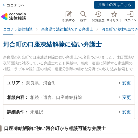
弁護士の方はこちら
ココナラへ
投稿する
探す
閲覧履歴
マイリスト
ログイン
ココナラ法律相談
奈良県で法律相談できる弁護士
河合町で法律相談で
河合町の口座凍結解除に強い弁護士
奈良県の河合町で口座凍結解除に強い弁護士が1名見つかりました。休日面談や
夜間面談に対応している弁護士なども掲載中。相続・遺言に関係する家族間の
相続トラブルや認知症の相続、遺産分割等の細かな分野での絞り込み検索もで
き便利です。特に弁護士法人ましろ総合法律事務所 西大和オフィスの青木 麻耶
子弁護士のプロフィール情報や弁護士費用、強みなどが注目されています。
エリア
奈良県、河合町
変更
『河合町で土日や夜間に発生した口座凍結解除のトラブルを今すぐに弁護士に
相談したい』『口座凍結解除のトラブル解決の実績豊富な近くの弁護士を検索
相談内容
相続・遺言、口座凍結解除
変更
したい』『初回相談無料で口座凍結解除を法律相談できる河合町内の弁護士に
相談予約したい』などでお困りの相談者さんにおすすめです。
詳細条件
未選択
変更
口座凍結解除に強い河合町から相談可能な弁護士