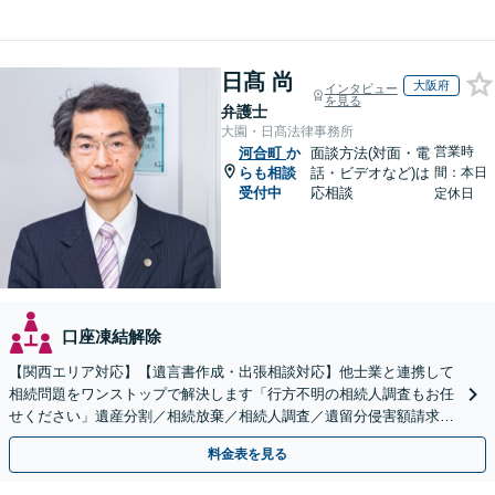
日髙 尚
大阪府
インタビュー
を見る
弁護士
大園・日髙法律事務所
営業時
河合町
か
面談方法(対面・電
らも相談
話・ビデオなど)は
間：本日
受付中
応相談
定休日
口座凍結解除
【関西エリア対応】【遺言書作成・出張相談対応】他士業と連携して
相続問題をワンストップで解決します「行方不明の相続人調査もお任
せください」遺産分割／相続放棄／相続人調査／遺留分侵害額請求／
登記など【休日・夜間面談可】【分割払い対応】
料金表を見る