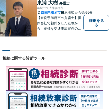
東浦 大樹
弁護士
葛城中央法律事務所
奈良県
御所市
忍海駅
から徒歩8分
|
【奈良県御所市の弁護士】損
詳細を見
保会社で顧問をした経験か
る
ら、多様な交通事故案件の対
処が可能です。また、現場で
働く弁護士として、現場目線
からの交渉を得意としていま
す。
相続に関する診断ツール