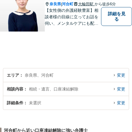
奈良県
河合町
大輪田駅
から徒歩6分
|
【女性側の弁護経験豊富】相
詳細を見
談者様の目線に立ってお話を
る
伺い、メンタルケアにも配慮
しながら、懇切丁寧に対応し
ます。【離婚/債務整理】あら
ゆる法的手段を駆使した解決
策をご提案【LINE利用可】
【平日夜間、土日祝日、応相
談】
エリア
奈良県、河合町
変更
相談内容
相続・遺言、口座凍結解除
変更
詳細条件
未選択
変更
河合町から近い口座凍結解除に強い弁護士