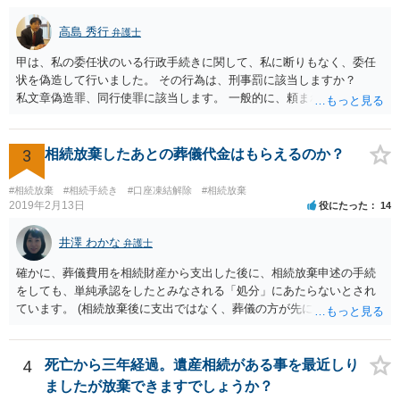
高島 秀行
弁護士
甲は、私の委任状のいる行政手続きに関して、私に断りもなく、委任
状を偽造して行いました。 その行為は、刑事罰に該当しますか？
私文章偽造罪、同行使罪に該当します。 一般的に、頼まれた（委任さ
れた）人は、行政に提出する委任状の署名を偽造できるのでしょう
か？ 委任状を偽造して使用することはまでは依頼の範囲ではない
ので できないと思います。
3
相続放棄したあとの葬儀代金はもらえるのか？
#相続放棄
#相続手続き
#口座凍結解除
#相続放棄
2019年2月13日
役にたった
14
井澤 わかな
弁護士
確かに、葬儀費用を相続財産から支出した後に、相続放棄申述の手続
をしても、単純承認をしたとみなされる「処分」にあたらないとされ
ています。 (相続放棄後に支出ではなく、葬儀の方が先に来るのが通常
だと思いますので、葬儀→葬儀費用を相続財産から支出→相続放棄申
述の手続ということだと思いますが) ただ、葬儀費用ならいくらでもよ
いということではなく、身分相応の、社会的儀式として当然認められ
4
死亡から三年経過。遺産相続がある事を最近しり
る程度の金額に留まると考えた方がよいです。 もし、相続人の皆さん
ましたが放棄できますでしょうか？
に葬儀費用を支出する経済力がなく、質素な葬儀を行った費用であれ