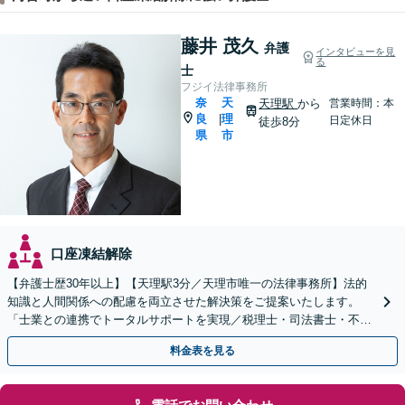
藤井 茂久
弁護
インタビューを見
る
士
フジイ法律事務所
奈
天
天理駅
から
営業時間：本
良
理
|
日定休日
徒歩8分
県
市
口座凍結解除
【弁護士歴30年以上】【天理駅3分／天理市唯一の法律事務所】法的
知識と人間関係への配慮を両立させた解決策をご提案いたします。
「士業との連携でトータルサポートを実現／税理士・司法書士・不動
産鑑定士など」生前対策や遺言書作成もお任せください
料金表を見る