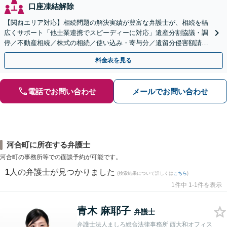
口座凍結解除
【関西エリア対応】相続問題の解決実績が豊富な弁護士が、相続を幅
広くサポート「他士業連携でスピーディーに対応」遺産分割協議・調
停／不動産相続／株式の相続／使い込み・寄与分／遺留分侵害額請求
／相続放棄（借金の相続）／遺言書作成
料金表を見る
電話でお問い合わせ
メールでお問い合わせ
河合町に所在する弁護士
河合町の事務所等での面談予約が可能です。
1
人の弁護士が見つかりました
(検索結果について詳しくは
こちら
)
1件中 1-1件を表示
青木 麻耶子
弁護士
弁護士法人ましろ総合法律事務所 西大和オフィス