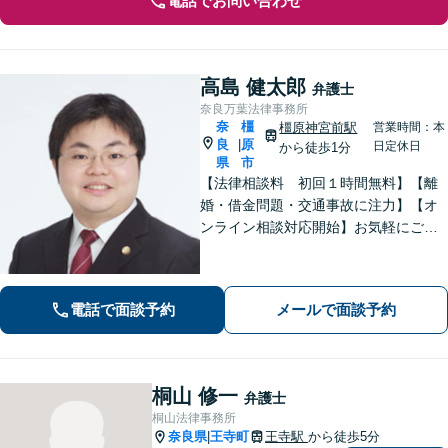
電話でお問い合わせ
高島 健太郎
弁護士
奈良万葉法律事務所
奈
橿
橿原神宮前駅
営業時間：本
良
原
|
日定休日
から徒歩1分
県
市
【法律相談料 初回１時間無料】【離
婚・借金問題・交通事故に注力】【オ
ンライン相談対応開始】お気軽にご相
談ください。トラブル解決に向けて、
最善の方法を、知恵を絞って考え抜き
ます。【土日・夜間相談に対応】
電話で面談予約
メールで面談予約
桐山 修一
弁護士
桐山法律事務所
奈良県
王寺町
王寺駅
から徒歩5分
|