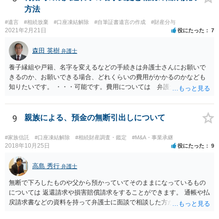
方法
#遺言
#相続放棄
#口座凍結解除
#自筆証書遺言の作成
#財産分与
2021年2月21日
役にたった
7
森田 英樹
弁護士
養子縁組や戸籍、名字を変えるなどの手続きは弁護士さんにお願いで
きるのか、お願いできる場合、どれくらいの費用がかかるのかなども
知りたいです。 ・・・可能です。費用については 弁護士と直接面談
の上 内容を確認し 協議の上個別に契約によって決まることになっ
ています。 やはり、成人した子のことまでごちゃごちゃ考えず、自分
の事だけ考えるべきなのでしょうか ・・・お子さんの事をまで含め良
9
親族による、預金の無断引出しについて
い解決案があればお悩みになるのは当然と言えば当然のことです。 彼
と親子関係を結びたいと思っているが、名字は変えたくない・・・養
#家族信託
#口座凍結解除
#相続財産調査・鑑定
#M&A・事業承継
子縁組の必要があり 氏も変更することになります。 しかし 彼は成人
2018年10月25日
役にたった
9
しているとは言え、自分の子と私の連れ子、全て平等にしたいと希
望。もちろん私もそうできればと思います。 ・・・婚姻前の契約 あ
高島 秀行
弁護士
るいは 遺言書などで その意思を実現する方法はあります。 弁護
無断で下ろしたものや父から預かっていてそのままになっているもの
士に相談してみてください。
については 返還請求や損害賠償請求をすることができます。 通帳や払
戻請求書などの資料を持って弁護士に面談で相談した方がよいと思い
ます。