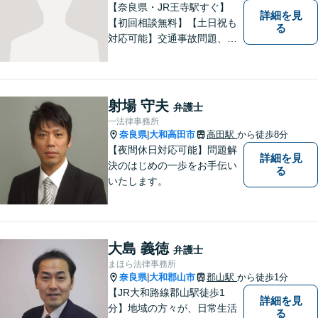
【奈良県・JR王寺駅すぐ】
詳細を見
【初回相談無料】【土日祝も
る
対応可能】交通事故問題、遺
産相続問題、離婚問題などの
民事を中心に、 ご相談者様へ
最適なリーガルサポートをご
提供しています。
射場 守夫
弁護士
一法律事務所
奈良県
大和高田市
高田駅
から徒歩8分
|
【夜間休日対応可能】問題解
詳細を見
決のはじめの一歩をお手伝い
る
いたします。
大島 義徳
弁護士
まほら法律事務所
奈良県
大和郡山市
郡山駅
から徒歩1分
|
【JR大和路線郡山駅徒歩1
詳細を見
分】地域の方々が、日常生活
る