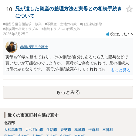
10
兄が遺した資産の整理方法と実母との相続手続き
について
#遺留分侵害額請求・放棄
#不動産・土地の相続
#口座凍結解除
#家族間の相続トラブル
#相続トラブルの代理交渉
2026年2月25日
役にたった
5
高島 秀行
弁護士
実母も90歳を超えており、その相続が自分にあるなら先に贈与などで
貰いたいが可能なのでしようか。 実母がご存命であれば、兄の相続人
は母のみとなります。 実母が相続放棄をしてくれればあなた方兄弟及
び実母の子が相続人となります。 実母に連絡を取って話してみるほか
ないと思います。
もっとみる
近くの市区町村を選び直す
北西部
大和高田市
大和郡山市
生駒市
香芝市
葛城市
平群町
三郷町