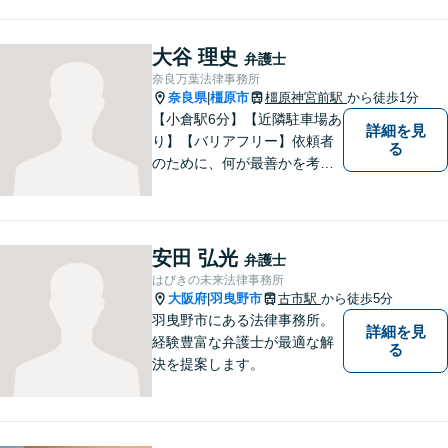
大谷 理史
弁護士
奈良万葉法律事務所
奈良県
橿原市
橿原神宮前駅
から徒歩1分
|
【小倉駅6分】【近隣駐車場あ
詳細を見
り】【バリアフリー】依頼者
る
のために、何が最善かを考
え、依頼者に寄り添える弁護
士でありたいと思っていま
す。依頼者の皆様に最善の解
決策を提案し続けます。 よろ
安田 弘光
弁護士
しくお願いします。
はびきの未来法律事務所
大阪府
羽曳野市
古市駅
から徒歩5分
|
羽曳野市にある法律事務所。
詳細を見
経験豊富な弁護士が最適な解
る
決を提案します。