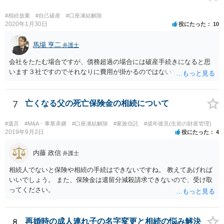
#相続放棄
#自己破産
#口座凍結解除
2020年1月30日
役にたった
10
馬場 亨二
弁護士
会社をたたむ場合ですが、債務超過の場合には破産手続きになると思
います３社ですのでそれなりに費用が掛かるのではないでしょうか。
7
亡くなる父の死亡保険金の相続について
#遺言
#M&A・事業承継
#口座凍結解除
#家族信託
#成年後見(生前の財産管理)
2019年9月2日
役にたった
4
内藤 政信
弁護士
相続人でないと保険や相続の手続はできないですね。 教えてあげれば
いいでしょう。 また、保険金は遺留分減殺請求できないので、受け取
ってください。
8
再婚時の成人連れ子の名字変更と相続の悩み解決