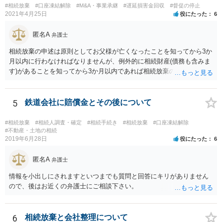
#相続放棄
#口座凍結解除
#M&A・事業承継
#遅延損害金回収
#督促の停止
ば相続財産から支出しても単純承認と認められない可能性が高いの
2021年4月25日
役にたった
6
で、相続放棄申述が受理される可能性も高いと思います。
匿名A
弁護士
相続放棄の申述は原則としてお父様が亡くなったことを知ってから3か
月以内に行わなければなりませんが、例外的に相続財産(債務も含みま
す)があることを知ってから3か月以内であれば相続放棄の申述が認め
られる可能性もありますので、通知が届いたのが3か月以内の話なので
したら、早急に家裁に行って相続放棄の申述をしたい旨告げて必要な
書類を提出されることをおすすめいたします。 なお、お父様の債務が
5
鉄道会社に賠償金とその後について
他にもあるかもしれないというリスクを考えますと、相続放棄の申述
にあたっては、法テラスの無料相談等を利用して弁護士に相談するこ
#相続放棄
#相続人調査・確定
#相続手続き
#相続放棄
#口座凍結解除
とも十分考えられるかと存じます。また、ご記載いただいた事実関係
#不動産・土地の相続
2019年6月28日
役にたった
6
を拝見するかぎり、再婚相手のかたは既に相続放棄をされている可能
性があるかもしれません。
匿名A
弁護士
情報を小出しにされますといつまでも質問と回答にキリがありません
ので、後はお近くの弁護士にご相談下さい。
6
相続放棄と会社整理について