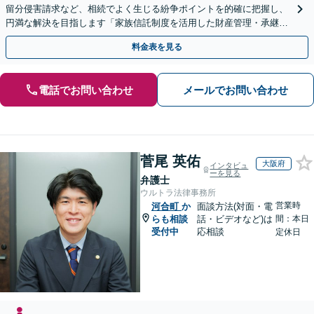
留分侵害請求など、相続でよく生じる紛争ポイントを的確に把握し、
円満な解決を目指します「家族信託制度を活用した財産管理・承継プ
ランのご提案」「次世代へ想いを託す円滑な事業承継」
料金表を見る
電話でお問い合わせ
メールでお問い合わせ
菅尾 英佑
大阪府
インタビュ
ーを見る
弁護士
ウルトラ法律事務所
営業時
河合町
か
面談方法(対面・電
らも相談
話・ビデオなど)は
間：本日
受付中
応相談
定休日