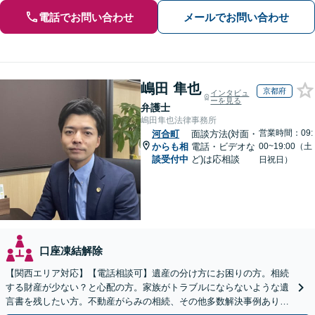
電話でお問い合わせ
メールでお問い合わせ
嶋田 隼也
京都府
インタビュ
ーを見る
弁護士
嶋田隼也法律事務所
営業時間：09:
河合町
面談方法(対面・
からも相
電話・ビデオな
00~19:00（土
談受付中
ど)は応相談
日祝日）
口座凍結解除
【関西エリア対応】【電話相談可】遺産の分け方にお困りの方。相続
する財産が少ない？と心配の方。家族がトラブルにならないような遺
言書を残したい方。不動産がらみの相続、その他多数解決事例あり。