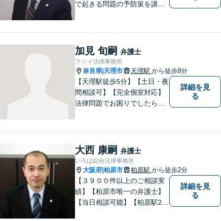
で起きる問題の予防策を講じ
たい時や、既に問題を抱えて
何から手を付けてよいか分か
らない時に、まず相談できる
身近な弁護士を目指していま
加見 旬嗣
弁護士
す。
フジイ法律事務所
奈良県
天理市
天理駅
から徒歩8分
|
【天理駅徒歩5分】【土日・夜
詳細を見
間相談可】【完全個室対応】
る
法律問題でお困りでしたらお
早めにご相談ください。依頼
者様の抱えていらっしゃる不
安や、ご希望を丁寧にお伺い
いたします。お早めのご相談
大西 康嗣
弁護士
が納得のいく解決への第一歩
いろは綜合法律事務所
です。
大阪府
柏原市
柏原駅
から徒歩2分
|
【３９００件以上のご相談実
詳細を見
績】【柏原市唯一の弁護士】
る
【当日相談可能】【柏原駅2
分・堅下駅6分】