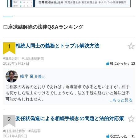
口座凍結解除の法律Q&Aランキング
1
相続人同士の義務とトラブル解決方法
#遺産分割
#口座凍結解除
2020年3月17日
役にたった
13
峰岸 泉
弁護士
ご相談の内容のとおりであれば，返還請求できると思いますが，相手
も何かしら理由をつけるでしょうから，法的手続を経ないと解決は不
可能かもしれません。
2
委任状偽造による相続手続きの問題と法的対応策
#口座凍結解除
#偽造罪
2021年4月9日
役にたった
11