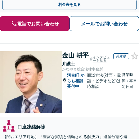
親身に対応します【夜間・休日面談】【初回相談無料】
料金表を見る
電話でお問い合わせ
メールでお問い合わせ
金山 耕平
兵庫県
インタビュ
ーを見る
弁護士
かなやま総合法律事務所
営業時
河合町
か
面談方法(対面・電
らも相談
話・ビデオなど)は
間：本日
受付中
応相談
定休日
口座凍結解除
【関西エリア対応】「豊富な実績と信頼される解決力」遺産分割や遺