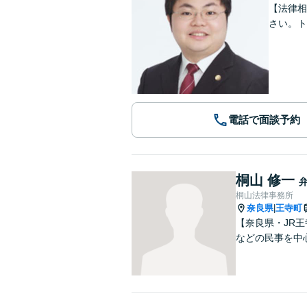
【法律相
さい。ト
電話で面談予約
桐山 修一
桐山法律事務所
奈良県
王寺町
|
【奈良県・JR