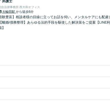
子
弁護士
総合法律事務所 西大和オフィス
大輪田駅
から徒歩6分
経験豊富】相談者様の目線に立ってお話を伺い、メンタルケアにも配慮
【離婚/債務整理】あらゆる法的手段を駆使した解決策をご提案【LINE
談】