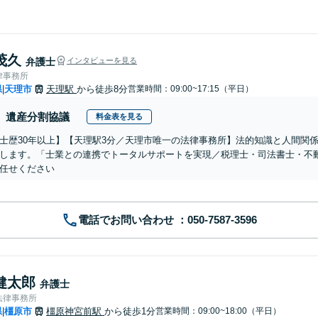
茂久
弁護士
インタビューを見る
律事務所
県
天理市
天理駅
から徒歩8分
営業時間：09:00~17:15（平日）
|
遺産分割協議
料金表を見る
士歴30年以上】【天理駅3分／天理市唯一の法律事務所】法的知識と人間関
します。「士業との連携でトータルサポートを実現／税理士・司法書士・不
任せください
電話でお問い合わせ
健太郎
弁護士
法律事務所
県
橿原市
橿原神宮前駅
から徒歩1分
営業時間：09:00~18:00（平日）
|