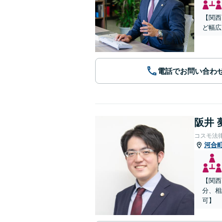
【関西
ど幅広
電話でお問い合わ
阪井 
コスモ法
河合
【関西
分、相
可】