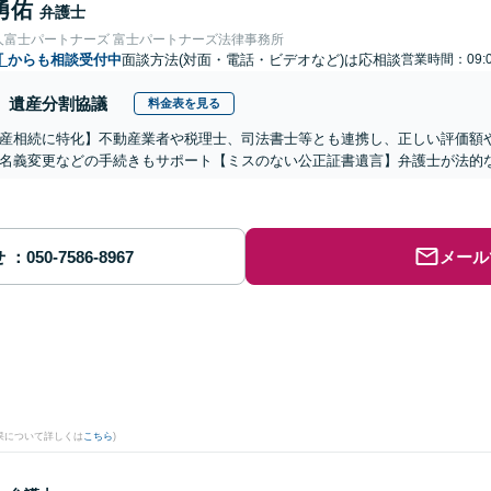
勇佑
弁護士
人富士パートナーズ 富士パートナーズ法律事務所
町
からも相談受付中
面談方法(対面・電話・ビデオなど)は応相談
営業時間：09:0
遺産分割協議
料金表を見る
産相続に特化】不動産業者や税理士、司法書士等とも連携し、正しい評価額
名義変更などの手続きもサポート【ミスのない公正証書遺言】弁護士が法的
せ
メール
果について詳しくは
こちら
)