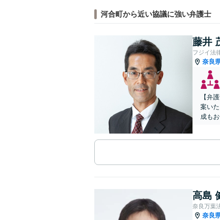
河合町から近い協議に強い弁護士
藤井 
フジイ法
奈良
【弁護
案いた
成もお
高島 
奈良万葉
奈良