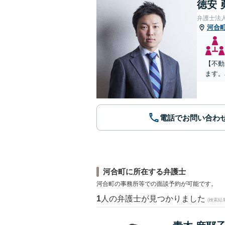
徳安 
弁護士法
河合
【不動
ます。
電話でお問い合わ
河合町に所在する弁護士
河合町の事務所等での面談予約が可能です。
1
人の弁護士が見つかりました
(検索結