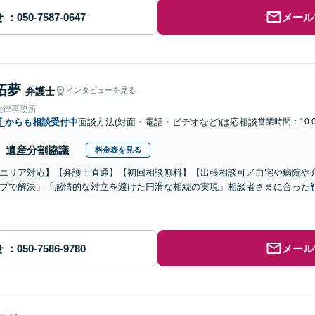
せ
メール
拓夢
弁護士
インタビューを見る
法律事務所
町
からも相談受付中
面談方法(対面・電話・ビデオなど)は応相談
営業時間：10:0
遺産分割協議
料金表を見る
エリア対応】【弁護士直通】【初回相談無料】【出張相談可／自宅や病院や
プで解決」「感情的な対立を避けた円滑な相続の実現」相談者さまに合った
せ
メール