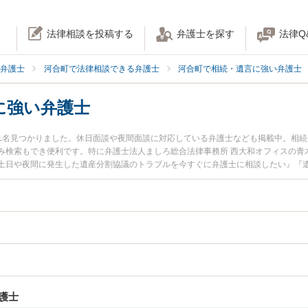
法律相談を投稿する
弁護士を探す
法律Q
弁護士
河合町で法律相談できる弁護士
河合町で相続・遺言に強い弁護士
に強い弁護士
1名見つかりました。休日面談や夜間面談に対応している弁護士なども掲載中。相
み検索もでき便利です。特に弁護士法人ましろ総合法律事務所 西大和オフィスの青
土日や夜間に発生した遺産分割協議のトラブルを今すぐに弁護士に相談したい』『
割協議を法律相談できる河合町内の弁護士に相談予約したい』などでお困りの相談
護士