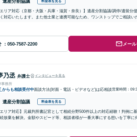
遺産分割協議
料金表を見る
エリア対応（京都・大阪・兵庫・滋賀・奈良）】遺産分割協議/調停/遺留分侵
く対応いたします。また他士業と連携可能なため、ワンストップでご相談い
せ
メール
夢乃丞
弁護士
インタビューを見る
律事務所
町
からも相談受付中
面談方法(対面・電話・ビデオなど)は応相談
営業時間：09:3
遺産分割協議
料金表を見る
エリア対応】元裁判所書記官として相続分野500件以上の対応経験！判例に
続放棄を解決。金額やスピード等、相談者様が一番大事にする想いを丁寧に伺