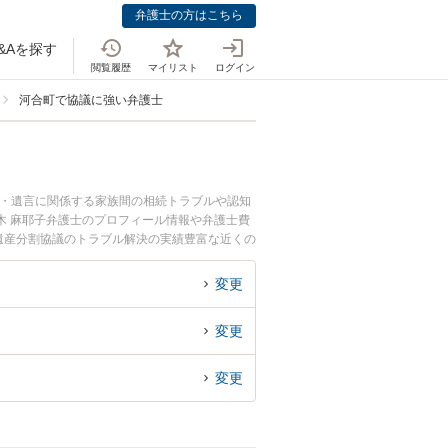
弁護士の方はこちら
&Aを探す
閲覧履歴
マイリスト
ログイン
河合町で協議に強い弁護士
続・遺言に関係する家族間の相続トラブルや認知
木 麻耶子弁護士のプロフィール情報や弁護士費
遺産分割協議のトラブル解決の実績豊富な近くの
者さんにおすすめです。
変更
変更
変更