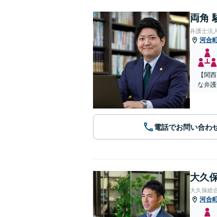
両角 
弁護士法
河合
【関西
な弁護
電話でお問い合わ
大久保
大久保総
河合