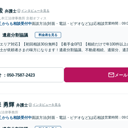
駿
弁護士
インタビューを見る
人本江法律事務所 京都オフィス
町
からも相談受付中
面談方法(対面・電話・ビデオなど)は応相談
営業時間：09:0
遺産分割協議
料金表を見る
エリア対応】【初回相談30分無料】【着手金0円】【相続だけで年100件以
士が依頼者さまの味方になります！遺産分割協議、不動産相続、遺留分、遺
せ
メール
 勇輝
弁護士
インタビューを見る
合法律事務所
町
からも相談受付中
面談方法(対面・電話・ビデオなど)は応相談
営業時間：09:0