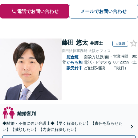
電話でお問い合わせ
メールでお問い合わせ
藤田 悠太
弁護士
大阪府
春田法律事務所 大阪オフィス
営業時間：00:
河合町
面談方法(対面・
からも相
電話・ビデオな
00~23:59（土
談受付中
ど)は応相談
日祝日）
離婚審判
◆離婚・不倫に強い弁護士◆【早く解決したい】【責任を取らせた
い】【減額したい】【内密に解決したい】