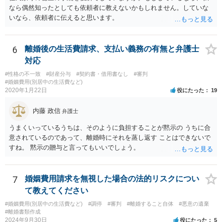
書を持参して、お近くの弁護士に法律相談してみてください。
なら偶然知ったとしても依頼者に教えないかもしれません。していな
いなら、依頼者に伝えると思います。
6
離婚後の生活費請求、支払い義務の有無と弁護士
対応
#性格の不一致
#財産分与
#契約書・借用書なし
#審判
#婚姻費用(別居中の生活費など)
2020年1月22日
役にたった
19
内藤 政信
弁護士
うまくいっているうちは、そのように負担することが黙示の うちに合
意されているのであって、離婚時にそれを蒸し返す ことはできないで
すね。 黙示の贈与と言ってもいいでしょう。
7
婚姻費用請求を無視した場合の法的リスクについ
て教えてください
#婚姻費用(別居中の生活費など)
#調停
#審判
#離婚すること自体
#悪意の遺棄
#離婚書類作成
2024年9月30日
役にたった
5