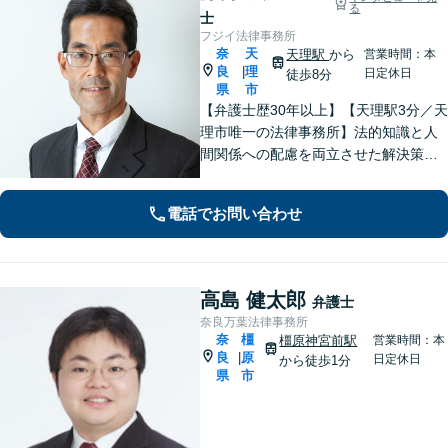
る
士
フジイ法律事務所
奈
天
天理駅
から
営業時間：本
良
理
|
日定休日
徒歩8分
県
市
【弁護士歴30年以上】【天理駅3分／天
理市唯一の法律事務所】法的知識と人
間関係への配慮を両立させた解決策を
ご提案いたします。「士業との連携で
トータルサポートを実現／税理士・司
電話でお問い合わせ
法書士・不動産鑑定士など」相続に関
わる問題を総合的に解決へ導きます
高島 健太郎
弁護士
奈良万葉法律事務所
奈
橿
橿原神宮前駅
営業時間：本
良
原
|
日定休日
から徒歩1分
県
市