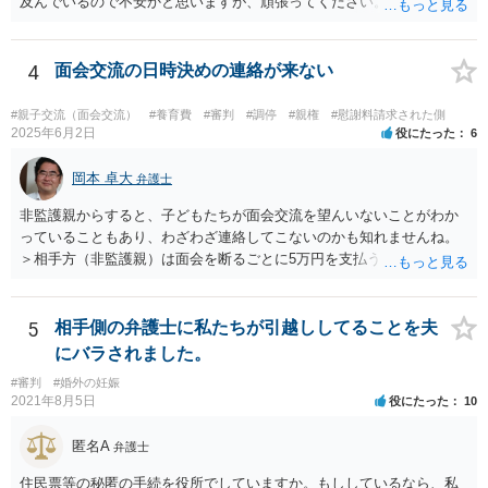
及んでいるので不安かと思いますが、頑張ってください。
4
面会交流の日時決めの連絡が来ない
#親子交流（面会交流）
#養育費
#審判
#調停
#親権
#慰謝料請求された側
2025年6月2日
役にたった
6
岡本 卓大
弁護士
非監護親からすると、子どもたちが面会交流を望んいないことがわか
っていることもあり、わざわざ連絡してこないのかも知れませんね。
＞相手方（非監護親）は面会を断るごとに5万円を支払うことを取決め
るよう要求してきたり、調停中もかなり揉めました。 というのも、本
当に何が何でも面会交流したい（子どもたちと会いたい）と言うより
は、あなたに対する嫌がらせだった可能性もあるように思います（そ
5
相手側の弁護士に私たちが引越ししてることを夫
ういう男はDV・虐待系の男には珍しくありません。）。 面会交流とは
にバラされました。
親の権利ではなく、『子どものため』のものです。 子どもたちの年齢
#審判
#婚外の妊娠
（自分の気持ちを言える年齢）を考えても、無理に面会交流をする必
2021年8月5日
役にたった
10
要もありません。 相手から面会交流を行うことについての申し出があ
ったときに対応すれば十分だと思います。 仮に相手から、面会交流さ
匿名A
弁護士
せなかった（連絡をしてこなかった）と慰謝料請求してきたとして
も、そのような請求は、まず認められません。 ご心配であれば、審判
住民票等の秘匿の手続を役所でしていますか。もししているなら、私