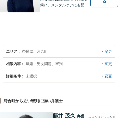
る
伺い、メンタルケアにも配慮
しながら、懇切丁寧に対応し
ます。【離婚/債務整理】あら
ゆる法的手段を駆使した解決
策をご提案【LINE利用可】
【平日夜間、土日祝日、応相
談】
エリア
奈良県、河合町
変更
相談内容
離婚・男女問題、審判
変更
詳細条件
未選択
変更
河合町から近い審判に強い弁護士
藤井 茂久
弁護
インタビューを見