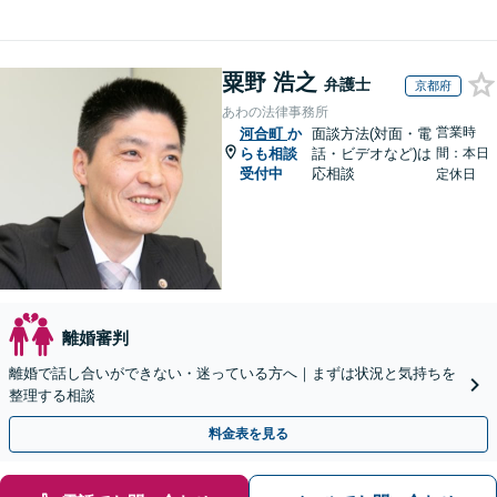
粟野 浩之
弁護士
京都府
あわの法律事務所
営業時
河合町
か
面談方法(対面・電
らも相談
話・ビデオなど)は
間：本日
受付中
応相談
定休日
離婚審判
離婚で話し合いができない・迷っている方へ｜まずは状況と気持ちを
整理する相談
料金表を見る