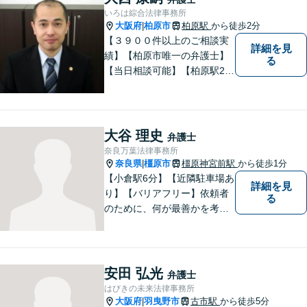
す。離婚をお考えの方は一度
いろは綜合法律事務所
ご相談ください。
大阪府
柏原市
柏原駅
から徒歩2分
|
【３９００件以上のご相談実
詳細を見
績】【柏原市唯一の弁護士】
る
【当日相談可能】【柏原駅2
分・堅下駅6分】
大谷 理史
弁護士
奈良万葉法律事務所
奈良県
橿原市
橿原神宮前駅
から徒歩1分
|
【小倉駅6分】【近隣駐車場あ
詳細を見
り】【バリアフリー】依頼者
る
のために、何が最善かを考
え、依頼者に寄り添える弁護
士でありたいと思っていま
す。依頼者の皆様に最善の解
決策を提案し続けます。 よろ
安田 弘光
弁護士
しくお願いします。
はびきの未来法律事務所
大阪府
羽曳野市
古市駅
から徒歩5分
|