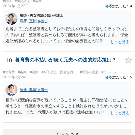
#親権
#面会交流
#審判
すでに１０年超となり、婚姻期間の３分の１程度とはいえ相当程度の
2024年1月27日
役にたった
4
長期別居となるので（①）、③の点がクリアされれば、夫側の離婚請
離婚・男女問題に強い弁護士
求が認容される余地はあります（専門的には、③は被告側から反論し
島田 直樹
弁護士
なければならないことです）。別居期間何年であれば要件①が常に充
別居まで主たる監護者としてお子様たちの養育を問題なく行っていた
たされるといった定式はなく、事案に応じて総合的に判断されるとこ
のであれば、監護者と認められる可能性が高いと考えられます。 保全
ろです。
処分が認められるかについては、保全の必要性との関係でなんともい
えませんが、その場合、審判を早めにしてくれることが多いと思いま
す。 精神的なご負担も大きいと思いますが、担当の弁護士とよく相談
しながら手続を進めてください。
10
養育費の不払いが続く元夫への法的対応策は？
#養育費
#審判
#調停
#親子交流（面会交流）
#悪意の遺棄
#モラハラ
2026年3月24日
役にたった
5
笹田 典宏
弁護士
相手の威圧的な言動が続いていることや、過去にDV歴があったことを
考えると、保護命令の申立をすることも検討されたほうがいいかもし
れません。 また、代理人が就けば直接の連絡は無くなりますので、ご
相談者の方も代理人を立てるのも一手です。 面会交流含め、元夫との
やりとりが相当ご心労になっていると見受けられますので、一度弁護
士や行政の相談窓口にご相談されることをお勧め致します。
もっとみる