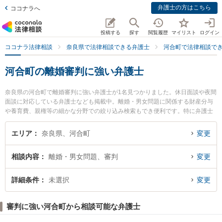
弁護士の方はこちら
ココナラへ
投稿する
探す
閲覧履歴
マイリスト
ログイン
ココナラ法律相談
奈良県で法律相談できる弁護士
河合町で法律相談で
河合町の離婚審判に強い弁護士
奈良県の河合町で離婚審判に強い弁護士が1名見つかりました。休日面談や夜間
面談に対応している弁護士なども掲載中。離婚・男女問題に関係する財産分与
や養育費、親権等の細かな分野での絞り込み検索もでき便利です。特に弁護士
法人ましろ総合法律事務所 西大和オフィスの青木 麻耶子弁護士のプロフィール
情報や弁護士費用、強みなどが注目されています。『河合町で土日や夜間に発
エリア
奈良県、河合町
変更
生した離婚審判のトラブルを今すぐに弁護士に相談したい』『離婚審判のトラ
ブル解決の実績豊富な近くの弁護士を検索したい』『初回相談無料で離婚審判
相談内容
離婚・男女問題、審判
変更
を法律相談できる河合町内の弁護士に相談予約したい』などでお困りの相談者
さんにおすすめです。
詳細条件
未選択
変更
審判に強い河合町から相談可能な弁護士