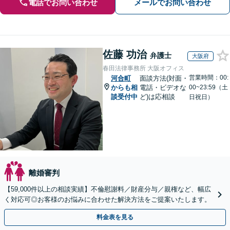
電話でお問い合わせ
メールでお問い合わせ
佐藤 功治
弁護士
大阪府
春田法律事務所 大阪オフィス
営業時間：00:
河合町
面談方法(対面・
からも相
電話・ビデオな
00~23:59（土
談受付中
ど)は応相談
日祝日）
離婚審判
【59,000件以上の相談実績】不倫慰謝料／財産分与／親権など、幅広
く対応可◎お客様のお悩みに合わせた解決方法をご提案いたします。
料金表を見る