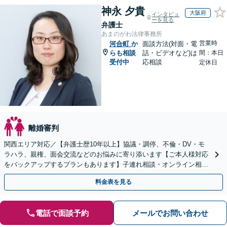
神永 夕貴
大阪府
インタビュ
ーを見る
弁護士
あまのがわ法律事務所
営業時
河合町
か
面談方法(対面・電
らも相談
話・ビデオなど)は
間：本日
受付中
応相談
定休日
離婚審判
関西エリア対応／【弁護士歴10年以上】協議・調停、不倫・DV・モ
ラハラ、親権、面会交流などのお悩みに寄り添います【ご本人様対応
をバックアップするプランもあります】子連れ相談・オンライン相談
OK【直接初回面談30分無料】
料金表を見る
電話で面談予約
メールでお問い合わせ