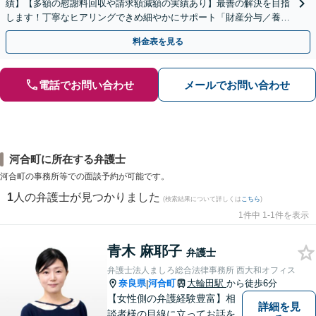
績】【多額の慰謝料回収や請求額減額の実績あり】最善の解決を目指
します！丁寧なヒアリングできめ細やかにサポート「財産分与／養育
費／婚姻費用／親権／面会交流／不貞の慰謝料請求ほか
料金表を見る
電話でお問い合わせ
メールでお問い合わせ
河合町に所在する弁護士
河合町の事務所等での面談予約が可能です。
1
人の弁護士が見つかりました
(検索結果について詳しくは
こちら
)
1件中 1-1件を表示
青木 麻耶子
弁護士
弁護士法人ましろ総合法律事務所 西大和オフィス
奈良県
河合町
大輪田駅
から徒歩6分
|
【女性側の弁護経験豊富】相
詳細を見
談者様の目線に立ってお話を