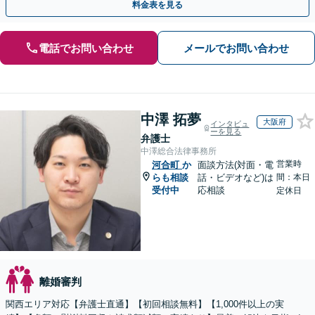
料金表を見る
電話でお問い合わせ
メールでお問い合わせ
中澤 拓夢
大阪府
インタビュ
ーを見る
弁護士
中澤総合法律事務所
営業時
河合町
か
面談方法(対面・電
らも相談
話・ビデオなど)は
間：本日
受付中
応相談
定休日
離婚審判
関西エリア対応【弁護士直通】【初回相談無料】【1,000件以上の実