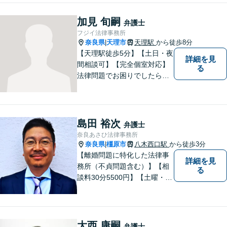
らない時に、まず相談できる
身近な弁護士を目指していま
加見 旬嗣
弁護士
す。
フジイ法律事務所
奈良県
天理市
天理駅
から徒歩8分
|
【天理駅徒歩5分】【土日・夜
詳細を見
間相談可】【完全個室対応】
る
法律問題でお困りでしたらお
早めにご相談ください。依頼
者様の抱えていらっしゃる不
安や、ご希望を丁寧にお伺い
いたします。お早めのご相談
島田 裕次
弁護士
が納得のいく解決への第一歩
奈良あさひ法律事務所
です。
奈良県
橿原市
八木西口駅
から徒歩3分
|
【離婚問題に特化した法律事
詳細を見
務所（不貞問題含む）】【相
る
談料30分5500円】【土曜・夜
間対応可】【大和八木駅5分・
八木西口駅3分】 奈良あさひ
法律事務所は離婚問題・不貞
問題のみを扱う法律事務所で
大西 康嗣
弁護士