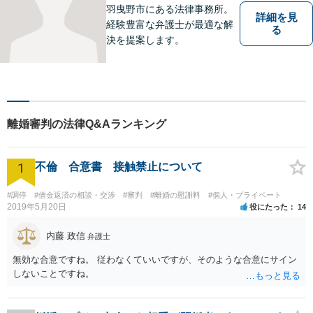
羽曳野市にある法律事務所。
詳細を見
経験豊富な弁護士が最適な解
る
決を提案します。
離婚審判の法律Q&Aランキング
1
不倫 合意書 接触禁止について
#調停
#借金返済の相談・交渉
#審判
#離婚の慰謝料
#個人・プライベート
2019年5月20日
役にたった
14
内藤 政信
弁護士
無効な合意ですね。 従わなくていいですが、そのような合意にサイン
しないことですね。