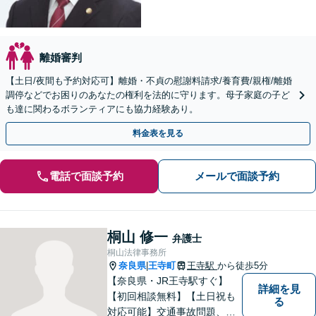
離婚審判
【土日/夜間も予約対応可】離婚・不貞の慰謝料請求/養育費/親権/離婚
調停などでお困りのあなたの権利を法的に守ります。母子家庭の子ど
も達に関わるボランティアにも協力経験あり。
料金表を見る
電話で面談予約
メールで面談予約
桐山 修一
弁護士
桐山法律事務所
奈良県
王寺町
王寺駅
から徒歩5分
|
【奈良県・JR王寺駅すぐ】
詳細を見
【初回相談無料】【土日祝も
る
対応可能】交通事故問題、遺