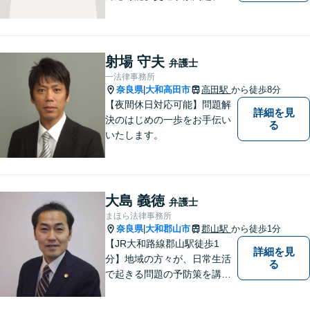
産相続問題、離婚問題などの
民事を中心に、 ご相談者様へ
最適なリーガルサポートをご
提供しています。
射場 守夫
弁護士
一法律事務所
奈良県
大和高田市
高田駅
から徒歩8分
|
【夜間休日対応可能】問題解
詳細を見
決のはじめの一歩をお手伝い
る
いたします。
大島 義徳
弁護士
まほら法律事務所
奈良県
大和郡山市
郡山駅
から徒歩1分
|
【JR大和路線郡山駅徒歩1
詳細を見
分】地域の方々が、日常生活
る
で起きる問題の予防策を講じ
たい時や、既に問題を抱えて
何から手を付けてよいか分か