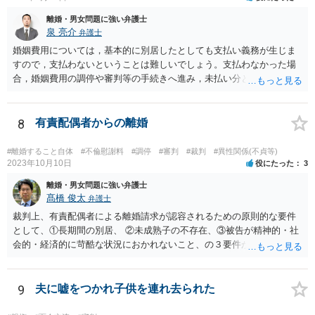
離婚・男女問題に強い弁護士
泉 亮介
弁護士
婚姻費用については，基本的に別居したとしても支払い義務が生じま
すので，支払わないということは難しいでしょう。支払わなかった場
合，婚姻費用の調停や審判等の手続きへ進み，未払い分として差押を
受けるリスクがあると言えます。
8
有責配偶者からの離婚
#離婚すること自体
#不倫慰謝料
#調停
#審判
#裁判
#異性関係(不貞等)
2023年10月10日
役にたった
3
離婚・男女問題に強い弁護士
髙橋 俊太
弁護士
裁判上、有責配偶者による離婚請求が認容されるための原則的な要件
として、①長期間の別居、 ②未成熟子の不存在、③被告が精神的・社
会的・経済的に苛酷な状況におかれないこと、の３要件が必要である
とされています。 お伺いしている事情からすると、貴方が未成熟子を
監護しており（②）、仮に離婚を認容すれば、専業主婦の貴方が経済
的に過酷な状況におかれる可能性がありますので（③）、現時点で
9
夫に嘘をつかれ子供を連れ去られた
は、夫側の離婚請求は裁判では認められにくい状況であると考えられ
ます。 一方で、期間が経過して子が成人した場合（②）、別居期間は