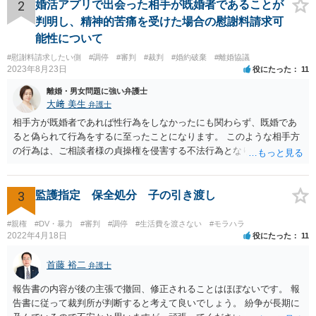
2
婚活アプリで出会った相手が既婚者であることが
判明し、精神的苦痛を受けた場合の慰謝料請求可
能性について
#慰謝料請求したい側
#調停
#審判
#裁判
#婚約破棄
#離婚協議
2023年8月23日
役にたった
11
離婚・男女問題に強い弁護士
大﨑 美生
弁護士
相手方が既婚者であれば性行為をしなかったにも関わらず、既婚であ
ると偽られて行為をするに至ったことになります。 このような相手方
の行為は、ご相談者様の貞操権を侵害する不法行為となりますので、
相手方に慰謝料請求が可能です。 （ご相談内容からは明らかではあり
ませんが、上記は性行為があったことを前提としています） 弁護士に
依頼されると、相手方の住民票を取得することができます。 請求する
3
監護指定 保全処分 子の引き渡し
慰謝料の額含め、一度弁護士にご相談されると良いと思います。
#親権
#DV・暴力
#審判
#調停
#生活費を渡さない
#モラハラ
2022年4月18日
役にたった
11
首藤 裕二
弁護士
報告書の内容が後の主張で撤回、修正されることはほぼないです。 報
告書に従って裁判所が判断すると考えて良いでしょう。 紛争が長期に