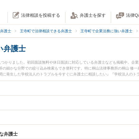
法律相談を投稿する
弁護士を探す
法律Q
弁護士
王寺町で法律相談できる弁護士
王寺町で企業法務に強い弁護士
い弁護士
見つかりました。初回面談無料や休日面談に対応している弁護士なども掲載中。企
等の細かな分野での絞り込み検索もでき便利です。特に桐山法律事務所の桐山 修一
間に発生した学校法人のトラブルを今すぐに弁護士に相談したい』『学校法人のト
る王寺町内の弁護士に相談予約したい』などでお困りの相談者さんにおすすめです
な弁護士