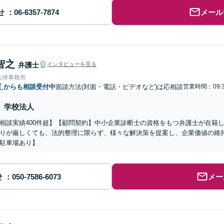
せ
メール
智之
弁護士
インタビューを見る
法律事務所
町
からも相談受付中
面談方法(対面・電話・ビデオなど)は応相談
営業時間：09:3
学校法人
相談実績400件超】【顧問契約】中小企業診断士の資格をもつ弁護士が在籍し
りが厳しくても、法的整理に限らず、様々な解決策を提案し、企業価値の維
駐車場あり】
せ
メー