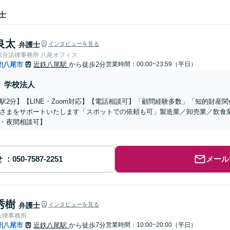
士
良太
弁護士
インタビューを見る
綜合法律事務所 八尾オフィス
府
八尾市
近鉄八尾駅
から徒歩2分
営業時間：00:00~23:59（平日）
|
学校法人
駅2分】【LINE・Zoom対応】【電話相談可】「顧問経験多数」「知的財産
さまをサポートいたします「スポットでの依頼も可」製造業／卸売業／飲食
・夜間相談可】
せ
メール
秀樹
弁護士
インタビューを見る
法律事務所
府
八尾市
近鉄八尾駅
から徒歩7分
営業時間：10:00~20:00（平日）
|