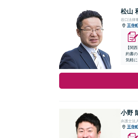
松山 
谷口法律
王寺
【関西
約書の
気軽に
小野 
弁護士法
王寺