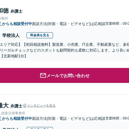
和徳
弁護士
事務所
町
からも相談受付中
面談方法(対面・電話・ビデオなど)は応相談
営業時間：09:0
学校法人
料金表を見る
エリア対応】【初回相談無料】製造業、小売業、IT企業、不動産業など、多
リーガルチェックなどのスポットも顧問契約も柔軟に対応します。より良い
【北新地駅1分】
メールでお問い合わせ
隆大
弁護士
インタビューを見る
人啓葉法律事務所
町
からも相談受付中
面談方法(対面・電話・ビデオなど)は応相談
営業時間：09:0