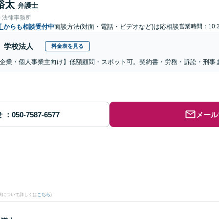
裕太
弁護士
ト法律事務所
町
からも相談受付中
面談方法(対面・電話・ビデオなど)は応相談
営業時間：10:3
学校法人
料金表を見る
企業・個人事業主向け】低額顧問・スポット可。契約書・労務・訴訟・刑事
せ
メール
果について詳しくは
こちら
)