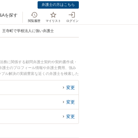
弁護士の方はこちら
&Aを探す
閲覧履歴
マイリスト
ログイン
王寺町で学校法人に強い弁護士
業法務に関係する顧問弁護士契約や契約書作成・
弁護士のプロフィール情報や弁護士費用、強み
ラブル解決の実績豊富な近くの弁護士を検索した
。
変更
変更
変更