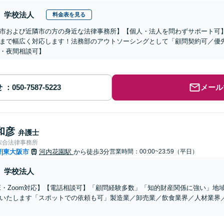
学校法人
料金表を見る
市および近隣市の方の身近な法律事務所】【個人・法人を問わずサポート可
まで幅広く対応します！法務部のアウトソーシングとして「顧問契約可／優
・夜間相談可】
せ
メール
和彦
弁護士
綜合法律事務所
府
東大阪市
河内花園駅
から徒歩3分
営業時間：00:00~23:59（平日）
|
学校法人
NE・Zoom対応】【電話相談可】「顧問経験多数」「知的財産関係に強い」
いたします「スポットでの依頼も可」製造業／卸売業／飲食業界／人材業界