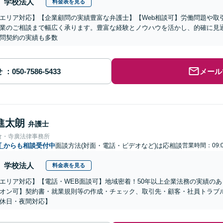
学校法人
料金表を見る
エリア対応】【企業顧問の実績豊富な弁護士】【Web相談可】労働問題や取
業のご相談まで幅広く承ります。豊富な経験とノウハウを活かし、的確に見
問契約の実績も多数
せ
メール
進太朗
弁護士
倉・寺廣法律事務所
町
からも相談受付中
面談方法(対面・電話・ビデオなど)は応相談
営業時間：09:0
学校法人
料金表を見る
エリア対応】【電話・WEB面談可】地域密着！50年以上企業法務の実績の
オン可】契約書・就業規則等の作成・チェック、取引先・顧客・社員トラブ
休日・夜間対応】