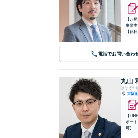
【八尾
事業主
【休日
電話でお問い合わ
丸山 
はなぞの
大阪
【LI
ポート
可】