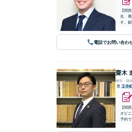
【関西
生、廃
す。顧
電話でお問い合わ
齋木 
檜垣・鎌
王寺
【関西
オピニ
予約で