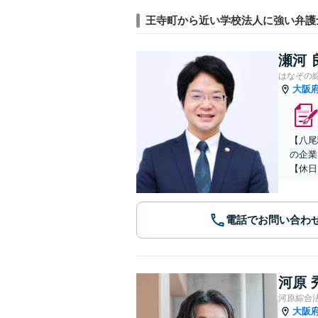
王寺町から近い学校法人に強い弁護
瀬河 
はなぞの
大阪
【八尾
の企業
【休日
電話でお問い合わ
河原 
河原綜合
大阪