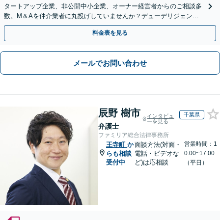
タートアップ企業、非公開中小企業、オーナー経営者からのご相談多
数。M＆Aを仲介業者に丸投げしていませんか？デューデリジェンス
や契約書作成・交渉はお任せください【初回無料】
料金表を見る
メールでお問い合わせ
辰野 樹市
千葉県
インタビュ
ーを見る
弁護士
ファミリア総合法律事務所
営業時間：1
王寺町
か
面談方法(対面・
らも相談
電話・ビデオな
0:00~17:00
受付中
ど)は応相談
（平日）