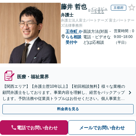
藤井 哲也
京都府
インタビュ
ーを見る
弁護士
弁護士法人富士パートナーズ 富士パートナー
ズ法律事務所
営業時間：0
王寺町
か
面談方法(対面・
らも相談
電話・ビデオな
9:00~18:00
受付中
ど)は応相談
（平日）
医療・福祉業界
【関西エリア】【弁護士歴10年以上】【初回相談無料】様々な業種の
顧問弁護士をしております。事業内容を理解し、経営をバックアップ
します。予防法務や従業員トラブルはお任せください。個人事業主か
らのご相談も可【休日・夜間相談可】
料金表を見る
電話でお問い合わせ
メールでお問い合わせ