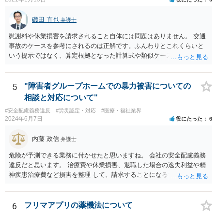
磯田 直也
弁護士
慰謝料や休業損害を請求されること自体には問題はありません。 交通
事故のケースを参考にされるのは正解です。ふんわりとこれくらいと
いう提示ではなく、算定根拠となった計算式や類似ケースでの裁判所
の判断、収入資料などを併せて提示するように心掛けてください。 反
面、針刺し事故については医療者側の故意や過失がないと思われるケ
ースが多く、早期解決のためにある程度の減額等があることはやむを
5
"障害者グループホームでの暴力被害についての
得ないかとも思います。 病院側の提示があまりにも低額であった場合
相談と対応について"
などには、弁護士へのご依頼も検討されるべきかと思います。 弁護士
#安全配慮義務違反
#労災認定・対応
#医療・福祉業界
への依頼が必要になる際に備えて、また現時点でのアドバイス等をも
2024年6月7日
役にたった
6
らうために、一度法律事務所にご相談されておいても良いかも知れま
せん。
内藤 政信
弁護士
危険が予測できる業務に付かせたと思いますね。 会社の安全配慮義務
違反だと思います。 治療費や休業損害、退職した場合の逸失利益や精
神疾患治療費など損害を整理 して、請求することになるでしょう。 傷
害罪で警察にも被害届を出すといいでしょう。
6
フリマアプリの薬機法について