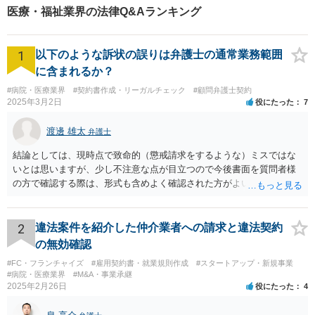
が納得のいく解決への第一歩
医療・福祉業界の法律Q&Aランキング
です。
1
以下のような訴状の誤りは弁護士の通常業務範囲
に含まれるか？
#病院・医療業界
#契約書作成・リーガルチェック
#顧問弁護士契約
2025年3月2日
役にたった
7
渡邊 雄太
弁護士
結論としては、現時点で致命的（懲戒請求をするような）ミスではな
いとは思いますが、少し不注意な点が目立つので今後書面を質問者様
の方で確認する際は、形式も含めよく確認された方がよいと思われま
す。 以下一つずつ回答させていただきます。 ①脱字部分を手書きで修
正 →のぞましくはないですが、時たまあるものと存じます。 通常は、
弁護士が起案 Ⅰ依頼者に内容の確認 Ⅱ弁護士が誤字脱字等を確認 Ⅲ
2
違法案件を紹介した仲介業者への請求と違法契約
念のため事務員が確認 Ⅳ提出 の流れになりますので、どこかの段階で
の無効確認
気が付くことが多いです。仮処分等緊急性が高い案件では提出時に裁
#FC・フランチャイズ
#雇用契約書・就業規則作成
#スタートアップ・新規事業
判所窓口で修正して受理してもらうということはありますので、その
#病院・医療業界
#M&A・事業承継
場合は責められない部分もあるかと思います。 ②証拠である薬品名を
2025年2月26日
役にたった
4
間違っている →こちらは①のⅠかⅡの段階で修正しておくべきでしょ
うね。よくわからないならば弁護士としては依頼者にこちらの薬品で