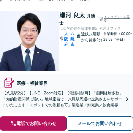
瀬河 良太
弁護
インタビューを見
る
士
はなぞの綜合法律事務所 八尾オフィス
大
八
近鉄八尾駅
営業時間：00:00~
阪
尾
|
23:59（平日）
から徒歩2分
府
市
医療・福祉業界
【八尾駅2分】【LINE・Zoom対応】【電話相談可】「顧問経験多数」
「知的財産関係に強い」地域密着で、八尾駅周辺の企業さまをサポー
トいたします「スポットでの依頼も可」製造業／卸売業／飲食業界／
人材業界／不動産／物流業界【休日・夜間相談可】
電話でお問い合わせ
メールでお問い合わせ