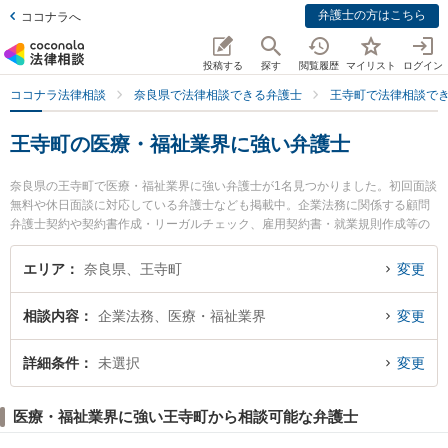
弁護士の方はこちら
ココナラへ
投稿する
探す
閲覧履歴
マイリスト
ログイン
ココナラ法律相談
奈良県で法律相談できる弁護士
王寺町で法律相談で
王寺町の医療・福祉業界に強い弁護士
奈良県の王寺町で医療・福祉業界に強い弁護士が1名見つかりました。初回面談
無料や休日面談に対応している弁護士なども掲載中。企業法務に関係する顧問
弁護士契約や契約書作成・リーガルチェック、雇用契約書・就業規則作成等の
細かな分野での絞り込み検索もでき便利です。特に桐山法律事務所の桐山 修一
弁護士のプロフィール情報や弁護士費用、強みなどが注目されています。『王
エリア
奈良県、王寺町
変更
寺町で土日や夜間に発生した医療・福祉業界のトラブルを今すぐに弁護士に相
談したい』『医療・福祉業界のトラブル解決の実績豊富な近くの弁護士を検索
相談内容
企業法務、医療・福祉業界
変更
したい』『初回相談無料で医療・福祉業界を法律相談できる王寺町内の弁護士
に相談予約したい』などでお困りの相談者さんにおすすめです。
詳細条件
未選択
変更
医療・福祉業界に強い王寺町から相談可能な弁護士