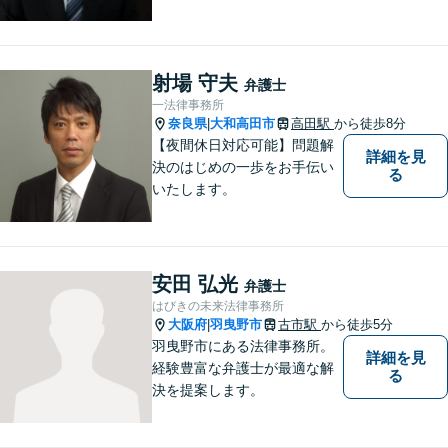
分・堅下駅6分】
射場 守夫
弁護士
一法律事務所
奈良県
大和高田市
高田駅
から徒歩8分
|
【夜間休日対応可能】問題解
詳細を見
決のはじめの一歩をお手伝い
る
いたします。
安田 弘光
弁護士
はびきの未来法律事務所
大阪府
羽曳野市
古市駅
から徒歩5分
|
羽曳野市にある法律事務所。
詳細を見
経験豊富な弁護士が最適な解
る
決を提案します。