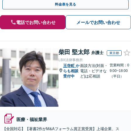
熟知し、最適な解決策をご提案」【休日・夜間相談可】
料金表を見る
電話でお問い合わせ
メールでお問い合わせ
柴田 堅太郎
弁護士
東京都
LBX法律事務所
営業時間：0
王寺町
か
面談方法(対面・
らも相談
電話・ビデオな
9:00~18:00
受付中
ど)は応相談
（平日）
医療・福祉業界
【全国対応】【著書2作がM&Aフォーラム賞正賞受賞】上場企業、ス