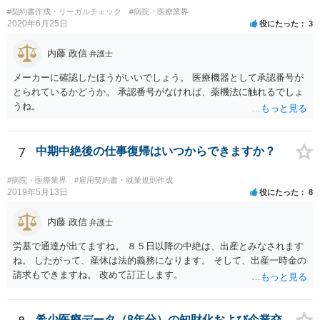
#契約書作成・リーガルチェック
#病院・医療業界
2020年6月25日
役にたった
3
内藤 政信
弁護士
メーカーに確認したほうがいいでしょう。 医療機器として承認番号が
とられているかどうか。 承認番号がなければ、薬機法に触れるでしょ
うね。
7
中期中絶後の仕事復帰はいつからできますか？
#病院・医療業界
#雇用契約書・就業規則作成
2019年5月13日
役にたった
8
内藤 政信
弁護士
労基で通達が出てますね。 ８５日以降の中絶は、出産とみなされます
ね。 したがって、産休は法的義務になります。 そして、出産一時金の
請求もできますね。 改めて訂正します。
希少医療データ（8年分）の知財化および企業交