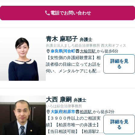
電話でお問い合わせ
青木 麻耶子
弁護士
弁護士法人ましろ総合法律事務所 西大和オフィス
奈良県
河合町
大輪田駅
から徒歩6分
|
【女性側の弁護経験豊富】相
詳細を見
談者様の目線に立ってお話を
る
伺い、メンタルケアにも配慮
しながら、懇切丁寧に対応し
ます。【離婚/債務整理】あら
ゆる法的手段を駆使した解決
策をご提案【LINE利用可】
大西 康嗣
弁護士
【平日夜間、土日祝日、応相
いろは綜合法律事務所
談】
大阪府
柏原市
柏原駅
から徒歩2分
|
【３９００件以上のご相談実
詳細を見
績】【柏原市唯一の弁護士】
る
【当日相談可能】【柏原駅2