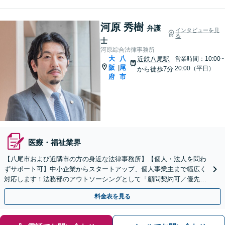
河原 秀樹
弁護
インタビューを見
る
士
河原綜合法律事務所
大
八
近鉄八尾駅
営業時間：10:00~
阪
尾
|
20:00（平日）
から徒歩7分
府
市
医療・福祉業界
【八尾市および近隣市の方の身近な法律事務所】【個人・法人を問わ
ずサポート可】中小企業からスタートアップ、個人事業主まで幅広く
対応します！法務部のアウトソーシングとして「顧問契約可／優先的
な対応・トラブルを未然に防ぐ」【休日・夜間相談可】
料金表を見る