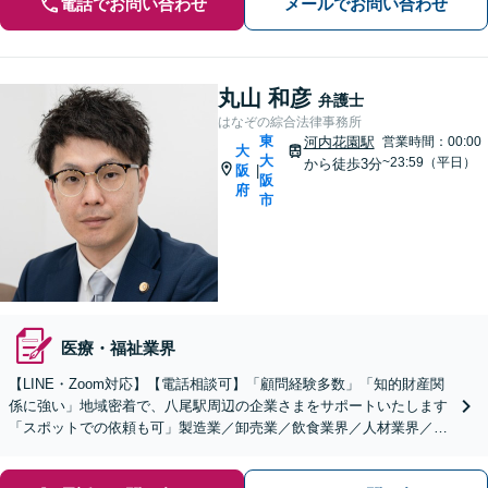
電話でお問い合わせ
メールでお問い合わせ
丸山 和彦
弁護士
はなぞの綜合法律事務所
東
河内花園駅
営業時間：00:00
大
大
~23:59（平日）
から徒歩3分
阪
|
阪
府
市
医療・福祉業界
【LINE・Zoom対応】【電話相談可】「顧問経験多数」「知的財産関
係に強い」地域密着で、八尾駅周辺の企業さまをサポートいたします
「スポットでの依頼も可」製造業／卸売業／飲食業界／人材業界／不
動産／物流業界【休日・夜間相談可】