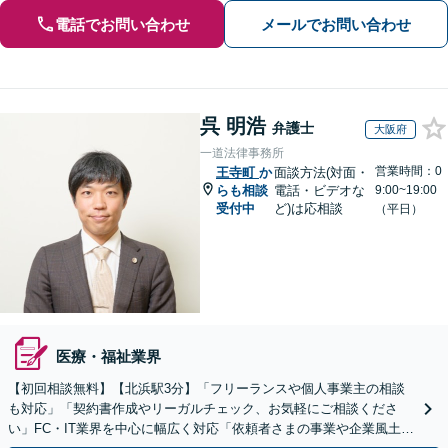
電話でお問い合わせ
メールでお問い合わせ
呉 明浩
弁護士
大阪府
一道法律事務所
営業時間：0
王寺町
か
面談方法(対面・
らも相談
電話・ビデオな
9:00~19:00
受付中
ど)は応相談
（平日）
医療・福祉業界
【初回相談無料】【北浜駅3分】「フリーランスや個人事業主の相談
も対応」「契約書作成やリーガルチェック、お気軽にご相談くださ
い」FC・IT業界を中心に幅広く対応「依頼者さまの事業や企業風土を