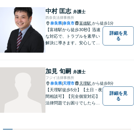
中村 匡志
弁護士
西奈良法律事務所
奈良県
奈良市
富雄駅
から徒歩1分
|
【富雄駅から徒歩30秒】迅速
詳細を見
な対応で、トラブルを素早い
る
解決に導きます。安心して話
せる雰囲気ですので、まずは
お気軽にご相談ください。刑
事事件・離婚/男女問題・相
続・遺言・交通事故・借金・
加見 旬嗣
弁護士
債務整理などはお任せくださ
フジイ法律事務所
い。
奈良県
天理市
天理駅
から徒歩8分
|
【天理駅徒歩5分】【土日・夜
詳細を見
間相談可】【完全個室対応】
る
法律問題でお困りでしたらお
早めにご相談ください。依頼
者様の抱えていらっしゃる不
安や、ご希望を丁寧にお伺い
いたします。お早めのご相談