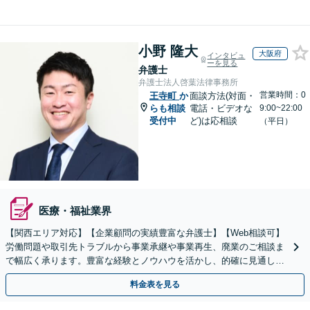
小野 隆大
大阪府
インタビュ
ーを見る
弁護士
弁護士法人啓葉法律事務所
営業時間：0
王寺町
か
面談方法(対面・
らも相談
電話・ビデオな
9:00~22:00
受付中
ど)は応相談
（平日）
医療・福祉業界
【関西エリア対応】【企業顧問の実績豊富な弁護士】【Web相談可】
労働問題や取引先トラブルから事業承継や事業再生、廃業のご相談ま
で幅広く承ります。豊富な経験とノウハウを活かし、的確に見通しを
立て先手を打った対応が強みです。顧問契約の実績も多数
料金表を見る