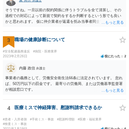
泉 亮介
弁護士
よいですかと聞くべきではあると思います。他のミスに比してこれは
内容に関するミスなので、今後はよく確認いただいた方がよいと思い
そうですね。一旦以前の契約関係に伴うトラブルを全て清算し、その
ます。 ③証拠のナンバーが入らないまま甲号証のハンコが押されたま
過程での対応によって新規で契約をするか判断するという形でも良い
まになっている →形式ミスですね。不注意ですが、訴訟の勝敗に直結
かと思われます。 仮に仲介業者が返還を拒み当事者同士での解決が困
するわけではないものと思います。 ④当方原告が作成したスクリーン
難となった場合は個別に弁護士に相談されると良いでしょう。
ショットの証拠が縦長や横長に印刷され、文字が間延びしている(読め
ないことはない) →こちらも③と同様であると思います。 以上のとお
3
職場の健康診断について
り、①～④も訴訟の勝敗に直結するものではないと思われますので、
致命的なミスではないと思います。 もっとも、形式面も仕事の完成物
#安全配慮義務違反
#病院・医療業界
として当然確認すべきでありますので、今後は気を付けるように弁護
2023年2月26日
役にたった
2
士にお伝えいただいてもよいと思います。
内藤 政信
弁護士
事業者の義務として、労働安全衛生法66条に法定されています。 怠れ
ば、50万円以下の罰金です。 最寄りの労働局、または労働基準監督署
が相談窓口です。
4
医療ミスで神経障害、慰謝料請求できるか
#患者・入所者側
#手術ミス・事故
#慰謝料増額
#医療・福祉業界
#検査ミス・事故
2021年1月19日
役にたった
6