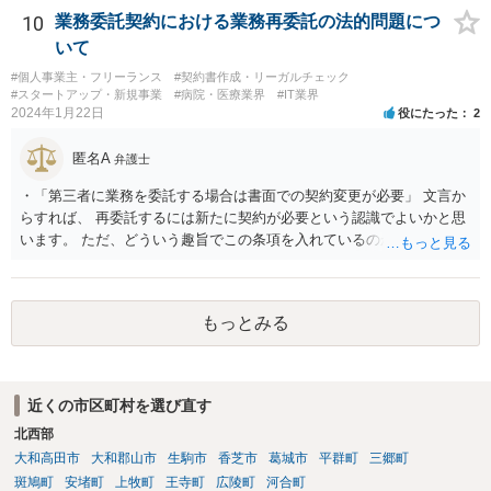
10
業務委託契約における業務再委託の法的問題につ
いて
#個人事業主・フリーランス
#契約書作成・リーガルチェック
#スタートアップ・新規事業
#病院・医療業界
#IT業界
2024年1月22日
役にたった
2
匿名A
弁護士
・「第三者に業務を委託する場合は書面での契約変更が必要」 文言か
らすれば、 再委託するには新たに契約が必要という認識でよいかと思
います。 ただ、どういう趣旨でこの条項を入れているのかが少し気に
なります。 「書面による承諾を得ること」を条項としているものはよ
く目にします。 あえて契約変更という手続きを予定しているとなる
と、守秘条項との関係なのかもしれませんが、場合によっては、契約
もっとみる
条件（代金）の下方修正を考えてのものなのかという危惧はありま
す。
近くの市区町村を選び直す
北西部
大和高田市
大和郡山市
生駒市
香芝市
葛城市
平群町
三郷町
斑鳩町
安堵町
上牧町
王寺町
広陵町
河合町