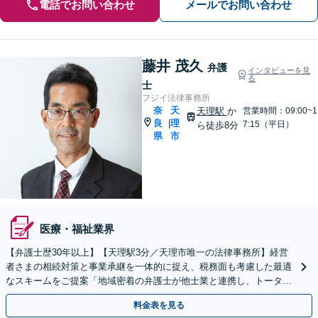
電話でお問い合わせ
メールでお問い合わせ
藤井 茂久
弁護
インタビューを見
る
士
フジイ法律事務所
奈
天
天理駅
か
営業時間：09:00~1
良
理
|
7:15（平日）
ら徒歩8分
県
市
医療・福祉業界
【弁護士歴30年以上】【天理駅3分／天理市唯一の法律事務所】経営
者さまの相続対策と事業承継を一体的に捉え、税務面も考慮した最適
なスキームをご提案「地域密着の弁護士が他士業と連携し、トータル
サポートを実現／税理士・司法書士・不動産鑑定士など」
料金表を見る