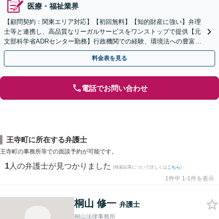
医療・福祉業界
【顧問契約：関東エリア対応】【初回無料】【知的財産に強い】弁理
士等と連携し、高品質なリーガルサービスをワンストップで提供【元
文部科学省ADRセンター勤務】行政機関での経験、環境法への豊富な
知識を活かし、事業者さまの抱える問題を解決へ導きます
料金表を見る
電話でお問い合わせ
王寺町に所在する弁護士
王寺町の事務所等での面談予約が可能です。
1
人の弁護士が見つかりました
(検索結果について詳しくは
こちら
)
1件中 1-1件を表示
桐山 修一
弁護士
桐山法律事務所