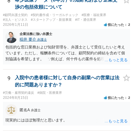
8
渉の包括依頼について
#顧問弁護士契約
#契約書作成・リーガルチェック
#医療・福祉業界
#法人・ビジネス
#スタートアップ・新規事業
#IT・通信業界
2026年1月11日
役にたった
2
企業法務に強い弁護士
稲井 要介
弁護士
包括的な窓口業務および知財管理を、弁護士として受任したいと考え
ています。ただし、報酬条件については、顧問契約の締結を含めて個
別協議を希望します。 ∵例えば、何十件もの案件を処理し、時間を
かなり費やしたが、企業との契約締結にほとんど至らなかった場合、
着手金33万円（税込）では割に合わないことになります。
9
入院中の患者様に対して自身の副業への営業は法
的に問題ありますか？
#労働・雇用契約違反
#病院・医療業界
2024年8月15日
役にたった
2
匿名A
弁護士
現実的にはほぼ無理だと思います。