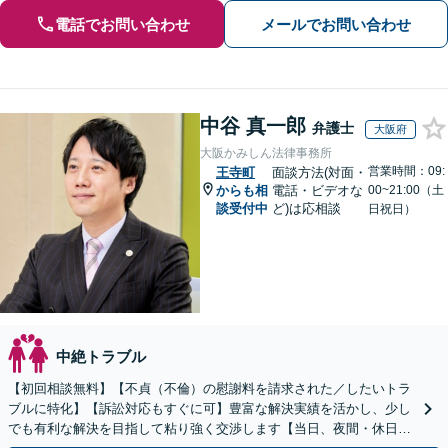
電話でお問い合わせ
メールでお問い合わせ
中谷 真一郎
弁護士
大阪府
大阪かみしん法律事務所
営業時間：09:
王寺町
面談方法(対面・
からも相
電話・ビデオな
00~21:00（土
談受付中
ど)は応相談
日祝日）
中絶トラブル
【初回相談無料】【不貞（不倫）の慰謝料を請求された／したいトラ
ブルに特化】【訴訟対応もすぐに可】豊富な解決実績を活かし、少し
でも有利な解決を目指して粘り強く交渉します【当日、夜間・休日相