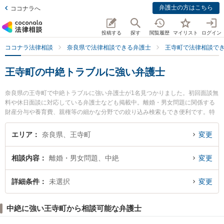
弁護士の方はこちら
ココナラへ
投稿する
探す
閲覧履歴
マイリスト
ログイン
ココナラ法律相談
奈良県で法律相談できる弁護士
王寺町で法律相談で
王寺町の中絶トラブルに強い弁護士
奈良県の王寺町で中絶トラブルに強い弁護士が1名見つかりました。初回面談無
料や休日面談に対応している弁護士なども掲載中。離婚・男女問題に関係する
財産分与や養育費、親権等の細かな分野での絞り込み検索もでき便利です。特
に桐山法律事務所の桐山 修一弁護士のプロフィール情報や弁護士費用、強みな
どが注目されています。『王寺町で土日や夜間に発生した中絶トラブルのトラ
エリア
奈良県、王寺町
変更
ブルを今すぐに弁護士に相談したい』『中絶トラブルのトラブル解決の実績豊
富な近くの弁護士を検索したい』『初回相談無料で中絶トラブルを法律相談で
相談内容
離婚・男女問題、中絶
変更
きる王寺町内の弁護士に相談予約したい』などでお困りの相談者さんにおすす
めです。
詳細条件
未選択
変更
中絶に強い王寺町から相談可能な弁護士