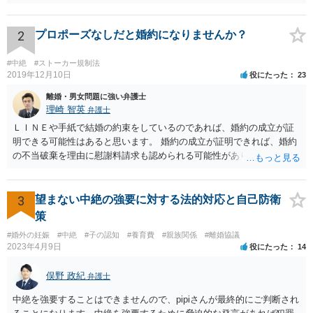
2
プロポーズなしだと婚約になりませんか？
#中絶
#ストーカー規制法
2019年12月10日
役にたった
23
離婚・男女問題に強い弁護士
理崎 智英
弁護士
ＬＩＮＥや手紙で結婚の約束をしているのであれば、婚約の成立が証
明できる可能性はあると思います。 婚約の成立が証明できれば、婚約
の不当破棄を理由に慰謝料請求も認められる可能性があります。
3
望まない中絶の強要に対する法的対応と自己防衛
策
#婚外の妊娠
#中絶
#子の認知
#養育費
#親族関係
#離婚協議
2023年4月9日
役にたった
14
俣野 政紀
弁護士
中絶を強要することはできませんので、pipiさんが最終的にご判断され