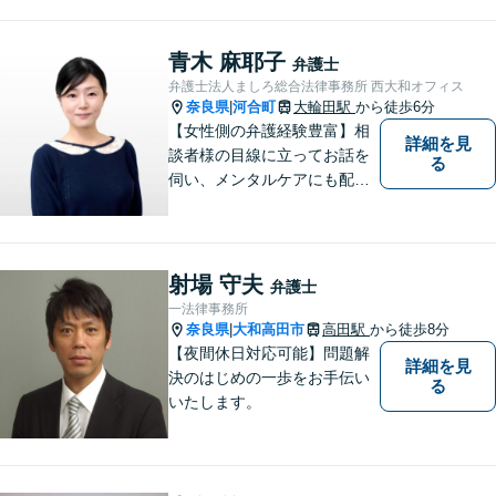
青木 麻耶子
弁護士
弁護士法人ましろ総合法律事務所 西大和オフィス
奈良県
河合町
大輪田駅
から徒歩6分
|
【女性側の弁護経験豊富】相
詳細を見
談者様の目線に立ってお話を
る
伺い、メンタルケアにも配慮
しながら、懇切丁寧に対応し
ます。【離婚/債務整理】あら
ゆる法的手段を駆使した解決
策をご提案【LINE利用可】
射場 守夫
弁護士
【平日夜間、土日祝日、応相
一法律事務所
談】
奈良県
大和高田市
高田駅
から徒歩8分
|
【夜間休日対応可能】問題解
詳細を見
決のはじめの一歩をお手伝い
る
いたします。