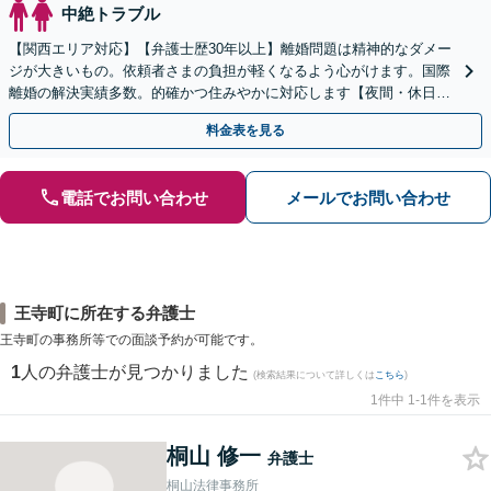
中絶トラブル
【関西エリア対応】【弁護士歴30年以上】離婚問題は精神的なダメー
ジが大きいもの。依頼者さまの負担が軽くなるよう心がけます。国際
離婚の解決実績多数。的確かつ住みやかに対応します【夜間・休日相
談可】【完全個室】
料金表を見る
電話でお問い合わせ
メールでお問い合わせ
王寺町に所在する弁護士
王寺町の事務所等での面談予約が可能です。
1
人の弁護士が見つかりました
(検索結果について詳しくは
こちら
)
1件中 1-1件を表示
桐山 修一
弁護士
桐山法律事務所