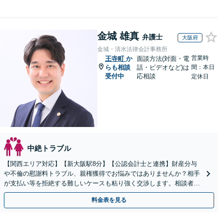
金城 雄真
弁護士
大阪府
金城・清水法律会計事務所
営業時
王寺町
か
面談方法(対面・電
らも相談
話・ビデオなど)は
間：本日
受付中
応相談
定休日
中絶トラブル
【関西エリア対応】【新大阪駅8分】【公認会計士と連携】財産分与
や不倫の慰謝料トラブル、親権獲得でお悩みではありませんか？相手
が支払い等を拒絶する難しいケースも粘り強く交渉します。相談者の
お気持ちに寄り添い、最後まで徹底サポート！
料金表を見る