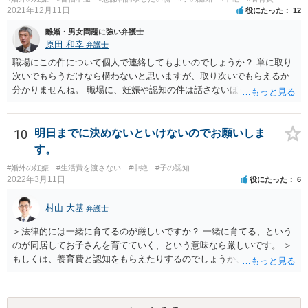
2021年12月11日
役にたった
12
離婚・男女問題に強い弁護士
原田 和幸
弁護士
職場にこの件について個人で連絡してもよいのでしょうか？ 単に取り
次いでもらうだけなら構わないと思いますが、取り次いでもらえるか
分かりませんね。 職場に、妊娠や認知の件は話さないほうがよいと思
います。 それとも弁護士を通すべきなのでしょうか？ 相談者で対応が
難しいと思われれば、弁護士に入ってもらうことも検討されてくださ
い。 一度、お近くの弁護士に相談されてみてもよいと思います。
10
明日までに決めないといけないのでお願いしま
す。
#婚外の妊娠
#生活費を渡さない
#中絶
#子の認知
2022年3月11日
役にたった
6
村山 大基
弁護士
＞法律的には一緒に育てるのが厳しいですか？ 一緒に育てる、という
のが同居してお子さんを育てていく、という意味なら厳しいです。 ＞
もしくは、養育費と認知をもらえたりするのでしょうか、 相手が認知
を拒む場合、調停や裁判などの手続きで認知を求める必要がありま
す。 また、認知されたことを前提に、父親として子を養う義務があり
ますので、 養育費を請求できます。 ただ、極端な話相手に収入がなか