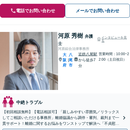
電話でお問い合わせ
メールでお問い合わせ
河原 秀樹
弁護
インタビューを見
る
士
河原綜合法律事務所
近鉄八尾駅
営業時間：10:00~2
大
八
2:00（土日祝日）
阪
尾
から徒歩7
|
府
市
分
中絶トラブル
【初回相談無料】【電話相談可】「親しみやすい雰囲気／リラックス
してご相談いただける事務所」離婚協議から調停・審判、裁判まで一
貫サポート！離婚に関するお悩みをワンストップで解決へ「不貞慰謝
料請求など金銭トラブルも相談可」【休日・夜間相談可】