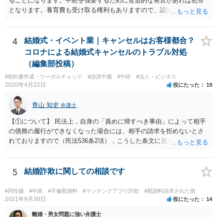
ることになります。中絶を強要するために脅迫的な発言があれば犯罪
となります。養育費も受け取る権利もありますので、認知等につきお
相手がきちんと対応しないのであれば弁護士にご相談されることをお
勧めします。
4
結婚式・イベント業｜キャンセルはお客様都合？
コロナによる結婚式キャンセルのトラブル対処
（編集部投稿）
#契約書作成・リーガルチェック
#誹謗中傷
#中絶
#法人・ビジネス
2020年4月22日
役にたった
19
青山 知史
弁護士
【①について】 民法上，自身の「責めに帰すべき事由」によって相手
の債務の履行ができなくなった場合には、相手の請求を拒めないとさ
れておりますので（民法536条2項），こうした条文に当たるかが問題
となります。 まず形式的には，条文に当たる可能性は考えられます。
現在の各宣言や要請は，強制力のあるものではなく，震災等で対象施
設が滅失してしまった場合と異なり，挙式等自体が物理的に不可能に
5
結婚詐欺に関しての相談です
なったとまではいえないかと思われます。こうした中で，顧客の判断
でキャンセルを申し出たとすれば，形式的には顧客側に帰責性があっ
#同性婚
#中絶
#不倫慰謝料
#マッチングアプリ詐欺
#慰謝料請求された側
たといえる可能性は考えられます。 一方で，実質的に考えた場合，集
2021年9月30日
役にたった
14
会に供する施設等については，営業自粛を要請されているところ，結
離婚・男女問題に強い弁護士