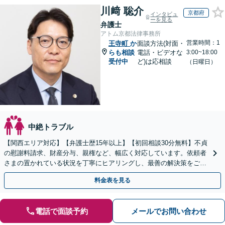
川﨑 聡介
京都府
インタビュ
ーを見る
弁護士
アトム京都法律事務所
営業時間：1
王寺町
か
面談方法(対面・
らも相談
電話・ビデオな
3:00~18:00
受付中
ど)は応相談
（日曜日）
中絶トラブル
【関西エリア対応】【弁護士歴15年以上】【初回相談30分無料】不貞
の慰謝料請求、財産分与、親権など、幅広く対応しています。依頼者
さまの置かれている状況を丁寧にヒアリングし、最善の解決策をご提
案します。お悩みの際は、お気軽にご相談ください。
料金表を見る
電話で面談予約
メールでお問い合わせ