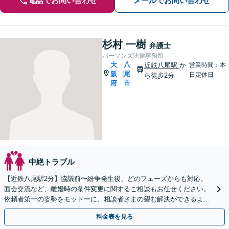
電話でお問い合わせ
メールでお問い合わせ
杉村 一樹
弁護士
パーソンズ法律事務所
大
八
近鉄八尾駅
か
営業時間：本
阪
尾
|
日定休日
ら徒歩2分
府
市
中絶トラブル
【近鉄八尾駅2分】協議前〜紛争発生後、どのフェーズからも対応。
面会交流など、離婚時の条件変更に関するご相談もお任せください。
依頼者第一の姿勢をモットーに、相談者さまの望む解決ができるよう
柔軟に対応いたします【夜間・休日相談OK】
料金表を見る