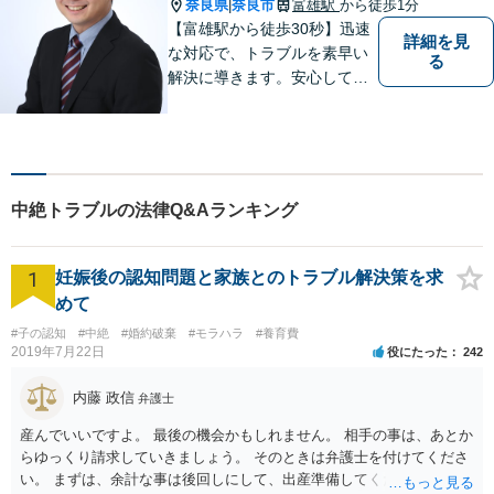
奈良県
奈良市
富雄駅
から徒歩1分
|
【富雄駅から徒歩30秒】迅速
詳細を見
な対応で、トラブルを素早い
る
解決に導きます。安心して話
せる雰囲気ですので、まずは
お気軽にご相談ください。刑
事事件・離婚/男女問題・相
続・遺言・交通事故・借金・
債務整理などはお任せくださ
中絶トラブルの法律Q&Aランキング
い。
1
妊娠後の認知問題と家族とのトラブル解決策を求
めて
#子の認知
#中絶
#婚約破棄
#モラハラ
#養育費
2019年7月22日
役にたった
242
内藤 政信
弁護士
産んでいいですよ。 最後の機会かもしれません。 相手の事は、あとか
らゆっくり請求していきましょう。 そのときは弁護士を付けてくださ
い。 まずは、余計な事は後回しにして、出産準備してください。