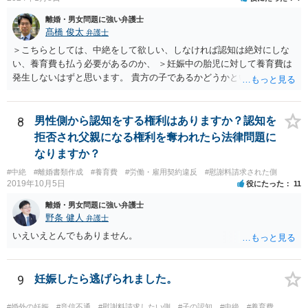
離婚・男女問題に強い弁護士
髙橋 俊太
弁護士
＞こちらとしては、中絶をして欲しい、しなければ認知は絶対にしな
い、養育費も払う必要があるのか、 ＞妊娠中の胎児に対して養育費は
発生しないはずと思います。 貴方の子であるかどうかという問題は残
り得るところであり、最終的にはDNA鑑定なども必要となってはきま
すが、仮に貴方の子であれば、認知はせざるを得ず、養育費の支払義
務も生じることになります。なお、妊娠中の胎児については、（事前
8
男性側から認知をする権利はありますか？認知を
に話し合って養育費の取り決めをしておくことはできますが、母親が
拒否され父親になる権利を奪われたら法律問題に
胎児を代理して）養育費を請求することはできません。
なりますか？
#中絶
#離婚書類作成
#養育費
#労働・雇用契約違反
#慰謝料請求された側
2019年10月5日
役にたった
11
離婚・男女問題に強い弁護士
野条 健人
弁護士
いえいえとんでもありません。
9
妊娠したら逃げられました。
#婚外の妊娠
#音信不通
#慰謝料請求したい側
#子の認知
#中絶
#養育費