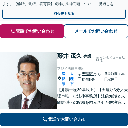
ます。【離婚、親権、養育費】複雑な法律問題について、見通しを立
て、今後のご提案をいたします。【土日・夜間対応可】
料金表を見る
電話でお問い合わせ
メールでお問い合わせ
藤井 茂久
弁護
インタビューを見
る
士
フジイ法律事務所
奈
天
天理駅
から
営業時間：本
良
理
|
日定休日
徒歩8分
県
市
【弁護士歴30年以上】【天理駅3分／天
理市唯一の法律事務所】法的知識と人
間関係への配慮を両立させた解決策を
ご提案いたします。「士業との連携で
トータルサポートを実現／税理士・司
電話でお問い合わせ
法書士・不動産鑑定士など」相続に関
わる問題を総合的に解決へ導きます