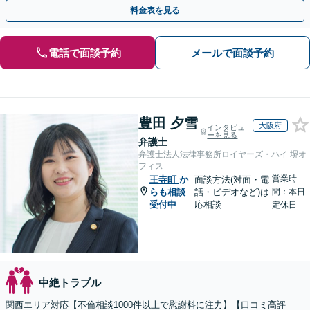
談可】
料金表を見る
電話で面談予約
メールで面談予約
豊田 夕雪
大阪府
インタビュ
ーを見る
弁護士
弁護士法人法律事務所ロイヤーズ・ハイ 堺オ
フィス
営業時
王寺町
か
面談方法(対面・電
らも相談
話・ビデオなど)は
間：本日
受付中
応相談
定休日
中絶トラブル
関西エリア対応【不倫相談1000件以上で慰謝料に注力】【口コミ高評