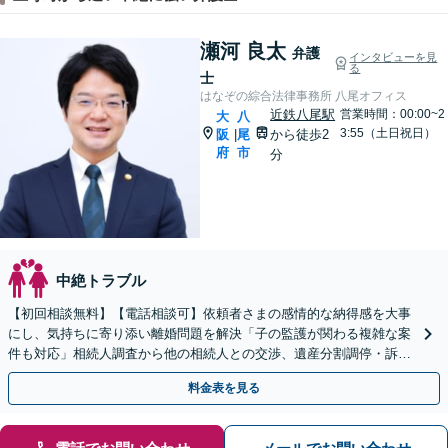
瀬河 良太
弁護
インタビューを見
る
士
はなぞの綜合法律事務所 八尾オフィス
近鉄八尾駅
営業時間：00:00~2
大
八
3:55（土日祝日）
阪
尾
から徒歩2
|
府
市
分
中絶トラブル
【初回相談無料】【電話相談可】依頼者さまの感情的な納得感を大事
にし、気持ちに寄り添い離婚問題を解決「子の監護が関わる複雑な案
件も対応」相続人調査から他の相続人との交渉、遺産分割調停・訴訟
までお任せください【完全個室対応】【休日・夜間相談可】
料金表を見る