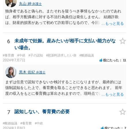
婚式場等の施設についても，解釈によっては集会に供する施設の1つと
丸山 紳
弁護士
して，休止要請の対象と考える余地はあるかと思われます。 こうした
独身者であると偽られ、またそれを疑うべき事情もなかったのであれ
解釈を採った場合，強制力はないまでも，事実上挙式等の実施が困難
ば、相手方配偶者に対する不法行為責任は発生しません。 結婚詐欺
となる外部的要因があったとして，顧客の「責めに帰すべき事由」が
は、財産的損害があって初めて詐欺罪になるので、今回は該当しませ
あるとまではいえず，結婚式場等からの請求が認められない可能性は
ん。 貞操権侵害は、既婚者であることを偽られていて、その上既婚者
考えられます。 このように，条文の解釈次第で判断が分かれうるた
であることを知っていれば交際しなかったといえる場合に、慰謝料請
め，安易に請求ができると考えるのは危険かと思われます。 なお，仮
求が可能です。 LINEなどで、結婚を当然の前提にした関係だったこと
6
未成年で妊娠。産みたいが相手に支払い能力がな
に全額の請求が不可能となっても，これまでに生じた費用や打合せ相
を立証できる場合は、請求は可能と考えます。
当分の報酬の範囲であれば，中途終了時の委任事務への報酬請求や不
い場合。
当利得返還請求として，支払いを求められる可能性はあるかと思われ
#養育費
#中絶
#子の認知
#慰謝料請求したい側
#離婚協議
ます（民法648条3項、703条等）。 【②について】 請求に応じてもら
2024年7月7日
役にたった
11
えない場合，基本的には代理人を介した交渉や，法的手続きを取るこ
とになります。 もっとも，上述したように，全額の請求は，必ずしも
黒木 佐紀
弁護士
確実に認められる事案ではないと思われるため，法的手続きまでは行
わず，協議によって適切な範囲での支払いに関する合意を目指す方が
まずは任意で認知できないか検討することになりますが、最終的には
良いかと思われます。 【③について】 事実か否かにかかわらず，相手
強制認知をした上で、養育費を取ることができると思われます。 前年
の社会的評価を損なうような投稿であれば，名誉毀損となり得ます。
度の収入をもとに養育費は算出されますので、現時点では少額しか取
こうした場合，プロバイダ等を通じて投稿の削除を求めたり，また
れないとしても、相手が大学を卒業して就職したら、そこで再度、養
は，発信者自身の情報の開示を受けた上で，発進した当人に対する損
育費の増額調停を起こすこともできます。 仮に中絶する場合でも、相
害賠償請求等を行うことも可能です。
手方が妊娠について話し合いをしっかりしてくれない場合には、慰謝
7
認知しない、養育費の必要
料請求などもできる可能性があります。 いずれにせよ、親御さんとの
関わりが不可欠となると思われますので、一度話し合った上で、法律
#離婚協議
#養育費
#中絶
事務所へ早めのご相談をされたほうがよろしいかと思います。
2024年1月8日
役にたった
7