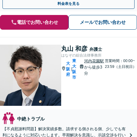
料金表を見る
電話でお問い合わせ
メールでお問い合わせ
丸山 和彦
弁護士
はなぞの綜合法律事務所
東
河内花園駅
営業時間：00:00~
大
大
23:59（土日祝日）
から徒歩3
阪
|
阪
分
府
市
中絶トラブル
【不貞慰謝料問題】解決実績多数。請求する側される側、少しでも有
利になるように対応いたします。早期解決を意識し、示談交渉を行い