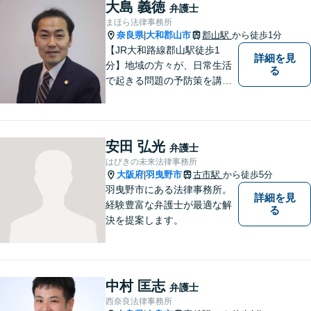
大島 義徳
弁護士
まほら法律事務所
奈良県
大和郡山市
郡山駅
から徒歩1分
|
【JR大和路線郡山駅徒歩1
詳細を見
分】地域の方々が、日常生活
る
で起きる問題の予防策を講じ
たい時や、既に問題を抱えて
何から手を付けてよいか分か
らない時に、まず相談できる
身近な弁護士を目指していま
安田 弘光
弁護士
す。
はびきの未来法律事務所
大阪府
羽曳野市
古市駅
から徒歩5分
|
羽曳野市にある法律事務所。
詳細を見
経験豊富な弁護士が最適な解
る
決を提案します。
中村 匡志
弁護士
西奈良法律事務所