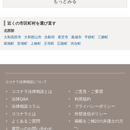
もっとみる
ったり、行方不明だったりすると、実際上の回収が難しい可能性はあ
ります。
近くの市区町村を選び直す
北西部
大和高田市
大和郡山市
生駒市
香芝市
葛城市
平群町
三郷町
斑鳩町
安堵町
上牧町
王寺町
広陵町
河合町
ココナラ法律相談について
ココナラ法律相談とは
ご意見・ご要望
法律Q&A
利用規約
法律相談コラム
プライバシーポリシー
ココナラとは
外部送信ポリシー
よくあるご質問
掲載をご検討の弁護士の方
へ
運営へのお問い合わせ