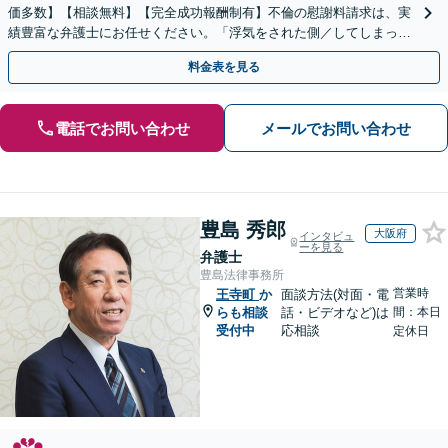
価多数】【相談無料】【完全成功報酬制有】不倫の慰謝料請求は、実
績豊富な弁護士にお任せください。「浮気をされた側／してしまった
側両方対応」人情派弁護士！
料金表を見る
電話でお問い合わせ
メールでお問い合わせ
豊島 秀郎
大阪府
インタビュ
ーを見る
弁護士
豊島法律事務所
営業時
王寺町
か
面談方法(対面・電
らも相談
話・ビデオなど)は
間：本日
受付中
応相談
定休日