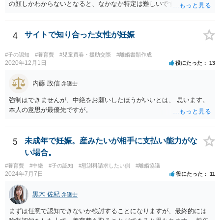
の顔しかわからないとなると、なかなか特定は難しいですね。 お役に
立てず、すみません。
4
サイトで知り合った女性が妊娠
#子の認知
#養育費
#児童買春・援助交際
#離婚書類作成
2020年12月1日
役にたった
13
内藤 政信
弁護士
強制はできませんが、中絶をお願いしたほうがいいとは、 思います。
本人の意思が最優先ですが。
5
未成年で妊娠。産みたいが相手に支払い能力がな
い場合。
#養育費
#中絶
#子の認知
#慰謝料請求したい側
#離婚協議
2024年7月7日
役にたった
11
黒木 佐紀
弁護士
まずは任意で認知できないか検討することになりますが、最終的には