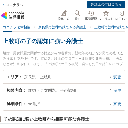
弁護士の方はこちら
ココナラへ
投稿する
探す
閲覧履歴
マイリスト
ログイン
ココナラ法律相談
奈良県で法律相談できる弁護士
上牧町で法律相談で
上牧町の子の認知に強い弁護士
離婚・男女問題に関係する財産分与や養育費、親権等の細かな分野での絞り込
み検索もでき便利です。特に各弁護士のプロフィール情報や弁護士費用、強み
などが注目されています。『上牧町で土日や夜間に発生した子の認知のトラブ
ルを今すぐに弁護士に相談したい』『子の認知のトラブル解決の実績豊富な近
くの弁護士を検索したい』『初回相談無料で子の認知を法律相談できる上牧町
エリア
奈良県、上牧町
変更
内の弁護士に相談予約したい』などでお困りの相談者さんにおすすめです。
相談内容
離婚・男女問題、子の認知
変更
詳細条件
未選択
変更
子の認知に強い上牧町から相談可能な弁護士