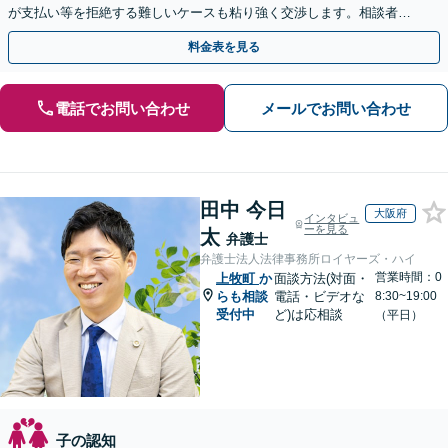
が支払い等を拒絶する難しいケースも粘り強く交渉します。相談者の
お気持ちに寄り添い、最後まで徹底サポート！
料金表を見る
電話でお問い合わせ
メールでお問い合わせ
田中 今日
大阪府
インタビュ
ーを見る
太
弁護士
弁護士法人法律事務所ロイヤーズ・ハイ
営業時間：0
上牧町
か
面談方法(対面・
らも相談
電話・ビデオな
8:30~19:00
受付中
ど)は応相談
（平日）
子の認知