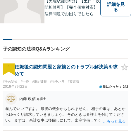
【天理駅徒歩5分】【土日・夜
詳細を見
間相談可】【完全個室対応】
る
法律問題でお困りでしたらお
早めにご相談ください。依頼
者様の抱えていらっしゃる不
安や、ご希望を丁寧にお伺い
いたします。お早めのご相談
が納得のいく解決への第一歩
子の認知の法律Q&Aランキング
です。
1
妊娠後の認知問題と家族とのトラブル解決策を求
めて
#子の認知
#中絶
#婚約破棄
#モラハラ
#養育費
2019年7月22日
役にたった
242
内藤 政信
弁護士
産んでいいですよ。 最後の機会かもしれません。 相手の事は、あとか
らゆっくり請求していきましょう。 そのときは弁護士を付けてくださ
い。 まずは、余計な事は後回しにして、出産準備してください。