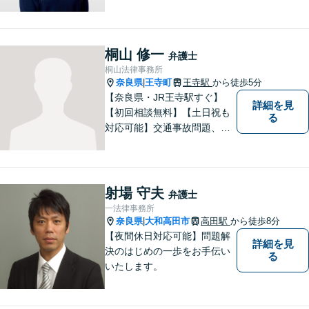
しながら、懇切丁寧に対応し
ます。【離婚/債務整理】あら
ゆる法的手段を駆使した解決
策をご提案【LINE利用可】
桐山 修一
弁護士
【平日夜間、土日祝日、応相
桐山法律事務所
談】
奈良県
王寺町
王寺駅
から徒歩5分
|
【奈良県・JR王寺駅すぐ】
詳細を見
【初回相談無料】【土日祝も
る
対応可能】交通事故問題、遺
産相続問題、離婚問題などの
民事を中心に、 ご相談者様へ
最適なリーガルサポートをご
提供しています。
射場 守夫
弁護士
一法律事務所
奈良県
大和高田市
高田駅
から徒歩8分
|
【夜間休日対応可能】問題解
詳細を見
決のはじめの一歩をお手伝い
る
いたします。