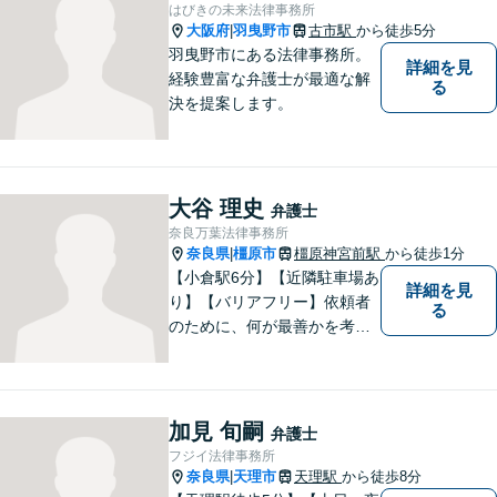
す。離婚をお考えの方は一度
はびきの未来法律事務所
ご相談ください。
大阪府
羽曳野市
古市駅
から徒歩5分
|
羽曳野市にある法律事務所。
詳細を見
経験豊富な弁護士が最適な解
る
決を提案します。
大谷 理史
弁護士
奈良万葉法律事務所
奈良県
橿原市
橿原神宮前駅
から徒歩1分
|
【小倉駅6分】【近隣駐車場あ
詳細を見
り】【バリアフリー】依頼者
る
のために、何が最善かを考
え、依頼者に寄り添える弁護
士でありたいと思っていま
す。依頼者の皆様に最善の解
決策を提案し続けます。 よろ
加見 旬嗣
弁護士
しくお願いします。
フジイ法律事務所
奈良県
天理市
天理駅
から徒歩8分
|