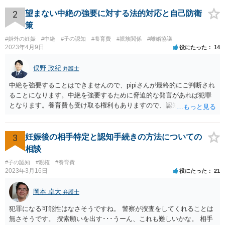
2
望まない中絶の強要に対する法的対応と自己防衛
策
#婚外の妊娠
#中絶
#子の認知
#養育費
#親族関係
#離婚協議
2023年4月9日
役にたった
14
俣野 政紀
弁護士
中絶を強要することはできませんので、pipiさんが最終的にご判断され
ることになります。中絶を強要するために脅迫的な発言があれば犯罪
となります。養育費も受け取る権利もありますので、認知等につきお
相手がきちんと対応しないのであれば弁護士にご相談されることをお
勧めします。
3
妊娠後の相手特定と認知手続きの方法についての
相談
#子の認知
#親権
#養育費
2023年3月16日
役にたった
21
岡本 卓大
弁護士
犯罪になる可能性はなさそうですね。 警察が捜査をしてくれることは
無さそうです。 捜索願いを出す･･･うーん、これも難しいかな。 相手