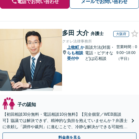
電話でお問い合わせ
メールでお問い合わせ
多田 大介
弁護士
大阪府
クオレ法律事務所
営業時間：0
上牧町
か
面談方法(対面・
らも相談
電話・ビデオな
9:00~18:00
受付中
ど)は応相談
（平日）
子の認知
【初回相談30分無料・電話相談10分無料】【完全個室／WEB面談
可】協議では解決できず、精神的な負担を抱えていませんか？弁護士
に依頼し「調停や裁判」に進むことで、冷静な解決ができる可能性も
【歴20年以上】の経験豊富な弁護士にご相談ください。
料金表を見る