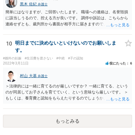
黒木 佐紀
弁護士
簡単にはなりますが、ご回答いたします。 職場への連絡は、名誉毀損
に該当しうるので、控える方が良いです。 調停や訴訟は、こちらから
連絡せずとも、裁判所から書面が相手方に届きますので、連絡不要で
す。 ご要望は認知や養育費の請求でしょうか？ 任意に応じてもらえな
いのであれば、調停や訴訟をするしかないかと思います。
10
明日までに決めないといけないのでお願いしま
す。
#婚外の妊娠
#生活費を渡さない
#中絶
#子の認知
2022年3月11日
役にたった
6
村山 大基
弁護士
＞法律的には一緒に育てるのが厳しいですか？ 一緒に育てる、という
のが同居してお子さんを育てていく、という意味なら厳しいです。 ＞
もしくは、養育費と認知をもらえたりするのでしょうか、 相手が認知
を拒む場合、調停や裁判などの手続きで認知を求める必要がありま
す。 また、認知されたことを前提に、父親として子を養う義務があり
ますので、 養育費を請求できます。 ただ、極端な話相手に収入がなか
もっとみる
ったり、行方不明だったりすると、実際上の回収が難しい可能性はあ
ります。