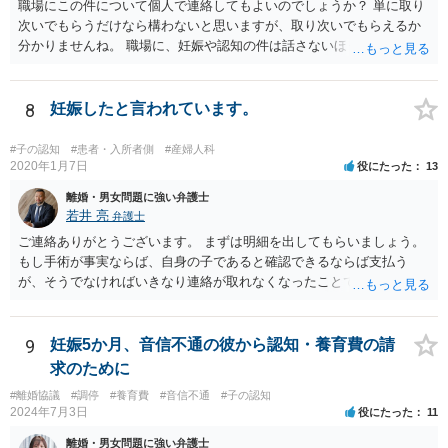
職場にこの件について個人で連絡してもよいのでしょうか？ 単に取り
次いでもらうだけなら構わないと思いますが、取り次いでもらえるか
分かりませんね。 職場に、妊娠や認知の件は話さないほうがよいと思
います。 それとも弁護士を通すべきなのでしょうか？ 相談者で対応が
難しいと思われれば、弁護士に入ってもらうことも検討されてくださ
い。 一度、お近くの弁護士に相談されてみてもよいと思います。
8
妊娠したと言われています。
#子の認知
#患者・入所者側
#産婦人科
2020年1月7日
役にたった
13
離婚・男女問題に強い弁護士
若井 亮
弁護士
ご連絡ありがとうございます。 まずは明細を出してもらいましょう。
もし手術が事実ならば、自身の子であると確認できるならば支払う
が、そうでなければいきなり連絡が取れなくなったことで不信感もあ
るし、自身の子であるか疑問に残る点もあるので、支払えないと回答
してはいかがでしょうか。 代理人となる場合ですが、事務所ごとにま
ちまちです。 弊所の場合、交渉をお受けするとなると20万円くらいが
9
妊娠5か月、音信不通の彼から認知・養育費の請
多いかと思います。
求のために
#離婚協議
#調停
#養育費
#音信不通
#子の認知
2024年7月3日
役にたった
11
離婚・男女問題に強い弁護士