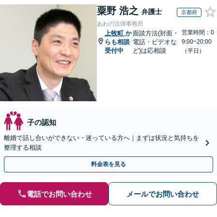
粟野 浩之
弁護士
京都府
あわの法律事務所
営業時間：0
上牧町
か
面談方法(対面・
らも相談
電話・ビデオな
9:00~20:00
受付中
ど)は応相談
（平日）
子の認知
離婚で話し合いができない・迷っている方へ｜まずは状況と気持ちを
整理する相談
料金表を見る
電話でお問い合わせ
メールでお問い合わせ