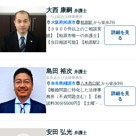
大西 康嗣
弁護士
いろは綜合法律事務所
大阪府
柏原市
柏原駅
から徒歩2分
|
【３９００件以上のご相談実
詳細を見
績】【柏原市唯一の弁護士】
る
【当日相談可能】【柏原駅2
分・堅下駅6分】
島田 裕次
弁護士
奈良あさひ法律事務所
奈良県
橿原市
八木西口駅
から徒歩3分
|
【離婚問題に特化した法律事
詳細を見
務所（不貞問題含む）】【相
る
談料30分5500円】【土曜・夜
間対応可】【大和八木駅5分・
八木西口駅3分】 奈良あさひ
法律事務所は離婚問題・不貞
問題のみを扱う法律事務所で
安田 弘光
弁護士