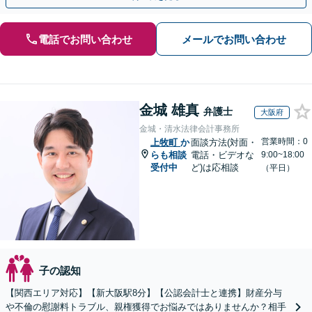
電話でお問い合わせ
メールでお問い合わせ
金城 雄真
弁護士
大阪府
金城・清水法律会計事務所
営業時間：0
上牧町
か
面談方法(対面・
らも相談
電話・ビデオな
9:00~18:00
受付中
ど)は応相談
（平日）
子の認知
【関西エリア対応】【新大阪駅8分】【公認会計士と連携】財産分与
や不倫の慰謝料トラブル、親権獲得でお悩みではありませんか？相手