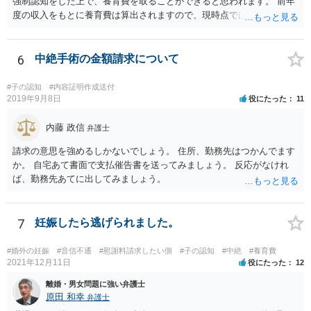
強制認知をした上で、養育費を取ることができると思われます。 前年
度の収入をもとに養育費は算出されますので、現時点では少額しか取
れないとしても、相手が大学を卒業して就職したら、そこで再度、養
育費の増額調停を起こすこともできます。 仮に中絶する場合でも、相
手方が妊娠について話し合いをしっかりしてくれない場合には、慰謝
6
中絶手術の金額請求について
料請求などもできる可能性があります。 いずれにせよ、親御さんとの
関わりが不可欠となると思われますので、一度話し合った上で、法律
#子の認知
#内容証明作成送付
事務所へ早めのご相談をされたほうがよろしいかと思います。
2019年9月8日
役にたった
11
内藤 政信
弁護士
請求の意思を強めるしかないでしょう。 住所、勤務先はつかんでます
か。 自宅あて書面で支払催告書を送ってみましょう。 反応がなけれ
ば、勤務先あてに出してみましょう。
7
妊娠したら逃げられました。
#婚外の妊娠
#音信不通
#慰謝料請求したい側
#子の認知
#中絶
#養育費
2021年12月11日
役にたった
12
離婚・男女問題に強い弁護士
原田 和幸
弁護士