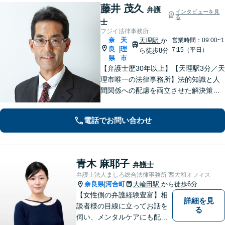
藤井 茂久
弁護
インタビューを見
る
士
フジイ法律事務所
奈
天
天理駅
か
営業時間：09:00~1
良
理
|
7:15（平日）
ら徒歩8分
県
市
【弁護士歴30年以上】【天理駅3分／天
理市唯一の法律事務所】法的知識と人
間関係への配慮を両立させた解決策を
ご提案いたします。「士業との連携で
トータルサポートを実現／税理士・司
電話でお問い合わせ
法書士・不動産鑑定士など」相続に関
わる問題を総合的に解決へ導きます
青木 麻耶子
弁護士
弁護士法人ましろ総合法律事務所 西大和オフィス
奈良県
河合町
大輪田駅
から徒歩6分
|
【女性側の弁護経験豊富】相
詳細を見
談者様の目線に立ってお話を
る
伺い、メンタルケアにも配慮