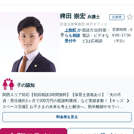
稗田 崇宏
弁護士
兵庫県
至道法律事務所 神戸オフィス
営業時間：0
上牧町
か
面談方法(対面・
らも相談
電話・ビデオな
9:00~17:30
受付中
ど)は応相談
（平日）
子の認知
関西エリア対応【初回相談1時間無料】【保育士資格あり】「夫の不
貞：受任後約1ヶ月で200万円の慰謝料獲得」など実績多数！【キッズ
スペース完備】お子さまの未来を考えた解決へ。熟年離婚やモラハラ
のご相談多数【Web面談・電話相談・夜間相談OK】
料金表を見る