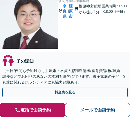
奈良万葉法律事務所
奈
橿
橿原神宮前駅
営業時間：09:00
良
原
|
~18:00（平日）
から徒歩1分
県
市
子の認知
【土日/夜間も予約対応可】離婚・不貞の慰謝料請求/養育費/親権/離婚
調停などでお困りのあなたの権利を法的に守ります。母子家庭の子ど
も達に関わるボランティアにも協力経験あり。
料金表を見る
電話で面談予約
メールで面談予約