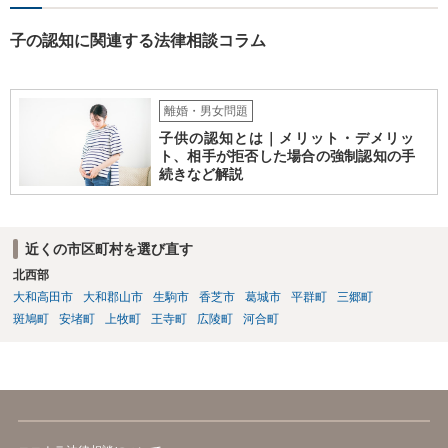
子の認知に関連する法律相談コラム
離婚・男女問題
子供の認知とは｜メリット・デメリッ
ト、相手が拒否した場合の強制認知の手
続きなど解説
近くの市区町村を選び直す
北西部
大和高田市
大和郡山市
生駒市
香芝市
葛城市
平群町
三郷町
斑鳩町
安堵町
上牧町
王寺町
広陵町
河合町