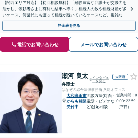
【関西エリア対応】【初回相談無料】「経験豊富な弁護士が交渉力を
活かし、依頼者さまに有利な結果へ導く」相続人の数や相続財産が多
いケース、何世代にも渡って相続が続いているケースなど、複雑な事
案でも対応！協議、調停、審判どのフェーズからも相談可
料金表を見る
電話でお問い合わせ
メールでお問い合わせ
瀬河 良太
大阪府
インタビュ
ーを見る
弁護士
はなぞの綜合法律事務所 八尾オフィス
営業時間：0
大和高田市
面談方法(対面・
からも相談
電話・ビデオな
0:00~23:59
受付中
ど)は応相談
（平日）