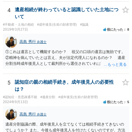
月に携帯が新しくなった母からの第一声は「ここにいたら殺される」
「面会に来てくれ」で、長男に聞くと「面会は出来ない。俺は携帯電
4
遺産相続が終わっていると認識していた土地につ
話の使い方を教える為に会っている」「母の話は聞かなくて良い」と
いて
電話が切れました。その後の電話でも「食事に毒が入っている」「体
#不動産・土地の相続
#成年後見(生前の財産管理)
#協議
にチップが埋められている」等、おかしかったです。 当時の診療記
2019年3月27日
役にたった
8
録、介護認定の資料、介護記録を取得して 弁護士に面談で相談された
方がよいと思います。
高島 秀行
弁護士
①これは遺言として機能するのか？ 祖父の口頭の遺言は無効です。
②精神を病んでいたとは言え、夫が法定代理人になれるのか？ 遺産
分割当時成年後見人として裁判所から選任されていれば 法定代理人
となります。 ③相続を認めていないのに何故120万円を返さないの
か？ 返せという主張は、取り消し又は無効を認める主張になるので
そのような主張はこちらからしない方がよいと思います。 ④財産分
5
認知症の親の相続手続き、成年後見人の必要性
与が終わったと認識しているのに今更土地の相続をやり直せるのか？
は？
２０００年４月ということだと１９年前の話です。 その当時、成
#認知症・意思疎通不能
#遺産分割
#成年後見(生前の財産管理)
年後見人に選任されていたのかわかりませんが 成年後見人が選任さ
2024年9月13日
役にたった
5
れていなければ 遺産分割協議は有効の可能性があります。 無効で
も時効取得あるいは消滅時効にかかっている 可能性があります。
高島 秀行
弁護士
弁護士に詳しい事情を説明して面談で相談した方がよいと思いま
す。
遺産分割協議の際、成年後見人を立てなくては相続手続きてきないの
でしょうか？ また、今後も成年後見人を付けたくないのですが、方法