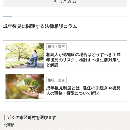
もっとみる
くなりになった場合、相続人となる可能性がありますが、 その場合は
相続放棄されれば問題ありません。 ３） 完全に拒否する方法はないか
もしれませんが、 関わりを持ちたくないとのことでしたら、親族の意
見書にその旨を記載して提出しておけば良いかも知れません。 後見人
としても、関わりを拒否している親族にあえて連絡をしてくる可能性
成年後見に関連する法律相談コラム
は低いと考えられます。 以上、ご参考になさってください。
相続・遺言
相続人が認知症の場合はどうすべき？成
年後見のリスク、検討すべき生前対策な
ど解説
相続・遺言
成年後見制度とは│選任の手続きや後見
人の職務・権限について解説
近くの市区町村を選び直す
北西部