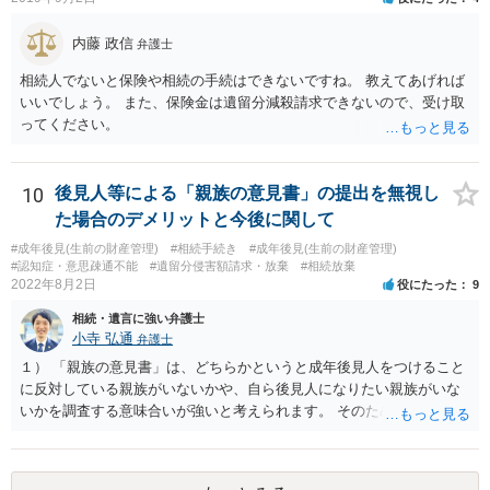
内藤 政信
弁護士
相続人でないと保険や相続の手続はできないですね。 教えてあげれば
いいでしょう。 また、保険金は遺留分減殺請求できないので、受け取
ってください。
10
後見人等による「親族の意見書」の提出を無視し
た場合のデメリットと今後に関して
#成年後見(生前の財産管理)
#相続手続き
#成年後見(生前の財産管理)
#認知症・意思疎通不能
#遺留分侵害額請求・放棄
#相続放棄
2022年8月2日
役にたった
9
相続・遺言に強い弁護士
小寺 弘通
弁護士
１） 「親族の意見書」は、どちらかというと成年後見人をつけること
に反対している親族がいないかや、自ら後見人になりたい親族がいな
いかを調査する意味合いが強いと考えられます。 そのため、ご相談の
ご事情であれば無視してしまっても特に不都合はないと考えられま
す。 ２） 場合によっては、介護や被後見人の財産の処分等に関して、
後見人から相談があることも考えられます。 また、お祖母さんがお亡