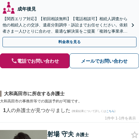
成年後見
【関西エリア対応】【初回相談無料】【電話相談可】相続人調査から
他の相続人との交渉、遺産分割調停・訴訟までお任せください。依頼
者さま一人ひとりに合わせ、最適な解決策をご提案「複雑な事業承
継、不動産相続など」【完全個室対応】【休日・夜間相談可】
料金表を見る
電話でお問い合わせ
メールでお問い合わせ
大和高田市に所在する弁護士
大和高田市の事務所等での面談予約が可能です。
1
人の弁護士が見つかりました
(検索結果について詳しくは
こちら
)
1件中 1-1件を表示
射場 守夫
弁護士