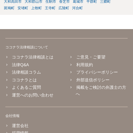
大和高田市
大和郡山市
生駒市
香芝市
葛城市
平群町
三郷町
斑鳩町
安堵町
上牧町
王寺町
広陵町
河合町
ココナラ法律相談について
ココナラ法律相談とは
ご意見・ご要望
法律Q&A
利用規約
法律相談コラム
プライバシーポリシー
ココナラとは
外部送信ポリシー
よくあるご質問
掲載をご検討の弁護士の方
へ
運営へのお問い合わせ
会社情報
運営会社