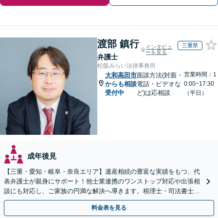
渡部 鎮行
三重県
インタビュ
ーを見る
弁護士
松阪みらい法律事務所
営業時間：1
大和高田市
面談方法(対面・
からも相談
電話・ビデオな
0:00~17:30
受付中
ど)は応相談
（平日）
成年後見
【三重・愛知・岐阜・奈良エリア】遺産相続の豊富な実績をもつ、代
表弁護士が親身にサポート！他士業連携のワンストップ対応や出張相
談にも対応し、ご家族の円満な解決へ導きます。税理士・司法書士と
も連携し、スピーディな解決をご提案【夜間面談可】
料金表を見る