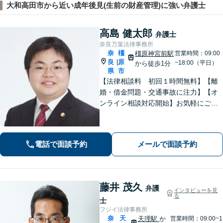
大和高田市から近い成年後見(生前の財産管理)に強い弁護士
高島 健太郎
弁護士
奈良万葉法律事務所
奈
橿
橿原神宮前駅
営業時間：09:00
良
原
|
~18:00（平日）
から徒歩1分
県
市
【法律相談料 初回１時間無料】【離
婚・借金問題・交通事故に注力】【オ
ンライン相談対応開始】お気軽にご相
談ください。トラブル解決に向けて、
最善の方法を、知恵を絞って考え抜き
ます。【土日・夜間相談に対応】
電話で面談予約
メールで面談予約
藤井 茂久
弁護
インタビューを見
る
士
フジイ法律事務所
奈
天
天理駅
か
営業時間：09:00~1