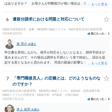
はありますか？ お母さんが判断能力が無い場合は、基本的に成年後
見人をつけるほかありません。 遺産分割審判や遺産分割調停を申し
立て、お母さんに特別代理人をつけるという方法も考えられますが、
遺産分割だけでなく、その後の取得した遺産の管理もありますので
6
遺留分請求における問題と対応について
遺産分割審判や遺産分割調停を申し立て、お母さんに特別代理人をつ
けるということでは解決できなさそうなので 後見人をつけるよう求め
#遺留分侵害額請求・放棄
#家族間の相続トラブル
#成年後見(生前の財産管理)
られると思います。 弁護士に面談で相談された方がよいと思いま
2024年2月5日
役にたった
1
す。
泉 亮介
弁護士
申立書を受領しながら、相手が対応をしないとなると、調停手続きが
進みませんので、その場合は調停を不調という形で終結し、訴訟を提
起する形となるかと思われます。 同居の親族の影響なく、というのは
難しいでしょう。ただ、裁判や調停の中では主張等が書面で残るた
め、後からひっくり返すということは難しくなってくるかと思われま
す。 公開相談の場でのご相談については、どうしても限界が出てしま
7
「専門職後見人」の定義とは、どのようなものな
うため、一度個別にご相談をされることをお勧めいたします。
のですか？
#成年後見(生前の財産管理)
#家族間の相続トラブル
#認知症・意思疎通不能
#相続トラブルの代理交渉
#遺産分割
#不動産・土地の相続
2025年7月11日
役にたった
4
井上 祐司
弁護士