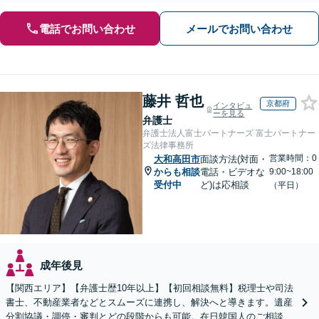
電話でお問い合わせ
メールでお問い合わせ
藤井 哲也
京都府
インタビュ
ーを見る
弁護士
弁護士法人富士パートナーズ 富士パートナー
ズ法律事務所
営業時間：0
大和高田市
面談方法(対面・
からも相談
電話・ビデオな
9:00~18:00
受付中
ど)は応相談
（平日）
成年後見
【関西エリア】【弁護士歴10年以上】【初回相談無料】税理士や司法
書士、不動産業者などとスムーズに連携し、解決へと導きます。遺産
分割協議・調停・審判とどの段階からも可能。在日韓国人のご相談も