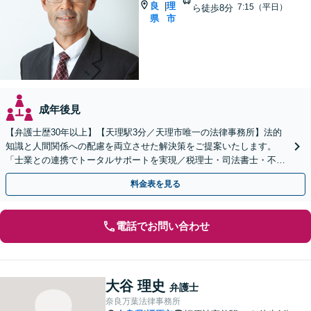
良
理
|
7:15（平日）
ら徒歩8分
県
市
成年後見
【弁護士歴30年以上】【天理駅3分／天理市唯一の法律事務所】法的
知識と人間関係への配慮を両立させた解決策をご提案いたします。
「士業との連携でトータルサポートを実現／税理士・司法書士・不動
産鑑定士など」生前対策や遺言書作成もお任せください
料金表を見る
電話でお問い合わせ
大谷 理史
弁護士
奈良万葉法律事務所