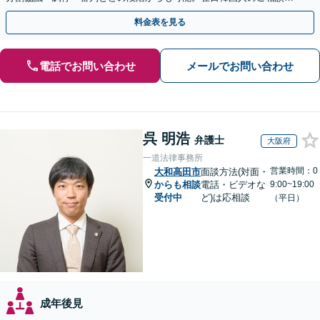
対応しております【休日・夜間相談可】
料金表を見る
電話でお問い合わせ
メールでお問い合わせ
呉 明浩
弁護士
大阪府
一道法律事務所
営業時間：0
大和高田市
面談方法(対面・
からも相談
電話・ビデオな
9:00~19:00
受付中
ど)は応相談
（平日）
成年後見