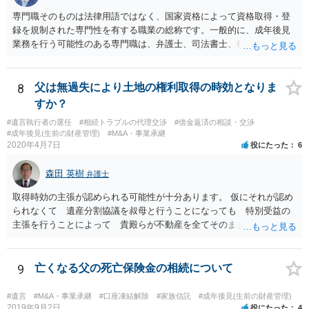
専門職そのものは法律用語ではなく、国家資格によって資格取得・登
録を規制された専門性を有する職業の総称です。一般的に、成年後見
業務を行う可能性のある専門職は、弁護士、司法書士、行政書士、税
理士、社会福祉士、精神保健福祉士等が挙げられます。 精神保健福祉
士はほぼ無条件で成年後見人に選任されるわけではなく、基幹研修を
受講して継続研修を受講し続ける必要がありますが、家庭裁判所から
8
父は無過失により土地の権利取得の時効となりま
選任された場合には専門職後見人と呼ぶことになるでしょう。
すか？
#遺言執行者の選任
#相続トラブルの代理交渉
#借金返済の相談・交渉
#成年後見(生前の財産管理)
#M&A・事業承継
2020年4月7日
役にたった
6
森田 英樹
弁護士
取得時効の主張が認められる可能性が十分あります。 仮にそれが認め
られなくて 遺産分割協議を叔母と行うことになっても 特別受益の
主張を行うことによって 貴殿らが不動産を全てそのまま取得できる
ことが可能でしょう。
9
亡くなる父の死亡保険金の相続について
#遺言
#M&A・事業承継
#口座凍結解除
#家族信託
#成年後見(生前の財産管理)
2019年9月2日
役にたった
4