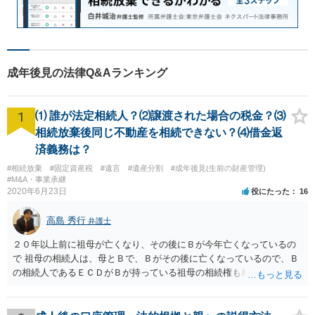
成年後見の法律Q&Aランキング
1
⑴ 誰が法定相続人？⑵譲渡された場合の税金？⑶
相続放棄後同じ不動産を相続できない？⑷借金返
済義務は？
#相続放棄
#固定資産税
#遺言
#遺産分割
#成年後見(生前の財産管理)
#M&A・事業承継
2020年6月23日
役にたった
16
高島 秀行
弁護士
２０年以上前に祖母が亡くなり、その後にＢが今年亡くなっているの
で 祖母の相続人は、母とＢで、Ｂがその後に亡くなっているので、Ｂ
の相続人であるＥＣＤがＢが持っている祖母の相続権も相続すること
となります。 したがって、遺産分割協議するにも、相続放棄するにも
Ｅも行う必要があります。 Ｂの配偶者であるＥは常にＢの相続人とな
ります。