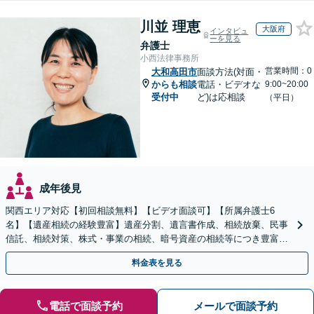
川並 理恵
大阪府
インタビュ
ーを見る
弁護士
小西法律事務所
営業時間：0
大和高田市
面談方法(対面・
からも相談
電話・ビデオな
9:00~20:00
受付中
ど)は応相談
（平日）
成年後見
関西エリア対応【初回相談無料】【ビデオ面談可】【所属弁護士6
名】【遺産相続の経験豊富】遺産分割、遺言書作成、相続放棄、民事
信託、相続対策、株式・事業の相続、暗号資産の相続等につき豊富な
対応実績。【バリアフリー】【完全個室対応】
料金表を見る
電話で面談予約
メールで面談予約