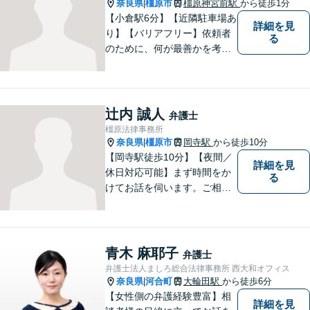
奈良県
橿原市
橿原神宮前駅
から徒歩1分
|
【小倉駅6分】【近隣駐車場あ
詳細を見
り】【バリアフリー】依頼者
る
のために、何が最善かを考
え、依頼者に寄り添える弁護
士でありたいと思っていま
す。依頼者の皆様に最善の解
決策を提案し続けます。 よろ
辻内 誠人
弁護士
しくお願いします。
橿原法律事務所
奈良県
橿原市
岡寺駅
から徒歩10分
|
【岡寺駅徒歩10分】【夜間／
詳細を見
休日対応可能】まず時間をか
る
けてお話を伺います。ご相談
者の思いを十分お聞きし、そ
の実現に向けてサポートいた
します。【地域に根ざした弁
護士】地域密着型のアットホ
青木 麻耶子
弁護士
ームなリーガルサービスをご
弁護士法人ましろ総合法律事務所 西大和オフィス
提供させていただきます。
奈良県
河合町
大輪田駅
から徒歩6分
|
【女性側の弁護経験豊富】相
詳細を見