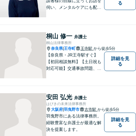
談者様の目線に立ってお話を
る
伺い、メンタルケアにも配慮
しながら、懇切丁寧に対応し
ます。【離婚/債務整理】あら
ゆる法的手段を駆使した解決
策をご提案【LINE利用可】
桐山 修一
弁護士
【平日夜間、土日祝日、応相
桐山法律事務所
談】
奈良県
王寺町
王寺駅
から徒歩5分
|
【奈良県・JR王寺駅すぐ】
詳細を見
【初回相談無料】【土日祝も
る
対応可能】交通事故問題、遺
産相続問題、離婚問題などの
民事を中心に、 ご相談者様へ
最適なリーガルサポートをご
提供しています。
安田 弘光
弁護士
はびきの未来法律事務所
大阪府
羽曳野市
古市駅
から徒歩5分
|
羽曳野市にある法律事務所。
詳細を見
経験豊富な弁護士が最適な解
る
決を提案します。