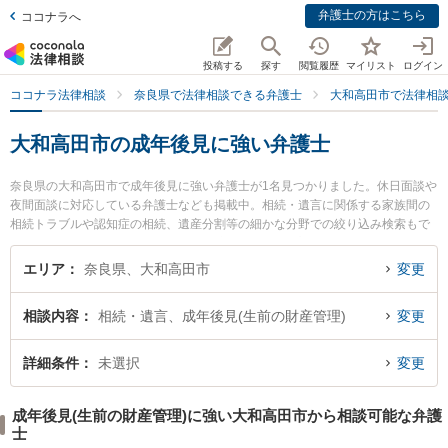
弁護士の方はこちら
ココナラへ
投稿する
探す
閲覧履歴
マイリスト
ログイン
ココナラ法律相談
奈良県で法律相談できる弁護士
大和高田市で法律相
大和高田市の成年後見に強い弁護士
奈良県の大和高田市で成年後見に強い弁護士が1名見つかりました。休日面談や
夜間面談に対応している弁護士なども掲載中。相続・遺言に関係する家族間の
相続トラブルや認知症の相続、遺産分割等の細かな分野での絞り込み検索もで
き便利です。特に一法律事務所の射場 守夫弁護士のプロフィール情報や弁護士
費用、強みなどが注目されています。『大和高田市で土日や夜間に発生した成
エリア
奈良県、大和高田市
変更
年後見のトラブルを今すぐに弁護士に相談したい』『成年後見のトラブル解決
の実績豊富な近くの弁護士を検索したい』『初回相談無料で成年後見を法律相
相談内容
相続・遺言、成年後見(生前の財産管理)
変更
談できる大和高田市内の弁護士に相談予約したい』などでお困りの相談者さん
におすすめです。
詳細条件
未選択
変更
成年後見(生前の財産管理)に強い大和高田市から相談可能な弁護
士