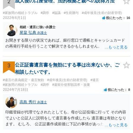
2
成人後の口座管理、法的根拠と親への説得方法
#家族間の相続トラブル
#調停
#協議
#生前贈与
#成年後見(生前の財産管理)
2022年6月1日
役にたった
16
相続・遺言に強い弁護士
尾畠 弘典
弁護士
お聞きする限りの状況であれば、銀行窓口で通帳とキャッシュカード
の再発行手続を行うことで解決できるかもしれません。
3
公正証書遺言書を無効にする事は出来ないか、ご
相談したいです。
#遺言の真偽鑑定・遺言無効
#成年後見(生前の財産管理)
#遺言
#家族間の相続トラブル
#調停
#遺留分侵害額請求・放棄
2024年7月18日
役にたった
8
高島 秀行
弁護士
印鑑登録が代理でなされたとしても、母が公証役場に行って その内容
でよいと公証人に説明をして遺言書を作成したら 遺言書は有効となり
ます。 むしろ、 公正証書作成前後に下記の事情があったことが証明で
きれば判断能力がなく 無効だったと主張することが可能です。 翌年1