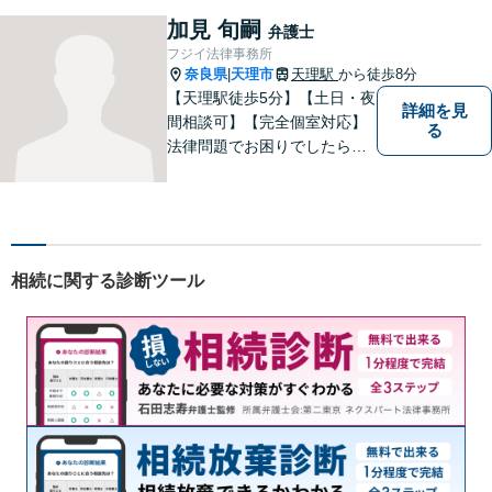
加見 旬嗣
弁護士
フジイ法律事務所
奈良県
天理市
天理駅
から徒歩8分
|
【天理駅徒歩5分】【土日・夜
詳細を見
間相談可】【完全個室対応】
る
法律問題でお困りでしたらお
早めにご相談ください。依頼
者様の抱えていらっしゃる不
安や、ご希望を丁寧にお伺い
いたします。お早めのご相談
が納得のいく解決への第一歩
相続に関する診断ツール
です。