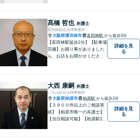
髙橋 哲也
弁護士
富田林総合法律事務所
大阪府
富田林市
富田林駅
から徒歩3分
|
【富田林駅徒歩2分】【駐車場
詳細を見
完備】お困り事がありました
る
ら、お話をお聞かせくださ
い。一つ一つ丁寧にお話をお
伺いし、最適な解決策をご提
案します。
大西 康嗣
弁護士
いろは綜合法律事務所
大阪府
柏原市
柏原駅
から徒歩2分
|
【３９００件以上のご相談実
詳細を見
績】【柏原市唯一の弁護士】
る
【当日相談可能】【柏原駅2
分・堅下駅6分】