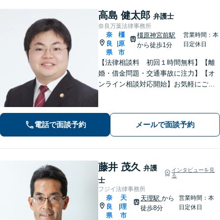
高島 健太郎
弁護士
奈良万葉法律事務所
奈
橿
橿原神宮前駅
営業時間：本
良
原
|
日定休日
から徒歩1分
県
市
【法律相談料 初回１時間無料】【離
婚・借金問題・交通事故に注力】【オ
ンライン相談対応開始】お気軽にご相
談ください。トラブル解決に向けて、
最善の方法を、知恵を絞って考え抜き
ます。【土日・夜間相談に対応】
電話で面談予約
メールで面談予約
藤井 茂久
弁護
インタビューを見
る
士
フジイ法律事務所
奈
天
天理駅
から
営業時間：本
良
理
|
日定休日
徒歩8分
県
市