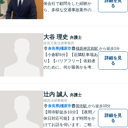
詳細を見
保会社で顧問をした経験か
る
ら、多様な交通事故案件の対
処が可能です。また、現場で
働く弁護士として、現場目線
からの交渉を得意としていま
す。
大谷 理史
弁護士
奈良万葉法律事務所
奈良県
橿原市
橿原神宮前駅
から徒歩1分
|
【小倉駅6分】【近隣駐車場あ
詳細を見
り】【バリアフリー】依頼者
る
のために、何が最善かを考
え、依頼者に寄り添える弁護
士でありたいと思っていま
す。依頼者の皆様に最善の解
決策を提案し続けます。 よろ
辻内 誠人
弁護士
しくお願いします。
橿原法律事務所
奈良県
橿原市
岡寺駅
から徒歩10分
|
【岡寺駅徒歩10分】【夜間／
詳細を見
休日対応可能】まず時間をか
る
けてお話を伺います。ご相談