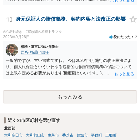
裁判所に電話したりするのはお勧めしにくいところです。 現在の弁護
士が主張書面の提出を渋っているようですが、弁護士として提出の実
益がないと考えている可能性もあると思いますので、そのあたりも含
10
身元保証人の賠償義務、契約内容と法改正の影響
めて、弁護士見解を確認等するためによく打ち合わせた方がよいと思
います。単に面倒臭いということで書面提出をしないということであ
#相続手続き
#家族間の相続トラブル
れば、当該弁護士との委任関係を修了した上で、貴方のほうで書面提
2023年9月26日
役にたった
7
出することを検討なさった方がよいでしょう。
相続・遺言に強い弁護士
西谷 拓哉
弁護士
一般的ですが、古い書式ですね。 今は2020年4月施行の改正民法によ
り、個人根保証といういわゆる包括的な損害賠償義務の保証について
は上限を定める必要があります(極度額といいます。)。 この書式にサ
インしても、実際は連帯保証部分は民法465条の2②により無効とな
り、会社側は請求できない可能性が高そうです。
もっとみる
近くの市区町村を選び直す
北西部
大和高田市
大和郡山市
生駒市
香芝市
葛城市
平群町
三郷町