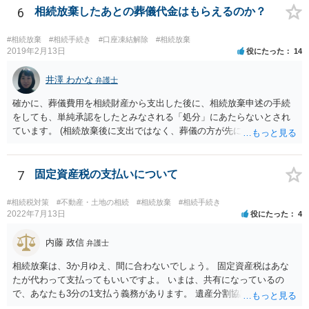
また、全員で相続しても、話し合いの結果、親がすべて相続と決める
6
相続放棄したあとの葬儀代金はもらえるのか？
こともできます。この場合でも相続の非課税枠は、全員で相続した540
0万円分使えます。 父が亡くなり、母が全部相続すると、母から三人
#相続放棄
#相続手続き
#口座凍結解除
#相続放棄
で相続する際は、4800万円が非課税枠となります。 そうすると、母が
2019年2月13日
役にたった
14
亡くなってから相続すると、両親のどちらかが亡くなってから相続す
るより非課税の枠が減少します。 計画的に相続をするのがおすすめと
井澤 わかな
弁護士
いうことになります。これ以外にも気をつける点はあるかもしれませ
確かに、葬儀費用を相続財産から支出した後に、相続放棄申述の手続
んので、一度相談して想定するのがおすすめと思います。
をしても、単純承認をしたとみなされる「処分」にあたらないとされ
ています。 (相続放棄後に支出ではなく、葬儀の方が先に来るのが通常
だと思いますので、葬儀→葬儀費用を相続財産から支出→相続放棄申
述の手続ということだと思いますが) ただ、葬儀費用ならいくらでもよ
いということではなく、身分相応の、社会的儀式として当然認められ
7
固定資産税の支払いについて
る程度の金額に留まると考えた方がよいです。 もし、相続人の皆さん
に葬儀費用を支出する経済力がなく、質素な葬儀を行った費用であれ
#相続税対策
#不動産・土地の相続
#相続放棄
#相続手続き
ば相続財産から支出しても単純承認と認められない可能性が高いの
2022年7月13日
役にたった
4
で、相続放棄申述が受理される可能性も高いと思います。
内藤 政信
弁護士
相続放棄は、3か月ゆえ、間に合わないでしょう。 固定資産税はあな
たが代わって支払ってもいいですよ。 いまは、共有になっているの
で、あなたも3分の1支払う義務があります。 遺産分割協議をして、不
動産取得者を決めて、相続登記する必要があります。 登記名義人に支