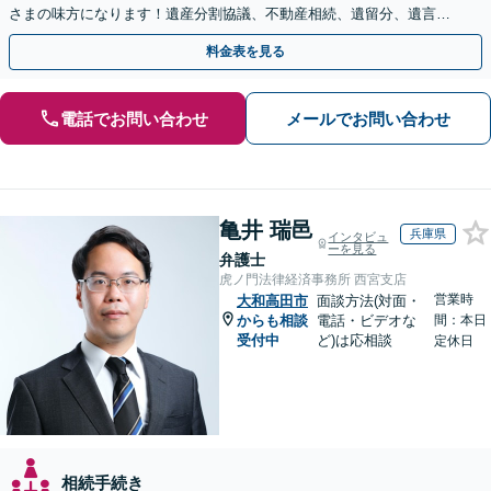
さまの味方になります！遺産分割協議、不動産相続、遺留分、遺言書
の作成など【烏丸御池駅7分】
料金表を見る
電話でお問い合わせ
メールでお問い合わせ
亀井 瑞邑
兵庫県
インタビュ
ーを見る
弁護士
虎ノ門法律経済事務所 西宮支店
営業時
大和高田市
面談方法(対面・
からも相談
電話・ビデオな
間：本日
受付中
ど)は応相談
定休日
相続手続き