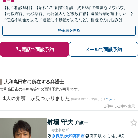
【初回相談無料】【昭和47年創業×弁護士約100名の豊富なノウハウ】
【元裁判官、元検察官、元公証人など複数在籍】遺産分割が進まない
／使途不明金がある／遺産に不動産があるなど、相続でのお悩みはご
相談ください【他士業連携で登記・税も対応】
料金表を見る
電話で面談予約
メールで面談予約
大和高田市に所在する弁護士
大和高田市の事務所等での面談予約が可能です。
1
人の弁護士が見つかりました
(検索結果について詳しくは
こちら
)
1件中 1-1件を表示
射場 守夫
弁護士
一法律事務所
奈良県
大和高田市
高田駅
から徒歩8分
|