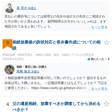
泉 亮介
弁護士
支払いの費目等については税理士の先生や会計士の先生にご相談され
た方が良いかと思われます。 顧問税理士の方がいらっしゃれば、まず
相談されてみると良いでしょう。
3
相続放棄後の訴状対応と答弁書作成についての相
談
#相続放棄
#相続手続き
#相続人調査・確定
#相続トラブルの代理交渉
2026年3月28日
役にたった
6
相続・遺言に強い弁護士
髙橋 俊太
弁護士
＞相続放棄申述受理証明書の写しで良いのでしょうか？ 提出するもの
自体は写しで構いません。 ＞証拠説明書とはなんでしょうか？ 下記を
ご参照ください。 https://www.courts.go.jp/tokyo-s/vc-files/tokyo-s/file/
14-1kisairei.pdf
4
父の遺産相続、放棄すべきか調査してから決める
べきか？