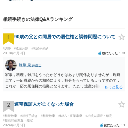
相続手続きの法律Q&Aランキング
1
90歳の父との同居での居住権と調停問題について
#調停
#遺産分割
#相続手続き
2018年5月9日
役にたった
52
峰岸 泉
弁護士
家事，料理，雑用をやったかどうかはあまり関係ありませんが，現時
点で，一応母親からの相続により，持分をもっているようですので，
これが一応の居住権の根拠となります。 ただ，遺産分割により，母の
持分を父親が取得した場合，住み続けるのは難しいかも知れません。
2
連帯保証人が亡くなった場合
#相続放棄
#相続手続き
#相続放棄
#M&A・事業承継
#相続人調査・確定
#相続財産調査・鑑定
2024年3月6日
役にたった
7