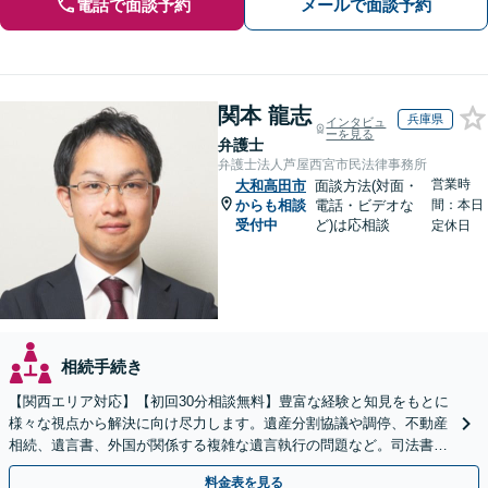
電話で面談予約
メールで面談予約
関本 龍志
兵庫県
インタビュ
ーを見る
弁護士
弁護士法人芦屋西宮市民法律事務所
営業時
大和高田市
面談方法(対面・
からも相談
電話・ビデオな
間：本日
受付中
ど)は応相談
定休日
相続手続き
【関西エリア対応】【初回30分相談無料】豊富な経験と知見をもとに
様々な視点から解決に向け尽力します。遺産分割協議や調停、不動産
相続、遺言書、外国が関係する複雑な遺言執行の問題など。司法書士
や税理士とも連携し、円滑な解決を【オンライン面談可】
料金表を見る