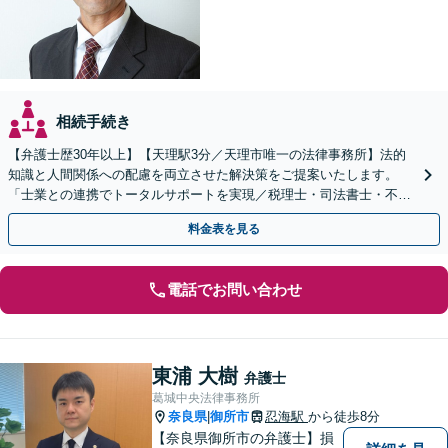
相続手続き
【弁護士歴30年以上】【天理駅3分／天理市唯一の法律事務所】法的
知識と人間関係への配慮を両立させた解決策をご提案いたします。
「士業との連携でトータルサポートを実現／税理士・司法書士・不動
産鑑定士など」生前対策や遺言書作成もお任せください
料金表を見る
電話でお問い合わせ
東浦 大樹
弁護士
葛城中央法律事務所
奈良県
御所市
忍海駅
から徒歩8分
|
【奈良県御所市の弁護士】損