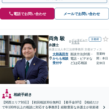
電話でお問い合わせ
メールでお問い合わせ
両角 駿
京都府
インタビュー
を見る
弁護士
弁護士法人本江法律事務所 京都オフィス
営業時
大和高田市
面談方法(対面・
からも相談
電話・ビデオな
間：本日
受付中
ど)は応相談
定休日
相続手続き
【関西エリア対応】【初回相談30分無料】【着手金0円】【相続だけ
で年100件以上の相談に対応する事務所】経験豊富な弁護士が依頼者