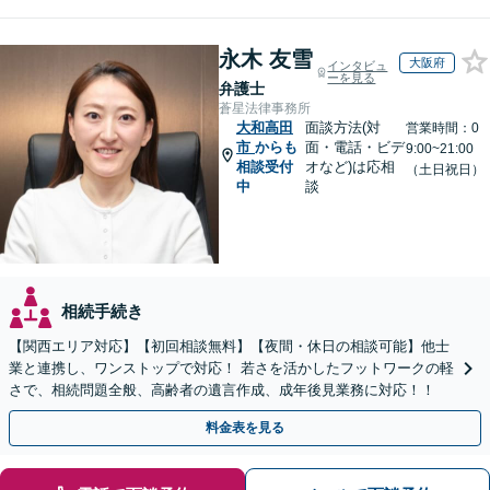
永木 友雪
大阪府
インタビュ
ーを見る
弁護士
蒼星法律事務所
大和高田
面談方法(対
営業時間：0
市
からも
面・電話・ビデ
9:00~21:00
相談受付
オなど)は応相
（土日祝日）
中
談
相続手続き
【関西エリア対応】【初回相談無料】【夜間・休日の相談可能】他士
業と連携し、ワンストップで対応！ 若さを活かしたフットワークの軽
さで、相続問題全般、高齢者の遺言作成、成年後見業務に対応！！
料金表を見る