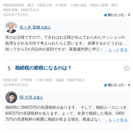
#相続財産調査・鑑定
#遺産分割
#不動産・土地の相続
#相続人調査・確定
#相続放棄
#相続手続き
2025年7月15日
役にたった
5
佐々木 晋輔
弁護士
実のお父様ですので、できればお父様が住んでおられたマンションの
処理をされる方向で考えられたらと思います。 放棄するかどうかは、
知ってから3カ月以内が原則ですが、家庭裁判所に申立すれば3カ月の
期間を伸長することができます。 その間に、財産の状況を調査して、
放棄するかどうか決めることができます。 銀行やサラ金が数年も放置
することはありませんので、数年後に借金が発見される可能性はほぼ
5
相続税の節税になるのは？
ありません。 なお、私が扱った相続放棄を検討していた案件で、期間
伸長して調査したところ、サラ金に対する過払金など相当な財産が見
#遺産分割
#不動産・土地の相続
#協議
#相続手続き
つかったため相続したという事例がありました。
2024年8月25日
役にたった
5
関 大河
弁護士
相続時に3000万円の非課税枠があります。 そして、相続人一人につき
600万円の非課税枠があります。よって、全員で相続した場合、5400
万円の非課税枠の範囲に相続が収まる場合、税金はなしです。 一人が
相続放棄すると、600万円の枠が一つ減ります。よって、4800万円の
範囲となります。 一般的には、全員で相続する方が税金はお得です。