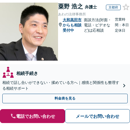
粟野 浩之
弁護士
京都府
あわの法律事務所
営業時
大和高田市
面談方法(対面・
からも相談
電話・ビデオな
間：本日
受付中
ど)は応相談
定休日
相続手続き
相続で話し合いができない・揉めている方へ｜感情と関係性も整理す
る相続サポート
料金表を見る
電話でお問い合わせ
メールでお問い合わせ