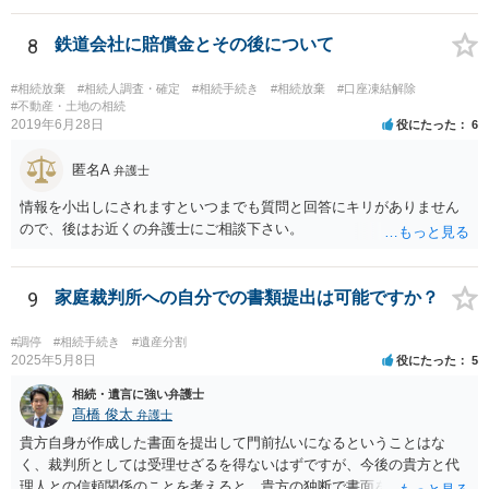
払い義務があります。
8
鉄道会社に賠償金とその後について
#相続放棄
#相続人調査・確定
#相続手続き
#相続放棄
#口座凍結解除
#不動産・土地の相続
2019年6月28日
役にたった
6
匿名A
弁護士
情報を小出しにされますといつまでも質問と回答にキリがありません
ので、後はお近くの弁護士にご相談下さい。
9
家庭裁判所への自分での書類提出は可能ですか？
#調停
#相続手続き
#遺産分割
2025年5月8日
役にたった
5
相続・遺言に強い弁護士
髙橋 俊太
弁護士
貴方自身が作成した書面を提出して門前払いになるということはな
く、裁判所としては受理せざるを得ないはずですが、今後の貴方と代
理人との信頼関係のことを考えると、貴方の独断で書面を提出したり