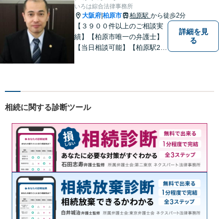
いろは綜合法律事務所
大阪府
柏原市
柏原駅
から徒歩2分
|
【３９００件以上のご相談実
詳細を見
績】【柏原市唯一の弁護士】
る
【当日相談可能】【柏原駅2
分・堅下駅6分】
相続に関する診断ツール