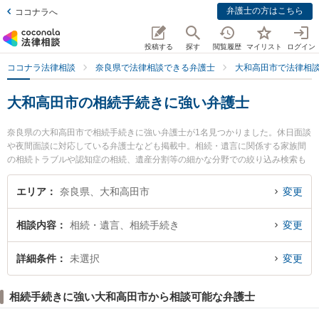
弁護士の方はこちら
ココナラへ
投稿する
探す
閲覧履歴
マイリスト
ログイン
ココナラ法律相談
奈良県で法律相談できる弁護士
大和高田市で法律相
大和高田市の相続手続きに強い弁護士
奈良県の大和高田市で相続手続きに強い弁護士が1名見つかりました。休日面談
や夜間面談に対応している弁護士なども掲載中。相続・遺言に関係する家族間
の相続トラブルや認知症の相続、遺産分割等の細かな分野での絞り込み検索も
でき便利です。特に一法律事務所の射場 守夫弁護士のプロフィール情報や弁護
士費用、強みなどが注目されています。『大和高田市で土日や夜間に発生した
エリア
奈良県、大和高田市
変更
相続手続きのトラブルを今すぐに弁護士に相談したい』『相続手続きのトラブ
ル解決の実績豊富な近くの弁護士を検索したい』『初回相談無料で相続手続き
相談内容
相続・遺言、相続手続き
変更
を法律相談できる大和高田市内の弁護士に相談予約したい』などでお困りの相
談者さんにおすすめです。
詳細条件
未選択
変更
相続手続きに強い大和高田市から相談可能な弁護士