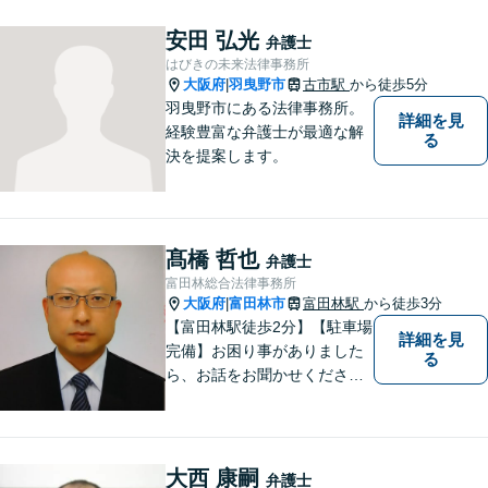
最適なリーガルサポートをご
提供しています。
安田 弘光
弁護士
はびきの未来法律事務所
大阪府
羽曳野市
古市駅
から徒歩5分
|
羽曳野市にある法律事務所。
詳細を見
経験豊富な弁護士が最適な解
る
決を提案します。
髙橋 哲也
弁護士
富田林総合法律事務所
大阪府
富田林市
富田林駅
から徒歩3分
|
【富田林駅徒歩2分】【駐車場
詳細を見
完備】お困り事がありました
る
ら、お話をお聞かせくださ
い。一つ一つ丁寧にお話をお
伺いし、最適な解決策をご提
案します。
大西 康嗣
弁護士