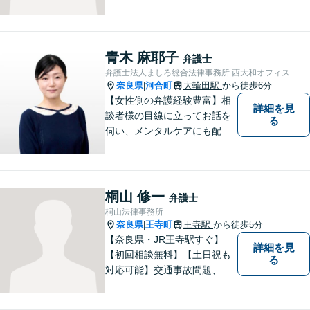
者の思いを十分お聞きし、そ
の実現に向けてサポートいた
します。【地域に根ざした弁
護士】地域密着型のアットホ
青木 麻耶子
弁護士
ームなリーガルサービスをご
弁護士法人ましろ総合法律事務所 西大和オフィス
提供させていただきます。
奈良県
河合町
大輪田駅
から徒歩6分
|
【女性側の弁護経験豊富】相
詳細を見
談者様の目線に立ってお話を
る
伺い、メンタルケアにも配慮
しながら、懇切丁寧に対応し
ます。【離婚/債務整理】あら
ゆる法的手段を駆使した解決
策をご提案【LINE利用可】
桐山 修一
弁護士
【平日夜間、土日祝日、応相
桐山法律事務所
談】
奈良県
王寺町
王寺駅
から徒歩5分
|
【奈良県・JR王寺駅すぐ】
詳細を見
【初回相談無料】【土日祝も
る
対応可能】交通事故問題、遺
産相続問題、離婚問題などの
民事を中心に、 ご相談者様へ