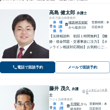
高島 健太郎
弁護士
奈良万葉法律事務所
奈
橿
橿原神宮前駅
営業時間：本
良
原
|
日定休日
から徒歩1分
県
市
【法律相談料 初回１時間無料】【離
婚・借金問題・交通事故に注力】【オ
ンライン相談対応開始】お気軽にご相
談ください。トラブル解決に向けて、
最善の方法を、知恵を絞って考え抜き
ます。【土日・夜間相談に対応】
電話で面談予約
メールで面談予約
藤井 茂久
弁護
インタビューを見
る
士
フジイ法律事務所
奈
天
天理駅
から
営業時間：本
良
理
|
日定休日
徒歩8分