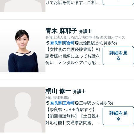
けてお話を伺います。ご相談
者の思いを十分お聞きし、そ
の実現に向けてサポートいた
します。【地域に根ざした弁
護士】地域密着型のアットホ
青木 麻耶子
弁護士
ームなリーガルサービスをご
弁護士法人ましろ総合法律事務所 西大和オフィス
提供させていただきます。
奈良県
河合町
大輪田駅
から徒歩6分
|
【女性側の弁護経験豊富】相
詳細を見
談者様の目線に立ってお話を
る
伺い、メンタルケアにも配慮
しながら、懇切丁寧に対応し
ます。【離婚/債務整理】あら
ゆる法的手段を駆使した解決
策をご提案【LINE利用可】
桐山 修一
弁護士
【平日夜間、土日祝日、応相
桐山法律事務所
談】
奈良県
王寺町
王寺駅
から徒歩5分
|
【奈良県・JR王寺駅すぐ】
詳細を見
【初回相談無料】【土日祝も
る
対応可能】交通事故問題、遺
産相続問題、離婚問題などの