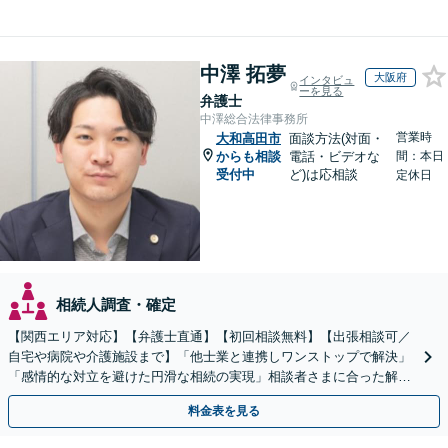
中澤 拓夢
大阪府
インタビュ
ーを見る
弁護士
中澤総合法律事務所
営業時
大和高田市
面談方法(対面・
からも相談
電話・ビデオな
間：本日
受付中
ど)は応相談
定休日
相続人調査・確定
【関西エリア対応】【弁護士直通】【初回相談無料】【出張相談可／
自宅や病院や介護施設まで】「他士業と連携しワンストップで解決」
「感情的な対立を避けた円滑な相続の実現」相談者さまに合った解決
のプランをご提案
料金表を見る