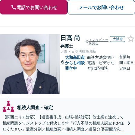
電話でお問い合わせ
メールでお問い合わせ
日髙 尚
大阪府
インタビュー
を見る
弁護士
大園・日髙法律事務所
営業時
大和高田市
面談方法(対面・
からも相談
電話・ビデオな
間：本日
受付中
ど)は応相談
定休日
相続人調査・確定
【関西エリア対応】【遺言書作成・出張相談対応】他士業と連携して
相続問題をワンストップで解決します「行方不明の相続人調査もお任
せください」遺産分割／相続放棄／相続人調査／遺留分侵害額請求／