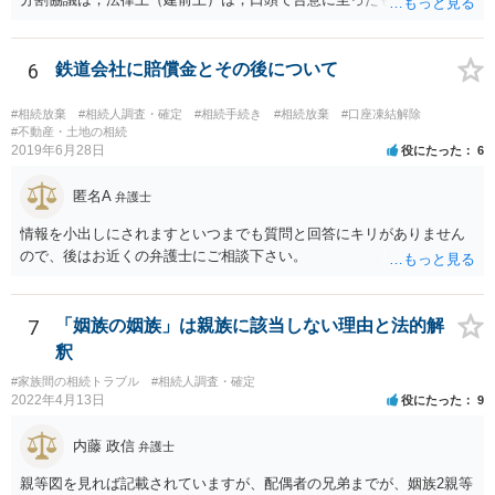
も有効です。 しかし，口頭で合意したことを立証する方法がありませ
ん。 また，不動産の名義を移転するためには，遺産分割協議書への署
名捺印を得る必要があります。 したがって，残念ながら，「ＡＢＣ間
6
鉄道会社に賠償金とその後について
の遺産分割協議が有効に成立している」という前提に基づく主張は困
難と思われます。 「ＡＢＣ間の遺産分割協議は未了のまま，ＡとＢが
#相続放棄
#相続人調査・確定
#相続手続き
#相続放棄
#口座凍結解除
死亡し，二次相続が発生した」という前提に基づいて協議を進める必
#不動産・土地の相続
2019年6月28日
役にたった
6
要があります。 もちろん，Ｃの立場としては，ＡＢＣ間の遺産分割協
議の内容を前提とした主張をすることが最も有利ですが，ＡＢの相続
匿名A
人は応じない姿勢を示していることから，実現は困難だと思います。
弁護士
主張としては維持しつつも，現実的な解決方法（遺産分割協議の落と
情報を小出しにされますといつまでも質問と回答にキリがありません
しどころ）としては，譲歩することを甘受しなければならないかもし
ので、後はお近くの弁護士にご相談下さい。
れません。
7
「姻族の姻族」は親族に該当しない理由と法的解
釈
#家族間の相続トラブル
#相続人調査・確定
2022年4月13日
役にたった
9
内藤 政信
弁護士
親等図を見れば記載されていますが、配偶者の兄弟までが、姻族2親等