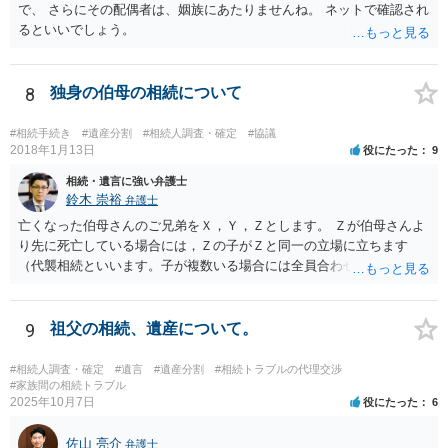
で、 さらにその配偶者は、姻族にあたりませんね。 ネットで確認され
るといいでしょう。
8
独身の伯母の相続について
#相続手続き
#遺産分割
#相続人調査・確定
#協議
2018年1月13日
役にたった
9
相続・遺言に強い弁護士
鈴木 崇裕
弁護士
亡くなった伯母さんのご兄弟をＸ，Ｙ，Ｚとします。 Ｚが伯母さんよ
り先に死亡している場合には，Ｚの子がＺと同一の立場に立ちます
（代襲相続といいます。子が複数いる場合には全員合わせてＺと同一
の取り分です。）。 Ｘ，Ｙ，Ｚ（またＺの子）はそれぞれ３分の１ず
つの相続分を有していますので， そのことを前提として，遺産分割協
議をすることになります（必ずしも３分の１ずつにしなくても，合意
9
祖父の相続、遺産について。
ができれば構いません。）。 今後の対応としては， ①伯母さんの相続
財産（遺産）の全容を整理する（預貯金，有価証券，不動産等の有無
#相続人調査・確定
#遺言
#遺産分割
#相続トラブルの代理交渉
を調べることになります。） ②相続財産に照らし，相続税の申告の準
#家族間の相続トラブル
2025年10月7日
役にたった
6
備をする（税理士の先生にご相談ください。） ③遺産分割協議をする
（ご本人同士で行っても構いませんし，弁護士に相談することもよろ
佐山 亮介
しいと思います。） ことになります。
弁護士