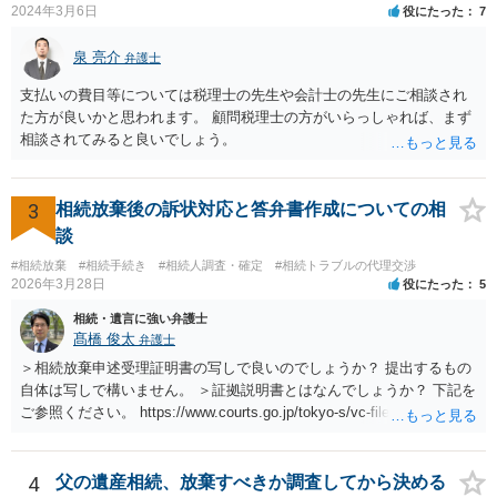
2024年3月6日
役にたった
7
泉 亮介
弁護士
支払いの費目等については税理士の先生や会計士の先生にご相談され
た方が良いかと思われます。 顧問税理士の方がいらっしゃれば、まず
相談されてみると良いでしょう。
3
相続放棄後の訴状対応と答弁書作成についての相
談
#相続放棄
#相続手続き
#相続人調査・確定
#相続トラブルの代理交渉
2026年3月28日
役にたった
5
相続・遺言に強い弁護士
髙橋 俊太
弁護士
＞相続放棄申述受理証明書の写しで良いのでしょうか？ 提出するもの
自体は写しで構いません。 ＞証拠説明書とはなんでしょうか？ 下記を
ご参照ください。 https://www.courts.go.jp/tokyo-s/vc-files/tokyo-s/file/
14-1kisairei.pdf
4
父の遺産相続、放棄すべきか調査してから決める