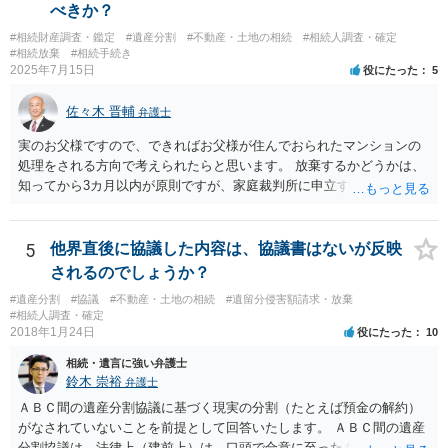
べきか？
#相続財産調査・鑑定
#遺産分割
#不動産・土地の相続
#相続人調査・確定
#相続放棄
#相続手続き
2025年7月15日
役にたった
5
佐々木 晋輔
弁護士
実のお父様ですので、できればお父様が住んでおられたマンションの
処理をされる方向で考えられたらと思います。 放棄するかどうかは、
知ってから3カ月以内が原則ですが、家庭裁判所に申立すれば3カ月の
期間を伸長することができます。 その間に、財産の状況を調査して、
放棄するかどうか決めることができます。 銀行やサラ金が数年も放置
することはありませんので、数年後に借金が発見される可能性はほぼ
5
他界直後に協議した内容は、協議書はないが反映
ありません。 なお、私が扱った相続放棄を検討していた案件で、期間
されるのでしょうか？
伸長して調査したところ、サラ金に対する過払金など相当な財産が見
#遺産分割
#協議
#不動産・土地の相続
#遺留分侵害額請求・放棄
つかったため相続したという事例がありました。
#相続人調査・確定
2018年1月24日
役にたった
10
相続・遺言に強い弁護士
鈴木 崇裕
弁護士
ＡＢＣ間の遺産分割協議に基づく現実の分割（たとえば預金の解約）
がなされていないことを前提として回答いたします。 ＡＢＣ間の遺産
分割協議は，法律上（建前上）は，口頭で合意に至ったものであって