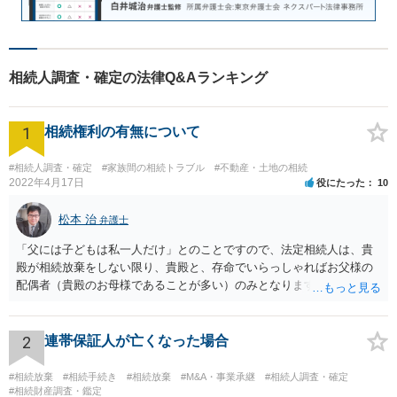
相続人調査・確定の法律Q&Aランキング
1
相続権利の有無について
#相続人調査・確定
#家族間の相続トラブル
#不動産・土地の相続
2022年4月17日
役にたった
10
松本 治
弁護士
「父には子どもは私一人だけ」とのことですので、法定相続人は、貴
殿が相続放棄をしない限り、貴殿と、存命でいらっしゃればお父様の
配偶者（貴殿のお母様であることが多い）のみとなります。遺言がな
い限り、「次男」（お父様の弟）らの相続権は発生しません。
2
連帯保証人が亡くなった場合
#相続放棄
#相続手続き
#相続放棄
#M&A・事業承継
#相続人調査・確定
#相続財産調査・鑑定