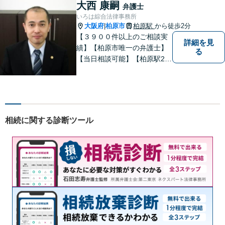
大西 康嗣
弁護士
いろは綜合法律事務所
大阪府
柏原市
柏原駅
から徒歩2分
|
【３９００件以上のご相談実
詳細を見
績】【柏原市唯一の弁護士】
る
【当日相談可能】【柏原駅2
分・堅下駅6分】
相続に関する診断ツール