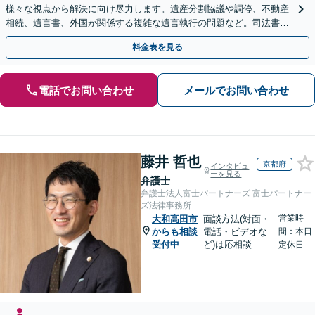
様々な視点から解決に向け尽力します。遺産分割協議や調停、不動産
相続、遺言書、外国が関係する複雑な遺言執行の問題など。司法書士
や税理士とも連携し、円滑な解決を【オンライン面談可】
料金表を見る
電話でお問い合わせ
メールでお問い合わせ
藤井 哲也
京都府
インタビュ
ーを見る
弁護士
弁護士法人富士パートナーズ 富士パートナー
ズ法律事務所
営業時
大和高田市
面談方法(対面・
からも相談
電話・ビデオな
間：本日
受付中
ど)は応相談
定休日