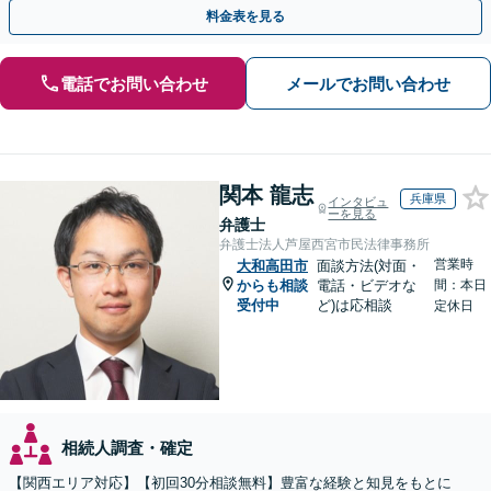
登記など【休日・夜間面談可】【分割払い対応】
料金表を見る
電話でお問い合わせ
メールでお問い合わせ
関本 龍志
兵庫県
インタビュ
ーを見る
弁護士
弁護士法人芦屋西宮市民法律事務所
営業時
大和高田市
面談方法(対面・
からも相談
電話・ビデオな
間：本日
受付中
ど)は応相談
定休日
相続人調査・確定
【関西エリア対応】【初回30分相談無料】豊富な経験と知見をもとに