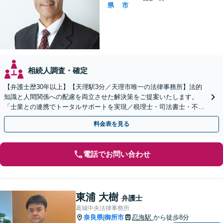
県
市
相続人調査・確定
【弁護士歴30年以上】【天理駅3分／天理市唯一の法律事務所】法的
知識と人間関係への配慮を両立させた解決策をご提案いたします。
「士業との連携でトータルサポートを実現／税理士・司法書士・不動
産鑑定士など」生前対策や遺言書作成もお任せください
料金表を見る
電話でお問い合わせ
東浦 大樹
弁護士
葛城中央法律事務所
奈良県
御所市
忍海駅
から徒歩8分
|