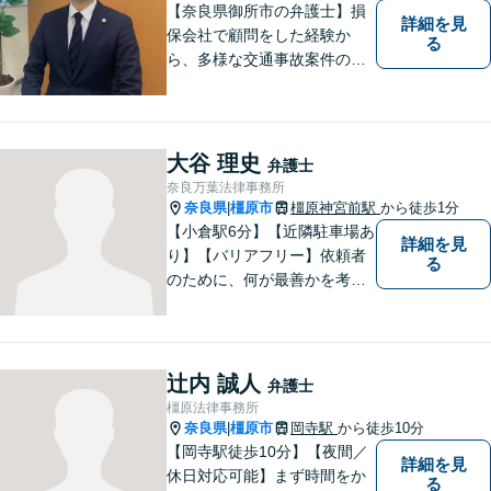
【奈良県御所市の弁護士】損
詳細を見
保会社で顧問をした経験か
る
ら、多様な交通事故案件の対
処が可能です。また、現場で
働く弁護士として、現場目線
からの交渉を得意としていま
す。
大谷 理史
弁護士
奈良万葉法律事務所
奈良県
橿原市
橿原神宮前駅
から徒歩1分
|
【小倉駅6分】【近隣駐車場あ
詳細を見
り】【バリアフリー】依頼者
る
のために、何が最善かを考
え、依頼者に寄り添える弁護
士でありたいと思っていま
す。依頼者の皆様に最善の解
決策を提案し続けます。 よろ
辻内 誠人
弁護士
しくお願いします。
橿原法律事務所
奈良県
橿原市
岡寺駅
から徒歩10分
|
【岡寺駅徒歩10分】【夜間／
詳細を見
休日対応可能】まず時間をか
る