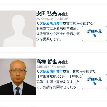
民事を中心に、 ご相談者様へ
最適なリーガルサポートをご
提供しています。
安田 弘光
弁護士
はびきの未来法律事務所
大阪府
羽曳野市
古市駅
から徒歩5分
|
羽曳野市にある法律事務所。
詳細を見
経験豊富な弁護士が最適な解
る
決を提案します。
髙橋 哲也
弁護士
富田林総合法律事務所
大阪府
富田林市
富田林駅
から徒歩3分
|
【富田林駅徒歩2分】【駐車場
詳細を見
完備】お困り事がありました
る
ら、お話をお聞かせくださ
い。一つ一つ丁寧にお話をお
伺いし、最適な解決策をご提
案します。