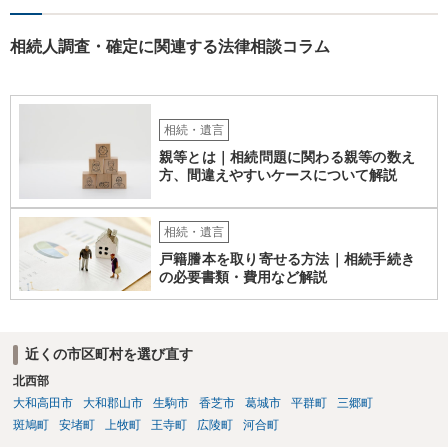
相続人調査・確定に関連する法律相談コラム
相続・遺言
親等とは｜相続問題に関わる親等の数え
方、間違えやすいケースについて解説
相続・遺言
戸籍謄本を取り寄せる方法｜相続手続き
の必要書類・費用など解説
近くの市区町村を選び直す
北西部
大和高田市
大和郡山市
生駒市
香芝市
葛城市
平群町
三郷町
斑鳩町
安堵町
上牧町
王寺町
広陵町
河合町