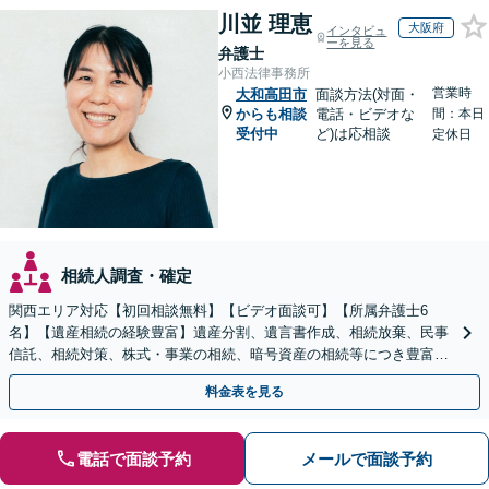
川並 理恵
大阪府
インタビュ
ーを見る
弁護士
小西法律事務所
営業時
大和高田市
面談方法(対面・
からも相談
電話・ビデオな
間：本日
受付中
ど)は応相談
定休日
相続人調査・確定
関西エリア対応【初回相談無料】【ビデオ面談可】【所属弁護士6
名】【遺産相続の経験豊富】遺産分割、遺言書作成、相続放棄、民事
信託、相続対策、株式・事業の相続、暗号資産の相続等につき豊富な
対応実績。【バリアフリー】【完全個室対応】
料金表を見る
電話で面談予約
メールで面談予約