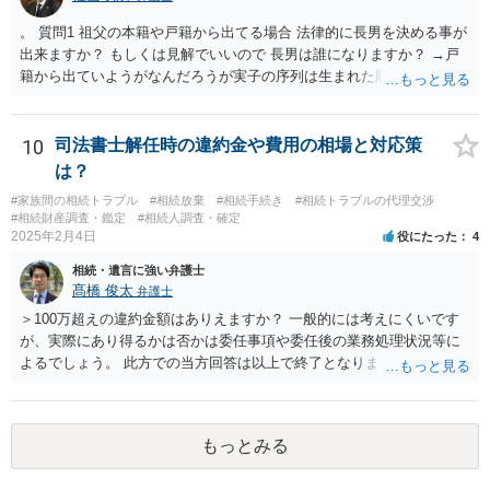
。 質問1 祖父の本籍や戸籍から出てる場合 法律的に長男を決める事が
出来ますか？ もしくは見解でいいので 長男は誰になりますか？ →戸
籍から出ていようがなんだろうが実子の序列は生まれた順ですから、
先方が後から生まれたならばお父様がお祖父様の長男です。 質問2 遺
書が腹違いの長男に向けてある場合 書かれてる内容が最優先にされる
のですか？ →遺書というのが、法律上の遺言の形式を守っている限り
10
司法書士解任時の違約金や費用の相場と対応策
はそのとおりです。 質問3 父が腹違いの長男に法律的に優位になれそ
は？
うな事はありますか？ →遺言が有効な場合、優位に立つことはできま
#家族間の相続トラブル
#相続放棄
#相続手続き
#相続トラブルの代理交渉
せんが、お祖父様が認知症であるなどの「遺言が作れないはずの事
#相続財産調査・鑑定
#相続人調査・確定
情」があるならば①遺言無効確認の訴えを起こすのは一つの手です。
2025年2月4日
役にたった
4
それができない場合は②遺留分侵害額請求で争うほかありません。 質
相続・遺言に強い弁護士
問4 相続トラブルの代理交渉は可能でしょうか。 →一般論としては可
髙橋 俊太
弁護士
能ですが、お伺いする内容ですとお祖父様が亡くなられた後に動くこ
とになるでしょう。
＞100万超えの違約金額はありえますか？ 一般的には考えにくいです
が、実際にあり得るかは否かは委任事項や委任後の業務処理状況等に
よるでしょう。 此方での当方回答は以上で終了となりますが、参考に
なりましたら幸いです。
もっとみる