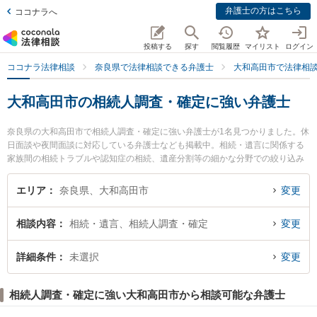
弁護士の方はこちら
ココナラへ
投稿する
探す
閲覧履歴
マイリスト
ログイン
ココナラ法律相談
奈良県で法律相談できる弁護士
大和高田市で法律相
大和高田市の相続人調査・確定に強い弁護士
奈良県の大和高田市で相続人調査・確定に強い弁護士が1名見つかりました。休
日面談や夜間面談に対応している弁護士なども掲載中。相続・遺言に関係する
家族間の相続トラブルや認知症の相続、遺産分割等の細かな分野での絞り込み
検索もでき便利です。特に一法律事務所の射場 守夫弁護士のプロフィール情報
や弁護士費用、強みなどが注目されています。『大和高田市で土日や夜間に発
エリア
奈良県、大和高田市
変更
生した相続人調査・確定のトラブルを今すぐに弁護士に相談したい』『相続人
調査・確定のトラブル解決の実績豊富な近くの弁護士を検索したい』『初回相
相談内容
相続・遺言、相続人調査・確定
変更
談無料で相続人調査・確定を法律相談できる大和高田市内の弁護士に相談予約
したい』などでお困りの相談者さんにおすすめです。
詳細条件
未選択
変更
相続人調査・確定に強い大和高田市から相談可能な弁護士