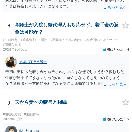
あれば、生前贈与を受けたことになります。相続の際、生前贈与され
を設定。 などがあり得るかと思われます。
た分は持戻しされることになります。
8
弁護士が入院し復代理人も対応せず、着手金の返
金は可能か？
#生前贈与
#遺産分割
#調停
#不動産・土地の相続
#家族間の相続トラブル
#売掛金回収
2024年9月30日
役にたった
8
高島 秀行
弁護士
最初に支払った着手金が返金されないのはなぜでしょうか？依頼した
仕事が途中でできなくなったのに、返金しなくても良いのでしょう
か？消費者が一方的に不利になる契約は無効ではありませんか？
着手金は、前の弁護士が倒れるまでにやった仕事に応じて清算する義
務があると思います。 倒れた弁護士が所属する弁護士会に相談さ
れた方がよいと思います。 倒れた弁護士は脳梗塞で倒れたようで
9
夫から妻への贈与と相続。
すが、 判断能力があり、復代理を倒れた弁護士の判断で復代理を
選任したのか 即ち、復代理人の選任は有効なのかという問題もあ
#相続税対策
#生前贈与
ると思います。
2023年9月6日
役にたった
5
関 大河
弁護士