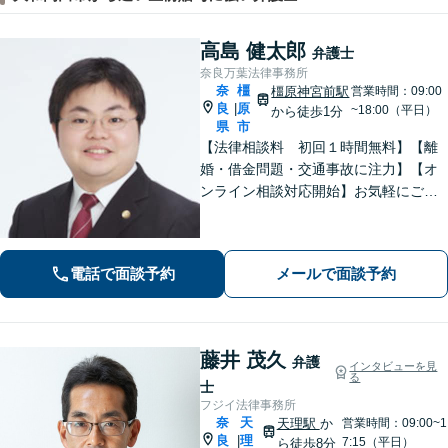
高島 健太郎
弁護士
奈良万葉法律事務所
奈
橿
橿原神宮前駅
営業時間：09:00
良
原
|
~18:00（平日）
から徒歩1分
県
市
【法律相談料 初回１時間無料】【離
婚・借金問題・交通事故に注力】【オ
ンライン相談対応開始】お気軽にご相
談ください。トラブル解決に向けて、
最善の方法を、知恵を絞って考え抜き
ます。【土日・夜間相談に対応】
電話で面談予約
メールで面談予約
藤井 茂久
弁護
インタビューを見
る
士
フジイ法律事務所
奈
天
天理駅
か
営業時間：09:00~1
良
理
|
7:15（平日）
ら徒歩8分