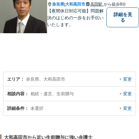
奈良県
大和高田市
高田駅
から徒歩8分
|
【夜間休日対応可能】問題解
詳細を見
決のはじめの一歩をお手伝い
る
いたします。
エリア
奈良県、大和高田市
変更
相談内容
相続・遺言、生前贈与
変更
詳細条件
未選択
変更
大和高田市から近い生前贈与に強い弁護士