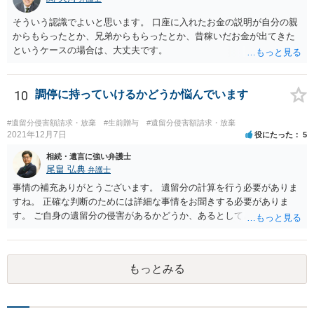
そういう認識でよいと思います。 口座に入れたお金の説明が自分の親
からもらったとか、兄弟からもらったとか、昔稼いだお金が出てきた
というケースの場合は、大丈夫です。
10
調停に持っていけるかどうか悩んでいます
#遺留分侵害額請求・放棄
#生前贈与
#遺留分侵害額請求・放棄
2021年12月7日
役にたった
5
相続・遺言に強い弁護士
尾畠 弘典
弁護士
事情の補充ありがとうございます。 遺留分の計算を行う必要がありま
すね。 正確な判断のためには詳細な事情をお聞きする必要がありま
す。 ご自身の遺留分の侵害があるかどうか、あるとしてどの程度の金
額となるかを正確に把握されたいのであれば、一度お近くの弁護士に
相談されるのが良いと思います。
もっとみる