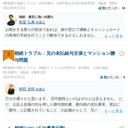
ご相談されるのもひとつの方法です。
#家族間の相続トラブル
#生前贈与
#成年後見(生前の財産管理)
#協議
#調停
2022年6月1日
役にたった
16
相続・遺言に強い弁護士
尾畠 弘典
弁護士
お聞きする限りの状況であれば、銀行窓口で通帳とキャッシュカード
の再発行手続を行うことで解決できるかもしれません。
3
相続トラブル：兄の未払給与主張とマンション贈
与問題
#家族間の相続トラブル
#相続トラブルの代理交渉
#不動産・土地の相続
#生前贈与
#協議
#遺産分割
2025年2月5日
役にたった
6
和田 史郎
弁護士
①その通りだと思います。 ②可能性といのはゼロとは言えません。 た
だ、公証人役場の印を押した贈与契約書、贈与税の支払事実、登記に
「贈与」と記載されていること、の証拠からして、兄の主張は通らな
いようには思います。 ③④その通りだと思います。 話し合いで折り合
わなければ、遺産分割調停を申し立てて進めるのがベターのような気
がしますね。