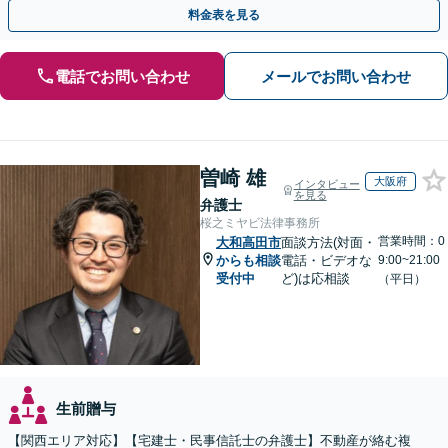
継、不動産相続など」【完全個室対応】【休日・夜間相談可】
料金表を見る
電話でお問い合わせ
メールでお問い合わせ
曽崎 雄
大阪府
インタビュー
を見る
弁護士
桜之ミヤビ法律事務所
営業時間：0
大和高田市
面談方法(対面・
からも相談
電話・ビデオな
9:00~21:00
受付中
ど)は応相談
（平日）
生前贈与
【関西エリア対応】【宅建士・民事信託士の弁護士】不動産が絡む複