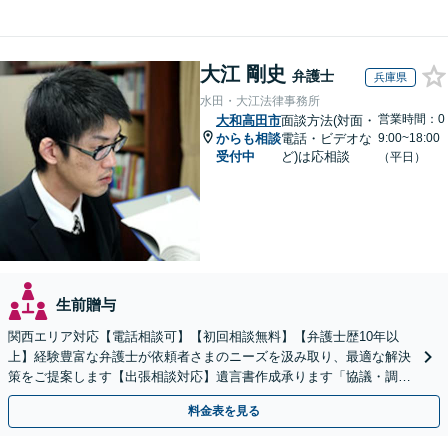
大江 剛史
弁護士
兵庫県
水田・大江法律事務所
営業時間：0
大和高田市
面談方法(対面・
からも相談
電話・ビデオな
9:00~18:00
受付中
ど)は応相談
（平日）
生前贈与
関西エリア対応【電話相談可】【初回相談無料】【弁護士歴10年以
上】経験豊富な弁護士が依頼者さまのニーズを汲み取り、最適な解決
策をご提案します【出張相談対応】遺言書作成承ります「協議・調
停・審判どの段階でも相談OK」【分割・後払い利用可】
料金表を見る