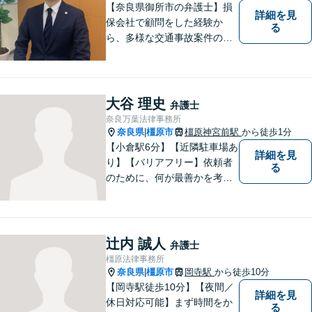
【奈良県御所市の弁護士】損
詳細を見
保会社で顧問をした経験か
る
ら、多様な交通事故案件の対
処が可能です。また、現場で
働く弁護士として、現場目線
からの交渉を得意としていま
す。
大谷 理史
弁護士
奈良万葉法律事務所
奈良県
橿原市
橿原神宮前駅
から徒歩1分
|
【小倉駅6分】【近隣駐車場あ
詳細を見
り】【バリアフリー】依頼者
る
のために、何が最善かを考
え、依頼者に寄り添える弁護
士でありたいと思っていま
す。依頼者の皆様に最善の解
決策を提案し続けます。 よろ
辻内 誠人
弁護士
しくお願いします。
橿原法律事務所
奈良県
橿原市
岡寺駅
から徒歩10分
|
【岡寺駅徒歩10分】【夜間／
詳細を見
休日対応可能】まず時間をか
る