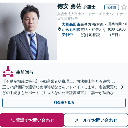
徳安 勇佑
弁護士
京都府
弁護士法人富士パートナーズ 富士パートナー
ズ法律事務所
営業時間：0
大和高田市
面談方法(対面・
からも相談
電話・ビデオな
9:00~19:00
受付中
ど)は応相談
（平日）
生前贈与
【不動産相続に特化】不動産業者や税理士、司法書士等とも連携し、
正しい評価額や適切な売却時期などをアドバイスします。名義変更な
どの手続きもサポート【ミスのない公正証書遺言】弁護士が法的な観
点から遺言書を作成します。
料金表を見る
電話でお問い合わせ
メールでお問い合わせ