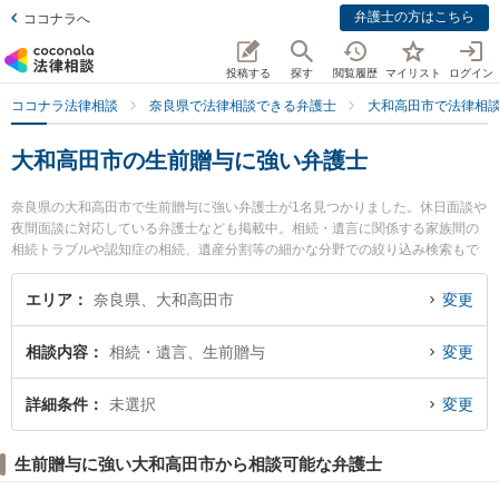
弁護士の方はこちら
ココナラへ
投稿する
探す
閲覧履歴
マイリスト
ログイン
ココナラ法律相談
奈良県で法律相談できる弁護士
大和高田市で法律相
大和高田市の生前贈与に強い弁護士
奈良県の大和高田市で生前贈与に強い弁護士が1名見つかりました。休日面談や
夜間面談に対応している弁護士なども掲載中。相続・遺言に関係する家族間の
相続トラブルや認知症の相続、遺産分割等の細かな分野での絞り込み検索もで
き便利です。特に一法律事務所の射場 守夫弁護士のプロフィール情報や弁護士
費用、強みなどが注目されています。『大和高田市で土日や夜間に発生した生
エリア
奈良県、大和高田市
変更
前贈与のトラブルを今すぐに弁護士に相談したい』『生前贈与のトラブル解決
の実績豊富な近くの弁護士を検索したい』『初回相談無料で生前贈与を法律相
相談内容
相続・遺言、生前贈与
変更
談できる大和高田市内の弁護士に相談予約したい』などでお困りの相談者さん
におすすめです。
詳細条件
未選択
変更
生前贈与に強い大和高田市から相談可能な弁護士