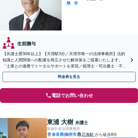
県
市
生前贈与
【弁護士歴30年以上】【天理駅3分／天理市唯一の法律事務所】法的
知識と人間関係への配慮を両立させた解決策をご提案いたします。
「士業との連携でトータルサポートを実現／税理士・司法書士・不動
産鑑定士など」生前対策や遺言書作成もお任せください
料金表を見る
電話でお問い合わせ
東浦 大樹
弁護士
葛城中央法律事務所
奈良県
御所市
忍海駅
から徒歩8分
|