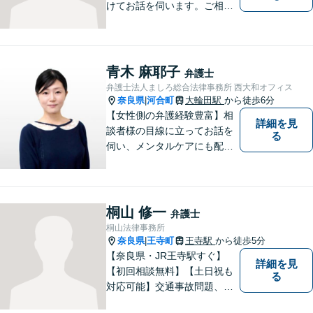
けてお話を伺います。ご相談
者の思いを十分お聞きし、そ
の実現に向けてサポートいた
します。【地域に根ざした弁
護士】地域密着型のアットホ
青木 麻耶子
弁護士
ームなリーガルサービスをご
弁護士法人ましろ総合法律事務所 西大和オフィス
提供させていただきます。
奈良県
河合町
大輪田駅
から徒歩6分
|
【女性側の弁護経験豊富】相
詳細を見
談者様の目線に立ってお話を
る
伺い、メンタルケアにも配慮
しながら、懇切丁寧に対応し
ます。【離婚/債務整理】あら
ゆる法的手段を駆使した解決
策をご提案【LINE利用可】
桐山 修一
弁護士
【平日夜間、土日祝日、応相
桐山法律事務所
談】
奈良県
王寺町
王寺駅
から徒歩5分
|
【奈良県・JR王寺駅すぐ】
詳細を見
【初回相談無料】【土日祝も
る
対応可能】交通事故問題、遺
産相続問題、離婚問題などの