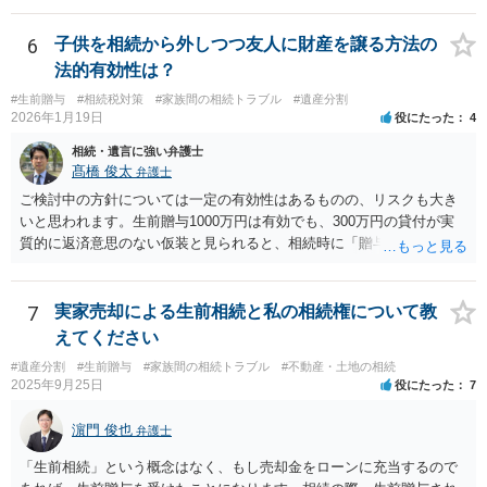
6
子供を相続から外しつつ友人に財産を譲る方法の
法的有効性は？
#生前贈与
#相続税対策
#家族間の相続トラブル
#遺産分割
2026年1月19日
役にたった
4
相続・遺言に強い弁護士
髙橋 俊太
弁護士
ご検討中の方針については一定の有効性はあるものの、リスクも大き
いと思われます。生前贈与1000万円は有効でも、300万円の貸付が実
質的に返済意思のない仮装と見られると、相続時に「贈与」と評価さ
れ、子から遺留分侵害額請求を受ける可能性があります。 その他の方
法として考えられるものとしては、 ①信託（家族信託・目的信託） 財
産を信託口に移し、受託者（信頼できる友人や専門職）に管理させ、
7
実家売却による生前相続と私の相続権について教
・生存中はあなたの生活費・介護費に優先充当 ・残余を友人や慈善団
えてください
体へ と使途を厳格に指定。相続ではなく信託帰属になるため、子の関
#遺産分割
#生前贈与
#家族間の相続トラブル
#不動産・土地の相続
与を大きく排除できます。 ②遺言＋生命保険の組合せ 生活資金は手元
2025年9月25日
役にたった
7
に残し、余剰資金で受取人を友人・団体にした保険を活用。保険金は
相続財産とは別枠で、遺留分対策にも有効と思われます。 ③負担付死
濵門 俊也
弁護士
因贈与 「介護・見守り等を条件に、死亡時に財産を渡す」契約。条件
不履行なら無効にでき、老後の安心を担保できます。 ④ 寄附予約＋解
「生前相続」という概念はなく、もし売却金をローンに充当するので
除条件 慈善団体への寄附を予約しつつ、資金不足時は解除できる条項