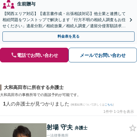
生前贈与
【関西エリア対応】【遺言書作成・出張相談対応】他士業と連携して
相続問題をワンストップで解決します「行方不明の相続人調査もお任
せください」遺産分割／相続放棄／相続人調査／遺留分侵害額請求／
登記など【休日・夜間面談可】【分割払い対応】
料金表を見る
電話でお問い合わせ
メールでお問い合わせ
大和高田市に所在する弁護士
大和高田市の事務所等での面談予約が可能です。
1
人の弁護士が見つかりました
(検索結果について詳しくは
こちら
)
1件中 1-1件を表示
射場 守夫
弁護士
一法律事務所