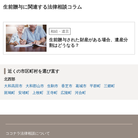
生前贈与に関連する法律相談コラム
相続・遺言
生前贈与された財産がある場合、遺産分
割はどうなる？
近くの市区町村を選び直す
北西部
大和高田市
大和郡山市
生駒市
香芝市
葛城市
平群町
三郷町
斑鳩町
安堵町
上牧町
王寺町
広陵町
河合町
ココナラ法律相談について