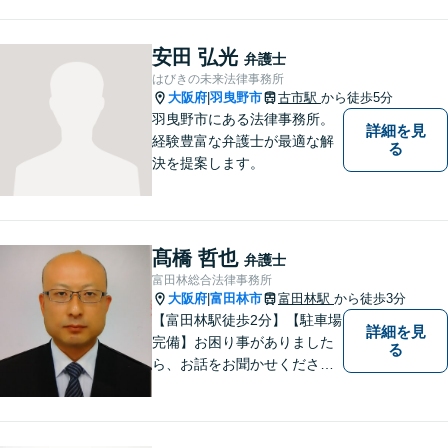
民事を中心に、 ご相談者様へ
最適なリーガルサポートをご
提供しています。
安田 弘光
弁護士
はびきの未来法律事務所
大阪府
羽曳野市
古市駅
から徒歩5分
|
羽曳野市にある法律事務所。
詳細を見
経験豊富な弁護士が最適な解
る
決を提案します。
髙橋 哲也
弁護士
富田林総合法律事務所
大阪府
富田林市
富田林駅
から徒歩3分
|
【富田林駅徒歩2分】【駐車場
詳細を見
完備】お困り事がありました
る
ら、お話をお聞かせくださ
い。一つ一つ丁寧にお話をお
伺いし、最適な解決策をご提
案します。