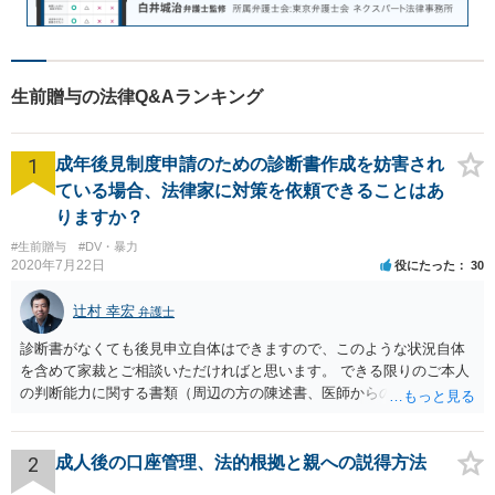
生前贈与の法律Q&Aランキング
1
成年後見制度申請のための診断書作成を妨害され
ている場合、法律家に対策を依頼できることはあ
りますか？
#生前贈与
#DV・暴力
2020年7月22日
役にたった
30
辻村 幸宏
弁護士
診断書がなくても後見申立自体はできますので、このような状況自体
を含めて家裁とご相談いただければと思います。 できる限りのご本人
の判断能力に関する書類（周辺の方の陳述書、医師からの聴取書等）
を整え、家裁の鑑定を経る前提で鑑定費用の予納金を用意し、申立て
をしていただければそこから先は進むのではないかと存じます。 ま
た、Aさんの意向を酌みすぎるあまりに後見申立ができない状況にして
2
成人後の口座管理、法的根拠と親への説得方法
いる施設の問題もありますので、当該地域の地域包括支援センターに