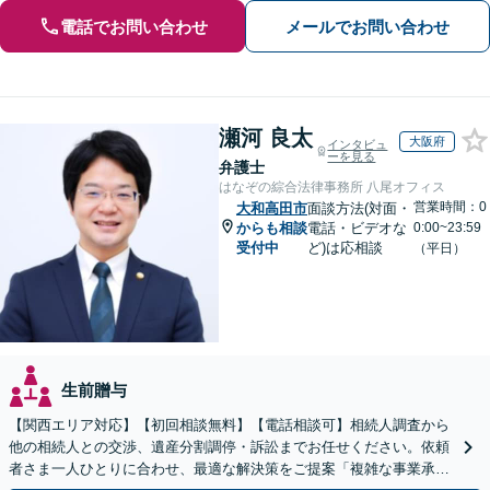
電話でお問い合わせ
メールでお問い合わせ
瀬河 良太
大阪府
インタビュ
ーを見る
弁護士
はなぞの綜合法律事務所 八尾オフィス
営業時間：0
大和高田市
面談方法(対面・
からも相談
電話・ビデオな
0:00~23:59
受付中
ど)は応相談
（平日）
生前贈与
【関西エリア対応】【初回相談無料】【電話相談可】相続人調査から
他の相続人との交渉、遺産分割調停・訴訟までお任せください。依頼
者さま一人ひとりに合わせ、最適な解決策をご提案「複雑な事業承