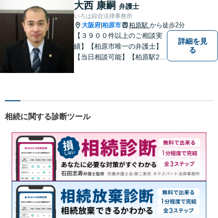
大西 康嗣
弁護士
いろは綜合法律事務所
大阪府
柏原市
柏原駅
から徒歩2分
|
【３９００件以上のご相談実
詳細を見
績】【柏原市唯一の弁護士】
る
【当日相談可能】【柏原駅2
分・堅下駅6分】
相続に関する診断ツール