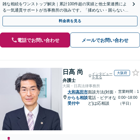
雑な相続をワンストップ解決｜累計100件超の実績と他士業連携によ
る一気通貫サポートが当事務所の強みです。「揉めない・困らない相
続」を形にします。
料金表を見る
電話でお問い合わせ
メールでお問い合わせ
日髙 尚
大阪府
インタビュー
を見る
弁護士
大園・日髙法律事務所
営業時間：1
大和高田市
面談方法(対面・
からも相談
電話・ビデオな
0:00~18:00
受付中
ど)は応相談
（平日）