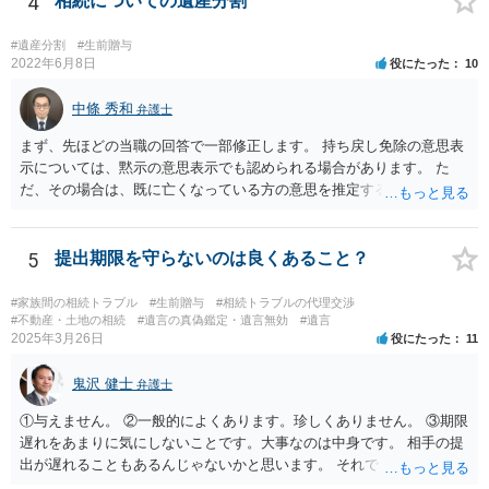
4
相続についての遺産分割
#遺産分割
#生前贈与
2022年6月8日
役にたった
10
中條 秀和
弁護士
まず、先ほどの当職の回答で一部修正します。 持ち戻し免除の意思表
示については、黙示の意思表示でも認められる場合があります。 た
だ、その場合は、既に亡くなっている方の意思を推定することになり
ますので、なかなか立証のハードルは高いと思われます。それゆえ、
持ち戻し免除の意思表示は書面で明確にしておいていただくべきとい
う結論は変わりません。 誤解を与えるような回答でした。失礼しまし
5
提出期限を守らないのは良くあること？
た。 文言については、「〇〇に対する生前贈与による特別受益の持ち
戻しをすべて免除する」というのがオーソドックスなものですが、ご
#家族間の相続トラブル
#生前贈与
#相続トラブルの代理交渉
心配ならば、弁護士のところに行って、特別受益となりそうな贈与に
#不動産・土地の相続
#遺言の真偽鑑定・遺言無効
#遺言
2025年3月26日
役にたった
11
ついて説明した上で、適切な文言についてご相談してみてはいかがで
しょうか。
鬼沢 健士
弁護士
①与えません。 ②一般的によくあります。珍しくありません。 ③期限
遅れをあまりに気にしないことです。大事なのは中身です。 相手の提
出が遅れることもあるんじゃないかと思います。 それでもあなた有利
にはなりません。