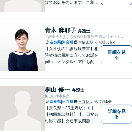
けてお話を伺います。ご相談
者の思いを十分お聞きし、そ
の実現に向けてサポートいた
します。【地域に根ざした弁
護士】地域密着型のアットホ
青木 麻耶子
弁護士
ームなリーガルサービスをご
弁護士法人ましろ総合法律事務所 西大和オフィス
提供させていただきます。
奈良県
河合町
大輪田駅
から徒歩6分
|
【女性側の弁護経験豊富】相
詳細を見
談者様の目線に立ってお話を
る
伺い、メンタルケアにも配慮
しながら、懇切丁寧に対応し
ます。【離婚/債務整理】あら
ゆる法的手段を駆使した解決
策をご提案【LINE利用可】
桐山 修一
弁護士
【平日夜間、土日祝日、応相
桐山法律事務所
談】
奈良県
王寺町
王寺駅
から徒歩5分
|
【奈良県・JR王寺駅すぐ】
詳細を見
【初回相談無料】【土日祝も
る
対応可能】交通事故問題、遺
産相続問題、離婚問題などの