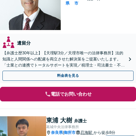
県
市
遺留分
【弁護士歴30年以上】【天理駅3分／天理市唯一の法律事務所】法的
知識と人間関係への配慮を両立させた解決策をご提案いたします。
「士業との連携でトータルサポートを実現／税理士・司法書士・不動
産鑑定士など」生前対策や遺言書作成もお任せください
料金表を見る
電話でお問い合わせ
東浦 大樹
弁護士
葛城中央法律事務所
奈良県
御所市
忍海駅
から徒歩8分
|