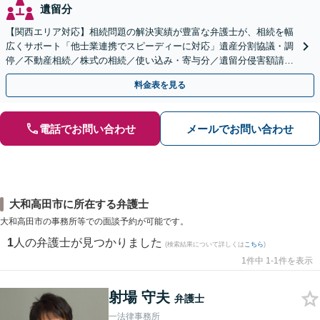
遺留分
【関西エリア対応】相続問題の解決実績が豊富な弁護士が、相続を幅
広くサポート「他士業連携でスピーディーに対応」遺産分割協議・調
停／不動産相続／株式の相続／使い込み・寄与分／遺留分侵害額請求
／相続放棄（借金の相続）／遺言書作成
料金表を見る
電話でお問い合わせ
メールでお問い合わせ
大和高田市に所在する弁護士
大和高田市の事務所等での面談予約が可能です。
1
人の弁護士が見つかりました
(検索結果について詳しくは
こちら
)
1件中 1-1件を表示
射場 守夫
弁護士
一法律事務所