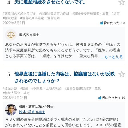
4
夫に遺産相続をさせたくないです。
#家族間の相続トラブル
#自筆証書遺言の作成
#遺留分侵害額請求・放棄
#遺言
#相続放棄
#遺言の真偽鑑定・遺言無効
2022年3月1日
役にたった
8
匿名B
弁護士
あなたのお考えが実現できるかどうかは、民法８９２条の「廃除」の
請求を家庭裁判所で認めてもらえるかどうか、です。「廃除」の理由
となる事実関係は、「虐待」をうけたか、「重大な侮辱」を受けた
か、推定相続人たる夫に「その他著しい非行」があったか否かです。
「廃除」は遺言でも可能です（民法８９３条）。 弁護士に具体的な事
情を話して相談して、「廃除」が可能か、実際に法律相談を受けるこ
5
他界直後に協議した内容は、協議書はないが反映
とをお勧めします。
されるのでしょうか？
#遺産分割
#協議
#不動産・土地の相続
#遺留分侵害額請求・放棄
#相続人調査・確定
2018年1月24日
役にたった
10
相続・遺言に強い弁護士
鈴木 崇裕
弁護士
ＡＢＣ間の遺産分割協議に基づく現実の分割（たとえば預金の解約）
がなされていないことを前提として回答いたします。 ＡＢＣ間の遺産