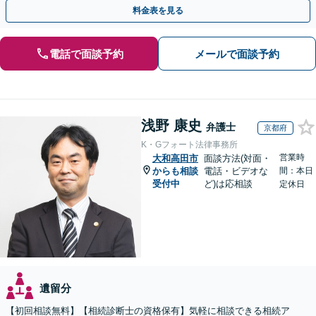
対応実績。【バリアフリー】【完全個室対応】
料金表を見る
電話で面談予約
メールで面談予約
浅野 康史
弁護士
京都府
K・Gフォート法律事務所
営業時
大和高田市
面談方法(対面・
からも相談
電話・ビデオな
間：本日
受付中
ど)は応相談
定休日
遺留分
【初回相談無料】【相続診断士の資格保有】気軽に相談できる相続ア