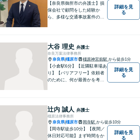
【奈良県御所市の弁護士】損
詳細を見
保会社で顧問をした経験か
る
ら、多様な交通事故案件の対
処が可能です。また、現場で
働く弁護士として、現場目線
からの交渉を得意としていま
す。
大谷 理史
弁護士
奈良万葉法律事務所
奈良県
橿原市
橿原神宮前駅
から徒歩1分
|
【小倉駅6分】【近隣駐車場あ
詳細を見
り】【バリアフリー】依頼者
る
のために、何が最善かを考
え、依頼者に寄り添える弁護
士でありたいと思っていま
す。依頼者の皆様に最善の解
決策を提案し続けます。 よろ
辻内 誠人
弁護士
しくお願いします。
橿原法律事務所
奈良県
橿原市
岡寺駅
から徒歩10分
|
【岡寺駅徒歩10分】【夜間／
詳細を見
休日対応可能】まず時間をか
る