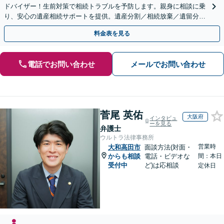
ドバイザー！生前対策で相続トラブルを予防します。親身に相談に乗
り、安心の遺産相続サポートを提供。遺産分割／相続放棄／遺留分も
お任せ！【出張サポート】【完全個室】【丸太町駅6分】
料金表を見る
電話でお問い合わせ
メールでお問い合わせ
菅尾 英佑
大阪府
インタビュ
ーを見る
弁護士
ウルトラ法律事務所
営業時
大和高田市
面談方法(対面・
からも相談
電話・ビデオな
間：本日
受付中
ど)は応相談
定休日