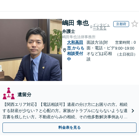
嶋田 隼也
京都府
インタビュ
ーを見る
弁護士
嶋田隼也法律事務所
大和高田
面談方法(対
営業時間：0
市
からも
面・電話・ビデ
9:00~19:00
相談受付
オなど)は応相
（土日祝日）
中
談
遺留分
【関西エリア対応】【電話相談可】遺産の分け方にお困りの方。相続
する財産が少ない？と心配の方。家族がトラブルにならないような遺
言書を残したい方。不動産がらみの相続、その他多数解決事例あり。
親身に対応します【夜間・休日面談】【初回相談無料】
料金表を見る