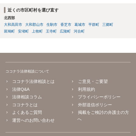
の判断能力など事情によります。 弁護士に面談で詳しい事情を話し
て相談された方がよいと思います。
近くの市区町村を選び直す
北西部
大和高田市
大和郡山市
生駒市
香芝市
葛城市
平群町
三郷町
斑鳩町
安堵町
上牧町
王寺町
広陵町
河合町
ココナラ法律相談について
ココナラ法律相談とは
ご意見・ご要望
法律Q&A
利用規約
法律相談コラム
プライバシーポリシー
ココナラとは
外部送信ポリシー
よくあるご質問
掲載をご検討の弁護士の方
へ
運営へのお問い合わせ