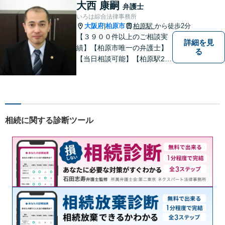
大西 康嗣
弁護士
いろは綜合法律事務所
大阪府
柏原市
柏原駅
から徒歩2分
|
【３９００件以上のご相談実
詳細を見
績】【柏原市唯一の弁護士】
る
【当日相談可能】【柏原駅2
分・堅下駅6分】
相続に関する診断ツール