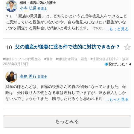
相続・遺言に強い弁護士
捺印する前に、相談者様も別の弁護士に相談して確認してもらうので
小寺 弘通
弁護士
もいいと思います。 ⑵振込先が弁護士宛であることについて 代理人弁
護士の預り口座を振込先とするのはよくあることです。 問題ないと思
１） 「親族の意見書」は、どちらかというと成年後見人をつけること
います。
に反対している親族がいないかや、自ら後見人になりたい親族がいな
いかを調査する意味合いが強いと考えられます。 そのため、ご相談の
ご事情であれば無視してしまっても特に不都合はないと考えられま
す。 ２） 場合によっては、介護や被後見人の財産の処分等に関して、
後見人から相談があることも考えられます。 また、お祖母さんがお亡
10
父の遺産が後妻に渡る件で法的に対抗できるか？
くなりになった場合、相続人となる可能性がありますが、 その場合は
相続放棄されれば問題ありません。 ３） 完全に拒否する方法はないか
#相続トラブルの代理交渉
#遺言
#相続財産調査・鑑定
#遺留分侵害額請求・放棄
もしれませんが、 関わりを持ちたくないとのことでしたら、親族の意
2026年3月16日
役にたった
4
見書にその旨を記載して提出しておけば良いかも知れません。 後見人
としても、関わりを拒否している親族にあえて連絡をしてくる可能性
高島 秀行
弁護士
は低いと考えられます。 以上、ご参考になさってください。
財産のほとんどは、多額の後妻さん名義の保険になっていました。保
険は、受け取り人の物となる事は理解していますが、泣き寝入りしか
ないんでしょうか？また、贈与しただろうと思われる現金の引き出し
も数年ありました。この現金についても泣き寝入りしかないんでしょ
うか？ 保険は原則として受取人のものですが、遺産全体での保険金
の割合が高い場合、掛け金が一括払いで、保険金が掛け金の額と同様
もっとみる
の額の場合などは特別受益として遺留分の対象となる可能性がありま
す。 多額の現金の引き出しは、相手に渡ったかどうか、そのとき父