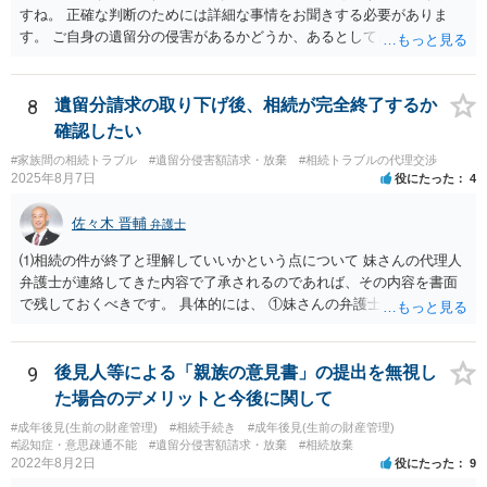
すね。 正確な判断のためには詳細な事情をお聞きする必要がありま
す。 ご自身の遺留分の侵害があるかどうか、あるとしてどの程度の金
額となるかを正確に把握されたいのであれば、一度お近くの弁護士に
相談されるのが良いと思います。
8
遺留分請求の取り下げ後、相続が完全終了するか
確認したい
#家族間の相続トラブル
#遺留分侵害額請求・放棄
#相続トラブルの代理交渉
2025年8月7日
役にたった
4
佐々木 晋輔
弁護士
⑴相続の件が終了と理解していいかという点について 妹さんの代理人
弁護士が連絡してきた内容で了承されるのであれば、その内容を書面
で残しておくべきです。 具体的には、 ①妹さんの弁護士に対して、連
絡してきた内容（遺留分請求は取り下げる、唯一執行されていない母
の預金を振り込めば終了など）を記載した合意書等の書面を作成して
もらう。 ②相談者様はその書面の内容をしっかり確認する。納得でき
9
後見人等による「親族の意見書」の提出を無視し
ない部分があれば、説明を求めたり、修正を求める。 なお、相続に
た場合のデメリットと今後に関して
関してお互いに債権債務がないことを確認する旨を記載してもらいま
#成年後見(生前の財産管理)
#相続手続き
#成年後見(生前の財産管理)
しょう。その記載があれば、相続の件は終了となります。 ③合意書等
#認知症・意思疎通不能
#遺留分侵害額請求・放棄
#相続放棄
が納得できる内容になれば、お互いに署名捺印する。 という流れで
2022年8月2日
役にたった
9
す。 合意書等に署名捺印してもいいか不安があるようでしたら、署名