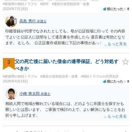
になりそうな場合、 そのまま１００万円を和解案として提示しても、
#家族間の相続トラブル
#調停
#遺留分侵害額請求・放棄
判決と変わらないなら払う側としてはあまり和解に応じようという気
2024年7月18日
役にたった
8
にはなりにくいです。 他方で、７０万円で和解を提示した場合、 「こ
のまま判決で１００万円支払いとなるより、７０万円でまとめた方が
高島 秀行
弁護士
マシ」ということで、 合意の可能性が出てきます。 応じるかどうか
は、判決になったらどうなりそうか、という点についての検討が不可
印鑑登録が代理でなされたとしても、母が公証役場に行って その内容
欠ですので、 初めに述べた通り、代理人と相談するか、資料を持って
でよいと公証人に説明をして遺言書を作成したら 遺言書は有効となり
面談相談に行ってみることをお勧めします。
ます。 むしろ、 公正証書作成前後に下記の事情があったことが証明で
きれば判断能力がなく 無効だったと主張することが可能です。 翌年1
月に携帯が新しくなった母からの第一声は「ここにいたら殺される」
「面会に来てくれ」で、長男に聞くと「面会は出来ない。俺は携帯電
3
父の死亡後に届いた借金の連帯保証、どう対処す
話の使い方を教える為に会っている」「母の話は聞かなくて良い」と
べきか
電話が切れました。その後の電話でも「食事に毒が入っている」「体
#家族間の相続トラブル
#遺留分侵害額請求・放棄
#相続トラブルの代理交渉
にチップが埋められている」等、おかしかったです。 当時の診療記
2026年4月23日
役にたった
8
録、介護認定の資料、介護記録を取得して 弁護士に面談で相談された
方がよいと思います。
小峰 将太郎
弁護士
相続人間で地域が離れている場合には、どのように弁護士を探すかも
難しいとは思います。 ご家族で検討の上で、よい解決になることをお
祈り申し上げます。