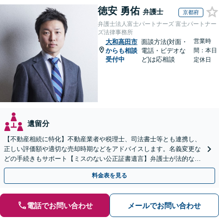
徳安 勇佑
弁護士
京都府
弁護士法人富士パートナーズ 富士パートナー
ズ法律事務所
営業時
大和高田市
面談方法(対面・
からも相談
電話・ビデオな
間：本日
受付中
ど)は応相談
定休日
遺留分
【不動産相続に特化】不動産業者や税理士、司法書士等とも連携し、
正しい評価額や適切な売却時期などをアドバイスします。名義変更な
どの手続きもサポート【ミスのない公正証書遺言】弁護士が法的な観
点から遺言書を作成します。
料金表を見る
電話でお問い合わせ
メールでお問い合わせ