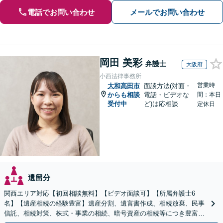
電話でお問い合わせ
メールでお問い合わせ
岡田 美彩
弁護士
大阪府
小西法律事務所
営業時
大和高田市
面談方法(対面・
からも相談
電話・ビデオな
間：本日
受付中
ど)は応相談
定休日
遺留分
関西エリア対応【初回相談無料】【ビデオ面談可】【所属弁護士6
名】【遺産相続の経験豊富】遺産分割、遺言書作成、相続放棄、民事
信託、相続対策、株式・事業の相続、暗号資産の相続等につき豊富な