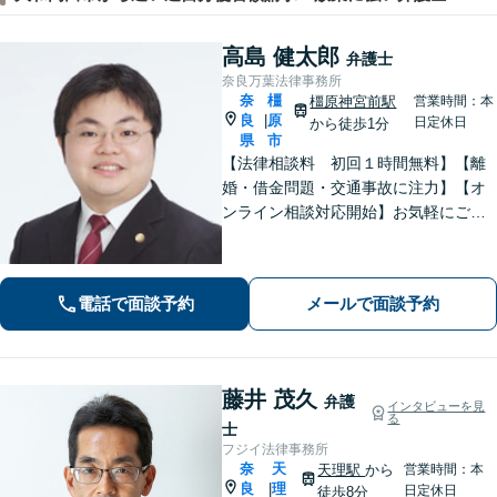
高島 健太郎
弁護士
奈良万葉法律事務所
奈
橿
橿原神宮前駅
営業時間：本
良
原
|
日定休日
から徒歩1分
県
市
【法律相談料 初回１時間無料】【離
婚・借金問題・交通事故に注力】【オ
ンライン相談対応開始】お気軽にご相
談ください。トラブル解決に向けて、
最善の方法を、知恵を絞って考え抜き
ます。【土日・夜間相談に対応】
電話で面談予約
メールで面談予約
藤井 茂久
弁護
インタビューを見
る
士
フジイ法律事務所
奈
天
天理駅
から
営業時間：本
良
理
|
日定休日
徒歩8分