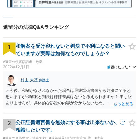
遺留分の法律Q&Aランキング
1
和解案を受け容れないと判決で不利になると聞い
ていますが実際は如何なものでしょうか？
#遺留分侵害額請求・放棄
2022年12月1日
役にたった
12
村山 大基
弁護士
＞今後、和解がなされなかった場合は最終準備書面から判決に至ると
思いますが和解案と判決はほぼ差異はないと考えられますか？ 申し訳
ありませんが、具体的な訴訟の内容が分からないため、 何とも回答が
難しい、といわざるを得ません。 繰り返しになりますが、事情をよく
わかっている代理人弁護士に聞くか、 訴訟資料を持って面談相談に行
ってみましょう。 その上で、一般論として回答するなら、和解案と判
2
公正証書遺言書を無効にする事は出来ないか、ご
決は（ケースによって程度の差はあっても）食い違うことが多いで
相談したいです。
す。 金額は適当ですが、例えば判決で１００万円支払え、という結論
#遺言の真偽鑑定・遺言無効
#成年後見(生前の財産管理)
#遺言