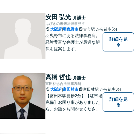
民事を中心に、 ご相談者様へ
最適なリーガルサポートをご
提供しています。
安田 弘光
弁護士
はびきの未来法律事務所
大阪府
羽曳野市
古市駅
から徒歩5分
|
羽曳野市にある法律事務所。
詳細を見
経験豊富な弁護士が最適な解
る
決を提案します。
髙橋 哲也
弁護士
富田林総合法律事務所
大阪府
富田林市
富田林駅
から徒歩3分
|
【富田林駅徒歩2分】【駐車場
詳細を見
完備】お困り事がありました
る
ら、お話をお聞かせくださ
い。一つ一つ丁寧にお話をお
伺いし、最適な解決策をご提
案します。