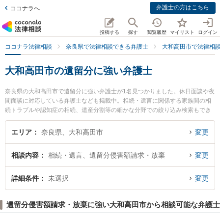
弁護士の方はこちら
ココナラへ
投稿する
探す
閲覧履歴
マイリスト
ログイン
ココナラ法律相談
奈良県で法律相談できる弁護士
大和高田市で法律相
大和高田市の遺留分に強い弁護士
奈良県の大和高田市で遺留分に強い弁護士が1名見つかりました。休日面談や夜
間面談に対応している弁護士なども掲載中。相続・遺言に関係する家族間の相
続トラブルや認知症の相続、遺産分割等の細かな分野での絞り込み検索もでき
便利です。特に一法律事務所の射場 守夫弁護士のプロフィール情報や弁護士費
用、強みなどが注目されています。『大和高田市で土日や夜間に発生した遺留
エリア
奈良県、大和高田市
変更
分のトラブルを今すぐに弁護士に相談したい』『遺留分のトラブル解決の実績
豊富な近くの弁護士を検索したい』『初回相談無料で遺留分を法律相談できる
相談内容
相続・遺言、遺留分侵害額請求・放棄
変更
大和高田市内の弁護士に相談予約したい』などでお困りの相談者さんにおすす
めです。
詳細条件
未選択
変更
遺留分侵害額請求・放棄に強い大和高田市から相談可能な弁護士