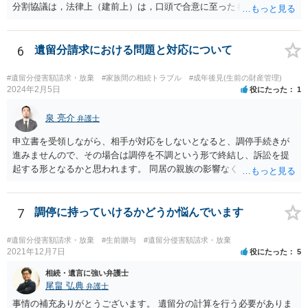
分割協議は，法律上（建前上）は，口頭で合意に至ったものであって
も有効です。 しかし，口頭で合意したことを立証する方法がありませ
ん。 また，不動産の名義を移転するためには，遺産分割協議書への署
名捺印を得る必要があります。 したがって，残念ながら，「ＡＢＣ間
6
遺留分請求における問題と対応について
の遺産分割協議が有効に成立している」という前提に基づく主張は困
難と思われます。 「ＡＢＣ間の遺産分割協議は未了のまま，ＡとＢが
#遺留分侵害額請求・放棄
#家族間の相続トラブル
#成年後見(生前の財産管理)
死亡し，二次相続が発生した」という前提に基づいて協議を進める必
2024年2月5日
役にたった
1
要があります。 もちろん，Ｃの立場としては，ＡＢＣ間の遺産分割協
議の内容を前提とした主張をすることが最も有利ですが，ＡＢの相続
泉 亮介
弁護士
人は応じない姿勢を示していることから，実現は困難だと思います。
申立書を受領しながら、相手が対応をしないとなると、調停手続きが
主張としては維持しつつも，現実的な解決方法（遺産分割協議の落と
進みませんので、その場合は調停を不調という形で終結し、訴訟を提
しどころ）としては，譲歩することを甘受しなければならないかもし
起する形となるかと思われます。 同居の親族の影響なく、というのは
れません。
難しいでしょう。ただ、裁判や調停の中では主張等が書面で残るた
め、後からひっくり返すということは難しくなってくるかと思われま
す。 公開相談の場でのご相談については、どうしても限界が出てしま
7
調停に持っていけるかどうか悩んでいます
うため、一度個別にご相談をされることをお勧めいたします。
#遺留分侵害額請求・放棄
#生前贈与
#遺留分侵害額請求・放棄
2021年12月7日
役にたった
5
相続・遺言に強い弁護士
尾畠 弘典
弁護士
事情の補充ありがとうございます。 遺留分の計算を行う必要がありま