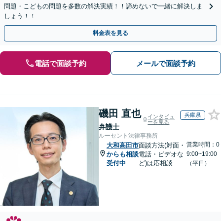
問題・こどもの問題を多数の解決実績！！諦めないで一緒に解決しま
しょう！！
料金表を見る
電話で面談予約
メールで面談予約
磯田 直也
兵庫県
インタビュ
ーを見る
弁護士
ルーセント法律事務所
営業時間：0
大和高田市
面談方法(対面・
からも相談
電話・ビデオな
9:00~19:00
受付中
ど)は応相談
（平日）