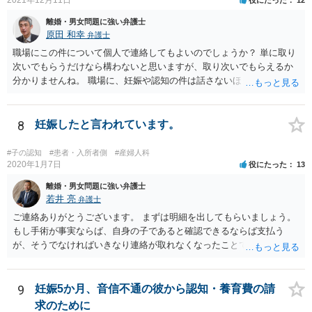
離婚・男女問題に強い弁護士
原田 和幸
弁護士
職場にこの件について個人で連絡してもよいのでしょうか？ 単に取り
次いでもらうだけなら構わないと思いますが、取り次いでもらえるか
分かりませんね。 職場に、妊娠や認知の件は話さないほうがよいと思
います。 それとも弁護士を通すべきなのでしょうか？ 相談者で対応が
難しいと思われれば、弁護士に入ってもらうことも検討されてくださ
い。 一度、お近くの弁護士に相談されてみてもよいと思います。
8
妊娠したと言われています。
#子の認知
#患者・入所者側
#産婦人科
2020年1月7日
役にたった
13
離婚・男女問題に強い弁護士
若井 亮
弁護士
ご連絡ありがとうございます。 まずは明細を出してもらいましょう。
もし手術が事実ならば、自身の子であると確認できるならば支払う
が、そうでなければいきなり連絡が取れなくなったことで不信感もあ
るし、自身の子であるか疑問に残る点もあるので、支払えないと回答
してはいかがでしょうか。 代理人となる場合ですが、事務所ごとにま
ちまちです。 弊所の場合、交渉をお受けするとなると20万円くらいが
9
妊娠5か月、音信不通の彼から認知・養育費の請
多いかと思います。
求のために