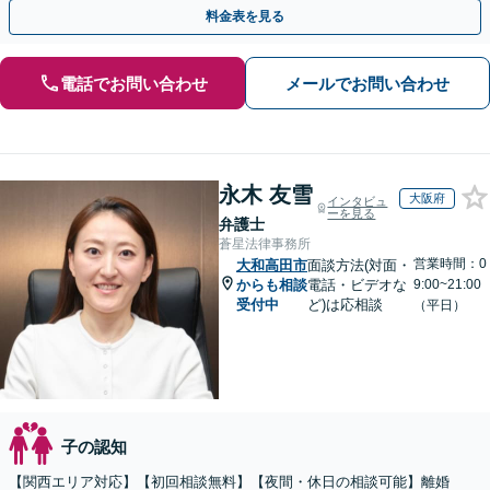
手金の返還保証もありますので安心してご相談ください。
料金表を見る
電話でお問い合わせ
メールでお問い合わせ
永木 友雪
大阪府
インタビュ
ーを見る
弁護士
蒼星法律事務所
営業時間：0
大和高田市
面談方法(対面・
からも相談
電話・ビデオな
9:00~21:00
受付中
ど)は応相談
（平日）
子の認知
【関西エリア対応】【初回相談無料】【夜間・休日の相談可能】離婚