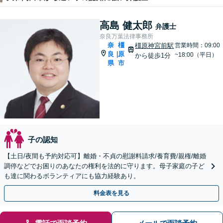
高島 健太郎
弁護士
奈良万葉法律事務所
奈
橿
橿原神宮前駅
営業時間：09:00
良
原
|
~18:00（平日）
から徒歩1分
県
市
子の認知
【土日/夜間も予約対応可】離婚・不貞の慰謝料請求/養育費/親権/離婚
調停などでお困りのあなたの権利を法的に守ります。母子家庭の子ど
も達に関わるボランティアにも協力経験あり。
料金表を見る