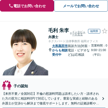
電話でお問い合わせ
メールでお問い合わせ
毛利 朱李
福岡県
インタビュ
ーを見る
弁護士
ネクスパート法律事務所 福岡オフィス
営業時間：0
大和高田市
面談方法(対面・
からも相談
電話・ビデオな
9:00~21:00
受付中
ど)は応相談
（平日）
子の認知
【来所不要／全国対応】不倫の慰謝料問題は請求したい方・請求され
た方の双方に相談料0円で対応しています。豊富な実績と経験のある
弁護士が交渉から解決まで徹底サポートします。無料の証拠診断や着