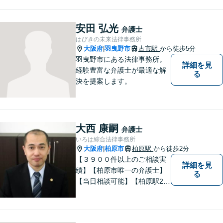
民事を中心に、 ご相談者様へ
最適なリーガルサポートをご
提供しています。
安田 弘光
弁護士
はびきの未来法律事務所
大阪府
羽曳野市
古市駅
から徒歩5分
|
羽曳野市にある法律事務所。
詳細を見
経験豊富な弁護士が最適な解
る
決を提案します。
大西 康嗣
弁護士
いろは綜合法律事務所
大阪府
柏原市
柏原駅
から徒歩2分
|
【３９００件以上のご相談実
詳細を見
績】【柏原市唯一の弁護士】
る
【当日相談可能】【柏原駅2
分・堅下駅6分】