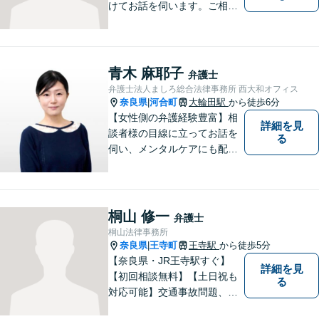
けてお話を伺います。ご相談
者の思いを十分お聞きし、そ
の実現に向けてサポートいた
します。【地域に根ざした弁
護士】地域密着型のアットホ
青木 麻耶子
弁護士
ームなリーガルサービスをご
弁護士法人ましろ総合法律事務所 西大和オフィス
提供させていただきます。
奈良県
河合町
大輪田駅
から徒歩6分
|
【女性側の弁護経験豊富】相
詳細を見
談者様の目線に立ってお話を
る
伺い、メンタルケアにも配慮
しながら、懇切丁寧に対応し
ます。【離婚/債務整理】あら
ゆる法的手段を駆使した解決
策をご提案【LINE利用可】
桐山 修一
弁護士
【平日夜間、土日祝日、応相
桐山法律事務所
談】
奈良県
王寺町
王寺駅
から徒歩5分
|
【奈良県・JR王寺駅すぐ】
詳細を見
【初回相談無料】【土日祝も
る
対応可能】交通事故問題、遺
産相続問題、離婚問題などの