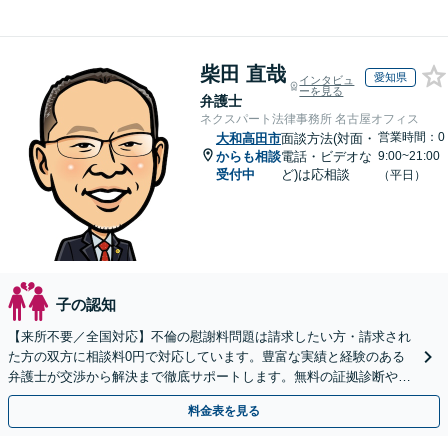
柴田 直哉
愛知県
インタビュ
ーを見る
弁護士
ネクスパート法律事務所 名古屋オフィス
営業時間：0
大和高田市
面談方法(対面・
からも相談
電話・ビデオな
9:00~21:00
受付中
ど)は応相談
（平日）
子の認知
【来所不要／全国対応】不倫の慰謝料問題は請求したい方・請求され
た方の双方に相談料0円で対応しています。豊富な実績と経験のある
弁護士が交渉から解決まで徹底サポートします。無料の証拠診断や着
手金の返還保証もありますので安心してご相談ください。
料金表を見る