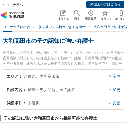
弁護士の方はこちら
ココナラへ
投稿する
探す
閲覧履歴
マイリスト
ログイン
ココナラ法律相談
奈良県で法律相談できる弁護士
大和高田市で法律相
大和高田市の子の認知に強い弁護士
奈良県の大和高田市で子の認知に強い弁護士が1名見つかりました。休日面談や
夜間面談に対応している弁護士なども掲載中。離婚・男女問題に関係する財産
分与や養育費、親権等の細かな分野での絞り込み検索もでき便利です。特に一
法律事務所の射場 守夫弁護士のプロフィール情報や弁護士費用、強みなどが注
目されています。『大和高田市で土日や夜間に発生した子の認知のトラブルを
エリア
奈良県、大和高田市
変更
今すぐに弁護士に相談したい』『子の認知のトラブル解決の実績豊富な近くの
弁護士を検索したい』『初回相談無料で子の認知を法律相談できる大和高田市
相談内容
離婚・男女問題、子の認知
変更
内の弁護士に相談予約したい』などでお困りの相談者さんにおすすめです。
詳細条件
未選択
変更
子の認知に強い大和高田市から相談可能な弁護士