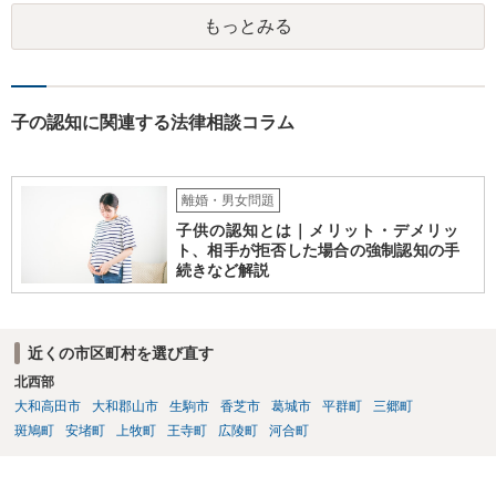
ますので、 養育費を請求できます。 ただ、極端な話相手に収入がなか
もっとみる
ったり、行方不明だったりすると、実際上の回収が難しい可能性はあ
ります。
子の認知に関連する法律相談コラム
離婚・男女問題
子供の認知とは｜メリット・デメリッ
ト、相手が拒否した場合の強制認知の手
続きなど解説
近くの市区町村を選び直す
北西部
大和高田市
大和郡山市
生駒市
香芝市
葛城市
平群町
三郷町
斑鳩町
安堵町
上牧町
王寺町
広陵町
河合町