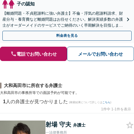
子の認知
【離婚問題・不貞慰謝料に強い弁護士】不倫・浮気の慰謝料請求、財
産分与・養育費など離婚問題はお任せください。解決実績多数の弁護
士がオーダーメイドのサービスでご納得のいく早期解決を目指します
【初回相談無料・電話/WEB面談・関西エリア対応可】
料金表を見る
電話でお問い合わせ
メールでお問い合わせ
大和高田市に所在する弁護士
大和高田市の事務所等での面談予約が可能です。
1
人の弁護士が見つかりました
(検索結果について詳しくは
こちら
)
1件中 1-1件を表示
射場 守夫
弁護士
一法律事務所