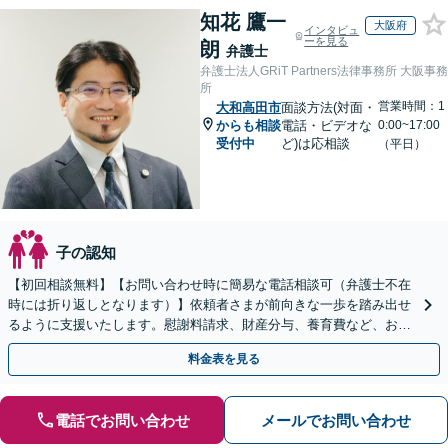
知花 鷹一
大阪府
インタビュ
ーを見る
朗
弁護士
弁護士法人GRiT Partners法律事務所 大阪事務
所
営業時間：1
大和高田市
面談方法(対面・
からも相談
電話・ビデオな
0:00~17:00
受付中
ど)は応相談
（平日）
子の認知
【初回相談無料】【お問い合わせ時に簡易な電話相談可（弁護士不在
時には折り返しとなります）】依頼者さまが前向きな一歩を踏み出せ
るように支援いたします。慰謝料請求、財産分与、養育費など、お困
りの点について、最善の解決策をご提案いたします。
料金表を見る
電話でお問い合わせ
メールでお問い合わせ