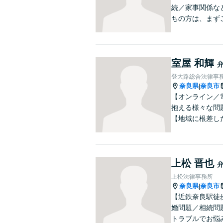
続／家事関係な
ちの方は、まず
室屋 和輝
登大路総合法律事
奈良県
奈良市
|
【オンライン／
抱える様々な問
【地域に根差し
上松 晋也
上松法律事務所
奈良県
奈良市
|
【近鉄奈良駅徒
婚問題／相続問
トラブルでお悩