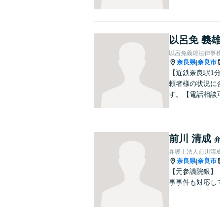
以呂免 義
以呂免義雄法律事
奈良県
奈良市
|
【近鉄奈良駅1
頼者様の状況に
す。【電話相談
前川 清成
弁護士法人前川清
奈良県
奈良市
|
【元参議院銀】
事事件も対応し