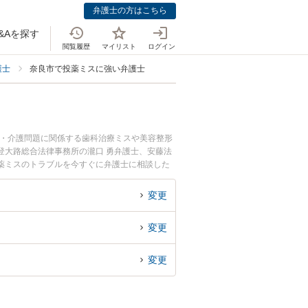
弁護士の方はこちら
&Aを探す
閲覧履歴
マイリスト
ログイン
護士
奈良市で投薬ミスに強い弁護士
療・介護問題に関係する歯科治療ミスや美容整形
登大路総合法律事務所の瀧口 勇弁護士、安藤法
薬ミスのトラブルを今すぐに弁護士に相談した
弁護士に相談予約したい』などでお困りの相談者
変更
変更
変更