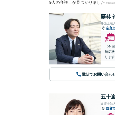
9
人の弁護士が見つかりました
(検索結
藤林 
弁護士法
奈良
【全国
無症状
ります
電話でお問い合わ
五十嵐
弁護士法
奈良