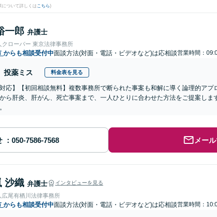
果について詳しくは
こちら
)
裕一郎
弁護士
人クローバー 東京法律事務所
市
からも相談受付中
面談方法(対面・電話・ビデオなど)は応相談
営業時間：09:0
投薬ミス
料金表を見る
対応】【初回相談無料】複数事務所で断られた事案も和解に導く論理的アプ
から肝炎、肝がん、死亡事案まで、一人ひとりに合わせた方法をご提案しま
。
せ
メール
 沙織
弁護士
インタビューを見る
人広尾有栖川法律事務所
市
からも相談受付中
面談方法(対面・電話・ビデオなど)は応相談
営業時間：10:0