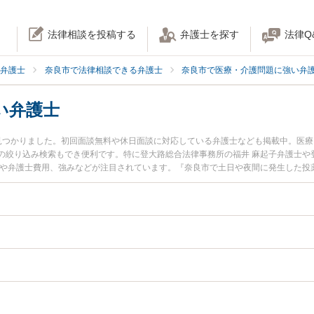
法律相談を投稿する
弁護士を探す
法律Q
弁護士
奈良市で法律相談できる弁護士
奈良市で医療・介護問題に強い弁
い弁護士
見つかりました。初回面談無料や休日面談に対応している弁護士なども掲載中。医
の絞り込み検索もでき便利です。特に登大路総合法律事務所の福井 麻起子弁護士や
報や弁護士費用、強みなどが注目されています。『奈良市で土日や夜間に発生した投
くの弁護士を検索したい』『初回相談無料で投薬ミスを法律相談できる奈良市内の