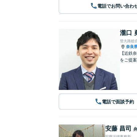
電話でお問い合わ
瀧口 
登大路総
奈良
【近鉄奈
をご提案
電話で面談予約
安藤 昌司
安藤法律事務所