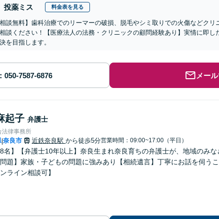
投薬ミス
料金表を見る
相談無料】歯科治療でのリーマーの破損、脱毛やシミ取りでの火傷などクリ
相談ください！【医療法人の法務・クリニックの顧問経験あり】実情に即し
決を目指します。
メール
麻起子
弁護士
合法律事務所
県
奈良市
近鉄奈良駅
から徒歩5分
営業時間：09:00~17:00（平日）
|
8名】【弁護士10年以上】奈良生まれ奈良育ちの弁護士が、地域のみ
問題】家族・子どもの問題に強みあり【相続遺言】丁寧にお話を伺うこ
ンライン相談可】