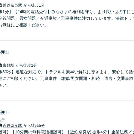
近鉄奈良駅
から徒歩1分
歩1分】【24時間電話受付】みなさまの権利を守り、より良い世の中に
金銭問題／男女問題／交通事故／刑事事件に注力しています。法律トラ
お気軽にご相談ください。
弁護士
富雄駅
から徒歩1分
歩30秒】迅速な対応で、トラブルを素早い解決に導きます。安心して話
軽にご相談ください。刑事事件・離婚/男女問題・相続・遺言・交通事故
さい。
弁護士
務所
近鉄奈良駅
から徒歩5分
談可】【10分間の無料電話相談可】【近鉄奈良駅 徒歩4分】企業法務／