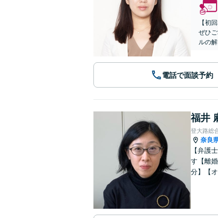
【初回
ぜひご
ルの解
電話で面談予約
福井 
登大路総
奈良
【弁護士
す【離婚
分】【オ