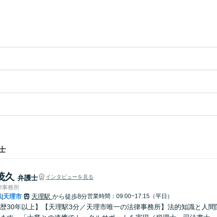
士
茂久
弁護士
インタビューを見る
律事務所
県
天理市
天理駅
から徒歩8分
営業時間：09:00~17:15（平日）
|
歴30年以上】【天理駅3分／天理市唯一の法律事務所】法的知識と人