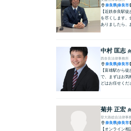
奈良県
奈良市
|
【近鉄奈良駅徒
を尽くします。
ありましたら、
中村 匡志
西奈良法律事務所
奈良県
奈良市
|
【富雄駅から徒
で、まずはお気
どはお任せくだ
菊井 正宏
登大路総合法律事
奈良県
奈良市
|
【オンライン相