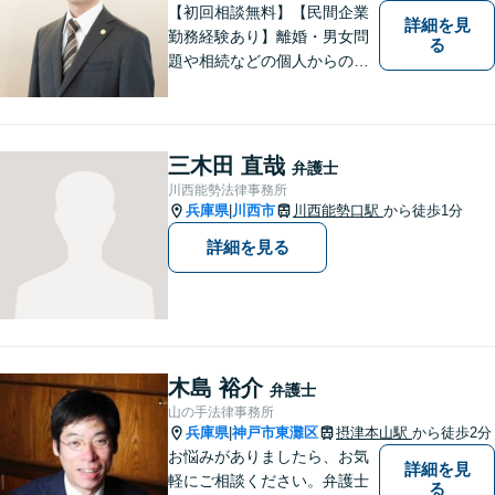
【初回相談無料】【民間企業
詳細を見
勤務経験あり】離婚・男女問
る
題や相続などの個人からのご
相談も、労働・事業継承とい
った事業者からのご相談も受
け付けています！相談者のご
不安を和らげられるように丁
三木田 直哉
弁護士
寧に向き合います【夜間・休
川西能勢法律事務所
日面談可】
兵庫県
川西市
川西能勢口駅
から徒歩1分
|
詳細を見る
木島 裕介
弁護士
山の手法律事務所
兵庫県
神戸市東灘区
摂津本山駅
から徒歩2分
|
お悩みがありましたら、お気
詳細を見
軽にご相談ください。弁護士
る