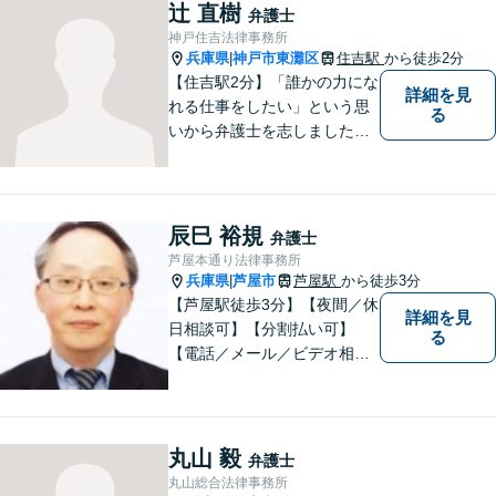
相談ください。適切な解決へ
辻 直樹
弁護士
の道をご提案し、共に並走い
神戸住吉法律事務所
たします。
兵庫県
神戸市東灘区
住吉駅
から徒歩2分
|
【住吉駅2分】「誰かの力にな
詳細を見
れる仕事をしたい」という思
る
いから弁護士を志しました。
法律面だけでなく、お気持ち
の面でも少しでも前向きにな
れるよう心がけています。 ど
うぞ一人で抱え込まず、お気
辰巳 裕規
弁護士
軽にご相談ください。
芦屋本通り法律事務所
兵庫県
芦屋市
芦屋駅
から徒歩3分
|
【芦屋駅徒歩3分】【夜間／休
詳細を見
日相談可】【分割払い可】
る
【電話／メール／ビデオ相談
可】これまでの20年以上の弁
護士経験を活かして、地域に
貢献して参りたいと思ってい
ます。 お困りの方は、お気軽
丸山 毅
弁護士
にご相談ください。
丸山総合法律事務所