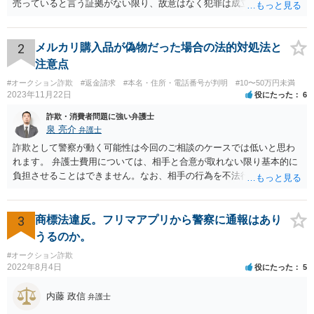
売っていると言う証拠がない限り、故意はなく犯罪は成立しないと判
断してもらえるでしょう。 そもそも鑑定も本当にしているか疑問で
す。本当にブランド品がほしくて損したと思うだけなら元の金額の返
金しか求めないはずですし、靴の機能性に問題がないなら「ブランド
2
メルカリ購入品が偽物だった場合の法的対処法と
品じゃないから履いていかなかった」という主張もまず通りません。
注意点
#オークション詐欺
#返金請求
#本名・住所・電話番号が判明
#10〜50万円未満
2023年11月22日
役にたった
6
詐欺・消費者問題に強い弁護士
泉 亮介
弁護士
詐欺として警察が動く可能性は今回のご相談のケースでは低いと思わ
れます。 弁護士費用については、相手と合意が取れない限り基本的に
負担させることはできません。なお、相手の行為を不法行為として損
害賠償請求をするのであれば、請求金額の1割を弁護士費用分の損害と
して請求することも可能です。
3
商標法違反。フリマアプリから警察に通報はあり
うるのか。
#オークション詐欺
2022年8月4日
役にたった
5
内藤 政信
弁護士