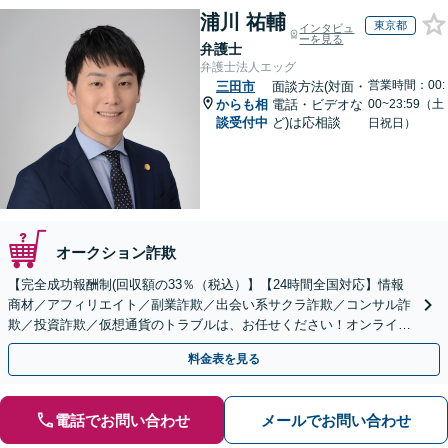
浦川 祐輔
東京都
インタビュ
ーを見る
弁護士
弁護士法人エッグ
営業時間：00:
三田市
面談方法(対面・
からも相
電話・ビデオな
00~23:59（土
談受付中
ど)は応相談
日祝日）
オークション詐欺
【完全成功報酬制(回収額の33％（税込）】【24時間全国対応】情報
商材／アフィリエイト／副業詐欺／出会い系サクラ詐欺／コンサル詐
欺／投資詐欺／仮想通貨のトラブルは、お任せください！オンライン
のみで解決も可能！
料金表を見る
電話でお問い合わせ
メールでお問い合わせ