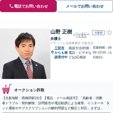
電話でお問い合わせ
メールでお問い合わせ
山野 正樹
大阪府
インタビュ
ーを見る
弁護士
アディーレ法律事務所 大阪支店
営業時間：09:
三田市
面談方法(対面・
からも相
電話・ビデオな
00~23:55（土
談受付中
ど)は応相談
日祝日）
オークション詐欺
【北新地駅・西梅田駅2分】【電話・メール相談可】「高齢者・消費
者トラブル：契約解除、訪問販売や電話勧誘による被害、インターネ
ット通販やサブスクリプションの解約問題など幅広く対応」まずは一