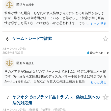
匿名A
弁護士
警察が動いた場合、あなたの個人情報が先方に伝わる可能性がありま
すが、取引から相当時間が経っていること等からして警察が動く可能
性は必ずしも高くないのではないかと思われます。そもそも虚偽の事
実で警察に被害申告をした場合、先方が虚偽告訴罪に問われることを
考えますと、先方が勘違いしている等の事情がないかぎり、先方が警
察に被害申告することはあまり考えにくいのではないかと存じます。
6
ゲームトレードで詐欺
いずれにせよ、万が一警察が動いた場合のことを考え、販売した鞄の
入手先等を明らかにできる資料等をまとめておかれることをおすすめ
#オークション詐欺
いたします。 先方の脅し文句等がエスカレートするようでしたら、や
2025年5月31日
役にたった
9
りとりが分かる資料、鞄の入手先に関する資料等をまとめて警察に強
要罪や詐欺罪等で被害届を出せないか相談されることも考えられるか
匿名A
弁護士
と存じます。 なお、一般論として、不当請求について、相手が弁護士
そのメアドがGmailなどのフリーメールであれば、特定は事実上不可能
を持ち出してきた場合は、弁護士の氏名と登録番号を聞いた上で、日
です（Gmailなら米国裁判所のディスカバリー手続を使えば特定できる
弁連の弁護士検索ページで実在するか確認し、仮に実在する場合であ
かもしれませんが、当然ながら莫大な弁護士費用も覚悟しなければな
ってもなりすましの可能性もあるので、日弁連の弁護士検索ページで
りません）。国内プロバイダのメールアドレスや携帯電話のキャリア
表示された電話番号に当該事件を受任しているかどうか確認するよう
メールである場合は弁護士会照会で判明する可能性がありますが、見
にしてください。弁護士に確認する際であっても、あなたの個人情報
通しや費用感については弁護士へ直接おたずねいただいた方がよいで
7
ヤフオクでのブランド品トラブル、偽物主張への
についてはできるだけ伏せる形の方が良いかと存じます。今回の場合
しょう。
でいえば、あなたの本名を名乗らなくともフリマアプリ上のアカウン
法的対応策
ト名や事件の概要等を伝えれば十分事件を特定できるかと存じます。
#オークション詐欺
#加害者
#被害者
#特殊詐欺