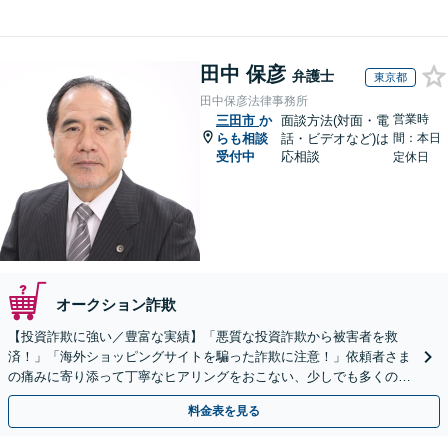
田中 保彦
弁護士
東京都
田中保彦法律事務所
営業時
三田市
か
面談方法(対面・電
らも相談
話・ビデオなど)は
間：本日
受付中
応相談
定休日
オークション詐欺
【投資詐欺に強い／豊富な実績】「悪質な投資詐欺から被害者を救
済！」「海外ショッピングサイトを騙った詐欺に注意！」依頼者さま
の痛みに寄り添って丁寧なヒアリングをおこない、少しでも多くの返
金が得られるよう尽力します！
料金表を見る