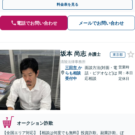
度ご相談ください【休日・夜間相談可】
料金表を見る
電話でお問い合わせ
メールでお問い合わせ
坂本 尚志
弁護士
東京都
清陵法律事務所
営業時
三田市
か
面談方法(対面・電
らも相談
話・ビデオなど)は
間：本日
受付中
応相談
定休日
オークション詐欺
【全国エリア対応】【相談は何度でも無料】投資詐欺、副業詐欺、ぼ