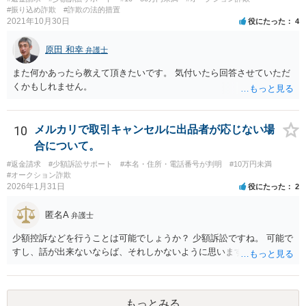
#振り込め詐欺
#詐欺の法的措置
2021年10月30日
役にたった
4
原田 和幸
弁護士
また何かあったら教えて頂きたいです。 気付いたら回答させていただ
くかもしれません。
10
メルカリで取引キャンセルに出品者が応じない場
合について。
#返金請求
#少額訴訟サポート
#本名・住所・電話番号が判明
#10万円未満
#オークション詐欺
2026年1月31日
役にたった
2
匿名A
弁護士
少額控訴などを行うことは可能でしょうか？ 少額訴訟ですね。 可能で
すし、話が出来ないならば、それしかないように思います。
もっとみる