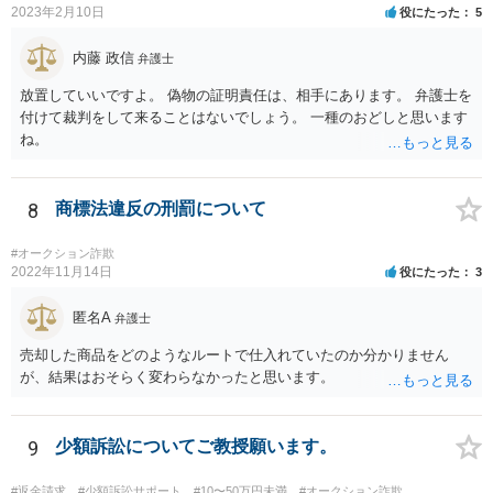
ポイントは相手から聞いた弁護士の連絡先ではなりすましたニセ弁護
2023年2月10日
役にたった
5
士が応対する可能性があるので、必ずご自身で日弁連の弁護士検索ペ
ージで検索して表示された電話番号にかけて確認することです。 いず
内藤 政信
弁護士
れにせよ、先方に対して個人情報を不用意に開示することはおすすめ
しません。弁護士に電話する際も基本的には非通知でかけて電話番号
放置していいですよ。 偽物の証明責任は、相手にあります。 弁護士を
等は教えない方が良いかと存じます。
付けて裁判をして来ることはないでしょう。 一種のおどしと思います
ね。
8
商標法違反の刑罰について
#オークション詐欺
2022年11月14日
役にたった
3
匿名A
弁護士
売却した商品をどのようなルートで仕入れていたのか分かりません
が、結果はおそらく変わらなかったと思います。
9
少額訴訟についてご教授願います。
#返金請求
#少額訴訟サポート
#10〜50万円未満
#オークション詐欺