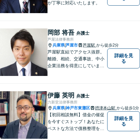
が丁寧に対応いたします。
岡部 将吾
弁護士
芦屋法律事務所
兵庫県
芦屋市
芦屋駅
から徒歩2分
|
芦屋駅直結でアクセス抜群。
詳細を見
離婚、相続、交通事故、中小
る
企業法務を得意にしていま
す。 解決に向けて、全力で対
応致します。 ♯ラポルテ本館
３階♯駐車場有り♯子連れ相談
可♯中小企業診断士資格有り
伊藤 英明
弁護士
力新堂法律事務所
兵庫県
神戸市東灘区
摂津本山駅
から徒歩1分
|
【初回相談無料】借金の催促
詳細を見
を今すぐストップ！あなたに
る
ベストな方法で債務整理をサ
ポート【知的財産の紛争にも