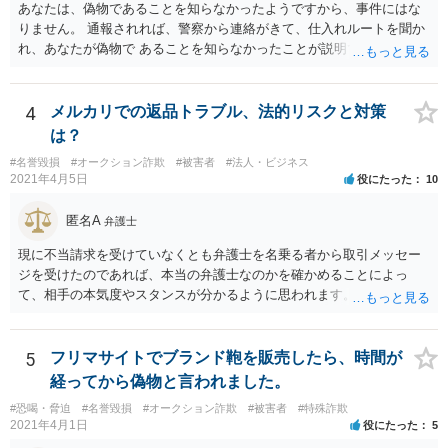
あなたは、偽物であることを知らなかったようですから、事件にはな
りません。 通報されれば、警察から連絡がきて、仕入れルートを聞か
れ、あなたが偽物で あることを知らなかったことが説明できれば、事
件にはなりません。 個数が多くなければ、通報されることもないでし
ょう。
4
メルカリでの返品トラブル、法的リスクと対策
は？
#名誉毀損
#オークション詐欺
#被害者
#法人・ビジネス
2021年4月5日
役にたった
10
匿名A
弁護士
現に不当請求を受けていなくとも弁護士を名乗る者から取引メッセー
ジを受けたのであれば、本当の弁護士なのかを確かめることによっ
て、相手の本気度やスタンスが分かるように思われます。
5
フリマサイトでブランド鞄を販売したら、時間が
経ってから偽物と言われました。
#恐喝・脅迫
#名誉毀損
#オークション詐欺
#被害者
#特殊詐欺
2021年4月1日
役にたった
5