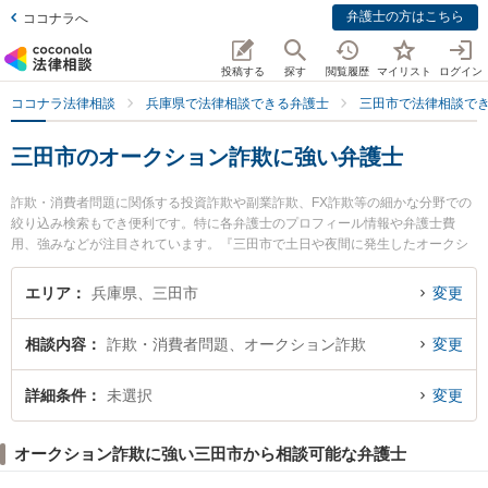
弁護士の方はこちら
ココナラへ
投稿する
探す
閲覧履歴
マイリスト
ログイン
ココナラ法律相談
兵庫県で法律相談できる弁護士
三田市で法律相談で
三田市のオークション詐欺に強い弁護士
詐欺・消費者問題に関係する投資詐欺や副業詐欺、FX詐欺等の細かな分野での
絞り込み検索もでき便利です。特に各弁護士のプロフィール情報や弁護士費
用、強みなどが注目されています。『三田市で土日や夜間に発生したオークシ
ョン詐欺のトラブルを今すぐに弁護士に相談したい』『オークション詐欺のト
ラブル解決の実績豊富な近くの弁護士を検索したい』『初回相談無料でオーク
エリア
兵庫県、三田市
変更
ション詐欺を法律相談できる三田市内の弁護士に相談予約したい』などでお困
りの相談者さんにおすすめです。
相談内容
詐欺・消費者問題、オークション詐欺
変更
詳細条件
未選択
変更
オークション詐欺に強い三田市から相談可能な弁護士