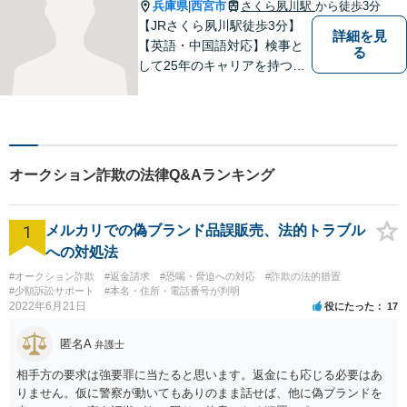
兵庫県
西宮市
さくら夙川駅
から徒歩3分
|
【JRさくら夙川駅徒歩3分】
詳細を見
【英語・中国語対応】検事と
る
して25年のキャリアを持つ弁
護士。刑事・民事ともに対応
可能！阪神間を中心に、お困
りの方を解決へと導いてまい
ります。まずはご相談へお越
しください【完全個室対応】
オークション詐欺の法律Q&Aランキング
1
メルカリでの偽ブランド品誤販売、法的トラブル
への対処法
#オークション詐欺
#返金請求
#恐喝・脅迫への対応
#詐欺の法的措置
#少額訴訟サポート
#本名・住所・電話番号が判明
2022年6月21日
役にたった
17
匿名A
弁護士
相手方の要求は強要罪に当たると思います。返金にも応じる必要はあ
りません。仮に警察が動いてもありのまま話せば、他に偽ブランドを