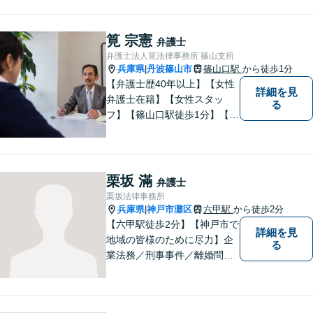
強い】元IT研究者である弁護
士・弁理士（コンピュータサ
イエンスの博士号も保有）と
筧 宗憲
弁護士
交渉経験が豊富な弁護士
弁護士法人筧法律事務所 篠山支所
兵庫県
丹波篠山市
篠山口駅
から徒歩1分
|
【弁護士歴40年以上】【女性
詳細を見
弁護士在籍】【女性スタッ
る
フ】【篠山口駅徒歩1分】【夜
間／休日対応可】【個室】
【離婚専門サイト有】一人で
悩まず、まずはお気軽にご相
談ください。様々な悩みや不
栗坂 滿
弁護士
安に寄り添い、お抱えの問題
栗坂法律事務所
の迅速かつ適切な解決を目指
兵庫県
神戸市灘区
六甲駅
から徒歩2分
|
します。
【六甲駅徒歩2分】【神戸市で
詳細を見
地域の皆様のために尽力】企
る
業法務／刑事事件／離婚問題
など、幅広いお困りごとに対
応いたします。お一人で抱え
込むのではなく、弁護士にご