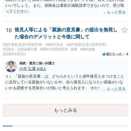
いいでしょう。 また、保険金は遺留分減殺請求できないので、受け取
ってください。
10
後見人等による「親族の意見書」の提出を無視し
た場合のデメリットと今後に関して
#成年後見(生前の財産管理)
#相続手続き
#成年後見(生前の財産管理)
#認知症・意思疎通不能
#遺留分侵害額請求・放棄
#相続放棄
2022年8月2日
役にたった
9
相続・遺言に強い弁護士
小寺 弘通
弁護士
１） 「親族の意見書」は、どちらかというと成年後見人をつけること
に反対している親族がいないかや、自ら後見人になりたい親族がいな
いかを調査する意味合いが強いと考えられます。 そのため、ご相談の
ご事情であれば無視してしまっても特に不都合はないと考えられま
す。 ２） 場合によっては、介護や被後見人の財産の処分等に関して、
後見人から相談があることも考えられます。 また、お祖母さんがお亡
もっとみる
くなりになった場合、相続人となる可能性がありますが、 その場合は
相続放棄されれば問題ありません。 ３） 完全に拒否する方法はないか
もしれませんが、 関わりを持ちたくないとのことでしたら、親族の意
見書にその旨を記載して提出しておけば良いかも知れません。 後見人