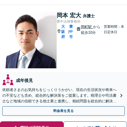
岡本 宏大
弁護士
豊中法律事務所
大
豊
岡町駅
から
営業時間：本
阪
中
|
日定休日
徒歩10分
府
市
成年後見
依頼者さまのお気持ちをじっくりうかがい、現在の生活状況や将来へ
の不安なども含め、総合的な解決策をご提案します。税理士や司法書
士など地域の信頼できる他士業と連携し、相続問題を総合的に解決
「後見人にお悩みの方もお気軽にご相談を」
料金表を見る