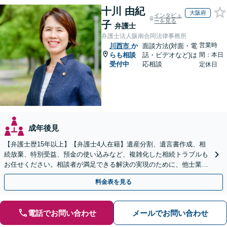
十川 由紀
大阪府
インタビュ
ーを見る
子
弁護士
弁護士法人阪南合同法律事務所
営業時
川西市
か
面談方法(対面・電
らも相談
話・ビデオなど)は
間：本日
受付中
応相談
定休日
成年後見
【弁護士歴15年以上】【弁護士4人在籍】遺産分割、遺言書作成、相
続放棄、特別受益、預金の使い込みなど、複雑化した相続トラブルも
お任せください。相談者が満足できる解決の実現のために、他士業と
連携し最善を尽くします【完全個室】
料金表を見る
電話でお問い合わせ
メールでお問い合わせ