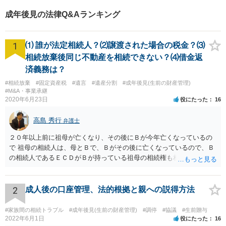
成年後見の法律Q&Aランキング
1
⑴ 誰が法定相続人？⑵譲渡された場合の税金？⑶
相続放棄後同じ不動産を相続できない？⑷借金返
済義務は？
#相続放棄
#固定資産税
#遺言
#遺産分割
#成年後見(生前の財産管理)
#M&A・事業承継
2020年6月23日
役にたった
16
高島 秀行
弁護士
２０年以上前に祖母が亡くなり、その後にＢが今年亡くなっているの
で 祖母の相続人は、母とＢで、Ｂがその後に亡くなっているので、Ｂ
の相続人であるＥＣＤがＢが持っている祖母の相続権も相続すること
となります。 したがって、遺産分割協議するにも、相続放棄するにも
Ｅも行う必要があります。 Ｂの配偶者であるＥは常にＢの相続人とな
ります。
2
成人後の口座管理、法的根拠と親への説得方法
#家族間の相続トラブル
#成年後見(生前の財産管理)
#調停
#協議
#生前贈与
2022年6月1日
役にたった
16