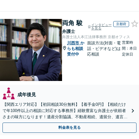
両角 駿
京都府
インタビュー
を見る
弁護士
弁護士法人本江法律事務所 京都オフィス
営業時
川西市
か
面談方法(対面・電
らも相談
話・ビデオなど)は
間：本日
受付中
応相談
定休日
成年後見
【関西エリア対応】【初回相談30分無料】【着手金0円】【相続だけ
で年100件以上の相談に対応する事務所】経験豊富な弁護士が依頼者
さまの味方になります！遺産分割協議、不動産相続、遺留分、遺言書
の作成など【烏丸御池駅7分】
料金表を見る