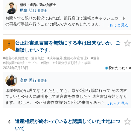
相続・遺言に強い弁護士
尾畠 弘典
弁護士
お聞きする限りの状況であれば、銀行窓口で通帳とキャッシュカード
の再発行手続を行うことで解決できるかもしれません。
3
公正証書遺言書を無効にする事は出来ないか、ご
相談したいです。
#遺言の真偽鑑定・遺言無効
#成年後見(生前の財産管理)
#遺言
#家族間の相続トラブル
#調停
#遺留分侵害額請求・放棄
2024年7月18日
役にたった
8
高島 秀行
弁護士
印鑑登録が代理でなされたとしても、母が公証役場に行って その内容
でよいと公証人に説明をして遺言書を作成したら 遺言書は有効となり
ます。 むしろ、 公正証書作成前後に下記の事情があったことが証明で
きれば判断能力がなく 無効だったと主張することが可能です。 翌年1
月に携帯が新しくなった母からの第一声は「ここにいたら殺される」
「面会に来てくれ」で、長男に聞くと「面会は出来ない。俺は携帯電
4
遺産相続が終わっていると認識していた土地につ
話の使い方を教える為に会っている」「母の話は聞かなくて良い」と
いて
電話が切れました。その後の電話でも「食事に毒が入っている」「体