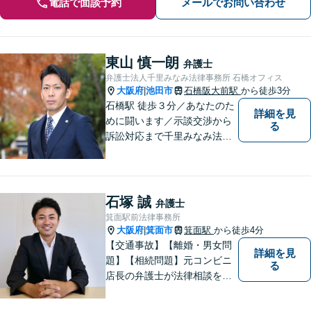
電話で面談予約
メールでお問い合わせ
東山 慎一朗
弁護士
弁護士法人千里みなみ法律事務所 石橋オフィス
大阪府
池田市
石橋阪大前駅
から徒歩3分
|
石橋駅 徒歩３分／あなたのた
詳細を見
めに闘います／示談交渉から
る
訴訟対応まで千里みなみ法律
事務所にお任せください
石塚 誠
弁護士
箕面駅前法律事務所
大阪府
箕面市
箕面駅
から徒歩4分
|
【交通事故】【離婚・男女問
詳細を見
題】【相続問題】元コンビニ
る
店長の弁護士が法律相談を承
ります。近所のコンビニに行
く感覚で、お気軽にご相談に