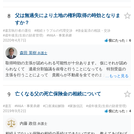
理士、社会福祉士、精神保健福祉士等が挙げられます。 精神保健福祉
士はほぼ無条件で成年後見人に選任されるわけではなく、基幹研修を
受講して継続研修を受講し続ける必要がありますが、家庭裁判所から
8
父は無過失により土地の権利取得の時効となりま
選任された場合には専門職後見人と呼ぶことになるでしょう。
すか？
#遺言執行者の選任
#相続トラブルの代理交渉
#借金返済の相談・交渉
#成年後見(生前の財産管理)
#M&A・事業承継
2020年4月7日
役にたった
6
森田 英樹
弁護士
取得時効の主張が認められる可能性が十分あります。 仮にそれが認め
られなくて 遺産分割協議を叔母と行うことになっても 特別受益の
主張を行うことによって 貴殿らが不動産を全てそのまま取得できる
ことが可能でしょう。
9
亡くなる父の死亡保険金の相続について
#遺言
#M&A・事業承継
#口座凍結解除
#家族信託
#成年後見(生前の財産管理)
2019年9月2日
役にたった
4
内藤 政信
弁護士
相続人でないと保険や相続の手続はできないですね。 教えてあげれば