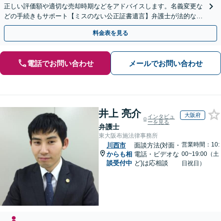
正しい評価額や適切な売却時期などをアドバイスします。名義変更な
どの手続きもサポート【ミスのない公正証書遺言】弁護士が法的な観
点から遺言書を作成します。
料金表を見る
電話でお問い合わせ
メールでお問い合わせ
井上 亮介
大阪府
インタビュ
ーを見る
弁護士
東大阪布施法律事務所
営業時間：10:
川西市
面談方法(対面・
からも相
電話・ビデオな
00~19:00（土
談受付中
ど)は応相談
日祝日）