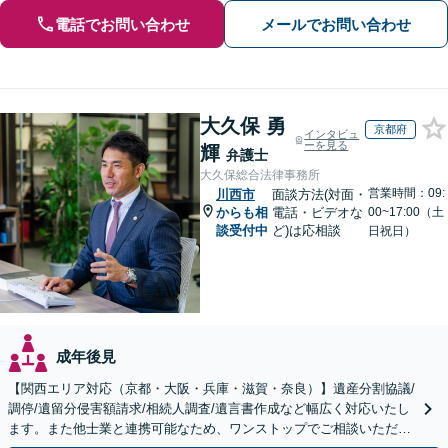
電話でお問い合わせ
メールでお問い合わせ
大久保 勇
京都府
インタビュ
ーを見る
輝
弁護士
大久保総合法律事務所
営業時間：09:
川西市
面談方法(対面・
からも相
電話・ビデオな
00~17:00（土
談受付中
ど)は応相談
日祝日）
成年後見
【関西エリア対応（京都・大阪・兵庫・滋賀・奈良）】遺産分割協議/
調停/遺留分侵害額請求/相続人調査/遺言書作成など幅広く対応いたし
ます。また他士業と連携可能なため、ワンストップでご相談いただけ