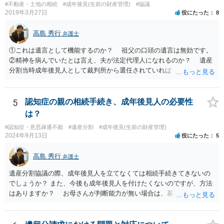
#不動産・土地の相続
#成年後見(生前の財産管理)
#協議
にチップが埋められている」等、おかしかったです。 当時の診療記
2019年3月27日
役にたった
8
録、介護認定の資料、介護記録を取得して 弁護士に面談で相談された
方がよいと思います。
高島 秀行
弁護士
①これは遺言として機能するのか？ 祖父の口頭の遺言は無効です。
②精神を病んでいたとは言え、夫が法定代理人になれるのか？ 遺産
分割当時成年後見人として裁判所から選任されていれば 法定代理人
となります。 ③相続を認めていないのに何故120万円を返さないの
か？ 返せという主張は、取り消し又は無効を認める主張になるので
そのような主張はこちらからしない方がよいと思います。 ④財産分
5
認知症の親の相続手続き、成年後見人の必要性
与が終わったと認識しているのに今更土地の相続をやり直せるのか？
は？
２０００年４月ということだと１９年前の話です。 その当時、成
#認知症・意思疎通不能
#遺産分割
#成年後見(生前の財産管理)
年後見人に選任されていたのかわかりませんが 成年後見人が選任さ
2024年9月13日
役にたった
5
れていなければ 遺産分割協議は有効の可能性があります。 無効で
も時効取得あるいは消滅時効にかかっている 可能性があります。
高島 秀行
弁護士
弁護士に詳しい事情を説明して面談で相談した方がよいと思いま
す。
遺産分割協議の際、成年後見人を立てなくては相続手続きてきないの
でしょうか？ また、今後も成年後見人を付けたくないのですが、方法
はありますか？ お母さんが判断能力が無い場合は、基本的に成年後
見人をつけるほかありません。 遺産分割審判や遺産分割調停を申し
立て、お母さんに特別代理人をつけるという方法も考えられますが、
遺産分割だけでなく、その後の取得した遺産の管理もありますので