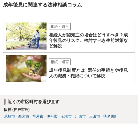
としても、関わりを拒否している親族にあえて連絡をしてくる可能性
成年後見に関連する法律相談コラム
は低いと考えられます。 以上、ご参考になさってください。
相続・遺言
相続人が認知症の場合はどうすべき？成
年後見のリスク、検討すべき生前対策な
ど解説
相続・遺言
成年後見制度とは│選任の手続きや後見
人の職務・権限について解説
近くの市区町村を選び直す
阪神 (神戸市外)
尼崎市
西宮市
芦屋市
伊丹市
宝塚市
川西市
三田市
猪名川町