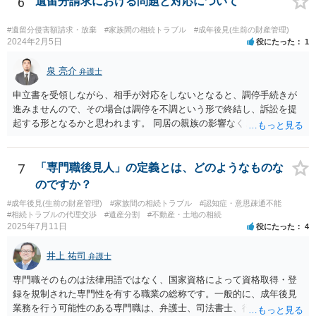
6
遺留分請求における問題と対応について
遺産分割審判や遺産分割調停を申し立て、お母さんに特別代理人をつ
けるということでは解決できなさそうなので 後見人をつけるよう求め
#遺留分侵害額請求・放棄
#家族間の相続トラブル
#成年後見(生前の財産管理)
られると思います。 弁護士に面談で相談された方がよいと思いま
2024年2月5日
役にたった
1
す。
泉 亮介
弁護士
申立書を受領しながら、相手が対応をしないとなると、調停手続きが
進みませんので、その場合は調停を不調という形で終結し、訴訟を提
起する形となるかと思われます。 同居の親族の影響なく、というのは
難しいでしょう。ただ、裁判や調停の中では主張等が書面で残るた
め、後からひっくり返すということは難しくなってくるかと思われま
す。 公開相談の場でのご相談については、どうしても限界が出てしま
7
「専門職後見人」の定義とは、どのようなものな
うため、一度個別にご相談をされることをお勧めいたします。
のですか？
#成年後見(生前の財産管理)
#家族間の相続トラブル
#認知症・意思疎通不能
#相続トラブルの代理交渉
#遺産分割
#不動産・土地の相続
2025年7月11日
役にたった
4
井上 祐司
弁護士
専門職そのものは法律用語ではなく、国家資格によって資格取得・登
録を規制された専門性を有する職業の総称です。一般的に、成年後見
業務を行う可能性のある専門職は、弁護士、司法書士、行政書士、税