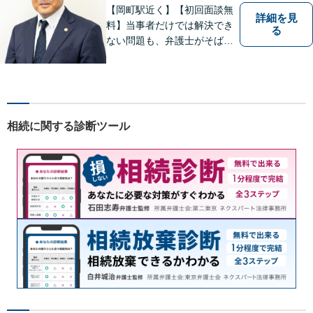
歩3分】
【岡町駅近く】【初回面談無
詳細を見
料】当事者だけでは解決でき
る
ない問題も、弁護士がそばに
いることで理想的な解決が目
指せるようになります。離婚
問題／相続問題／借金問題／
交通事故／企業法務など、幅
広く対応可能。【夜間／休日
相続に関する診断ツール
対応可能】まずはお気軽にご
連絡ください。