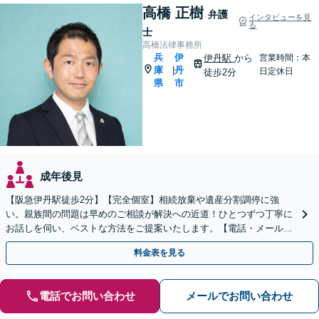
高橋 正樹
弁護
インタビューを見
る
士
高橋法律事務所
兵
伊
伊丹駅
から
営業時間：本
庫
丹
|
日定休日
徒歩2分
県
市
成年後見
【阪急伊丹駅徒歩2分】【完全個室】相続放棄や遺産分割調停に強
い。親族間の問題は早めのご相談が解決への近道！ひとつずつ丁寧に
お話しを伺い、ベストな方法をご提案いたします。【電話・メール相
談初回無料】【休日夜間対応可】【オンライン可能】
料金表を見る
電話でお問い合わせ
メールでお問い合わせ