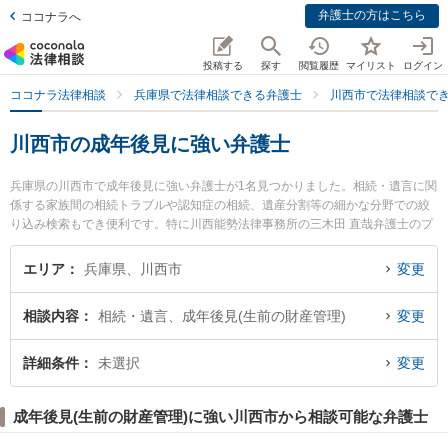
弁護士の方はこちら
ココナラへ
投稿する
探す
閲覧履歴
マイリスト
ログイン
ココナラ法律相談
兵庫県で法律相談できる弁護士
川西市で法律相談で
川西市の成年後見に強い弁護士
兵庫県の川西市で成年後見に強い弁護士が1名見つかりました。相続・遺言に関
係する家族間の相続トラブルや認知症の相続、遺産分割等の細かな分野での絞
り込み検索もでき便利です。特に川西能勢法律事務所の三木田 直哉弁護士のプ
ロフィール情報や弁護士費用、強みなどが注目されています。『川西市で土日
や夜間に発生した成年後見のトラブルを今すぐに弁護士に相談したい』『成年
エリア
兵庫県、川西市
変更
後見のトラブル解決の実績豊富な近くの弁護士を検索したい』『初回相談無料
で成年後見を法律相談できる川西市内の弁護士に相談予約したい』などでお困
相談内容
相続・遺言、成年後見(生前の財産管理)
変更
りの相談者さんにおすすめです。
詳細条件
未選択
変更
成年後見(生前の財産管理)に強い川西市から相談可能な弁護士