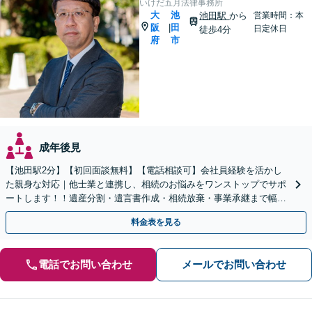
いけだ五月法律事務所
大
池
池田駅
から
営業時間：本
阪
田
|
日定休日
徒歩4分
府
市
成年後見
【池田駅2分】【初回面談無料】【電話相談可】会社員経験を活かし
た親身な対応｜他士業と連携し、相続のお悩みをワンストップでサポ
ートします！！遺産分割・遺言書作成・相続放棄・事業承継まで幅広
く対応【休日・夜間対応可】
料金表を見る
電話でお問い合わせ
メールでお問い合わせ