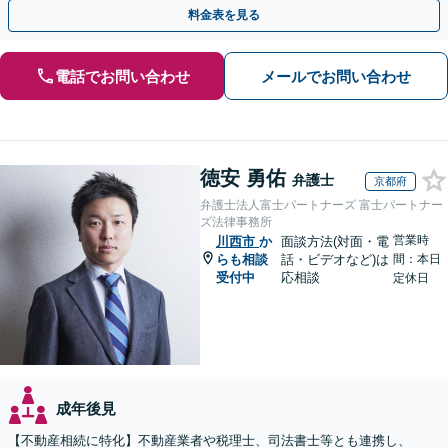
ます。【土日夜間対応】
料金表を見る
電話でお問い合わせ
メールでお問い合わせ
徳安 勇佑
弁護士
京都府
弁護士法人富士パートナーズ 富士パートナー
ズ法律事務所
営業時
川西市
か
面談方法(対面・電
らも相談
話・ビデオなど)は
間：本日
受付中
応相談
定休日
成年後見
【不動産相続に特化】不動産業者や税理士、司法書士等とも連携し、