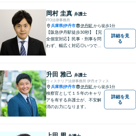
いらしてください！
岡村 圭真
弁護士
ITO法律事務所
兵庫県
伊丹市
伊丹駅
から徒歩1分
|
【阪急伊丹駅徒歩30秒】【完
詳細を見
全個室対応】民事・刑事を問
る
わず、幅広く対応◎いつでも
迅速な対応で、「救急救命医
のような弁護士」を目指しま
す。広い視野とユーモアを忘
れず、尽力してまいります。
升田 雅己
弁護士
【メーカー法務経験あり】
ウィステリア法律事務所 伊丹オフィス
兵庫県
伊丹市
伊丹駅
から徒歩1分
|
検察官として１５年のキャリ
詳細を見
アを有する弁護士が、不安解
る
消のお力になります。
上田 周
弁護士