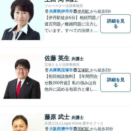
ブルースター法律事務所
兵庫県
伊丹市
伊丹駅
から徒歩5分
|
【伊丹駅徒歩5分】相続問題／
詳細を見
遺言問題／離婚問題に注力し
る
ています。すべての法律トラ
ブルに、ひとりの弁護士がオ
ールインワンでご対応しま
す。事務所名には、ご相談者
様と信頼関係を築いて紛争解
佐藤 英生
弁護士
決し、解決後の人生を幸せに
宝塚ともり法律事務所
過ごして頂きたいと願いを込
兵庫県
宝塚市
宝塚駅
から徒歩2分
|
めています。
【初回相談無料】【年間問合
詳細を見
せ数200件超】私の強みは自
る
他共に認める包容力と優しさ
です。相談しやすい弁護士を
お探しの方は是非ご連絡くだ
さい。問題を抱えられたまま
お一人で悩まずに、一度ご相
藤原 武士
弁護士
談にいらしてください。【現
弁護士法人Legal Home 豊中オフィス
役非常勤裁判官】【宝塚駅徒
大阪府
豊中市
岡町駅
から徒歩10分
|