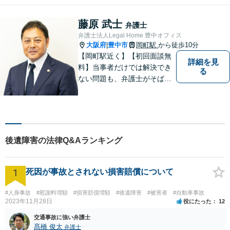
さい。問題を抱えられたまま
お一人で悩まずに、一度ご相
藤原 武士
弁護士
談にいらしてください。【現
弁護士法人Legal Home 豊中オフィス
役非常勤裁判官】【宝塚駅徒
大阪府
豊中市
岡町駅
から徒歩10分
|
歩3分】
【岡町駅近く】【初回面談無
詳細を見
料】当事者だけでは解決でき
る
ない問題も、弁護士がそばに
いることで理想的な解決が目
指せるようになります。離婚
問題／相続問題／借金問題／
交通事故／企業法務など、幅
広く対応可能。【夜間／休日
後遺障害の法律Q&Aランキング
対応可能】まずはお気軽にご
連絡ください。
1
死因が事故とされない損害賠償について
#人身事故
#慰謝料増額
#損害賠償増額
#後遺障害
#被害者
#自動車事故
2023年11月28日
役にたった
12
交通事故に強い弁護士
髙橋 俊太
弁護士