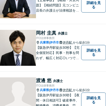
詳細を見
題】【相続問題】元コンビニ
る
店長の弁護士が法律相談を承
ります。近所のコンビニに行
く感覚で、お気軽にご相談に
いらしてください！
岡村 圭真
弁護士
ITO法律事務所
兵庫県
伊丹市
伊丹駅
から徒歩1分
|
【阪急伊丹駅徒歩30秒】【完
詳細を見
全個室対応】民事・刑事を問
る
わず、幅広く対応◎いつでも
迅速な対応で、「救急救命医
のような弁護士」を目指しま
す。広い視野とユーモアを忘
れず、尽力してまいります。
渡邊 悠
弁護士
【メーカー法務経験あり】
ITO法律事務所
兵庫県
伊丹市
伊丹駅
から徒歩1分
|
【阪急伊丹駅徒歩30秒】【夜
詳細を見
間・休日相談可】破産事件、
る
離婚事件、消費者事件、労働