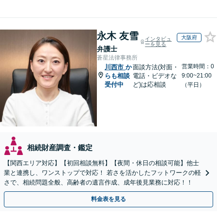
永木 友雪
大阪府
インタビュ
ーを見る
弁護士
蒼星法律事務所
営業時間：0
川西市
か
面談方法(対面・
らも相談
電話・ビデオな
9:00~21:00
受付中
ど)は応相談
（平日）
相続財産調査・鑑定
【関西エリア対応】【初回相談無料】【夜間・休日の相談可能】他士
業と連携し、ワンストップで対応！ 若さを活かしたフットワークの軽
さで、相続問題全般、高齢者の遺言作成、成年後見業務に対応！！
料金表を見る