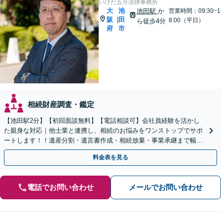
いけだ五月法律事務所
大
池
池田駅
か
営業時間：09:30~1
阪
田
|
8:00（平日）
ら徒歩4分
府
市
相続財産調査・鑑定
【池田駅2分】【初回面談無料】【電話相談可】会社員経験を活かし
た親身な対応｜他士業と連携し、相続のお悩みをワンストップでサポ
ートします！！遺産分割・遺言書作成・相続放棄・事業承継まで幅広
く対応【休日・夜間対応可】
料金表を見る
電話でお問い合わせ
メールでお問い合わせ