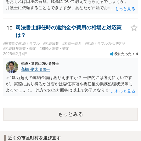
をおくれば口座の有無、残高について教えてもらえるでしょうか。
弁護士に依頼することもできますが、あなたが戸籍でお母さんの相続
人であり、相続人本人であることなどを証明すれば、口座の有無や残
高は教えてくれると思います。 自分ではよくわからないということ
であれば、弁護士に相談し依頼されたら良いと思います。
10
司法書士解任時の違約金や費用の相場と対応策
は？
#家族間の相続トラブル
#相続放棄
#相続手続き
#相続トラブルの代理交渉
#相続財産調査・鑑定
#相続人調査・確定
2025年2月4日
役にたった
4
相続・遺言に強い弁護士
髙橋 俊太
弁護士
＞100万超えの違約金額はありえますか？ 一般的には考えにくいです
が、実際にあり得るかは否かは委任事項や委任後の業務処理状況等に
よるでしょう。 此方での当方回答は以上で終了となりますが、参考に
なりましたら幸いです。
もっとみる
近くの市区町村を選び直す