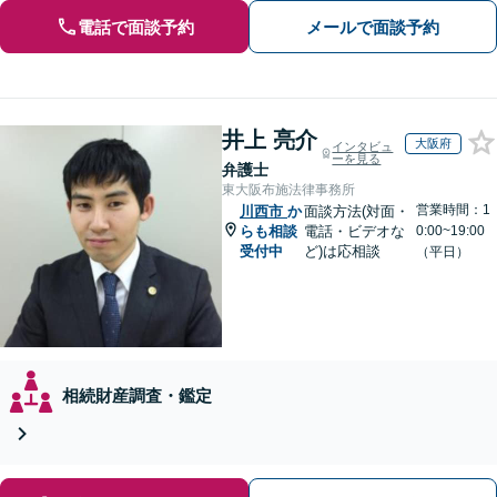
電話で面談予約
メールで面談予約
井上 亮介
大阪府
インタビュ
ーを見る
弁護士
東大阪布施法律事務所
営業時間：1
川西市
か
面談方法(対面・
らも相談
電話・ビデオな
0:00~19:00
受付中
ど)は応相談
（平日）
相続財産調査・鑑定