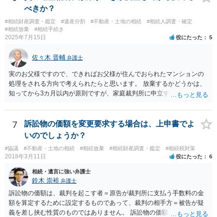
べきか？
#相続財産調査・鑑定
#遺産分割
#不動産・土地の相続
#相続人調査・確定
#相続放棄
#相続手続き
2025年7月15日
役にたった
5
佐々木 晋輔
弁護士
実のお父様ですので、できればお父様が住んでおられたマンションの
処理をされる方向で考えられたらと思います。 放棄するかどうかは、
知ってから3カ月以内が原則ですが、家庭裁判所に申立すれば3カ月の
期間を伸長することができます。 その間に、財産の状況を調査して、
放棄するかどうか決めることができます。 銀行やサラ金が数年も放置
することはありませんので、数年後に借金が発見される可能性はほぼ
7
訴訟物の価額を変更要求する場合は、上申書でよ
ありません。 なお、私が扱った相続放棄を検討していた案件で、期間
いのでしょうか？
伸長して調査したところ、サラ金に対する過払金など相当な財産が見
#協議
#不動産・土地の相続
#相続放棄
#相続財産調査・鑑定
#相続税対策
つかったため相続したという事例がありました。
2018年3月11日
役にたった
6
相続・遺言に強い弁護士
鈴木 崇裕
弁護士
訴訟物の価額は、裁判を起こす者＝原告が裁判所に支払う手数料の金
額を算定するために設定するものであって、裁判の相手方＝被告が疑
義を差し挟む性質のものではありません。 訴訟物の価額自体が裁判の