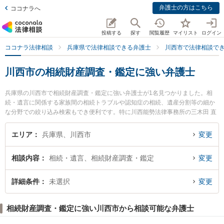
弁護士の方はこちら
ココナラへ
投稿する
探す
閲覧履歴
マイリスト
ログイン
ココナラ法律相談
兵庫県で法律相談できる弁護士
川西市で法律相談で
川西市の相続財産調査・鑑定に強い弁護士
兵庫県の川西市で相続財産調査・鑑定に強い弁護士が1名見つかりました。相
続・遺言に関係する家族間の相続トラブルや認知症の相続、遺産分割等の細か
な分野での絞り込み検索もでき便利です。特に川西能勢法律事務所の三木田 直
哉弁護士のプロフィール情報や弁護士費用、強みなどが注目されています。
『川西市で土日や夜間に発生した相続財産調査・鑑定のトラブルを今すぐに弁
エリア
兵庫県、川西市
変更
護士に相談したい』『相続財産調査・鑑定のトラブル解決の実績豊富な近くの
弁護士を検索したい』『初回相談無料で相続財産調査・鑑定を法律相談できる
相談内容
相続・遺言、相続財産調査・鑑定
変更
川西市内の弁護士に相談予約したい』などでお困りの相談者さんにおすすめで
す。
詳細条件
未選択
変更
相続財産調査・鑑定に強い川西市から相談可能な弁護士