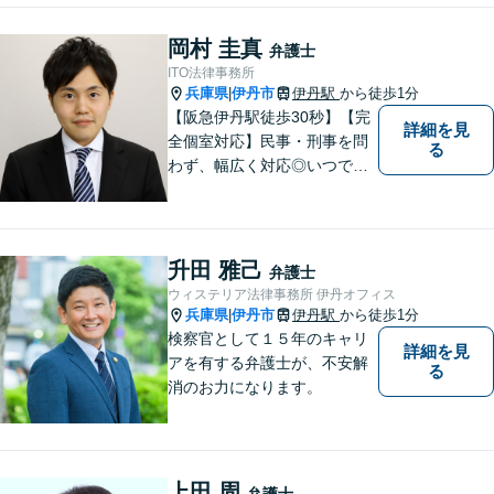
いらしてください！
岡村 圭真
弁護士
ITO法律事務所
兵庫県
伊丹市
伊丹駅
から徒歩1分
|
【阪急伊丹駅徒歩30秒】【完
詳細を見
全個室対応】民事・刑事を問
る
わず、幅広く対応◎いつでも
迅速な対応で、「救急救命医
のような弁護士」を目指しま
す。広い視野とユーモアを忘
れず、尽力してまいります。
升田 雅己
弁護士
【メーカー法務経験あり】
ウィステリア法律事務所 伊丹オフィス
兵庫県
伊丹市
伊丹駅
から徒歩1分
|
検察官として１５年のキャリ
詳細を見
アを有する弁護士が、不安解
る
消のお力になります。
上田 周
弁護士