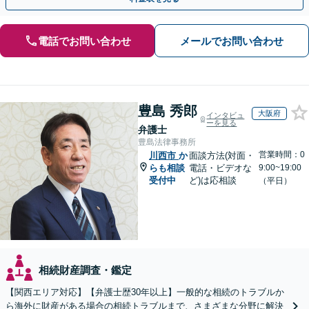
電話でお問い合わせ
メールでお問い合わせ
豊島 秀郎
大阪府
インタビュ
ーを見る
弁護士
豊島法律事務所
営業時間：0
川西市
か
面談方法(対面・
らも相談
電話・ビデオな
9:00~19:00
受付中
ど)は応相談
（平日）
相続財産調査・鑑定
【関西エリア対応】【弁護士歴30年以上】一般的な相続のトラブルか
ら海外に財産がある場合の相続トラブルまで、さまざまな分野に解決