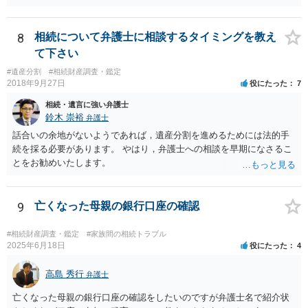
目的（審理の対象）となることもありませんので、上申書や証拠を出
したとしても、変更されることはありません。
8
相続について弁護士に相談するタイミングを教え
て下さい
#遺産分割
#相続財産調査・鑑定
2018年9月27日
役にたった
7
相続・遺言に強い弁護士
鈴木 崇裕
弁護士
話合いの余地がないようであれば，遺産分割を進めるためには法的手
続を採る必要があります。 やはり，弁護士への相談を早期になさるこ
とをお勧めいたします。
9
亡くなった母親の銀行口座の確認
#相続財産調査・鑑定
#家族間の相続トラブル
2025年6月18日
役にたった
4
高島 秀行
弁護士
亡くなった母親の銀行口座の確認をしたいのですが弁護士名で紹介状