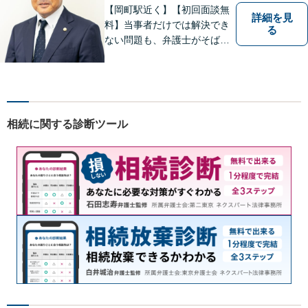
歩3分】
【岡町駅近く】【初回面談無
詳細を見
料】当事者だけでは解決でき
る
ない問題も、弁護士がそばに
いることで理想的な解決が目
指せるようになります。離婚
問題／相続問題／借金問題／
交通事故／企業法務など、幅
広く対応可能。【夜間／休日
相続に関する診断ツール
対応可能】まずはお気軽にご
連絡ください。