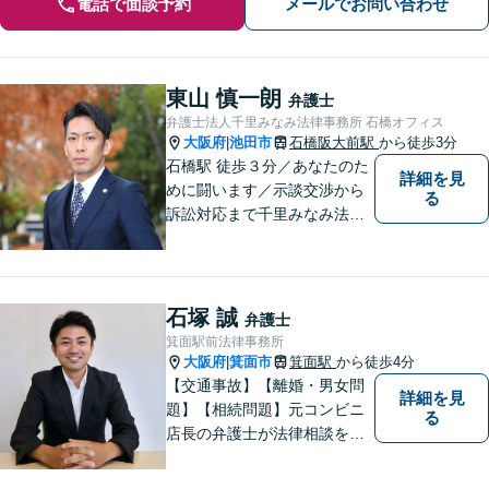
電話で面談予約
メールでお問い合わせ
東山 慎一朗
弁護士
弁護士法人千里みなみ法律事務所 石橋オフィス
大阪府
池田市
石橋阪大前駅
から徒歩3分
|
石橋駅 徒歩３分／あなたのた
詳細を見
めに闘います／示談交渉から
る
訴訟対応まで千里みなみ法律
事務所にお任せください
石塚 誠
弁護士
箕面駅前法律事務所
大阪府
箕面市
箕面駅
から徒歩4分
|
【交通事故】【離婚・男女問
詳細を見
題】【相続問題】元コンビニ
る
店長の弁護士が法律相談を承
ります。近所のコンビニに行
く感覚で、お気軽にご相談に