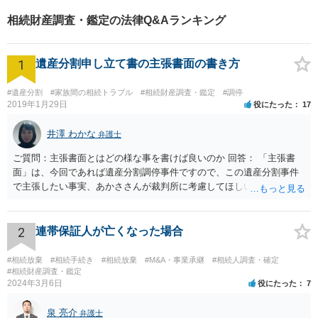
相続財産調査・鑑定の法律Q&Aランキング
1
遺産分割申し立て書の主張書面の書き方
#遺産分割
#家族間の相続トラブル
#相続財産調査・鑑定
#調停
2019年1月29日
役にたった
17
井澤 わかな
弁護士
ご質問：主張書面とはどの様な事を書けば良いのか 回答： 「主張書
面」は、今回であれば遺産分割調停事件ですので、この遺産分割事件
で主張したい事実、あかささんが裁判所に考慮してほしいと思う、亡
くなった方・あかささん・お姉さん間の事情などを記入することにな
ります。 もし、主張したい事実や考慮してほしい事情に関連して
資料を持っているようであれば、主張書面とは別で提出できます。も
2
連帯保証人が亡くなった場合
し、お姉さんに見られたくないような資料がある場合、「非開示の希
望に関する申出書」と共に提出することも考えられます。 ご質問：書
#相続放棄
#相続手続き
#相続放棄
#M&A・事業承継
#相続人調査・確定
いた方が良い事と書かない方が良い事 回答： お姉さんが申立書の「申
#相続財産調査・鑑定
2024年3月6日
役にたった
7
立ての趣旨」のところに書いている遺産の分け方に対して意見があれ
ば、まずそれを書くとよいです。 次に「申立ての理由」のところに、
泉 亮介
なぜ調停を申し立てたのか(例えば、あかささんと話合いが出来ない／
弁護士