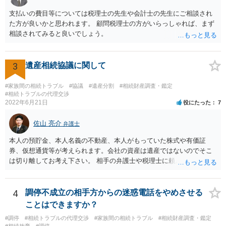
決裂した、など)や亡くなった方・あかささん・お姉さん間の事情やい
支払いの費目等については税理士の先生や会計士の先生にご相談され
きさつなどが書かれていると思うので、あかささんから見てそれは違
た方が良いかと思われます。 顧問税理士の方がいらっしゃれば、まず
うと感じるところは、どのように違うのか、など書くとよいです。 そ
相談されてみると良いでしょう。
の他、お姉さんの申立書には書かれていないけど、どのように遺産を
分けるかを決めるについてあかささんが重要だと考える事情があれば
(例えば、○○のときにお姉さんは亡くなった方からお金を援助してもら
3
遺産相続協議に関して
った等)、それも書くとよいです。 書かない方が良いと思うことは、遺
産分割に関係ない(と思われる)いきさつを沢山盛り込むことだと考えま
#家族間の相続トラブル
#協議
#遺産分割
#相続財産調査・鑑定
す(あくまで遺産分割に関係することに留める方が、裁判所や調停委員
#相続トラブルの代理交渉
の方に事情を理解してもらいやすいと思います)。
2022年6月21日
役にたった
7
佐山 亮介
弁護士
本人の預貯金、本人名義の不動産、本人がもっていた株式や有価証
券、仮想通貨等が考えられます。会社の資産は遺産ではないのでそこ
は切り離してお考え下さい。 相手の弁護士や税理士に頼んでも守秘義
務を理由に断られる可能性が高いです。 資料は調停を起こしてから任
意に開示を求め、応じなければ「調査嘱託」という手続きを使って銀
行等に照会をかけることになるでしょう。 不動産は、相続登記が済ん
4
調停不成立の相手方からの迷惑電話をやめさせる
でいなければ市役所ないし区役所に、お子様と義父様のつながりがわ
ことはできますか？
かる戸籍一式を揃えてもちこみ、「名寄せ」という手続きをすると、
#調停
#相続トラブルの代理交渉
#家族間の相続トラブル
#相続財産調査・鑑定
分かると思います。遺産分割協議書の偽造等により既に相続登記され
#相続放棄
#調停