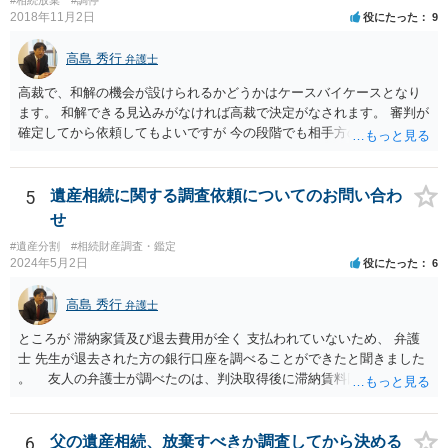
てしまっている場合は、住所などに当たりをつけて登記名義を調べて
2018年11月2日
役にたった
9
探すことになるでしょう。 代理人弁護士を立てられるのはおすすめで
すが、現代では、各々が自由に価格設定をしていますので、特に相場
高島 秀行
弁護士
はお示しできません。ただし、かつて日本弁護士連合会が設けていた
報酬基準を踏まえて価格設定している弁護士は一定数いると思います
高裁で、和解の機会が設けられるかどうかはケースバイケースとなり
ので、それが一応の目安となるでしょう。
ます。 和解できる見込みがなければ高裁で決定がなされます。 審判が
確定してから依頼してもよいですが 今の段階でも相手方の連絡が迷惑
であれば 弁護士に依頼してもよいと思います。
5
遺産相続に関する調査依頼についてのお問い合わ
せ
#遺産分割
#相続財産調査・鑑定
2024年5月2日
役にたった
6
高島 秀行
弁護士
ところが 滞納家賃及び退去費用が全く 支払われていないため、 弁護
士 先生が退去された方の銀行口座を調べることができたと聞きました
。 友人の弁護士が調べたのは、判決取得後に滞納賃料回収のため
に、預金の有無及び残高の開示を求めたもので 判決を取るために、
預金の入出金履歴を調べたわけではありません。 残念ながら、事案
や目的も異なりますし、開示の内容も異なります。
6
父の遺産相続、放棄すべきか調査してから決める