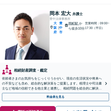
岡本 宏大
弁護士
豊中法律事務所
大
豊
岡町駅
か
営業時間：09:00~
阪
中
|
17:30（平日）
ら徒歩10分
府
市
相続財産調査・鑑定
依頼者さまのお気持ちをじっくりうかがい、現在の生活状況や将来へ
の不安なども含め、総合的な解決策をご提案します。税理士や司法書
士など地域の信頼できる他士業と連携し、相続問題を総合的に解決
「後見人にお悩みの方もお気軽にご相談を」
料金表を見る