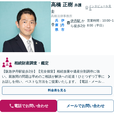
高橋 正樹
弁護
インタビューを見
る
士
高橋法律事務所
兵
伊
伊丹駅
か
営業時間：10:00~1
庫
丹
|
8:00（平日）
ら徒歩2分
県
市
相続財産調査・鑑定
【阪急伊丹駅徒歩2分】【完全個室】相続放棄や遺産分割調停に強
い。親族間の問題は早めのご相談が解決への近道！ひとつずつ丁寧に
お話しを伺い、ベストな方法をご提案いたします。【電話・メール相
談初回無料】【休日夜間対応可】【オンライン可能】
料金表を見る
電話でお問い合わせ
メールでお問い合わせ