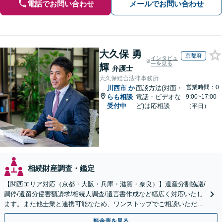
電話でお問い合わせ
メールでお問い合わせ
大久保 勇
京都府
インタビュ
ーを見る
輝
弁護士
大久保総合法律事務所
営業時間：0
川西市
か
面談方法(対面・
らも相談
電話・ビデオな
9:00~17:00
受付中
ど)は応相談
（平日）
相続財産調査・鑑定
【関西エリア対応（京都・大阪・兵庫・滋賀・奈良）】遺産分割協議/
調停/遺留分侵害額請求/相続人調査/遺言書作成など幅広く対応いたし
ます。また他士業と連携可能なため、ワンストップでご相談いただけ
ます。【土日夜間対応】
料金表を見る