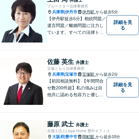
ブルースター法律事務所
兵庫県
伊丹市
伊丹駅
から徒歩5分
|
【伊丹駅徒歩5分】相続問題／
詳細を見
遺言問題／離婚問題に注力し
る
ています。すべての法律トラ
ブルに、ひとりの弁護士がオ
ールインワンでご対応しま
す。事務所名には、ご相談者
様と信頼関係を築いて紛争解
佐藤 英生
弁護士
決し、解決後の人生を幸せに
宝塚ともり法律事務所
過ごして頂きたいと願いを込
兵庫県
宝塚市
宝塚駅
から徒歩2分
|
めています。
【初回相談無料】【年間問合
詳細を見
せ数200件超】私の強みは自
る
他共に認める包容力と優しさ
です。相談しやすい弁護士を
お探しの方は是非ご連絡くだ
さい。問題を抱えられたまま
お一人で悩まずに、一度ご相
藤原 武士
弁護士
談にいらしてください。【現
弁護士法人Legal Home 豊中オフィス
役非常勤裁判官】【宝塚駅徒
大阪府
豊中市
岡町駅
から徒歩10分
|