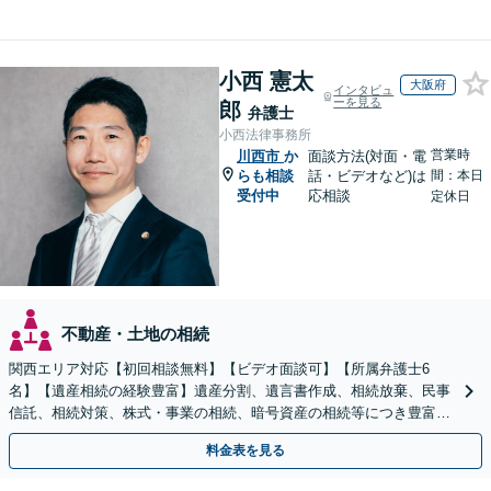
小西 憲太
大阪府
インタビュ
ーを見る
郎
弁護士
小西法律事務所
営業時
川西市
か
面談方法(対面・電
らも相談
話・ビデオなど)は
間：本日
受付中
応相談
定休日
不動産・土地の相続
関西エリア対応【初回相談無料】【ビデオ面談可】【所属弁護士6
名】【遺産相続の経験豊富】遺産分割、遺言書作成、相続放棄、民事
信託、相続対策、株式・事業の相続、暗号資産の相続等につき豊富な
対応実績。【バリアフリー】【完全個室対応】
料金表を見る