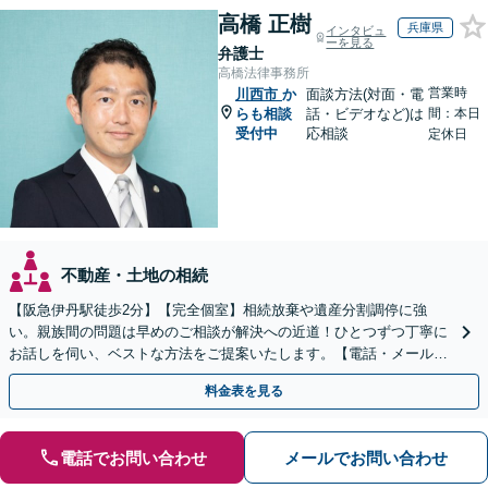
高橋 正樹
兵庫県
インタビュ
ーを見る
弁護士
高橋法律事務所
営業時
川西市
か
面談方法(対面・電
らも相談
話・ビデオなど)は
間：本日
受付中
応相談
定休日
不動産・土地の相続
【阪急伊丹駅徒歩2分】【完全個室】相続放棄や遺産分割調停に強
い。親族間の問題は早めのご相談が解決への近道！ひとつずつ丁寧に
お話しを伺い、ベストな方法をご提案いたします。【電話・メール相
談初回無料】【休日夜間対応可】【オンライン可能】
料金表を見る
電話でお問い合わせ
メールでお問い合わせ