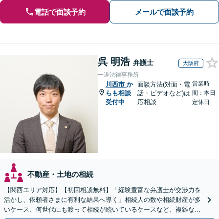
電話で面談予約
メールで面談予約
呉 明浩
弁護士
大阪府
一道法律事務所
営業時
川西市
か
面談方法(対面・電
らも相談
話・ビデオなど)は
間：本日
受付中
応相談
定休日
不動産・土地の相続
【関西エリア対応】【初回相談無料】「経験豊富な弁護士が交渉力を
活かし、依頼者さまに有利な結果へ導く」相続人の数や相続財産が多
いケース、何世代にも渡って相続が続いているケースなど、複雑な事