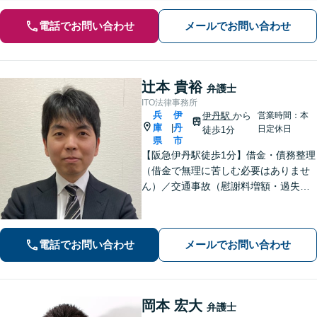
電話でお問い合わせ
メールでお問い合わせ
辻本 貴裕
弁護士
ITO法律事務所
兵
伊
伊丹駅
から
営業時間：本
庫
丹
|
日定休日
徒歩1分
県
市
【阪急伊丹駅徒歩1分】借金・債務整理
（借金で無理に苦しむ必要はありませ
ん）／交通事故（慰謝料増額・過失割
合に関するご相談など）／労働事件
（労働者側・使用者側どちらも対応）
／刑事事件（被害者側も対応）／相続
電話でお問い合わせ
メールでお問い合わせ
／離婚問題など。まずはお気軽にご相
談ください
岡本 宏大
弁護士