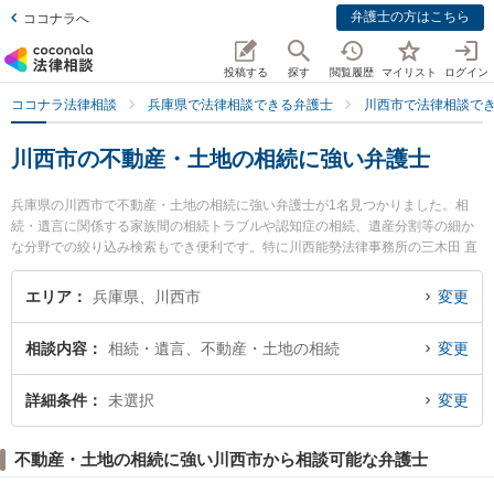
弁護士の方はこちら
ココナラへ
投稿する
探す
閲覧履歴
マイリスト
ログイン
ココナラ法律相談
兵庫県で法律相談できる弁護士
川西市で法律相談で
川西市の不動産・土地の相続に強い弁護士
兵庫県の川西市で不動産・土地の相続に強い弁護士が1名見つかりました。相
続・遺言に関係する家族間の相続トラブルや認知症の相続、遺産分割等の細か
な分野での絞り込み検索もでき便利です。特に川西能勢法律事務所の三木田 直
哉弁護士のプロフィール情報や弁護士費用、強みなどが注目されています。
『川西市で土日や夜間に発生した不動産・土地の相続のトラブルを今すぐに弁
エリア
兵庫県、川西市
変更
護士に相談したい』『不動産・土地の相続のトラブル解決の実績豊富な近くの
弁護士を検索したい』『初回相談無料で不動産・土地の相続を法律相談できる
相談内容
相続・遺言、不動産・土地の相続
変更
川西市内の弁護士に相談予約したい』などでお困りの相談者さんにおすすめで
す。
詳細条件
未選択
変更
不動産・土地の相続に強い川西市から相談可能な弁護士