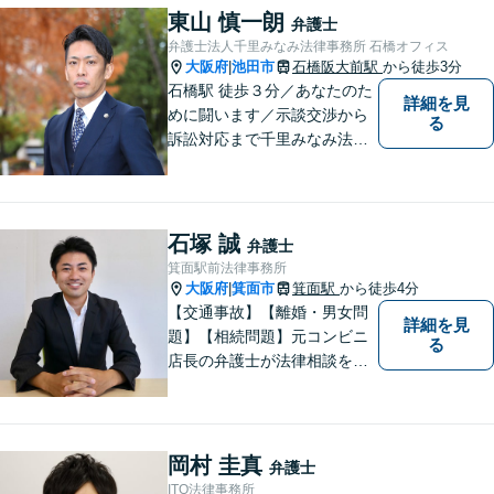
東山 慎一朗
弁護士
弁護士法人千里みなみ法律事務所 石橋オフィス
大阪府
池田市
石橋阪大前駅
から徒歩3分
|
石橋駅 徒歩３分／あなたのた
詳細を見
めに闘います／示談交渉から
る
訴訟対応まで千里みなみ法律
事務所にお任せください
石塚 誠
弁護士
箕面駅前法律事務所
大阪府
箕面市
箕面駅
から徒歩4分
|
【交通事故】【離婚・男女問
詳細を見
題】【相続問題】元コンビニ
る
店長の弁護士が法律相談を承
ります。近所のコンビニに行
く感覚で、お気軽にご相談に
いらしてください！
岡村 圭真
弁護士
ITO法律事務所