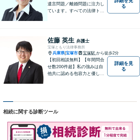
詳細を見
遺言問題／離婚問題に注力し
る
ています。すべての法律トラ
ブルに、ひとりの弁護士がオ
ールインワンでご対応しま
す。事務所名には、ご相談者
様と信頼関係を築いて紛争解
佐藤 英生
弁護士
決し、解決後の人生を幸せに
宝塚ともり法律事務所
過ごして頂きたいと願いを込
兵庫県
宝塚市
宝塚駅
から徒歩2分
|
めています。
【初回相談無料】【年間問合
詳細を見
せ数200件超】私の強みは自
る
他共に認める包容力と優しさ
です。相談しやすい弁護士を
お探しの方は是非ご連絡くだ
さい。問題を抱えられたまま
お一人で悩まずに、一度ご相
談にいらしてください。【現
相続に関する診断ツール
役非常勤裁判官】【宝塚駅徒
歩3分】