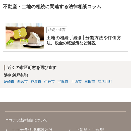
不動産・土地の相続に関連する法律相談コラム
相続・遺言
土地の相続手続き│分割方法や評価方
法、税金の軽減策など解説
近くの市区町村を選び直す
阪神 (神戸市外)
尼崎市
西宮市
芦屋市
伊丹市
宝塚市
川西市
三田市
猪名川町
ココナラ法律相談について
ココナラ法律相談とは
ご意見・ご要望