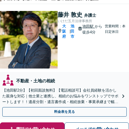
藤井 敦史
弁護士
いけだ五月法律事務所
大
池
池田駅
から
営業時間：本
阪
田
|
日定休日
徒歩4分
府
市
不動産・土地の相続
【池田駅2分】【初回面談無料】【電話相談可】会社員経験を活かし
た親身な対応｜他士業と連携し、相続のお悩みをワンストップでサポ
ートします！！遺産分割・遺言書作成・相続放棄・事業承継まで幅広
く対応【休日・夜間対応可】
料金表を見る