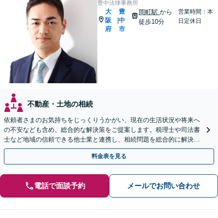
豊中法律事務所
大
豊
岡町駅
から
営業時間：本
阪
中
|
日定休日
徒歩10分
府
市
不動産・土地の相続
依頼者さまのお気持ちをじっくりうかがい、現在の生活状況や将来へ
の不安なども含め、総合的な解決策をご提案します。税理士や司法書
士など地域の信頼できる他士業と連携し、相続問題を総合的に解決
「後見人にお悩みの方もお気軽にご相談を」
料金表を見る
電話で面談予約
メールでお問い合わせ