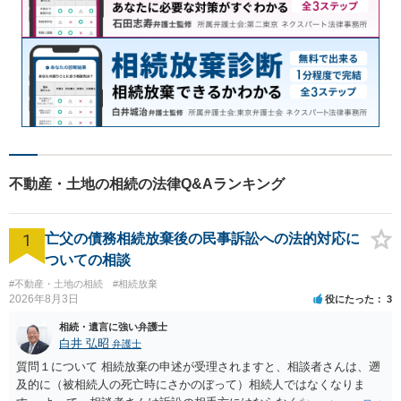
不動産・土地の相続の法律Q&Aランキング
1
亡父の債務相続放棄後の民事訴訟への法的対応に
ついての相談
#不動産・土地の相続
#相続放棄
2026年8月3日
役にたった
3
相続・遺言に強い弁護士
白井 弘昭
弁護士
質問１について 相続放棄の申述が受理されますと、相談者さんは、遡
及的に（被相続人の死亡時にさかのぼって）相続人ではなくなりま