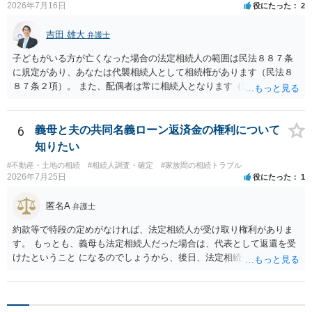
2026年7月16日
役にたった
2
吉田 雄大
弁護士
子どもがいる方が亡くなった場合の法定相続人の範囲は民法８８７条
に規定があり、あなたは代襲相続人として相続権があります（民法８
８７条２項）。 また、配偶者は常に相続人となります（民法８９０
条）。 「祖父の子供３人」の方の配偶者がご健在であれば、その方に
も相続権があります。つまり、孫５人に加えて「おじ又はおば」にも
相続権がある可能性があります。
6
義母と夫の共同名義ローン返済金の権利について
知りたい
#不動産・土地の相続
#相続人調査・確定
#家族間の相続トラブル
2026年7月25日
役にたった
1
匿名A
弁護士
約款等で特段の定めがなければ、法定相続人が受け取り権利がありま
す。 もっとも、義母も法定相続人だった場合は、代表として返還を受
けたということ になるのでしょうから、後日、法定相続分に基づいて
精算を求めることは可能と思います。