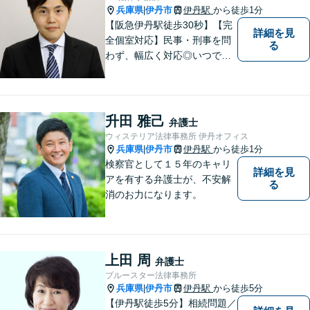
兵庫県
伊丹市
伊丹駅
から徒歩1分
|
【阪急伊丹駅徒歩30秒】【完
詳細を見
全個室対応】民事・刑事を問
る
わず、幅広く対応◎いつでも
迅速な対応で、「救急救命医
のような弁護士」を目指しま
す。広い視野とユーモアを忘
れず、尽力してまいります。
升田 雅己
弁護士
【メーカー法務経験あり】
ウィステリア法律事務所 伊丹オフィス
兵庫県
伊丹市
伊丹駅
から徒歩1分
|
検察官として１５年のキャリ
詳細を見
アを有する弁護士が、不安解
る
消のお力になります。
上田 周
弁護士
ブルースター法律事務所
兵庫県
伊丹市
伊丹駅
から徒歩5分
|
【伊丹駅徒歩5分】相続問題／