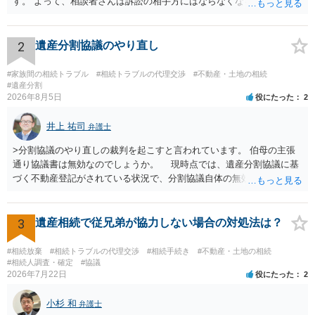
す。 よって、相談者さんは訴訟の相手方にはならなくなるので（明け
渡し請求の対象ではなくなるので）請求棄却となります。 相続放棄受
理証明を家庭裁判所で取得し、コピーを答弁書に添えて裁判所に提出
してください。 質問２について 請求棄却を求める答弁書を提出すれ
2
遺産分割協議のやり直し
ば、第１回期日は出席する必要がありません。その日は差支え（用事
があり出席できない）との記載で十分です。 質問３について 弁護士で
#家族間の相続トラブル
#相続トラブルの代理交渉
#不動産・土地の相続
はないので、ｍｉｎｔｓでの提出の必要は無いと思います。郵送（期
#遺産分割
2026年8月5日
役にたった
2
限までに届けばよい）で十分です。 詳細は、書面記載の裁判所書記官
にお問い合わせください。 以上、ご参考まで。
井上 祐司
弁護士
>分割協議のやり直しの裁判を起こすと言われています。 伯母の主張
通り協議書は無効なのでしょうか。 現時点では、遺産分割協議に基
づく不動産登記がされている状況で、分割協議自体の無効を裁判所が
認めたわけではないので、分割協議の効力に影響はありません。 先
方の訴訟の主張及び立証次第ですが、 ・御祖母様の認知能力に関する
医師の意見書、筆跡鑑定 が提出されればその効力が否定される可能性
3
遺産相続で従兄弟が協力しない場合の対処法は？
はありますが、 ・伯母様自身が分割協議に加わっていること ・御祖母
様の意に反する遺産分割協議を行う実益が誰にあったかの立証が困難
#相続放棄
#相続トラブルの代理交渉
#相続手続き
#不動産・土地の相続
であること からすると、実際に遺産分割協議の効力が否定される可能
#相続人調査・確定
#協議
2026年7月22日
役にたった
2
性はそれほど高くない（立証のハードルは非常に高い）ということが
言えると思います。
小杉 和
弁護士