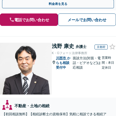
案でも対応！協議、調停、審判どのフェーズからも相談可
料金表を見る
電話でお問い合わせ
メールでお問い合わせ
浅野 康史
弁護士
京都府
K・Gフォート法律事務所
営業時
川西市
か
面談方法(対面・電
らも相談
話・ビデオなど)は
間：本日
受付中
応相談
定休日
不動産・土地の相続
【初回相談無料】【相続診断士の資格保有】気軽に相談できる相続ア