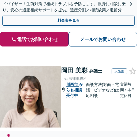
ドバイザー！生前対策で相続トラブルを予防します。親身に相談に乗
り、安心の遺産相続サポートを提供。遺産分割／相続放棄／遺留分も
お任せ！【出張サポート】【完全個室】【丸太町駅6分】
料金表を見る
電話でお問い合わせ
メールでお問い合わせ
岡田 美彩
弁護士
大阪府
小西法律事務所
営業時
川西市
か
面談方法(対面・電
らも相談
話・ビデオなど)は
間：本日
受付中
応相談
定休日