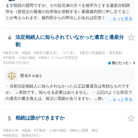
まず前段の質問ですが、その従兄弟の方々を相手方とする遺産分割調
停を（曾祖父の最後の住所地を管轄する）家庭裁判所に申し立てるこ
とが考えられます。裁判所からの呼出しがあれば応答する可能性がま
だあるのではないでしょうか。 後段の質問については、相続放棄は可
能と思われます。時間が思った以上にないので必要書類をてきぱきと
揃える必要があります。その点是非御注意ください。
4
法定相続人に知らされていなかった遺言と遺産分
割
#遺産分割
#協議
#遺言の書き直し・やり直し
#遺言の真偽鑑定・遺言無効
#不動産・土地の相続
#相続トラブルの代理交渉
2026年7月18日
役にたった
3
匿名A
弁護士
・当初法定相続人に知らされなかった公正証書遺言は有効なものです
か。 →有効です。知らせる必要はありません。 ・上記のような状況で
の遺言の書き換えは、叔父に瑕疵がありますか。→無いです。 ・分割
する場合の比率は、現状で、客観的に見てどの程度が妥当と考えられ
ますか。 →本人が自由に決められますので、どこが妥当とは言えない
です。客観的な基準もありません。 ・できれば穏やかに、分割を拒否
5
相続は誰ができますか
することはできますか。 →分割を拒否するということは、遺産はいら
ないということでしょうか。遺言で、受取を指定されててもいらない
#遺産分割
#協議
#不動産・土地の相続
#相続人調査・確定
と拒否することはできます。理由を説明する必要はありません。
#相続登記（義務化対応）