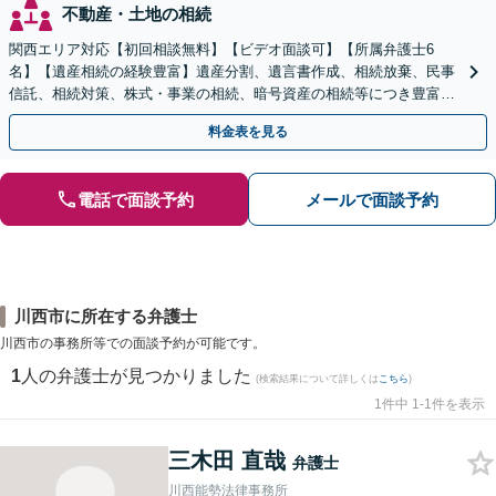
不動産・土地の相続
関西エリア対応【初回相談無料】【ビデオ面談可】【所属弁護士6
名】【遺産相続の経験豊富】遺産分割、遺言書作成、相続放棄、民事
信託、相続対策、株式・事業の相続、暗号資産の相続等につき豊富な
対応実績。【バリアフリー】【完全個室対応】
料金表を見る
電話で面談予約
メールで面談予約
川西市に所在する弁護士
川西市の事務所等での面談予約が可能です。
1
人の弁護士が見つかりました
(検索結果について詳しくは
こちら
)
1件中 1-1件を表示
三木田 直哉
弁護士
川西能勢法律事務所