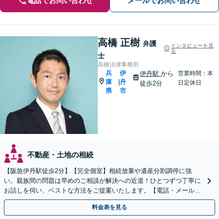
電話でお問い合わせ
メールでお問い合わせ
高橋 正樹
弁護
インタビューを見
る
士
高橋法律事務所
兵
伊
伊丹駅
から
営業時間：本
庫
丹
|
日定休日
徒歩2分
県
市
不動産・土地の相続
【阪急伊丹駅徒歩2分】【完全個室】相続放棄や遺産分割調停に強
い。親族間の問題は早めのご相談が解決への近道！ひとつずつ丁寧に
お話しを伺い、ベストな方法をご提案いたします。【電話・メール相
談初回無料】【休日夜間対応可】【オンライン可能】
料金表を見る