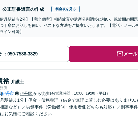
公正証書遺言の作成
料金表を見る
伊丹駅徒歩2分】【完全個室】相続放棄や遺産分割調停に強い。親族間の問
つ丁寧にお話しを伺い、ベストな方法をご提案いたします。【電話・メール
ライン可能】
せ
メール
貴裕
弁護士
事務所
県
伊丹市
伊丹駅
から徒歩1分
営業時間：10:00~19:00（平日）
|
丹駅徒歩1分】借金・債務整理（借金で無理に苦しむ必要はありません
相談など）／労働事件（労働者側・使用者側どちらも対応）／刑事事件
はお気軽にご相談ください