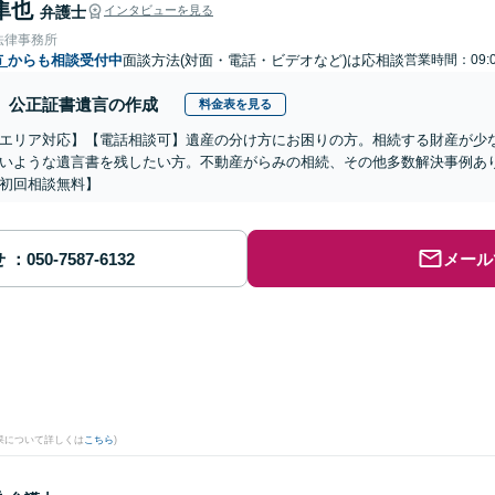
隼也
弁護士
インタビューを見る
法律事務所
市
からも相談受付中
面談方法(対面・電話・ビデオなど)は応相談
営業時間：09:0
公正証書遺言の作成
料金表を見る
エリア対応】【電話相談可】遺産の分け方にお困りの方。相続する財産が少
いような遺言書を残したい方。不動産がらみの相続、その他多数解決事例あ
初回相談無料】
せ
メール
果について詳しくは
こちら
)