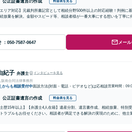
公正証書遺言の作成
料金表を見る
エリア対応】元裁判所書記官として相続分野500件以上の対応経験！判例に
続放棄を解決。金額やスピード等、相談者様が一番大事にする想いを丁寧に伺
せ
メール
由紀子
弁護士
インタビューを見る
人阪南合同法律事務所
市
からも相談受付中
面談方法(対面・電話・ビデオなど)は応相談
営業時間：09:0
公正証書遺言の作成
料金表を見る
士歴15年以上】【弁護士4人在籍】遺産分割、遺言書作成、相続放棄、特別
トラブルもお任せください。相談者が満足できる解決の実現のために、他士