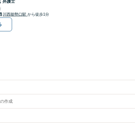
哉
弁護士
所
川西能勢口駅
から徒歩1分
る
の作成