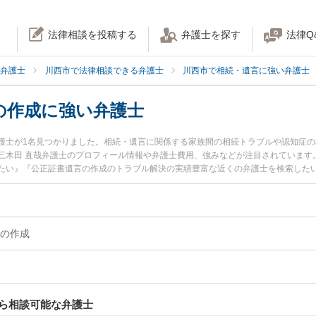
法律相談を投稿する
弁護士を探す
法律Q
弁護士
川西市で法律相談できる弁護士
川西市で相続・遺言に強い弁護士
の作成に強い弁護士
護士が1名見つかりました。相続・遺言に関係する家族間の相続トラブルや認知症
三木田 直哉弁護士のプロフィール情報や弁護士費用、強みなどが注目されています
たい』『公正証書遺言の作成のトラブル解決の実績豊富な近くの弁護士を検索した
』などでお困りの相談者さんにおすすめです。
の作成
ら相談可能な弁護士