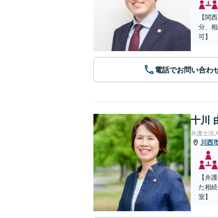
【関西
分、相
可】
電話でお問い合わ
十川 
弁護士法
川西
【弁護
た相続
室】