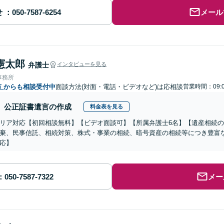
せ
メール
憲太郎
弁護士
インタビューを見る
事務所
市
からも相談受付中
面談方法(対面・電話・ビデオなど)は応相談
営業時間：09:0
公正証書遺言の作成
料金表を見る
リア対応【初回相談無料】【ビデオ面談可】【所属弁護士6名】【遺産相続
棄、民事信託、相続対策、株式・事業の相続、暗号資産の相続等につき豊富
応】
メー