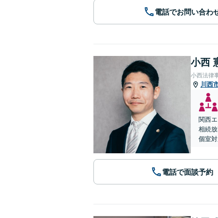
電話でお問い合わ
小西 
小西法律
川西
関西エ
相続放
個室対
電話で面談予約