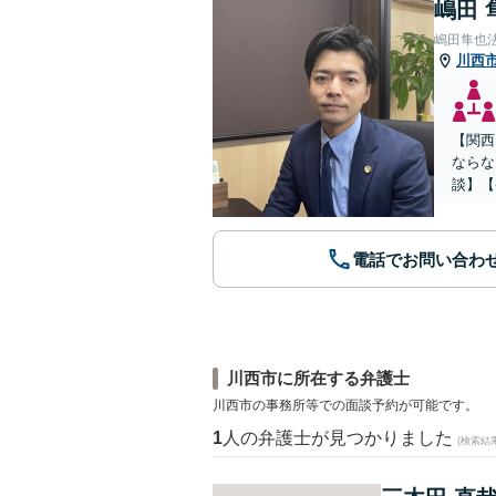
嶋田 
嶋田隼也
川西
【関西
ならな
談】【
電話でお問い合わ
川西市に所在する弁護士
川西市の事務所等での面談予約が可能です。
1
人の弁護士が見つかりました
(検索結