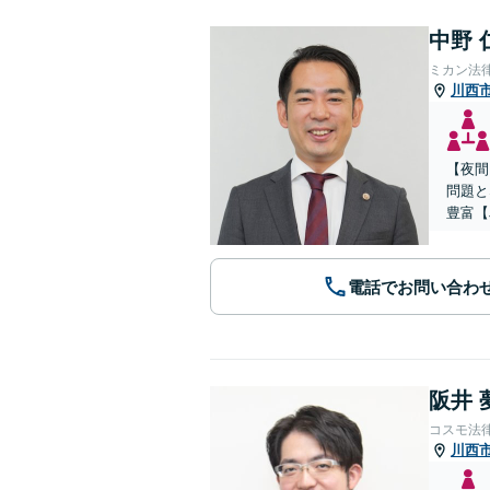
中野 
ミカン法
川西
【夜間
問題と
豊富【
電話でお問い合わ
阪井 
コスモ法
川西