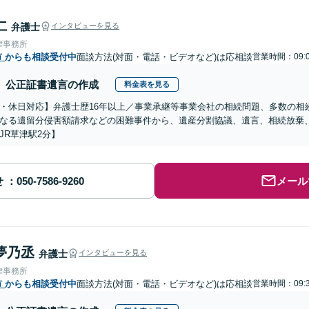
仁
弁護士
インタビューを見る
律事務所
市
からも相談受付中
面談方法(対面・電話・ビデオなど)は応相談
営業時間：09:0
公正証書遺言の作成
料金表を見る
・休日対応】弁護士歴16年以上／事業承継等事業会社の相続問題、多数の相
なる遺留分侵害額請求などの困難事件から、遺産分割協議、遺言、相続放棄
JR草津駅2分】
せ
メール
夢乃丞
弁護士
インタビューを見る
律事務所
市
からも相談受付中
面談方法(対面・電話・ビデオなど)は応相談
営業時間：09:3