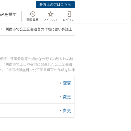
弁護士の方はこちら
&Aを探す
閲覧履歴
マイリスト
ログイン
川西市で公正証書遺言の作成に強い弁護士
の相続、遺産分割等の細かな分野での絞り込み検
。『川西市で土日や夜間に発生した公正証書遺
い』『初回相談無料で公正証書遺言の作成を法律
変更
変更
変更