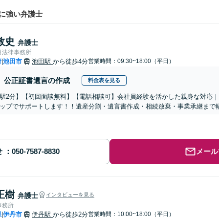
に強い弁護士
敦史
弁護士
月法律事務所
府
池田市
池田駅
から徒歩4分
営業時間：09:30~18:00（平日）
|
公正証書遺言の作成
料金表を見る
駅2分】【初回面談無料】【電話相談可】会社員経験を活かした親身な対応
ップでサポートします！！遺産分割・遺言書作成・相続放棄・事業承継まで
せ
メール
正樹
弁護士
インタビューを見る
事務所
県
伊丹市
伊丹駅
から徒歩2分
営業時間：10:00~18:00（平日）
|