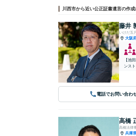
川西市から近い公正証書遺言の作成
藤井 
いけだ五
大阪
【池田
ンスト
電話でお問い合わ
高橋 
高橋法律
兵庫