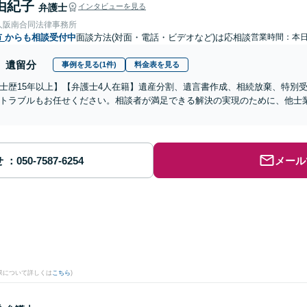
由紀子
弁護士
インタビューを見る
人阪南合同法律事務所
市
からも相談受付中
面談方法(対面・電話・ビデオなど)は応相談
営業時間：本
遺留分
事例を見る(1件)
料金表を見る
士歴15年以上】【弁護士4人在籍】遺産分割、遺言書作成、相続放棄、特別
トラブルもお任せください。相談者が満足できる解決の実現のために、他士
せ
メール
果について詳しくは
こちら
)