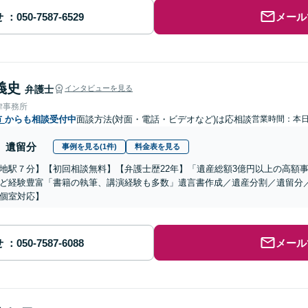
せ
メール
義史
弁護士
インタビューを見る
律事務所
市
からも相談受付中
面談方法(対面・電話・ビデオなど)は応相談
営業時間：本
遺留分
事例を見る(1件)
料金表を見る
地駅７分】【初回相談無料】【弁護士歴22年】「遺産総額3億円以上の高額事案
ど経験豊富「書籍の執筆、講演経験も多数」遺言書作成／遺産分割／遺留分
個室対応】
せ
メール