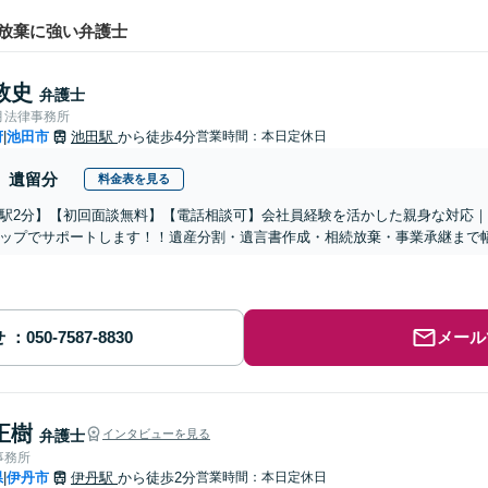
放棄に強い弁護士
敦史
弁護士
月法律事務所
府
池田市
池田駅
から徒歩4分
営業時間：本日定休日
|
遺留分
料金表を見る
駅2分】【初回面談無料】【電話相談可】会社員経験を活かした親身な対応
ップでサポートします！！遺産分割・遺言書作成・相続放棄・事業承継まで
せ
メール
正樹
弁護士
インタビューを見る
事務所
県
伊丹市
伊丹駅
から徒歩2分
営業時間：本日定休日
|