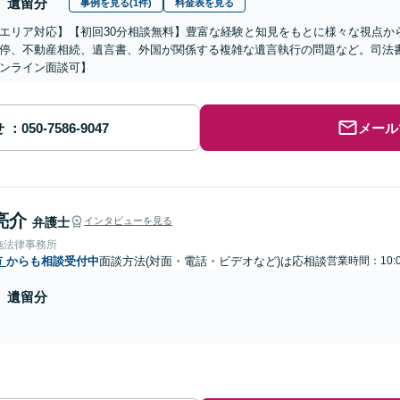
遺留分
事例を見る(1件)
料金表を見る
エリア対応】【初回30分相談無料】豊富な経験と知見をもとに様々な視点か
停、不動産相続、遺言書、外国が関係する複雑な遺言執行の問題など。司法
ンライン面談可】
せ
メール
亮介
弁護士
インタビューを見る
施法律事務所
市
からも相談受付中
面談方法(対面・電話・ビデオなど)は応相談
営業時間：10:
遺留分