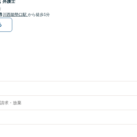
哉
弁護士
所
川西能勢口駅
から徒歩1分
る
請求・放棄