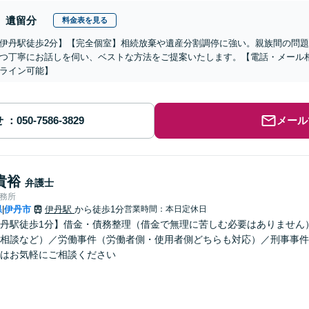
遺留分
料金表を見る
伊丹駅徒歩2分】【完全個室】相続放棄や遺産分割調停に強い。親族間の問
つ丁寧にお話しを伺い、ベストな方法をご提案いたします。【電話・メール
ライン可能】
せ
メール
貴裕
弁護士
事務所
県
伊丹市
伊丹駅
から徒歩1分
営業時間：本日定休日
|
丹駅徒歩1分】借金・債務整理（借金で無理に苦しむ必要はありません
相談など）／労働事件（労働者側・使用者側どちらも対応）／刑事事件
はお気軽にご相談ください