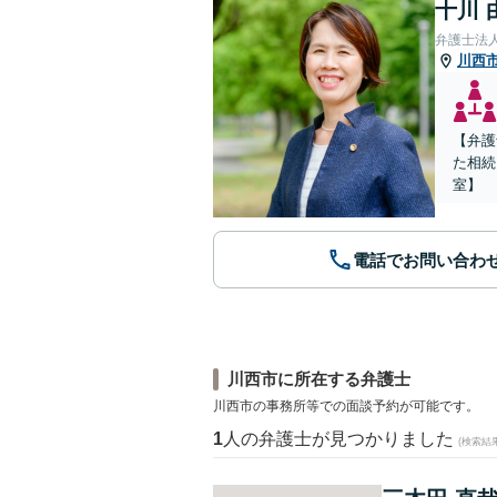
十川 
弁護士法
川西
【弁護
た相続
室】
電話でお問い合わ
川西市に所在する弁護士
川西市の事務所等での面談予約が可能です。
1
人の弁護士が見つかりました
(検索結