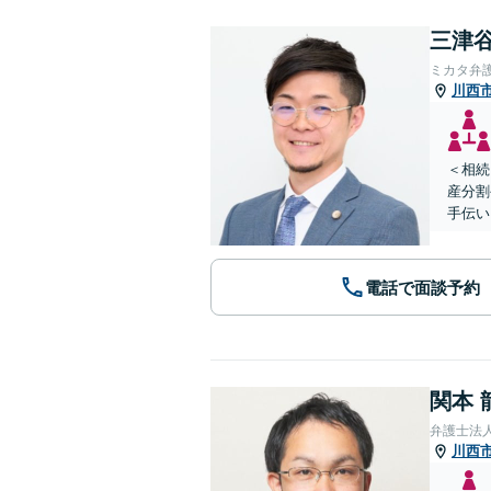
三津谷
ミカタ弁
川西
＜相続
産分割
手伝い
電話で面談予約
関本 
弁護士法
川西