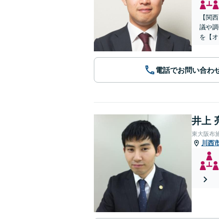
【関西
議や調
を【オ
電話でお問い合わ
井上 
東大阪布
川西