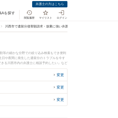
弁護士の方はこちら
&Aを探す
閲覧履歴
マイリスト
ログイン
川西市で遺留分侵害額請求・放棄に強い弁護士
分割等の細かな分野での絞り込み検索もでき便利
土日や夜間に発生した遺留分のトラブルを今す
できる川西市内の弁護士に相談予約したい』など
変更
変更
変更