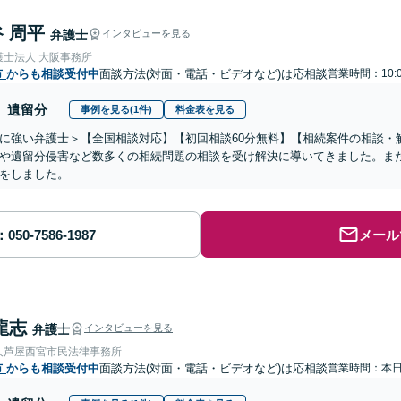
 周平
弁護士
インタビューを見る
護士法人 大阪事務所
市
からも相談受付中
面談方法(対面・電話・ビデオなど)は応相談
営業時間：10:
遺留分
事例を見る(1件)
料金表を見る
に強い弁護士＞【全国相談対応】【初回相談60分無料】【相続案件の相談・解
や遺留分侵害など数多くの相続問題の相談を受け解決に導いてきました。ま
をしました。
メール
龍志
弁護士
インタビューを見る
人芦屋西宮市民法律事務所
市
からも相談受付中
面談方法(対面・電話・ビデオなど)は応相談
営業時間：本