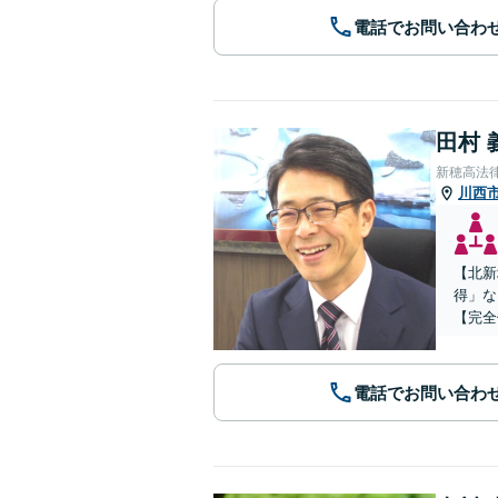
電話でお問い合わ
田村 
新穂高法
川西
【北新
得」な
【完全
電話でお問い合わ