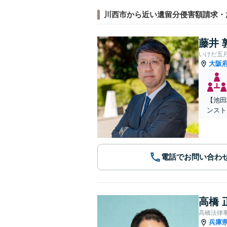
川西市から近い遺留分侵害額請求・
藤井 
いけだ五
大阪
【池田
ンスト
電話でお問い合わ
高橋 
高橋法律
兵庫