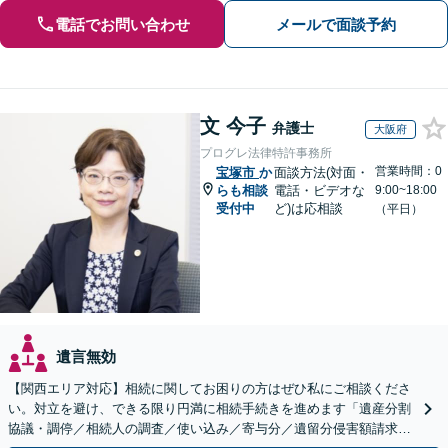
電話でお問い合わせ
メールで面談予約
文 今子
弁護士
大阪府
プログレ法律特許事務所
営業時間：0
宝塚市
か
面談方法(対面・
らも相談
電話・ビデオな
9:00~18:00
受付中
ど)は応相談
（平日）
遺言無効
【関西エリア対応】相続に関してお困りの方はぜひ私にご相談くださ
い。対立を避け、できる限り円満に相続手続きを進めます「遺産分割
協議・調停／相続人の調査／使い込み／寄与分／遺留分侵害額請求／