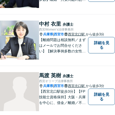
ゆる分野で多くの解決実績あ
り。丁寧できめ細やかな対応
で、満足度の高い解決を目指
します。【土日祝日・夜間の
中村 衣里
弁護士
ご相談も対応可】【完全個室
西宮Women’s法律事務所
／お子様同伴でも大丈夫で
兵庫県
西宮市
西宮北口駅
から徒歩3分
|
す】
【離婚問題は相談無料／まず
詳細を見
はメールでお問合せくださ
る
い】【解決事例多数の女性弁
護士】離婚、相続などの家庭
に関する問題の解決を得意と
する弁護士です。兵庫県内、
神戸・西宮・尼崎・芦屋でお
馬渡 英樹
弁護士
困りの女性はぜひご相談くだ
西宮オリーブ法律事務所
さい。【完全個室・お子様も
兵庫県
西宮市
西宮北口駅
から徒歩3分
|
歓迎】
【西宮北口駅徒歩3分】【FP
詳細を見
技能士資格保持】大阪・兵庫
る
を中心に、借金／離婚／不動
産／相続など幅広いお困りご
とを解決する弁護士です。相