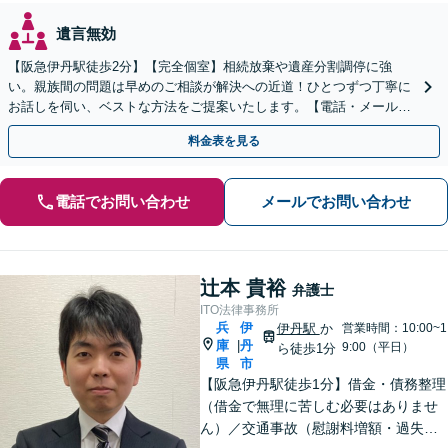
遺言無効
【阪急伊丹駅徒歩2分】【完全個室】相続放棄や遺産分割調停に強
い。親族間の問題は早めのご相談が解決への近道！ひとつずつ丁寧に
お話しを伺い、ベストな方法をご提案いたします。【電話・メール相
談初回無料】【休日夜間対応可】【オンライン可能】
料金表を見る
電話でお問い合わせ
メールでお問い合わせ
辻本 貴裕
弁護士
ITO法律事務所
兵
伊
伊丹駅
か
営業時間：10:00~1
庫
丹
|
9:00（平日）
ら徒歩1分
県
市
【阪急伊丹駅徒歩1分】借金・債務整理
（借金で無理に苦しむ必要はありませ
ん）／交通事故（慰謝料増額・過失割