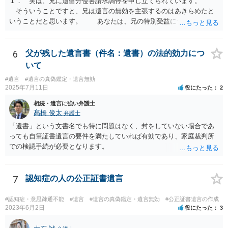
１． 実は、兄に遺留分侵害請求調停を申し立てられています。
そういうことですと、兄は遺言の無効を主張するのはあきらめたと
いうことだと思います。 あなたは、兄の特別受益について立証し
て、遺留分の問題を解決すればよいと思います。 弁護士に面談で
詳しい事情を話して相談された方がよいと思います。
6
父が残した遺言書（件名：遺書）の法的効力につ
いて
#遺言
#遺言の真偽鑑定・遺言無効
2025年7月11日
役にたった
2
相続・遺言に強い弁護士
髙橋 俊太
弁護士
「遺書」という文書名でも特に問題はなく、封をしていない場合であ
っても自筆証書遺言の要件を満たしていれば有効であり、家庭裁判所
での検認手続が必要となります。
7
認知症の人の公正証書遺言
#認知症・意思疎通不能
#遺言
#遺言の真偽鑑定・遺言無効
#公正証書遺言の作成
2023年6月2日
役にたった
3