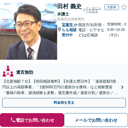
田村 義史
大阪府
インタビュ
ーを見る
弁護士
新穂高法律事務所
営業時間：0
宝塚市
か
面談方法(対面・
らも相談
電話・ビデオな
9:30~16:30
受付中
ど)は応相談
（平日）
遺言無効
【北新地駅７分】【初回相談無料】【弁護士歴22年】「遺産総額3億
円以上の高額事案」「1億5000万円の遺留分を獲得」など経験豊富
「書籍の執筆、講演経験も多数」遺言書作成／遺産分割／遺留分／相
続放棄など【休日・夜間面談可】【完全個室対応】
料金表を見る
電話でお問い合わせ
メールでお問い合わせ