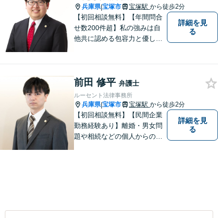
兵庫県
宝塚市
宝塚駅
から徒歩2分
|
【初回相談無料】【年間問合
詳細を見
せ数200件超】私の強みは自
る
他共に認める包容力と優しさ
です。相談しやすい弁護士を
お探しの方は是非ご連絡くだ
さい。問題を抱えられたまま
前田 修平
お一人で悩まずに、一度ご相
弁護士
談にいらしてください。【現
ルーセント法律事務所
役非常勤裁判官】【宝塚駅徒
兵庫県
宝塚市
宝塚駅
から徒歩2分
|
歩3分】
【初回相談無料】【民間企業
詳細を見
勤務経験あり】離婚・男女問
る
題や相続などの個人からのご
相談も、労働・事業継承とい
った事業者からのご相談も受
け付けています！相談者のご
不安を和らげられるように丁
寧に向き合います【夜間・休
日面談可】