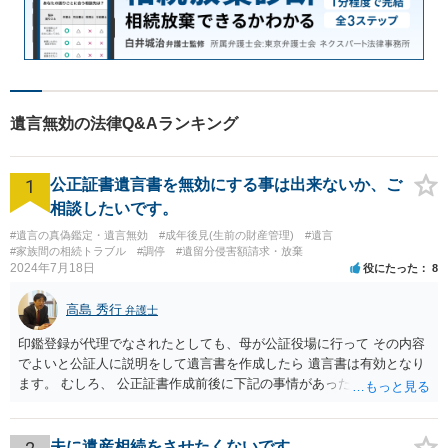
遺言無効の法律Q&Aランキング
1
公正証書遺言書を無効にする事は出来ないか、ご
相談したいです。
#遺言の真偽鑑定・遺言無効
#成年後見(生前の財産管理)
#遺言
#家族間の相続トラブル
#調停
#遺留分侵害額請求・放棄
2024年7月18日
役にたった
8
高島 秀行
弁護士
印鑑登録が代理でなされたとしても、母が公証役場に行って その内容
でよいと公証人に説明をして遺言書を作成したら 遺言書は有効となり
ます。 むしろ、 公正証書作成前後に下記の事情があったことが証明で
きれば判断能力がなく 無効だったと主張することが可能です。 翌年1
月に携帯が新しくなった母からの第一声は「ここにいたら殺される」
「面会に来てくれ」で、長男に聞くと「面会は出来ない。俺は携帯電
夫に遺産相続をさせたくないです。