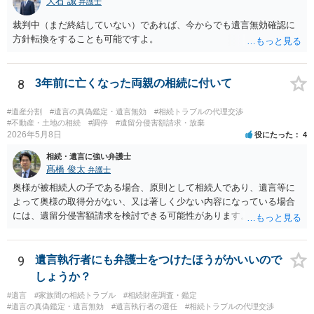
大石 誠
弁護士
裁判中（まだ終結していない）であれば、今からでも遺言無効確認に
方針転換をすることも可能ですよ。
8
3年前に亡くなった両親の相続に付いて
#遺産分割
#遺言の真偽鑑定・遺言無効
#相続トラブルの代理交渉
#不動産・土地の相続
#調停
#遺留分侵害額請求・放棄
2026年5月8日
役にたった
4
相続・遺言に強い弁護士
髙橋 俊太
弁護士
奥様が被相続人の子である場合、原則として相続人であり、遺言等に
よって奥様の取得分がない、又は著しく少ない内容になっている場合
には、遺留分侵害額請求を検討できる可能性があります。ただし、
「相続は３年以内」という説明は、遺留分そのものではなく、相続登
記の義務化に関する説明と混同されている可能性があります。相続登
記については、不動産を相続で取得したことを知った日から３年以内
9
遺言執行者にも弁護士をつけたほうがかいいので
に申請する義務があります。一方、遺留分侵害額請求は、相続開始お
しょうか？
よび遺留分を侵害する贈与・遺贈があったことを知った時から１年で
#遺言
#家族間の相続トラブル
#相続財産調査・鑑定
時効にかかります。また、相続開始から１０年が経過すると、認識の
#遺言の真偽鑑定・遺言無効
#遺言執行者の選任
#相続トラブルの代理交渉
有無にかかわらず行使できなくなります。 奥様がご両親の死亡を最近