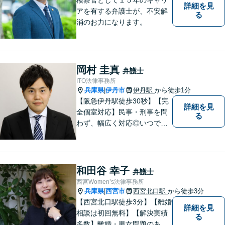
詳細を見
アを有する弁護士が、不安解
る
消のお力になります。
岡村 圭真
弁護士
ITO法律事務所
兵庫県
伊丹市
伊丹駅
から徒歩1分
|
【阪急伊丹駅徒歩30秒】【完
詳細を見
全個室対応】民事・刑事を問
る
わず、幅広く対応◎いつでも
迅速な対応で、「救急救命医
のような弁護士」を目指しま
す。広い視野とユーモアを忘
れず、尽力してまいります。
和田谷 幸子
弁護士
【メーカー法務経験あり】
西宮Women’s法律事務所
兵庫県
西宮市
西宮北口駅
から徒歩3分
|
【西宮北口駅徒歩3分】【離婚
詳細を見
相談は初回無料】【解決実績
る
多数】離婚・男女問題のあら