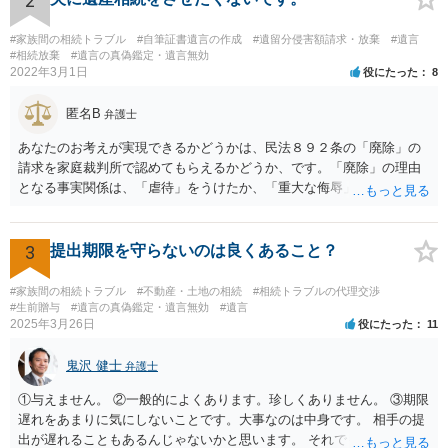
2
話の使い方を教える為に会っている」「母の話は聞かなくて良い」と
電話が切れました。その後の電話でも「食事に毒が入っている」「体
#家族間の相続トラブル
#自筆証書遺言の作成
#遺留分侵害額請求・放棄
#遺言
にチップが埋められている」等、おかしかったです。 当時の診療記
#相続放棄
#遺言の真偽鑑定・遺言無効
2022年3月1日
役にたった
8
録、介護認定の資料、介護記録を取得して 弁護士に面談で相談された
方がよいと思います。
匿名B
弁護士
あなたのお考えが実現できるかどうかは、民法８９２条の「廃除」の
請求を家庭裁判所で認めてもらえるかどうか、です。「廃除」の理由
となる事実関係は、「虐待」をうけたか、「重大な侮辱」を受けた
か、推定相続人たる夫に「その他著しい非行」があったか否かです。
「廃除」は遺言でも可能です（民法８９３条）。 弁護士に具体的な事
情を話して相談して、「廃除」が可能か、実際に法律相談を受けるこ
3
提出期限を守らないのは良くあること？
とをお勧めします。
#家族間の相続トラブル
#不動産・土地の相続
#相続トラブルの代理交渉
#生前贈与
#遺言の真偽鑑定・遺言無効
#遺言
2025年3月26日
役にたった
11
鬼沢 健士
弁護士
①与えません。 ②一般的によくあります。珍しくありません。 ③期限
遅れをあまりに気にしないことです。大事なのは中身です。 相手の提
出が遅れることもあるんじゃないかと思います。 それでもあなた有利