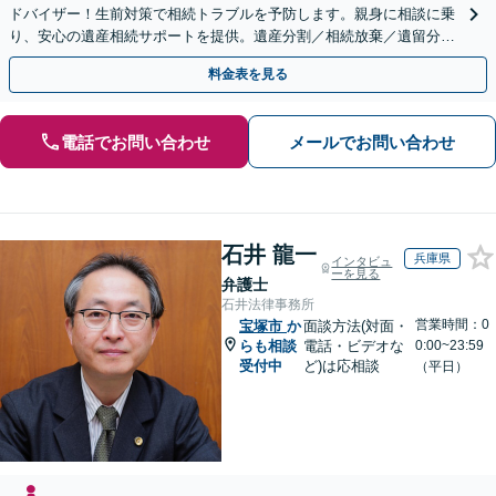
ドバイザー！生前対策で相続トラブルを予防します。親身に相談に乗
り、安心の遺産相続サポートを提供。遺産分割／相続放棄／遺留分も
お任せ！【出張サポート】【完全個室】【丸太町駅6分】
料金表を見る
電話でお問い合わせ
メールでお問い合わせ
石井 龍一
兵庫県
インタビュ
ーを見る
弁護士
石井法律事務所
営業時間：0
宝塚市
か
面談方法(対面・
らも相談
電話・ビデオな
0:00~23:59
受付中
ど)は応相談
（平日）