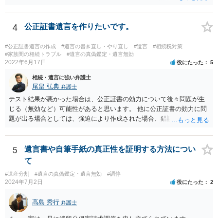
にはなりません。
4
公正証書遺言を作りたいです。
#公正証書遺言の作成
#遺言の書き直し・やり直し
#遺言
#相続税対策
#家族間の相続トラブル
#遺言の真偽鑑定・遺言無効
2022年6月17日
役にたった
5
相続・遺言に強い弁護士
尾畠 弘典
弁護士
テスト結果が悪かった場合は、公正証書の効力について後々問題が生
じる（無効など）可能性があると思います。 他に公正証書の効力に問
題が出る場合としては、強迫により作成された場合、錯誤（勘違い）
の場合などがあります。 遺言の対象となる財産の多寡などにもよりま
すが、弁護士に作成を依頼する場合は、１０～数十万円程度になるケ
ースが多いと思います。 報酬体系は、弁護士ごとに異なりますので一
5
遺言書や自筆手紙の真正性を証明する方法につい
律の基準はありません。
て
#遺産分割
#遺言の真偽鑑定・遺言無効
#調停
2024年7月2日
役にたった
2
高島 秀行
弁護士