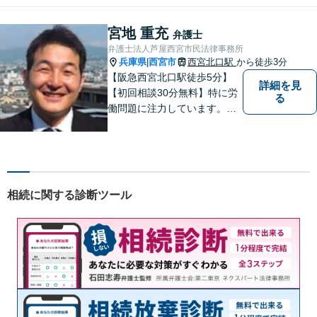
談にいらっしゃる全ての方に
丁寧な対応、アドバイスをさ
宮地 重充
弁護士
せていただきます。
弁護士法人芦屋西宮市民法律事務所
兵庫県
西宮市
西宮北口駅
から徒歩3分
|
【阪急西宮北口駅徒歩5分】
詳細を見
【初回相談30分無料】特に労
る
働問題に注力しています。残
業代、労災事故、不当解雇等
の問題でお困りの方はぜひお
気軽にご相談ください。また
民事事件，家事事件，刑事事
件も幅広く取り扱っておりま
相続に関する診断ツール
す。