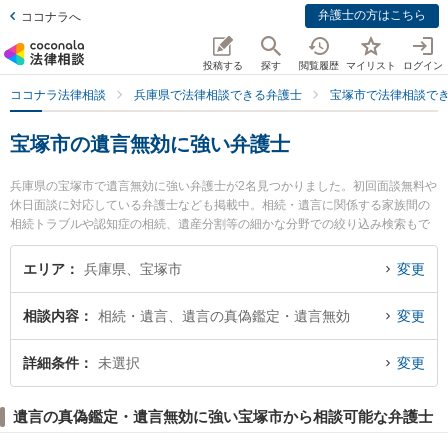
弁護士の方はこちら
ココナラへ
投稿する
探す
閲覧履歴
マイリスト
ログイン
ココナラ法律相談
兵庫県で法律相談できる弁護士
宝塚市で法律相談で
宝塚市の遺言無効に強い弁護士
兵庫県の宝塚市で遺言無効に強い弁護士が2名見つかりました。初回面談無料や
休日面談に対応している弁護士なども掲載中。相続・遺言に関係する家族間の
相続トラブルや認知症の相続、遺産分割等の細かな分野での絞り込み検索もで
き便利です。特に宝塚ともり法律事務所の佐藤 英生弁護士やルーセント法律事
務所の前田 修平弁護士のプロフィール情報や弁護士費用、強みなどが注目され
エリア
兵庫県、宝塚市
変更
ています。『宝塚市で土日や夜間に発生した遺言無効のトラブルを今すぐに弁
護士に相談したい』『遺言無効のトラブル解決の実績豊富な近くの弁護士を検
相談内容
相続・遺言、遺言の真偽鑑定・遺言無効
変更
索したい』『初回相談無料で遺言無効を法律相談できる宝塚市内の弁護士に相
談予約したい』などでお困りの相談者さんにおすすめです。
詳細条件
未選択
変更
遺言の真偽鑑定・遺言無効に強い宝塚市から相談可能な弁護士