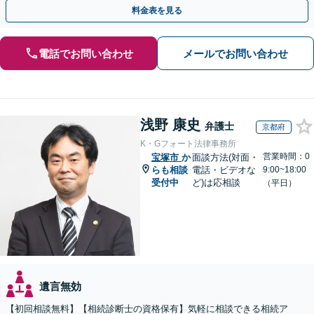
相続放棄（借金の相続）／遺言書作成【休日・夜間相談可】
料金表を見る
電話でお問い合わせ
メールでお問い合わせ
浅野 康史
弁護士
京都府
K・Gフォート法律事務所
営業時間：0
宝塚市
か
面談方法(対面・
らも相談
電話・ビデオな
9:00~18:00
受付中
ど)は応相談
（平日）
遺言無効
【初回相談無料】【相続診断士の資格保有】気軽に相談できる相続ア