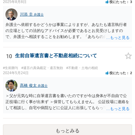
2025年8月8日
役にたった
3
まで知らなかったのであれば、少なくとも「知った時から１年」の時
効がいつから進むかは慎重に検討する必要があります。ただし、死亡
川添 圭
弁護士
から３年が経過しているとのことですので、早急に戸籍、遺言の有
無、不動産登記、遺産分割協議書の有無を確認した方がよいでしょ
弁護士へ依頼するかどうかは事案によりますが、あなたも遺言執行者
う。特に、お姉様側だけで不動産名義を変更している場合、遺言があ
の立場としての法的なアドバイスが必要であるとお見受けしますの
ったのか、遺産分割協議書が作成されているのか、奥様の署名押印が
で、弁護士へ相談することをお勧めします。「あちらの弁護士」（元
あるのかが重要です。奥様が何も署名していないのであれば、遺留分
嫁と娘の弁護士のことでしょうか）へ聴いても、自分に有利な主張や
以前に、法定相続分や遺産分割未了の問題として整理すべき場合もあ
誘導しかしてこないと思います。
ります。 奥様において戸籍謄本、不動産登記簿、固定資産評価証明
10
生前自筆遺言書と不動産相続について
書、遺言書の有無等を確認し、弁護士に個別に相談した方がよいと思
われます。
#生前贈与
#遺言の真偽鑑定・遺言無効
#不動産・土地の相続
2024年5月24日
役にたった
2
髙橋 俊太
弁護士
＞父が元気な時に自筆遺言書を書いたのですが今は身体が不自由で公
正役場に行く事が出来ず ＞保管してもらえません。 公証役場に連絡を
して相談し、自宅や病院などに公証人に出張してもらって公正証書を
作成するという方法もあります。また、相談して証人を用意してもら
うことも可能です。 ＞不動産名義を父から母に名義変更しておいた方
がいいのではと考えていますがどう思いますか？ 詳細が不明であり何
もっとみる
とも言えないのですが、遺言内容との関わりもあると思いますので、