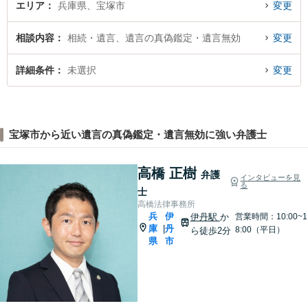
エリア
兵庫県、宝塚市
変更
相談内容
相続・遺言、遺言の真偽鑑定・遺言無効
変更
詳細条件
未選択
変更
宝塚市から近い遺言の真偽鑑定・遺言無効に強い弁護士
高橋 正樹
弁護
インタビューを見
る
士
高橋法律事務所
兵
伊
伊丹駅
か
営業時間：10:00~1
庫
丹
|
8:00（平日）
ら徒歩2分
県
市