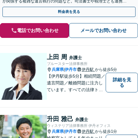
が関係する複雑な遺言執行の問題など。司法書士や税理士とも連携
し、円滑な解決を【西宮北口駅3分】【オンライン面談可】
料金表を見る
電話でお問い合わせ
メールでお問い合わせ
上田 周
弁護士
ブルースター法律事務所
兵庫県
伊丹市
伊丹駅
から徒歩5分
|
【伊丹駅徒歩5分】相続問題／
詳細を見
遺言問題／離婚問題に注力し
る
ています。すべての法律トラ
ブルに、ひとりの弁護士がオ
ールインワンでご対応しま
す。事務所名には、ご相談者
様と信頼関係を築いて紛争解
升田 雅己
弁護士
決し、解決後の人生を幸せに
ウィステリア法律事務所 伊丹オフィス
過ごして頂きたいと願いを込
兵庫県
伊丹市
伊丹駅
から徒歩1分
|
めています。
検察官として１５年のキャリ