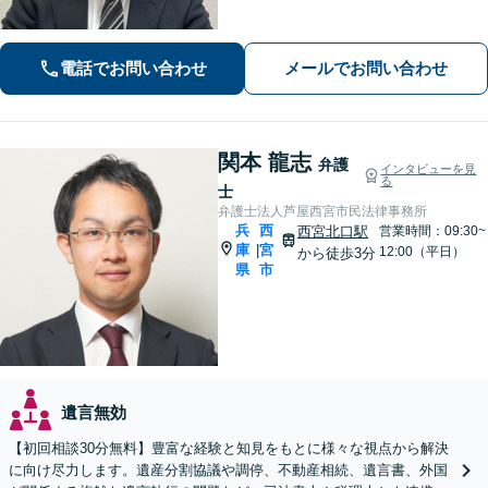
合に関するご相談など）／労働事件
（労働者側・使用者側どちらも対応）
／刑事事件（被害者側も対応）／相続
電話でお問い合わせ
メールでお問い合わせ
／離婚問題など。まずはお気軽にご相
談ください
関本 龍志
弁護
インタビューを見
る
士
弁護士法人芦屋西宮市民法律事務所
兵
西
西宮北口駅
営業時間：09:30~
庫
宮
|
12:00（平日）
から徒歩3分
県
市
遺言無効
【初回相談30分無料】豊富な経験と知見をもとに様々な視点から解決
に向け尽力します。遺産分割協議や調停、不動産相続、遺言書、外国