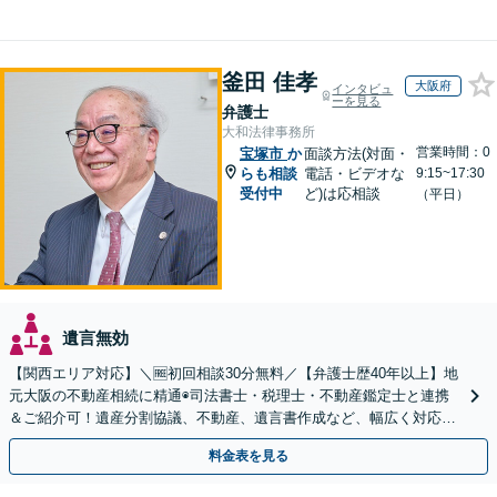
釜田 佳孝
大阪府
インタビュ
ーを見る
弁護士
大和法律事務所
営業時間：0
宝塚市
か
面談方法(対面・
らも相談
電話・ビデオな
9:15~17:30
受付中
ど)は応相談
（平日）
遺言無効
【関西エリア対応】＼🆓初回相談30分無料／【弁護士歴40年以上】地
元大阪の不動産相続に精通◉司法書士・税理士・不動産鑑定士と連携
＆ご紹介可！遺産分割協議、不動産、遺言書作成など、幅広く対応し
ます。お気軽にご相談ください
料金表を見る