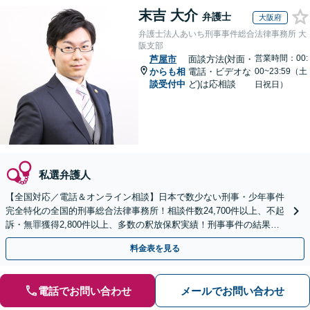
末吉 大介
弁護士
大阪府
弁護士法人あいち刑事事件総合法律事務所 大
阪支部
営業時間：00:
芦屋市
面談方法(対面・
からも相
電話・ビデオな
00~23:59（土
談受付中
ど)は応相談
日祝日）
私選弁護人
【全国対応／電話＆オンライン相談】日本で数少ない刑事・少年事件
完全特化の全国的刑事総合法律事務所！相談件数24,700件以上、不起
訴・無罪獲得2,800件以上、多数の釈放保釈実績！刑事事件の結果は
弁護士の腕次第で変わります【初回相談無料】
料金表を見る
電話でお問い合わせ
メールでお問い合わせ