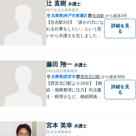
面談無料】
辻 直樹
弁護士
神戸住吉法律事務所
兵庫県
神戸市東灘区
住吉駅
から徒歩2分
|
【住吉駅2分】「誰かの力にな
詳細を見
れる仕事をしたい」という思
る
いから弁護士を志しました。
法律面だけでなく、お気持ち
の面でも少しでも前向きにな
れるよう心がけています。 ど
うぞ一人で抱え込まず、お気
藤田 翔一
弁護士
軽にご相談ください。
SIN法律労務事務所
兵庫県
西宮市
西宮北口駅
から徒歩10分
|
【西宮北口駅より10分】【相
詳細を見
続・債務整理に注力】司法書
る
士・税理士など、相続関係に
強い他の専門家とも連携した
サポートが可能です。また、
高齢者施設・介護事業者を対
象とした、法律サービスを提
宮本 英幸
弁護士
供しております。お気軽に、
英幸法律事務所