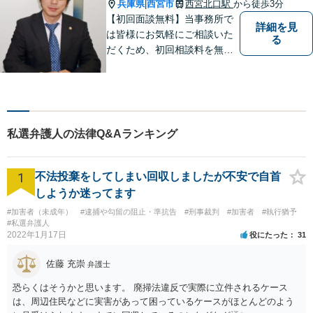
ご相談ください。
兵庫県
西宮市
西宮北口駅
から徒歩3分
|
【初回面談無料】当事務所で
詳細を見
は皆様にお気軽にご相談いた
る
だくため、初回相談料を無料
にしています。【西宮北口駅
徒歩３分】交通事故／相続問
題／労働問題／企業法務／男
女問題／建築問題など、貴方
にとって最善の解決に向けて
私選弁護人の法律Q&Aランキング
尽力します。【当日／夜間対
応可】
1
不法投棄をしてしまい回収しましたが不安で自首
しようか迷ってます
#加害者（未成年）
#逮捕や勾留の阻止・準抗告
#刑事裁判
#加害者
#執行猶予
#私選弁護人
2022年1月17日
役にたった
31
佐藤 充崇
弁護士
恐らくはそうかと思います。 廃掃法違反で実際に立件されるケース
は、周辺住民などに実害があって困っているケースがほとんどのよう