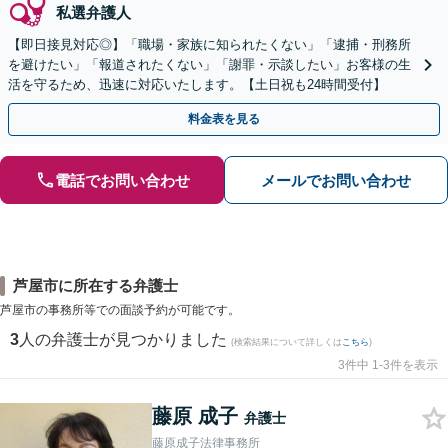
私選弁護人
【即日接見対応◎】「職場・家族に知られたくない」「逮捕・刑務所
を避けたい」「報道されたくない」「謝罪・示談したい」お客様の生
活を守るため、迅速に対応いたします。【土日祝も24時間受付】
料金表を見る
電話でお問い合わせ
メールでお問い合わせ
芦屋市に所在する弁護士
芦屋市の事務所等での面談予約が可能です。
3
人の弁護士が見つかりました
(検索結果について詳しくは
こちら
)
3件中 1-3件を表示
藤原 成子
弁護士
藤原成子法律事務所