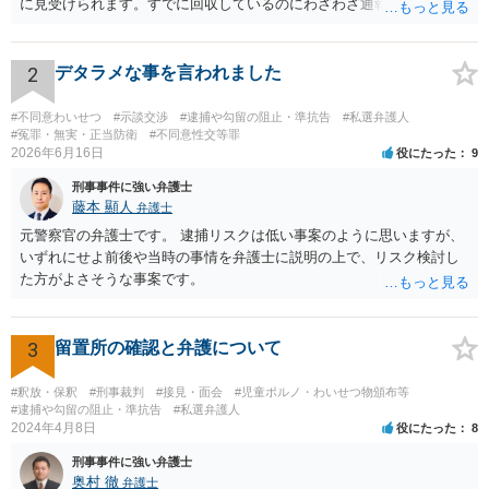
に見受けられます。すでに回収しているのにわざわざ通報するのは考
えにくいです。 仮に管理者が通報したとしても、不送致または簡易送
致→審判不開始となる可能性は高いと思います。この場合は警察官か
ら注意されて終わりです。 一応、通常通り家裁送致され少年審判にな
2
デタラメな事を言われました
る可能性というのもそれなりにあります。廃掃法違反の不法投棄の罪
は条文だけ見ると重い罪なので。 ただ鑑別所に入れられることはまず
#不同意わいせつ
#示談交渉
#逮捕や勾留の阻止・準抗告
#私選弁護人
ないと思いますし、相談者の方の素行が悪いというわけでもなけれ
#冤罪・無実・正当防衛
#不同意性交等罪
2026年6月16日
役にたった
9
ば、不処分で終わりになる可能性が高いと思います。少年院送致や逆
送は暴力団関係者でもないとまずないと思います。 ただどうしても心
刑事事件に強い弁護士
配というなら、弁護士に依頼して自首するという方法はあるかも知れ
藤本 顯人
弁護士
ません。反省していることが捜査機関や家裁に伝わりますので。
元警察官の弁護士です。 逮捕リスクは低い事案のように思いますが、
いずれにせよ前後や当時の事情を弁護士に説明の上で、リスク検討し
た方がよさそうな事案です。
3
留置所の確認と弁護について
#釈放・保釈
#刑事裁判
#接見・面会
#児童ポルノ・わいせつ物頒布等
#逮捕や勾留の阻止・準抗告
#私選弁護人
2024年4月8日
役にたった
8
刑事事件に強い弁護士
奥村 徹
弁護士