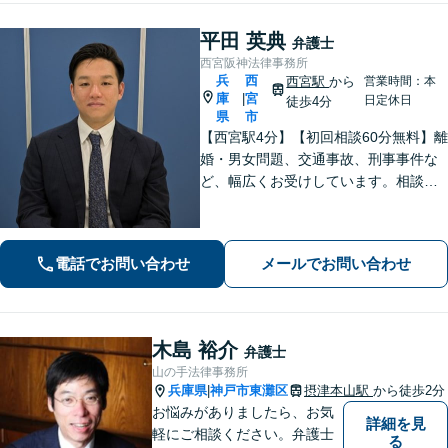
平田 英典
弁護士
西宮阪神法律事務所
兵
西
西宮駅
から
営業時間：本
庫
宮
|
日定休日
徒歩4分
県
市
【西宮駅4分】【初回相談60分無料】離
婚・男女問題、交通事故、刑事事件な
ど、幅広くお受けしています。相談者
さまに安心感を与えられるよう、専門
用語を噛み砕いて丁寧に説明すること
を心がけています。ぜひご相談くださ
電話でお問い合わせ
メールでお問い合わせ
い。【休日・夜間面談可】【WEB面談
可】
木島 裕介
弁護士
山の手法律事務所
兵庫県
神戸市東灘区
摂津本山駅
から徒歩2分
|
お悩みがありましたら、お気
詳細を見
軽にご相談ください。弁護士
る