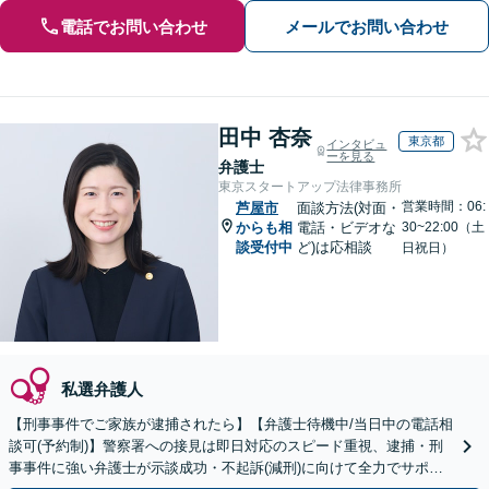
電話でお問い合わせ
メールでお問い合わせ
田中 杏奈
東京都
インタビュ
ーを見る
弁護士
東京スタートアップ法律事務所
営業時間：06:
芦屋市
面談方法(対面・
からも相
電話・ビデオな
30~22:00（土
談受付中
ど)は応相談
日祝日）
私選弁護人
【刑事事件でご家族が逮捕されたら】【弁護士待機中/当日中の電話相
談可(予約制)】警察署への接見は即日対応のスピード重視、逮捕・刑
事事件に強い弁護士が示談成功・不起訴(減刑)に向けて全力でサポー