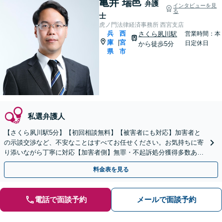
亀井 瑞邑
弁護
インタビューを見
る
士
虎ノ門法律経済事務所 西宮支店
兵
西
さくら夙川駅
営業時間：本
庫
宮
|
日定休日
から徒歩5分
県
市
私選弁護人
【さくら夙川駅5分】【初回相談無料】【被害者にも対応】加害者と
の示談交渉など、不安なことはすべてお任せください。お気持ちに寄
り添いながら丁寧に対応【加害者側】無罪・不起訴処分獲得多数あ
り。早期接見で速やかな解決を目指します。再犯防止にも注力
料金表を見る
電話で面談予約
メールで面談予約