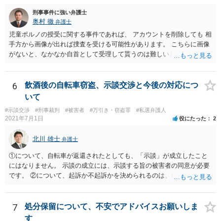
刑事事件に強い弁護士
奥村 徹
弁護士
児童ポルノの授受に関する事件であれば、 アカウントを削除しても 相
手方から画像が出れば捜査を受ける可能性があります。 こちらに画像
がないと、なかなか自首として受理して貰うのは難しいと思います
が、 スケッチで説明するなどして、事実関係を警察に相談しておく
と、相手方からの捜査が来たときに、逮捕の必要性が少なくなるとい
う効果が得られることがあって、実際に相手方からの捜査が及んだけ
6
飲酒後の自転車窃盗、示談交渉と今後の対応につ
れど、逮捕されなかった事例もあります。
いて
#示談交渉
#刑事裁判
#被害者
#万引き・窃盗罪
#私選弁護人
2021年7月1日
役にたった
2
北川 雄士
弁護士
①について、自転車が返還されたとしても、「示談」が成立したこと
にはなりません。 示談の成立には、示談する旨の被害者の同意が必要
です。 ②について、起訴か不起訴かを決められるのは、検察官のみで
す。 その意味では、最終的に警察官の言うとおりになる可能性はあり
ますが、警察官の個人的な見立てに過ぎません。 ③について、一般
に、示談を行うとすれば少しでも早い方がいいです。 被害者の動きを
7
処分保留について、不安でアドバイスお願いしま
待って、ということは通常しません。 ④について、示談をされたいと
す