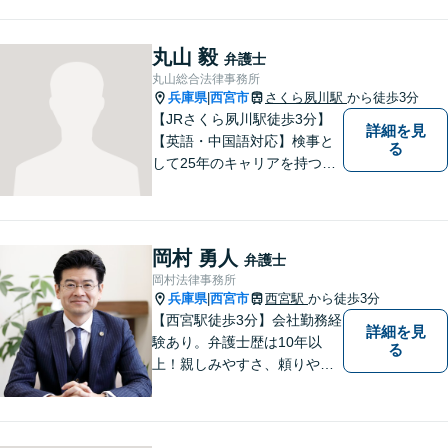
う思いで設立した法律事務所
です。お困りごとがありまし
たら、お気軽にご相談くださ
丸山 毅
弁護士
い。
丸山総合法律事務所
兵庫県
西宮市
さくら夙川駅
から徒歩3分
|
【JRさくら夙川駅徒歩3分】
詳細を見
【英語・中国語対応】検事と
る
して25年のキャリアを持つ弁
護士。刑事・民事ともに対応
可能！阪神間を中心に、お困
りの方を解決へと導いてまい
ります。まずはご相談へお越
岡村 勇人
弁護士
しください【完全個室対応】
岡村法律事務所
兵庫県
西宮市
西宮駅
から徒歩3分
|
【西宮駅徒歩3分】会社勤務経
詳細を見
験あり。弁護士歴は10年以
る
上！親しみやすさ、頼りやす
さを大切にしています。お困
りごとがあれば、お気軽にご
相談ください。【初回３０分