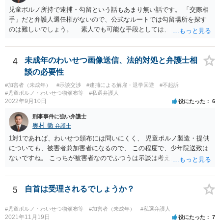
児童ポルノ所持で逮捕・勾留という話もあまり無い話です。 「交際相
手」だと弁護人選任権がないので、公式なルートでは勾留場所を探す
のは難しいでしょう。 素人でも可能な手段としては、「○○県内」と
いう限定があれば、全ての留置場・拘置所に被疑者宛の「居たら返事
してください」みたいな葉書を出してみて、宛先人不在で戻って来な
かった所に絞って問い合わせるという方法があります。
4
未成年のわいせつ画像送信、法的対処と弁護士相
談の必要性
#加害者（未成年）
#示談交渉
#逮捕による解雇・退学回避
#不起訴
#児童ポルノ・わいせつ物頒布等
#私選弁護人
2022年9月10日
役にたった
6
刑事事件に強い弁護士
奥村 徹
弁護士
1対1であれば、わいせつ頒布には問いにくく、 児童ポルノ製造・提供
についても、被害者兼加害者になるので、 この程度で、少年院送致は
ないですね。 こっちが被害者なのでふつうは示談は考えません。 少年
事件を扱う弁護士に相談してください。
5
自首は受理されるでしょうか？
#児童ポルノ・わいせつ物頒布等
#加害者（未成年）
#私選弁護人
2021年11月19日
役にたった
7