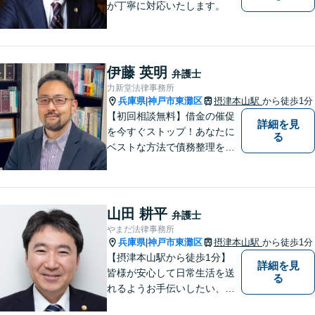
が丁寧に対応いたします。
伊藤 英明
弁護士
力新堂法律事務所
兵庫県
神戸市東灘区
摂津本山駅
から徒歩1分
|
【初回相談無料】借金の催促
詳細を見
を今すぐストップ！あなたに
る
ベストな方法で債務整理をサ
ポート【知的財産の紛争にも
強い】元IT研究者である弁護
士・弁理士（コンピュータサ
イエンスの博士号も保有）と
山田 耕平
弁護士
交渉経験が豊富な弁護士
やまだ法律事務所
兵庫県
神戸市東灘区
摂津本山駅
から徒歩1分
|
【摂津本山駅から徒歩1分】
詳細を見
皆様が安心して日常生活を送
る
れるようお手伝いしたい、皆
様の頼れる存在でいたいとい