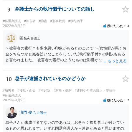
9
弁護士からの執行猶予についての話し
#私選弁護人
#加害者
#強盗
#刑事裁判
#執行猶予
2022年8月2日
役にたった
3
匿名A
弁護士
＞被害者の素行？も多少悪い印象があるとのことで ＞(女性癖が悪くお
金をちらつかせ売春紛いなことをしていた)執行猶予付きの判決もある
と言われました。 被害者の素行のようなものは影響がないかと思いま
すが、「執行猶予付きの判決もある」と言われたのであれば、可能性
はあるのではないでしょうか。
10
息子が逮捕されているのかどうか
#加害者
#接見・面会
#不起訴
#釈放・保釈
#逮捕や勾留の阻止・準抗告
#私選弁護人
2025年9月9日
役にたった
7
濵門 俊也
弁護士
息子さんが未成年者でないのであれば、おそらく接見禁止が付いてい
るものと思われます。いずれ国選弁護人から連絡があると思いますの