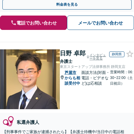
トします。【加害者側の相談専門】
料金表を見る
電話でお問い合わせ
メールでお問い合わせ
日野 卓郎
静岡県
インタビュ
ーを見る
弁護士
東京スタートアップ法律事務所 静岡支店
営業時間：06:
芦屋市
面談方法(対面・
からも相
電話・ビデオな
30~22:00（土
談受付中
ど)は応相談
日祝日）
私選弁護人
【刑事事件でご家族が逮捕されたら】【弁護士待機中/当日中の電話相