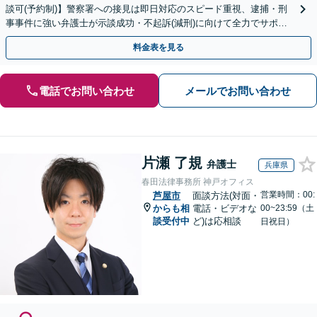
談可(予約制)】警察署への接見は即日対応のスピード重視、逮捕・刑
事事件に強い弁護士が示談成功・不起訴(減刑)に向けて全力でサポー
トします。【加害者側の相談専門】
料金表を見る
電話でお問い合わせ
メールでお問い合わせ
片瀬 了規
弁護士
兵庫県
春田法律事務所 神戸オフィス
営業時間：00:
芦屋市
面談方法(対面・
からも相
電話・ビデオな
00~23:59（土
談受付中
ど)は応相談
日祝日）