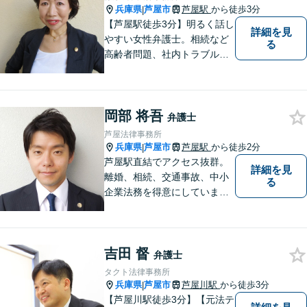
兵庫県
芦屋市
芦屋駅
から徒歩3分
|
【芦屋駅徒歩3分】明るく話し
詳細を見
やすい女性弁護士。相続など
る
高齢者問題、社内トラブル
等、女性の悩みに強みがあり
ます。親しみやすいと言われ
ますので、相談を迷われてい
岡部 将吾
る方は、お気軽にご連絡下さ
弁護士
い。【宅建士・行政書士資格
芦屋法律事務所
保持】
兵庫県
芦屋市
芦屋駅
から徒歩2分
|
芦屋駅直結でアクセス抜群。
詳細を見
離婚、相続、交通事故、中小
る
企業法務を得意にしていま
す。 解決に向けて、全力で対
応致します。 ♯ラポルテ本館
３階♯駐車場有り♯子連れ相談
吉田 督
可♯中小企業診断士資格有り
弁護士
タクト法律事務所
兵庫県
芦屋市
芦屋川駅
から徒歩3分
|
【芦屋川駅徒歩3分】【元法テ