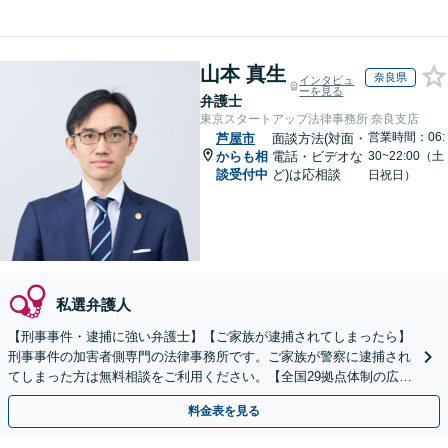
山本 真生
奈良県
インタビュ
ーを見る
弁護士
東京スタートアップ法律事務所 奈良支店
営業時間：06:
芦屋市
面談方法(対面・
からも相
電話・ビデオな
30~22:00（土
談受付中
ど)は応相談
日祝日）
私選弁護人
【刑事事件・逮捕に強い弁護士】【ご家族が逮捕されてしまったら】
刑事事件の加害者側専門の法律事務所です。ご家族が警察に逮捕され
てしまった方は無料相談をご利用ください。【全国29拠点体制の広域
対応】【弁護士待機中/当日中の電話相談可(予約制)】
料金表を見る