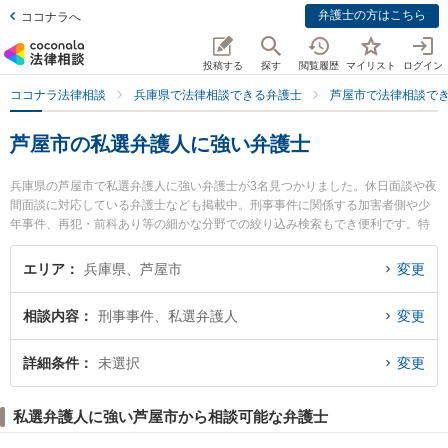
弁護士の方はこちら
ココナラへ
投稿する
探す
閲覧履歴
マイリスト
ログイン
ココナラ法律相談
兵庫県で法律相談できる弁護士
芦屋市で法律相談で
芦屋市の私選弁護人に強い弁護士
兵庫県の芦屋市で私選弁護人に強い弁護士が3名見つかりました。休日面談や夜
間面談に対応している弁護士なども掲載中。刑事事件に関係する加害者側や少
年事件、再犯・前科あり等の細かな分野での絞り込み検索もでき便利です。特
に藤原成子法律事務所の藤原 成子弁護士や芦屋法律事務所の岡部 将吾弁護士、
タクト法律事務所の吉田 督弁護士のプロフィール情報や弁護士費用、強みなど
エリア
兵庫県、芦屋市
変更
が注目されています。『芦屋市で土日や夜間に発生した私選弁護人のトラブル
を今すぐに弁護士に相談したい』『私選弁護人のトラブル解決の実績豊富な近
相談内容
刑事事件、私選弁護人
変更
くの弁護士を検索したい』『初回相談無料で私選弁護人を法律相談できる芦屋
市内の弁護士に相談予約したい』などでお困りの相談者さんにおすすめです。
詳細条件
未選択
変更
私選弁護人に強い芦屋市から相談可能な弁護士