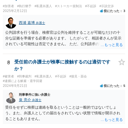
いうことであれば、弁護士に依頼され、弁護士を通じて警察に対し、
#加害者
#執行猶予
#私選弁護人
#ストーカー規制法
#不起訴
#示談交渉
被害者の連絡先を教えてもらえないかとお願いする方法があります。
2025年2月12日
役にたった
3
最終的に応じるかは被害者の意向次第ですが、「加害者」本人に被害
者の情報を伝えるというのはなかなか応じてもらうのは難しいです
西浦 嘉博
弁護士
が、 弁護士限りで、などと条件を付けることで応じていただける可能
性があります。 以上踏まえて、お近くの弁護士事務所にご相談されて
公判請求を行う場合、検察官は公判を維持することが可能なだけの十
みてください。
分な証拠を準備する必要があります。 したがって、相談者さんが呈示
されている可能性は否定できません。 ただ、公判請求の可能性が完全
には否定できない以上、示談成立を指向される方向性が今後も望まし
いのではないかと思われます。 繰り返しますが、ご依頼されている弁
護人とご相談ください。
8
受任前の弁護士が検事に接触するのは適切です
か？
#被害者
#刑事裁判
#私選弁護人
#不起訴
#接見・面会
#逮捕による解雇・退学回避
2024年9月21日
役にたった
5
刑事事件に強い弁護士
泉 亮介
弁護士
受任をせずに検察は連絡を取るということは一般的ではないでしょ
う。また、弁護人としての届出をされていない状態で情報が開示され
ることもありません。